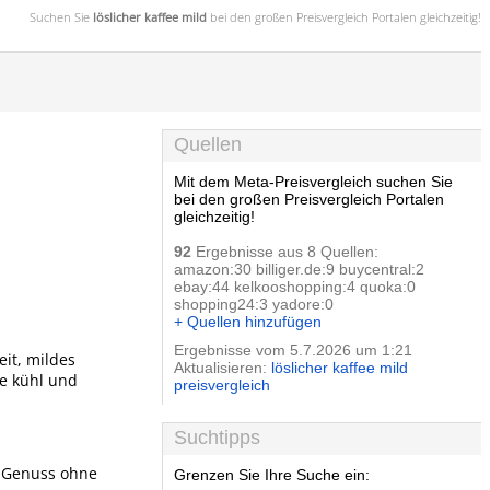
Suchen Sie
löslicher kaffee mild
bei den großen
Preisvergleich
Portalen gleichzeitig!
Quellen
Mit dem Meta-Preisvergleich suchen Sie
bei den großen Preisvergleich Portalen
gleichzeitig!
92
Ergebnisse aus 8 Quellen:
amazon:30 billiger.de:9 buycentral:2
ebay:44 kelkooshopping:4 quoka:0
shopping24:3 yadore:0
+ Quellen hinzufügen
Ergebnisse vom 5.7.2026 um 1:21
eit, mildes
Aktualisieren:
löslicher kaffee mild
ie kühl und
preisvergleich
Suchtipps
n Genuss ohne
Grenzen Sie Ihre Suche ein: