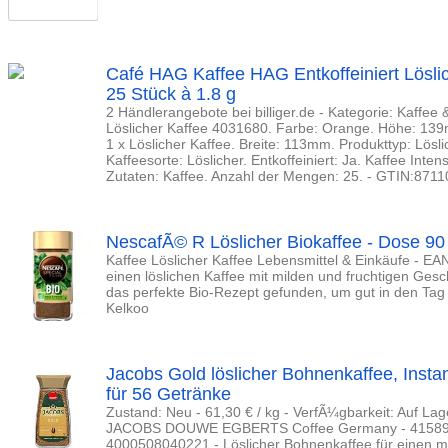
Café HAG Kaffee HAG Entkoffeiniert Löslic
25 Stück à 1.8 g
2 Händlerangebote bei billiger.de - Kategorie: Kaffe
Löslicher Kaffee 4031680. Farbe: Orange. Höhe: 139
1 x Löslicher Kaffee. Breite: 113mm. Produkttyp: Lösli
Kaffeesorte: Löslicher. Entkoffeiniert: Ja. Kaffee Intens
Zutaten: Kaffee. Anzahl der Mengen: 25. - GTIN:87
NescafÃ© R Löslicher Biokaffee - Dose 90
Kaffee Löslicher Kaffee Lebensmittel & Einkäufe - E
einen löslichen Kaffee mit milden und fruchtigen Ge
das perfekte Bio-Rezept gefunden, um gut in den Tag 
Kelkoo
Jacobs Gold löslicher Bohnenkaffee, Instan
für 56 Getränke
Zustand: Neu - 61,30 € / kg - VerfÃ¼gbarkeit: Auf Lage
JACOBS DOUWE EGBERTS Coffee Germany - 415892
4000508040221 - Löslicher Bohnenkaffee für einen 