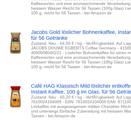
Kaffeesorten und eine aromaschonende Verarbeitung 
heissem Wasser Reicht für 56 Tassen (100g Glas) Lie
100 g, reicht für 56 Tassen - bei Amazon.de
Jacobs Gold löslicher Bohnenkaffee, Instan
für 56 Getränke
Zustand: Neu - 64,50 € / kg - VerfÃ¼gbarkeit: Auf Lage
JACOBS DOUWE EGBERTS Coffee Germany - 415892
4000508040221 - Löslicher Bohnenkaffee für einen 
Kaffeesorten und eine aromaschonende Verarbeitung 
heissem Wasser Reicht für 56 Tassen (100g Glas) Lie
100 g, reicht für 56 Tassen - bei Amazon.de
Café HAG Klassisch Mild löslicher entkoffe
Instant Kaffee, 100 g im Glas, für 56 Getr
Zustand: Neu - 65,20 € / kg - VerfÃ¼gbarkeit: Auf Lage
7610024104009 - EAN: 7610024104009 EAN: 87110005
Löskaffee mit ausgewogenem milden Charakter Höchs
und unterwegs Einfache Zubereitung mit heissem Wass
Tassen - bei Amazon.de