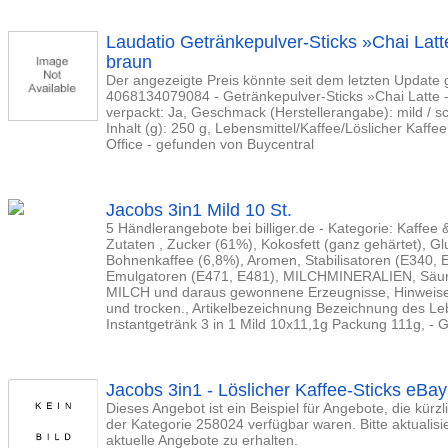
Laudatio Getränkepulver-Sticks »Chai Latt
braun
Der angezeigte Preis könnte seit dem letzten Update 
4068134079084 - Getränkepulver-Sticks »Chai Latte -
verpackt: Ja, Geschmack (Herstellerangabe): mild / sc
Inhalt (g): 250 g, Lebensmittel/Kaffee/Löslicher Kaff
Office - gefunden von Buycentral
Jacobs 3in1 Mild 10 St.
5 Händlerangebote bei billiger.de - Kategorie: Kaffee
Zutaten , Zucker (61%), Kokosfett (ganz gehärtet), Glu
Bohnenkaffee (6,8%), Aromen, Stabilisatoren (E340,
Emulgatoren (E471, E481), MILCHMINERALIEN, Säurer
MILCH und daraus gewonnene Erzeugnisse, Hinweise
und trocken., Artikelbezeichnung Bezeichnung des Leb
Instantgetränk 3 in 1 Mild 10x11,1g Packung 111g, 
Jacobs 3in1 - Löslicher Kaffee-Sticks eBa
Dieses Angebot ist ein Beispiel für Angebote, die kürz
der Kategorie 258024 verfügbar waren. Bitte aktualis
aktuelle Angebote zu erhalten.