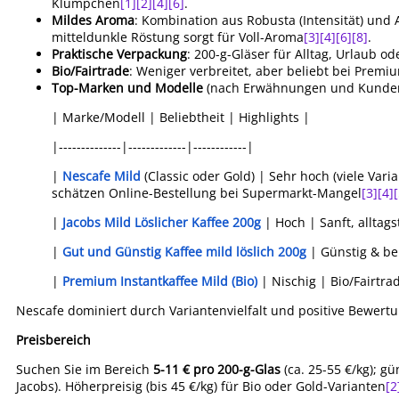
Klümpchen
[1]
[2]
[4]
[6]
.
Mildes Aroma
: Kombination aus Robusta (Intensität) und 
mitteldunkle Röstung sorgt für Voll-Aroma
[3]
[4]
[6]
[8]
.
Praktische Verpackung
: 200-g-Gläser für Alltag, Urlaub o
Bio/Fairtrade
: Weniger verbreitet, aber beliebt bei Prem
Top-Marken und Modelle
(nach Erwähnungen und Kunden
| Marke/Modell | Beliebtheit | Highlights |
|--------------|-------------|------------|
|
Nescafe Mild
(Classic oder Gold) | Sehr hoch (viele Var
schätzen Online-Bestellung bei Supermarkt-Mangel
[3]
[4]
[
|
Jacobs Mild Löslicher Kaffee 200g
| Hoch | Sanft, alltags
|
Gut und Günstig Kaffee mild löslich 200g
| Günstig & bel
|
Premium Instantkaffee Mild (Bio)
| Nischig | Bio/Fairtra
Nescafe dominiert durch Variantenvielfalt und positive Bewertu
Preisbereich
Suchen Sie im Bereich
5-11 € pro 200-g-Glas
(ca. 25-55 €/kg); gü
Jacobs). Höherpreisig (bis 45 €/kg) für Bio oder Gold-Varianten
[2