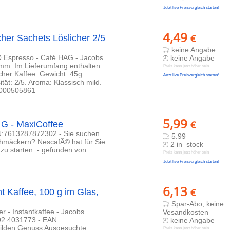
Jetzt live Preisvergleich starten!
4,49
€
her Sachets Löslicher 2/5
keine Angabe
e & Espresso - Café HAG - Jacobs
keine Angabe
mm. Im Lieferumfang enthalten:
Preis kann jetzt höher sein
cher Kaffee. Gewicht: 45g.
Jetzt live Preisvergleich starten!
ität: 2/5. Aroma: Klassisch mild.
11000505861
5,99
€
 G - MaxiCoffee
AN:7613287872302 - Sie suchen
5.99
schmäckern? NescafÃ© hat für Sie
2 in_stock
zu starten. - gefunden von
Preis kann jetzt höher sein
Jetzt live Preisvergleich starten!
6,13
€
t Kaffee, 100 g im Glas,
Spar-Abo, keine
r - Instantkaffee - Jacobs
Vesandkosten
 4031773 - EAN:
keine Angabe
milden Genuss Ausgesuchte
Preis kann jetzt höher sein