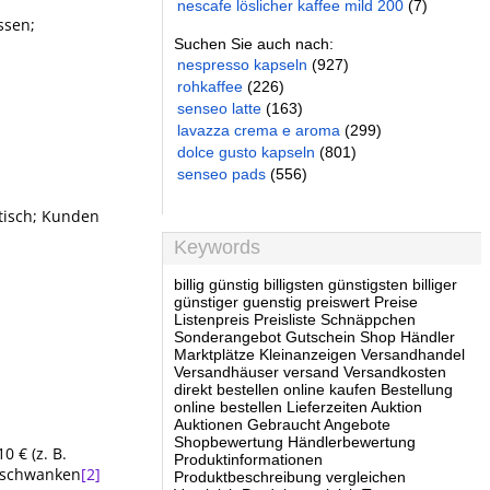
nescafe löslicher kaffee mild 200
(7)
ssen;
Suchen Sie auch nach:
nespresso kapseln
(927)
rohkaffee
(226)
senseo latte
(163)
lavazza crema e aroma
(299)
dolce gusto kapseln
(801)
senseo pads
(556)
atisch; Kunden
Keywords
billig günstig billigsten günstigsten billiger
günstiger guenstig preiswert Preise
Listenpreis Preisliste Schnäppchen
Sonderangebot Gutschein Shop Händler
Marktplätze Kleinanzeigen Versandhandel
Versandhäuser versand Versandkosten
direkt bestellen online kaufen Bestellung
online bestellen Lieferzeiten Auktion
Auktionen Gebraucht Angebote
Shopbewertung Händlerbewertung
0 € (z. B.
Produktinformationen
e schwanken
[2]
Produktbeschreibung vergleichen