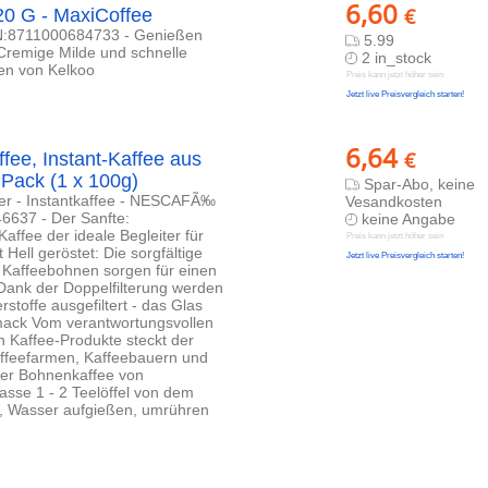
6,60
€
220 G - MaxiCoffee
EAN:8711000684733 - Genießen
5.99
 Cremige Milde und schnelle
2 in_stock
den von Kelkoo
Preis kann jetzt höher sein
Jetzt live Preisvergleich starten!
6,64
€
ee, Instant-Kaffee aus
 Pack (1 x 100g)
Spar-Abo, keine
ager - Instantkaffee - NESCAFÃ‰
Vesandkosten
6637 - Der Sanfte:
keine Angabe
affee der ideale Begleiter für
Preis kann jetzt höher sein
Hell geröstet: Die sorgfältige
Jetzt live Preisvergleich starten!
Kaffeebohnen sorgen für einen
ank der Doppelfilterung werden
stoffe ausgefiltert - das Glas
mack Vom verantwortungsvollen
n Kaffee-Produkte steckt der
affeefarmen, Kaffeebauern und
her Bohnenkaffee von
sse 1 - 2 Teelöffel von dem
m, Wasser aufgießen, umrühren