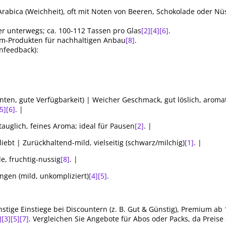
Arabica (Weichheit), oft mit Noten von Beeren, Schokolade oder Nü
der unterwegs; ca. 100-112 Tassen pro Glas
[2]
[4]
[6]
.
ium-Produkten für nachhaltigen Anbau
[8]
.
feedback):
ianten, gute Verfügbarkeit) | Weicher Geschmack, gut löslich, arom
5]
[6]
. |
tauglich, feines Aroma; ideal für Pausen
[2]
. |
iebt | Zurückhaltend-mild, vielseitig (schwarz/milchig)
[1]
. |
de, fruchtig-nussig
[8]
. |
ngen (mild, unkompliziert)
[4]
[5]
.
nstige Einstiege bei Discountern (z. B. Gut & Günstig), Premium ab 1
]
[3]
[5]
[7]
. Vergleichen Sie Angebote für Abos oder Packs, da Preis