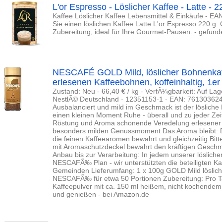
L'or Espresso - Löslicher Kaffee - Latte - 
Kaffee Löslicher Kaffee Lebensmittel & Einkäufe - 
Sie einen löslichen Kaffee Latte L'or Espresso 220 g.
Zubereitung, ideal für Ihre Gourmet-Pausen. - gefun
NESCAFÉ GOLD Mild, löslicher Bohnenkaff
erlesenen Kaffeebohnen, koffeinhaltig, 1er
Zustand: Neu - 66,40 € / kg - VerfÃ¼gbarkeit: Auf L
NestlÃ© Deutschland - 12351153-1 - EAN: 761303624
Ausbalanciert und mild im Geschmack ist der lösliche K
einen kleinen Moment Ruhe - überall und zu jeder Zeit 
Röstung und Aroma schonende Veredelung erlesener 
besonders milden Genussmoment Das Aroma bleibt: D
die feinen Kaffeearomen bewahrt und gleichzeitig Bitter
mit Aromaschutzdeckel bewahrt den kräftigen Gesch
Anbau bis zur Verarbeitung: In jedem unserer lösliche
NESCAFÃ‰ Plan - wir unterstützten die beteiligten K
Gemeinden Lieferumfang: 1 x 100g GOLD Mild löslic
NESCAFÃ‰ für etwa 50 Portionen Zubereitung: Pro Ta
Kaffeepulver mit ca. 150 ml heißem, nicht kochende
und genießen - bei Amazon.de