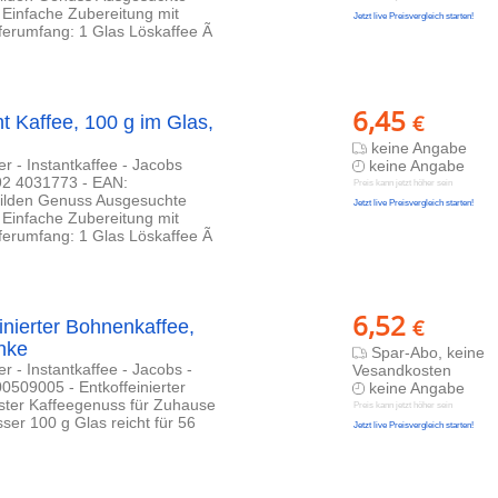
Einfache Zubereitung mit
Jetzt live Preisvergleich starten!
ferumfang: 1 Glas Löskaffee Ã
6,45
€
t Kaffee, 100 g im Glas,
keine Angabe
r - Instantkaffee - Jacobs
keine Angabe
 4031773 - EAN:
Preis kann jetzt höher sein
milden Genuss Ausgesuchte
Jetzt live Preisvergleich starten!
Einfache Zubereitung mit
ferumfang: 1 Glas Löskaffee Ã
6,52
€
inierter Bohnenkaffee,
änke
Spar-Abo, keine
r - Instantkaffee - Jacobs -
Vesandkosten
09005 - Entkoffeinierter
keine Angabe
ter Kaffeegenuss für Zuhause
Preis kann jetzt höher sein
er 100 g Glas reicht für 56
Jetzt live Preisvergleich starten!