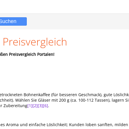
 Preisvergleich
ßen Preisvergleich Portalen!
etrockneten Bohnenkaffee (für besseren Geschmack), gute Löslichk
chheit). Wählen Sie Gläser mit 200 g (ca. 100-112 Tassen), lagern S
ur Zubereitung
[1]
[2]
[3]
[6]
.
ines Aroma und einfache Löslichkeit; Kunden loben sanften, milde