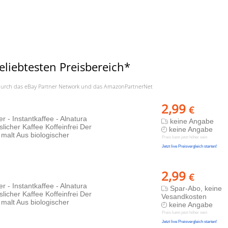
eliebtesten Preisbereich*
a. durch das eBay Partner Network und das AmazonPartnerNet
2,99
€
r - Instantkaffee - Alnatura
keine Angabe
cher Kaffee Koffeinfrei Der
keine Angabe
malt Aus biologischer
Preis kann jetzt höher sein
Jetzt live Preisvergleich starten!
2,99
€
r - Instantkaffee - Alnatura
Spar-Abo, keine
cher Kaffee Koffeinfrei Der
Vesandkosten
malt Aus biologischer
keine Angabe
Preis kann jetzt höher sein
Jetzt live Preisvergleich starten!