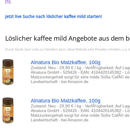
[5]
.
Jetzt live Suche nach löslicher kaffee mild starten!
Löslicher kaffee mild Angebote aus dem b
Durch Käufe über Links zu Händlern kann diese Website eine Provision erhalten, u.
Alnatura Bio Malzkaffee, 100g
Zustand: Neu - 29,90 € / kg - VerfÃ¼gbarkeit: Auf Lage
Alnatura GmbH - 529426 - EAN: 4104420145382 - Lösli
Malzzuckergehalt sorgt für eine milde Süße CafÃ© de 
Landwirtschaft - bei Amazon.de
Alnatura Bio Malzkaffee, 100g
Zustand: Neu - 29,90 € / kg - VerfÃ¼gbarkeit: Auf Lage
Alnatura GmbH - 529426 - EAN: 4104420145382 - Lösli
Malzzuckergehalt sorgt für eine milde Süße CafÃ© de 
Landwirtschaft - bei Amazon.de