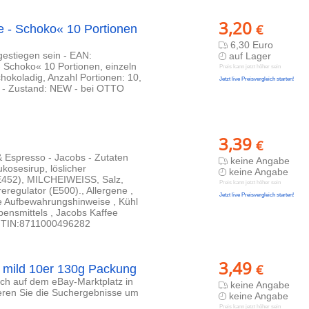
3,20
€
e - Schoko« 10 Portionen
6,30 Euro
gestiegen sein - EAN:
auf Lager
 Schoko« 10 Portionen, einzeln
Preis kann jetzt höher sein
hokoladig, Anzahl Portionen: 10,
Jetzt live Preisvergleich starten!
ee - Zustand: NEW - bei OTTO
3,39
€
 & Espresso - Jacobs - Zutaten
keine Angabe
kosesirup, löslicher
keine Angabe
 E452), MILCHEIWEISS, Salz,
Preis kann jetzt höher sein
egulator (E500)., Allergene ,
Jetzt live Preisvergleich starten!
 Aufbewahrungshinweise , Kühl
ensmittels , Jacobs Kaffee
- GTIN:8711000496282
3,49
€
y mild 10er 130g Packung
lich auf dem eBay-Marktplatz in
keine Angabe
ieren Sie die Suchergebnisse um
keine Angabe
Preis kann jetzt höher sein