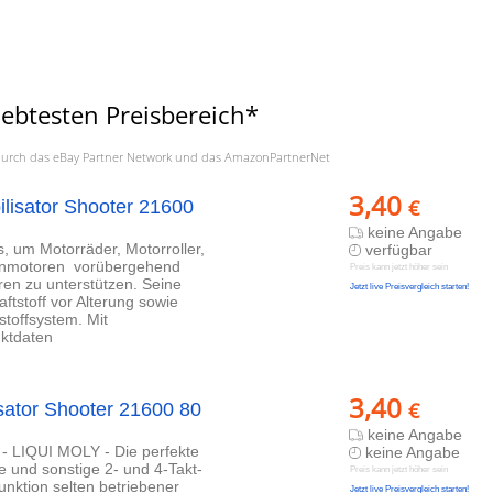
ebtesten Preisbereich*
a. durch das eBay Partner Network und das AmazonPartnerNet
3,40
€
ilisator Shooter 21600
keine Angabe
, um Motorräder, Motorroller,
verfügbar
zinmotoren vorübergehend
Preis kann jetzt höher sein
oren zu unterstützen. Seine
Jetzt live Preisvergleich starten!
ftstoff vor Alterung sowie
stoffsystem. Mit
uktdaten
3,40
€
isator Shooter 21600 80
keine Angabe
e - LIQUI MOLY - Die perfekte
keine Angabe
 und sonstige 2- und 4-Takt-
Preis kann jetzt höher sein
nktion selten betriebener
Jetzt live Preisvergleich starten!