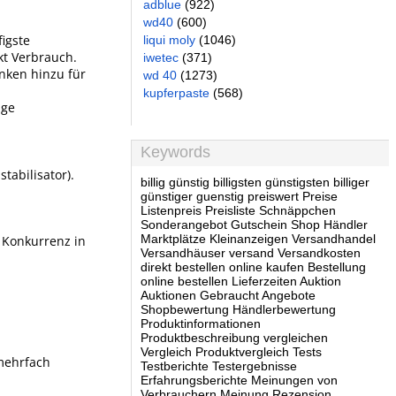
adblue
(922)
wd40
(600)
figste
liqui moly
(1046)
kt Verbrauch.
iwetec
(371)
anken hinzu für
wd 40
(1273)
kupferpaste
(568)
age
Keywords
tabilisator).
billig günstig billigsten günstigsten billiger
günstiger guenstig preiswert Preise
Listenpreis Preisliste Schnäppchen
Sonderangebot Gutschein Shop Händler
Marktplätze Kleinanzeigen Versandhandel
e Konkurrenz in
Versandhäuser versand Versandkosten
direkt bestellen online kaufen Bestellung
online bestellen Lieferzeiten Auktion
Auktionen Gebraucht Angebote
Shopbewertung Händlerbewertung
Produktinformationen
Produktbeschreibung vergleichen
Vergleich Produktvergleich Tests
(mehrfach
Testberichte Testergebnisse
Erfahrungsberichte Meinungen von
Verbrauchern Meinung Rezension