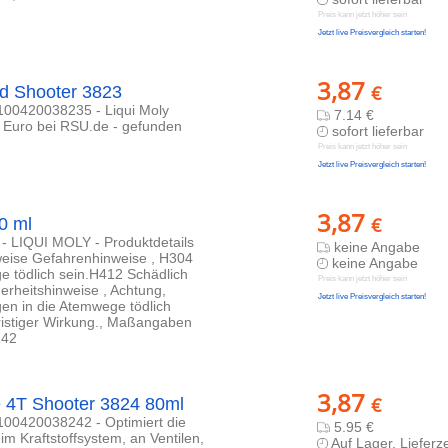
Preis kann jetzt höher sein
Jetzt live Preisvergleich starten!
3,87
€
ed Shooter 3823
4100420038235 - Liqui Moly
7.14 €
7 Euro bei RSU.de - gefunden
sofort lieferbar
Preis kann jetzt höher sein
Jetzt live Preisvergleich starten!
3,87
€
0 ml
e - LIQUI MOLY - Produktdetails
keine Angabe
nweise Gefahrenhinweise , H304
keine Angabe
e tödlich sein.H412 Schädlich
Preis kann jetzt höher sein
herheitshinweise , Achtung,
Jetzt live Preisvergleich starten!
en in die Atemwege tödlich
ristiger Wirkung., Maßangaben
242
3,87
€
e 4T Shooter 3824 80ml
4100420038242 - Optimiert die
5.95 €
im Kraftstoffsystem, an Ventilen,
Auf Lager, Lieferze