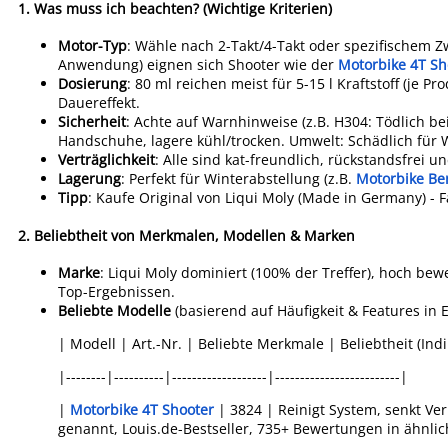
1.
Was muss ich beachten? (Wichtige Kriterien)
Motor-Typ
: Wähle nach 2-Takt/4-Takt oder spezifischem Zw
Anwendung) eignen sich Shooter wie der
Motorbike 4T Sho
Dosierung
: 80 ml reichen meist für 5-15 l Kraftstoff (je 
Dauereffekt.
Sicherheit
: Achte auf Warnhinweise (z.B. H304: Tödlich 
Handschuhe, lagere kühl/trocken. Umwelt: Schädlich für
Verträglichkeit
: Alle sind kat-freundlich, rückstandsfrei u
Lagerung
: Perfekt für Winterabstellung (z.B.
Motorbike Ben
Tipp
: Kaufe Original von Liqui Moly (Made in Germany) - F
2.
Beliebtheit von Merkmalen, Modellen & Marken
Marke
: Liqui Moly dominiert (100% der Treffer), hoch bew
Top-Ergebnissen.
Beliebte Modelle
(basierend auf Häufigkeit & Features in 
| Modell | Art.-Nr. | Beliebte Merkmale | Beliebtheit (Indi
|--------|----------|-------------------|-------------------------|
|
Motorbike 4T Shooter
| 3824 | Reinigt System, senkt Ver
genannt, Louis.de-Bestseller, 735+ Bewertungen in ähnli