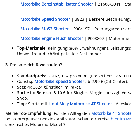
|
Motorbike Benzinstabilisator Shooter
| 21600/3041 | Stab
|
|
Motorbike Speed Shooter
| 3823 | Bessere Beschleunigu
|
Motorbike MoS2 Shooter
| P004197 | Reibungsreduzierer 
|
Motorbike Engine Flush Shooter
| P003807 | Motorinnenr
Top-Merkmale
: Reinigung (80% Erwähnungen), Leistungss
Umweltfreundlich/kat-getestet: Fast immer.
3.
Preisbereich & wo kaufen?
Standardpreis
: 5,90-7,90 € pro 80 ml (Preis/Liter: ~73-100
Günstig:
Motorbike Speed Shooter
ab 2,99 € (Oil-Center).
Sets: 4x 3824 günstiger im Paket.
Suche im Bereich
: 3-10 € für Singles. Vergleiche zzgl. Ve
Shop.
Tipp
: Starte mit
Liqui Moly Motorbike 4T Shooter
- Alleskön
Meine Top-Empfehlung
: Für den Alltag den
Motorbike 4T Shoot
Bei Winterpause: Benzinstabilisator. Schau dir Preise
hier im Me
spezifisches Motorrad-Modell?