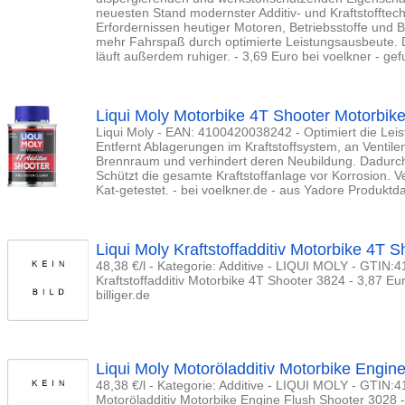
neuesten Stand modernster Additiv- und Kraftstofftec
Erfordernissen heutiger Motoren, Betriebsstoffe und 
mehr Fahrspaß durch optimierte Leistungsausbeute. D
läuft außerdem ruhiger. - 3,69 Euro bei voelkner - gef
Liqui Moly Motorbike 4T Shooter Motorbik
Liqui Moly - EAN: 4100420038242 - Optimiert die Leis
Entfernt Ablagerungen im Kraftstoffsystem, an Ventil
Brennraum und verhindert deren Neubildung. Dadurch 
Schützt die gesamte Kraftstoffanlage vor Korrosion. V
Kat-getestet. - bei voelkner.de - aus Yadore Produktd
Liqui Moly Kraftstoffadditiv Motorbike 4T 
48,38 €/l - Kategorie: Additive - LIQUI MOLY - GTIN:
Kraftstoffadditiv Motorbike 4T Shooter 3824 - 3,87 E
billiger.de
Liqui Moly Motoröladditiv Motorbike Engin
48,38 €/l - Kategorie: Additive - LIQUI MOLY - GTIN:
Motoröladditiv Motorbike Engine Flush Shooter 3028 -