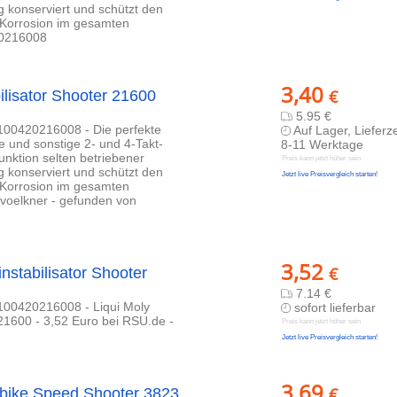
g konserviert und schützt den
t Korrosion im gesamten
20216008
3,40
€
ilisator Shooter 21600
5.95 €
4100420216008 - Die perfekte
Auf Lager, Lieferze
 und sonstige 2- und 4-Takt-
8-11 Werktage
nktion selten betriebener
Preis kann jetzt höher sein
g konserviert und schützt den
Jetzt live Preisvergleich starten!
t Korrosion im gesamten
i voelkner - gefunden von
3,52
€
instabilisator Shooter
7.14 €
4100420216008 - Liqui Moly
sofort lieferbar
 21600 - 3,52 Euro bei RSU.de -
Preis kann jetzt höher sein
Jetzt live Preisvergleich starten!
3,69
€
rbike Speed Shooter 3823