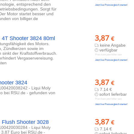
hnologie, entsprechend den
Jetzt live Preisvergleich starten!
Betriebsbedingungen. Sorgt für
er Motor startet besser und
unden von billiger.de
3,87
€
e 4T Shooter 3824 80ml
tungsfähigkeit des Motors.
keine Angabe
en, Zündkerzen sowie im
verfügbar
sinkt der Kraftstoffverbrauch.
Preis kann jetzt höher sein
erhindert Vergaservereisung.
Jetzt live Preisvergleich starten!
aten
3,87
€
Shooter 3824
4100420038242 - Liqui Moly
7.14 €
uro bei RSU.de - gefunden von
sofort lieferbar
Preis kann jetzt höher sein
Jetzt live Preisvergleich starten!
3,87
€
e Flush Shooter 3028
4100420030284 - Liqui Moly
7.14 €
 3,87 Euro bei RSU.de -
sofort lieferbar