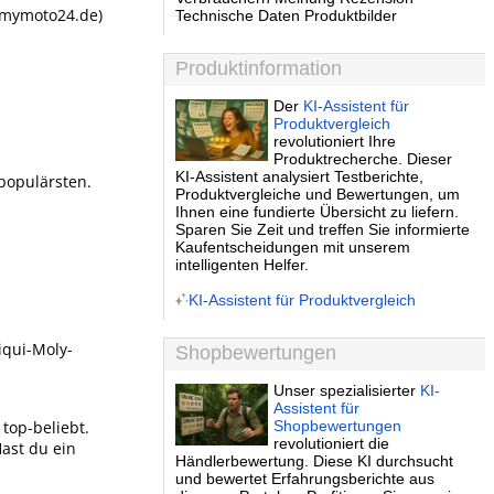
r, mymoto24.de)
Technische Daten Produktbilder
Produktinformation
Der
KI-Assistent für
Produktvergleich
revolutioniert Ihre
Produktrecherche. Dieser
KI-Assistent analysiert Testberichte,
populärsten.
Produktvergleiche und Bewertungen, um
Ihnen eine fundierte Übersicht zu liefern.
Sparen Sie Zeit und treffen Sie informierte
Kaufentscheidungen mit unserem
intelligenten Helfer.
KI-Assistent für Produktvergleich
Liqui-Moly-
Shopbewertungen
Unser spezialisierter
KI-
Assistent für
 top-beliebt.
Shopbewertungen
revolutioniert die
Hast du ein
Händlerbewertung. Diese KI durchsucht
und bewertet Erfahrungsberichte aus