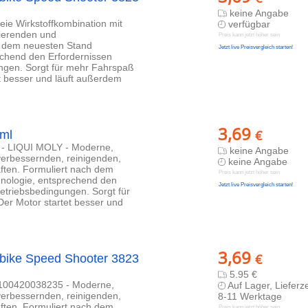
keine Angabe
ie Wirkstoffkombination mit
verfügbar
ierenden und
Preis kann jetzt höher sein
h dem neuesten Stand
Jetzt live Preisvergleich starten!
rechend den Erfordernissen
ungen. Sorgt für mehr Fahrspaß
t besser und läuft außerdem
3,69
€
ml
ve - LIQUI MOLY - Moderne,
keine Angabe
verbessernden, reinigenden,
keine Angabe
ften. Formuliert nach dem
Preis kann jetzt höher sein
hnologie, entsprechend den
Jetzt live Preisvergleich starten!
Betriebsbedingungen. Sorgt für
er Motor startet besser und
3,69
€
rbike Speed Shooter 3823
5.95 €
:4100420038235 - Moderne,
Auf Lager, Lieferze
verbessernden, reinigenden,
8-11 Werktage
ften. Formuliert nach dem
Preis kann jetzt höher sein