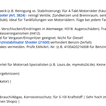
eck (z.B. Reinigung vs. Stabilisierung). Für 4-Takt-Motorräder (häu
oter (Art. 3824)
- reinigt Ventile, Zündkerzen und Brennraum, sen
Produkt). Ideal für Tankfüllungen von Motorrädern. Füge bei jedem T
bei Verschlucken/Eindringen in Atemwege; H318: Augenschäden). Tr
 Wasserorganismen (H412).
nd für Vergaser/Einspritzer geeignet. Nicht für Diesel!
zinstabilisator Shooter (21600)
verhindert Benzin-Zerfall).
akes vermeiden. Prüfe EAN/Art.-Nr. (z.B. 4100420216008 für Benzins
ertet für Motorrad-Spezialisten (z.B. Louis.de, mymoto24.de). Kein
Ergebnissen):
kator) |
brauch/Abgas, Korrosionsschutz, für 5-10l Kraftstoff | Sehr hoch 
chen Shops) |