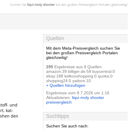
Suchen Sie
liqui moly shooter
bei den großen
Preisvergleich
Portalen gleichzeitig!
Quellen
Mit dem Meta-Preisvergleich suchen Sie
bei den großen Preisvergleich Portalen
gleichzeitig!
295
Ergebnisse aus 8 Quellen:
amazon:39 billiger.de:58 buycentral:0
ebay:188 kelkooshopping:0 quoka:0
shopping24:0 yadore:10
+ Quellen hinzufügen
Ergebnisse vom 8.7.2026 um 1:16
Aktualisieren:
liqui moly shooter
preisvergleich
toff- und
t, kat-
lushen den
Suchtipps
Suchen Sie auch nach: