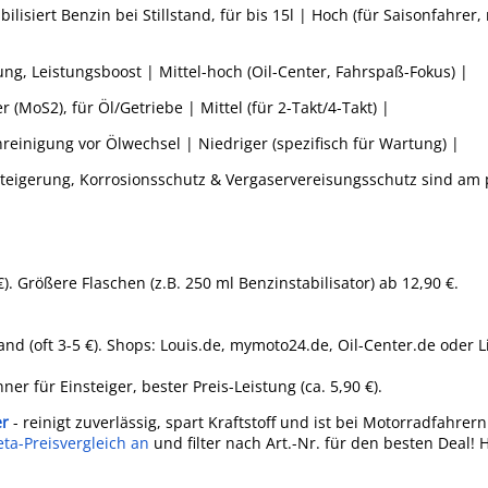
ilisiert Benzin bei Stillstand, für bis 15l | Hoch (für Saisonfahre
ng, Leistungsboost | Mittel-hoch (Oil-Center, Fahrspaß-Fokus) |
(MoS2), für Öl/Getriebe | Mittel (für 2-Takt/4-Takt) |
einigung vor Ölwechsel | Niedriger (spezifisch für Wartung) |
teigerung, Korrosionsschutz & Vergaservereisungsschutz sind am 
 €). Größere Flaschen (z.B. 250 ml Benzinstabilisator) ab 12,90 €.
rsand (oft 3-5 €). Shops: Louis.de, mymoto24.de, Oil-Center.de oder 
ner für Einsteiger, bester Preis-Leistung (ca. 5,90 €).
er
- reinigt zuverlässig, spart Kraftstoff und ist bei Motorradfahrern
ta-Preisvergleich an
und filter nach Art.-Nr. für den besten Deal! 