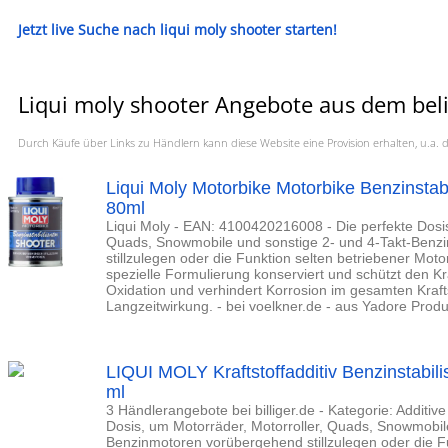
Jetzt live Suche nach liqui moly shooter starten!
Liqui moly shooter Angebote aus dem beli
Durch Käufe über Links zu Händlern kann diese Website eine Provision erhalten, u.
Liqui Moly Motorbike Motorbike Benzinstab
80ml
Liqui Moly - EAN: 4100420216008 - Die perfekte Dosis
Quads, Snowmobile und sonstige 2- und 4-Takt-Ben
stillzulegen oder die Funktion selten betriebener Mot
spezielle Formulierung konserviert und schützt den Kra
Oxidation und verhindert Korrosion im gesamten Kraft
Langzeitwirkung. - bei voelkner.de - aus Yadore Prod
LIQUI MOLY Kraftstoffadditiv Benzinstabil
ml
3 Händlerangebote bei billiger.de - Kategorie: Additiv
Dosis, um Motorräder, Motorroller, Quads, Snowmobile
Benzinmotoren vorübergehend stillzulegen oder die Fu