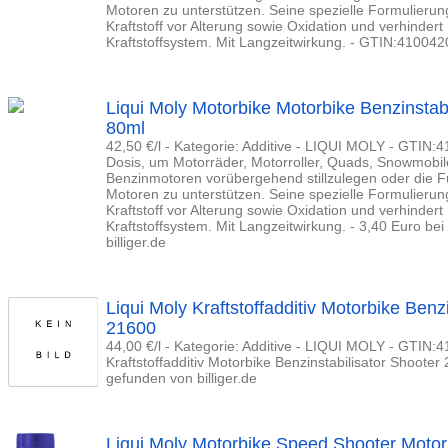
Motoren zu unterstützen. Seine spezielle Formulierun
Kraftstoff vor Alterung sowie Oxidation und verhinder
Kraftstoffsystem. Mit Langzeitwirkung. - GTIN:41004
Liqui Moly Motorbike Motorbike Benzinstab
80ml
42,50 €/l - Kategorie: Additive - LIQUI MOLY - GTIN:
Dosis, um Motorräder, Motorroller, Quads, Snowmobile
Benzinmotoren vorübergehend stillzulegen oder die Fu
Motoren zu unterstützen. Seine spezielle Formulierun
Kraftstoff vor Alterung sowie Oxidation und verhinder
Kraftstoffsystem. Mit Langzeitwirkung. - 3,40 Euro be
billiger.de
Liqui Moly Kraftstoffadditiv Motorbike Benz
21600
44,00 €/l - Kategorie: Additive - LIQUI MOLY - GTIN:
Kraftstoffadditiv Motorbike Benzinstabilisator Shooter
gefunden von billiger.de
Liqui Moly Motorbike Speed Shooter Moto