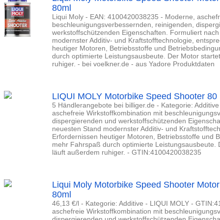
80ml
Liqui Moly - EAN: 4100420038235 - Moderne, aschefre
beschleunigungsverbessernden, reinigenden, disperg
werkstoffschützenden Eigenschaften. Formuliert nac
modernster Additiv- und Kraftstofftechnologie, entsp
heutiger Motoren, Betriebsstoffe und Betriebsbeding
durch optimierte Leistungsausbeute. Der Motor starte
ruhiger. - bei voelkner.de - aus Yadore Produktdaten
LIQUI MOLY Motorbike Speed Shooter 80 
5 Händlerangebote bei billiger.de - Kategorie: Additi
aschefreie Wirkstoffkombination mit beschleunigungs
dispergierenden und werkstoffschützenden Eigenscha
neuesten Stand modernster Additiv- und Kraftstofftec
Erfordernissen heutiger Motoren, Betriebsstoffe und 
mehr Fahrspaß durch optimierte Leistungsausbeute. D
läuft außerdem ruhiger. - GTIN:4100420038235
Liqui Moly Motorbike Speed Shooter Moto
80ml
46,13 €/l - Kategorie: Additive - LIQUI MOLY - GTIN
aschefreie Wirkstoffkombination mit beschleunigungs
dispergierenden und werkstoffschützenden Eigenscha