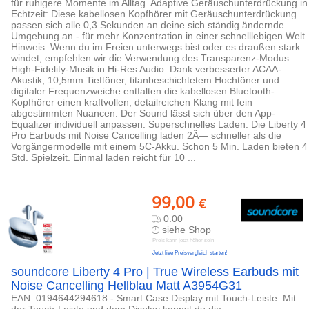
für ruhigere Momente im Alltag. Adaptive Geräuschunterdrückung in
Echtzeit: Diese kabellosen Kopfhörer mit Geräuschunterdrückung
passen sich alle 0,3 Sekunden an deine sich ständig ändernde
Umgebung an - für mehr Konzentration in einer schnelllebigen Welt.
Hinweis: Wenn du im Freien unterwegs bist oder es draußen stark
windet, empfehlen wir die Verwendung des Transparenz-Modus.
High-Fidelity-Musik in Hi-Res Audio: Dank verbesserter ACAA-
Akustik, 10,5mm Tieftöner, titanbeschichtetem Hochtöner und
digitaler Frequenzweiche entfalten die kabellosen Bluetooth-
Kopfhörer einen kraftvollen, detailreichen Klang mit fein
abgestimmten Nuancen. Der Sound lässt sich über den App-
Equalizer individuell anpassen. Superschnelles Laden: Die Liberty 4
Pro Earbuds mit Noise Cancelling laden 2Ã— schneller als die
Vorgängermodelle mit einem 5C-Akku. Schon 5 Min. Laden bieten 4
Std. Spielzeit. Einmal laden reicht für 10 ...
99,00
€
0.00
siehe Shop
Preis kann jetzt höher sein
Jetzt live Preisvergleich starten!
soundcore Liberty 4 Pro | True Wireless Earbuds mit
Noise Cancelling Hellblau Matt A3954G31
EAN: 0194644294618 - Smart Case Display mit Touch-Leiste: Mit