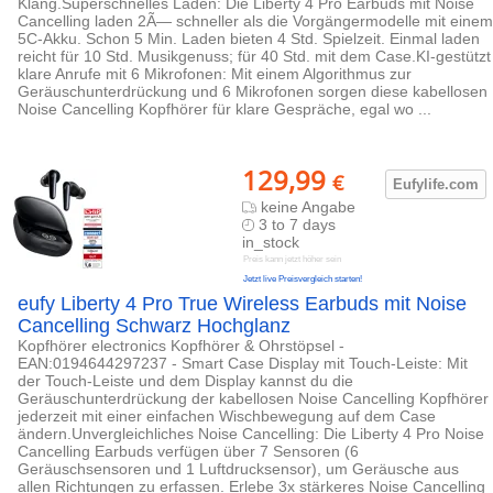
Klang.Superschnelles Laden: Die Liberty 4 Pro Earbuds mit Noise
Cancelling laden 2Ã— schneller als die Vorgängermodelle mit einem
5C-Akku. Schon 5 Min. Laden bieten 4 Std. Spielzeit. Einmal laden
reicht für 10 Std. Musikgenuss; für 40 Std. mit dem Case.KI-gestützt
klare Anrufe mit 6 Mikrofonen: Mit einem Algorithmus zur
Geräuschunterdrückung und 6 Mikrofonen sorgen diese kabellosen
Noise Cancelling Kopfhörer für klare Gespräche, egal wo ...
129,99
€
Eufylife.c
om
keine Angabe
3 to 7 days
in_stock
Preis kann jetzt höher sein
Jetzt live Preisvergleich starten!
eufy Liberty 4 Pro True Wireless Earbuds mit Noise
Cancelling Schwarz Hochglanz
Kopfhörer electronics Kopfhörer & Ohrstöpsel -
EAN:0194644297237 - Smart Case Display mit Touch-Leiste: Mit
der Touch-Leiste und dem Display kannst du die
Geräuschunterdrückung der kabellosen Noise Cancelling Kopfhörer
jederzeit mit einer einfachen Wischbewegung auf dem Case
ändern.Unvergleichliches Noise Cancelling: Die Liberty 4 Pro Noise
Cancelling Earbuds verfügen über 7 Sensoren (6
Geräuschsensoren und 1 Luftdrucksensor), um Geräusche aus
allen Richtungen zu erfassen. Erlebe 3x stärkeres Noise Cancelling