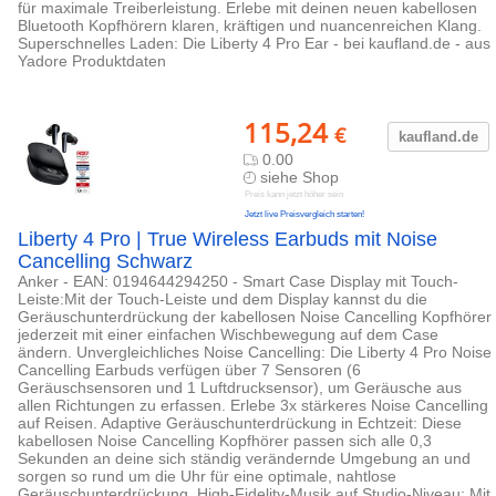
für maximale Treiberleistung. Erlebe mit deinen neuen kabellosen
Bluetooth Kopfhörern klaren, kräftigen und nuancenreichen Klang.
Superschnelles Laden: Die Liberty 4 Pro Ear - bei kaufland.de - aus
Yadore Produktdaten
115,24
€
kaufland.d
e
0.00
siehe Shop
Preis kann jetzt höher sein
Jetzt live Preisvergleich starten!
Liberty 4 Pro | True Wireless Earbuds mit Noise
Cancelling Schwarz
Anker - EAN: 0194644294250 - Smart Case Display mit Touch-
Leiste:Mit der Touch-Leiste und dem Display kannst du die
Geräuschunterdrückung der kabellosen Noise Cancelling Kopfhörer
jederzeit mit einer einfachen Wischbewegung auf dem Case
ändern. Unvergleichliches Noise Cancelling: Die Liberty 4 Pro Noise
Cancelling Earbuds verfügen über 7 Sensoren (6
Geräuschsensoren und 1 Luftdrucksensor), um Geräusche aus
allen Richtungen zu erfassen. Erlebe 3x stärkeres Noise Cancelling
auf Reisen. Adaptive Geräuschunterdrückung in Echtzeit: Diese
kabellosen Noise Cancelling Kopfhörer passen sich alle 0,3
Sekunden an deine sich ständig verändernde Umgebung an und
sorgen so rund um die Uhr für eine optimale, nahtlose
Geräuschunterdrückung. High-Fidelity-Musik auf Studio-Niveau: Mit