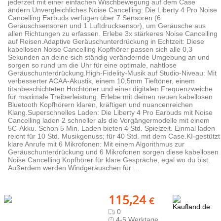
jederzeit mit einer einfachen Wischbewegung auf dem Case
ändern.Unvergleichliches Noise Cancelling: Die Liberty 4 Pro Noise
Cancelling Earbuds verfügen über 7 Sensoren (6
Geräuschsensoren und 1 Luftdrucksensor), um Geräusche aus
allen Richtungen zu erfassen. Erlebe 3x stärkeres Noise Cancelling
auf Reisen.Adaptive Geräuschunterdrückung in Echtzeit: Diese
kabellosen Noise Cancelling Kopfhörer passen sich alle 0,3
Sekunden an deine sich ständig verändernde Umgebung an und
sorgen so rund um die Uhr für eine optimale, nahtlose
Geräuschunterdrückung.High-Fidelity-Musik auf Studio-Niveau: Mit
verbesserter ACAA-Akustik, einem 10,5mm Tieftöner, einem
titanbeschichteten Hochtöner und einer digitalen Frequenzweiche
für maximale Treiberleistung. Erlebe mit deinen neuen kabellosen
Bluetooth Kopfhörern klaren, kräftigen und nuancenreichen
Klang.Superschnelles Laden: Die Liberty 4 Pro Earbuds mit Noise
Cancelling laden 2 schneller als die Vorgängermodelle mit einem
5C-Akku. Schon 5 Min. Laden bieten 4 Std. Spielzeit. Einmal laden
reicht für 10 Std. Musikgenuss; für 40 Std. mit dem Case.KI-gestützt
klare Anrufe mit 6 Mikrofonen: Mit einem Algorithmus zur
Geräuschunterdrückung und 6 Mikrofonen sorgen diese kabellosen
Noise Cancelling Kopfhörer für klare Gespräche, egal wo du bist.
Außerdem werden Windgeräuschen für ...
115,24
€
0
4-5 Werktage