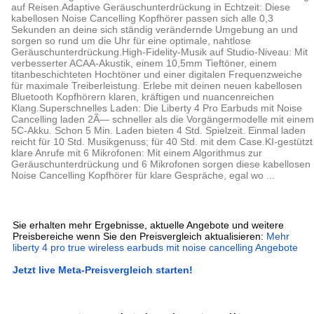
auf Reisen.Adaptive Geräuschunterdrückung in Echtzeit: Diese
kabellosen Noise Cancelling Kopfhörer passen sich alle 0,3
Sekunden an deine sich ständig verändernde Umgebung an und
sorgen so rund um die Uhr für eine optimale, nahtlose
Geräuschunterdrückung.High-Fidelity-Musik auf Studio-Niveau: Mit
verbesserter ACAA-Akustik, einem 10,5mm Tieftöner, einem
titanbeschichteten Hochtöner und einer digitalen Frequenzweiche
für maximale Treiberleistung. Erlebe mit deinen neuen kabellosen
Bluetooth Kopfhörern klaren, kräftigen und nuancenreichen
Klang.Superschnelles Laden: Die Liberty 4 Pro Earbuds mit Noise
Cancelling laden 2Ã— schneller als die Vorgängermodelle mit einem
5C-Akku. Schon 5 Min. Laden bieten 4 Std. Spielzeit. Einmal laden
reicht für 10 Std. Musikgenuss; für 40 Std. mit dem Case.KI-gestützt
klare Anrufe mit 6 Mikrofonen: Mit einem Algorithmus zur
Geräuschunterdrückung und 6 Mikrofonen sorgen diese kabellosen
Noise Cancelling Kopfhörer für klare Gespräche, egal wo ...
Sie erhalten mehr Ergebnisse, aktuelle Angebote und weitere
Preisbereiche wenn Sie den Preisvergleich aktualisieren:
Mehr
liberty 4 pro true wireless earbuds mit noise cancelling Angebote
Jetzt live Meta-Preisvergleich starten!