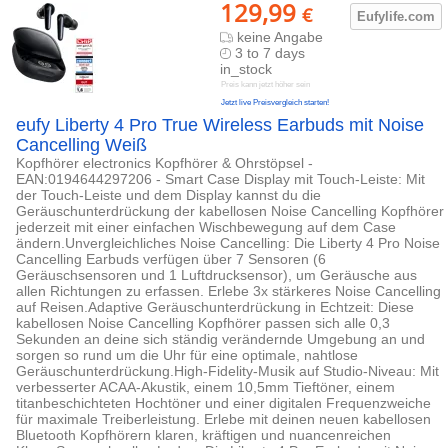
129,99
€
Eufylife.c
om
keine Angabe
3 to 7 days
in_stock
Preis kann jetzt höher sein
Jetzt live Preisvergleich starten!
eufy Liberty 4 Pro True Wireless Earbuds mit Noise
Cancelling Weiß
Kopfhörer electronics Kopfhörer & Ohrstöpsel -
EAN:0194644297206 - Smart Case Display mit Touch-Leiste: Mit
der Touch-Leiste und dem Display kannst du die
Geräuschunterdrückung der kabellosen Noise Cancelling Kopfhörer
jederzeit mit einer einfachen Wischbewegung auf dem Case
ändern.Unvergleichliches Noise Cancelling: Die Liberty 4 Pro Noise
Cancelling Earbuds verfügen über 7 Sensoren (6
Geräuschsensoren und 1 Luftdrucksensor), um Geräusche aus
allen Richtungen zu erfassen. Erlebe 3x stärkeres Noise Cancelling
auf Reisen.Adaptive Geräuschunterdrückung in Echtzeit: Diese
kabellosen Noise Cancelling Kopfhörer passen sich alle 0,3
Sekunden an deine sich ständig verändernde Umgebung an und
sorgen so rund um die Uhr für eine optimale, nahtlose
Geräuschunterdrückung.High-Fidelity-Musik auf Studio-Niveau: Mit
verbesserter ACAA-Akustik, einem 10,5mm Tieftöner, einem
titanbeschichteten Hochtöner und einer digitalen Frequenzweiche
für maximale Treiberleistung. Erlebe mit deinen neuen kabellosen
Bluetooth Kopfhörern klaren, kräftigen und nuancenreichen