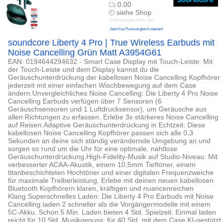
0.00
siehe Shop
Preis kann jetzt höher sein
Jetzt live Preisvergleich starten!
soundcore Liberty 4 Pro | True Wireless Earbuds mit
Noise Cancelling Grün Matt A3954G61
EAN: 0194644294632 - Smart Case Display mit Touch-Leiste: Mit
der Touch-Leiste und dem Display kannst du die
Geräuschunterdrückung der kabellosen Noise Cancelling Kopfhörer
jederzeit mit einer einfachen Wischbewegung auf dem Case
ändern.Unvergleichliches Noise Cancelling: Die Liberty 4 Pro Noise
Cancelling Earbuds verfügen über 7 Sensoren (6
Geräuschsensoren und 1 Luftdrucksensor), um Geräusche aus
allen Richtungen zu erfassen. Erlebe 3x stärkeres Noise Cancelling
auf Reisen.Adaptive Geräuschunterdrückung in Echtzeit: Diese
kabellosen Noise Cancelling Kopfhörer passen sich alle 0,3
Sekunden an deine sich ständig verändernde Umgebung an und
sorgen so rund um die Uhr für eine optimale, nahtlose
Geräuschunterdrückung.High-Fidelity-Musik auf Studio-Niveau: Mit
verbesserter ACAA-Akustik, einem 10,5mm Tieftöner, einem
titanbeschichteten Hochtöner und einer digitalen Frequenzweiche
für maximale Treiberleistung. Erlebe mit deinen neuen kabellosen
Bluetooth Kopfhörern klaren, kräftigen und nuancenreichen
Klang.Superschnelles Laden: Die Liberty 4 Pro Earbuds mit Noise
Cancelling laden 2 schneller als die Vorgängermodelle mit einem
5C-Akku. Schon 5 Min. Laden bieten 4 Std. Spielzeit. Einmal laden
reicht für 10 Std. Musikgenuss; für 40 Std. mit dem Case.KI-gestützt