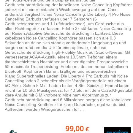
der Touch-Leiste und dem Display kannst du die
Geräuschunterdrückung der kabellosen Noise Cancelling Kopfhörer
jederzeit mit einer einfachen Wischbewegung auf dem Case
ändern.Unvergleichliches Noise Cancelling: Die Liberty 4 Pro Noise
Cancelling Earbuds verfügen über 7 Sensoren (6
Geräuschsensoren und 1 Luftdrucksensor), um Geräusche aus
allen Richtungen zu erfassen. Erlebe 3x stärkeres Noise Cancelling
auf Reisen.Adaptive Geräuschunterdrückung in Echtzeit: Diese
kabellosen Noise Cancelling Kopfhörer passen sich alle 0,3
Sekunden an deine sich ständig verändernde Umgebung an und
sorgen so rund um die Uhr für eine optimale, nahtlose
Geräuschunterdrückung.High-Fidelity-Musik auf Studio-Niveau: Mit
verbesserter ACAA-Akustik, einem 10,5mm Tieftöner, einem
titanbeschichteten Hochtöner und einer digitalen Frequenzweiche
für maximale Treiberleistung. Erlebe mit deinen neuen kabellosen
Bluetooth Kopfhörern klaren, kräftigen und nuancenreichen
Klang.Superschnelles Laden: Die Liberty 4 Pro Earbuds mit Noise
Cancelling laden 2 schneller als die Vorgängermodelle mit einem
5C-Akku. Schon 5 Min. Laden bieten 4 Std. Spielzeit. Einmal laden
reicht für 10 Std. Musikgenuss; für 40 Std. mit dem Case.KI-gestützt
klare Anrufe mit 6 Mikrofonen: Mit einem Algorithmus zur
Geräuschunterdrückung und 6 Mikrofonen sorgen diese kabellosen
Noise Cancelling Kopfhörer für klare Gespräche, egal wo du bist.
Außerdem werden Windgeräuschen für ...
99,00
€