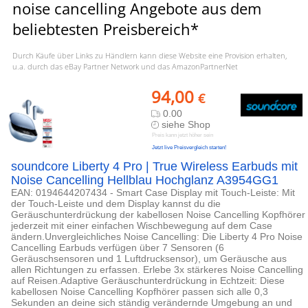
noise cancelling Angebote aus dem
beliebtesten Preisbereich*
Durch Käufe über Links zu Händlern kann diese Website eine Provision erhalten,
u.a. durch das eBay Partner Network und das AmazonPartnerNet
94,00
€
0.00
siehe Shop
Preis kann jetzt höher sein
Jetzt live Preisvergleich starten!
soundcore Liberty 4 Pro | True Wireless Earbuds mit
Noise Cancelling Hellblau Hochglanz A3954GG1
EAN: 0194644207434 - Smart Case Display mit Touch-Leiste: Mit
der Touch-Leiste und dem Display kannst du die
Geräuschunterdrückung der kabellosen Noise Cancelling Kopfhörer
jederzeit mit einer einfachen Wischbewegung auf dem Case
ändern.Unvergleichliches Noise Cancelling: Die Liberty 4 Pro Noise
Cancelling Earbuds verfügen über 7 Sensoren (6
Geräuschsensoren und 1 Luftdrucksensor), um Geräusche aus
allen Richtungen zu erfassen. Erlebe 3x stärkeres Noise Cancelling
auf Reisen.Adaptive Geräuschunterdrückung in Echtzeit: Diese
kabellosen Noise Cancelling Kopfhörer passen sich alle 0,3
Sekunden an deine sich ständig verändernde Umgebung an und