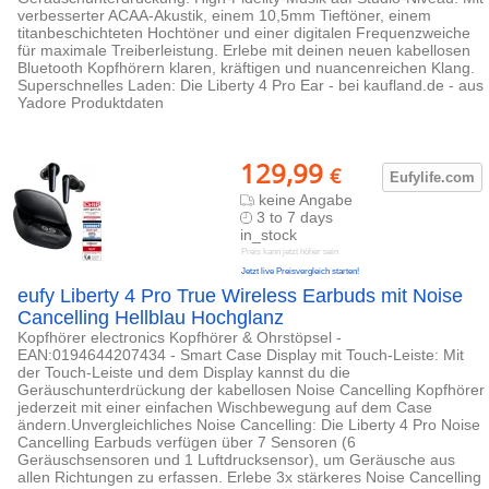
verbesserter ACAA-Akustik, einem 10,5mm Tieftöner, einem
titanbeschichteten Hochtöner und einer digitalen Frequenzweiche
für maximale Treiberleistung. Erlebe mit deinen neuen kabellosen
Bluetooth Kopfhörern klaren, kräftigen und nuancenreichen Klang.
Superschnelles Laden: Die Liberty 4 Pro Ear - bei kaufland.de - aus
Yadore Produktdaten
129,99
€
Eufylife.c
om
keine Angabe
3 to 7 days
in_stock
Preis kann jetzt höher sein
Jetzt live Preisvergleich starten!
eufy Liberty 4 Pro True Wireless Earbuds mit Noise
Cancelling Hellblau Hochglanz
Kopfhörer electronics Kopfhörer & Ohrstöpsel -
EAN:0194644207434 - Smart Case Display mit Touch-Leiste: Mit
der Touch-Leiste und dem Display kannst du die
Geräuschunterdrückung der kabellosen Noise Cancelling Kopfhörer
jederzeit mit einer einfachen Wischbewegung auf dem Case
ändern.Unvergleichliches Noise Cancelling: Die Liberty 4 Pro Noise
Cancelling Earbuds verfügen über 7 Sensoren (6
Geräuschsensoren und 1 Luftdrucksensor), um Geräusche aus
allen Richtungen zu erfassen. Erlebe 3x stärkeres Noise Cancelling