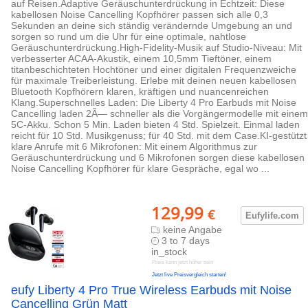
auf Reisen.Adaptive Geräuschunterdrückung in Echtzeit: Diese
kabellosen Noise Cancelling Kopfhörer passen sich alle 0,3
Sekunden an deine sich ständig verändernde Umgebung an und
sorgen so rund um die Uhr für eine optimale, nahtlose
Geräuschunterdrückung.High-Fidelity-Musik auf Studio-Niveau: Mit
verbesserter ACAA-Akustik, einem 10,5mm Tieftöner, einem
titanbeschichteten Hochtöner und einer digitalen Frequenzweiche
für maximale Treiberleistung. Erlebe mit deinen neuen kabellosen
Bluetooth Kopfhörern klaren, kräftigen und nuancenreichen
Klang.Superschnelles Laden: Die Liberty 4 Pro Earbuds mit Noise
Cancelling laden 2Ã— schneller als die Vorgängermodelle mit einem
5C-Akku. Schon 5 Min. Laden bieten 4 Std. Spielzeit. Einmal laden
reicht für 10 Std. Musikgenuss; für 40 Std. mit dem Case.KI-gestützt
klare Anrufe mit 6 Mikrofonen: Mit einem Algorithmus zur
Geräuschunterdrückung und 6 Mikrofonen sorgen diese kabellosen
Noise Cancelling Kopfhörer für klare Gespräche, egal wo ...
129,99
€
Eufylife.c
om
keine Angabe
3 to 7 days
in_stock
Preis kann jetzt höher sein
Jetzt live Preisvergleich starten!
eufy Liberty 4 Pro True Wireless Earbuds mit Noise
Cancelling Grün Matt