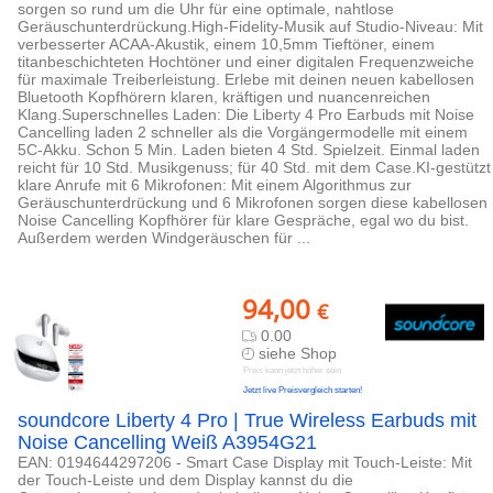
sorgen so rund um die Uhr für eine optimale, nahtlose
Geräuschunterdrückung.High-Fidelity-Musik auf Studio-Niveau: Mit
verbesserter ACAA-Akustik, einem 10,5mm Tieftöner, einem
titanbeschichteten Hochtöner und einer digitalen Frequenzweiche
für maximale Treiberleistung. Erlebe mit deinen neuen kabellosen
Bluetooth Kopfhörern klaren, kräftigen und nuancenreichen
Klang.Superschnelles Laden: Die Liberty 4 Pro Earbuds mit Noise
Cancelling laden 2 schneller als die Vorgängermodelle mit einem
5C-Akku. Schon 5 Min. Laden bieten 4 Std. Spielzeit. Einmal laden
reicht für 10 Std. Musikgenuss; für 40 Std. mit dem Case.KI-gestützt
klare Anrufe mit 6 Mikrofonen: Mit einem Algorithmus zur
Geräuschunterdrückung und 6 Mikrofonen sorgen diese kabellosen
Noise Cancelling Kopfhörer für klare Gespräche, egal wo du bist.
Außerdem werden Windgeräuschen für ...
94,00
€
0.00
siehe Shop
Preis kann jetzt höher sein
Jetzt live Preisvergleich starten!
soundcore Liberty 4 Pro | True Wireless Earbuds mit
Noise Cancelling Weiß A3954G21
EAN: 0194644297206 - Smart Case Display mit Touch-Leiste: Mit
der Touch-Leiste und dem Display kannst du die