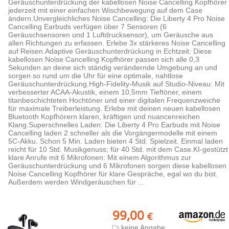
Geräuschunterdrückung der kabellosen Noise Cancelling Kopfhörer
jederzeit mit einer einfachen Wischbewegung auf dem Case
ändern.Unvergleichliches Noise Cancelling: Die Liberty 4 Pro Noise
Cancelling Earbuds verfügen über 7 Sensoren (6
Geräuschsensoren und 1 Luftdrucksensor), um Geräusche aus
allen Richtungen zu erfassen. Erlebe 3x stärkeres Noise Cancelling
auf Reisen.Adaptive Geräuschunterdrückung in Echtzeit: Diese
kabellosen Noise Cancelling Kopfhörer passen sich alle 0,3
Sekunden an deine sich ständig verändernde Umgebung an und
sorgen so rund um die Uhr für eine optimale, nahtlose
Geräuschunterdrückung.High-Fidelity-Musik auf Studio-Niveau: Mit
verbesserter ACAA-Akustik, einem 10,5mm Tieftöner, einem
titanbeschichteten Hochtöner und einer digitalen Frequenzweiche
für maximale Treiberleistung. Erlebe mit deinen neuen kabellosen
Bluetooth Kopfhörern klaren, kräftigen und nuancenreichen
Klang.Superschnelles Laden: Die Liberty 4 Pro Earbuds mit Noise
Cancelling laden 2 schneller als die Vorgängermodelle mit einem
5C-Akku. Schon 5 Min. Laden bieten 4 Std. Spielzeit. Einmal laden
reicht für 10 Std. Musikgenuss; für 40 Std. mit dem Case.KI-gestützt
klare Anrufe mit 6 Mikrofonen: Mit einem Algorithmus zur
Geräuschunterdrückung und 6 Mikrofonen sorgen diese kabellosen
Noise Cancelling Kopfhörer für klare Gespräche, egal wo du bist.
Außerdem werden Windgeräuschen für ...
99,00
€
keine Angabe