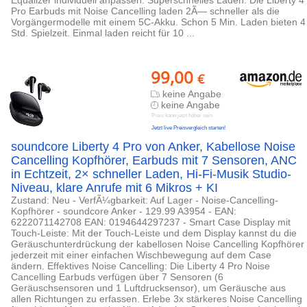
Equalizer individuell anpassen. Superschnelles Laden: Die Liberty 4
Pro Earbuds mit Noise Cancelling laden 2Ã— schneller als die
Vorgängermodelle mit einem 5C-Akku. Schon 5 Min. Laden bieten 4
Std. Spielzeit. Einmal laden reicht für 10 ...
99,00
€
keine Angabe
keine Angabe
Preis kann jetzt höher sein
Jetzt live Preisvergleich starten!
soundcore Liberty 4 Pro von Anker, Kabellose Noise
Cancelling Kopfhörer, Earbuds mit 7 Sensoren, ANC
in Echtzeit, 2× schneller Laden, Hi-Fi-Musik Studio-
Niveau, klare Anrufe mit 6 Mikros + KI
Zustand: Neu - VerfÃ¼gbarkeit: Auf Lager - Noise-Cancelling-
Kopfhörer - soundcore Anker - 129.99 A3954 - EAN:
6222071142708 EAN: 0194644297237 - Smart Case Display mit
Touch-Leiste: Mit der Touch-Leiste und dem Display kannst du die
Geräuschunterdrückung der kabellosen Noise Cancelling Kopfhörer
jederzeit mit einer einfachen Wischbewegung auf dem Case
ändern. Effektives Noise Cancelling: Die Liberty 4 Pro Noise
Cancelling Earbuds verfügen über 7 Sensoren (6
Geräuschsensoren und 1 Luftdrucksensor), um Geräusche aus
allen Richtungen zu erfassen. Erlebe 3x stärkeres Noise Cancelling