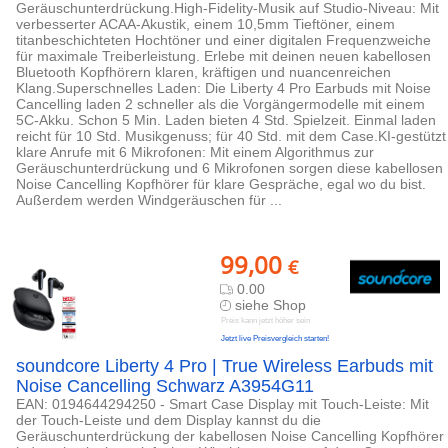
Geräuschunterdrückung.High-Fidelity-Musik auf Studio-Niveau: Mit
verbesserter ACAA-Akustik, einem 10,5mm Tieftöner, einem
titanbeschichteten Hochtöner und einer digitalen Frequenzweiche
für maximale Treiberleistung. Erlebe mit deinen neuen kabellosen
Bluetooth Kopfhörern klaren, kräftigen und nuancenreichen
Klang.Superschnelles Laden: Die Liberty 4 Pro Earbuds mit Noise
Cancelling laden 2 schneller als die Vorgängermodelle mit einem
5C-Akku. Schon 5 Min. Laden bieten 4 Std. Spielzeit. Einmal laden
reicht für 10 Std. Musikgenuss; für 40 Std. mit dem Case.KI-gestützt
klare Anrufe mit 6 Mikrofonen: Mit einem Algorithmus zur
Geräuschunterdrückung und 6 Mikrofonen sorgen diese kabellosen
Noise Cancelling Kopfhörer für klare Gespräche, egal wo du bist.
Außerdem werden Windgeräuschen für ...
99,00
€
0.00
siehe Shop
Preis kann jetzt höher sein
Jetzt live Preisvergleich starten!
soundcore Liberty 4 Pro | True Wireless Earbuds mit
Noise Cancelling Schwarz A3954G11
EAN: 0194644294250 - Smart Case Display mit Touch-Leiste: Mit
der Touch-Leiste und dem Display kannst du die
Geräuschunterdrückung der kabellosen Noise Cancelling Kopfhörer