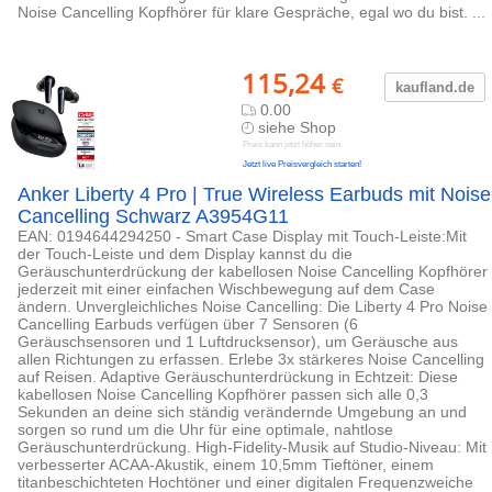
Noise Cancelling Kopfhörer für klare Gespräche, egal wo du bist. ...
115,24
€
kaufland.d
e
0.00
siehe Shop
Preis kann jetzt höher sein
Jetzt live Preisvergleich starten!
Anker Liberty 4 Pro | True Wireless Earbuds mit Noise
Cancelling Schwarz A3954G11
EAN: 0194644294250 - Smart Case Display mit Touch-Leiste:Mit
der Touch-Leiste und dem Display kannst du die
Geräuschunterdrückung der kabellosen Noise Cancelling Kopfhörer
jederzeit mit einer einfachen Wischbewegung auf dem Case
ändern. Unvergleichliches Noise Cancelling: Die Liberty 4 Pro Noise
Cancelling Earbuds verfügen über 7 Sensoren (6
Geräuschsensoren und 1 Luftdrucksensor), um Geräusche aus
allen Richtungen zu erfassen. Erlebe 3x stärkeres Noise Cancelling
auf Reisen. Adaptive Geräuschunterdrückung in Echtzeit: Diese
kabellosen Noise Cancelling Kopfhörer passen sich alle 0,3
Sekunden an deine sich ständig verändernde Umgebung an und
sorgen so rund um die Uhr für eine optimale, nahtlose
Geräuschunterdrückung. High-Fidelity-Musik auf Studio-Niveau: Mit
verbesserter ACAA-Akustik, einem 10,5mm Tieftöner, einem
titanbeschichteten Hochtöner und einer digitalen Frequenzweiche