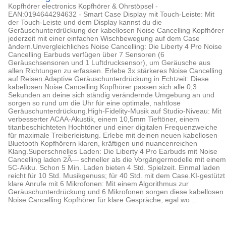
Kopfhörer electronics Kopfhörer & Ohrstöpsel -
EAN:0194644294632 - Smart Case Display mit Touch-Leiste: Mit
der Touch-Leiste und dem Display kannst du die
Geräuschunterdrückung der kabellosen Noise Cancelling Kopfhörer
jederzeit mit einer einfachen Wischbewegung auf dem Case
ändern.Unvergleichliches Noise Cancelling: Die Liberty 4 Pro Noise
Cancelling Earbuds verfügen über 7 Sensoren (6
Geräuschsensoren und 1 Luftdrucksensor), um Geräusche aus
allen Richtungen zu erfassen. Erlebe 3x stärkeres Noise Cancelling
auf Reisen.Adaptive Geräuschunterdrückung in Echtzeit: Diese
kabellosen Noise Cancelling Kopfhörer passen sich alle 0,3
Sekunden an deine sich ständig verändernde Umgebung an und
sorgen so rund um die Uhr für eine optimale, nahtlose
Geräuschunterdrückung.High-Fidelity-Musik auf Studio-Niveau: Mit
verbesserter ACAA-Akustik, einem 10,5mm Tieftöner, einem
titanbeschichteten Hochtöner und einer digitalen Frequenzweiche
für maximale Treiberleistung. Erlebe mit deinen neuen kabellosen
Bluetooth Kopfhörern klaren, kräftigen und nuancenreichen
Klang.Superschnelles Laden: Die Liberty 4 Pro Earbuds mit Noise
Cancelling laden 2Ã— schneller als die Vorgängermodelle mit einem
5C-Akku. Schon 5 Min. Laden bieten 4 Std. Spielzeit. Einmal laden
reicht für 10 Std. Musikgenuss; für 40 Std. mit dem Case.KI-gestützt
klare Anrufe mit 6 Mikrofonen: Mit einem Algorithmus zur
Geräuschunterdrückung und 6 Mikrofonen sorgen diese kabellosen
Noise Cancelling Kopfhörer für klare Gespräche, egal wo ...