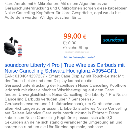
klare Anrufe mit 6 Mikrofonen: Mit einem Algorithmus zur
Geräuschunterdrückung und 6 Mikrofonen sorgen diese kabellosen
Noise Cancelling Kopfhörer für klare Gespräche, egal wo du bist.
Außerdem werden Windgeräuschen für ...
99,00
€
0.00
siehe Shop
Preis kann jetzt höher sein
Jetzt live Preisvergleich starten!
soundcore Liberty 4 Pro | True Wireless Earbuds mit
Noise Cancelling Schwarz Hochglanz A3954GF1
EAN: 0194644297237 - Smart Case Display mit Touch-Leiste: Mit
der Touch-Leiste und dem Display kannst du die
Geräuschunterdrückung der kabellosen Noise Cancelling Kopfhörer
jederzeit mit einer einfachen Wischbewegung auf dem Case
ändern.Unvergleichliches Noise Cancelling: Die Liberty 4 Pro Noise
Cancelling Earbuds verfügen über 7 Sensoren (6
Geräuschsensoren und 1 Luftdrucksensor), um Geräusche aus
allen Richtungen zu erfassen. Erlebe 3x stärkeres Noise Cancelling
auf Reisen.Adaptive Geräuschunterdrückung in Echtzeit: Diese
kabellosen Noise Cancelling Kopfhörer passen sich alle 0,3
Sekunden an deine sich ständig verändernde Umgebung an und
sorgen so rund um die Uhr für eine optimale, nahtlose