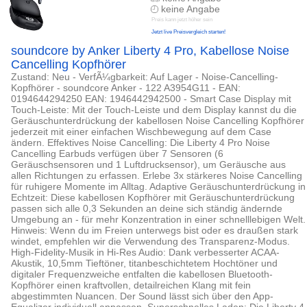
keine Angabe
Preis kann jetzt höher sein
Jetzt live Preisvergleich starten!
soundcore by Anker Liberty 4 Pro, Kabellose Noise
Cancelling Kopfhörer
Zustand: Neu - VerfÃ¼gbarkeit: Auf Lager - Noise-Cancelling-
Kopfhörer - soundcore Anker - 122 A3954G11 - EAN:
0194644294250 EAN: 1946442942500 - Smart Case Display mit
Touch-Leiste: Mit der Touch-Leiste und dem Display kannst du die
Geräuschunterdrückung der kabellosen Noise Cancelling Kopfhörer
jederzeit mit einer einfachen Wischbewegung auf dem Case
ändern. Effektives Noise Cancelling: Die Liberty 4 Pro Noise
Cancelling Earbuds verfügen über 7 Sensoren (6
Geräuschsensoren und 1 Luftdrucksensor), um Geräusche aus
allen Richtungen zu erfassen. Erlebe 3x stärkeres Noise Cancelling
für ruhigere Momente im Alltag. Adaptive Geräuschunterdrückung in
Echtzeit: Diese kabellosen Kopfhörer mit Geräuschunterdrückung
passen sich alle 0,3 Sekunden an deine sich ständig ändernde
Umgebung an - für mehr Konzentration in einer schnelllebigen Welt.
Hinweis: Wenn du im Freien unterwegs bist oder es draußen stark
windet, empfehlen wir die Verwendung des Transparenz-Modus.
High-Fidelity-Musik in Hi-Res Audio: Dank verbesserter ACAA-
Akustik, 10,5mm Tieftöner, titanbeschichtetem Hochtöner und
digitaler Frequenzweiche entfalten die kabellosen Bluetooth-
Kopfhörer einen kraftvollen, detailreichen Klang mit fein
abgestimmten Nuancen. Der Sound lässt sich über den App-