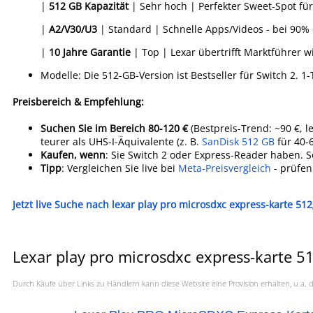
|
512 GB Kapazität
| Sehr hoch | Perfekter Sweet-Spot fü
|
A2/V30/U3
| Standard | Schnelle Apps/Videos - bei 90% 
|
10 Jahre Garantie
| Top | Lexar übertrifft Marktführer w
Modelle: Die 512-GB-Version ist Bestseller für Switch 2. 1-
Preisbereich & Empfehlung:
Suchen Sie im Bereich 80-120 €
(Bestpreis-Trend: ~90 €, l
teurer als UHS-I-Äquivalente (z. B.
SanDisk 512 GB
für 40-6
Kaufen, wenn
: Sie Switch 2 oder Express-Reader haben. S
Tipp
: Vergleichen Sie live bei
Meta-Preisvergleich
- prüfen
Jetzt live Suche nach lexar play pro microsdxc express-karte 512
Lexar play pro microsdxc express-karte 5
Durch Käufe über Links zu Händlern kann diese Website eine Provision erhalten, u.