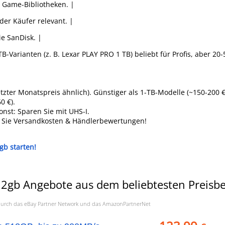
r Game-Bibliotheken. |
der Käufer relevant. |
ie SanDisk. |
TB-Varianten (z. B. Lexar PLAY PRO 1 TB) beliebt für Profis, aber 20
etzter Monatspreis ähnlich). Günstiger als 1-TB-Modelle (~150-200 €
0 €).
onst: Sparen Sie mit UHS-I.
 Sie Versandkosten & Händlerbewertungen!
gb starten!
12gb Angebote aus dem beliebtesten Preisb
a. durch das eBay Partner Network und das AmazonPartnerNet