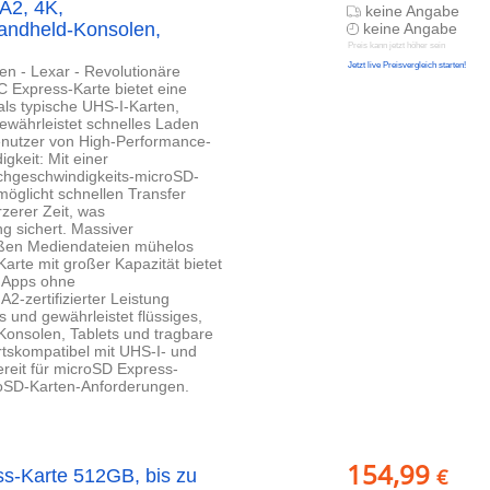
 A2, 4K,
keine Angabe
Handheld-Konsolen,
keine Angabe
Preis kann jetzt höher sein
Jetzt live Preisvergleich starten!
ten - Lexar - Revolutionäre
Express-Karte bietet eine
ls typische UHS-I-Karten,
ewährleistet schnelles Laden
Benutzer von High-Performance-
keit: Mit einer
ochgeschwindigkeits-microSD-
öglicht schnellen Transfer
rzerer Zeit, was
 sichert. Massiver
roßen Mediendateien mühelos
arte mit großer Kapazität bietet
e Apps ohne
2-zertifizierter Leistung
 und gewährleistet flüssiges,
-Konsolen, Tablets und tragbare
rtskompatibel mit UHS-I- und
reit für microSD Express-
croSD-Karten-Anforderungen.
154,99
€
s-Karte 512GB, bis zu