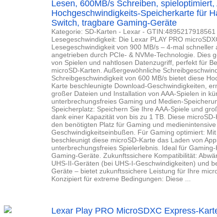
Lesen, 600MB/s Schreiben, spieloptimiert,
Hochgeschwindigkeits-Speicherkarte für 
Switch, tragbare Gaming-Geräte
Kategorie: SD-Karten - Lexar - GTIN:4895217918561 
Lesegeschwindigkeit: Die Lexar PLAY PRO microSDXC 
Lesegeschwindigkeit von 900 MB/s – 4-mal schneller a
angetrieben durch PCIe- & NVMe-Technologie. Dies g
von Spielen und nahtlosen Datenzugriff, perfekt für 
microSD-Karten. Außergewöhnliche Schreibgeschwindig
Schreibgeschwindigkeit von 600 MB/s bietet diese H
Karte beschleunigte Download-Geschwindigkeiten, erm
großer Dateien und Installation von AAA-Spielen in kü
unterbrechungsfreies Gaming und Medien-Speicherung
Speicherplatz: Speichern Sie Ihre AAA-Spiele und g
dank einer Kapazität von bis zu 1 TB. Diese microSD-K
den benötigten Platz für Gaming und medienintensiv
Geschwindigkeitseinbußen. Für Gaming optimiert: Mit A
beschleunigt diese microSD-Karte das Laden von Apps
unterbrechungsfreies Spielerlebnis. Ideal für Gaming
Gaming-Geräte. Zukunftssichere Kompatibilität: Abwä
UHS-II-Geräten (bei UHS-I-Geschwindigkeiten) und be
Geräte – bietet zukunftssichere Leistung für Ihre mi
Konzipiert für extreme Bedingungen: Diese ...
Lexar Play PRO MicroSDXC Express-Kart