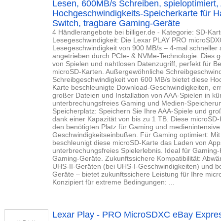
Lesen, 600MB/s Schreiben, spieloptimiert,
Hochgeschwindigkeits-Speicherkarte für 
Switch, tragbare Gaming-Geräte
4 Händlerangebote bei billiger.de - Kategorie: SD-Kar
Lesegeschwindigkeit: Die Lexar PLAY PRO microSDXC 
Lesegeschwindigkeit von 900 MB/s – 4-mal schneller a
angetrieben durch PCIe- & NVMe-Technologie. Dies g
von Spielen und nahtlosen Datenzugriff, perfekt für 
microSD-Karten. Außergewöhnliche Schreibgeschwindig
Schreibgeschwindigkeit von 600 MB/s bietet diese H
Karte beschleunigte Download-Geschwindigkeiten, erm
großer Dateien und Installation von AAA-Spielen in kü
unterbrechungsfreies Gaming und Medien-Speicherung
Speicherplatz: Speichern Sie Ihre AAA-Spiele und g
dank einer Kapazität von bis zu 1 TB. Diese microSD-K
den benötigten Platz für Gaming und medienintensiv
Geschwindigkeitseinbußen. Für Gaming optimiert: Mit A
beschleunigt diese microSD-Karte das Laden von Apps
unterbrechungsfreies Spielerlebnis. Ideal für Gaming
Gaming-Geräte. Zukunftssichere Kompatibilität: Abwä
UHS-II-Geräten (bei UHS-I-Geschwindigkeiten) und be
Geräte – bietet zukunftssichere Leistung für Ihre mi
Konzipiert für extreme Bedingungen: ...
Lexar Play - PRO MicroSDXC eBay Expres