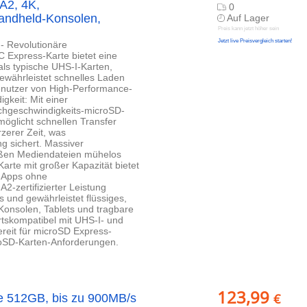
 A2, 4K,
0
Handheld-Konsolen,
Auf Lager
Preis kann jetzt höher sein
Jetzt live Preisvergleich starten!
- Revolutionäre
Express-Karte bietet eine
ls typische UHS-I-Karten,
ewährleistet schnelles Laden
Benutzer von High-Performance-
keit: Mit einer
ochgeschwindigkeits-microSD-
öglicht schnellen Transfer
rzerer Zeit, was
 sichert. Massiver
roßen Mediendateien mühelos
arte mit großer Kapazität bietet
e Apps ohne
2-zertifizierter Leistung
 und gewährleistet flüssiges,
-Konsolen, Tablets und tragbare
rtskompatibel mit UHS-I- und
reit für microSD Express-
croSD-Karten-Anforderungen.
123,99
€
e 512GB, bis zu 900MB/s