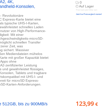
 A2, 4K,
0
Handheld-Konsolen,
Auf Lager
Preis kann jetzt höher sein
Jetzt live Preisvergleich starten!
- Revolutionäre
Express-Karte bietet eine
ls typische UHS-I-Karten,
ewährleistet schnelles Laden
Benutzer von High-Performance-
keit: Mit einer
ochgeschwindigkeits-microSD-
öglicht schnellen Transfer
rzerer Zeit, was
 sichert. Massiver
roßen Mediendateien mühelos
arte mit großer Kapazität bietet
e Apps ohne
2-zertifizierter Leistung
 und gewährleistet flüssiges,
-Konsolen, Tablets und tragbare
rtskompatibel mit UHS-I- und
reit für microSD Express-
croSD-Karten-Anforderungen.
123,99
€
e 512GB, bis zu 900MB/s