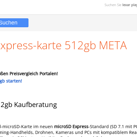
Suchen Sie
lexar pl
 express-karte 512gb META
ßen Preisvergleich Portalen!
gb starten!
512gb Kaufberatung
nd-microSD-Karte im neuen
microSD Express
-Standard (SD 7.1 mit P
ming-Handhelds, Drohnen, Kameras und PCs mit kompatiblem Read