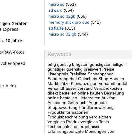
micro sd
(851)
sd card
(654)
micro sd 32gb
(656)
memory stick pro duo
(341)
higen Geräten
sd karte
(813)
ne Express-
micro sd 32 gb
(544)
en.
10 Jahre
os/RAW-Fotos.
Keywords
voller Speed.
billig günstig billigsten günstigsten billiger
günstiger guenstig preiswert Preise
Listenpreis Preisliste Schnäppchen
Sonderangebot Gutschein Shop Händler
Marktplätze Kleinanzeigen Versandhandel
ler beim
Versandhäuser versand Versandkosten
direkt bestellen online kaufen Bestellung
online bestellen Lieferzeiten Auktion
Auktionen Gebraucht Angebote
Shopbewertung Händlerbewertung
Produktinformationen
Produktbeschreibung vergleichen
Vergleich Produktvergleich Tests
Testberichte Testergebnisse
Erfahrungsberichte Meinungen von