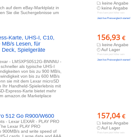
keine Angabe
lich auf dem eBay-Marktplatz in
keine Angabe
eren Sie die Suchergebnisse um
Preis kann jetzt höher sein
Jetzt live Preisvergleich starten!
156,93
€
s-Karte, UHS-I, C10,
0 MB/s Lesen, für
keine Angabe
 Deck, Spielgeräte
Auf Lager
Preis kann jetzt höher sein
Jetzt live Preisvergleich starten!
- Lexar - LMSXPS0512G-BNNNU -
schneller als typische UHS-I
ndigkeiten von bis zu 900 MB/s,
windigkeit von bis zu 600 MB/s
enn sie mit dem Lexar microSD
 Ihr Handheld-Spielerlebnis mit
SD-Express-Karte bietet mehr
S im amazon.de Marketplace
157,04
€
Pro 512 Go R900/W600
nts - Lexar LEXAR - PLAY PRO
keine Angabe
he Lexar PLAY PRO
Auf Lager
o 900MB/s and write speed of
Preis kann jetzt höher sein
UHS-I cards. Large data and AAA