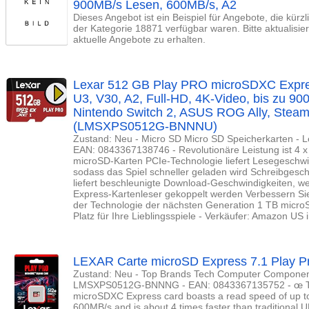
900MB/s Lesen, 600MB/s, A2
Dieses Angebot ist ein Beispiel für Angebote, die kürz
der Kategorie 18871 verfügbar waren. Bitte aktualisi
aktuelle Angebote zu erhalten.
Lexar 512 GB Play PRO microSDXC Expres
U3, V30, A2, Full-HD, 4K-Video, bis zu 90
Nintendo Switch 2, ASUS ROG Ally, Steam
(LMSXPS0512G-BNNNU)
Zustand: Neu - Micro SD Micro SD Speicherkarten 
EAN: 0843367138746 - Revolutionäre Leistung ist 4 x 
microSD-Karten PCIe-Technologie liefert Lesegeschwi
sodass das Spiel schneller geladen wird Schreibgesch
liefert beschleunigte Download-Geschwindigkeiten, w
Express-Kartenleser gekoppelt werden Verbessern Sie
der Technologie der nächsten Generation 1 TB micro
Platz für Ihre Lieblingsspiele - Verkäufer: Amazon U
LEXAR Carte microSD Express 7.1 Play 
Zustand: Neu - Top Brands Tech Computer Compone
LMSXPS0512G-BNNNG - EAN: 0843367135752 - œ T
microSDXC Express card boasts a read speed of up t
600MB/s and is about 4 times faster than traditional 