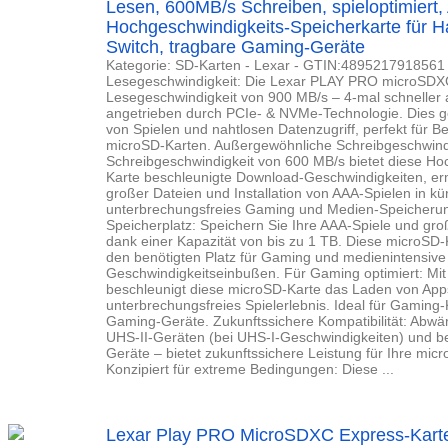
Lesen, 600MB/s Schreiben, spieloptimiert,
Hochgeschwindigkeits-Speicherkarte für 
Switch, tragbare Gaming-Geräte
Kategorie: SD-Karten - Lexar - GTIN:4895217918561 
Lesegeschwindigkeit: Die Lexar PLAY PRO microSDXC 
Lesegeschwindigkeit von 900 MB/s – 4-mal schneller a
angetrieben durch PCIe- & NVMe-Technologie. Dies g
von Spielen und nahtlosen Datenzugriff, perfekt für 
microSD-Karten. Außergewöhnliche Schreibgeschwindig
Schreibgeschwindigkeit von 600 MB/s bietet diese H
Karte beschleunigte Download-Geschwindigkeiten, erm
großer Dateien und Installation von AAA-Spielen in kü
unterbrechungsfreies Gaming und Medien-Speicherung
Speicherplatz: Speichern Sie Ihre AAA-Spiele und g
dank einer Kapazität von bis zu 1 TB. Diese microSD-K
den benötigten Platz für Gaming und medienintensiv
Geschwindigkeitseinbußen. Für Gaming optimiert: Mit A
beschleunigt diese microSD-Karte das Laden von Apps
unterbrechungsfreies Spielerlebnis. Ideal für Gaming
Gaming-Geräte. Zukunftssichere Kompatibilität: Abwä
UHS-II-Geräten (bei UHS-I-Geschwindigkeiten) und be
Geräte – bietet zukunftssichere Leistung für Ihre mi
Konzipiert für extreme Bedingungen: Diese ...
Lexar Play PRO MicroSDXC Express-Kart