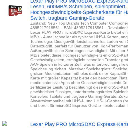
Lexar Play PRO MicroSDXC Express-Kart
Lesen, 600MB/s Schreiben, spieloptimiert,
Hochgeschwindigkeits-Speicherkarte für 
Switch, tragbare Gaming-Geräte
Zustand: Neu - Top Brands Tech Computer Component
4895217918561 - EAN: 4895217918561 - Revolutionär
Lexar PLAY PRO microSDXC Express-Karte bietet ein
MB/s - 4-mal schneller als typische UHS-I-Karten, a
Technologie. Dies gewährleistet schnelles Laden von 
Datenzugriff, perfekt für Benutzer von High-Perform
Außergewöhnliche Schreibgeschwindigkeit: Mit einer 
MB/s bietet diese Hochgeschwindigkeits-microSD-Kar
Geschwindigkeiten, ermöglicht schnellen Transfer groß
AAA-Spielen in kürzerer Zeit, was unterbrechungsfre
Speicherung sichert. Massiver Speicherplatz: Speiche
großen Mediendateien mühelos dank einer Kapazität 
Karte mit großer Kapazität bietet den benötigten Plat
medienintensive Apps ohne Geschwindigkeitseinbußen.
zertifizierter Leistung beschleunigt diese microSD-K
gewährleistet flüssiges, unterbrechungsfreies Spielerl
Konsolen, Tablets und tragbare Gaming-Geräte. Zukunf
Abwärtskompatibel mit UHS-I- und UHS-II-Geräten (b
und bereit für microSD Express-Geräte - bietet zukunfts
Lexar Play PRO MicroSDXC Express-Kart