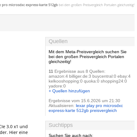
ay pro microsdxc express-karte 512gb
bei den großen
Preisvergleich
Portalen gleichzeitig!
Quellen
Mit dem Meta-Preisvergleich suchen Sie
bei den großen Preisvergleich Portalen
gleichzeitig!
11
Ergebnisse aus 8 Quellen:
amazon:4 billiger.de:3 buycentral:0 ebay:4
kelkooshopping:0 quoka:0 shopping24:0
yadore:0
+ Quellen hinzufügen
Ergebnisse vom 15.6.2026 um 21:30
Aktualisieren:
lexar play pro microsdxc
express-karte 512gb preisvergleich
Suchtipps
CIe 3.0 x1 und
er. Hier eine
Suchen Sie auch nach: