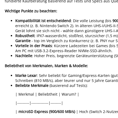
fundierte Kaufberatung basierend auf Tests und Specs aus Qu
Wichtige Punkte zu beachten:
Kompatibilität ist entscheidend
: Die volle Leistung (bis
90
erreicht (z. B. Nintendo Switch 2). In älteren UHS-I/UHS-II
Gerät lohnt sie sich nicht - wähle dann günstigere UHS-I-
Robustheit
: IPX7-wasserdicht, stoßfest, sturzsicher (1,5 m
Garantie
- top im Vergleich zu Konkurrenz (z. B. PNY nur 5 
Vorteile in der Praxis
: Kürzere Ladezeiten bei Games (bis 
Am PC mit USB-3.2-Express-Reader NVMe-SSD-ähnlich.
Nachteile
: Hoher Preis, begrenzte Geräteunterstützung (S
Beliebtheit von Merkmalen, Marken & Modelle:
Marke Lexar
: Sehr beliebt für Gaming/Express-Karten (gut 
Schreiben (810 MB/s), aber teurer und nur 5 Jahre Garanti
Beliebte Merkmale
(basierend auf Tests):
| Merkmal | Beliebtheit | Warum? |
|---------|-------------|--------|
|
microSD Express (900/600 MB/s)
| Hoch (Switch 2-Nutzer