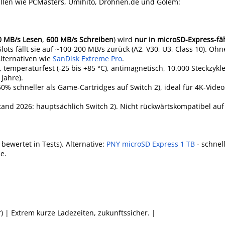
ellen wie PCMasters, Umihito, Drohnen.de und Golem:
0 MB/s Lesen
,
600 MB/s Schreiben
) wird
nur in microSD-Express-fä
-Slots fällt sie auf ~100-200 MB/s zurück (A2, V30, U3, Class 10). Oh
Alternativen wie
SanDisk Extreme Pro
.
), temperaturfest (-25 bis +85 °C), antimagnetisch, 10.000 Steckzykl
Jahre).
50% schneller als Game-Cartridges auf Switch 2), ideal für 4K-Vide
tand 2026: hauptsächlich Switch 2). Nicht rückwärtskompatibel auf 
bewertet in Tests). Alternative:
PNY microSD Express 1 TB
- schnel
e.
) | Extrem kurze Ladezeiten, zukunftssicher. |