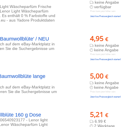
keine Angabe
Light Wäscheparfüm Frische
verfügbar
 Lenor Light Wäscheparfüm
Preis kann jetzt höher sein
. Es enthält 0 % Farbstoffe und
Jetzt live Preisvergleich starten!
15.eu - aus Yadore Produktdaten
4,95
€
 Baumwollblüte' / NEU
lich auf dem eBay-Marktplatz in
keine Angabe
eren Sie die Suchergebnisse um
keine Angabe
Preis kann jetzt höher sein
Jetzt live Preisvergleich starten!
5,00
€
Baumwollblüte lange
keine Angabe
lich auf dem eBay-Marktplatz in
keine Angabe
ieren Sie die Suchergebnisse um
Preis kann jetzt höher sein
Jetzt live Preisvergleich starten!
5,21
€
lblüte 160 g Dose
006540923177 - Lenor light
6.99 €
 Lenor Wäscheparfüm Light
2 Werktage