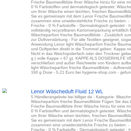
Frische Baumwollblüte Ihrer Wäsche hinzu für eine mil
0 % Farbstoffen und dermatologisch getestet. Wäsche
um Ihrer Wäsche einen leichten, frischen Baumwollbl
Sie es gemeinsam mit dem Lenor Frische Baumwollblü
zusammen eine unwiderstehliche Frische zu bieten. -
Frische - 0 % Farbstoffe - Dermatologisch getestet - I
vollständig recycelbaren Kartonverpackung erhältlich 
Wäscheparfüm frische Baumwollblüte - Zusätzlich zu
zur Duftverstärkung - Für alle Textilien geeignet, sog
Anwendung Lenor light Wäscheparfüm frische Baumwol
und Duftperlen direkt in die Trommel geben. Kappe ni
Nicht in das Weichspülerfach oder den Trockner geb
g ( volle Kappe = 67 g). KAPPE ALS DOSIERHILFE
verschließen und außer Reichweite von Kindern aufb
light Wäscheparfüm frische Baumwollblüte - duftverst
160 g Dose - 5,21 Euro bei hygiene-shop.com - gefund
Lenor Wäscheduft Fluid 12 WL
5 Händlerangebote bei billiger.de - Kategorie: Waschmit
Wäscheparfüm frische Baumwollblüte Fügen Sie das
Frische Baumwollblüte Ihrer Wäsche hinzu für eine mil
0 % Farbstoffen und dermatologisch getestet. Wäsche
um Ihrer Wäsche einen leichten, frischen Baumwollbl
Sie es gemeinsam mit dem Lenor Frische Baumwollblü
zusammen eine unwiderstehliche Frische zu bieten. -
Frische - 0 % Farbstoffe - Dermatologisch getestet - I