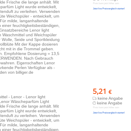
de Frische die lange anhält. Mit
Preis kann jetzt höher sein
parfüm Light wurde entwickelt,
Jetzt live Preisvergleich starten!
ütenduft zu verleihen. Verwenden
te Weichspüler - entwickelt, um
 Für milde, langanhaltende
n einer feuchtigkeitsbeständigen,
Einsatzbereiche Lenor light
m Waschmittel und Weichspüler
ar Wolle, Seide und Sportkleidung
lblüte Mit der Kappe dosieren
cht mit in die Trommel geben.
en. Empfohlene Dosierung = 13,5
 VERWENDEN. Nach Gebrauch
ewahren. Eigenschaften Lenor
ärkende Perlen Verfügbar als -
en von billiger.de
5,21
€
tel - Lenor - Lenor light
keine Angabe
 Lenor Wäscheparfüm Light
keine Angabe
de Frische die lange anhält. Mit
Preis kann jetzt höher sein
parfüm Light wurde entwickelt,
Jetzt live Preisvergleich starten!
ütenduft zu verleihen. Verwenden
te Weichspüler - entwickelt, um
 Für milde, langanhaltende
n einer feuchtigkeitsbeständigen,