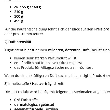
ca.
155 g / 160 g
210 g
300 g
495 g
Für die Kaufentscheidung lohnt sich der Blick auf den
Preis pro
aber pro Gramm teurer.
2) Duftintensität
'Light' steht hier für einen
milderen, dezenten Duft
. Das ist sin
keinen sehr starken Parfümduft willst
empfindlich auf intensive Düfte reagierst
das Produkt für Alltagswäsche nutzen möchtest
Wenn du einen kräftigeren Duft suchst, ist ein 'Light'-Produkt e
3) Inhaltsstoffe / Hautverträglichkeit
Dieses Produkt wird häufig mit folgenden Merkmalen angebote
0 % Farbstoffe
dermatologisch getestet
geeignet für viele Textilien