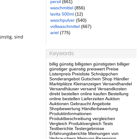
persil
(661)
waschmittel
(856)
lavita 500ml
(12)
waschpulver
(540)
vollwaschmittel
(667)
ariel
(775)
nstig, sind
Keywords
billig günstig billigsten günstigsten billiger
günstiger guenstig preiswert Preise
Listenpreis Preisliste Schnäppchen
Sonderangebot Gutschein Shop Händler
Marktplätze Kleinanzeigen Versandhandel
Versandhäuser versand Versandkosten
direkt bestellen online kaufen Bestellung
online bestellen Lieferzeiten Auktion
Auktionen Gebraucht Angebote
Shopbewertung Händlerbewertung
Produktinformationen
Produktbeschreibung vergleichen
Vergleich Produktvergleich Tests
Testberichte Testergebnisse
Erfahrungsberichte Meinungen von
Verbrauchern Meinung Rezension