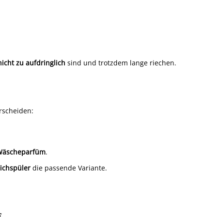
nicht zu aufdringlich
sind und trotzdem lange riechen.
rscheiden:
Wäscheparfüm
.
ichspüler
die passende Variante.
€