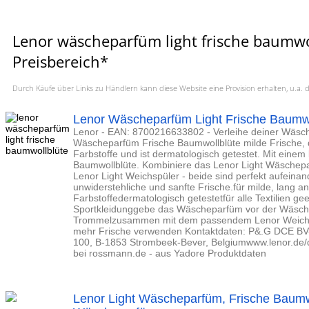
Lenor wäscheparfüm light frische baumwo
Preisbereich*
Durch Käufe über Links zu Händlern kann diese Website eine Provision erhalten, u.
Lenor Wäscheparfüm Light Frische Baumwo
Lenor - EAN: 8700216633802 - Verleihe deiner Wäsch
Wäscheparfüm Frische Baumwollblüte milde Frische, d
Farbstoffe und ist dermatologisch getestet. Mit einem l
Baumwollblüte. Kombiniere das Lenor Light Wäsche
Lenor Light Weichspüler - beide sind perfekt aufeina
unwiderstehliche und sanfte Frische.für milde, lang 
Farbstoffedermatologisch getestetfür alle Textilien ge
Sportkleidunggebe das Wäscheparfüm vor der Wäsche 
Trommelzusammen mit dem passendem Lenor Weichsp
mehr Frische verwenden Kontaktdaten: P&.G DCE BV-
100, B-1853 Strombeek-Bever, Belgiumwww.lenor.de
bei rossmann.de - aus Yadore Produktdaten
Lenor Light Wäscheparfüm, Frische Baumw