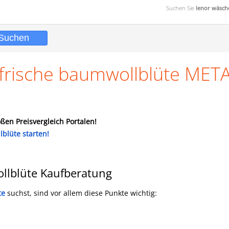
Suchen Sie
lenor wäsch
 frische baumwollblüte MET
ßen Preisvergleich Portalen!
lblüte starten!
llblüte Kaufberatung
te
suchst, sind vor allem diese Punkte wichtig: