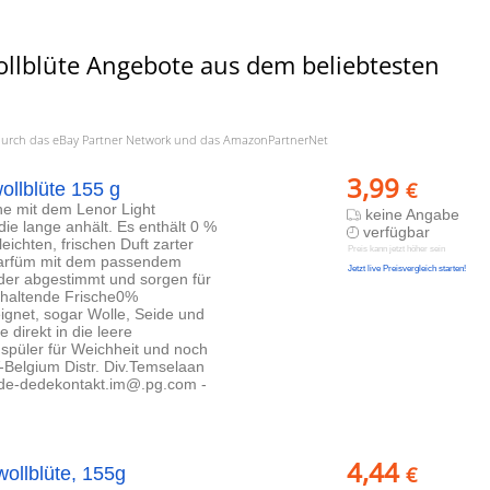
llblüte Angebote aus dem beliebtesten
a. durch das eBay Partner Network und das AmazonPartnerNet
3,99
€
llblüte 155 g
e mit dem Lenor Light
keine Angabe
ie lange anhält. Es enthält 0 %
verfügbar
eichten, frischen Duft zarter
Preis kann jetzt höher sein
parfüm mit dem passendem
Jetzt live Preisvergleich starten!
nder abgestimmt und sorgen für
anhaltende Frische0%
eignet, sogar Wolle, Seide und
direkt in die leere
üler für Weichheit und noch
Belgium Distr. Div.Temselaan
/de-dedekontakt.im@.pg.com -
4,44
€
ollblüte, 155g