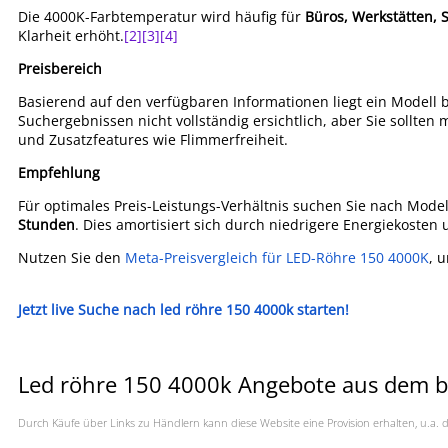
Die 4000K-Farbtemperatur wird häufig für
Büros, Werkstätten, 
Klarheit erhöht.
[2]
[3]
[4]
Preisbereich
Basierend auf den verfügbaren Informationen liegt ein Modell 
Suchergebnissen nicht vollständig ersichtlich, aber Sie sollten
und Zusatzfeatures wie Flimmerfreiheit.
Empfehlung
Für optimales Preis-Leistungs-Verhältnis suchen Sie nach Mode
Stunden
. Dies amortisiert sich durch niedrigere Energiekosten
Nutzen Sie den
Meta-Preisvergleich für LED-Röhre 150 4000K
, 
Jetzt live Suche nach led röhre 150 4000k starten!
Led röhre 150 4000k Angebote aus dem be
Durch Käufe über Links zu Händlern kann diese Website eine Provision erhalten, u.