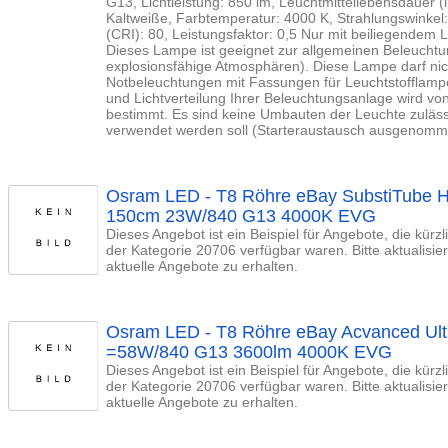
G13, Lichtleistung: 850 lm, Leuchtmittellebensdauer (i
Kaltweiße, Farbtemperatur: 4000 K, Strahlungswinkel
(CRI): 80, Leistungsfaktor: 0,5 Nur mit beiliegendem L
Dieses Lampe ist geeignet zur allgemeinen Beleuch
explosionsfähige Atmosphären). Diese Lampe darf ni
Notbeleuchtungen mit Fassungen für Leuchtstofflamp
und Lichtverteilung Ihrer Beleuchtungsanlage wird vo
bestimmt. Es sind keine Umbauten der Leuchte zuläss
verwendet werden soll (Starteraustausch ausgenom
Osram LED - T8 Röhre eBay SubstiTube HF
150cm 23W/840 G13 4000K EVG
Dieses Angebot ist ein Beispiel für Angebote, die kürz
der Kategorie 20706 verfügbar waren. Bitte aktualisi
aktuelle Angebote zu erhalten.
Osram LED - T8 Röhre eBay Acvanced Ul
=58W/840 G13 3600lm 4000K EVG
Dieses Angebot ist ein Beispiel für Angebote, die kürz
der Kategorie 20706 verfügbar waren. Bitte aktualisi
aktuelle Angebote zu erhalten.