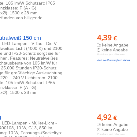
te: 105 lm/W Schutzart: IP65
nzklasse: F (A - G)
HxØ): 1500 x 28 mm
funden von billiger.de
4,39
€
tralweiß 150 cm
e: LED-Lampen - V-Tac - Die V-
keine Angabe
lweißes Licht (4000 K) und 2100
keine Angabe
e und IP20-Schutz sorgt sie für
Preis kann jetzt höher sein
chen. Features: Neutralweißes
Jetzt live Preisvergleich starten!
chtausbeute von 105 lm/W für
n 25.000 Stunden IP20-Schutz
e für großflächige Ausleuchtung
220... 240 V Lichtstrom: 2100
te: 105 lm/W Schutzart: IP65
nzklasse: F (A - G)
HxØ): 1500 x 28 mm
4,92
€
)
e: LED-Lampen - Müller-Licht -
keine Angabe
 400108, 10 W, G13, 850 lm,
keine Angabe
ung: 10 W, Fassungs-/Sockeltyp:
Preis kann jetzt höher sein