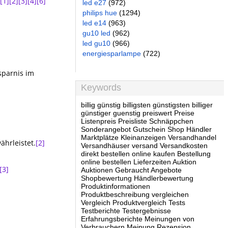
[1]
[2]
[3]
[4]
[6]
led e27
(972)
philips hue
(1294)
led e14
(963)
gu10 led
(962)
led gu10
(966)
energiesparlampe
(722)
sparnis im
Keywords
billig günstig billigsten günstigsten billiger
günstiger guenstig preiswert Preise
Listenpreis Preisliste Schnäppchen
Sonderangebot Gutschein Shop Händler
Marktplätze Kleinanzeigen Versandhandel
ährleistet.
[2]
Versandhäuser versand Versandkosten
direkt bestellen online kaufen Bestellung
online bestellen Lieferzeiten Auktion
[3]
Auktionen Gebraucht Angebote
Shopbewertung Händlerbewertung
Produktinformationen
Produktbeschreibung vergleichen
Vergleich Produktvergleich Tests
Testberichte Testergebnisse
Erfahrungsberichte Meinungen von
Verbrauchern Meinung Rezension