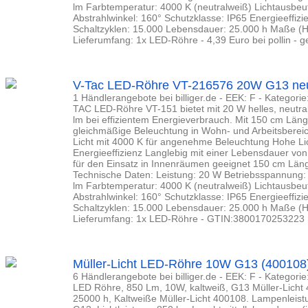
lm Farbtemperatur: 4000 K (neutralweiß) Lichtausbeu
Abstrahlwinkel: 160° Schutzklasse: IP65 Energieeffizie
Schaltzyklen: 15.000 Lebensdauer: 25.000 h Maße (
Lieferumfang: 1x LED-Röhre - 4,39 Euro bei pollin - ge
V-Tac LED-Röhre VT-216576 20W G13 neu
1 Händlerangebote bei billiger.de - EEK: F - Kategori
TAC LED-Röhre VT-151 bietet mit 20 W helles, neutra
lm bei effizientem Energieverbrauch. Mit 150 cm Läng
gleichmäßige Beleuchtung in Wohn- und Arbeitsberei
Licht mit 4000 K für angenehme Beleuchtung Hohe Li
Energieeffizienz Langlebig mit einer Lebensdauer vo
für den Einsatz in Innenräumen geeignet 150 cm Läng
Technische Daten: Leistung: 20 W Betriebsspannung: 
lm Farbtemperatur: 4000 K (neutralweiß) Lichtausbeu
Abstrahlwinkel: 160° Schutzklasse: IP65 Energieeffizie
Schaltzyklen: 15.000 Lebensdauer: 25.000 h Maße (
Lieferumfang: 1x LED-Röhre - GTIN:3800170253223
Müller-Licht LED-Röhre 10W G13 (400108
6 Händlerangebote bei billiger.de - EEK: F - Kategori
LED Röhre, 850 Lm, 10W, kaltweiß, G13 Müller-Licht
25000 h, Kaltweiße Müller-Licht 400108. Lampenleist