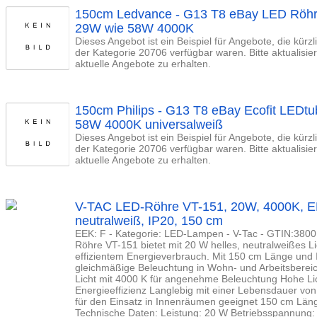
150cm Ledvance - G13 T8 eBay LED Rö
29W wie 58W 4000K
Dieses Angebot ist ein Beispiel für Angebote, die kürz
der Kategorie 20706 verfügbar waren. Bitte aktualisi
aktuelle Angebote zu erhalten.
150cm Philips - G13 T8 eBay Ecofit LEDt
58W 4000K universalweiß
Dieses Angebot ist ein Beispiel für Angebote, die kürz
der Kategorie 20706 verfügbar waren. Bitte aktualisi
aktuelle Angebote zu erhalten.
V-TAC LED-Röhre VT-151, 20W, 4000K, EE
neutralweiß, IP20, 150 cm
EEK: F - Kategorie: LED-Lampen - V-Tac - GTIN:380
Röhre VT-151 bietet mit 20 W helles, neutralweißes L
effizientem Energieverbrauch. Mit 150 cm Länge und I
gleichmäßige Beleuchtung in Wohn- und Arbeitsberei
Licht mit 4000 K für angenehme Beleuchtung Hohe Li
Energieeffizienz Langlebig mit einer Lebensdauer vo
für den Einsatz in Innenräumen geeignet 150 cm Läng
Technische Daten: Leistung: 20 W Betriebsspannung: 