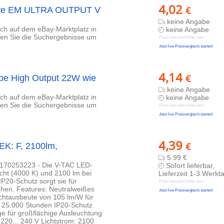
4,02
€
hre EM ULTRA OUTPUT V
keine Angabe
lich auf dem eBay-Marktplatz in
keine Angabe
eren Sie die Suchergebnisse um
Preis kann jetzt höher sein
Jetzt live Preisvergleich starten!
4,14
€
ube High Output 22W wie
keine Angabe
lich auf dem eBay-Marktplatz in
keine Angabe
eren Sie die Suchergebnisse um
Preis kann jetzt höher sein
Jetzt live Preisvergleich starten!
4,39
€
K: F, 2100lm,
5.99 €
0170253223 - Die V-TAC LED-
Sofort lieferbar,
icht (4000 K) und 2100 lm bei
Lieferzeit 1-3 Werkt
P20-Schutz sorgt sie für
Preis kann jetzt höher sein
chen. Features: Neutralweißes
Jetzt live Preisvergleich starten!
chtausbeute von 105 lm/W für
n 25.000 Stunden IP20-Schutz
e für großflächige Ausleuchtung
220... 240 V Lichtstrom: 2100