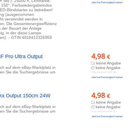
n Std.): 25000 h, Lichtfarbe:
Jetzt live Preisvergleich starten!
: 150°, Farbwiedergabeindex
ED-Blindstarter zu betreiben!
tung (ausgenommen
cht verwendet werden in
en. Die Gesamtenergieeffizienz
n der Bauart der Anlage
ig, in der diese Lampe
men). - GTIN:4018412326959
4,98
€
 Pro Ultra Output
keine Angabe
lich auf dem eBay-Marktplatz in
keine Angabe
eren Sie die Suchergebnisse um
Preis kann jetzt höher sein
Jetzt live Preisvergleich starten!
4,98
€
tra Output 150cm 24W
keine Angabe
lich auf dem eBay-Marktplatz in
keine Angabe
eren Sie die Suchergebnisse um
Preis kann jetzt höher sein
Jetzt live Preisvergleich starten!