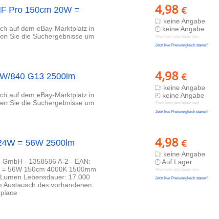
4,98
€
HF Pro 150cm 20W =
keine Angabe
lich auf dem eBay-Marktplatz in
keine Angabe
eren Sie die Suchergebnisse um
Preis kann jetzt höher sein
Jetzt live Preisvergleich starten!
4,98
€
24W/840 G13 2500lm
keine Angabe
lich auf dem eBay-Marktplatz in
keine Angabe
eren Sie die Suchergebnisse um
Preis kann jetzt höher sein
Jetzt live Preisvergleich starten!
4,98
€
 24W = 56W 2500lm
keine Angabe
 GmbH - 1358586 A-2 - EAN:
Auf Lager
W = 56W 150cm 4000K 1500mm
Preis kann jetzt höher sein
0 Lumen Lebensdauer: 17.000
Jetzt live Preisvergleich starten!
um Austausch des vorhandenen
tplace