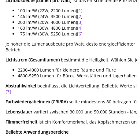
Lichtausbeute (Lumen pro Watt)
ist das entscheidende Effizien
100 lm/W (22W, 2200 Lumen)
[1]
146 lm/W (24W, 3500 Lumen)
[2]
200 lm/W (20W, 4000 Lumen)
[3]
160 lm/W (30W, 4800 Lumen)
[4]
175 lm/W (30W, 5250 Lumen)
[6]
Je höher die Lumenausbeute pro Watt, desto energieeffizienter 
Betrieb.
Lichtstrom (Gesamtlumen)
bestimmt die Helligkeit. Wählen Sie
2200-4000 Lumen für kleinere Räume und Flure
4800-5250 Lumen für Büros, Werkstätten und Lagerhallen
Abstrahlwinkel
beeinflusst die Lichtverteilung. Beliebte Werte
[3]
Farbwiedergabeindex (CRI/RA)
sollte mindestens 80 betragen fü
Lebensdauer
variiert zwischen 30.000 und 50.000 Stunden - lä
Flimmerfreiheit
ist ein Komfortmerkmal, das Kopfschmerzen und
Beliebte Anwendungsbereiche