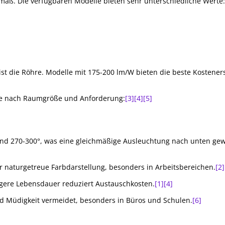
zmaß. Die verfügbaren Modelle bieten sehr unterschiedliche Werte:
ist die Röhre. Modelle mit 175-200 lm/W bieten die beste Kostener
 je nach Raumgröße und Anforderung:
[3]
[4]
[5]
 sind 270-300°, was eine gleichmäßige Ausleuchtung nach unten gew
r naturgetreue Farbdarstellung, besonders in Arbeitsbereichen.
[2]
ngere Lebensdauer reduziert Austauschkosten.
[1]
[4]
 Müdigkeit vermeidet, besonders in Büros und Schulen.
[6]