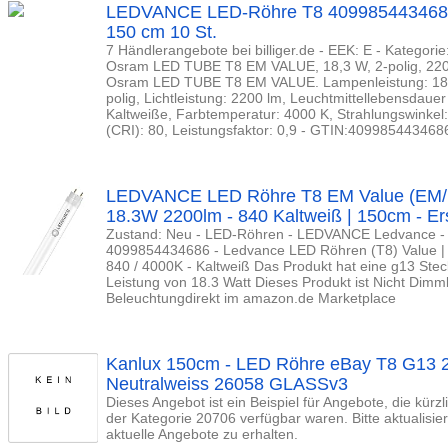
LEDVANCE LED-Röhre T8 4099854434686
150 cm 10 St.
7 Händlerangebote bei billiger.de - EEK: E - Katego
Osram LED TUBE T8 EM VALUE, 18,3 W, 2-polig, 2200
Osram LED TUBE T8 EM VALUE. Lampenleistung: 18,3
polig, Lichtleistung: 2200 lm, Leuchtmittellebensdauer 
Kaltweiße, Farbtemperatur: 4000 K, Strahlungswinkel
(CRI): 80, Leistungsfaktor: 0,9 - GTIN:409985443468
LEDVANCE LED Röhre T8 EM Value (EM/M
18.3W 2200lm - 840 Kaltweiß | 150cm - E
Zustand: Neu - LED-Röhren - LEDVANCE Ledvance -
4099854434686 - Ledvance LED Röhren (T8) Value | 
840 / 4000K - Kaltweiß Das Produkt hat eine g13 Ste
Leistung von 18.3 Watt Dieses Produkt ist Nicht Dimm
Beleuchtungdirekt im amazon.de Marketplace
Kanlux 150cm - LED Röhre eBay T8 G13
Neutralweiss 26058 GLASSv3
Dieses Angebot ist ein Beispiel für Angebote, die kürz
der Kategorie 20706 verfügbar waren. Bitte aktualisi
aktuelle Angebote zu erhalten.