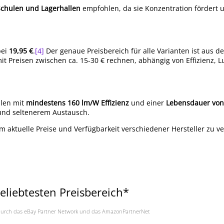
Schulen und Lagerhallen
empfohlen, da sie Konzentration fördert u
bei
19,95 €
.
[4]
Der genaue Preisbereich für alle Varianten ist aus d
 mit Preisen zwischen ca. 15-30 € rechnen, abhängig von Effizienz,
llen mit
mindestens 160 lm/W Effizienz
und einer
Lebensdauer von
 und seltenerem Austausch.
um aktuelle Preise und Verfügbarkeit verschiedener Hersteller zu ve
liebtesten Preisbereich*
a. durch das eBay Partner Network und das AmazonPartnerNet