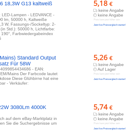
5,18
€
 18,3W G13 kaltweiß
keine Angabe
rie: LED-Lampen - LEDVANCE -
keine Angabe
 lm, 50000 h, Kaltweiße
Preis kann jetzt höher sein
 W, Fassungs-/Sockeltyp: 2-
Jetzt live Preisvergleich starten!
(in Std.): 50000 h, Lichtfarbe:
: 190°, Farbwiedergabeindex
6
5,26
€
ains) Standard Output
rsatz Für 58W
keine Angabe
 4099854434686 - EAN:
Auf Lager
EM/Mains Der Farbcode lautet
Preis kann jetzt höher sein
ckdose Diese Glühbirne hat eine
Jetzt live Preisvergleich starten!
bar - Verkäufer:
5,74
€
 22W 3080Lm 4000K
keine Angabe
lich auf dem eBay-Marktplatz in
keine Angabe
eren Sie die Suchergebnisse um
Preis kann jetzt höher sein
Jetzt live Preisvergleich starten!