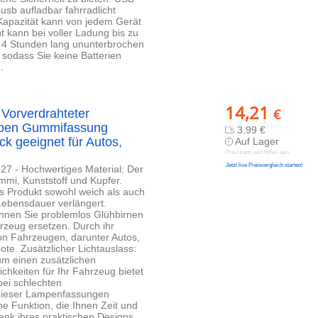
usb aufladbar fahrradlicht
Kapazität kann von jedem Gerät
 kann bei voller Ladung bis zu
n 4 Stunden lang ununterbrochen
 sodass Sie keine Batterien
.
14,21
€
orverdrahteter
mpen Gummifassung
3.99 €
 geeignet für Autos,
Auf Lager
Preis kann jetzt höher sein
Jetzt live Preisvergleich starten!
7 - Hochwertiges Material: Der
mi, Kunststoff und Kupfer.
as Produkt sowohl weich als auch
 Lebensdauer verlängert.
önnen Sie problemlos Glühbirnen
rzeug ersetzen. Durch ihr
 von Fahrzeugen, darunter Autos,
te. Zusätzlicher Lichtauslass:
m einen zusätzlichen
chkeiten für Ihr Fahrzeug bietet
bei schlechten
n dieser Lampenfassungen
ine Funktion, die Ihnen Zeit und
Dank ihres praktischen Designs