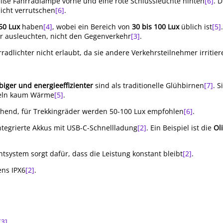
eiße Fahrradlampe vorne und eine rote Schlussleuchte hinten
[6]
. 
icht verrutschen
[6]
.
50 Lux
haben
[4]
, wobei ein Bereich von
30 bis 100 Lux
üblich ist
[5]
ir ausleuchten, nicht den Gegenverkehr
[3]
.
rradlichter nicht erlaubt, da sie andere Verkehrsteilnehmer irritie
ebiger und energieeffizienter
sind als traditionelle Glühbirnen
[7]
. S
keln kaum Wärme
[5]
.
ichend, für Trekkingräder werden 50-100 Lux empfohlen
[6]
.
tegrierte Akkus mit USB-C-Schnellladung
[2]
. Ein Beispiel ist die
Ol
system sorgt dafür, dass die Leistung konstant bleibt
[2]
.
ens IPX6
[2]
.
[3]