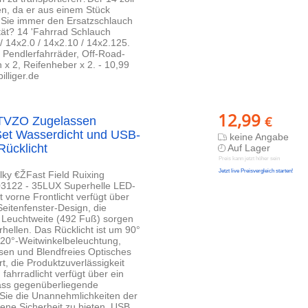
ren, da er aus einem Stück
n Sie immer den Ersatzschlauch
ät? 14 'Fahrrad Schlauch
 14x2.0 / 14x2.10 / 14x2.125.
 Pendlerfahrräder, Off-Road-
x 2, Reifenheber x 2. - 10,99
lliger.de
12,99
€
STVZO Zugelassen
 Set Wasserdicht und USB-
keine Angabe
Rücklicht
Auf Lager
Preis kann jetzt höher sein
Jetzt live Preisvergleich starten!
lky €ŽFast Field Ruixing
03122 - 35LUX Superhelle LED-
vorne Frontlicht verfügt über
itenfenster-Design, die
ße Leuchtweite (492 Fuß) sorgen
ellen. Das Rücklicht ist um 90°
 220°-Weitwinkelbeleuchtung,
sen und Blendfreies Optisches
rt, die Produktzuverlässigkeit
fahrradlicht verfügt über ein
dass gegenüberliegende
Sie die Unannehmlichkeiten der
e Sicherheit zu bieten. USB