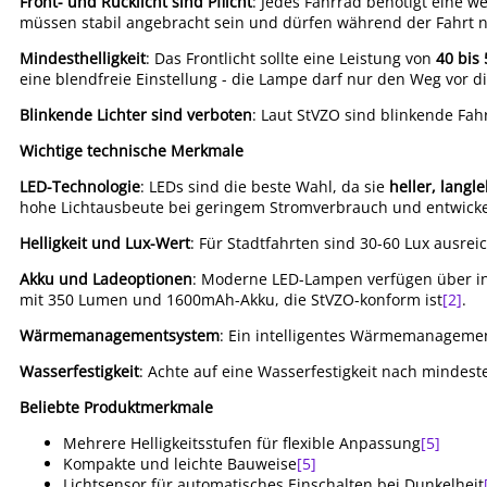
Front- und Rücklicht sind Pflicht
: Jedes Fahrrad benötigt eine w
müssen stabil angebracht sein und dürfen während der Fahrt n
Mindesthelligkeit
: Das Frontlicht sollte eine Leistung von
40 bis 
eine blendfreie Einstellung - die Lampe darf nur den Weg vor d
Blinkende Lichter sind verboten
: Laut StVZO sind blinkende Fah
Wichtige technische Merkmale
LED-Technologie
: LEDs sind die beste Wahl, da sie
heller, langl
hohe Lichtausbeute bei geringem Stromverbrauch und entwic
Helligkeit und Lux-Wert
: Für Stadtfahrten sind 30-60 Lux ausre
Akku und Ladeoptionen
: Moderne LED-Lampen verfügen über in
mit 350 Lumen und 1600mAh-Akku, die StVZO-konform ist
[2]
.
Wärmemanagementsystem
: Ein intelligentes Wärmemanagement
Wasserfestigkeit
: Achte auf eine Wasserfestigkeit nach mindest
Beliebte Produktmerkmale
Mehrere Helligkeitsstufen für flexible Anpassung
[5]
Kompakte und leichte Bauweise
[5]
Lichtsensor für automatisches Einschalten bei Dunkelheit