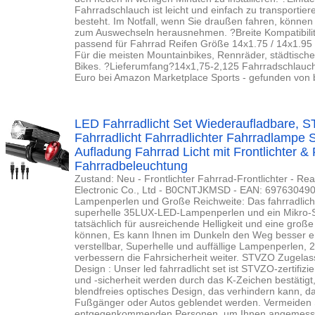
Fahrradschlauch ist leicht und einfach zu transportie
besteht. Im Notfall, wenn Sie draußen fahren, könne
zum Auswechseln herausnehmen. ?Breite Kompatibilit
passend für Fahrrad Reifen Größe 14x1.75 / 14x1.95 /
Für die meisten Mountainbikes, Rennräder, städtische
Bikes. ?Lieferumfang?14x1,75-2,125 Fahrradschlauch 
Euro bei Amazon Marketplace Sports - gefunden von bi
LED Fahrradlicht Set Wiederaufladbare, 
Fahrradlicht Fahrradlichter Fahrradlampe
Aufladung Fahrrad Licht mit Frontlichter & 
Fahrradbeleuchtung
Zustand: Neu - Frontlichter Fahrrad-Frontlichter - Rea
Electronic Co., Ltd - B0CNTJKMSD - EAN: 69763049
Lampenperlen und Große Reichweite: Das fahrradlicht 
superhelle 35LUX-LED-Lampenperlen und ein Mikro-Se
tatsächlich für ausreichende Helligkeit und eine gro
können, Es kann Ihnen im Dunkeln den Weg besser erh
verstellbar, Superhelle und auffällige Lampenperlen,
verbessern die Fahrsicherheit weiter. STVZO Zugelas
Design : Unser led fahrradlicht set ist STVZO-zertifizie
und -sicherheit werden durch das K-Zeichen bestätigt, 
blendfreies optisches Design, das verhindern kann, 
Fußgänger oder Autos geblendet werden. Vermeiden 
entgegenkommenden Personen, um Ihnen angemessen