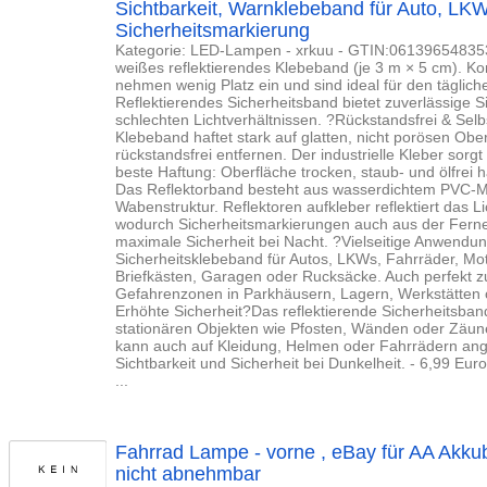
Sichtbarkeit, Warnklebeband für Auto, LK
Sicherheitsmarkierung
Kategorie: LED-Lampen - xrkuu - GTIN:061396548353
weißes reflektierendes Klebeband (je 3 m × 5 cm). K
nehmen wenig Platz ein und sind ideal für den täglic
Reflektierendes Sicherheitsband bietet zuverlässige S
schlechten Lichtverhältnissen. ?Rückstandsfrei & Sel
Klebeband haftet stark auf glatten, nicht porösen Ober
rückstandsfrei entfernen. Der industrielle Kleber sorgt 
beste Haftung: Oberfläche trocken, staub- und ölfrei 
Das Reflektorband besteht aus wasserdichtem PVC-Mate
Wabenstruktur. Reflektoren aufkleber reflektiert das Li
wodurch Sicherheitsmarkierungen auch aus der Ferne d
maximale Sicherheit bei Nacht. ?Vielseitige Anwendun
Sicherheitsklebeband für Autos, LKWs, Fahrräder, Mo
Briefkästen, Garagen oder Rucksäcke. Auch perfekt 
Gefahrenzonen in Parkhäusern, Lagern, Werkstätten 
Erhöhte Sicherheit?Das reflektierende Sicherheitsband
stationären Objekten wie Pfosten, Wänden oder Zäun
kann auch auf Kleidung, Helmen oder Fahrrädern ang
Sichtbarkeit und Sicherheit bei Dunkelheit. - 6,99 E
...
Fahrrad Lampe - vorne , eBay für AA Akkube
nicht abnehmbar