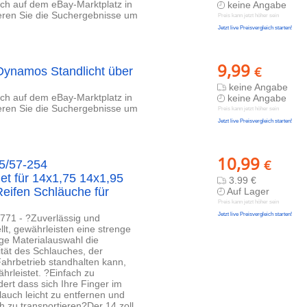
lich auf dem eBay-Marktplatz in
keine Angabe
ieren Sie die Suchergebnisse um
Preis kann jetzt höher sein
Jetzt live Preisvergleich starten!
9,99
€
 Dynamos Standlicht über
keine Angabe
lich auf dem eBay-Marktplatz in
keine Angabe
ieren Sie die Suchergebnisse um
Preis kann jetzt höher sein
Jetzt live Preisvergleich starten!
10,99
€
5/57-254
et für 14x1,75 14x1,95
3.99 €
eifen Schläuche für
Auf Lager
Preis kann jetzt höher sein
Jetzt live Preisvergleich starten!
71 - ?Zuverlässig und
lt, gewährleisten eine strenge
ige Materialauswahl die
ität des Schlauches, der
ahrbetrieb standhalten kann,
rleistet. ?Einfach zu
ert dass sich Ihre Finger im
hlauch leicht zu entfernen und
h zu transportieren?Der 14 zoll