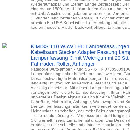
Wiederaufladbar und Extrem Lange Betriebszeit : Der 
eingebaute 1500-mAh-Lithium-Ionen-Akku mit hoher 
mit USB-Anschluss aufgeladen werden, das Vorderlicht
7 Stunden lang betrieben werden, Rücklichter könne
arbeiten.Ein USB-Kabel ist im Lieferumfang enthalten,
kaufen müssen. Mit der Ladekontrollleuchte kann es ..
KIMISS T10 W5W LED Lampenfassungen V
Kabelbaum Stecker Adapter Fassung La
Lampenfassung C mit Weichgummi 20 Stück
Fahrräder, Roller, Anhänger
Kategorie: Autolampen - KIMISS - GTIN:073858991962
Lampenfassungshalter besteht aus hochwertigem Gum
Diese hochwertigen Materialien sorgen dafür, dass d
langlebig ist, wodurch es verschleißfest ist und seine
Vielseitig einsetzbar: Mit diesen Lampenfassungen k
verlängern oder die alte Lampenfassung in Ihrem Fah
universelles Design eignen sie sich für eine Vielzahl
Fahrräder, Motorroller, Anhänger, Wohnwagen und Boo
Der Lampenfassungshalter kann verwendet werden, u
Lichtauslass zu schaffen, der mehr Beleuchtungsmögli
– eine ideale Lösung zur Verbesserung der Helligkeit 
Sichtverhältnissen. Einfache Installation: Das Desig
ermöglicht eine schnelle und einfache Installation – e
potenzielle Kosten für professionelle Wartung spart. 