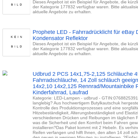
Dieses Angebot ist ein Beispiel für Angebote, die kürz
der Kategorie 177832 verfügbar waren. Bitte aktualis
aktuelle Angebote zu erhalten.
Prophete LED - Fahrradrücklicht für eBay
Kondensator Reflektor
Dieses Angebot ist ein Beispiel für Angebote, die kürz
der Kategorie 177832 verfügbar waren. Bitte aktualis
aktuelle Angebote zu erhalten.
Udbrud 2 PCS 14x1,75-2,125 Schläuche 4
Fahrradschläuche, 14 Zoll schläuch geeign
14x2,10 14x2,125 Rennrad/Mountainbike R
Kinderfahrrad, Laufrad
Kategorie: LED-Lampen - udbrud - GTIN:07688253917
langlebig? Aus hochwertigem Butylkautschuk hergestel
Kontrolle des Produktionsprozesses und eine sorgfält
Hitzebeständigkeit, Alterungsbeständigkeit und Elastiz
verschiedenen Drücken und Reibungen im täglichen F
was die Sicherheit und den Komfort beim Fahren gewäh
installieren?Das Paket kommt mit 2 Hebeln. Es verhind
Reifen verfangen und hilft Ihnen, den alten 14 zoll sc
den neuen in wenigen Minuten zu installieren. ?Einfac