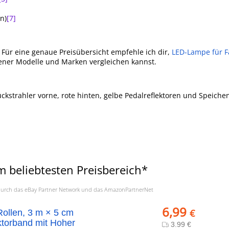
n)
[7]
 Für eine genaue Preisübersicht empfehle ich dir,
LED-Lampe für F
dener Modelle und Marken vergleichen kannst.
kstrahler vorne, rote hinten, gelbe Pedalreflektoren und Speichen
 beliebtesten Preisbereich*
a. durch das eBay Partner Network und das AmazonPartnerNet
6,99
€
ollen, 3 m × 5 cm
ktorband mit Hoher
3.99 €