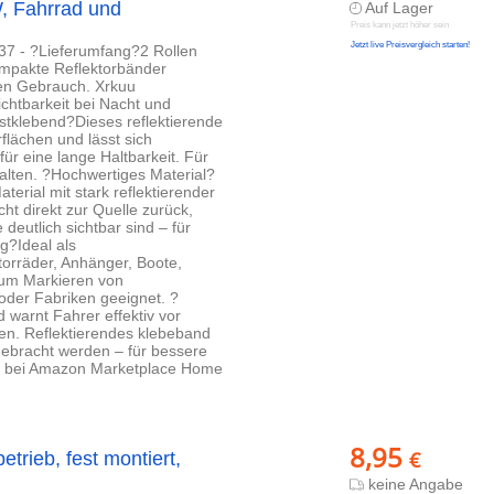
W, Fahrrad und
Auf Lager
Preis kann jetzt höher sein
Jetzt live Preisvergleich starten!
7 - ?Lieferumfang?2 Rollen
ompakte Reflektorbänder
hen Gebrauch. Xrkuu
ichtbarkeit bei Nacht und
bstklebend?Dieses reflektierende
flächen und lässt sich
für eine lange Haltbarkeit. Für
halten. ?Hochwertiges Material?
rial mit stark reflektierender
cht direkt zur Quelle zurück,
eutlich sichtbar sind – für
g?Ideal als
torräder, Anhänger, Boote,
zum Markieren von
oder Fabriken geeignet. ?
 warnt Fahrer effektiv vor
en. Reflektierendes klebeband
ebracht werden – für bessere
uro bei Amazon Marketplace Home
8,95
€
trieb, fest montiert,
keine Angabe