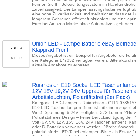
können Sie Ihr Beleuchtungssystem im Handumdrehen
Zuverlässigkeit: Der Lampenfassungshalter verfügt üb
eine hohe Zuverlässigkeit und stellt sicher, dass de
längerem Gebrauch effektiv funktioniert und eine optim
Euro bei Amazon Marketplace Automotive - gefunden v
Union LED - Lampe Batterie eBay Betrieben
Klapprad Front
Dieses Angebot ist ein Beispiel für Angebote, die kürz
der Kategorie 177832 verfügbar waren. Bitte aktualis
aktuelle Angebote zu erhalten.
Ruiandsion E10 Sockel LED Taschenlampe
12V 18V 19,2V 24V Upgrade für Taschenl
Arbeitsleuchten, Polaritätsfrei (2er Pack)
Kategorie: LED-Lampen - Ruiandsion - GTIN:0735157
E10 LED-Taschenlampen-Birne ist mit einem superhell
Weiß. Spannung: 6-24V. Helligkeit: 372 Lumen. ?Herv
Polaritätsfreies Design – keine Berücksichtigung der Po
Volt (6V, 9V, 12V, 15V, 18V, 24V Taschenlampen). Ka
oder D-Batterien verwendet werden. ?Breite Anwendu
polaritätsfreie LED-Taschenlampen-Birne als Ersatz f