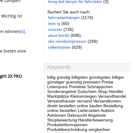
Die Lampen
knog led-lampe für fahrräder
(3)
Suchen Sie auch nach:
. Wichtig ist
fahrradanhänger
(1174)
ixon iq
(60)
croozer
(735)
ren können
[6]
.
abus bordo
(690)
sks rennkompressor
(249)
rollentrainer
(629)
ie bieten eine
Keywords
ight ZX PRO
billig günstig billigsten günstigsten billiger
günstiger guenstig preiswert Preise
Listenpreis Preisliste Schnäppchen
Sonderangebot Gutschein Shop Händler
Marktplätze Kleinanzeigen Versandhandel
Versandhäuser versand Versandkosten
direkt bestellen online kaufen Bestellung
online bestellen Lieferzeiten Auktion
Auktionen Gebraucht Angebote
Shopbewertung Händlerbewertung
Produktinformationen
Produktbeschreibung vergleichen