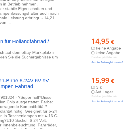
 in Betrieb nehmen.
er stabile Eigenschaften und
r Lampenfassungshalter auch nach
ale Leistung erbringt. - 14,21
on ...
14,95
€
 für Hollandfahrrad /
keine Angabe
lich auf dem eBay-Marktplatz in
keine Angabe
ieren Sie die Suchergebnisse um
Preis kann jetzt höher sein
Jetzt live Preisvergleich starten!
15,99
€
n-Birne 6-24V 6V 9V
ampen Fahrrad
3 €
Auf Lager
901824 - ?Super hell?Diese
Preis kann jetzt höher sein
en Chip ausgestattet. Farbe:
Jetzt live Preisvergleich starten!
orragende Kompatibilität?
larität nötig. Geeignet für 6-24
nn in Taschenlampen mit 4-16 C-
ng?E10-Sockel, 6-24 Volt,
ür Innenbeleuchtung, Fahrräder,