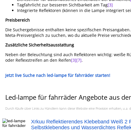
Tagfahrlicht zur besseren Sichtbarkeit am Tag
[3]
Integrierte Reflektoren (können in die Lampe integriert sei
Preisbereich
Die Suchergebnisse enthalten keine spezifischen Preisangaben.
Meta-Preisvergleich zu suchen, wo du aktuelle Preise verschie
Zusätzliche Sicherheitsausstattung
Neben der Beleuchtung sind auch Reflektoren wichtig: weiße Rüc
oder Reflexstreifen an den Reifen
[3]
[7]
.
Jetzt live Suche nach led-lampe für fahrräder starten!
Led-lampe für fahrräder Angebote aus dem
Durch Käufe über Links zu Händlern kann diese Website eine Provision erhalten, u.
Xrkuu Reflektierendes Klebeband Weiß 2 R
Selbstklebendes und Wasserdichtes Refle