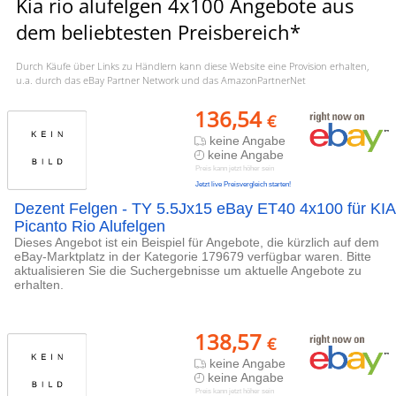
Kia rio alufelgen 4x100 Angebote aus
dem beliebtesten Preisbereich*
Durch Käufe über Links zu Händlern kann diese Website eine Provision erhalten,
u.a. durch das eBay Partner Network und das AmazonPartnerNet
136,54
€
keine Angabe
keine Angabe
Preis kann jetzt höher sein
Jetzt live Preisvergleich starten!
Dezent Felgen - TY 5.5Jx15 eBay ET40 4x100 für KIA
Picanto Rio Alufelgen
Dieses Angebot ist ein Beispiel für Angebote, die kürzlich auf dem
eBay-Marktplatz in der Kategorie 179679 verfügbar waren. Bitte
aktualisieren Sie die Suchergebnisse um aktuelle Angebote zu
erhalten.
138,57
€
keine Angabe
keine Angabe
Preis kann jetzt höher sein