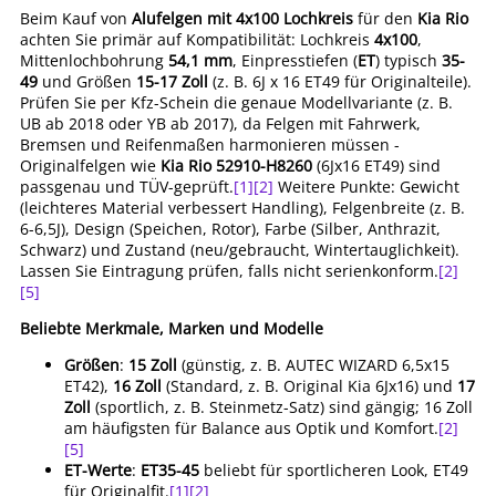
Beim Kauf von
Alufelgen mit 4x100 Lochkreis
für den
Kia Rio
achten Sie primär auf Kompatibilität: Lochkreis
4x100
,
Mittenlochbohrung
54,1 mm
, Einpresstiefen (
ET
) typisch
35-
49
und Größen
15-17 Zoll
(z. B. 6J x 16 ET49 für Originalteile).
Prüfen Sie per Kfz-Schein die genaue Modellvariante (z. B.
UB ab 2018 oder YB ab 2017), da Felgen mit Fahrwerk,
Bremsen und Reifenmaßen harmonieren müssen -
Originalfelgen wie
Kia Rio 52910-H8260
(6Jx16 ET49) sind
passgenau und TÜV-geprüft.
[1]
[2]
Weitere Punkte: Gewicht
(leichteres Material verbessert Handling), Felgenbreite (z. B.
6-6,5J), Design (Speichen, Rotor), Farbe (Silber, Anthrazit,
Schwarz) und Zustand (neu/gebraucht, Wintertauglichkeit).
Lassen Sie Eintragung prüfen, falls nicht serienkonform.
[2]
[5]
Beliebte Merkmale, Marken und Modelle
Größen
:
15 Zoll
(günstig, z. B. AUTEC WIZARD 6,5x15
ET42),
16 Zoll
(Standard, z. B. Original Kia 6Jx16) und
17
Zoll
(sportlich, z. B. Steinmetz-Satz) sind gängig; 16 Zoll
am häufigsten für Balance aus Optik und Komfort.
[2]
[5]
ET-Werte
:
ET35-45
beliebt für sportlicheren Look, ET49
für Originalfit.
[1]
[2]