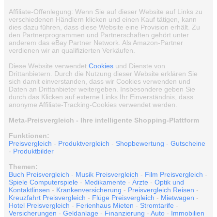
Affiliate-Offenlegung: Wenn Sie auf dieser Website auf Links zu
verschiedenen Händlern klicken und einen Kauf tätigen, kann
dies dazu führen, dass diese Website eine Provision erhält. Zu
den Partnerprogrammen und Partnerschaften gehört unter
anderem das eBay Partner Network. Als Amazon-Partner
verdienen wir an qualifizierten Verkäufen.
Diese Website verwendet
Cookies
und Dienste von
Drittanbietern. Durch die Nutzung dieser Website erklären Sie
sich damit einverstanden, dass wir Cookies verwenden und
Daten an Drittanbieter weitergeben. Insbesondere geben Sie
durch das Klicken auf externe Links Ihr Einverständnis, dass
anonyme Affiliate-Tracking-Cookies verwendet werden.
Meta-Preisvergleich - Ihre intelligente Shopping-Plattform
Funktionen:
Preisvergleich
-
Produktvergleich
-
Shopbewertung
-
Gutscheine
-
Produktbilder
Themen:
Buch Preisvergleich
-
Musik Preisvergleich
-
Film Preisvergleich
-
Spiele Computerspiele
-
Medikamente
-
Ärzte
-
Optik und
Kontaktlinsen
-
Krankenversicherung
-
Preisvergleich Reisen
-
Kreuzfahrt Preisvergleich
-
Flüge Preisvergleich
-
Mietwagen
-
Hotel Preisvergleich
-
Ferienhaus Mieten
-
Stromtarife
-
Versicherungen
-
Geldanlage
-
Finanzierung
-
Auto
-
Immobilien