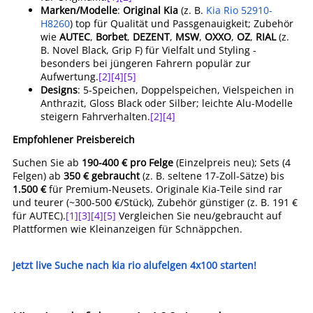
Marken/Modelle
:
Original Kia
(z. B.
Kia Rio 52910-
H8260
) top für Qualität und Passgenauigkeit; Zubehör
wie
AUTEC
,
Borbet
,
DEZENT
,
MSW
,
OXXO
,
OZ
,
RIAL
(z.
B. Novel Black, Grip F) für Vielfalt und Styling -
besonders bei jüngeren Fahrern populär zur
Aufwertung.
[2]
[4]
[5]
Designs
: 5-Speichen, Doppelspeichen, Vielspeichen in
Anthrazit, Gloss Black oder Silber; leichte Alu-Modelle
steigern Fahrverhalten.
[2]
[4]
Empfohlener Preisbereich
Suchen Sie ab
190-400 € pro Felge
(Einzelpreis neu); Sets (4
Felgen) ab
350 € gebraucht
(z. B. seltene 17-Zoll-Sätze) bis
1.500 €
für Premium-Neusets. Originale Kia-Teile sind rar
und teurer (~300-500 €/Stück), Zubehör günstiger (z. B. 191 €
für AUTEC).
[1]
[3]
[4]
[5]
Vergleichen Sie neu/gebraucht auf
Plattformen wie Kleinanzeigen für Schnäppchen.
Jetzt live Suche nach kia rio alufelgen 4x100 starten!