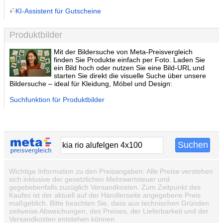
KI-Assistent für Gutscheine
Produktbilder
Mit der Bildersuche von Meta-Preisvergleich
finden Sie Produkte einfach per Foto. Laden Sie
ein Bild hoch oder nutzen Sie eine Bild-URL und
starten Sie direkt die visuelle Suche über unsere
Bildersuche – ideal für Kleidung, Möbel und Design:
Suchfunktion für Produktbilder
Wichtige Information zu den Preisangaben: Alle Preise verstehen
sich inklusive der gesetzlichen Mehrwertsteuer und
gegebebenfalls zuzüglich Versandkosten. Zum Zeitpunkt des
Kaufes ist der aktuell auf der Händlerseite angegebene Preis
maßgeblich. Bitte beachten Sie, dass aus technischen Gründen
zeitweise Abweichungen, des Preises, der Lieferbarkeit und der
Versandkosten entstehen können.