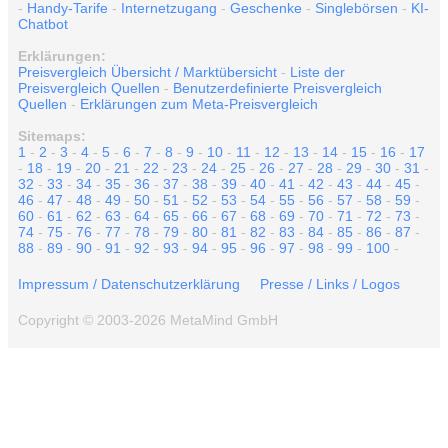
-
Handy-Tarife
-
Internetzugang
-
Geschenke
-
Singlebörsen
-
KI-
Chatbot
Erklärungen:
Preisvergleich Übersicht / Marktübersicht
-
Liste der
Preisvergleich Quellen
-
Benutzerdefinierte Preisvergleich
Quellen
-
Erklärungen zum Meta-Preisvergleich
Sitemaps:
1
-
2
-
3
-
4
-
5
-
6
-
7
-
8
-
9
-
10
-
11
-
12
-
13
-
14
-
15
-
16
-
17
-
18
-
19
-
20
-
21
-
22
-
23
-
24
-
25
-
26
-
27
-
28
-
29
-
30
-
31
-
32
-
33
-
34
-
35
-
36
-
37
-
38
-
39
-
40
-
41
-
42
-
43
-
44
-
45
-
46
-
47
-
48
-
49
-
50
-
51
-
52
-
53
-
54
-
55
-
56
-
57
-
58
-
59
-
60
-
61
-
62
-
63
-
64
-
65
-
66
-
67
-
68
-
69
-
70
-
71
-
72
-
73
-
74
-
75
-
76
-
77
-
78
-
79
-
80
-
81
-
82
-
83
-
84
-
85
-
86
-
87
-
88
-
89
-
90
-
91
-
92
-
93
-
94
-
95
-
96
-
97
-
98
-
99
-
100
-
Impressum / Datenschutzerklärung
Presse / Links / Logos
Copyright © 2003-2026 MetaMind GmbH