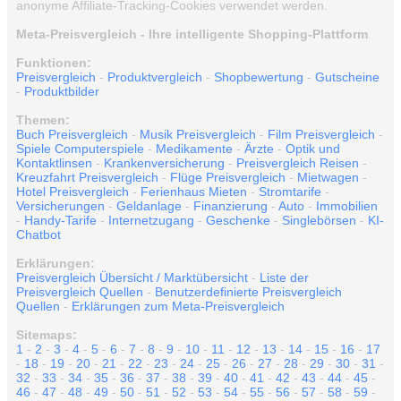
anonyme Affiliate-Tracking-Cookies verwendet werden.
Meta-Preisvergleich - Ihre intelligente Shopping-Plattform
Funktionen:
Preisvergleich
-
Produktvergleich
-
Shopbewertung
-
Gutscheine
-
Produktbilder
Themen:
Buch Preisvergleich
-
Musik Preisvergleich
-
Film Preisvergleich
-
Spiele Computerspiele
-
Medikamente
-
Ärzte
-
Optik und
Kontaktlinsen
-
Krankenversicherung
-
Preisvergleich Reisen
-
Kreuzfahrt Preisvergleich
-
Flüge Preisvergleich
-
Mietwagen
-
Hotel Preisvergleich
-
Ferienhaus Mieten
-
Stromtarife
-
Versicherungen
-
Geldanlage
-
Finanzierung
-
Auto
-
Immobilien
-
Handy-Tarife
-
Internetzugang
-
Geschenke
-
Singlebörsen
-
KI-
Chatbot
Erklärungen:
Preisvergleich Übersicht / Marktübersicht
-
Liste der
Preisvergleich Quellen
-
Benutzerdefinierte Preisvergleich
Quellen
-
Erklärungen zum Meta-Preisvergleich
Sitemaps:
1
-
2
-
3
-
4
-
5
-
6
-
7
-
8
-
9
-
10
-
11
-
12
-
13
-
14
-
15
-
16
-
17
-
18
-
19
-
20
-
21
-
22
-
23
-
24
-
25
-
26
-
27
-
28
-
29
-
30
-
31
-
32
-
33
-
34
-
35
-
36
-
37
-
38
-
39
-
40
-
41
-
42
-
43
-
44
-
45
-
46
-
47
-
48
-
49
-
50
-
51
-
52
-
53
-
54
-
55
-
56
-
57
-
58
-
59
-