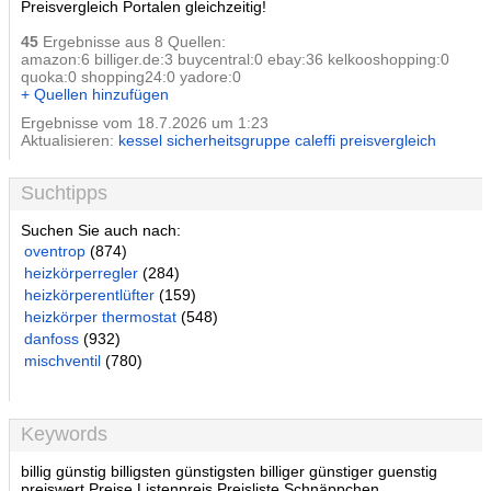
Preisvergleich Portalen gleichzeitig!
45
Ergebnisse aus 8 Quellen:
amazon:6 billiger.de:3 buycentral:0 ebay:36 kelkooshopping:0
quoka:0 shopping24:0 yadore:0
+ Quellen hinzufügen
Ergebnisse vom 18.7.2026 um 1:23
Aktualisieren:
kessel sicherheitsgruppe caleffi preisvergleich
Suchtipps
Suchen Sie auch nach:
oventrop
(874)
heizkörperregler
(284)
heizkörperentlüfter
(159)
heizkörper thermostat
(548)
danfoss
(932)
mischventil
(780)
Keywords
billig günstig billigsten günstigsten billiger günstiger guenstig
preiswert Preise Listenpreis Preisliste Schnäppchen