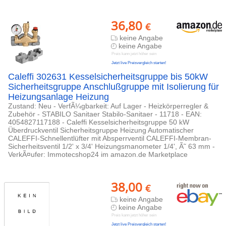
36,80
€
keine Angabe
keine Angabe
Preis kann jetzt höher sein
Jetzt live Preisvergleich starten!
Caleffi 302631 Kesselsicherheitsgruppe bis 50kW
Sicherheitsgruppe Anschlußgruppe mit Isolierung für
Heizungsanlage Heizung
Zustand: Neu - VerfÃ¼gbarkeit: Auf Lager - Heizkörperregler &
Zubehör - STABILO Sanitaer Stabilo-Sanitaer - 11718 - EAN:
4054827117188 - Caleffi Kesselsicherheitsgruppe 50 kW
Überdruckventil Sicherheitsgruppe Heizung Automatischer
CALEFFI-Schnellentlüfter mit Absperrventil CALEFFI-Membran-
Sicherheitsventil 1/2' x 3/4' Heizungsmanometer 1/4', Ã˜ 63 mm -
VerkÃ¤ufer: Immotecshop24 im amazon.de Marketplace
38,00
€
keine Angabe
keine Angabe
Preis kann jetzt höher sein
Jetzt live Preisvergleich starten!