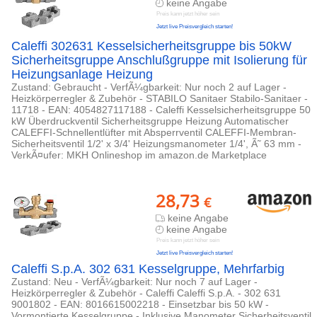
keine Angabe
Preis kann jetzt höher sein
Jetzt live Preisvergleich starten!
Caleffi 302631 Kesselsicherheitsgruppe bis 50kW
Sicherheitsgruppe Anschlußgruppe mit Isolierung für
Heizungsanlage Heizung
Zustand: Gebraucht - VerfÃ¼gbarkeit: Nur noch 2 auf Lager -
Heizkörperregler & Zubehör - STABILO Sanitaer Stabilo-Sanitaer -
11718 - EAN: 4054827117188 - Caleffi Kesselsicherheitsgruppe 50
kW Überdruckventil Sicherheitsgruppe Heizung Automatischer
CALEFFI-Schnellentlüfter mit Absperrventil CALEFFI-Membran-
Sicherheitsventil 1/2' x 3/4' Heizungsmanometer 1/4', Ã˜ 63 mm -
VerkÃ¤ufer: MKH Onlineshop im amazon.de Marketplace
28,73
€
keine Angabe
keine Angabe
Preis kann jetzt höher sein
Jetzt live Preisvergleich starten!
Caleffi S.p.A. 302 631 Kesselgruppe, Mehrfarbig
Zustand: Neu - VerfÃ¼gbarkeit: Nur noch 7 auf Lager -
Heizkörperregler & Zubehör - Caleffi Caleffi S.p.A. - 302 631
9001802 - EAN: 8016615002218 - Einsetzbar bis 50 kW -
Vormontierte Kesselgruppe - Inklusive Manometer Sicherheitsventil