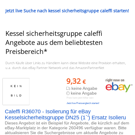
Jetzt live Suche nach kessel sicherheitsgruppe caleffi starten!
Kessel sicherheitsgruppe caleffi
Angebote aus dem beliebtesten
Preisbereich*
Durch Käufe über Links zu Händlern kann diese Website eine Provision erhalten,
u.a. durch das eBay Partner Network und das AmazonPartnerNet
9,32
€
keine Angabe
keine Angabe
Preis kann jetzt höher sein
Jetzt live Preisvergleich starten!
Caleffi R36070 - Isolierung für eBay
Kesselsicherheitsgruppe DN25 (1`') Ersatz Isolieru
Dieses Angebot ist ein Beispiel für Angebote, die kürzlich auf dem
eBay-Marktplatz in der Kategorie 260496 verfügbar waren. Bitte
aktualisieren Sie die Suchergebnisse um aktuelle Angebote zu