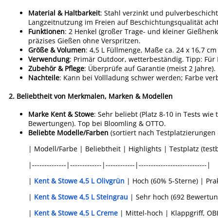
Material & Haltbarkeit
: Stahl verzinkt und pulverbeschicht
Langzeitnutzung im Freien auf Beschichtungsqualität achte
Funktionen
: 2 Henkel (großer Trage- und kleiner Gießhenk
präzises Gießen ohne Verspritzen.
Größe & Volumen
: 4,5 L Füllmenge, Maße ca. 24 x 16,7 cm
Verwendung
: Primär Outdoor, wetterbeständig. Tipp: Für
Zubehör & Pflege
: Überprüfe auf Garantie (meist 2 Jahre
Nachteile
: Kann bei Vollladung schwer werden; Farbe verb
2.
Beliebtheit von Merkmalen, Marken & Modellen
Marke Kent & Stowe
: Sehr beliebt (Platz 8-10 in Tests wie
Bewertungen). Top bei Bloomling & OTTO.
Beliebte Modelle/Farben
(sortiert nach Testplatzierungen
| Modell/Farbe | Beliebtheit | Highlights | Testplatz (test
|--------------|-------------|------------|----------------------------|
|
Kent & Stowe 4,5 L Olivgrün
| Hoch (60% 5-Sterne) | Prak
|
Kent & Stowe 4,5 L Steingrau
| Sehr hoch (692 Bewertunge
|
Kent & Stowe 4,5 L Creme
| Mittel-hoch | Klappgriff, OBI