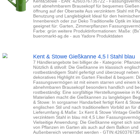
Kent&Stowe - EAN: 4260376735722 - Fassungsvermöge
und abnehmbarem Brausekopf für bequemes Gießen L
öffnung auf der Oberseite Aus verzinktem Stahl mit Pu
Benutzung und Langlebigkeit Ideal für den heimische
Innenbereich oder zur Deko Traditionelle Optik im kla
geeignet für: Garten, Zimmerpflanzen Fassungsvermöge
Farbe: grün weitere Produktinformationen: Maße: (BxT
bueromarkt-ag.de - aus Yadore Produktdaten
Kent & Stowe Gießkanne 4,5 l Stahl blau
7 Händlerangebote bei billiger.de - Kategorie: Pflanz
Nützlich & stilvoll: Die Gießkanne im klassisch englisch
rostbeständigem Stahl gefertigt und überzeugt neben i
dekoratives Highlight im Garten Flexibel & bequem: Di
Fassungsvermögen ist mit einem starren und einem k
abnehmbaren Brausekopf besonders handlich und be
rostbeständig: Eine sorgfältige Herstellungsweise in 
Materialien macht die Gießkannen zu langlebigen Begl
& Stowe: In sorgsamer Handarbeit fertigt Kent & Sto
englischen Stil und nach traditionellem Vorbild an fü
Lieferumfang & Maße: 1x Kent & Stowe Vintage Gieß
verzinktem Stahl in blau mit 4,5 Liter Fassungsvermö
Vielseitige Anwendung: Die Gießkanne eignet sich so
von Pflanzen im Garten als auch auf dem Balkon und
Außenbereich verwendet werden - GTIN:426037673