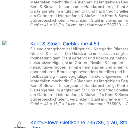
Materialien macht die Gießkannen zu langlebigen Begl
Kent & Stowe – In sorgsamer Handarbeit fertigt Kent
Gartengeräte im englischen Stil und nach traditionelle
am Gärtnern. Lieferumfang & Maße – 1x Kent & Stow
pulverbeschichtetem, verzinktem Stahl in steingrau m
Größe: 41 x 16,7 x 24 cm, Artikelnummer: 735739. 
Kent & Stowe Gießkanne 4,5 l
9 Händlerangebote bei billiger.de - Kategorie: Pflanz
Nützlich & stilvoll – Die Gießkanne im klassisch englisc
rostbeständigem Stahl gefertigt und überzeugt neben i
dekoratives Highlight im Garten. Flexibel & bequem – 
Fassungsvermögen ist mit einem starren und einem k
abnehmbaren Brausekopf besonders handlich und be
rostbeständig – Eine sorgfältige Herstellungsweise in
Materialien macht die Gießkannen zu langlebigen Begl
Kent & Stowe – In sorgsamer Handarbeit fertigt Kent
Gartengeräte im englischen Stil und nach traditionelle
am Gärtnern. Lieferumfang & Maße – 1x Kent & Stow
pulverbeschichtetem, verzinktem Stahl in creme mit 
Größe: 41 x 16,7 x 24 cm, Artikelnummer: 735906. 
Kent&Stowe Gießkanne 735739, grau, Stahl