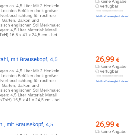
keine Angabe
n ca. 4,5 Liter Mit 2 Henkeln
verfügbar
eichtes Befüllen dank großer
Preis kann jetzt höher sein
lverbeschichtung für rostfreie
Jetzt live Preisvergleich starten!
n Garten, Balkon und
ssisch englischen Stil Merkmale:
n: 4,5 Liter Material: Metall
xH) 16,5 x 41 x 24,5 cm - bei
26,99
€
hl, mit Brausekopf, 4,5
keine Angabe
n ca. 4,5 Liter Mit 2 Henkeln
verfügbar
eichtes Befüllen dank großer
Preis kann jetzt höher sein
lverbeschichtung für rostfreie
Jetzt live Preisvergleich starten!
n Garten, Balkon und
ssisch englischen Stil Merkmale:
n: 4,5 Liter Material: Metall
xTxH) 16,5 x 41 x 24,5 cm - bei
26,99
€
, mit Brausekopf, 4,5
keine Angabe