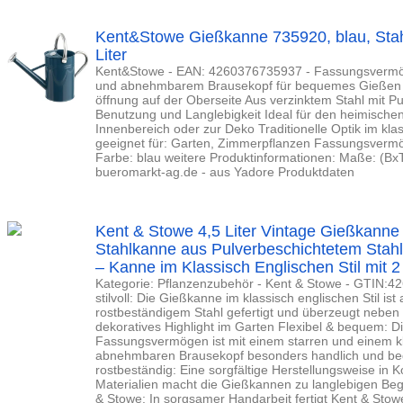
Kent&Stowe Gießkanne 735920, blau, Stahl
Liter
Kent&Stowe - EAN: 4260376735937 - Fassungsvermöge
und abnehmbarem Brausekopf für bequemes Gießen L
öffnung auf der Oberseite Aus verzinktem Stahl mit Pu
Benutzung und Langlebigkeit Ideal für den heimische
Innenbereich oder zur Deko Traditionelle Optik im kla
geeignet für: Garten, Zimmerpflanzen Fassungsvermöge
Farbe: blau weitere Produktinformationen: Maße: (BxT
bueromarkt-ag.de - aus Yadore Produktdaten
Kent & Stowe 4,5 Liter Vintage Gießkanne 
Stahlkanne aus Pulverbeschichtetem Stahl
– Kanne im Klassisch Englischen Stil mit 2
Kategorie: Pflanzenzubehör - Kent & Stowe - GTIN:4
stilvoll: Die Gießkanne im klassisch englischen Stil ist
rostbeständigem Stahl gefertigt und überzeugt neben i
dekoratives Highlight im Garten Flexibel & bequem: Di
Fassungsvermögen ist mit einem starren und einem k
abnehmbaren Brausekopf besonders handlich und be
rostbeständig: Eine sorgfältige Herstellungsweise in 
Materialien macht die Gießkannen zu langlebigen Begl
& Stowe: In sorgsamer Handarbeit fertigt Kent & Sto