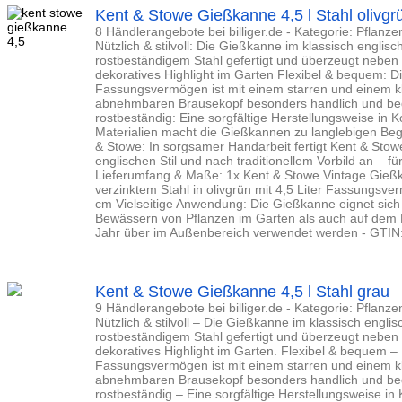
Kent & Stowe Gießkanne 4,5 l Stahl olivgr
8 Händlerangebote bei billiger.de - Kategorie: Pflanz
Nützlich & stilvoll: Die Gießkanne im klassisch englisch
rostbeständigem Stahl gefertigt und überzeugt neben i
dekoratives Highlight im Garten Flexibel & bequem: Di
Fassungsvermögen ist mit einem starren und einem k
abnehmbaren Brausekopf besonders handlich und be
rostbeständig: Eine sorgfältige Herstellungsweise in 
Materialien macht die Gießkannen zu langlebigen Begl
& Stowe: In sorgsamer Handarbeit fertigt Kent & Sto
englischen Stil und nach traditionellem Vorbild an – 
Lieferumfang & Maße: 1x Kent & Stowe Vintage Gieß
verzinktem Stahl in olivgrün mit 4,5 Liter Fassungsv
cm Vielseitige Anwendung: Die Gießkanne eignet sich 
Bewässern von Pflanzen im Garten als auch auf dem
Jahr über im Außenbereich verwendet werden - GTI
Kent & Stowe Gießkanne 4,5 l Stahl grau
9 Händlerangebote bei billiger.de - Kategorie: Pflanz
Nützlich & stilvoll – Die Gießkanne im klassisch englisc
rostbeständigem Stahl gefertigt und überzeugt neben i
dekoratives Highlight im Garten. Flexibel & bequem – 
Fassungsvermögen ist mit einem starren und einem k
abnehmbaren Brausekopf besonders handlich und be
rostbeständig – Eine sorgfältige Herstellungsweise in