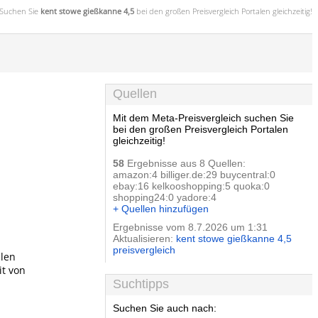
Suchen Sie
kent stowe gießkanne 4,5
bei den großen
Preisvergleich
Portalen gleichzeitig!
Quellen
Mit dem Meta-Preisvergleich suchen Sie
bei den großen Preisvergleich Portalen
gleichzeitig!
58
Ergebnisse aus 8 Quellen:
amazon:4 billiger.de:29 buycentral:0
ebay:16 kelkooshopping:5 quoka:0
shopping24:0 yadore:4
+ Quellen hinzufügen
Ergebnisse vom 8.7.2026 um 1:31
Aktualisieren:
kent stowe gießkanne 4,5
preisvergleich
llen
it von
Suchtipps
Suchen Sie auch nach: