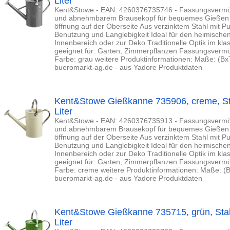
Liter
Kent&Stowe - EAN: 4260376735746 - Fassungsvermöge
und abnehmbarem Brausekopf für bequemes Gießen L
öffnung auf der Oberseite Aus verzinktem Stahl mit Pu
Benutzung und Langlebigkeit Ideal für den heimische
Innenbereich oder zur Deko Traditionelle Optik im kla
geeignet für: Garten, Zimmerpflanzen Fassungsvermöge
Farbe: grau weitere Produktinformationen: Maße: (BxT
bueromarkt-ag.de - aus Yadore Produktdaten
Kent&Stowe Gießkanne 735906, creme, Sta
Liter
Kent&Stowe - EAN: 4260376735913 - Fassungsvermöge
und abnehmbarem Brausekopf für bequemes Gießen L
öffnung auf der Oberseite Aus verzinktem Stahl mit Pu
Benutzung und Langlebigkeit Ideal für den heimische
Innenbereich oder zur Deko Traditionelle Optik im kla
geeignet für: Garten, Zimmerpflanzen Fassungsvermöge
Farbe: creme weitere Produktinformationen: Maße: (B
bueromarkt-ag.de - aus Yadore Produktdaten
Kent&Stowe Gießkanne 735715, grün, Stahl
Liter