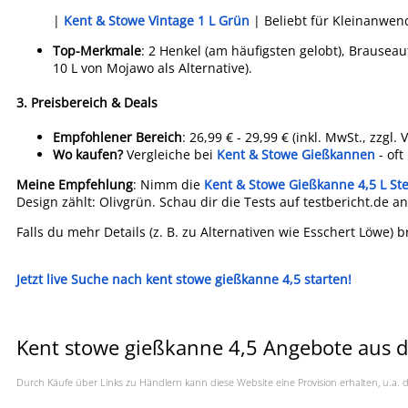
|
Kent & Stowe Vintage 1 L Grün
| Beliebt für Kleinanwen
Top-Merkmale
: 2 Henkel (am häufigsten gelobt), Brauseau
10 L von Mojawo als Alternative).
3.
Preisbereich & Deals
Empfohlener Bereich
: 26,99 € - 29,99 € (inkl. MwSt., zzgl.
Wo kaufen?
Vergleiche bei
Kent & Stowe Gießkannen
- oft
Meine Empfehlung
: Nimm die
Kent & Stowe Gießkanne 4,5 L St
Design zählt: Olivgrün. Schau dir die Tests auf testbericht.de an
Falls du mehr Details (z. B. zu Alternativen wie Esschert Löwe) b
Jetzt live Suche nach kent stowe gießkanne 4,5 starten!
Kent stowe gießkanne 4,5 Angebote aus d
Durch Käufe über Links zu Händlern kann diese Website eine Provision erhalten, u.