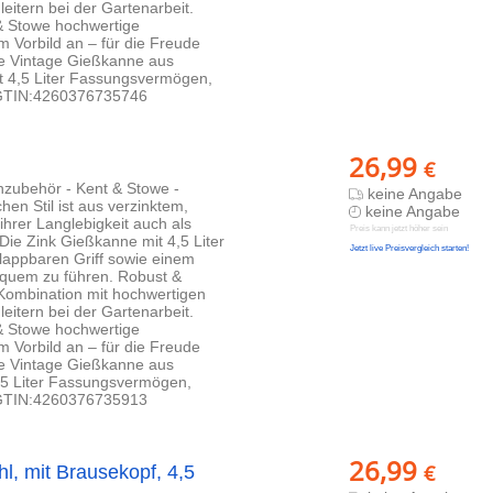
eitern bei der Gartenarbeit.
 & Stowe hochwertige
m Vorbild an – für die Freude
e Vintage Gießkanne aus
it 4,5 Liter Fassungsvermögen,
- GTIN:4260376735746
26,99
€
enzubehör - Kent & Stowe -
keine Angabe
hen Stil ist aus verzinktem,
keine Angabe
hrer Langlebigkeit auch als
Preis kann jetzt höher sein
Die Zink Gießkanne mit 4,5 Liter
Jetzt live Preisvergleich starten!
lappbaren Griff sowie einem
quem zu führen. Robust &
 Kombination mit hochwertigen
eitern bei der Gartenarbeit.
 & Stowe hochwertige
m Vorbild an – für die Freude
e Vintage Gießkanne aus
4,5 Liter Fassungsvermögen,
- GTIN:4260376735913
26,99
€
, mit Brausekopf, 4,5