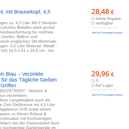
28,48
€
, mit Brausekopf, 4,5
keine Angabe
n ca. 4,5 Liter Mit 2 Henkeln
verfügbar
eichtes Befüllen dank großer
Preis kann jetzt höher sein
lverbeschichtung für rostfreie
Jetzt live Preisvergleich starten!
n Garten, Balkon und
ssisch englischen Stil Merkmale:
n: 4,5 Liter Material: Metall
xH) 16,5 x 41 x 24,5 cm - bei
29,96
€
in Blau – Verzinkte
 für das Tägliche Gießen
0
 Griffen
Auf Lager
260376735937 - Nützlich &
Preis kann jetzt höher sein
 aus verzinktem,
Jetzt live Preisvergleich starten!
hrer Langlebigkeit auch als
e Zink Gießkanne mit 4,5 Liter
lappbaren Griff sowie einem
quem zu führen Robust &
Kombination mit hochwertigen
eitern bei der Gartenarbeit Kent
we hochwertige Gartengeräte im