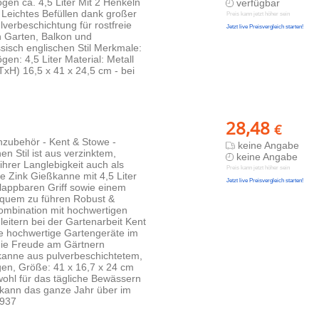
n ca. 4,5 Liter Mit 2 Henkeln
verfügbar
eichtes Befüllen dank großer
Preis kann jetzt höher sein
lverbeschichtung für rostfreie
Jetzt live Preisvergleich starten!
n Garten, Balkon und
ssisch englischen Stil Merkmale:
n: 4,5 Liter Material: Metall
xH) 16,5 x 41 x 24,5 cm - bei
28,48
€
enzubehör - Kent & Stowe -
keine Angabe
en Stil ist aus verzinktem,
keine Angabe
hrer Langlebigkeit auch als
Preis kann jetzt höher sein
e Zink Gießkanne mit 4,5 Liter
Jetzt live Preisvergleich starten!
lappbaren Griff sowie einem
quem zu führen Robust &
Kombination mit hochwertigen
eitern bei der Gartenarbeit Kent
we hochwertige Gartengeräte im
r die Freude am Gärtnern
kanne aus pulverbeschichtetem,
gen, Größe: 41 x 16,7 x 24 cm
wohl für das tägliche Bewässern
 kann das ganze Jahr über im
5937