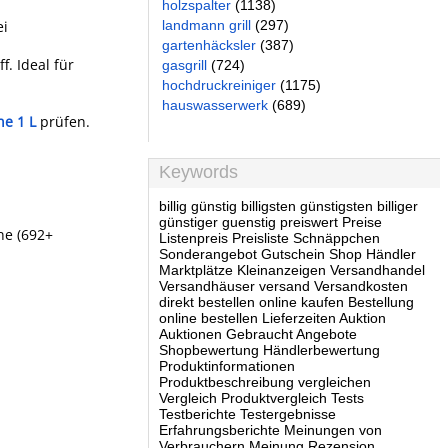
holzspalter
(1138)
landmann grill
(297)
ei
gartenhäcksler
(387)
. Ideal für
gasgrill
(724)
hochdruckreiniger
(1175)
hauswasserwerk
(689)
e 1 L
prüfen.
Keywords
billig günstig billigsten günstigsten billiger
günstiger guenstig preiswert Preise
rne (692+
Listenpreis Preisliste Schnäppchen
Sonderangebot Gutschein Shop Händler
Marktplätze Kleinanzeigen Versandhandel
Versandhäuser versand Versandkosten
direkt bestellen online kaufen Bestellung
online bestellen Lieferzeiten Auktion
Auktionen Gebraucht Angebote
Shopbewertung Händlerbewertung
Produktinformationen
Produktbeschreibung vergleichen
Vergleich Produktvergleich Tests
Testberichte Testergebnisse
Erfahrungsberichte Meinungen von
Verbrauchern Meinung Rezension