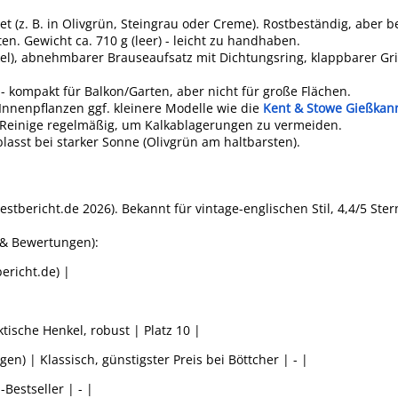
et (z. B. in Olivgrün, Steingrau oder Creme). Rostbeständig, aber b
n. Gewicht ca. 710 g (leer) - leicht zu handhaben.
el), abnehmbarer Brauseaufsatz mit Dichtungsring, klappbarer Griff
 - kompakt für Balkon/Garten, aber nicht für große Flächen.
 Innenpflanzen ggf. kleinere Modelle wie die
Kent & Stowe Gießkann
). Reinige regelmäßig, um Kalkablagerungen zu vermeiden.
lasst bei starker Sonne (Olivgrün am haltbarsten).
 testbericht.de 2026). Bekannt für vintage-englischen Stil, 4,4/5 Ste
 & Bewertungen):
bericht.de) |
tische Henkel, robust | Platz 10 |
n) | Klassisch, günstigster Preis bei Böttcher | - |
-Bestseller | - |