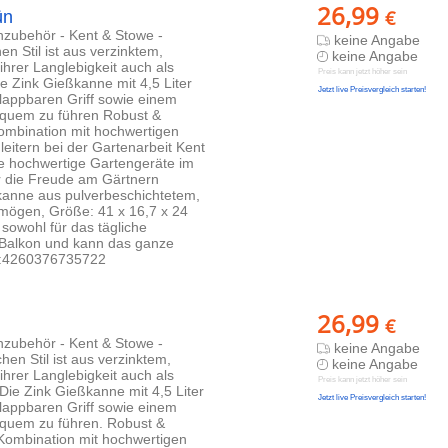
26,99
€
ün
enzubehör - Kent & Stowe -
keine Angabe
en Stil ist aus verzinktem,
keine Angabe
hrer Langlebigkeit auch als
Preis kann jetzt höher sein
e Zink Gießkanne mit 4,5 Liter
Jetzt live Preisvergleich starten!
lappbaren Griff sowie einem
quem zu führen Robust &
Kombination mit hochwertigen
eitern bei der Gartenarbeit Kent
we hochwertige Gartengeräte im
für die Freude am Gärtnern
kanne aus pulverbeschichtetem,
ermögen, Größe: 41 x 16,7 x 24
sowohl für das tägliche
 Balkon und kann das ganze
N:4260376735722
26,99
€
enzubehör - Kent & Stowe -
keine Angabe
hen Stil ist aus verzinktem,
keine Angabe
hrer Langlebigkeit auch als
Preis kann jetzt höher sein
Die Zink Gießkanne mit 4,5 Liter
Jetzt live Preisvergleich starten!
lappbaren Griff sowie einem
quem zu führen. Robust &
 Kombination mit hochwertigen