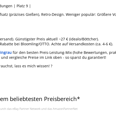
dungen | Platz 9 |
fsatz (präzises Gießen), Retro-Design. Weniger populär: Größere Vo
 Versand). Günstigster Preis aktuell ~27 € (idealo/Böttcher).
 Rabatte bei Bloomling/OTTO. Achte auf Versandkosten (ca. 4-6 €).
eingrau
für den besten Preis-Leistung-Mix (hohe Bewertungen, pra
 und vergleiche Preise im Link oben - so sparst du garantiert!
rauchst, lass es mich wissen! ?
em beliebtesten Preisbereich*
a. durch das eBay Partner Network und das AmazonPartnerNet