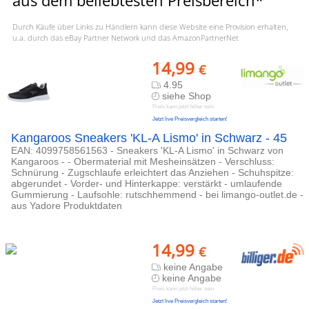
aus dem beliebtesten Preisbereich*
Durch Käufe über Links zu Händlern kann diese Website eine Provision erhalten,
u.a. durch das eBay Partner Network und das AmazonPartnerNet
14,99
€
4.95
siehe Shop
Preis kann jetzt höher sein
Jetzt live Preisvergleich starten!
Kangaroos Sneakers 'KL-A Lismo' in Schwarz - 45
EAN: 4099758561563 - Sneakers 'KL-A Lismo' in Schwarz von
Kangaroos - - Obermaterial mit Mesheinsätzen - Verschluss:
Schnürung - Zugschlaufe erleichtert das Anziehen - Schuhspitze:
abgerundet - Vorder- und Hinterkappe: verstärkt - umlaufende
Gummierung - Laufsohle: rutschhemmend - bei limango-outlet.de -
aus Yadore Produktdaten
14,99
€
keine Angabe
keine Angabe
Preis kann jetzt höher sein
Jetzt live Preisvergleich starten!