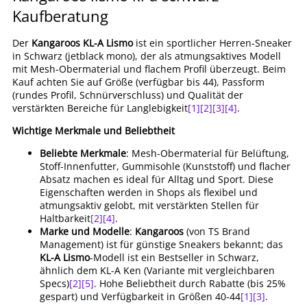
Kaufberatung
Der
Kangaroos KL-A Lismo
ist ein sportlicher Herren-Sneaker
in Schwarz (jetblack mono), der als atmungsaktives Modell
mit Mesh-Obermaterial und flachem Profil überzeugt. Beim
Kauf achten Sie auf Größe (verfügbar bis 44), Passform
(rundes Profil, Schnürverschluss) und Qualität der
verstärkten Bereiche für Langlebigkeit
[1]
[2]
[3]
[4]
.
Wichtige Merkmale und Beliebtheit
Beliebte Merkmale
: Mesh-Obermaterial für Belüftung,
Stoff-Innenfutter, Gummisohle (Kunststoff) und flacher
Absatz machen es ideal für Alltag und Sport. Diese
Eigenschaften werden in Shops als flexibel und
atmungsaktiv gelobt, mit verstärkten Stellen für
Haltbarkeit
[2]
[4]
.
Marke und Modelle
:
Kangaroos
(von TS Brand
Management) ist für günstige Sneakers bekannt; das
KL-A Lismo
-Modell ist ein Bestseller in Schwarz,
ähnlich dem KL-A Ken (Variante mit vergleichbaren
Specs)
[2]
[5]
. Hohe Beliebtheit durch Rabatte (bis 25%
gespart) und Verfügbarkeit in Größen 40-44
[1]
[3]
.