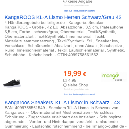
keine Angabe
Preis kann jetzt höher sein
Jetzt live Preisvergleich starten!
KangaROOS KL-A Lismo Herren Schwarz/Grau 42
4 Händlerangebote bei billiger.de - Kategorie: Sneaker -
KangaROOS - Größe , 42 EU, Absatzhöhe , 3,5 cm, Plateauhöhe ,
3,5 cm, Farbe , schwarz/grau, Obermaterial , Textil/Synthetik,
Obermaterialart , Textil/Synthetik, Innenmaterial , Textil,
Materialzusammensetzung , Textil/Synthetik, Stil , Sneaker low,
Verschluss , Schnürsenkel, Absatzart , ohne Absatz, Schuhspitze ,
Rund, Innensohlenmaterial , Textil, Laufsohlenmaterial , Synthetik,
Schuhhöhe , Knöchelhoch, - GTIN:4099758561532
19,99
€
4.95
siehe Shop
Preis kann jetzt höher sein
Jetzt live Preisvergleich starten!
Kangaroos Sneakers 'KL-A Lismo' in Schwarz - 43
EAN: 4099758561549 - Sneakers 'KL-A Lismo' in Schwarz von
Kangaroos - - Obermaterial mit Mesheinsätzen - Verschluss:
Schnürung - Zugschlaufe erleichtert das Anziehen - Schuhspitze:
abgerundet - Vorder- und Hinterkappe: verstärkt - umlaufende
Gummierung - Laufsohle: rutschhemmend - bei limango-outlet.de -