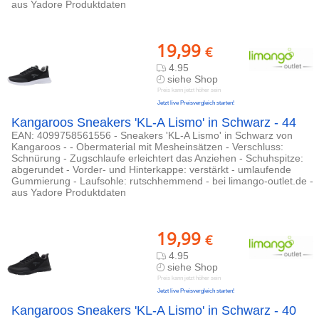
aus Yadore Produktdaten
19,99
€
4.95
siehe Shop
Preis kann jetzt höher sein
Jetzt live Preisvergleich starten!
Kangaroos Sneakers 'KL-A Lismo' in Schwarz - 44
EAN: 4099758561556 - Sneakers 'KL-A Lismo' in Schwarz von
Kangaroos - - Obermaterial mit Mesheinsätzen - Verschluss:
Schnürung - Zugschlaufe erleichtert das Anziehen - Schuhspitze:
abgerundet - Vorder- und Hinterkappe: verstärkt - umlaufende
Gummierung - Laufsohle: rutschhemmend - bei limango-outlet.de -
aus Yadore Produktdaten
19,99
€
4.95
siehe Shop
Preis kann jetzt höher sein
Jetzt live Preisvergleich starten!
Kangaroos Sneakers 'KL-A Lismo' in Schwarz - 40