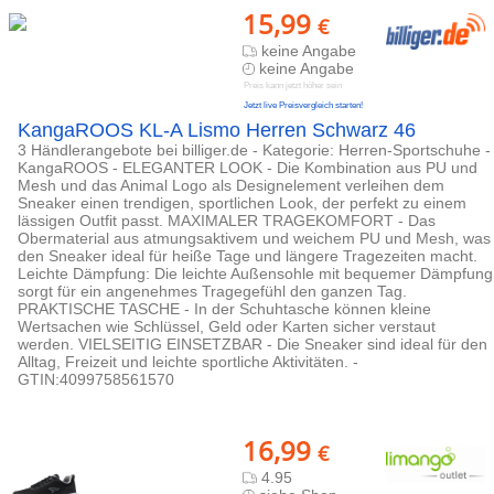
15,99
€
keine Angabe
keine Angabe
Preis kann jetzt höher sein
Jetzt live Preisvergleich starten!
KangaROOS KL-A Lismo Herren Schwarz 46
3 Händlerangebote bei billiger.de - Kategorie: Herren-Sportschuhe -
KangaROOS - ELEGANTER LOOK - Die Kombination aus PU und
Mesh und das Animal Logo als Designelement verleihen dem
Sneaker einen trendigen, sportlichen Look, der perfekt zu einem
lässigen Outfit passt. MAXIMALER TRAGEKOMFORT - Das
Obermaterial aus atmungsaktivem und weichem PU und Mesh, was
den Sneaker ideal für heiße Tage und längere Tragezeiten macht.
Leichte Dämpfung: Die leichte Außensohle mit bequemer Dämpfung
sorgt für ein angenehmes Tragegefühl den ganzen Tag.
PRAKTISCHE TASCHE - In der Schuhtasche können kleine
Wertsachen wie Schlüssel, Geld oder Karten sicher verstaut
werden. VIELSEITIG EINSETZBAR - Die Sneaker sind ideal für den
Alltag, Freizeit und leichte sportliche Aktivitäten. -
GTIN:4099758561570
16,99
€
4.95