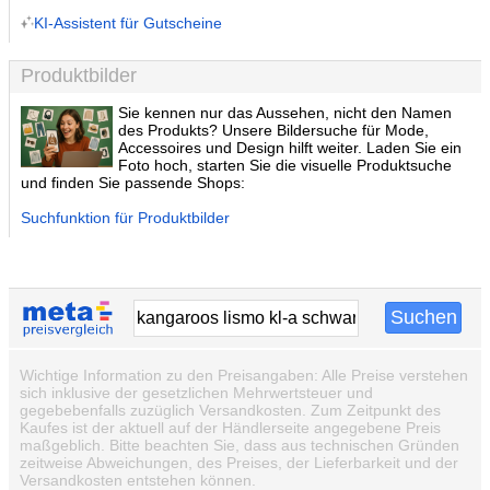
KI-Assistent für Gutscheine
Produktbilder
Sie kennen nur das Aussehen, nicht den Namen
des Produkts? Unsere Bildersuche für Mode,
Accessoires und Design hilft weiter. Laden Sie ein
Foto hoch, starten Sie die visuelle Produktsuche
und finden Sie passende Shops:
Suchfunktion für Produktbilder
Wichtige Information zu den Preisangaben: Alle Preise verstehen
sich inklusive der gesetzlichen Mehrwertsteuer und
gegebebenfalls zuzüglich Versandkosten. Zum Zeitpunkt des
Kaufes ist der aktuell auf der Händlerseite angegebene Preis
maßgeblich. Bitte beachten Sie, dass aus technischen Gründen
zeitweise Abweichungen, des Preises, der Lieferbarkeit und der
Versandkosten entstehen können.