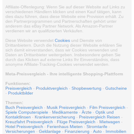
Affiliate-Offenlegung: Wenn Sie auf dieser Website auf Links zu
verschiedenen Händlern klicken und einen Kauf tätigen, kann
dies dazu führen, dass diese Website eine Provision erhält. Zu
den Partnerprogrammen und Partnerschaften gehört unter
anderem das eBay Partner Network. Als Amazon-Partner
verdienen wir an qualifizierten Verkäufen.
Diese Website verwendet
Cookies
und Dienste von
Drittanbietern. Durch die Nutzung dieser Website erklären Sie
sich damit einverstanden, dass wir Cookies verwenden und
Daten an Drittanbieter weitergeben. Insbesondere geben Sie
durch das Klicken auf externe Links Ihr Einverständnis, dass
anonyme Affiliate-Tracking-Cookies verwendet werden.
Meta-Preisvergleich - Ihre intelligente Shopping-Plattform
Funktionen:
Preisvergleich
-
Produktvergleich
-
Shopbewertung
-
Gutscheine
-
Produktbilder
Themen:
Buch Preisvergleich
-
Musik Preisvergleich
-
Film Preisvergleich
-
Spiele Computerspiele
-
Medikamente
-
Ärzte
-
Optik und
Kontaktlinsen
-
Krankenversicherung
-
Preisvergleich Reisen
-
Kreuzfahrt Preisvergleich
-
Flüge Preisvergleich
-
Mietwagen
-
Hotel Preisvergleich
-
Ferienhaus Mieten
-
Stromtarife
-
Versicherungen
-
Geldanlage
-
Finanzierung
-
Auto
-
Immobilien