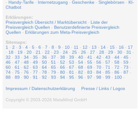
-
Handy-Tarife
-
Internetzugang
-
Geschenke
-
Singlebörsen
-
KI-
Chatbot
Erklärungen:
Preisvergleich Übersicht / Marktübersicht
-
Liste der
Preisvergleich Quellen
-
Benutzerdefinierte Preisvergleich
Quellen
-
Erklärungen zum Meta-Preisvergleich
Sitemaps:
1
-
2
-
3
-
4
-
5
-
6
-
7
-
8
-
9
-
10
-
11
-
12
-
13
-
14
-
15
-
16
-
17
-
18
-
19
-
20
-
21
-
22
-
23
-
24
-
25
-
26
-
27
-
28
-
29
-
30
-
31
-
32
-
33
-
34
-
35
-
36
-
37
-
38
-
39
-
40
-
41
-
42
-
43
-
44
-
45
-
46
-
47
-
48
-
49
-
50
-
51
-
52
-
53
-
54
-
55
-
56
-
57
-
58
-
59
-
60
-
61
-
62
-
63
-
64
-
65
-
66
-
67
-
68
-
69
-
70
-
71
-
72
-
73
-
74
-
75
-
76
-
77
-
78
-
79
-
80
-
81
-
82
-
83
-
84
-
85
-
86
-
87
-
88
-
89
-
90
-
91
-
92
-
93
-
94
-
95
-
96
-
97
-
98
-
99
-
100
-
Impressum / Datenschutzerklärung
Presse / Links / Logos
Copyright © 2003-2026 MetaMind GmbH