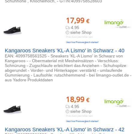
Schuhhöhe , Knöchelhoch, - GTIN:4099758528603
17,99
€
4.95
siehe Shop
Preis kann jetzt höher sein
Jetzt live Preisvergleich starten!
Kangaroos Sneakers 'KL-A Lismo' in Schwarz - 40
EAN: 4099758561525 - Sneakers 'KL-A Lismo' in Schwarz von
Kangaroos - - Obermaterial mit Mesheinsätzen - Verschluss:
Schnürung - Zugschlaufe erleichtert das Anziehen - Schuhspitze:
abgerundet - Vorder- und Hinterkappe: verstärkt - umlaufende
Gummierung - Laufsohle: rutschhemmend - bei limango-outlet.de -
aus Yadore Produktdaten
18,99
€
4.95
siehe Shop
Preis kann jetzt höher sein
Jetzt live Preisvergleich starten!
Kangaroos Sneakers 'KL-A Lismo' in Schwarz - 42