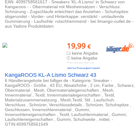
EAN: 4099758561617 - Sneakers 'KL-A Lismo' in Schwarz von
Kangaroos - - Obermaterial mit Mesheinsätzen - Verschluss:
Schnürung - Zugschlaufe erleichtert das Anziehen - Schuhspitze:
abgerundet - Vorder- und Hinterkappe: verstärkt - umlaufende
Gummierung - Laufsohle: rutschhemmend - bei limango-outlet.de -
aus Yadore Produktdaten
19,99
€
keine Angabe
keine Angabe
Preis kann jetzt höher sein
Jetzt live Preisvergleich starten!
KangaROOS KL-A Lismo Schwarz 43
6 Händlerangebote bei billiger.de - Kategorie: Sneaker -
KangaROOS - Größe , 43 EU, Absatzhöhe , 2 cm, Farbe , Schwarz,
Obermaterial , Mesh, Obermaterialeigenschaften , Mesh,
Innenmaterial , Textil, Innenmaterialeigenschaften , Textil,
Materialzusammensetzung , Mesh,Textil, Stil , Laufschuh,
Verschluss , Schnürer, Verschlussdetails , Schnürer, Schuhspitze ,
Geschlossen, Innensohlenmaterial , Gummi,
Innensohleneigenschaften , Textil, Laufsohlenmaterial , Gummi,
Laufsohleneigenschaften , Gummi, Schuhweite , mittel, -
GTIN:4099758561549