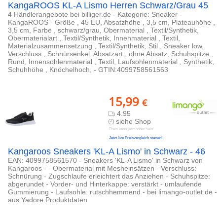
KangaROOS KL-A Lismo Herren Schwarz/Grau 45
4 Händlerangebote bei billiger.de - Kategorie: Sneaker -
KangaROOS - Größe , 45 EU, Absatzhöhe , 3,5 cm, Plateauhöhe ,
3,5 cm, Farbe , schwarz/grau, Obermaterial , Textil/Synthetik,
Obermaterialart , Textil/Synthetik, Innenmaterial , Textil,
Materialzusammensetzung , Textil/Synthetik, Stil , Sneaker low,
Verschluss , Schnürsenkel, Absatzart , ohne Absatz, Schuhspitze ,
Rund, Innensohlenmaterial , Textil, Laufsohlenmaterial , Synthetik,
Schuhhöhe , Knöchelhoch, - GTIN:4099758561563
15,99
€
4.95
siehe Shop
Preis kann jetzt höher sein
Jetzt live Preisvergleich starten!
Kangaroos Sneakers 'KL-A Lismo' in Schwarz - 46
EAN: 4099758561570 - Sneakers 'KL-A Lismo' in Schwarz von
Kangaroos - - Obermaterial mit Mesheinsätzen - Verschluss:
Schnürung - Zugschlaufe erleichtert das Anziehen - Schuhspitze:
abgerundet - Vorder- und Hinterkappe: verstärkt - umlaufende
Gummierung - Laufsohle: rutschhemmend - bei limango-outlet.de -
aus Yadore Produktdaten