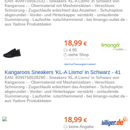
EAN: 4099758561532 - Sneakers 'KL-A Lismo' in Schwarz von
Kangaroos - - Obermaterial mit Mesheinsätzen - Verschluss:
Schnürung - Zugschlaufe erleichtert das Anziehen - Schuhspitze:
abgerundet - Vorder- und Hinterkappe: verstärkt - umlaufende
Gummierung - Laufsohle: rutschhemmend - bei limango-outlet.de -
aus Yadore Produktdaten
18,99
€
4.95
siehe Shop
Preis kann jetzt höher sein
Jetzt live Preisvergleich starten!
Kangaroos Sneakers 'KL-A Lismo' in Schwarz - 41
EAN: 4099758528290 - Sneakers 'KL-A Lismo' in Schwarz von
Kangaroos - - Obermaterial mit Mesheinsätzen - Verschluss:
Schnürung - Zugschlaufe erleichtert das Anziehen - Schuhspitze:
abgerundet - Vorder- und Hinterkappe: verstärkt - umlaufende
Gummierung - Laufsohle: rutschhemmend - bei limango-outlet.de -
aus Yadore Produktdaten
18,99
€
keine Angabe