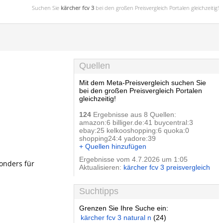
Suchen Sie
kärcher fcv 3
bei den großen
Preisvergleich
Portalen gleichzeitig!
Quellen
Mit dem Meta-Preisvergleich suchen Sie
bei den großen Preisvergleich Portalen
gleichzeitig!
124
Ergebnisse aus 8 Quellen:
amazon:6 billiger.de:41 buycentral:3
ebay:25 kelkooshopping:6 quoka:0
shopping24:4 yadore:39
+ Quellen hinzufügen
Ergebnisse vom 4.7.2026 um 1:05
onders für
Aktualisieren:
kärcher fcv 3 preisvergleich
Suchtipps
Grenzen Sie Ihre Suche ein:
kärcher fcv 3 natural n
(24)