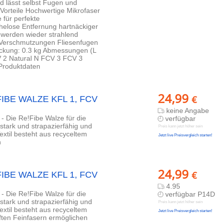
 lässt selbst Fugen und
orteile Hochwertige Mikrofaser
für perfekte
helose Entfernung hartnäckiger
werden wieder strahlend
 Verschmutzungen Fliesenfugen
ackung: 0.3 kg Abmessungen (L
 2 Natural N FCV 3 FCV 3
 Produktdaten
24,99
€
!FIBE WALZE KFL 1, FCV
keine Angabe
ie Re!Fibe Walze für die
verfügbar
tark und strapazierfähig und
Preis kann jetzt höher sein
extil besteht aus recyceltem
Jetzt live Preisvergleich starten!
n
24,99
€
!FIBE WALZE KFL 1, FCV
4.95
ie Re!Fibe Walze für die
verfügbar P14D
tark und strapazierfähig und
Preis kann jetzt höher sein
extil besteht aus recyceltem
Jetzt live Preisvergleich starten!
ften Feinfasern ermöglichen