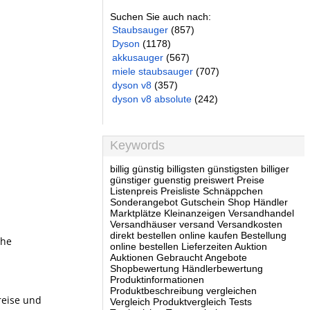
Suchen Sie auch nach:
Staubsauger
(857)
Dyson
(1178)
akkusauger
(567)
miele staubsauger
(707)
dyson v8
(357)
dyson v8 absolute
(242)
Keywords
billig günstig billigsten günstigsten billiger
günstiger guenstig preiswert Preise
Listenpreis Preisliste Schnäppchen
Sonderangebot Gutschein Shop Händler
Marktplätze Kleinanzeigen Versandhandel
Versandhäuser versand Versandkosten
direkt bestellen online kaufen Bestellung
che
online bestellen Lieferzeiten Auktion
Auktionen Gebraucht Angebote
Shopbewertung Händlerbewertung
Produktinformationen
Produktbeschreibung vergleichen
reise und
Vergleich Produktvergleich Tests