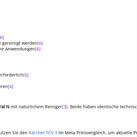
[6]
 gereinigt werden
[6]
iche Anwendungen
[6]
rforderlich
[6]
eren
[4]
ral N
mit natürlichem Reiniger
[3]
. Beide haben identische technis
Nutzen Sie den
Kärcher FCV 3
im Meta-Preisvergleich, um aktuelle P