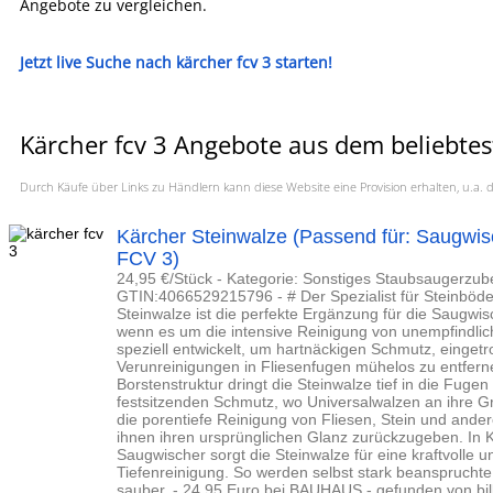
Angebote zu vergleichen.
Jetzt live Suche nach kärcher fcv 3 starten!
Kärcher fcv 3 Angebote aus dem beliebtes
Durch Käufe über Links zu Händlern kann diese Website eine Provision erhalten, u.
Kärcher Steinwalze (Passend für: Saugwi
FCV 3)
24,95 €/Stück - Kategorie: Sonstiges Staubsaugerzube
GTIN:4066529215796 - # Der Spezialist für Steinböd
Steinwalze ist die perfekte Ergänzung für die Saugwi
wenn es um die intensive Reinigung von unempfindli
speziell entwickelt, um hartnäckigen Schmutz, einget
Verunreinigungen in Fliesenfugen mühelos zu entferne
Borstenstruktur dringt die Steinwalze tief in die Fugen
festsitzenden Schmutz, wo Universalwalzen an ihre Gre
die porentiefe Reinigung von Fliesen, Stein und and
ihnen ihren ursprünglichen Glanz zurückzugeben. In 
Saugwischer sorgt die Steinwalze für eine kraftvoll
Tiefenreinigung. So werden selbst stark beanspruchte
sauber. - 24,95 Euro bei BAUHAUS - gefunden von bill