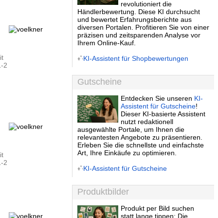
revolutioniert die
Händlerbewertung. Diese KI durchsucht
und bewertet Erfahrungsberichte aus
diversen Portalen. Profitieren Sie von einer
präzisen und zeitsparenden Analyse vor
Ihrem Online-Kauf.
it
KI-Assistent für Shopbewertungen
1-2
Gutscheine
Entdecken Sie unseren
KI-
Assistent für Gutscheine
!
Dieser KI-basierte Assistent
nutzt redaktionell
ausgewählte Portale, um Ihnen die
relevantesten Angebote zu präsentieren.
Erleben Sie die schnellste und einfachste
Art, Ihre Einkäufe zu optimieren.
it
1-2
KI-Assistent für Gutscheine
Produktbilder
Produkt per Bild suchen
statt lange tippen: Die