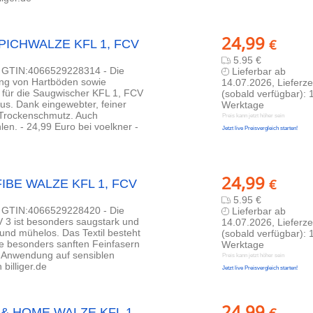
24,99
€
PPICHWALZE KFL 1, FCV
5.95 €
 - GTIN:4066529228314 - Die
Lieferbar ab
gung von Hartböden sowie
14.07.2026, Lieferze
d für die Saugwischer KFL 1, FCV
(sobald verfügbar): 
s. Dank eingewebter, feiner
Werktage
 Trockenschmutz. Auch
Preis kann jetzt höher sein
en. - 24,99 Euro bei voelkner -
Jetzt live Preisvergleich starten!
24,99
€
!FIBE WALZE KFL 1, FCV
5.95 €
 - GTIN:4066529228420 - Die
Lieferbar ab
 3 ist besonders saugstark und
14.07.2026, Lieferze
 und mühelos. Das Textil besteht
(sobald verfügbar): 
e besonders sanften Feinfasern
Werktage
 Anwendung auf sensiblen
Preis kann jetzt höher sein
billiger.de
Jetzt live Preisvergleich starten!
24,99
T & HOME WALZE KFL 1,