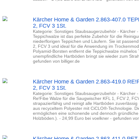
Kärcher Home & Garden 2.863-407.0 TE
2, FCV 3 1St.
Kategorie: Sonstiges Staubsaugerzubehör - Kärcher
Teppichwalze ist das perfekte Zubehör für die Reini
niederflorigen Teppichen und Läufern. Sie ist passen
2, FCV 3 und ideal für die Anwendung im Trockenmodu
Polyamid-Borsten entfernt die Teppichwalze mühelos
unempfindliche Hartböden bringt sie wieder zum Strahl
gefunden von billiger.de
Kärcher Home & Garden 2.863-419.0 RE
2, FCV 3 1St.
Kategorie: Sonstiges Staubsaugerzubehör - Kärcher
Re!Fibe Walze für die Saugwischer KFL 1, FCV 2, FCV
strapazierfähig und reinigt alle Hartböden zuverlässig
aus recyceltem Polyester mit CiCLO®-Technologie. Di
ermöglichen eine schonende und dennoch gründliche
Holzböden.). - 24,99 Euro bei voelkner - gefunden von 
Kärcher Home & Garden 2.863-411.0 PE