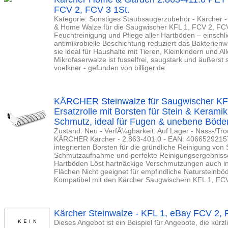
FCV 2, FCV 3 1St.
Kategorie: Sonstiges Staubsaugerzubehör - Kärcher 
& Home Walze für die Saugwischer KFL 1, FCV 2, FCV
Feuchtreinigung und Pflege aller Hartböden – einschlie
antimikrobielle Beschichtung reduziert das Bakterien
sie ideal für Haushalte mit Tieren, Kleinkindern und Al
Mikrofaserwalze ist fusselfrei, saugstark und äußerst 
voelkner - gefunden von billiger.de
KÄRCHER Steinwalze für Saugwischer KFL
Ersatzrolle mit Borsten für Stein & Keramik
Schmutz, ideal für Fugen & unebene Böde
Zustand: Neu - VerfÃ¼gbarkeit: Auf Lager - Nass-/Tro
KÄRCHER Kärcher - 2.863-401.0 - EAN: 406652921579
integrierten Borsten für die gründliche Reinigung von
Schmutzaufnahme und perfekte Reinigungsergebnisse
Hartböden Löst hartnäckige Verschmutzungen auch i
Flächen Nicht geeignet für empfindliche Natursteinb
Kompatibel mit den Kärcher Saugwischern KFL 1, FC
Kärcher Steinwalze - KFL 1, eBay FCV 2,
Dieses Angebot ist ein Beispiel für Angebote, die kürz