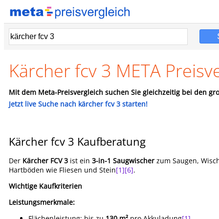
Kärcher fcv 3 META Preisve
Mit dem Meta-Preisvergleich suchen Sie gleichzeitig bei den gro
Jetzt live Suche nach kärcher fcv 3 starten!
Kärcher fcv 3 Kaufberatung
Der
Kärcher FCV 3
ist ein
3-in-1 Saugwischer
zum Saugen, Wisch
Hartböden wie Fliesen und Stein
[1]
[6]
.
Wichtige Kaufkriterien
Leistungsmerkmale:
Flächenleistung: bis zu
130 m²
pro Akkuladung
[1]