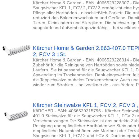
Kärcher Home & Garden - EAN: 4066529228307 - Die
Saugwischer KFL 1, FCV 2, FCV 3 ermöglicht eine hy
Pflege aller Hartböden - einschließlich Parkett. Die an
reduziert das Bakterienwachstum und Gerüche. Damit is
Tieren, Kleinkindern und Allergikern. Die hochwertige M
saugstark und äußerst strapazierfähig. - bei voelkner
Kärcher Home & Garden 2.863-407.0 TE
2, FCV 3 1St.
Kärcher Home & Garden - EAN: 4066529228314 - Die 
Zubehör für die Reinigung von Hartböden sowie niede
Läufern. Sie ist passend für die Saugwischer KFL 1, F
Anwendung im Trockenmodus. Dank eingewebter, fein
die Teppichwalze mühelos Trockenschmutz. Auch unem
wieder zum Strahlen. - bei voelkner.de - aus Yadore 
Kärcher Steinwalze KFL 1, FCV 2, FCV 3 ,
KäRCHER - EAN: 4066529215796 - Kärcher Steinwalz
401.0 Steinwalze für die Saugwischer KFL 1, FCV 2 
Verschmutzungen Die Steinwalze ist das perfekte Zube
Reinigung unempfindlicher Hartböden wie Stein oder K
empfindliche Natursteinböden wie Marmor oder Terrak
Saugwischer KFL 1, FCV 2 und FCV 3. Dank integrierte