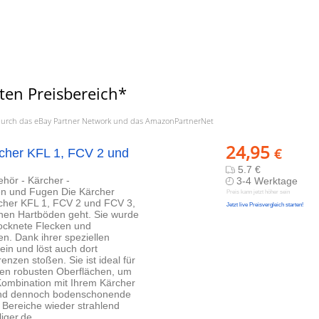
ten Preisbereich*
a. durch das eBay Partner Network und das AmazonPartnerNet
24,95
€
scher KFL 1, FCV 2 und
5.7 €
hör - Kärcher -
3-4 Werktage
en und Fugen Die Kärcher
Preis kann jetzt höher sein
scher KFL 1, FCV 2 und FCV 3,
Jetzt live Preisvergleich starten!
chen Hartböden geht. Sie wurde
rocknete Flecken und
n. Dank ihrer speziellen
 ein und löst auch dort
nzen stoßen. Sie ist ideal für
eren robusten Oberflächen, um
Kombination mit Ihrem Kärcher
e und dennoch bodenschonende
 Bereiche wieder strahlend
iger.de