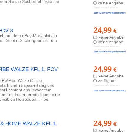
ieren Sie die Suchergebnisse um
keine Angabe
Preis kann jetzt höher sein
Jetzt live Preisvergleich starten!
24,99
€
 FCV 3
lich auf dem eBay-Marktplatz in
keine Angabe
eren Sie die Suchergebnisse um
keine Angabe
Preis kann jetzt höher sein
Jetzt live Preisvergleich starten!
24,99
€
!FIBE WALZE KFL 1, FCV
keine Angabe
Re!Fibe Walze für die
verfügbar
tark und strapazierfähig und
Preis kann jetzt höher sein
extil besteht aus recyceltem
Jetzt live Preisvergleich starten!
ten Feinfasern ermöglichen eine
siblen Holzböden. . - bei
24,99
€
T & HOME WALZE KFL 1,
keine Angabe