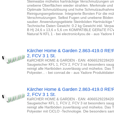
Steinwalze mühelos hartnäckige Verschmutzungen und
unebene Oberflächen wieder strahlen. Merkmale und V
Optimale Schmutzlösung und hohe Schmutzaufnahme 
Reinigungsergebnisse. Integrierte Borsten Für die mü
Verschmutzungen. Selbst Fugen und unebene Böden 
sauber. Anwendungsgebiete Steinböden Hartnäckige
Technische Daten Gewicht: 0.2 kg Gewicht inkl. Verp
B H) 24,6 x 13,6 x 5,6 cm KOMPATIBLE GERäTE FCV
Natural N KFL 1 - bei electronic4you.de - aus Yadore
Kärcher Home & Garden 2.863-419.0 RE
2, FCV 3 1 St.
KäRCHER HOME & GARDEN - EAN: 4066529228420 - D
Saugwischer KFL 1, FCV 2, FCV 3 ist besonders saugs
reinigt alle Hartböden zuverlässig und mühelos. Das T
Polyester... - bei conrad.de - aus Yadore Produktdate
Kärcher Home & Garden 2.863-419.0 RE
2, FCV 3 1 St.
KäRCHER HOME & GARDEN - EAN: 4066529228420 - D
Saugwischer KFL 1, FCV 2, FCV 3 ist besonders saugs
reinigt alle Hartböden zuverlässig und mühelos. Das T
Polyester mit CiCLO -Technologie. Die besonders san