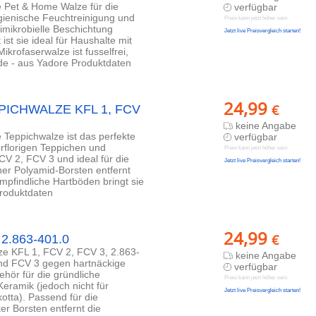
 Pet & Home Walze für die
verfügbar
gienische Feuchtreinigung und
Preis kann jetzt höher sein
timikrobielle Beschichtung
Jetzt live Preisvergleich starten!
t sie ideal für Haushalte mit
ikrofaserwalze ist fusselfrei,
.de - aus Yadore Produktdaten
24,99
€
PPICHWALZE KFL 1, FCV
keine Angabe
Teppichwalze ist das perfekte
verfügbar
rflorigen Teppichen und
Preis kann jetzt höher sein
CV 2, FCV 3 und ideal für die
Jetzt live Preisvergleich starten!
er Polyamid-Borsten entfernt
pfindliche Hartböden bringt sie
Produktdaten
24,99
€
 2.863-401.0
e KFL 1, FCV 2, FCV 3, 2.863-
keine Angabe
und FCV 3 gegen hartnäckige
verfügbar
hör für die gründliche
Preis kann jetzt höher sein
eramik (jedoch nicht für
Jetzt live Preisvergleich starten!
otta). Passend für die
r Borsten entfernt die