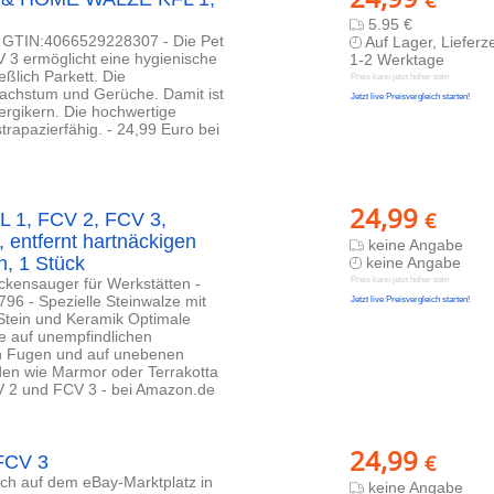
€
5.95 €
- GTIN:4066529228307 - Die Pet
Auf Lager, Lieferze
 3 ermöglicht eine hygienische
1-2 Werktage
ßlich Parkett. Die
Preis kann jetzt höher sein
wachstum und Gerüche. Damit ist
Jetzt live Preisvergleich starten!
lergikern. Die hochwertige
strapazierfähig. - 24,99 Euro bei
24,99
€
 1, FCV 2, FCV 3,
, entfernt hartnäckigen
keine Angabe
n, 1 Stück
keine Angabe
ckensauger für Werkstätten -
Preis kann jetzt höher sein
6 - Spezielle Steinwalze mit
Jetzt live Preisvergleich starten!
 Stein und Keramik Optimale
 auf unempfindlichen
n Fugen und auf unebenen
öden wie Marmor oder Terrakotta
V 2 und FCV 3 - bei Amazon.de
24,99
€
 FCV 3
lich auf dem eBay-Marktplatz in
keine Angabe