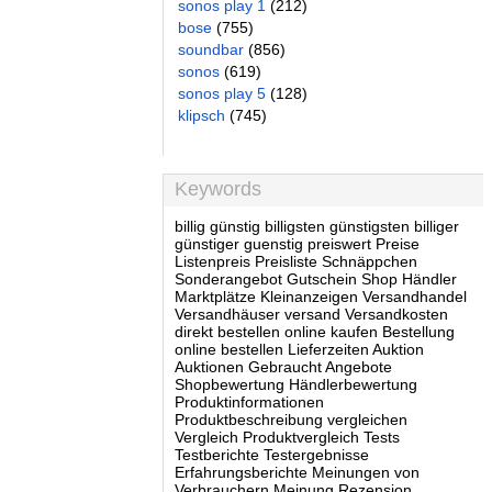
sonos play 1
(212)
bose
(755)
soundbar
(856)
sonos
(619)
sonos play 5
(128)
klipsch
(745)
Keywords
billig günstig billigsten günstigsten billiger
günstiger guenstig preiswert Preise
Listenpreis Preisliste Schnäppchen
Sonderangebot Gutschein Shop Händler
Marktplätze Kleinanzeigen Versandhandel
Versandhäuser versand Versandkosten
direkt bestellen online kaufen Bestellung
online bestellen Lieferzeiten Auktion
Auktionen Gebraucht Angebote
Shopbewertung Händlerbewertung
Produktinformationen
Produktbeschreibung vergleichen
Vergleich Produktvergleich Tests
Testberichte Testergebnisse
Erfahrungsberichte Meinungen von
Verbrauchern Meinung Rezension