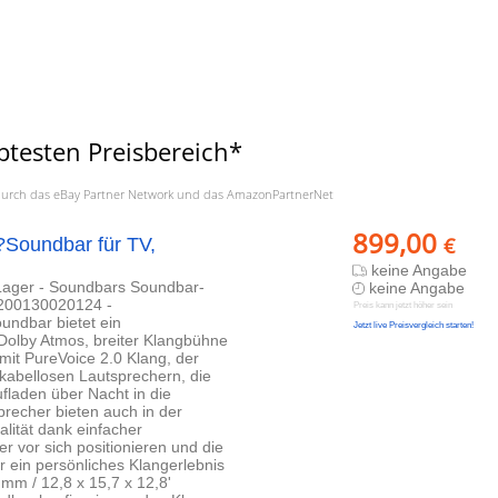
btesten Preisbereich*
a. durch das eBay Partner Network und das AmazonPartnerNet
899,00
€
?Soundbar für TV,
keine Angabe
 Lager - Soundbars Soundbar-
keine Angabe
200130020124 -
Preis kann jetzt höher sein
undbar bietet ein
Jetzt live Preisvergleich starten!
Dolby Atmos, breiter Klangbühne
mit PureVoice 2.0 Klang, der
abellosen Lautsprechern, die
fladen über Nacht in die
echer bieten auch in der
lität dank einfacher
r vor sich positionieren und die
ein persönliches Klangerlebnis
m / 12,8 x 15,7 x 12,8'