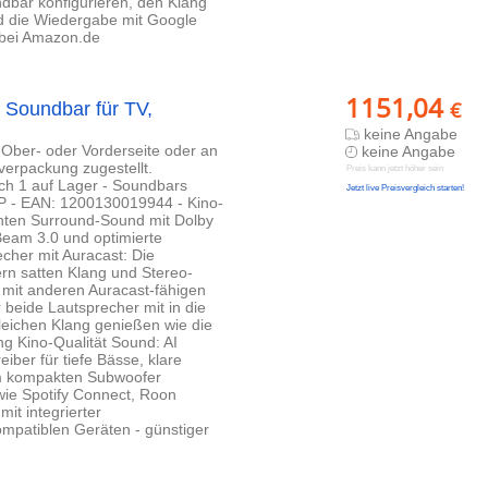
dbar konfigurieren, den Klang
d die Wiedergabe mit Google
- bei Amazon.de
1151,04
€
 Soundbar für TV,
keine Angabe
 Ober- oder Vorderseite oder an
keine Angabe
lverpackung zugestellt.
Preis kann jetzt höher sein
och 1 auf Lager - Soundbars
Jetzt live Preisvergleich starten!
 - EAN: 1200130019944 - Kino-
hten Surround-Sound mit Dolby
Beam 3.0 und optimierte
echer mit Auracast: Die
rn satten Klang und Stereo-
 mit anderen Auracast-fähigen
beide Lautsprecher mit in die
eichen Klang genießen wie die
g Kino-Qualität Sound: AI
iber für tiefe Bässe, klare
em kompakten Subwoofer
wie Spotify Connect, Roon
it integrierter
ompatiblen Geräten - günstiger