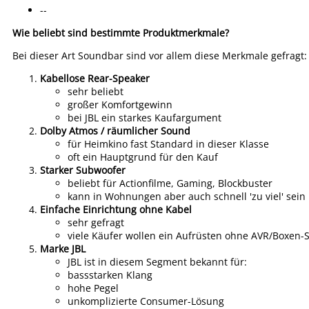
--
Wie beliebt sind bestimmte Produktmerkmale?
Bei dieser Art Soundbar sind vor allem diese Merkmale gefragt:
Kabellose Rear-Speaker
sehr beliebt
großer Komfortgewinn
bei JBL ein starkes Kaufargument
Dolby Atmos / räumlicher Sound
für Heimkino fast Standard in dieser Klasse
oft ein Hauptgrund für den Kauf
Starker Subwoofer
beliebt für Actionfilme, Gaming, Blockbuster
kann in Wohnungen aber auch schnell 'zu viel' sein
Einfache Einrichtung ohne Kabel
sehr gefragt
viele Käufer wollen ein Aufrüsten ohne AVR/Boxen-
Marke JBL
JBL ist in diesem Segment bekannt für:
bassstarken Klang
hohe Pegel
unkomplizierte Consumer-Lösung