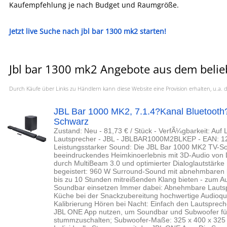
Kaufempfehlung je nach Budget und Raumgröße.
Jetzt live Suche nach jbl bar 1300 mk2 starten!
Jbl bar 1300 mk2 Angebote aus dem belie
Durch Käufe über Links zu Händlern kann diese Website eine Provision erhalten, u.
JBL Bar 1000 MK2, 7.1.4?Kanal Bluetooth
Schwarz
Zustand: Neu - 81,73 € / Stück - VerfÃ¼gbarkeit: Auf
Lautsprecher - JBL - JBLBAR1000M2BLKEP - EAN: 1
Leistungsstarker Sound: Die JBL Bar 1000 MK2 TV-So
beeindruckendes Heimkinoerlebnis mit 3D-Audio von 
durch MultiBeam 3.0 und optimierter Dialoglautstärke 
begeistert: 960 W Surround-Sound mit abnehmbaren k
bis zu 10 Stunden mitreißenden Klang bieten - zum Au
Soundbar einsetzen Immer dabei: Abnehmbare Lautspr
Küche bei der Snackzubereitung hochwertige Audioqua
Kalibrierung Hören bei Nacht: Einfach den Lautspreche
JBL ONE App nutzen, um Soundbar und Subwoofer für 
stummzuschalten; Subwoofer-Maße: 325 x 400 x 325 m