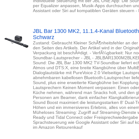
Individuelle Steuerung mit der JBL ONE App: Die Soun
per Equalizer anpassen, Musik-Apps durchsuchen un
Assistant oder Siri auf kompatiblen Geräten steuern 
JBL Bar 1300 MK2, 11.1.4-Kanal Bluetooth
Schwarz
Zustand: Gebraucht Kleiner SchÃ¶nheitsfehler an der
den Seiten des Artikels. Der Artikel wird in der Origina
Verpackung ist beschÃ¤digt. - VerfÃ¼gbarkeit: Nur n
Soundbar-Lautsprecher - JBL - JBLBAR1300M2BLKEP
Sound: Die JBL Bar 1300 MK2 TV-Soundbar liefert ec
Atmos und DTS:X, eine breite Klangbühne über Multi
Dialoglautstärke mit PureVoice 2.0 Vielseitige Lautspr
abnehmbaren kabellosen Bluetooth-Lautsprecher liefe
Sound, plus eine erweiterte Klangbühne bei Kopplung
Lautsprechern Keinen Moment verpassen: Einen oder 
Küche nehmen, während man Snacks holt, und den gl
Personen am Beamer, dank einfacher Klangkalibrierun
Sound Boost maximiert die leistungsstarken 8' Dual-Tre
Höhen und ein immersiveres Erlebnis, alles von ein
Müheloses Streaming: Zugriff auf Streaming-Dienste 
Ready und Tidal Connect oder Freisprechwiedergabe m
Sprachsteuerung wie Google Assistant oder Siri auf k
im Amazon Retourenkauf