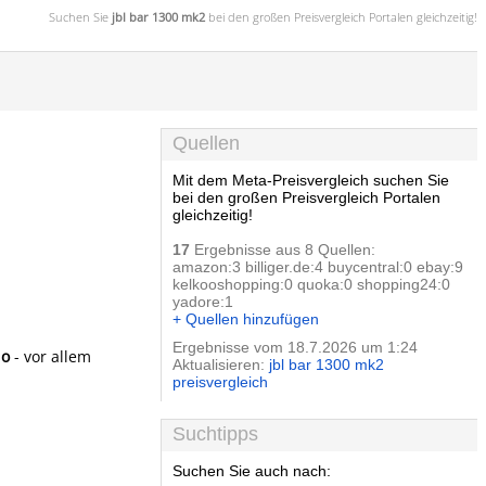
Suchen Sie
jbl bar 1300 mk2
bei den großen
Preisvergleich
Portalen gleichzeitig!
Quellen
Mit dem Meta-Preisvergleich suchen Sie
bei den großen Preisvergleich Portalen
gleichzeitig!
17
Ergebnisse aus 8 Quellen:
amazon:3 billiger.de:4 buycentral:0 ebay:9
kelkooshopping:0 quoka:0 shopping24:0
yadore:1
+ Quellen hinzufügen
Ergebnisse vom 18.7.2026 um 1:24
no
- vor allem
Aktualisieren:
jbl bar 1300 mk2
preisvergleich
Suchtipps
Suchen Sie auch nach: