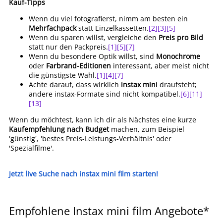
Kauf-Tipps
Wenn du viel fotografierst, nimm am besten ein
Mehrfachpack
statt Einzelkassetten.
[2]
[3]
[5]
Wenn du sparen willst, vergleiche den
Preis pro Bild
statt nur den Packpreis.
[1]
[5]
[7]
Wenn du besondere Optik willst, sind
Monochrome
oder
Farbrand-Editionen
interessant, aber meist nicht
die günstigste Wahl.
[1]
[4]
[7]
Achte darauf, dass wirklich
instax mini
draufsteht;
andere instax-Formate sind nicht kompatibel.
[6]
[11]
[13]
Wenn du möchtest, kann ich dir als Nächstes eine kurze
Kaufempfehlung nach Budget
machen, zum Beispiel
'günstig', 'bestes Preis-Leistungs-Verhältnis' oder
'Spezialfilme'.
Jetzt live Suche nach instax mini film starten!
Empfohlene Instax mini film Angebote*