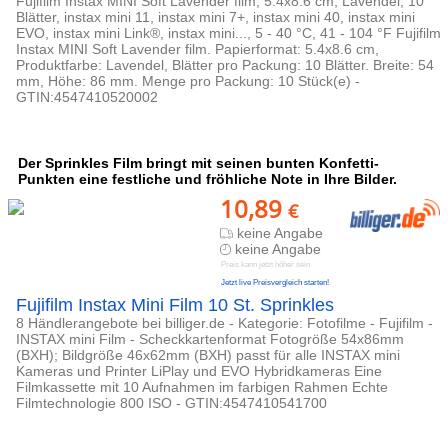
Fujifilm Instax MINI Soft Lavender film, 5.4x8.6 cm, Lavendel, 10
Blätter, instax mini 11, instax mini 7+, instax mini 40, instax mini
EVO, instax mini Link®, instax mini..., 5 - 40 °C, 41 - 104 °F Fujifilm
Instax MINI Soft Lavender film. Papierformat: 5.4x8.6 cm,
Produktfarbe: Lavendel, Blätter pro Packung: 10 Blätter. Breite: 54
mm, Höhe: 86 mm. Menge pro Packung: 10 Stück(e) -
GTIN:4547410520002
Der Sprinkles Film bringt mit seinen bunten Konfetti-
Punkten eine festliche und fröhliche Note in Ihre Bilder.
10,89
€
keine Angabe
keine Angabe
Preis kann jetzt höher sein
Jetzt live Preisvergleich starten!
Fujifilm Instax Mini Film 10 St. Sprinkles
8 Händlerangebote bei billiger.de - Kategorie: Fotofilme - Fujifilm -
INSTAX mini Film - Scheckkartenformat Fotogröße 54x86mm
(BXH); Bildgröße 46x62mm (BXH) passt für alle INSTAX mini
Kameras und Printer LiPlay und EVO Hybridkameras Eine
Filmkassette mit 10 Aufnahmen im farbigen Rahmen Echte
Filmtechnologie 800 ISO - GTIN:4547410541700