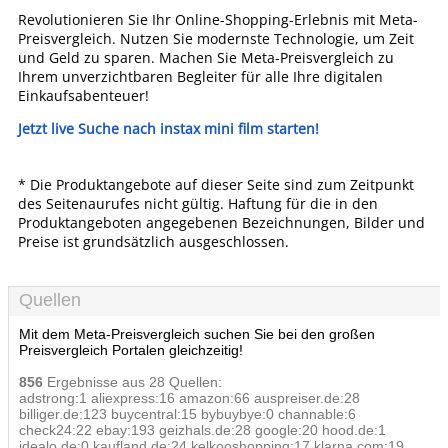
Revolutionieren Sie Ihr Online-Shopping-Erlebnis mit Meta-
Preisvergleich. Nutzen Sie modernste Technologie, um Zeit
und Geld zu sparen. Machen Sie Meta-Preisvergleich zu
Ihrem unverzichtbaren Begleiter für alle Ihre digitalen
Einkaufsabenteuer!
Jetzt live Suche nach instax mini film starten!
* Die Produktangebote auf dieser Seite sind zum Zeitpunkt
des Seitenaurufes nicht gültig. Haftung für die in den
Produktangeboten angegebenen Bezeichnungen, Bilder und
Preise ist grundsätzlich ausgeschlossen.
Quellen
Mit dem Meta-Preisvergleich suchen Sie bei den großen
Preisvergleich Portalen gleichzeitig!
856
Ergebnisse aus 28 Quellen:
adstrong:1 aliexpress:16 amazon:66 auspreiser.de:28
billiger.de:123 buycentral:15 bybuybye:0 channable:6
check24:22 ebay:193 geizhals.de:28 google:20 hood.de:1
idealo.de:0 kaufland.de:24 kelkooshopping:17 klarna.com:19