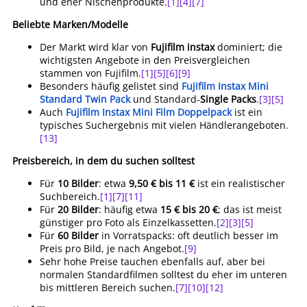
und eher Nischenprodukte.
[1]
[4]
[7]
Beliebte Marken/Modelle
Der Markt wird klar von
Fujifilm instax
dominiert; die
wichtigsten Angebote in den Preisvergleichen
stammen von Fujifilm.
[1]
[5]
[6]
[9]
Besonders häufig gelistet sind
Fujifilm Instax Mini
Standard Twin Pack
und Standard-
Single Packs
.
[3]
[5]
Auch
Fujifilm Instax Mini Film Doppelpack
ist ein
typisches Suchergebnis mit vielen Händlerangeboten.
[13]
Preisbereich, in dem du suchen solltest
Für
10 Bilder
: etwa
9,50 € bis 11 €
ist ein realistischer
Suchbereich.
[1]
[7]
[11]
Für
20 Bilder
: häufig etwa
15 € bis 20 €
; das ist meist
günstiger pro Foto als Einzelkassetten.
[2]
[3]
[5]
Für
60 Bilder
in Vorratspacks: oft deutlich besser im
Preis pro Bild, je nach Angebot.
[9]
Sehr hohe Preise tauchen ebenfalls auf, aber bei
normalen Standardfilmen solltest du eher im unteren
bis mittleren Bereich suchen.
[7]
[10]
[12]