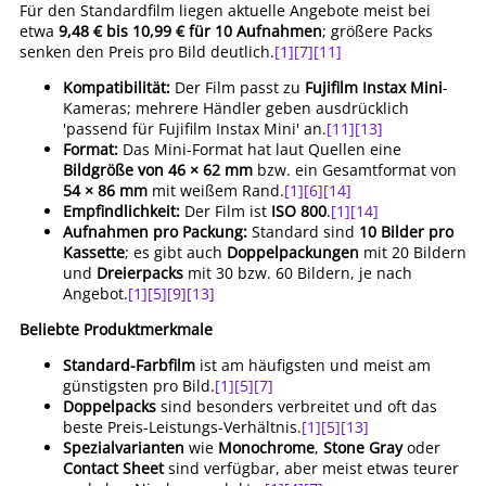
Für den Standardfilm liegen aktuelle Angebote meist bei
etwa
9,48 € bis 10,99 € für 10 Aufnahmen
; größere Packs
senken den Preis pro Bild deutlich.
[1]
[7]
[11]
Kompatibilität:
Der Film passt zu
Fujifilm Instax Mini
-
Kameras; mehrere Händler geben ausdrücklich
'passend für Fujifilm Instax Mini' an.
[11]
[13]
Format:
Das Mini-Format hat laut Quellen eine
Bildgröße von 46 × 62 mm
bzw. ein Gesamtformat von
54 × 86 mm
mit weißem Rand.
[1]
[6]
[14]
Empfindlichkeit:
Der Film ist
ISO 800
.
[1]
[14]
Aufnahmen pro Packung:
Standard sind
10 Bilder pro
Kassette
; es gibt auch
Doppelpackungen
mit 20 Bildern
und
Dreierpacks
mit 30 bzw. 60 Bildern, je nach
Angebot.
[1]
[5]
[9]
[13]
Beliebte Produktmerkmale
Standard-Farbfilm
ist am häufigsten und meist am
günstigsten pro Bild.
[1]
[5]
[7]
Doppelpacks
sind besonders verbreitet und oft das
beste Preis-Leistungs-Verhältnis.
[1]
[5]
[13]
Spezialvarianten
wie
Monochrome
,
Stone Gray
oder
Contact Sheet
sind verfügbar, aber meist etwas teurer