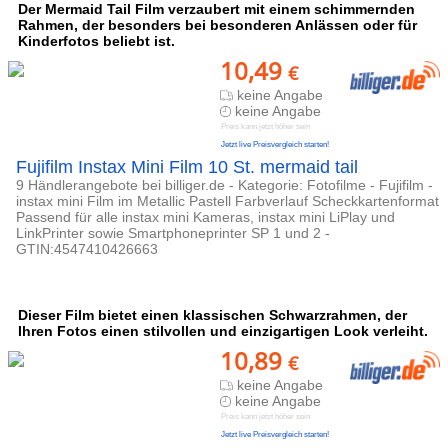
Der Mermaid Tail Film verzaubert mit einem schimmernden
Rahmen, der besonders bei besonderen Anlässen oder für
Kinderfotos beliebt ist.
10,49
€
keine Angabe
keine Angabe
Preis kann jetzt höher sein
Jetzt live Preisvergleich starten!
Fujifilm Instax Mini Film 10 St. mermaid tail
9 Händlerangebote bei billiger.de - Kategorie: Fotofilme - Fujifilm -
instax mini Film im Metallic Pastell Farbverlauf Scheckkartenformat
Passend für alle instax mini Kameras, instax mini LiPlay und
LinkPrinter sowie Smartphoneprinter SP 1 und 2 -
GTIN:4547410426663
Dieser Film bietet einen klassischen Schwarzrahmen, der
Ihren Fotos einen stilvollen und einzigartigen Look verleiht.
10,89
€
keine Angabe
keine Angabe
Preis kann jetzt höher sein
Jetzt live Preisvergleich starten!