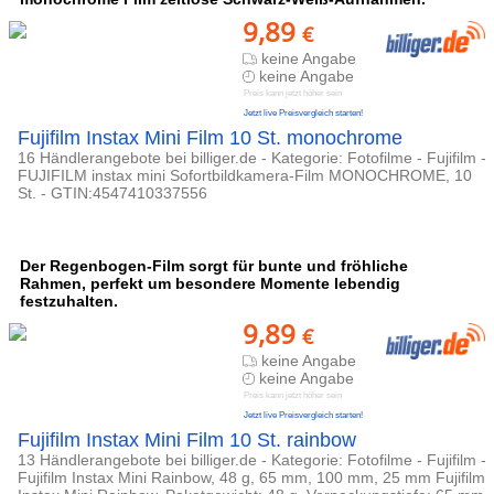
9,89
€
keine Angabe
keine Angabe
Preis kann jetzt höher sein
Jetzt live Preisvergleich starten!
Fujifilm Instax Mini Film 10 St. monochrome
16 Händlerangebote bei billiger.de - Kategorie: Fotofilme - Fujifilm -
FUJIFILM instax mini Sofortbildkamera-Film MONOCHROME, 10
St. - GTIN:4547410337556
Der Regenbogen-Film sorgt für bunte und fröhliche
Rahmen, perfekt um besondere Momente lebendig
festzuhalten.
9,89
€
keine Angabe
keine Angabe
Preis kann jetzt höher sein
Jetzt live Preisvergleich starten!
Fujifilm Instax Mini Film 10 St. rainbow
13 Händlerangebote bei billiger.de - Kategorie: Fotofilme - Fujifilm -
Fujifilm Instax Mini Rainbow, 48 g, 65 mm, 100 mm, 25 mm Fujifilm