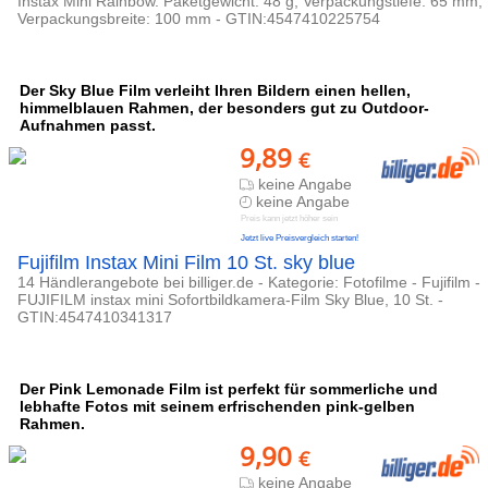
Instax Mini Rainbow. Paketgewicht: 48 g, Verpackungstiefe: 65 mm,
Verpackungsbreite: 100 mm - GTIN:4547410225754
Der Sky Blue Film verleiht Ihren Bildern einen hellen,
himmelblauen Rahmen, der besonders gut zu Outdoor-
Aufnahmen passt.
9,89
€
keine Angabe
keine Angabe
Preis kann jetzt höher sein
Jetzt live Preisvergleich starten!
Fujifilm Instax Mini Film 10 St. sky blue
14 Händlerangebote bei billiger.de - Kategorie: Fotofilme - Fujifilm -
FUJIFILM instax mini Sofortbildkamera-Film Sky Blue, 10 St. -
GTIN:4547410341317
Der Pink Lemonade Film ist perfekt für sommerliche und
lebhafte Fotos mit seinem erfrischenden pink-gelben
Rahmen.
9,90
€
keine Angabe