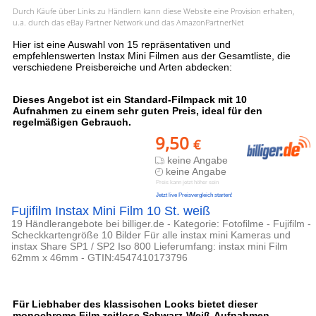
Durch Käufe über Links zu Händlern kann diese Website eine Provision erhalten,
u.a. durch das eBay Partner Network und das AmazonPartnerNet
Hier ist eine Auswahl von 15 repräsentativen und
empfehlenswerten Instax Mini Filmen aus der Gesamtliste, die
verschiedene Preisbereiche und Arten abdecken:
Dieses Angebot ist ein Standard-Filmpack mit 10
Aufnahmen zu einem sehr guten Preis, ideal für den
regelmäßigen Gebrauch.
9,50
€
keine Angabe
keine Angabe
Preis kann jetzt höher sein
Jetzt live Preisvergleich starten!
Fujifilm Instax Mini Film 10 St. weiß
19 Händlerangebote bei billiger.de - Kategorie: Fotofilme - Fujifilm -
Scheckkartengröße 10 Bilder Für alle instax mini Kameras und
instax Share SP1 / SP2 Iso 800 Lieferumfang: instax mini Film
62mm x 46mm - GTIN:4547410173796
Für Liebhaber des klassischen Looks bietet dieser
monochrome Film zeitlose Schwarz-Weiß-Aufnahmen.