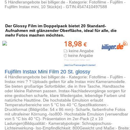
5 Händlerangebote bei billiger.de - Kategorie: Fotofilme - Fujifilm -
Fujifilm Instax mini, 10 Stück(e) - GTIN:4547410497588
Der Glossy Film im Doppelpack bietet 20 Standard-
Aufnahmen mit glänzender Oberfläche, ideal für alle, die
mehr Fotos machen möchten.
18,98
€
keine Angabe
keine Angabe
Preis kann jetzt höher sein
Jetzt live Preisvergleich starten!
Fujifilm Instax Mini Film 20 St. glossy
4 Händlerangebote bei billiger.de - Kategorie: Fotofilme - Fujifilm -
Instax mini ? ? Uploads gelten für alle Instax mini Kameramodelle.
Sie bieten großartige Sofortbilder, die in Ihre Tasche, Handtasche
oder kleine Rahmen passen. Instax-Nachladevorgänge sorgen für
eine gestochen scharfe, klare Wiedergabe, lebendige Farben und
natürliche Hauttöne. Die hochstabile Emulsion erlaubt
Temperaturbereiche von 5 °C bis 40 °C.Spezifikationen:-
Druckformat (Bildgröße: 54 x 86 mm)- Scharfe, farbenfrohe Fotos
mit ultrafeiner Körnung.-Iso800- Hochstabile Emulsion (verwendbar
von 5 °C bis 40 °C)- Präsentation im 2er-Pack (2 x 10
Ladungen)Bildqualität:- Kameratypologie: Schnappschuss-
Lichteinwirkung- Iso-Empfindlichkeit: 800Gewicht und Maße:- Breite: