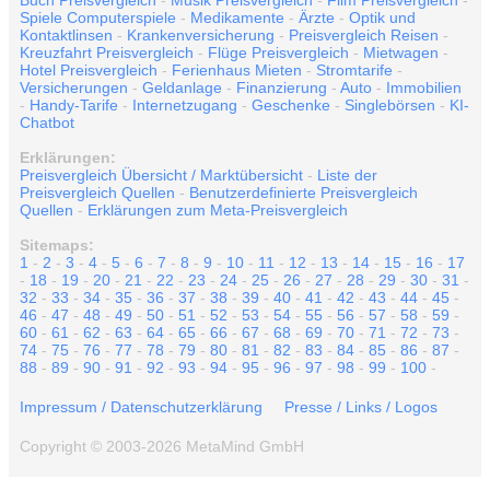
Buch Preisvergleich
-
Musik Preisvergleich
-
Film Preisvergleich
-
Spiele Computerspiele
-
Medikamente
-
Ärzte
-
Optik und
Kontaktlinsen
-
Krankenversicherung
-
Preisvergleich Reisen
-
Kreuzfahrt Preisvergleich
-
Flüge Preisvergleich
-
Mietwagen
-
Hotel Preisvergleich
-
Ferienhaus Mieten
-
Stromtarife
-
Versicherungen
-
Geldanlage
-
Finanzierung
-
Auto
-
Immobilien
-
Handy-Tarife
-
Internetzugang
-
Geschenke
-
Singlebörsen
-
KI-
Chatbot
Erklärungen:
Preisvergleich Übersicht / Marktübersicht
-
Liste der
Preisvergleich Quellen
-
Benutzerdefinierte Preisvergleich
Quellen
-
Erklärungen zum Meta-Preisvergleich
Sitemaps:
1
-
2
-
3
-
4
-
5
-
6
-
7
-
8
-
9
-
10
-
11
-
12
-
13
-
14
-
15
-
16
-
17
-
18
-
19
-
20
-
21
-
22
-
23
-
24
-
25
-
26
-
27
-
28
-
29
-
30
-
31
-
32
-
33
-
34
-
35
-
36
-
37
-
38
-
39
-
40
-
41
-
42
-
43
-
44
-
45
-
46
-
47
-
48
-
49
-
50
-
51
-
52
-
53
-
54
-
55
-
56
-
57
-
58
-
59
-
60
-
61
-
62
-
63
-
64
-
65
-
66
-
67
-
68
-
69
-
70
-
71
-
72
-
73
-
74
-
75
-
76
-
77
-
78
-
79
-
80
-
81
-
82
-
83
-
84
-
85
-
86
-
87
-
88
-
89
-
90
-
91
-
92
-
93
-
94
-
95
-
96
-
97
-
98
-
99
-
100
-
Impressum / Datenschutzerklärung
Presse / Links / Logos
Copyright © 2003-2026 MetaMind GmbH