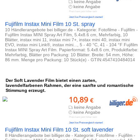
keine Angabe
keine Angabe
Preis kann jetzt höher sein
Jetzt live Preisvergleich starten!
Fujifilm Instax Mini Film 10 St. spray
10 Händlerangebote bei billiger.de - Kategorie: Fotofilme - Fujifilm -
Fujifilm Instax MINI Spray Art Film, 5.4x8.6 cm, Mehrfarbig, 10
Blätter, instax mini 11, instax mini 7+, instax mini 40, instax mini
EVO, instax mini Link®, instax mini..., 5 - 40 °C, 41 - 104 °F Fujifilm
Instax MINI Spray Art Film. Papierformat: 5.4x8.6 cm, Produktfarbe:
Mehrfarbig, Blätter pro Packung: 10 Blätter. Breite: 54 mm, Höhe:
86 mm. Menge pro Packung: 10 Stück(e) - GTIN:4547410484014
Der Soft Lavender Film bietet einen zarten,
lavendelfarbenen Rahmen, der eine sanfte und romantische
Stimmung erzeugt.
10,89
€
keine Angabe
keine Angabe
Preis kann jetzt höher sein
Jetzt live Preisvergleich starten!
Fujifilm Instax Mini Film 10 St. soft lavender
8 Händlerangebote bei billiger.de - Kategorie: Fotofilme - Fujifilm -