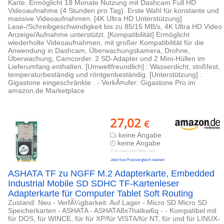
Karte. Ermöglicht 18 Monate Nutzung mit Dashcam Full HD
Videoaufnahme (4 Stunden pro Tag). Erste Wahl für konstante und
massive Videoaufnahmen. [4K Ultra HD Unterstützung]
Lese-/Schreibgeschwindigkeit bis zu 85/15 MB/s, 4K Ultra HD Video
Anzeige/Aufnahme unterstützt. [Kompatibilität] Ermöglicht
wiederholte Videoaufnahmen, mit großer Kompatibilität für die
Anwendung in Dashcam, Überwachungskamera, Drohne,
Überwachung, Camcorder. 2 SD-Adapter und 2 Mini-Hüllen im
Lieferumfang enthalten. [Umweltfreundlich] : Wasserdicht, stoßfest,
temperaturbeständig und röntgenbeständig. [Unterstützung] :
Gigastone eingeschränkte . - VerkÃ¤ufer: Gigastone Pro im
amazon.de Marketplace
27,02
€
keine Angabe
keine Angabe
Preis kann jetzt höher sein
Jetzt live Preisvergleich starten!
ASHATA TF zu NGFF M.2 Adapterkarte, Embedded
Industrial Mobile SD SDHC TF-Kartenleser
Adapterkarte für Computer Tablet Soft Routing
Zustand: Neu - VerfÃ¼gbarkeit: Auf Lager - Micro SD Micro SD
Speicherkarten - ASHATA - ASHATA8x7hatkw6q - - Kompatibel mit
für DOS, für WINCE, für für XP/für VISTA/für NT, für und für LINUX-