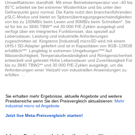
Umweltfaktoren standhält. Mit einer Betriebstemperatur von -40 bis
85°C arbeitet sie bei extremer Wüstenhitze und bis unter den
Gefrierpunkt ganz normal. Die Karte nutzt den branchenführenden
pSLC-Modus und bietet so Spitzenübertragungsgeschwindigkeiten
von bis zu 100MB/s beim Lesen und 80MB/s beim Schreiben*. Sie
ist für bis zu 3840 TBW** mit 30.000 P/E-Zyklen ausgelegt und
verfügt über ein integriertes Funktionsset, das speziell auf
Lebensdauer, Leistung und industrielle Anforderungen
zugeschnitten ist. Kingstons [Industrial] microSD wird mit einem
UHS-I SD-Adapter geliefert und ist in Kapazitäten von 8GB–128GB
erhältlich***. Langlebig in extremen Umgebungen**** Auf
Wasserdichtigkeit, Temperaturbeständigkeit und Röntgensicherheit
entwickelt und getestet Hohe Lebensdauer und Zuverlässigkeit Für
bis zu 3840 TBW2** und 30.000 P/E-Zyklen ausgelegt, um die
Anforderungen einer Vielzahl von industriellen Anwendungen zu
erfüllen. ...
Sie erhalten mehr Ergebnisse, aktuelle Angebote und weitere
Preisbereiche wenn Sie den Preisvergleich aktualisieren:
Mehr
industrial micro sd Angebote
Jetzt live Meta-Preisvergleich starten!