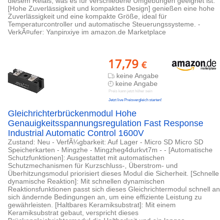
diesem Relais, was es für verschiedene Umgebungen geeignet ist.
[Hohe Zuverlässigkeit und kompaktes Design] genießen eine hohe
Zuverlässigkeit und eine kompakte Größe, ideal für
Temperaturcontroller und automatische Steuerungssysteme. -
VerkÃ¤ufer: Yanpinxiye im amazon.de Marketplace
17,79
€
keine Angabe
keine Angabe
Preis kann jetzt höher sein
Jetzt live Preisvergleich starten!
Gleichrichterbrückenmodul Hohe
Genauigkeitsspannungsregulation Fast Response
Industrial Automatic Control 1600V
Zustand: Neu - VerfÃ¼gbarkeit: Auf Lager - Micro SD Micro SD
Speicherkarten - Mingzhe - Mingzheg4durkvt7m - - [Automatische
Schutzfunktionen]: Ausgestattet mit automatischen
Schutzmechanismen für Kurzschluss-, Überstrom- und
Überhitzungsmodul priorisiert dieses Modul die Sicherheit. [Schnelle
dynamische Reaktion]: Mit schnellen dynamischen
Reaktionsfunktionen passt sich dieses Gleichrichtermodul schnell an
sich ändernde Bedingungen an, um eine effiziente Leistung zu
gewährleisten. [Haltbares Keramiksubstrat]: Mit einem
Keramiksubstrat gebaut, verspricht dieses