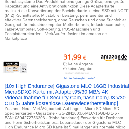
Betriebssysteme Das Produkt hat eine geringe Größe, eine große
Kapazität und eine Antivibrationsfunktion Diese Adapterkarte
realisiert die Konvertierung der Speicherkarte in eine SSD mit NGFF
(M.2) -Schnittstelle. Mit stabiler Leistung, permanenter und
effektiver Datenspeicherung, ohne Rauschen und ohne Suchfehler
Geeignet für Industriecomputer-Motherboards, Industriecomputer,
Tablet-Computer, Soft-Routing, POS-Maschinen und
Festplattenrekorder. - VerkÃ¤ufer: fasient im amazon.de
Marketplace
31,99
€
keine Angabe
keine Angabe
Preis kann jetzt höher sein
Jetzt live Preisvergleich starten!
[10x High Endurance] Gigastone MLC 16GB Industrial
MicroSDXC Karte mit Adapter,95/30 MB/s 4K
Videoaufnahme für Security Cam,Dash Cam,U3 V30
C10 [5-Jahre kostenlose Datenwiederherstellung]
Zustand: Neu - VerfÃ¼gbarkeit: Auf Lager - Micro SD Micro SD
Speicherkarten - Gigastone - GS-2IN1633X-MLC-16GB-B 1-5 -
EAN: 0804272756203 - [Hohe Ausdauer] Entworfen für Dashcam
und Heim-Sicherheitskamera. Lebensdauer der Gigastone MLC
High Endurance Micro SD Karte ist 5 mal länger als normale Micro