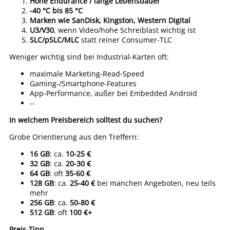
Hohe Endurance / lange Lebensdauer
-40 °C bis 85 °C
Marken wie SanDisk, Kingston, Western Digital
U3/V30
, wenn Video/hohe Schreiblast wichtig ist
SLC/pSLC/MLC
statt reiner Consumer-TLC
Weniger wichtig sind bei Industrial-Karten oft:
maximale Marketing-Read-Speed
Gaming-/Smartphone-Features
App-Performance, außer bei Embedded Android
--
In welchem Preisbereich solltest du suchen?
Grobe Orientierung aus den Treffern:
16 GB
: ca.
10-25 €
32 GB
: ca.
20-30 €
64 GB
: oft
35-60 €
128 GB
: ca.
25-40 €
bei manchen Angeboten, neu teils
mehr
256 GB
: ca.
50-80 €
512 GB
: oft
100 €+
Preis-Tipp