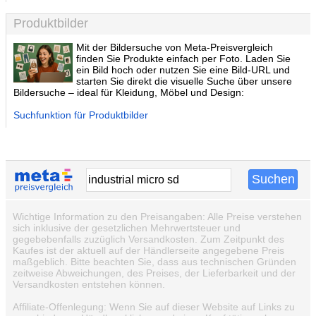
Produktbilder
Mit der Bildersuche von Meta-Preisvergleich
finden Sie Produkte einfach per Foto. Laden Sie
ein Bild hoch oder nutzen Sie eine Bild-URL und
starten Sie direkt die visuelle Suche über unsere
Bildersuche – ideal für Kleidung, Möbel und Design:
Suchfunktion für Produktbilder
Wichtige Information zu den Preisangaben: Alle Preise verstehen
sich inklusive der gesetzlichen Mehrwertsteuer und
gegebebenfalls zuzüglich Versandkosten. Zum Zeitpunkt des
Kaufes ist der aktuell auf der Händlerseite angegebene Preis
maßgeblich. Bitte beachten Sie, dass aus technischen Gründen
zeitweise Abweichungen, des Preises, der Lieferbarkeit und der
Versandkosten entstehen können.
Affiliate-Offenlegung: Wenn Sie auf dieser Website auf Links zu