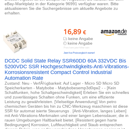
eBay-Marktplatz in der Kategorie 96991 verfügbar waren. Bitte
aktualisieren Sie die Suchergebnisse um aktuelle Angebote zu
erhalten.
16,89
€
keine Angabe
keine Angabe
Preis kann jetzt höher sein
Jetzt live Preisvergleich starten!
DCDC Solid State Relay SSR60DD 60A 332VDC Bis
5200VDC SSR Hochgeschwindigkeits-Anti-Vibrations-
Korrosionsresistent Compact Control Industrial
Automation Rate
Zustand: Neu - VerfÃ¼gbarkeit: Auf Lager - Micro SD Micro SD
Speicherkarten - Matybobe - Matybobesemp3d0qw2 - - [Kein
Schaltfunken, hohe Schaltgeschwindigkeit] Erleben Sie ein schnelles
und zuverlässiges Schalten ohne Funken, um eine effiziente
Leistung zu gewährleisten. [Vielseitige Anwendung] Von petro
chemischen Geräten bis hin zu CNC-Werkzeug maschinen ist diese
SSR für automat isierte Steuerungs . [Anti-Vibration, langes Leben]
mit Anti-Vibrations-Merkmalen und einer langen Lebensdauer, die in
rauen Umgebungen Haltbarkeit bietet. [Resistent gegen harte
Bedingungen] Korrosion, Luftfeuchtigkeit und Staub entsprechen