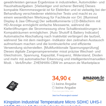
gewährleisten genaue Ergebnisse in industriellen, Automobiler- und
Haushaltsaufgaben. [Vielseitiger und sicherer Betrieb] Dieses
kompakte Klemmmessgerät ist für Elektriker und ist vielseitig bei der
Behandlung verschiedener elektrischer Tests und macht es zu
einem wesentlichen Werkzeug für Fachleute vor Ort. [Illumined
Display & Jaw Öffnung] Der selbstilluminierte LCD-Bildschirm mit
HD-Anzeige ermöglicht einfache Messwerte, während die
Kieferöffnungen die Strommessung ohne Schaltkreisstörungen in
Kompakträumen ermöglichen. [Auto Shutoff & Battery Indicator]
Automatische Abschaltung nach Inaktivität verlängert die laufzeit,
während Sie mit dem niedrigen -Indikator den zeitnahen Austausch
aufmerksam machen und die kontinuierliche und effiziente
Verwendung sicherstellen. [Multifunktionale Spannungsprüfung]
Dieses digitale Zangenamperemeter misst präzise Wechsel- und
Gleichstrom, Spannung, Kapazität, Frequenz, Widerstand, Dioden
und mehr mit automatischer Erkennung und intelligenten/manuellen
Modi. - VerkÃ¤ufer: ZHENHAN-CBW im amazon.de Marketplace
34,90
€
keine Angabe
keine Angabe
Preis kann jetzt höher sein
Jetzt live Preisvergleich starten!
Kingston Industrial Temperature Micro SDHC UHS-I