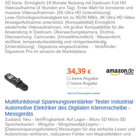
SD Karte. Ermöglicht 18 Monate Nutzung mit Dashcam Full HD
Videoaufnahme (4 Stunden pro Tag). Erste Wahl für konstante und
massive Videoaufnahmen. [4K Ultra HD Unterstützung]
Lese-/Schreibgeschwindigkeit bis zu 95/30 MB/s, 4K Ultra HD Video
Anzeige/Aufnahme unterstützt. [Kompatibilität] Ermöglicht
wiederholte Videoaufnahmen, mit großer Kompatibilität für die
Anwendung in Dashcam, Überwachungskamera, Drohne,
Überwachung, Camcorder. [Umweltfreundlich] : Wasserdicht,
stoßfest, temperaturbeständig und röntgenbeständig.
[Unterstützung] : Gigastone eingeschränkte . - VerkÃ¤ufer:
Gigastone Pro im amazon.de Marketplace
34,39
€
keine Angabe
keine Angabe
Preis kann jetzt höher sein
Jetzt live Preisvergleich starten!
Multifunktional Spannungsverstärker Tester Industrial
Automotive Elektriker des Digitalen Klemmscheibe -
Messgeräts
Zustand: Neu - VerfÃ¼gbarkeit: Auf Lager - Micro SD Micro SD
Speicherkarten - Mingzhe - Mingzheedtpk1aqmv - -
[Dateneinsparungsfunktion] Messungen für das einfache Lesen und
Aufzeichnen einfrieren, reduzieren Fehler von Magnetfeldern und