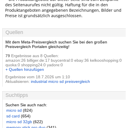
des Seitenaurufes nicht gültig. Haftung für die in den
Produktangeboten angegebenen Bezeichnungen, Bilder und
Preise ist grundsätzlich ausgeschlossen.
Quellen
Mit dem Meta-Preisvergleich suchen Sie bei den großen
Preisvergleich Portalen gleichzeitig!
79
Ergebnisse aus 8 Quellen:
amazon:26 billiger.de:17 buycentral:0 ebay:36 kelkooshopping:0
quoka:0 shopping24:0 yadore:0
+ Quellen hinzufügen
Ergebnisse vom 18.7.2026 um 1:10
Aktualisieren:
industrial micro sd preisvergleich
Suchtipps
Suchen Sie auch nach:
micro sd
(824)
sd card
(654)
micro sd 32gb
(622)
memory stick pro duo
(341)