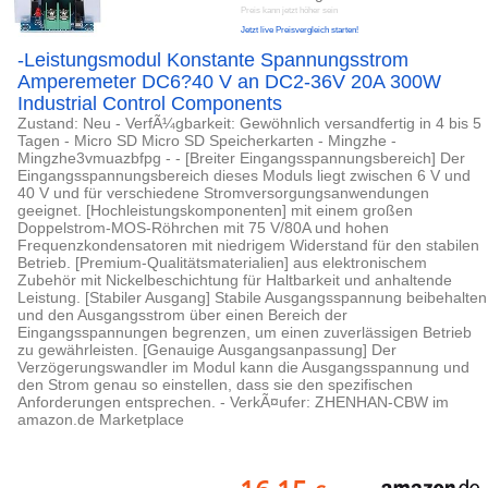
Preis kann jetzt höher sein
Jetzt live Preisvergleich starten!
-Leistungsmodul Konstante Spannungsstrom
Amperemeter DC6?40 V an DC2-36V 20A 300W
Industrial Control Components
Zustand: Neu - VerfÃ¼gbarkeit: Gewöhnlich versandfertig in 4 bis 5
Tagen - Micro SD Micro SD Speicherkarten - Mingzhe -
Mingzhe3vmuazbfpg - - [Breiter Eingangsspannungsbereich] Der
Eingangsspannungsbereich dieses Moduls liegt zwischen 6 V und
40 V und für verschiedene Stromversorgungsanwendungen
geeignet. [Hochleistungskomponenten] mit einem großen
Doppelstrom-MOS-Röhrchen mit 75 V/80A und hohen
Frequenzkondensatoren mit niedrigem Widerstand für den stabilen
Betrieb. [Premium-Qualitätsmaterialien] aus elektronischem
Zubehör mit Nickelbeschichtung für Haltbarkeit und anhaltende
Leistung. [Stabiler Ausgang] Stabile Ausgangsspannung beibehalten
und den Ausgangsstrom über einen Bereich der
Eingangsspannungen begrenzen, um einen zuverlässigen Betrieb
zu gewährleisten. [Genauige Ausgangsanpassung] Der
Verzögerungswandler im Modul kann die Ausgangsspannung und
den Strom genau so einstellen, dass sie den spezifischen
Anforderungen entsprechen. - VerkÃ¤ufer: ZHENHAN-CBW im
amazon.de Marketplace