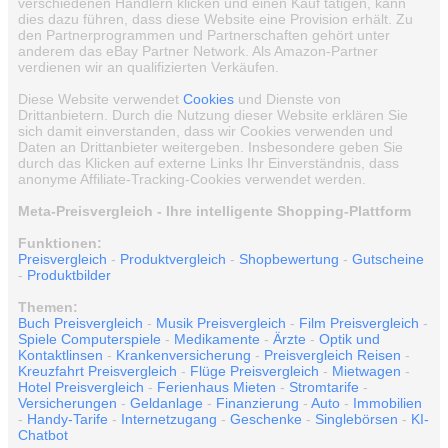
verschiedenen Händlern klicken und einen Kauf tätigen, kann
dies dazu führen, dass diese Website eine Provision erhält. Zu
den Partnerprogrammen und Partnerschaften gehört unter
anderem das eBay Partner Network. Als Amazon-Partner
verdienen wir an qualifizierten Verkäufen.
Diese Website verwendet
Cookies
und Dienste von
Drittanbietern. Durch die Nutzung dieser Website erklären Sie
sich damit einverstanden, dass wir Cookies verwenden und
Daten an Drittanbieter weitergeben. Insbesondere geben Sie
durch das Klicken auf externe Links Ihr Einverständnis, dass
anonyme Affiliate-Tracking-Cookies verwendet werden.
Meta-Preisvergleich - Ihre intelligente Shopping-Plattform
Funktionen:
Preisvergleich
-
Produktvergleich
-
Shopbewertung
-
Gutscheine
-
Produktbilder
Themen:
Buch Preisvergleich
-
Musik Preisvergleich
-
Film Preisvergleich
-
Spiele Computerspiele
-
Medikamente
-
Ärzte
-
Optik und
Kontaktlinsen
-
Krankenversicherung
-
Preisvergleich Reisen
-
Kreuzfahrt Preisvergleich
-
Flüge Preisvergleich
-
Mietwagen
-
Hotel Preisvergleich
-
Ferienhaus Mieten
-
Stromtarife
-
Versicherungen
-
Geldanlage
-
Finanzierung
-
Auto
-
Immobilien
-
Handy-Tarife
-
Internetzugang
-
Geschenke
-
Singlebörsen
-
KI-
Chatbot