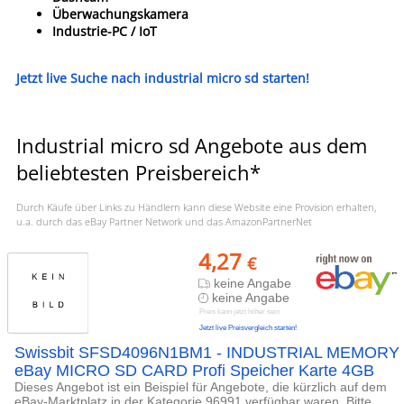
Überwachungskamera
Industrie-PC / IoT
Jetzt live Suche nach industrial micro sd starten!
Industrial micro sd Angebote aus dem
beliebtesten Preisbereich*
Durch Käufe über Links zu Händlern kann diese Website eine Provision erhalten,
u.a. durch das eBay Partner Network und das AmazonPartnerNet
4,27
€
keine Angabe
keine Angabe
Preis kann jetzt höher sein
Jetzt live Preisvergleich starten!
Swissbit SFSD4096N1BM1 - INDUSTRIAL MEMORY
eBay MICRO SD CARD Profi Speicher Karte 4GB
Dieses Angebot ist ein Beispiel für Angebote, die kürzlich auf dem
eBay-Marktplatz in der Kategorie 96991 verfügbar waren. Bitte