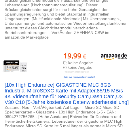
Brückengleichrichtermodul die Haltbarkeit und ein langes
Lebensdauer. [Hochspannungsregulierung]: Dieser
Brückengleichrichter sorgt für eine hohe Genauigkeit der
Spannungsregulierung und bietet Stabilität in industriellen
Umgebungen. [Multifunktionale Merkmale] Mit Überspannungs-,
Unterspannungs- und automatischen Wiederherstellungsfunktionen
unterstützt dieses Gleichrichtermodul verschiedene
Betriebsanforderungen. - VerkÃ¤ufer: ZHENHAN-CBW im
amazon.de Marketplace
19,99
€
keine Angabe
keine Angabe
Preis kann jetzt höher sein
Jetzt live Preisvergleich starten!
[10x High Endurance] GIGASTONE MLC 8GB
Industrial MicroSDXC Karte mit Adapter,85/15 MB/s
4K Videoaufnahme für Security Cam,Dash Cam,U3
V30 C10 [5-Jahre kostenlose Datenwiederherstellung]
Zustand: Neu - VerfÃ¼gbarkeit: Auf Lager - Micro SD Micro SD
Speicherkarten - Gigastone - 10x High Endurance 1-5 - EAN:
0804272756265 - [Hohe Ausdauer] Entworfen für Dashcam und
Heim-Sicherheitskamera. Lebensdauer der Gigastone MLC High
Endurance Micro SD Karte ist 5 mal länger als normale Micro SD