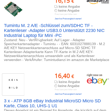
16,15
€
keine Angabe
keine Angabe
Preis kann jetzt höher sein
Jetzt live Preisvergleich starten!
Tumintu M. 2 A/E -Schlüssel zum/SDHC TF -
Kartenleser -Adapter USB3.0 Unterstützt 2230 NIC
Industrial Laptop für Mini -PC
Zustand: Neu - VerfÃ¼gbarkeit: Auf Lager - Adapter
Speicherkartenadapter - Tumintu - - EAN: 6031027888139 - M.2
A/E KEY Netzwerkkartenanschluss auf Micro-SD SDHC TF
Kartenleser-Adapterkarte Kann TF-Karte in M.2 A/E KEY-
Netzwerkkartenanschluss umwandeln und als Kartenleser
verwenden - VerkÃ¤ufer: Tumintudianzi im amazon.de Marketplace
16,40
€
keine Angabe
keine Angabe
Preis kann jetzt höher sein
Jetzt live Preisvergleich starten!
3 x - ATP 8GB eBay Industrial MicroSD Micro SD
Karte, Class 10, UHS-1 U1
Dieses Angebot ist ein Beispiel für Angebote, die kürzlich auf dem