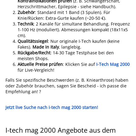
Kontraindikationen prüfen
(z. B. Schwangerschaft,
Herzschrittmacher, Epilepsie - siehe Handbuch).
Zubehör
: Standard mit 1 Band (3 Spulen). Für
Knie/Rücken: Extra-Gurte kaufen (~20-50 €).
Technik
: 2 Kanäle für simultane Behandlung. Frequenz
1-100 Hz (moduliert). Abmessungen kompakt (18x11x5
cm).
Qualitätssiegel
: Nur originale I-Tech kaufen (keine
Fakes).
Made in Italy
, langlebig.
Rückgabe/Recht
: 14-30 Tage Testphase bei den
meisten Shops.
Aktuelle Preise prüfen
: Klicken Sie auf
I-Tech Mag 2000
für Live-Vergleich!
Falls Sie spezifische Beschwerden (z. B. Kniearthrose) haben
oder Zubehör brauchen, sagen Sie Bescheid - ich passe die
Empfehlung an! ?
Jetzt live Suche nach i-tech mag 2000 starten!
I-tech mag 2000 Angebote aus dem