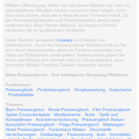
Affiliate-Offenlegung: Wenn Sie auf dieser Website auf Links zu
verschiedenen Händlern klicken und einen Kauf tätigen, kann
dies dazu führen, dass diese Website eine Provision erhält. Zu
den Partnerprogrammen und Partnerschaften gehört unter
anderem das eBay Partner Network. Als Amazon-Partner
verdienen wir an qualifizierten Verkäufen.
Diese Website verwendet
Cookies
und Dienste von
Drittanbietern. Durch die Nutzung dieser Website erklären Sie
sich damit einverstanden, dass wir Cookies verwenden und
Daten an Drittanbieter weitergeben. Insbesondere geben Sie
durch das Klicken auf externe Links Ihr Einverständnis, dass
anonyme Affiliate-Tracking-Cookies verwendet werden.
Meta-Preisvergleich - Ihre intelligente Shopping-Plattform
Funktionen:
Preisvergleich
-
Produktvergleich
-
Shopbewertung
-
Gutscheine
-
Produktbilder
Themen:
Buch Preisvergleich
-
Musik Preisvergleich
-
Film Preisvergleich
-
Spiele Computerspiele
-
Medikamente
-
Ärzte
-
Optik und
Kontaktlinsen
-
Krankenversicherung
-
Preisvergleich Reisen
-
Kreuzfahrt Preisvergleich
-
Flüge Preisvergleich
-
Mietwagen
-
Hotel Preisvergleich
-
Ferienhaus Mieten
-
Stromtarife
-
Versicherungen
-
Geldanlage
-
Finanzierung
-
Auto
-
Immobilien