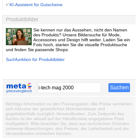
KI-Assistent für Gutscheine
Produktbilder
Sie kennen nur das Aussehen, nicht den Namen
des Produkts? Unsere Bildersuche für Mode,
Accessoires und Design hilft weiter. Laden Sie ein
Foto hoch, starten Sie die visuelle Produktsuche
und finden Sie passende Shops:
Suchfunktion für Produktbilder
Wichtige Information zu den Preisangaben: Alle Preise verstehen
sich inklusive der gesetzlichen Mehrwertsteuer und
gegebebenfalls zuzüglich Versandkosten. Zum Zeitpunkt des
Kaufes ist der aktuell auf der Händlerseite angegebene Preis
maßgeblich. Bitte beachten Sie, dass aus technischen Gründen
zeitweise Abweichungen, des Preises, der Lieferbarkeit und der
Versandkosten entstehen können.