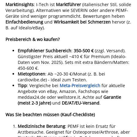
Marktinsights
: I-Tech ist
Marktführer
(italienischer Stil, solide
Verarbeitung). Alternativen wie SEVERIN oder andere PEMF-
Geräte sind weniger programmdicht. Bewertungen heben
Einfachbedienung
und
Wirksamkeit bei Schmerzen
hervor (z.
B. auf Idealo/eBay).
Preisbereich & wo kaufen?
Empfohlener Suchbereich
:
350-500 €
(zzgl. Versand).
Günstigster Preis aktuell ~410 € für Premium (Idealo-
Daten vom Nov. 2025). Sets mit extra Bändern/Matten:
450-600 €.
Mietoptionen
: Ab ~20-30 €/Monat (z. B. bei
cardiovibe.de) - ideal zum Testen.
Tipp
: Vergleiche bei
Meta-Preisvergleich
für aktuelle
Angebote von eBay, Amazon, Fachshops wie
meddax24.de oder wellstore.it. Achte auf
Garantie
(meist 2-3 Jahre)
und
DE/AT/EU-Versand
.
Was Sie beachten müssen (Kauf-Checkliste)
Medizinische Beratung
: PEMF ist kein Ersatz für
Arztbesuche. Geeignet für Osteoporose/Arthrose, aber