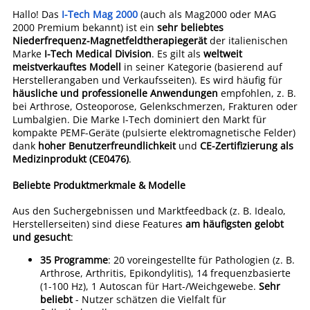
Hallo! Das
I-Tech Mag 2000
(auch als Mag2000 oder MAG
2000 Premium bekannt) ist ein
sehr beliebtes
Niederfrequenz-Magnetfeldtherapiegerät
der italienischen
Marke
I-Tech Medical Division
. Es gilt als
weltweit
meistverkauftes Modell
in seiner Kategorie (basierend auf
Herstellerangaben und Verkaufsseiten). Es wird häufig für
häusliche und professionelle Anwendungen
empfohlen, z. B.
bei Arthrose, Osteoporose, Gelenkschmerzen, Frakturen oder
Lumbalgien. Die Marke I-Tech dominiert den Markt für
kompakte PEMF-Geräte (pulsierte elektromagnetische Felder)
dank
hoher Benutzerfreundlichkeit
und
CE-Zertifizierung als
Medizinprodukt (CE0476)
.
Beliebte Produktmerkmale & Modelle
Aus den Suchergebnissen und Marktfeedback (z. B. Idealo,
Herstellerseiten) sind diese Features
am häufigsten gelobt
und gesucht
:
35 Programme
: 20 voreingestellte für Pathologien (z. B.
Arthrose, Arthritis, Epikondylitis), 14 frequenzbasierte
(1-100 Hz), 1 Autoscan für Hart-/Weichgewebe.
Sehr
beliebt
- Nutzer schätzen die Vielfalt für