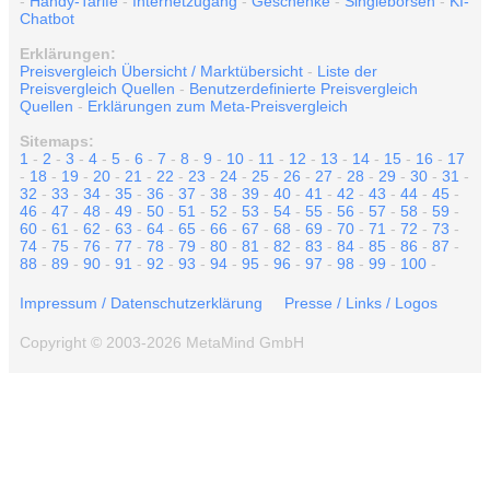
-
Handy-Tarife
-
Internetzugang
-
Geschenke
-
Singlebörsen
-
KI-
Chatbot
Erklärungen:
Preisvergleich Übersicht / Marktübersicht
-
Liste der
Preisvergleich Quellen
-
Benutzerdefinierte Preisvergleich
Quellen
-
Erklärungen zum Meta-Preisvergleich
Sitemaps:
1
-
2
-
3
-
4
-
5
-
6
-
7
-
8
-
9
-
10
-
11
-
12
-
13
-
14
-
15
-
16
-
17
-
18
-
19
-
20
-
21
-
22
-
23
-
24
-
25
-
26
-
27
-
28
-
29
-
30
-
31
-
32
-
33
-
34
-
35
-
36
-
37
-
38
-
39
-
40
-
41
-
42
-
43
-
44
-
45
-
46
-
47
-
48
-
49
-
50
-
51
-
52
-
53
-
54
-
55
-
56
-
57
-
58
-
59
-
60
-
61
-
62
-
63
-
64
-
65
-
66
-
67
-
68
-
69
-
70
-
71
-
72
-
73
-
74
-
75
-
76
-
77
-
78
-
79
-
80
-
81
-
82
-
83
-
84
-
85
-
86
-
87
-
88
-
89
-
90
-
91
-
92
-
93
-
94
-
95
-
96
-
97
-
98
-
99
-
100
-
Impressum / Datenschutzerklärung
Presse / Links / Logos
Copyright © 2003-2026 MetaMind GmbH