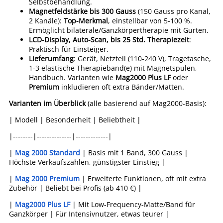
Selbstbehandlung.
Magnetfeldstärke bis 300 Gauss
(150 Gauss pro Kanal,
2 Kanäle):
Top-Merkmal
, einstellbar von 5-100 %.
Ermöglicht bilaterale/Ganzkörpertherapie mit Gurten.
LCD-Display, Auto-Scan, bis 25 Std. Therapiezeit
:
Praktisch für Einsteiger.
Lieferumfang
: Gerät, Netzteil (110-240 V), Tragetasche,
1-3 elastische Therapieband(e) mit Magnetspulen,
Handbuch. Varianten wie
Mag2000 Plus LF
oder
Premium
inkludieren oft extra Bänder/Matten.
Varianten im Überblick
(alle basierend auf Mag2000-Basis):
| Modell | Besonderheit | Beliebtheit |
|--------|--------------|-------------|
|
Mag 2000 Standard
| Basis mit 1 Band, 300 Gauss |
Höchste Verkaufszahlen, günstigster Einstieg |
|
Mag 2000 Premium
| Erweiterte Funktionen, oft mit extra
Zubehör | Beliebt bei Profis (ab 410 €) |
|
Mag2000 Plus LF
| Mit Low-Frequency-Matte/Band für
Ganzkörper | Für Intensivnutzer, etwas teurer |