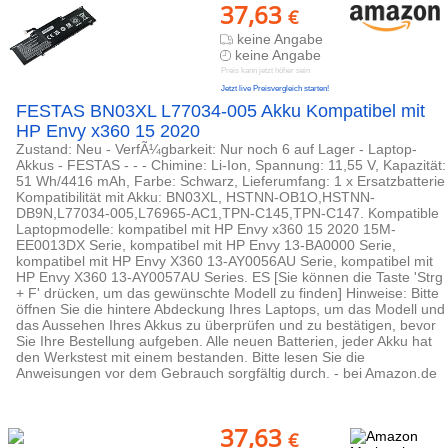
37,63
€
keine Angabe
keine Angabe
Preis kann jetzt höher sein
Jetzt live Preisvergleich starten!
FESTAS BN03XL L77034-005 Akku Kompatibel mit
HP Envy x360 15 2020
Zustand: Neu - VerfÃ¼gbarkeit: Nur noch 6 auf Lager - Laptop-
Akkus - FESTAS - - - Chimine: Li-Ion, Spannung: 11,55 V, Kapazität:
51 Wh/4416 mAh, Farbe: Schwarz, Lieferumfang: 1 x Ersatzbatterie
Kompatibilität mit Akku: BN03XL, HSTNN-OB1O,HSTNN-
DB9N,L77034-005,L76965-AC1,TPN-C145,TPN-C147. Kompatible
Laptopmodelle: kompatibel mit HP Envy x360 15 2020 15M-
EE0013DX Serie, kompatibel mit HP Envy 13-BA0000 Serie,
kompatibel mit HP Envy X360 13-AY0056AU Serie, kompatibel mit
HP Envy X360 13-AY0057AU Series. ES [Sie können die Taste 'Strg
+ F' drücken, um das gewünschte Modell zu finden] Hinweise: Bitte
öffnen Sie die hintere Abdeckung Ihres Laptops, um das Modell und
das Aussehen Ihres Akkus zu überprüfen und zu bestätigen, bevor
Sie Ihre Bestellung aufgeben. Alle neuen Batterien, jeder Akku hat
den Werkstest mit einem bestanden. Bitte lesen Sie die
Anweisungen vor dem Gebrauch sorgfältig durch. - bei Amazon.de
37,63
€