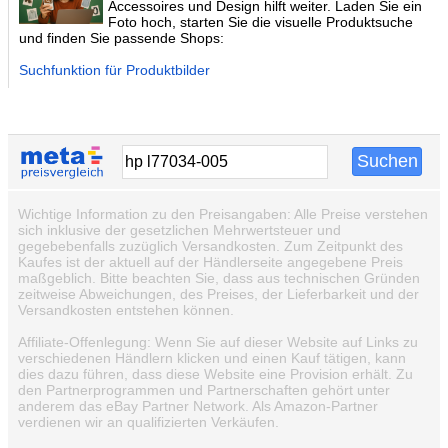
Accessoires und Design hilft weiter. Laden Sie ein
Foto hoch, starten Sie die visuelle Produktsuche
und finden Sie passende Shops:
Suchfunktion für Produktbilder
Wichtige Information zu den Preisangaben: Alle Preise verstehen
sich inklusive der gesetzlichen Mehrwertsteuer und
gegebebenfalls zuzüglich Versandkosten. Zum Zeitpunkt des
Kaufes ist der aktuell auf der Händlerseite angegebene Preis
maßgeblich. Bitte beachten Sie, dass aus technischen Gründen
zeitweise Abweichungen, des Preises, der Lieferbarkeit und der
Versandkosten entstehen können.
Affiliate-Offenlegung: Wenn Sie auf dieser Website auf Links zu
verschiedenen Händlern klicken und einen Kauf tätigen, kann
dies dazu führen, dass diese Website eine Provision erhält. Zu
den Partnerprogrammen und Partnerschaften gehört unter
anderem das eBay Partner Network. Als Amazon-Partner
verdienen wir an qualifizierten Verkäufen.