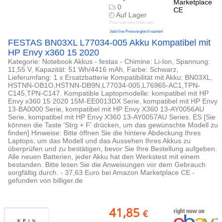
0
Auf Lager
Preis kann jetzt höher sein
Jetzt live Preisvergleich starten!
FESTAS BN03XL L77034-005 Akku Kompatibel mit
HP Envy x360 15 2020
Kategorie: Notebook Akkus - festas - Chimine: Li-Ion, Spannung:
11,55 V, Kapazität: 51 Wh/4416 mAh, Farbe: Schwarz,
Lieferumfang: 1 x Ersatzbatterie Kompatibilität mit Akku: BN03XL,
HSTNN-OB1O,HSTNN-DB9N,L77034-005,L76965-AC1,TPN-
C145,TPN-C147. Kompatible Laptopmodelle: kompatibel mit HP
Envy x360 15 2020 15M-EE0013DX Serie, kompatibel mit HP Envy
13-BA0000 Serie, kompatibel mit HP Envy X360 13-AY0056AU
Serie, kompatibel mit HP Envy X360 13-AY0057AU Series. ES [Sie
können die Taste 'Strg + F' drücken, um das gewünschte Modell zu
finden] Hinweise: Bitte öffnen Sie die hintere Abdeckung Ihres
Laptops, um das Modell und das Aussehen Ihres Akkus zu
überprüfen und zu bestätigen, bevor Sie Ihre Bestellung aufgeben.
Alle neuen Batterien, jeder Akku hat den Werkstest mit einem
bestanden. Bitte lesen Sie die Anweisungen vor dem Gebrauch
sorgfältig durch. - 37,63 Euro bei Amazon Marketplace CE -
gefunden von billiger.de
41,85
€