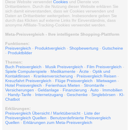
Diese Website verwendet
Cookies
und Dienste von
Drittanbietern. Durch die Nutzung dieser Website erklären Sie
sich damit einverstanden, dass wir Cookies verwenden und
Daten an Drittanbieter weitergeben. Insbesondere geben Sie
durch das Klicken auf externe Links Ihr Einverständnis, dass
anonyme Affiliate-Tracking-Cookies verwendet werden.
Meta-Preisvergleich - Ihre intelligente Shopping-Plattform
Funktionen:
Preisvergleich
-
Produktvergleich
-
Shopbewertung
-
Gutscheine
-
Produktbilder
Themen:
Buch Preisvergleich
-
Musik Preisvergleich
-
Film Preisvergleich
-
Spiele Computerspiele
-
Medikamente
-
Ärzte
-
Optik und
Kontaktlinsen
-
Krankenversicherung
-
Preisvergleich Reisen
-
Kreuzfahrt Preisvergleich
-
Flüge Preisvergleich
-
Mietwagen
-
Hotel Preisvergleich
-
Ferienhaus Mieten
-
Stromtarife
-
Versicherungen
-
Geldanlage
-
Finanzierung
-
Auto
-
Immobilien
-
Handy-Tarife
-
Internetzugang
-
Geschenke
-
Singlebörsen
-
KI-
Chatbot
Erklärungen:
Preisvergleich Übersicht / Marktübersicht
-
Liste der
Preisvergleich Quellen
-
Benutzerdefinierte Preisvergleich
Quellen
-
Erklärungen zum Meta-Preisvergleich