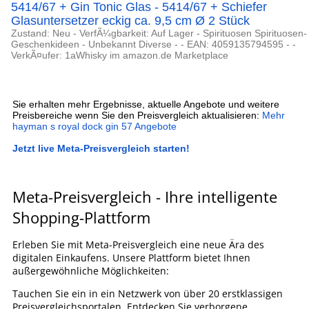
5414/67 + Gin Tonic Glas - 5414/67 + Schiefer
Glasuntersetzer eckig ca. 9,5 cm Ø 2 Stück
Zustand: Neu - VerfÃ¼gbarkeit: Auf Lager - Spirituosen Spirituosen-
Geschenkideen - Unbekannt Diverse - - EAN: 4059135794595 - -
VerkÃ¤ufer: 1aWhisky im amazon.de Marketplace
Sie erhalten mehr Ergebnisse, aktuelle Angebote und weitere
Preisbereiche wenn Sie den Preisvergleich aktualisieren:
Mehr
hayman s royal dock gin 57 Angebote
Jetzt live Meta-Preisvergleich starten!
Meta-Preisvergleich - Ihre intelligente
Shopping-Plattform
Erleben Sie mit Meta-Preisvergleich eine neue Ära des
digitalen Einkaufens. Unsere Plattform bietet Ihnen
außergewöhnliche Möglichkeiten:
Tauchen Sie ein in ein Netzwerk von über 20 erstklassigen
Preisvergleichsportalen. Entdecken Sie verborgene