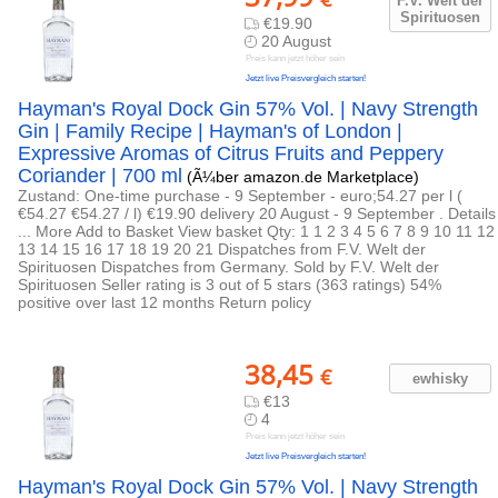
F.V. Welt der
Spirituose
n
€19.90
20 August
Preis kann jetzt höher sein
Jetzt live Preisvergleich starten!
Hayman's Royal Dock Gin 57% Vol. | Navy Strength
Gin | Family Recipe | Hayman's of London |
Expressive Aromas of Citrus Fruits and Peppery
Coriander | 700 ml
(Ã¼ber amazon.de Marketplace)
Zustand: One-time purchase - 9 September - euro;54.27 per l (
€54.27 €54.27 / l) €19.90 delivery 20 August - 9 September . Details
... More Add to Basket View basket Qty: 1 1 2 3 4 5 6 7 8 9 10 11 12
13 14 15 16 17 18 19 20 21 Dispatches from F.V. Welt der
Spirituosen Dispatches from Germany. Sold by F.V. Welt der
Spirituosen Seller rating is 3 out of 5 stars (363 ratings) 54%
positive over last 12 months Return policy
38,45
€
ewhisky
€13
4
Preis kann jetzt höher sein
Jetzt live Preisvergleich starten!
Hayman's Royal Dock Gin 57% Vol. | Navy Strength