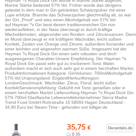
Hayman ?s Royal Dock Gin wurde in Marine Stärke abgefüllt,
Marine Stärke bedeutet 57% Vol. Früher wurde das übrigens
getestet in dem man in Gin getränktes Schwarzpulver mit einer
Lupe erhitzte. Brannte das Schwarzpulver gleichmäßig ab, so war
der Gin „Proof“ und wies einen Alkoholgehalt von 57% Vol.
auf.Hayman ?s Gin lasst diesen traditionsreichen Gin nun
wiederaufleben, in der Nase überzeugt er durch kräftige
Wacholdernoten, abgerundet von floralen- und Zitrusnuancen. Dann
im Mund überzeugt er mit kräftigem Wacholder, leicht süßem
Konfekt, Zesten von Orange und Zitrone, außerdem Koriander und
einer leichten und angenehm warmen Süße. Insgesamt hat der
Hayman ?s Royal Dock Gin einen sehr robusten und doch
ausgewogenen Charakter.Unsere Empfehlung: Der Hayman ?s
Royal Dock Gin passt sehr gut zu trockenem Tonic Water,
außerdem macht er sich auch sehr gut in einem herzhaften Martini.
Produktinformationen:Kategorie: GinVolumen: 700mlAlkoholgehalt:
57% Vol.Ursprungsland: EnglandHerkunftsregion:
LondonGeschmack: Wacholder, Zitrus, Floral, leicht süßer
KonfektServierempfehlung: Gekühlt mit Tonic genießen oder in
einem herzhaften Martini Lieferumfang:Hayman ?s Royal Dock Gin
57% 700ml Glasflasche Lebensmittelunternehmer:Sierra Madre
Trend Food GmbH Rohrstraße 15 58093 Hagen Deutschland -
34,90 Euro bei Steam-Time - gefunden von billiger.de
35,75
€
Decantalo.
de
8.95