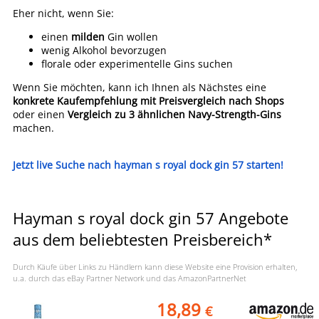
Eher nicht, wenn Sie:
einen
milden
Gin wollen
wenig Alkohol bevorzugen
florale oder experimentelle Gins suchen
Wenn Sie möchten, kann ich Ihnen als Nächstes eine
konkrete Kaufempfehlung mit Preisvergleich nach Shops
oder einen
Vergleich zu 3 ähnlichen Navy-Strength-Gins
machen.
Jetzt live Suche nach hayman s royal dock gin 57 starten!
Hayman s royal dock gin 57 Angebote
aus dem beliebtesten Preisbereich*
Durch Käufe über Links zu Händlern kann diese Website eine Provision erhalten,
u.a. durch das eBay Partner Network und das AmazonPartnerNet
18,89
€