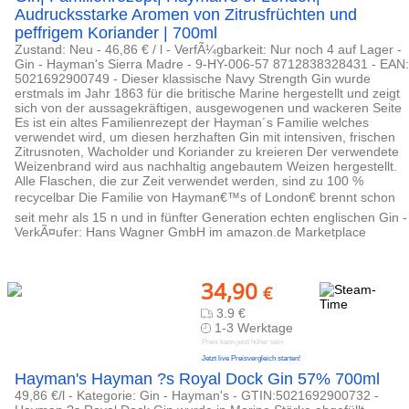
Audrucksstarke Aromen von Zitrusfrüchten und
peffrigem Koriander | 700ml
Zustand: Neu - 46,86 € / l - VerfÃ¼gbarkeit: Nur noch 4 auf Lager -
Gin - Hayman's Sierra Madre - 9-HY-006-57 8712838328431 - EAN:
5021692900749 - Dieser klassische Navy Strength Gin wurde
erstmals im Jahr 1863 für die britische Marine hergestellt und zeigt
sich von der aussagekräftigen, ausgewogenen und wackeren Seite
Es ist ein altes Familienrezept der Hayman´s Familie welches
verwendet wird, um diesen herzhaften Gin mit intensiven, frischen
Zitrusnoten, Wacholder und Koriander zu kreieren Der verwendete
Weizenbrand wird aus nachhaltig angebautem Weizen hergestellt.
Alle Flaschen, die zur Zeit verwendet werden, sind zu 100 %
recycelbar Die Familie von Hayman€™s of London€ brennt schon
seit mehr als 15 n und in fünfter Generation echten englischen Gin -
VerkÃ¤ufer: Hans Wagner GmbH im amazon.de Marketplace
34,90
€
3.9 €
1-3 Werktage
Preis kann jetzt höher sein
Jetzt live Preisvergleich starten!
Hayman's Hayman ?s Royal Dock Gin 57% 700ml
49,86 €/l - Kategorie: Gin - Hayman's - GTIN:5021692900732 -