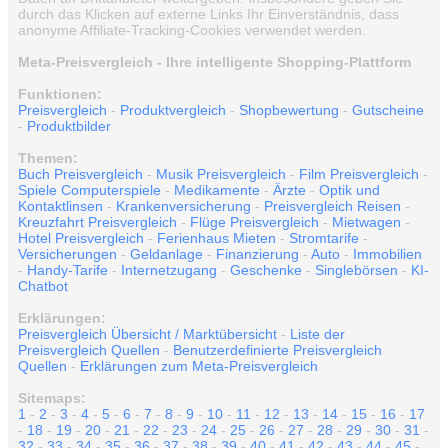
durch das Klicken auf externe Links Ihr Einverständnis, dass
anonyme Affiliate-Tracking-Cookies verwendet werden.
Meta-Preisvergleich - Ihre intelligente Shopping-Plattform
Funktionen:
Preisvergleich
-
Produktvergleich
-
Shopbewertung
-
Gutscheine
-
Produktbilder
Themen:
Buch Preisvergleich
-
Musik Preisvergleich
-
Film Preisvergleich
-
Spiele Computerspiele
-
Medikamente
-
Ärzte
-
Optik und
Kontaktlinsen
-
Krankenversicherung
-
Preisvergleich Reisen
-
Kreuzfahrt Preisvergleich
-
Flüge Preisvergleich
-
Mietwagen
-
Hotel Preisvergleich
-
Ferienhaus Mieten
-
Stromtarife
-
Versicherungen
-
Geldanlage
-
Finanzierung
-
Auto
-
Immobilien
-
Handy-Tarife
-
Internetzugang
-
Geschenke
-
Singlebörsen
-
KI-
Chatbot
Erklärungen:
Preisvergleich Übersicht / Marktübersicht
-
Liste der
Preisvergleich Quellen
-
Benutzerdefinierte Preisvergleich
Quellen
-
Erklärungen zum Meta-Preisvergleich
Sitemaps:
1
-
2
-
3
-
4
-
5
-
6
-
7
-
8
-
9
-
10
-
11
-
12
-
13
-
14
-
15
-
16
-
17
-
18
-
19
-
20
-
21
-
22
-
23
-
24
-
25
-
26
-
27
-
28
-
29
-
30
-
31
-
32
-
33
-
34
-
35
-
36
-
37
-
38
-
39
-
40
-
41
-
42
-
43
-
44
-
45
-