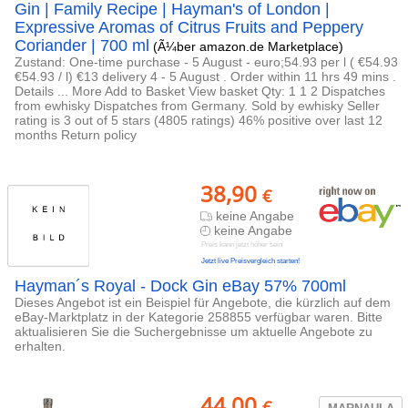
Gin | Family Recipe | Hayman's of London |
Expressive Aromas of Citrus Fruits and Peppery
Coriander | 700 ml
(Ã¼ber amazon.de Marketplace)
Zustand: One-time purchase - 5 August - euro;54.93 per l ( €54.93
€54.93 / l) €13 delivery 4 - 5 August . Order within 11 hrs 49 mins .
Details ... More Add to Basket View basket Qty: 1 1 2 Dispatches
from ewhisky Dispatches from Germany. Sold by ewhisky Seller
rating is 3 out of 5 stars (4805 ratings) 46% positive over last 12
months Return policy
38,90
€
keine Angabe
keine Angabe
Preis kann jetzt höher sein
Jetzt live Preisvergleich starten!
Hayman´s Royal - Dock Gin eBay 57% 700ml
Dieses Angebot ist ein Beispiel für Angebote, die kürzlich auf dem
eBay-Marktplatz in der Kategorie 258855 verfügbar waren. Bitte
aktualisieren Sie die Suchergebnisse um aktuelle Angebote zu
erhalten.
44,00
€