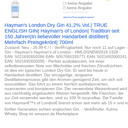
keine Angabe
keine Angabe
Preis kann jetzt höher sein
Jetzt live Preisvergleich starten!
Hayman's London Dry Gin 41,2% Vol.| TRUE
ENGLISH GIN| Hayman's of London| Tradition seit
150 Jahren|In liebevoller Handarbeit distilliert|
Mehrfach Preisgekrönt| 700ml
Zustand: Neu - 26,99 € / l - VerfÃ¼gbarkeit: Nur noch 11 auf Lager -
Gin - Hayman's Hayman's of London - HMLDGNEW2018 2328 -
EAN: 5021692650286 EAN: 5057065335771 EAN: 5021692000241
EAN: 5021692650095 - Perfekt ausbalanciert, mit einer
selbstbewussten Note von Wacholder und frischen Zitrusfrüchten,
ist dies ein typischer London Dry Gin. Er wird bis heute in
Handarbeit destilliert. Der einzigartige, langsame
Destillationsprozess gibt den Aromen genügend Zeit, um sich voll
auszubilden. Das führt zu einem herrlich ausbalancierten,
nuancierten und komplexen Gin. Der verwendete Weizenbrand wird
aus nachhaltig angebautem Weizen hergestellt. Alle Flaschen, die
zur Zeit verwendet werden, sind zu 100 % recycelbar. Die Familie
von Hayman€™s of London€ brennt schon seit mehr als 15 n und in
fünfter Generation echten englischen Gin. - VerkÃ¤ufer: Kuhns
Whisky Shop im amazon.de Marketplace