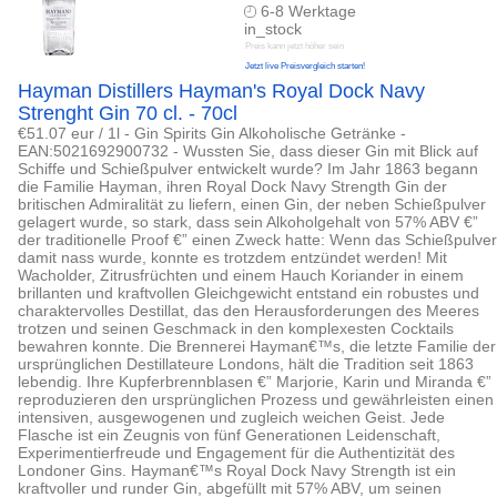
6-8 Werktage
in_stock
Preis kann jetzt höher sein
Jetzt live Preisvergleich starten!
Hayman Distillers Hayman's Royal Dock Navy
Strenght Gin 70 cl. - 70cl
€51.07 eur / 1l - Gin Spirits Gin Alkoholische Getränke -
EAN:5021692900732 - Wussten Sie, dass dieser Gin mit Blick auf
Schiffe und Schießpulver entwickelt wurde? Im Jahr 1863 begann
die Familie Hayman, ihren Royal Dock Navy Strength Gin der
britischen Admiralität zu liefern, einen Gin, der neben Schießpulver
gelagert wurde, so stark, dass sein Alkoholgehalt von 57% ABV €”
der traditionelle Proof €” einen Zweck hatte: Wenn das Schießpulver
damit nass wurde, konnte es trotzdem entzündet werden! Mit
Wacholder, Zitrusfrüchten und einem Hauch Koriander in einem
brillanten und kraftvollen Gleichgewicht entstand ein robustes und
charaktervolles Destillat, das den Herausforderungen des Meeres
trotzen und seinen Geschmack in den komplexesten Cocktails
bewahren konnte. Die Brennerei Hayman€™s, die letzte Familie der
ursprünglichen Destillateure Londons, hält die Tradition seit 1863
lebendig. Ihre Kupferbrennblasen €” Marjorie, Karin und Miranda €”
reproduzieren den ursprünglichen Prozess und gewährleisten einen
intensiven, ausgewogenen und zugleich weichen Geist. Jede
Flasche ist ein Zeugnis von fünf Generationen Leidenschaft,
Experimentierfreude und Engagement für die Authentizität des
Londoner Gins. Hayman€™s Royal Dock Navy Strength ist ein
kraftvoller und runder Gin, abgefüllt mit 57% ABV, um seinen