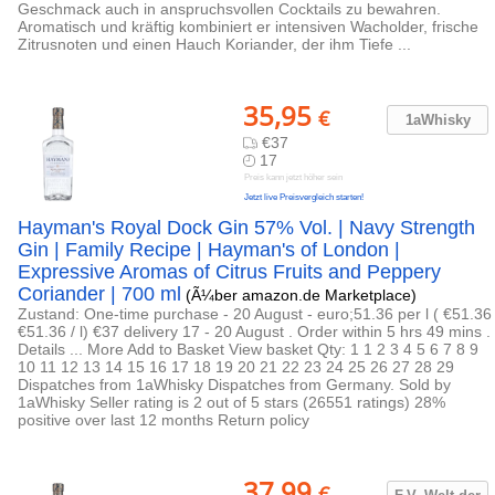
Geschmack auch in anspruchsvollen Cocktails zu bewahren.
Aromatisch und kräftig kombiniert er intensiven Wacholder, frische
Zitrusnoten und einen Hauch Koriander, der ihm Tiefe ...
35,95
€
1aWhisky
€37
17
Preis kann jetzt höher sein
Jetzt live Preisvergleich starten!
Hayman's Royal Dock Gin 57% Vol. | Navy Strength
Gin | Family Recipe | Hayman's of London |
Expressive Aromas of Citrus Fruits and Peppery
Coriander | 700 ml
(Ã¼ber amazon.de Marketplace)
Zustand: One-time purchase - 20 August - euro;51.36 per l ( €51.36
€51.36 / l) €37 delivery 17 - 20 August . Order within 5 hrs 49 mins .
Details ... More Add to Basket View basket Qty: 1 1 2 3 4 5 6 7 8 9
10 11 12 13 14 15 16 17 18 19 20 21 22 23 24 25 26 27 28 29
Dispatches from 1aWhisky Dispatches from Germany. Sold by
1aWhisky Seller rating is 2 out of 5 stars (26551 ratings) 28%
positive over last 12 months Return policy
37,99
€