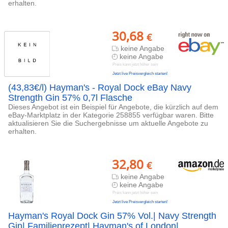
erhalten.
30,68
€
keine Angabe
keine Angabe
Preis kann jetzt höher sein
Jetzt live Preisvergleich starten!
(43,83€/l) Hayman's - Royal Dock eBay Navy
Strength Gin 57% 0,7l Flasche
Dieses Angebot ist ein Beispiel für Angebote, die kürzlich auf dem
eBay-Marktplatz in der Kategorie 258855 verfügbar waren. Bitte
aktualisieren Sie die Suchergebnisse um aktuelle Angebote zu
erhalten.
32,80
€
keine Angabe
keine Angabe
Preis kann jetzt höher sein
Jetzt live Preisvergleich starten!
Hayman's Royal Dock Gin 57% Vol.| Navy Strength
Gin| Familienrezept| Hayman's of London|