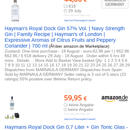
MARNAULA
GERMANY
€18
29 July
Preis kann jetzt höher sein
Jetzt live Preisvergleich starten!
Hayman's Royal Dock Gin 57% Vol. | Navy Strength
Gin | Family Recipe | Hayman's of London |
Expressive Aromas of Citrus Fruits and Peppery
Coriander | 700 ml
(Ã¼ber amazon.de Marketplace)
Zustand: One-time purchase - 18 August - euro;62.86 per l ( €62.86
€62.86 / l) €18 delivery 29 July - 18 August . Order within 5 hrs 49
mins . Details ... More Add to Basket View basket Qty: 1 1 2 3 4 5 6
7 8 9 10 11 12 13 14 15 16 17 18 19 20 21 22 23 24 25 26 27 28 29
Dispatches from MARNAULA GERMANY Dispatches from Spain.
Sold by MARNAULA GERMANY Seller rating is 3 out of 5 stars (22
ratings) 55% positive over lifetime Return policy
59,95
€
keine Angabe
keine Angabe
Preis kann jetzt höher sein
Jetzt live Preisvergleich starten!
Haymans Royal Dock Gin 0,7 Liter + Gin Tonic Glas -