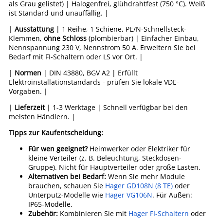
als Grau gelistet) | Halogenfrei, glühdrahtfest (750 °C). Weiß
ist Standard und unauffällig. |
|
Ausstattung
| 1 Reihe, 1 Schiene, PE/N-Schnellsteck-
Klemmen,
ohne Schloss
(plombierbar) | Einfacher Einbau,
Nennspannung 230 V, Nennstrom 50 A. Erweitern Sie bei
Bedarf mit FI-Schaltern oder LS vor Ort. |
|
Normen
| DIN 43880, BGV A2 | Erfüllt
Elektroinstallationstandards - prüfen Sie lokale VDE-
Vorgaben. |
|
Lieferzeit
| 1-3 Werktage | Schnell verfügbar bei den
meisten Händlern. |
Tipps zur Kaufentscheidung:
Für wen geeignet?
Heimwerker oder Elektriker für
kleine Verteiler (z. B. Beleuchtung, Steckdosen-
Gruppe). Nicht für Hauptverteiler oder große Lasten.
Alternativen bei Bedarf:
Wenn Sie mehr Module
brauchen, schauen Sie
Hager GD108N (8 TE)
oder
Unterputz-Modelle wie
Hager VG106N
. Für Außen:
IP65-Modelle.
Zubehör:
Kombinieren Sie mit
Hager FI-Schaltern
oder