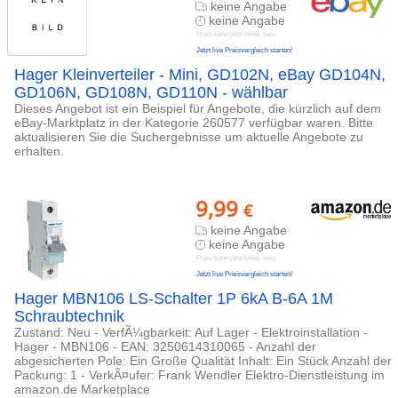
keine Angabe
keine Angabe
Preis kann jetzt höher sein
Jetzt live Preisvergleich starten!
Hager Kleinverteiler - Mini, GD102N, eBay GD104N,
GD106N, GD108N, GD110N - wählbar
Dieses Angebot ist ein Beispiel für Angebote, die kürzlich auf dem
eBay-Marktplatz in der Kategorie 260577 verfügbar waren. Bitte
aktualisieren Sie die Suchergebnisse um aktuelle Angebote zu
erhalten.
9,99
€
keine Angabe
keine Angabe
Preis kann jetzt höher sein
Jetzt live Preisvergleich starten!
Hager MBN106 LS-Schalter 1P 6kA B-6A 1M
Schraubtechnik
Zustand: Neu - VerfÃ¼gbarkeit: Auf Lager - Elektroinstallation -
Hager - MBN106 - EAN: 3250614310065 - Anzahl der
abgesicherten Pole: Ein Große Qualität Inhalt: Ein Stück Anzahl der
Packung: 1 - VerkÃ¤ufer: Frank Wendler Elektro-Dienstleistung im
amazon.de Marketplace