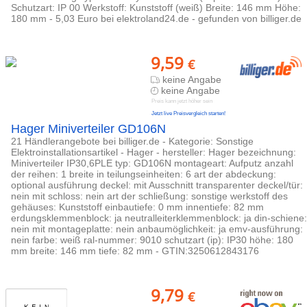
Schutzart: IP 00 Werkstoff: Kunststoff (weiß) Breite: 146 mm Höhe:
180 mm - 5,03 Euro bei elektroland24.de - gefunden von billiger.de
9,59
€
keine Angabe
keine Angabe
Preis kann jetzt höher sein
Jetzt live Preisvergleich starten!
Hager Miniverteiler GD106N
21 Händlerangebote bei billiger.de - Kategorie: Sonstige
Elektroinstallationsartikel - Hager - hersteller: Hager bezeichnung:
Miniverteiler IP30,6PLE typ: GD106N montageart: Aufputz anzahl
der reihen: 1 breite in teilungseinheiten: 6 art der abdeckung:
optional ausführung deckel: mit Ausschnitt transparenter deckel/tür:
nein mit schloss: nein art der schließung: sonstige werkstoff des
gehäuses: Kunststoff einbautiefe: 0 mm innentiefe: 82 mm
erdungsklemmenblock: ja neutralleiterklemmenblock: ja din-schiene:
nein mit montageplatte: nein anbaumöglichkeit: ja emv-ausführung:
nein farbe: weiß ral-nummer: 9010 schutzart (ip): IP30 höhe: 180
mm breite: 146 mm tiefe: 82 mm - GTIN:3250612843176
9,79
€