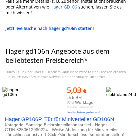
Falls Sie mehr Details (z. B. Zubehör, Installation) brauchen
oder Alternativen wie
Hager GD106
suchen, lassen Sie es
mich wissen!
Jetzt live Suche nach hager gd106n starten!
Hager gd106n Angebote aus dem
beliebtesten Preisbereich*
Durch Käufe über Links zu Händlern kann diese Website eine Provision erhalten,
u.a. durch das eBay Partner Network und das AmazonPartnerNet
5,03
€
5.9 €
8 Werktage
Preis kann jetzt höher sein
Jetzt live Preisvergleich starten!
Hager GP106P, Tür für Miniverteiler GD106N
Kategorie: Sonstige Elektroinstallationsartikel - Hager -
GTIN:3250612960224 - Weiße Abdeckung für Miniverteiler
Türschliessungstyp: 1 Stck Zylinderschloss (seperat bestellen)