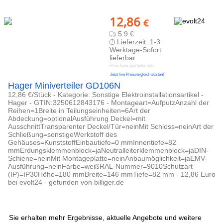
12,86
€
5.9 €
Lieferzeit: 1-3
Werktage-Sofort
lieferbar
Preis kann jetzt höher sein
Jetzt live Preisvergleich starten!
Hager Miniverteiler GD106N
12,86 €/Stück - Kategorie: Sonstige Elektroinstallationsartikel -
Hager - GTIN:3250612843176 - Montageart=AufputzAnzahl der
Reihen=1Breite in Teilungseinheiten=6Art der
Abdeckung=optionalAusführung Deckel=mit
AusschnittTransparenter Deckel/Tür=neinMit Schloss=neinArt der
Schließung=sonstigeWerkstoff des
Gehäuses=KunststoffEinbautiefe=0 mmInnentiefe=82
mmErdungsklemmenblock=jaNeutralleiterklemmenblock=jaDIN-
Schiene=neinMit Montageplatte=neinAnbaumöglichkeit=jaEMV-
Ausführung=neinFarbe=weißRAL-Nummer=9010Schutzart
(IP)=IP30Höhe=180 mmBreite=146 mmTiefe=82 mm - 12,86 Euro
bei evolt24 - gefunden von billiger.de
Sie erhalten mehr Ergebnisse, aktuelle Angebote und weitere