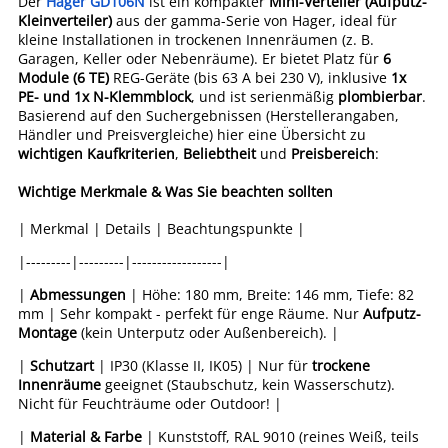
Der
Hager GD106N
ist ein kompakter
Mini-Verteiler (Aufputz-
Kleinverteiler)
aus der gamma-Serie von Hager, ideal für
kleine Installationen in trockenen Innenräumen (z. B.
Garagen, Keller oder Nebenräume). Er bietet Platz für
6
Module (6 TE)
REG-Geräte (bis 63 A bei 230 V), inklusive
1x
PE- und 1x N-Klemmblock
, und ist serienmäßig
plombierbar
.
Basierend auf den Suchergebnissen (Herstellerangaben,
Händler und Preisvergleiche) hier eine Übersicht zu
wichtigen Kaufkriterien
,
Beliebtheit
und
Preisbereich
:
Wichtige Merkmale & Was Sie beachten sollten
| Merkmal | Details | Beachtungspunkte |
|---------|---------|------------------|
|
Abmessungen
| Höhe: 180 mm, Breite: 146 mm, Tiefe: 82
mm | Sehr kompakt - perfekt für enge Räume. Nur
Aufputz-
Montage
(kein Unterputz oder Außenbereich). |
|
Schutzart
| IP30 (Klasse II, IK05) | Nur für
trockene
Innenräume
geeignet (Staubschutz, kein Wasserschutz).
Nicht für Feuchträume oder Outdoor! |
|
Material & Farbe
| Kunststoff, RAL 9010 (reines Weiß, teils