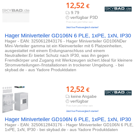
12,52
€
9.79
verfügbar P3D
Preis kann jetzt höher sein
Jetzt live Preisvergleich starten!
Hager Miniverteiler GD106N 6 PLE, 1xPE, 1xN, IP30
Hager - EAN: 3250612843176 - Hager Miniverteiler GD106NDer
Mini-Verteiler gamma ist ein Kleinverteiler mit 6 Platzeinheiten,
ausgestattet mit einem Erdungsanschluss und einem
Neutralleiter.Er bietet Schutz nach IP30, was ihn gegen
Fremdkörper und Zugang mit Werkzeugen sichert.Ideal für kleinere
Stromverteilungen-/Installationen in trockener Umgebung. - bei
skybad.de - aus Yadore Produktdaten
12,52
€
keine Angabe
verfügbar
Preis kann jetzt höher sein
Jetzt live Preisvergleich starten!
Hager Miniverteiler GD106N 6 PLE, 1xPE, 1xN, IP30
Hager - EAN: 3250612843176 - Hager Miniverteiler GD106N 6 PLE,
1xPE, 1xN, IP30 - bei skybad.de - aus Yadore Produktdaten