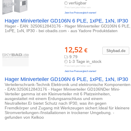
verfügbar
Preis kann jetzt höher sein
Jetzt live Preisvergleich starten!
Hager Miniverteiler GD106N 6 PLE, 1xPE, 1xN, IP30
Hager - EAN: 3250612843176 - Hager Miniverteiler GD106N 6 PLE,
1xPE, 1xN, IP30 - bei obadis.com - aus Yadore Produktdaten
12,52
€
Skybad.de
9.79
1-3 Tage in_stock
Preis kann jetzt höher sein
Jetzt live Preisvergleich starten!
Hager Miniverteiler GD106N 6 PLE, 1xPE, 1xN, IP30
Verteilerschrank-Technik Elektronik und elektronische Komponenten
- EAN:3250612843176 - Hager Miniverteiler GD106NDer Mini-
Verteiler gamma ist ein Kleinverteiler mit 6 Platzeinheiten,
ausgestattet mit einem Erdungsanschluss und einem
Neutralleiter.Er bietet Schutz nach IP30, was ihn gegen
Fremdkörper und Zugang mit Werkzeugen sichert.Ideal für kleinere
Stromverteilungen-/Installationen in trockener Umgebung. -
gefunden von Kelkoo