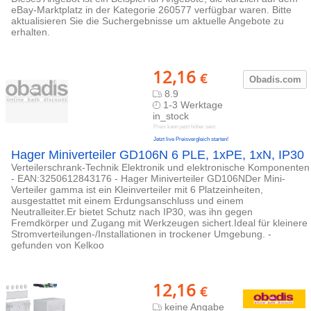
eBay-Marktplatz in der Kategorie 260577 verfügbar waren. Bitte
aktualisieren Sie die Suchergebnisse um aktuelle Angebote zu
erhalten.
12,16
€
Obadis.com
8.9
1-3 Werktage
in_stock
Preis kann jetzt höher sein
Jetzt live Preisvergleich starten!
Hager Miniverteiler GD106N 6 PLE, 1xPE, 1xN, IP30
Verteilerschrank-Technik Elektronik und elektronische Komponenten
- EAN:3250612843176 - Hager Miniverteiler GD106NDer Mini-
Verteiler gamma ist ein Kleinverteiler mit 6 Platzeinheiten,
ausgestattet mit einem Erdungsanschluss und einem
Neutralleiter.Er bietet Schutz nach IP30, was ihn gegen
Fremdkörper und Zugang mit Werkzeugen sichert.Ideal für kleinere
Stromverteilungen-/Installationen in trockener Umgebung. -
gefunden von Kelkoo
12,16
€
keine Angabe