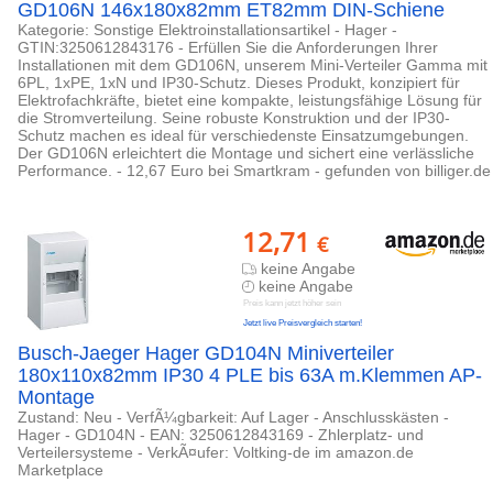
GD106N 146x180x82mm ET82mm DIN-Schiene
Kategorie: Sonstige Elektroinstallationsartikel - Hager -
GTIN:3250612843176 - Erfüllen Sie die Anforderungen Ihrer
Installationen mit dem GD106N, unserem Mini-Verteiler Gamma mit
6PL, 1xPE, 1xN und IP30-Schutz. Dieses Produkt, konzipiert für
Elektrofachkräfte, bietet eine kompakte, leistungsfähige Lösung für
die Stromverteilung. Seine robuste Konstruktion und der IP30-
Schutz machen es ideal für verschiedenste Einsatzumgebungen.
Der GD106N erleichtert die Montage und sichert eine verlässliche
Performance. - 12,67 Euro bei Smartkram - gefunden von billiger.de
12,71
€
keine Angabe
keine Angabe
Preis kann jetzt höher sein
Jetzt live Preisvergleich starten!
Busch-Jaeger Hager GD104N Miniverteiler
180x110x82mm IP30 4 PLE bis 63A m.Klemmen AP-
Montage
Zustand: Neu - VerfÃ¼gbarkeit: Auf Lager - Anschlusskästen -
Hager - GD104N - EAN: 3250612843169 - Zhlerplatz- und
Verteilersysteme - VerkÃ¤ufer: Voltking-de im amazon.de
Marketplace