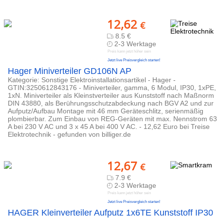
12,62
€
8.5 €
2-3 Werktage
Preis kann jetzt höher sein
Jetzt live Preisvergleich starten!
Hager Miniverteiler GD106N AP
Kategorie: Sonstige Elektroinstallationsartikel - Hager -
GTIN:3250612843176 - Miniverteiler, gamma, 6 Modul, IP30, 1xPE,
1xN. Miniverteiler als Kleinstverteiler aus Kunststoff nach Maßnorm
DIN 43880, als Berührungsschutzabdeckung nach BGV A2 und zur
Aufputz/Aufbau Montage mit 46 mm Geräteschlitz, serienmäßig
plombierbar. Zum Einbau von REG-Geräten mit max. Nennstrom 63
A bei 230 V AC und 3 x 45 A bei 400 V AC. - 12,62 Euro bei Treise
Elektrotechnik - gefunden von billiger.de
12,67
€
7.9 €
2-3 Werktage
Preis kann jetzt höher sein
Jetzt live Preisvergleich starten!
HAGER Kleinverteiler Aufputz 1x6TE Kunststoff IP30