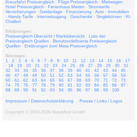
Kreuzfahrt Preisvergleich
-
Flüge Preisvergleich
-
Mietwagen
-
Hotel Preisvergleich
-
Ferienhaus Mieten
-
Stromtarife
-
Versicherungen
-
Geldanlage
-
Finanzierung
-
Auto
-
Immobilien
-
Handy-Tarife
-
Internetzugang
-
Geschenke
-
Singlebörsen
-
KI-
Chatbot
Erklärungen:
Preisvergleich Übersicht / Marktübersicht
-
Liste der
Preisvergleich Quellen
-
Benutzerdefinierte Preisvergleich
Quellen
-
Erklärungen zum Meta-Preisvergleich
Sitemaps:
1
-
2
-
3
-
4
-
5
-
6
-
7
-
8
-
9
-
10
-
11
-
12
-
13
-
14
-
15
-
16
-
17
-
18
-
19
-
20
-
21
-
22
-
23
-
24
-
25
-
26
-
27
-
28
-
29
-
30
-
31
-
32
-
33
-
34
-
35
-
36
-
37
-
38
-
39
-
40
-
41
-
42
-
43
-
44
-
45
-
46
-
47
-
48
-
49
-
50
-
51
-
52
-
53
-
54
-
55
-
56
-
57
-
58
-
59
-
60
-
61
-
62
-
63
-
64
-
65
-
66
-
67
-
68
-
69
-
70
-
71
-
72
-
73
-
74
-
75
-
76
-
77
-
78
-
79
-
80
-
81
-
82
-
83
-
84
-
85
-
86
-
87
-
88
-
89
-
90
-
91
-
92
-
93
-
94
-
95
-
96
-
97
-
98
-
99
-
100
-
Impressum / Datenschutzerklärung
Presse / Links / Logos
Copyright © 2003-2026 MetaMind GmbH