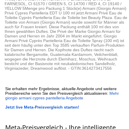
FARNESOL, CI 61570 / GREEN 5, CI 14700 / RED 4, CI 19140 /
YELLOW 5Menge pro Packung:1 Stück(e) Armani (Giorgio Armani)
Privé Cypres Pantelleria EDT U 100 ml jetzt Armani Privé Eau de
Toilette Cyprès Pantelleria Eau de Toilette bei Beauty Plaza. Eau de
Toilette von Armani (Giorgio Armani) wurde sowohl für Männer als
auch für Frauen kreiert. Diese Packung enthält 100 ml des von
Ihnen gewählten Duftes. Die Privé der Marke Giorgio Armani für
Damen und Herren im Jahr 2004 im Markt eingeführt. Giorgio
Armani Privé Cyprès Pantelleria Eau de Toilette Spray (100 ml) ist
seit dem häufig unter den Top 3585 verkauften Parfum-Produkten
für Damen und Herren. Die Kopfnote des Duftes riecht nach
kalabrische Bergamotte, Guatemala-Kardamom, Veilchenblatt,
wogegen die Herznote durch Elemiharz, Moschus, Weihrauch
besticht und der Basisnote mit neukaledonisches Sandelholz,
Virginiazeder, Dreamwood auflöst. - GTIN:3614273417556
Sie erhalten mehr Ergebnisse, aktuelle Angebote und weitere
Preisbereiche wenn Sie den Preisvergleich aktualisieren:
Mehr
giorgio armani cypres pantelleria Angebote
Jetzt live Meta-Preisvergleich starten!
Meta-Preisvergleich - Ihre intelligente