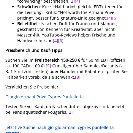
"convincing" beschrieben.
[2]
[4]
Schwächen
: Kurze Haltbarkeit (leichte EDT), teuer für
die Leistung - Kritik: "Not worth the Armani Privé
pricing", besser für Signature-Linie geeignet.
[4]
[6]
Beliebtheit
: Nischen-Duft für Frauen und Männer,
geschätzt von Kennern für Kreativität, aber nicht
Massen-hit; YouTube-Reviews heben Frische und
Handwerk hervor.
[4]
[6]
Preisbereich und Kauf-Tipps
Suchen Sie im
Preisbereich 150-250 €
für 50 ml EDT (offiziell
ca. 190 CAD/~160 €).
[5]
Günstiger über Samples/Decants (z.
B. 1-5 ml zum Testen) oder Händler mit Rabatten - prüfen Sie
Haltbarkeit vorab, da sie schwankt.
[8]
Vergleichen Sie Preise hier:
Giorgio Armani Privé Cyprès Pantelleria
Testen Sie vor Kauf, da Nischendüfte subjektiv sind; beliebt
bei Fans aquatischer Fougerès.
[2]
Jetzt live Suche nach giorgio armani cypres pantelleria