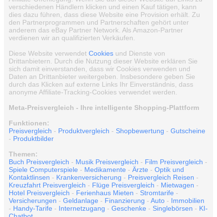
verschiedenen Händlern klicken und einen Kauf tätigen, kann
dies dazu führen, dass diese Website eine Provision erhält. Zu
den Partnerprogrammen und Partnerschaften gehört unter
anderem das eBay Partner Network. Als Amazon-Partner
verdienen wir an qualifizierten Verkäufen.
Diese Website verwendet
Cookies
und Dienste von
Drittanbietern. Durch die Nutzung dieser Website erklären Sie
sich damit einverstanden, dass wir Cookies verwenden und
Daten an Drittanbieter weitergeben. Insbesondere geben Sie
durch das Klicken auf externe Links Ihr Einverständnis, dass
anonyme Affiliate-Tracking-Cookies verwendet werden.
Meta-Preisvergleich - Ihre intelligente Shopping-Plattform
Funktionen:
Preisvergleich
-
Produktvergleich
-
Shopbewertung
-
Gutscheine
-
Produktbilder
Themen:
Buch Preisvergleich
-
Musik Preisvergleich
-
Film Preisvergleich
-
Spiele Computerspiele
-
Medikamente
-
Ärzte
-
Optik und
Kontaktlinsen
-
Krankenversicherung
-
Preisvergleich Reisen
-
Kreuzfahrt Preisvergleich
-
Flüge Preisvergleich
-
Mietwagen
-
Hotel Preisvergleich
-
Ferienhaus Mieten
-
Stromtarife
-
Versicherungen
-
Geldanlage
-
Finanzierung
-
Auto
-
Immobilien
-
Handy-Tarife
-
Internetzugang
-
Geschenke
-
Singlebörsen
-
KI-
Chatbot