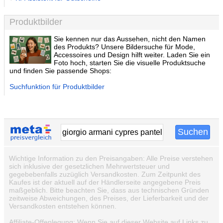
Produktbilder
Sie kennen nur das Aussehen, nicht den Namen
des Produkts? Unsere Bildersuche für Mode,
Accessoires und Design hilft weiter. Laden Sie ein
Foto hoch, starten Sie die visuelle Produktsuche
und finden Sie passende Shops:
Suchfunktion für Produktbilder
Wichtige Information zu den Preisangaben: Alle Preise verstehen
sich inklusive der gesetzlichen Mehrwertsteuer und
gegebebenfalls zuzüglich Versandkosten. Zum Zeitpunkt des
Kaufes ist der aktuell auf der Händlerseite angegebene Preis
maßgeblich. Bitte beachten Sie, dass aus technischen Gründen
zeitweise Abweichungen, des Preises, der Lieferbarkeit und der
Versandkosten entstehen können.
Affiliate-Offenlegung: Wenn Sie auf dieser Website auf Links zu