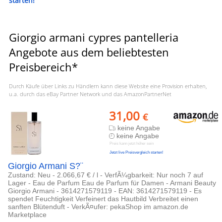
starten!
Giorgio armani cypres pantelleria
Angebote aus dem beliebtesten
Preisbereich*
Durch Käufe über Links zu Händlern kann diese Website eine Provision erhalten,
u.a. durch das eBay Partner Network und das AmazonPartnerNet
31,00
€
keine Angabe
keine Angabe
Preis kann jetzt höher sein
Jetzt live Preisvergleich starten!
Giorgio Armani S?¨
Zustand: Neu - 2.066,67 € / l - VerfÃ¼gbarkeit: Nur noch 7 auf
Lager - Eau de Parfum Eau de Parfum für Damen - Armani Beauty
Giorgio Armani - 3614271579119 - EAN: 3614271579119 - Es
spendet Feuchtigkeit Verfeinert das Hautbild Verbreitet einen
sanften Blütenduft - VerkÃ¤ufer: pekaShop im amazon.de
Marketplace