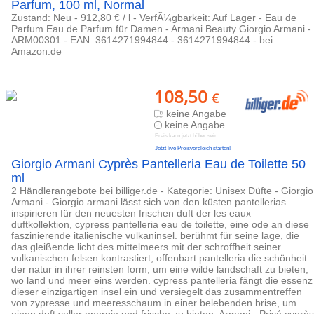
Parfum, 100 ml, Normal
Zustand: Neu - 912,80 € / l - VerfÃ¼gbarkeit: Auf Lager - Eau de
Parfum Eau de Parfum für Damen - Armani Beauty Giorgio Armani -
ARM00301 - EAN: 3614271994844 - 3614271994844 - bei
Amazon.de
108,50
€
keine Angabe
keine Angabe
Preis kann jetzt höher sein
Jetzt live Preisvergleich starten!
Giorgio Armani Cyprès Pantelleria Eau de Toilette 50
ml
2 Händlerangebote bei billiger.de - Kategorie: Unisex Düfte - Giorgio
Armani - Giorgio armani lässt sich von den küsten pantellerias
inspirieren für den neuesten frischen duft der les eaux
duftkollektion, cypress pantelleria eau de toilette, eine ode an diese
faszinierende italienische vulkaninsel. berühmt für seine lage, die
das gleißende licht des mittelmeers mit der schroffheit seiner
vulkanischen felsen kontrastiert, offenbart pantelleria die schönheit
der natur in ihrer reinsten form, um eine wilde landschaft zu bieten,
wo land und meer eins werden. cypress pantelleria fängt die essenz
dieser einzigartigen insel ein und versiegelt das zusammentreffen
von zypresse und meeresschaum in einer belebenden brise, um