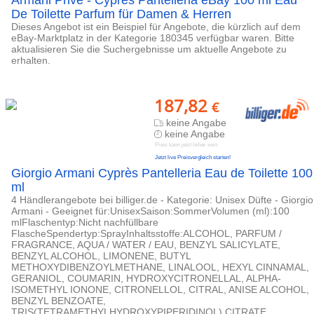
Armani Prive - Cypres Pantelleria eBay 100 ml Eau
De Toilette Parfum für Damen & Herren
Dieses Angebot ist ein Beispiel für Angebote, die kürzlich auf dem
eBay-Marktplatz in der Kategorie 180345 verfügbar waren. Bitte
aktualisieren Sie die Suchergebnisse um aktuelle Angebote zu
erhalten.
187,82
€
keine Angabe
keine Angabe
Preis kann jetzt höher sein
Jetzt live Preisvergleich starten!
Giorgio Armani Cyprès Pantelleria Eau de Toilette 100
ml
4 Händlerangebote bei billiger.de - Kategorie: Unisex Düfte - Giorgio
Armani - Geeignet für:UnisexSaison:SommerVolumen (ml):100
mlFlaschentyp:Nicht nachfüllbare
FlascheSpendertyp:SprayInhaltsstoffe:ALCOHOL, PARFUM /
FRAGRANCE, AQUA / WATER / EAU, BENZYL SALICYLATE,
BENZYL ALCOHOL, LIMONENE, BUTYL
METHOXYDIBENZOYLMETHANE, LINALOOL, HEXYL CINNAMAL,
GERANIOL, COUMARIN, HYDROXYCITRONELLAL, ALPHA-
ISOMETHYL IONONE, CITRONELLOL, CITRAL, ANISE ALCOHOL,
BENZYL BENZOATE,
TRIS(TETRAMETHYLHYDROXYPIPERIDINOL) CITRATE,