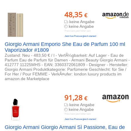
48,35
€
keine Angabe
keine Angabe
Preis kann jetzt höher sein
Jetzt live Preisvergleich starten!
Giorgio Armani Emporio She Eau de Parfum 100 ml
Vaporizador #1809
Zustand: Neu - 483,50 € / l - VerfÃ¼gbarkeit: Auf Lager - Eau de
Parfum Eau de Parfum für Damen - Armani Beauty Giorgio Armani -
412777 11225MHS - EAN: 3360372061809 - Designer - Hersteller:
Giorgio Armani Produktkategorie: Parfümerie Geschlecht: für Sie /
For Her / Pour FEMME - VerkÃ¤ufer: london luxury products im
amazon.de Marketplace
91,28
€
keine Angabe
keine Angabe
Preis kann jetzt höher sein
Jetzt live Preisvergleich starten!
Giorgio Armani Giorgio Armani Sì Passione, Eau de