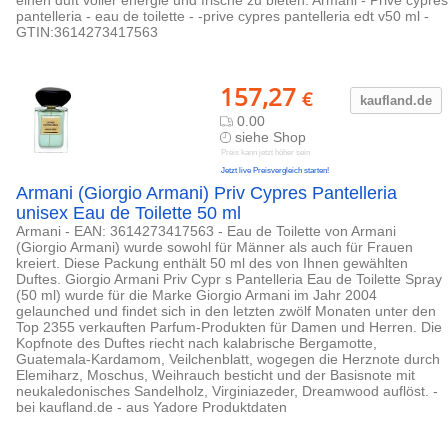
einen duft voller energie und frische zu bieten. Armani - Privé cyprès
pantelleria - eau de toilette - -prive cypres pantelleria edt v50 ml -
GTIN:3614273417563
157,27
€
kaufland.d
e
0.00
siehe Shop
Preis kann jetzt höher sein
Jetzt live Preisvergleich starten!
Armani (Giorgio Armani) Priv Cypres Pantelleria
unisex Eau de Toilette 50 ml
Armani - EAN: 3614273417563 - Eau de Toilette von Armani
(Giorgio Armani) wurde sowohl für Männer als auch für Frauen
kreiert. Diese Packung enthält 50 ml des von Ihnen gewählten
Duftes. Giorgio Armani Priv Cypr s Pantelleria Eau de Toilette Spray
(50 ml) wurde für die Marke Giorgio Armani im Jahr 2004
gelaunched und findet sich in den letzten zwölf Monaten unter den
Top 2355 verkauften Parfum-Produkten für Damen und Herren. Die
Kopfnote des Duftes riecht nach kalabrische Bergamotte,
Guatemala-Kardamom, Veilchenblatt, wogegen die Herznote durch
Elemiharz, Moschus, Weihrauch besticht und der Basisnote mit
neukaledonisches Sandelholz, Virginiazeder, Dreamwood auflöst. -
bei kaufland.de - aus Yadore Produktdaten