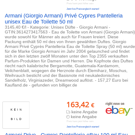
Preis kann jetzt höher sein
Jetzt live Preisvergleich starten!
Armani (Giorgio Armani) Privé Cypres Pantelleria
unisex Eau de Toilette 50 ml
3145,40 €/l - Kategorie: Unisex Düfte - Giorgio Armani -
GTIN:3614273417563 - Eau de Toilette von Armani (Giorgio Armani)
wurde sowohl für Männer als auch für Frauen kreiert. Diese
Packung enthält 50 ml des von Ihnen gewählten Duftes. Giorgio
Armani Privé Cyprès Pantelleria Eau de Toilette Spray (50 ml) wurde
für die Marke Giorgio Armani im Jahr 2004 gelaunched und findet
sich in den letzten zwölf Monaten unter den Top 2355 verkauften
Parfum-Produkten für Damen und Herren. Die Kopfnote des Duftes
riecht nach kalabrische Bergamotte, Guatemala-Kardamom,
Veilchenblatt, wogegen die Herznote durch Elemiharz, Moschus,
Weihrauch besticht und der Basisnote mit neukaledonisches
Sandelholz, Virginiazeder, Dreamwood auflöst. - 157,27 Euro bei
Kaufland.de - gefunden von billiger.de
163,42
€
keine Angabe
keine Angabe
Preis kann jetzt höher sein
Jetzt live Preisvergleich starten!