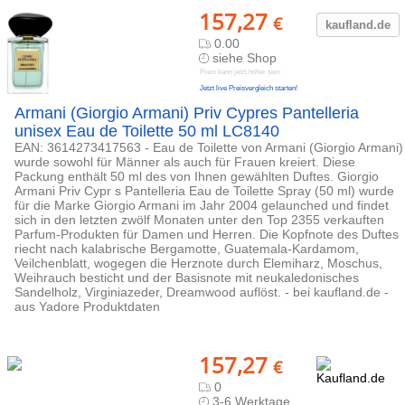
157,27
€
kaufland.d
e
0.00
siehe Shop
Preis kann jetzt höher sein
Jetzt live Preisvergleich starten!
Armani (Giorgio Armani) Priv Cypres Pantelleria
unisex Eau de Toilette 50 ml LC8140
EAN: 3614273417563 - Eau de Toilette von Armani (Giorgio Armani)
wurde sowohl für Männer als auch für Frauen kreiert. Diese
Packung enthält 50 ml des von Ihnen gewählten Duftes. Giorgio
Armani Priv Cypr s Pantelleria Eau de Toilette Spray (50 ml) wurde
für die Marke Giorgio Armani im Jahr 2004 gelaunched und findet
sich in den letzten zwölf Monaten unter den Top 2355 verkauften
Parfum-Produkten für Damen und Herren. Die Kopfnote des Duftes
riecht nach kalabrische Bergamotte, Guatemala-Kardamom,
Veilchenblatt, wogegen die Herznote durch Elemiharz, Moschus,
Weihrauch besticht und der Basisnote mit neukaledonisches
Sandelholz, Virginiazeder, Dreamwood auflöst. - bei kaufland.de -
aus Yadore Produktdaten
157,27
€
0
3-6 Werktage