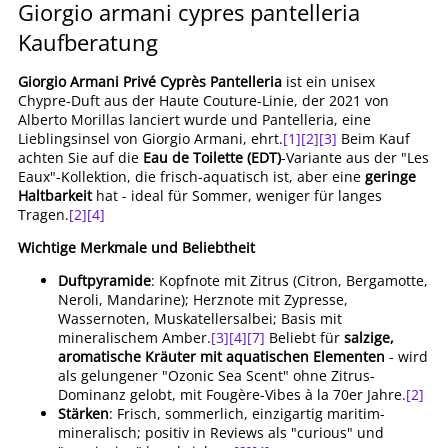
Giorgio armani cypres pantelleria
Kaufberatung
Giorgio Armani Privé Cyprès Pantelleria
ist ein unisex
Chypre-Duft aus der Haute Couture-Linie, der 2021 von
Alberto Morillas lanciert wurde und Pantelleria, eine
Lieblingsinsel von Giorgio Armani, ehrt.
[1]
[2]
[3]
Beim Kauf
achten Sie auf die
Eau de Toilette (EDT)
-Variante aus der "Les
Eaux"-Kollektion, die frisch-aquatisch ist, aber eine
geringe
Haltbarkeit
hat - ideal für Sommer, weniger für langes
Tragen.
[2]
[4]
Wichtige Merkmale und Beliebtheit
Duftpyramide
: Kopfnote mit Zitrus (Citron, Bergamotte,
Neroli, Mandarine); Herznote mit Zypresse,
Wassernoten, Muskatellersalbei; Basis mit
mineralischem Amber.
[3]
[4]
[7]
Beliebt für
salzige,
aromatische Kräuter mit aquatischen Elementen
- wird
als gelungener "Ozonic Sea Scent" ohne Zitrus-
Dominanz gelobt, mit Fougère-Vibes à la 70er Jahre.
[2]
Stärken
: Frisch, sommerlich, einzigartig maritim-
mineralisch; positiv in Reviews als "curious" und