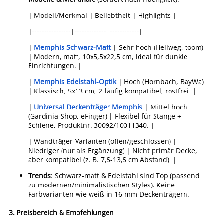
| Modell/Merkmal | Beliebtheit | Highlights |
|----------------|-------------|------------|
|
Memphis Schwarz-Matt
| Sehr hoch (Hellweg, toom)
| Modern, matt, 10x5,5x22,5 cm, ideal für dunkle
Einrichtungen. |
|
Memphis Edelstahl-Optik
| Hoch (Hornbach, BayWa)
| Klassisch, 5x13 cm, 2-läufig-kompatibel, rostfrei. |
|
Universal Deckenträger Memphis
| Mittel-hoch
(Gardinia-Shop, eFinger) | Flexibel für Stange +
Schiene, Produktnr. 30092/10011340. |
| Wandträger-Varianten (offen/geschlossen) |
Niedriger (nur als Ergänzung) | Nicht primär Decke,
aber kompatibel (z. B. 7,5-13,5 cm Abstand). |
Trends
: Schwarz-matt & Edelstahl sind Top (passend
zu modernen/minimalistischen Styles). Keine
Farbvarianten wie weiß in 16-mm-Deckenträgern.
3.
Preisbereich & Empfehlungen