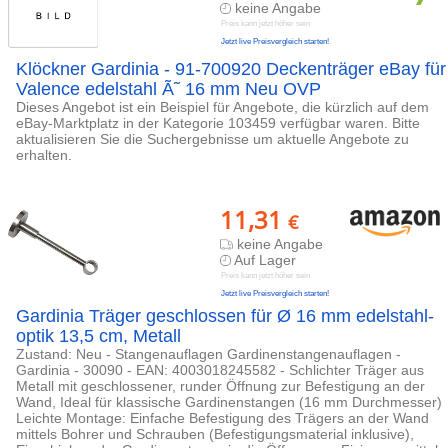
keine Angabe
Preis kann jetzt höher sein
Jetzt live Preisvergleich starten!
Klöckner Gardinia - 91-700920 Deckenträger eBay für
Valence edelstahl Ã˜ 16 mm Neu OVP
Dieses Angebot ist ein Beispiel für Angebote, die kürzlich auf dem
eBay-Marktplatz in der Kategorie 103459 verfügbar waren. Bitte
aktualisieren Sie die Suchergebnisse um aktuelle Angebote zu
erhalten.
11,31
€
keine Angabe
Auf Lager
Preis kann jetzt höher sein
Jetzt live Preisvergleich starten!
Gardinia Träger geschlossen für Ø 16 mm edelstahl-
optik 13,5 cm, Metall
Zustand: Neu - Stangenauflagen Gardinenstangenauflagen -
Gardinia - 30090 - EAN: 4003018245582 - Schlichter Träger aus
Metall mit geschlossener, runder Öffnung zur Befestigung an der
Wand, Ideal für klassische Gardinenstangen (16 mm Durchmesser)
Leichte Montage: Einfache Befestigung des Trägers an der Wand
mittels Bohrer und Schrauben (Befestigungsmaterial inklusive),