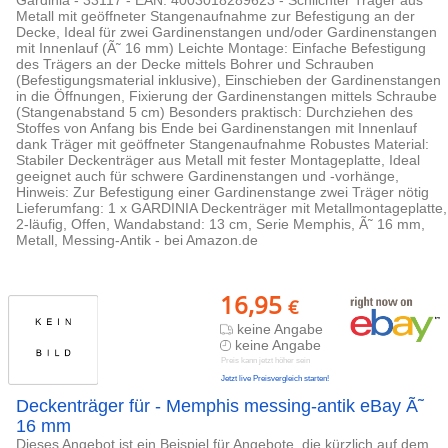
Metall mit geöffneter Stangenaufnahme zur Befestigung an der
Decke, Ideal für zwei Gardinenstangen und/oder Gardinenstangen
mit Innenlauf (Ã˜ 16 mm) Leichte Montage: Einfache Befestigung
des Trägers an der Decke mittels Bohrer und Schrauben
(Befestigungsmaterial inklusive), Einschieben der Gardinenstangen
in die Öffnungen, Fixierung der Gardinenstangen mittels Schraube
(Stangenabstand 5 cm) Besonders praktisch: Durchziehen des
Stoffes von Anfang bis Ende bei Gardinenstangen mit Innenlauf
dank Träger mit geöffneter Stangenaufnahme Robustes Material:
Stabiler Deckenträger aus Metall mit fester Montageplatte, Ideal
geeignet auch für schwere Gardinenstangen und -vorhänge,
Hinweis: Zur Befestigung einer Gardinenstange zwei Träger nötig
Lieferumfang: 1 x GARDINIA Deckenträger mit Metallmontageplatte,
2-läufig, Offen, Wandabstand: 13 cm, Serie Memphis, Ã˜ 16 mm,
Metall, Messing-Antik - bei Amazon.de
16,95
€
keine Angabe
keine Angabe
Preis kann jetzt höher sein
Jetzt live Preisvergleich starten!
Deckenträger für - Memphis messing-antik eBay Ã˜
16 mm
Dieses Angebot ist ein Beispiel für Angebote, die kürzlich auf dem