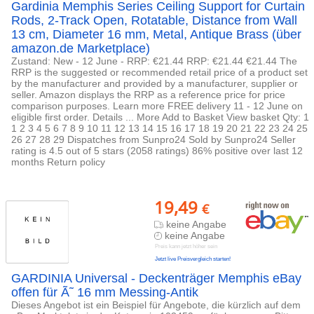
Gardinia Memphis Series Ceiling Support for Curtain
Rods, 2-Track Open, Rotatable, Distance from Wall
13 cm, Diameter 16 mm, Metal, Antique Brass (über
amazon.de Marketplace)
Zustand: New - 12 June - RRP: €21.44 RRP: €21.44 €21.44 The
RRP is the suggested or recommended retail price of a product set
by the manufacturer and provided by a manufacturer, supplier or
seller. Amazon displays the RRP as a reference price for price
comparison purposes. Learn more FREE delivery 11 - 12 June on
eligible first order. Details ... More Add to Basket View basket Qty: 1
1 2 3 4 5 6 7 8 9 10 11 12 13 14 15 16 17 18 19 20 21 22 23 24 25
26 27 28 29 Dispatches from Sunpro24 Sold by Sunpro24 Seller
rating is 4.5 out of 5 stars (2058 ratings) 86% positive over last 12
months Return policy
19,49
€
keine Angabe
keine Angabe
Preis kann jetzt höher sein
Jetzt live Preisvergleich starten!
GARDINIA Universal - Deckenträger Memphis eBay
offen für Ã˜ 16 mm Messing-Antik
Dieses Angebot ist ein Beispiel für Angebote, die kürzlich auf dem