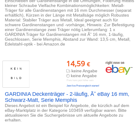
Einschieben der Gardinenstange in die Öffnungen, Fixierung mittels
kleiner Schraube Vielfache Kombinationsmöglichkeiten: Metall-
Träger für alle Gardinenstangen mit 16 mm Durchmesser (separat
erhältlich), Kürzen in der Länge mit Metallsäge möglich Robustes
Material: Stabiler Träger aus Metall, Ideal geeignet auch für
schwere Gardinenstangen und -vorhänge, Hinweis: Zur Befestigung
einer Gardinenstange zwei Träger nötig Lieferumfang: 1 x
GARDINIA Träger für Gardinenstangen mit Ã˜ 16 mm, 1-läufig,
Geschlossen, Serie Memphis, Abstand zur Wand: 13,5 cm, Metall,
Edelstahl-optik - bei Amazon.de
14,59
€
keine Angabe
keine Angabe
Preis kann jetzt höher sein
Jetzt live Preisvergleich starten!
GARDINIA Deckenträger - 2-läufig, Ã˜ eBay 16 mm,
Schwarz-Matt, Serie Memphis
Dieses Angebot ist ein Beispiel für Angebote, die kürzlich auf dem
eBay-Marktplatz in der Kategorie 103459 verfügbar waren. Bitte
aktualisieren Sie die Suchergebnisse um aktuelle Angebote zu
erhalten.