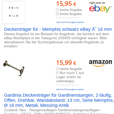
15,95
€
keine Angabe
keine Angabe
Preis kann jetzt höher sein
Jetzt live Preisvergleich starten!
Deckenträger für - Memphis schwarz eBay Ã˜ 16 mm
Dieses Angebot ist ein Beispiel für Angebote, die kürzlich auf dem
eBay-Marktplatz in der Kategorie 103459 verfügbar waren. Bitte
aktualisieren Sie die Suchergebnisse um aktuelle Angebote zu
erhalten.
15,99
€
keine Angabe
Nur noch 1 auf
Lager (mehr ist
unterwegs).
Preis kann jetzt höher sein
Jetzt live Preisvergleich starten!
Gardinia Deckenträger für Gardinenstangen, 2-läufig,
Offen, Drehbar, Wandabstand: 13 cm, Serie Memphis,
Ø 16 mm, Metall, Messing-Antik
Zustand: Neu - Stangenauflagen Gardinenstangenauflagen -
Gardinia - 33117 - EAN: 4003018289623 - Schlichter Träger aus