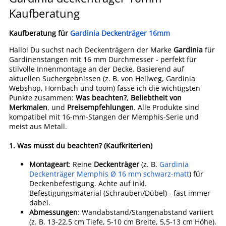
Kaufberatung
Kaufberatung für
Gardinia Deckenträger 16mm
Hallo! Du suchst nach Deckenträgern der Marke
Gardinia
für
Gardinenstangen mit 16 mm Durchmesser - perfekt für
stilvolle Innenmontage an der Decke. Basierend auf
aktuellen Suchergebnissen (z. B. von Hellweg, Gardinia
Webshop, Hornbach und toom) fasse ich die wichtigsten
Punkte zusammen:
Was beachten?
,
Beliebtheit von
Merkmalen
, und
Preisempfehlungen
. Alle Produkte sind
kompatibel mit 16-mm-Stangen der Memphis-Serie und
meist aus Metall.
1.
Was musst du beachten? (Kaufkriterien)
Montageart
: Reine
Deckenträger
(z. B.
Gardinia
Deckenträger Memphis Ø 16 mm schwarz-matt
) für
Deckenbefestigung. Achte auf inkl.
Befestigungsmaterial (Schrauben/Dübel) - fast immer
dabei.
Abmessungen
: Wandabstand/Stangenabstand variiert
(z. B. 13-22,5 cm Tiefe, 5-10 cm Breite, 5,5-13 cm Höhe).