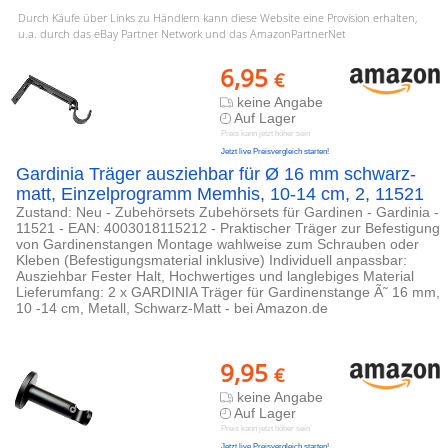
Durch Käufe über Links zu Händlern kann diese Website eine Provision erhalten,
u.a. durch das eBay Partner Network und das AmazonPartnerNet
6,95
€
keine Angabe
Auf Lager
Preis kann jetzt höher sein
Jetzt live Preisvergleich starten!
Gardinia Träger ausziehbar für Ø 16 mm schwarz-
matt, Einzelprogramm Memhis, 10-14 cm, 2, 11521
Zustand: Neu - Zubehörsets Zubehörsets für Gardinen - Gardinia -
11521 - EAN: 4003018115212 - Praktischer Träger zur Befestigung
von Gardinenstangen Montage wahlweise zum Schrauben oder
Kleben (Befestigungsmaterial inklusive) Individuell anpassbar:
Ausziehbar Fester Halt, Hochwertiges und langlebiges Material
Lieferumfang: 2 x GARDINIA Träger für Gardinenstange Ã˜ 16 mm,
10 -14 cm, Metall, Schwarz-Matt - bei Amazon.de
9,95
€
keine Angabe
Auf Lager
Preis kann jetzt höher sein
Jetzt live Preisvergleich starten!