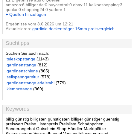
21
Ergebnisse aus 8 Quellen:
amazon:6 billiger.de:0 buycentral:0 ebay:11 kelkooshopping:3
quoka:0 shopping24:0 yadore:1
+ Quellen hinzufügen
Ergebnisse vom 8.6.2026 um 12:21
Aktualisieren:
gardinia deckenträger 16mm preisvergleich
Suchtipps
Suchen Sie auch nach:
teleskopstange
(1143)
gardinenstange
(812)
gardinenschiene
(865)
seilspanngarnitur
(578)
gardinenstange edelstahl
(779)
klemmstange
(969)
Keywords
billig günstig billigsten günstigsten billiger günstiger guenstig
preiswert Preise Listenpreis Preisliste Schnäppchen
Sonderangebot Gutschein Shop Händler Marktplätze
Kleinanzeigen Versandhandel Versandhäuser versand