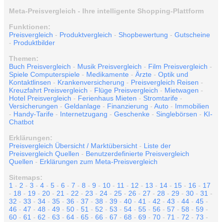
Meta-Preisvergleich - Ihre intelligente Shopping-Plattform
Funktionen:
Preisvergleich
-
Produktvergleich
-
Shopbewertung
-
Gutscheine
-
Produktbilder
Themen:
Buch Preisvergleich
-
Musik Preisvergleich
-
Film Preisvergleich
-
Spiele Computerspiele
-
Medikamente
-
Ärzte
-
Optik und
Kontaktlinsen
-
Krankenversicherung
-
Preisvergleich Reisen
-
Kreuzfahrt Preisvergleich
-
Flüge Preisvergleich
-
Mietwagen
-
Hotel Preisvergleich
-
Ferienhaus Mieten
-
Stromtarife
-
Versicherungen
-
Geldanlage
-
Finanzierung
-
Auto
-
Immobilien
-
Handy-Tarife
-
Internetzugang
-
Geschenke
-
Singlebörsen
-
KI-
Chatbot
Erklärungen:
Preisvergleich Übersicht / Marktübersicht
-
Liste der
Preisvergleich Quellen
-
Benutzerdefinierte Preisvergleich
Quellen
-
Erklärungen zum Meta-Preisvergleich
Sitemaps:
1
-
2
-
3
-
4
-
5
-
6
-
7
-
8
-
9
-
10
-
11
-
12
-
13
-
14
-
15
-
16
-
17
-
18
-
19
-
20
-
21
-
22
-
23
-
24
-
25
-
26
-
27
-
28
-
29
-
30
-
31
-
32
-
33
-
34
-
35
-
36
-
37
-
38
-
39
-
40
-
41
-
42
-
43
-
44
-
45
-
46
-
47
-
48
-
49
-
50
-
51
-
52
-
53
-
54
-
55
-
56
-
57
-
58
-
59
-
60
-
61
-
62
-
63
-
64
-
65
-
66
-
67
-
68
-
69
-
70
-
71
-
72
-
73
-