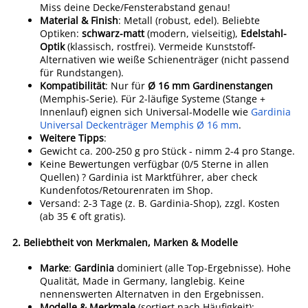
Miss deine Decke/Fensterabstand genau!
Material & Finish
: Metall (robust, edel). Beliebte
Optiken:
schwarz-matt
(modern, vielseitig),
Edelstahl-
Optik
(klassisch, rostfrei). Vermeide Kunststoff-
Alternativen wie weiße Schienenträger (nicht passend
für Rundstangen).
Kompatibilität
: Nur für
Ø 16 mm Gardinenstangen
(Memphis-Serie). Für 2-läufige Systeme (Stange +
Innenlauf) eignen sich Universal-Modelle wie
Gardinia
Universal Deckenträger Memphis Ø 16 mm
.
Weitere Tipps
:
Gewicht ca. 200-250 g pro Stück - nimm 2-4 pro Stange.
Keine Bewertungen verfügbar (0/5 Sterne in allen
Quellen) ? Gardinia ist Marktführer, aber check
Kundenfotos/Retourenraten im Shop.
Versand: 2-3 Tage (z. B. Gardinia-Shop), zzgl. Kosten
(ab 35 € oft gratis).
2.
Beliebtheit von Merkmalen, Marken & Modelle
Marke
:
Gardinia
dominiert (alle Top-Ergebnisse). Hohe
Qualität, Made in Germany, langlebig. Keine
nennenswerten Alternatven in den Ergebnissen.
Modelle & Merkmale
(sortiert nach Häufigkeit):