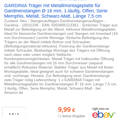
GARDINIA Träger mit Metallmontageplatte für
Gardinenstangen Ø 16 mm, 1-läufig, Offen, Serie
Memphis, Metall, Schwarz-Matt, Länge 7,5 cm
Zustand: Neu - Stangenauflagen Gardinenstangenauflagen -
Gardinia - 10011336 - EAN: 5050685113361 - Schlichter Träger aus
Metall zur Befestigung an der Wand, Inklusive Metallmontageplatte,
Ideal für klassische Gardinenstangen und Stangen mit Innenlauf (16
mm Durchmesser) Leichte Montage: Einfache Befestigung des
Trägers an der Wand mittels Bohrer und Schrauben
(Befestigungsmaterial inklusive), Fixierung der Gardinenstange
mittels Schraube, Beidseitige Montage des Trägers mit Öffnung
nach oben oder unten möglich Vielfache
Kombinationsmöglichkeiten: Metall-Träger mit halbrunder Öffnung
für alle Gardinenstangen mit 16 mm Durchmesser (separat
erhältlich) Robustes Material: Stabiler Träger aus Metall mit fester
Montageplatte, Ideal geeignet auch für schwere Gardinenstangen
und -vorhänge, Hinweis: Zur Befestigung einer Gardinenstange
zwei Träger nötig Lieferumfang: 1 x GARDINIA Träger mit
Metallmontageplatte für Gardinenstangen Ã˜ 16 mm, Länge 7,5 cm,
1-läufig, Offen, Serie Memphis, Metall, Schwarz-Matt - bei
Amazon.de
9,99
€
keine Angabe