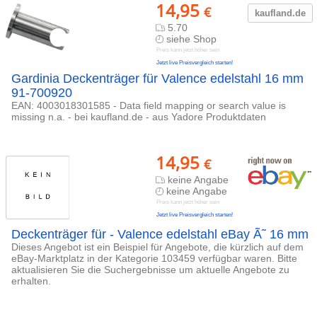
14,95
€
kaufland.d
e
5.70
siehe Shop
Preis kann jetzt höher sein
Jetzt live Preisvergleich starten!
Gardinia Deckenträger für Valence edelstahl 16 mm
91-700920
EAN: 4003018301585 - Data field mapping or search value is
missing n.a. - bei kaufland.de - aus Yadore Produktdaten
14,95
€
keine Angabe
keine Angabe
Preis kann jetzt höher sein
Jetzt live Preisvergleich starten!
Deckenträger für - Valence edelstahl eBay Ã˜ 16 mm
Dieses Angebot ist ein Beispiel für Angebote, die kürzlich auf dem
eBay-Marktplatz in der Kategorie 103459 verfügbar waren. Bitte
aktualisieren Sie die Suchergebnisse um aktuelle Angebote zu
erhalten.