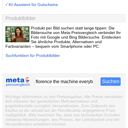
KI-Assistent für Gutscheine
Produktbilder
Produkt per Bild suchen statt lange tippen: Die
Bildersuche von Meta-Preisvergleich verbindet Ihr
Foto mit Google und Bing Bildersuche. Entdecken
Sie ähnliche Produkte, Alternativen und
Farbvarianten – bequem vom Smartphone oder PC:
Suchfunktion für Produktbilder
Wichtige Information zu den Preisangaben: Alle Preise verstehen
sich inklusive der gesetzlichen Mehrwertsteuer und
gegebebenfalls zuzüglich Versandkosten. Zum Zeitpunkt des
Kaufes ist der aktuell auf der Händlerseite angegebene Preis
maßgeblich. Bitte beachten Sie, dass aus technischen Gründen
zeitweise Abweichungen, des Preises, der Lieferbarkeit und der
Versandkosten entstehen können.