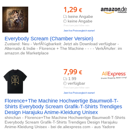
1,29
€
keine Angabe
keine Angabe
Preis kann jetzt höher sein
Jetzt live Preisvergleich starten!
Everybody Scream (Chamber Version)
Zustand: Neu - VerfÃ¼gbarkeit: Jetzt als Download verfügbar -
Alternativ & Indie - Florence + The Machine - - - - VerkÃ¤ufer: im
amazon.de Marketplace
7,99
€
1.99
verfügbar
Preis kann jetzt höher sein
Jetzt live Preisvergleich starten!
Florence+The Machine Hochwertige Baumwoll-T-
Shirts Everybody Scream Grafik-T-Shirts Trendiges
Design Harajuku Anime-Kleidung Unisex
shinchan - Florence+The Machine Hochwertige Baumwoll-T-Shirts
Everybody Scream Grafik-T-Shirts Trendiges Design Harajuku
Anime-Kleidung Unisex - bei de.aliexpress.com - aus Yadore