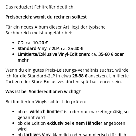
Das reduziert Fehltreffer deutlich.
Preisbereich: womit du rechnen solltest
Für ein neues Album dieser Art liegt der typische
Suchbereich meist ungefähr bei:
CD
: ca.
10-20 €
Standard-Vinyl / 2LP
: ca.
25-40 €
Limitierte/Exklusive Vinyl-Editionen
: ca.
35-60 € oder
mehr
Wenn du ein gutes Preis-Leistungs-Verhältnis suchst, würde
ich für die Standard-2LP in etwa
28-38 €
ansetzen. Limitierte
Farben oder Store-Exclusives dürfen spürbar teurer sein.
Was ist bei Sondereditionen wichtig?
Bei limitierten Vinyls solltest du prüfen:
ob es
wirklich limitiert
ist oder nur marketingmäßig so
genannt wird
ob die Edition
exklusiv bei einem Händler
angeboten
wird
ob
farbiges Vinyl
klanglich oder sammlerisch für dich