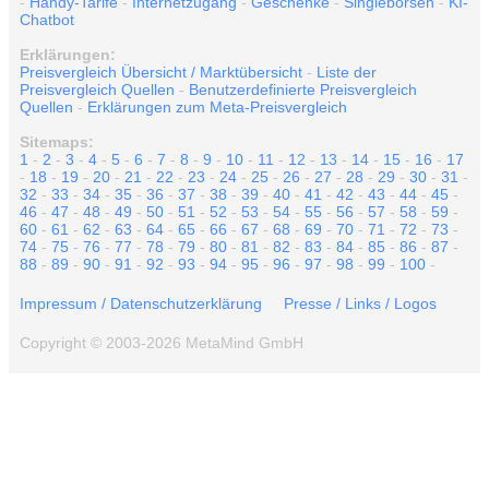
-
Handy-Tarife
-
Internetzugang
-
Geschenke
-
Singlebörsen
-
KI-
Chatbot
Erklärungen:
Preisvergleich Übersicht / Marktübersicht
-
Liste der
Preisvergleich Quellen
-
Benutzerdefinierte Preisvergleich
Quellen
-
Erklärungen zum Meta-Preisvergleich
Sitemaps:
1
-
2
-
3
-
4
-
5
-
6
-
7
-
8
-
9
-
10
-
11
-
12
-
13
-
14
-
15
-
16
-
17
-
18
-
19
-
20
-
21
-
22
-
23
-
24
-
25
-
26
-
27
-
28
-
29
-
30
-
31
-
32
-
33
-
34
-
35
-
36
-
37
-
38
-
39
-
40
-
41
-
42
-
43
-
44
-
45
-
46
-
47
-
48
-
49
-
50
-
51
-
52
-
53
-
54
-
55
-
56
-
57
-
58
-
59
-
60
-
61
-
62
-
63
-
64
-
65
-
66
-
67
-
68
-
69
-
70
-
71
-
72
-
73
-
74
-
75
-
76
-
77
-
78
-
79
-
80
-
81
-
82
-
83
-
84
-
85
-
86
-
87
-
88
-
89
-
90
-
91
-
92
-
93
-
94
-
95
-
96
-
97
-
98
-
99
-
100
-
Impressum / Datenschutzerklärung
Presse / Links / Logos
Copyright © 2003-2026 MetaMind GmbH