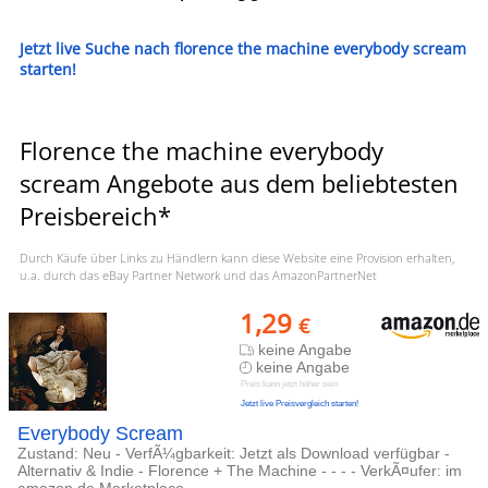
Jetzt live Suche nach florence the machine everybody scream
starten!
Florence the machine everybody
scream Angebote aus dem beliebtesten
Preisbereich*
Durch Käufe über Links zu Händlern kann diese Website eine Provision erhalten,
u.a. durch das eBay Partner Network und das AmazonPartnerNet
1,29
€
keine Angabe
keine Angabe
Preis kann jetzt höher sein
Jetzt live Preisvergleich starten!
Everybody Scream
Zustand: Neu - VerfÃ¼gbarkeit: Jetzt als Download verfügbar -
Alternativ & Indie - Florence + The Machine - - - - VerkÃ¤ufer: im