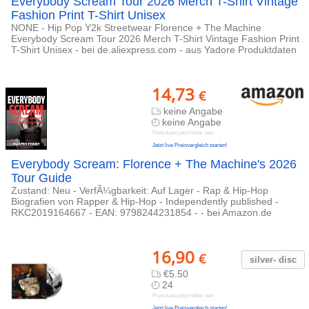
Everybody Scream Tour 2026 Merch T-Shirt Vintage
Fashion Print T-Shirt Unisex
NONE - Hip Pop Y2k Streetwear Florence + The Machine
Everybody Scream Tour 2026 Merch T-Shirt Vintage Fashion Print
T-Shirt Unisex - bei de.aliexpress.com - aus Yadore Produktdaten
14,73
€
keine Angabe
keine Angabe
Preis kann jetzt höher sein
Jetzt live Preisvergleich starten!
Everybody Scream: Florence + The Machine's 2026
Tour Guide
Zustand: Neu - VerfÃ¼gbarkeit: Auf Lager - Rap & Hip-Hop
Biografien von Rapper & Hip-Hop - Independently published -
RKC2019164667 - EAN: 9798244231854 - - bei Amazon.de
16,90
€
silver- disc
€5.50
24
Preis kann jetzt höher sein
Jetzt live Preisvergleich starten!