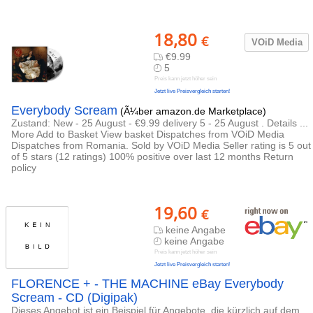
18,80
€
VOiD Media
€9.99
5
Preis kann jetzt höher sein
Jetzt live Preisvergleich starten!
Everybody Scream
(Ã¼ber amazon.de Marketplace)
Zustand: New - 25 August - €9.99 delivery 5 - 25 August . Details ...
More Add to Basket View basket Dispatches from VOiD Media
Dispatches from Romania. Sold by VOiD Media Seller rating is 5 out
of 5 stars (12 ratings) 100% positive over last 12 months Return
policy
19,60
€
keine Angabe
keine Angabe
Preis kann jetzt höher sein
Jetzt live Preisvergleich starten!
FLORENCE + - THE MACHINE eBay Everybody
Scream - CD (Digipak)
Dieses Angebot ist ein Beispiel für Angebote, die kürzlich auf dem