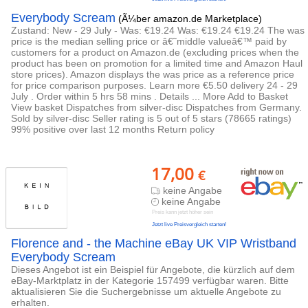
Everybody Scream
(Ã¼ber amazon.de Marketplace)
Zustand: New - 29 July - Was: €19.24 Was: €19.24 €19.24 The was
price is the median selling price or â€˜middle valueâ€™ paid by
customers for a product on Amazon.de (excluding prices when the
product has been on promotion for a limited time and Amazon Haul
store prices). Amazon displays the was price as a reference price
for price comparison purposes. Learn more €5.50 delivery 24 - 29
July . Order within 5 hrs 58 mins . Details ... More Add to Basket
View basket Dispatches from silver-disc Dispatches from Germany.
Sold by silver-disc Seller rating is 5 out of 5 stars (78665 ratings)
99% positive over last 12 months Return policy
17,00
€
keine Angabe
keine Angabe
Preis kann jetzt höher sein
Jetzt live Preisvergleich starten!
Florence and - the Machine eBay UK VIP Wristband
Everybody Scream
Dieses Angebot ist ein Beispiel für Angebote, die kürzlich auf dem
eBay-Marktplatz in der Kategorie 157499 verfügbar waren. Bitte
aktualisieren Sie die Suchergebnisse um aktuelle Angebote zu
erhalten.