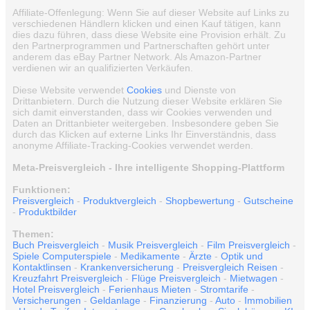
Affiliate-Offenlegung: Wenn Sie auf dieser Website auf Links zu
verschiedenen Händlern klicken und einen Kauf tätigen, kann
dies dazu führen, dass diese Website eine Provision erhält. Zu
den Partnerprogrammen und Partnerschaften gehört unter
anderem das eBay Partner Network. Als Amazon-Partner
verdienen wir an qualifizierten Verkäufen.
Diese Website verwendet
Cookies
und Dienste von
Drittanbietern. Durch die Nutzung dieser Website erklären Sie
sich damit einverstanden, dass wir Cookies verwenden und
Daten an Drittanbieter weitergeben. Insbesondere geben Sie
durch das Klicken auf externe Links Ihr Einverständnis, dass
anonyme Affiliate-Tracking-Cookies verwendet werden.
Meta-Preisvergleich - Ihre intelligente Shopping-Plattform
Funktionen:
Preisvergleich
-
Produktvergleich
-
Shopbewertung
-
Gutscheine
-
Produktbilder
Themen:
Buch Preisvergleich
-
Musik Preisvergleich
-
Film Preisvergleich
-
Spiele Computerspiele
-
Medikamente
-
Ärzte
-
Optik und
Kontaktlinsen
-
Krankenversicherung
-
Preisvergleich Reisen
-
Kreuzfahrt Preisvergleich
-
Flüge Preisvergleich
-
Mietwagen
-
Hotel Preisvergleich
-
Ferienhaus Mieten
-
Stromtarife
-
Versicherungen
-
Geldanlage
-
Finanzierung
-
Auto
-
Immobilien