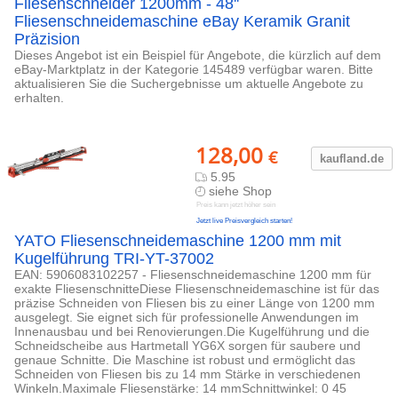
Fliesenschneider 1200mm - 48''
Fliesenschneidemaschine eBay Keramik Granit
Präzision
Dieses Angebot ist ein Beispiel für Angebote, die kürzlich auf dem
eBay-Marktplatz in der Kategorie 145489 verfügbar waren. Bitte
aktualisieren Sie die Suchergebnisse um aktuelle Angebote zu
erhalten.
128,00
€
kaufland.d
e
5.95
siehe Shop
Preis kann jetzt höher sein
Jetzt live Preisvergleich starten!
YATO Fliesenschneidemaschine 1200 mm mit
Kugelführung TRI-YT-37002
EAN: 5906083102257 - Fliesenschneidemaschine 1200 mm für
exakte FliesenschnitteDiese Fliesenschneidemaschine ist für das
präzise Schneiden von Fliesen bis zu einer Länge von 1200 mm
ausgelegt. Sie eignet sich für professionelle Anwendungen im
Innenausbau und bei Renovierungen.Die Kugelführung und die
Schneidscheibe aus Hartmetall YG6X sorgen für saubere und
genaue Schnitte. Die Maschine ist robust und ermöglicht das
Schneiden von Fliesen bis zu 14 mm Stärke in verschiedenen
Winkeln.Maximale Fliesenstärke: 14 mmSchnittwinkel: 0 45