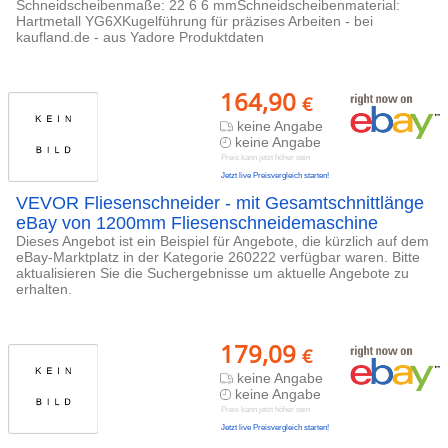
Schneidscheibenmaße: 22 6 6 mmSchneidscheibenmaterial:
Hartmetall YG6XKugelführung für präzises Arbeiten - bei
kaufland.de - aus Yadore Produktdaten
164,90
€
keine Angabe
keine Angabe
Preis kann jetzt höher sein
Jetzt live Preisvergleich starten!
VEVOR Fliesenschneider - mit Gesamtschnittlänge
eBay von 1200mm Fliesenschneidemaschine
Dieses Angebot ist ein Beispiel für Angebote, die kürzlich auf dem
eBay-Marktplatz in der Kategorie 260222 verfügbar waren. Bitte
aktualisieren Sie die Suchergebnisse um aktuelle Angebote zu
erhalten.
179,09
€
keine Angabe
keine Angabe
Preis kann jetzt höher sein
Jetzt live Preisvergleich starten!