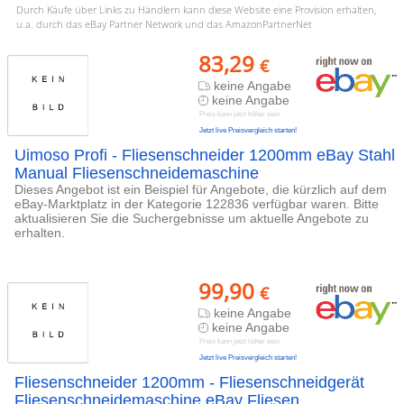
Durch Käufe über Links zu Händlern kann diese Website eine Provision erhalten,
u.a. durch das eBay Partner Network und das AmazonPartnerNet
83,29
€
keine Angabe
keine Angabe
Preis kann jetzt höher sein
Jetzt live Preisvergleich starten!
Uimoso Profi - Fliesenschneider 1200mm eBay Stahl
Manual Fliesenschneidemaschine
Dieses Angebot ist ein Beispiel für Angebote, die kürzlich auf dem
eBay-Marktplatz in der Kategorie 122836 verfügbar waren. Bitte
aktualisieren Sie die Suchergebnisse um aktuelle Angebote zu
erhalten.
99,90
€
keine Angabe
keine Angabe
Preis kann jetzt höher sein
Jetzt live Preisvergleich starten!
Fliesenschneider 1200mm - Fliesenschneidgerät
Fliesenschneidemaschine eBay Fliesen