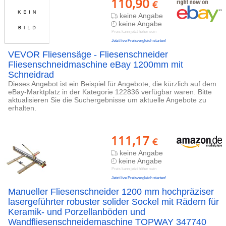
110,90
€
keine Angabe
keine Angabe
Preis kann jetzt höher sein
Jetzt live Preisvergleich starten!
VEVOR Fliesensäge - Fliesenschneider
Fliesenschneidmaschine eBay 1200mm mit
Schneidrad
Dieses Angebot ist ein Beispiel für Angebote, die kürzlich auf dem
eBay-Marktplatz in der Kategorie 122836 verfügbar waren. Bitte
aktualisieren Sie die Suchergebnisse um aktuelle Angebote zu
erhalten.
111,17
€
keine Angabe
keine Angabe
Preis kann jetzt höher sein
Jetzt live Preisvergleich starten!
Manueller Fliesenschneider 1200 mm hochpräziser
lasergeführter robuster solider Sockel mit Rädern für
Keramik- und Porzellanböden und
Wandfliesenschneidemaschine TOPWAY 347740