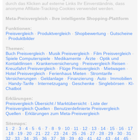
durch das Klicken auf externe Links Ihr Einverständnis, dass
anonyme Affiliate-Tracking-Cookies verwendet werden.
Meta-Preisvergleich - Ihre intelligente Shopping-Plattform
Funktionen:
Preisvergleich
-
Produktvergleich
-
Shopbewertung
-
Gutscheine
-
Produktbilder
Themen:
Buch Preisvergleich
-
Musik Preisvergleich
-
Film Preisvergleich
-
Spiele Computerspiele
-
Medikamente
-
Ärzte
-
Optik und
Kontaktlinsen
-
Krankenversicherung
-
Preisvergleich Reisen
-
Kreuzfahrt Preisvergleich
-
Flüge Preisvergleich
-
Mietwagen
-
Hotel Preisvergleich
-
Ferienhaus Mieten
-
Stromtarife
-
Versicherungen
-
Geldanlage
-
Finanzierung
-
Auto
-
Immobilien
-
Handy-Tarife
-
Internetzugang
-
Geschenke
-
Singlebörsen
-
KI-
Chatbot
Erklärungen:
Preisvergleich Übersicht / Marktübersicht
-
Liste der
Preisvergleich Quellen
-
Benutzerdefinierte Preisvergleich
Quellen
-
Erklärungen zum Meta-Preisvergleich
Sitemaps:
1
-
2
-
3
-
4
-
5
-
6
-
7
-
8
-
9
-
10
-
11
-
12
-
13
-
14
-
15
-
16
-
17
-
18
-
19
-
20
-
21
-
22
-
23
-
24
-
25
-
26
-
27
-
28
-
29
-
30
-
31
-
32
-
33
-
34
-
35
-
36
-
37
-
38
-
39
-
40
-
41
-
42
-
43
-
44
-
45
-