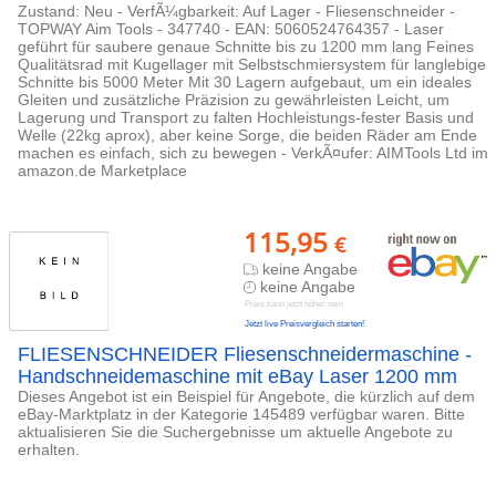
Zustand: Neu - VerfÃ¼gbarkeit: Auf Lager - Fliesenschneider -
TOPWAY Aim Tools - 347740 - EAN: 5060524764357 - Laser
geführt für saubere genaue Schnitte bis zu 1200 mm lang Feines
Qualitätsrad mit Kugellager mit Selbstschmiersystem für langlebige
Schnitte bis 5000 Meter Mit 30 Lagern aufgebaut, um ein ideales
Gleiten und zusätzliche Präzision zu gewährleisten Leicht, um
Lagerung und Transport zu falten Hochleistungs-fester Basis und
Welle (22kg aprox), aber keine Sorge, die beiden Räder am Ende
machen es einfach, sich zu bewegen - VerkÃ¤ufer: AIMTools Ltd im
amazon.de Marketplace
115,95
€
keine Angabe
keine Angabe
Preis kann jetzt höher sein
Jetzt live Preisvergleich starten!
FLIESENSCHNEIDER Fliesenschneidermaschine -
Handschneidemaschine mit eBay Laser 1200 mm
Dieses Angebot ist ein Beispiel für Angebote, die kürzlich auf dem
eBay-Marktplatz in der Kategorie 145489 verfügbar waren. Bitte
aktualisieren Sie die Suchergebnisse um aktuelle Angebote zu
erhalten.