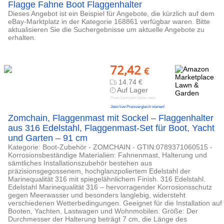
Flagge Fahne Boot Flaggenhalter
Dieses Angebot ist ein Beispiel für Angebote, die kürzlich auf dem
eBay-Marktplatz in der Kategorie 168861 verfügbar waren. Bitte
aktualisieren Sie die Suchergebnisse um aktuelle Angebote zu
erhalten.
72,42
€
14.74 €
Auf Lager
Preis kann jetzt höher sein
Jetzt live Preisvergleich starten!
Zomchain, Flaggenmast mit Sockel – Flaggenhalter
aus 316 Edelstahl, Flaggenmast-Set für Boot, Yacht
und Garten – 91 cm
Kategorie: Boot-Zubehör - ZOMCHAIN - GTIN:0789371060515 -
Korrosionsbeständige Materialien: Fahnenmast, Halterung und
sämtliches Installationszubehör bestehen aus
präzisionsgegossenem, hochglanzpoliertem Edelstahl der
Marinequalität 316 mit spiegelähnlichem Finish. 316 Edelstahl.
Edelstahl Marinequalität 316 – hervorragender Korrosionsschutz
gegen Meerwasser und besonders langlebig, widersteht
verschiedenen Wetterbedingungen. Geeignet für die Installation auf
Booten, Yachten, Lastwagen und Wohnmobilen. Größe: Der
Durchmesser der Halterung beträgt 7 cm, die Länge des