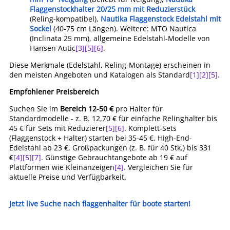
Flaggenstockhalter 20/25 mm mit Reduzierstück
(Reling-kompatibel),
Nautika Flaggenstock Edelstahl mit
Sockel
(40-75 cm Längen). Weitere: MTO Nautica
(Inclinata 25 mm), allgemeine Edelstahl-Modelle von
Hansen Autic
[3]
[5]
[6]
.
Diese Merkmale (Edelstahl, Reling-Montage) erscheinen in
den meisten Angeboten und Katalogen als Standard
[1]
[2]
[5]
.
Empfohlener Preisbereich
Suchen Sie im
Bereich 12-50 €
pro Halter für
Standardmodelle - z. B. 12,70 € für einfache Relinghalter bis
45 € für Sets mit Reduzierer
[5]
[6]
. Komplett-Sets
(Flaggenstock + Halter) starten bei 35-45 €, High-End-
Edelstahl ab 23 €, Großpackungen (z. B. für 40 Stk.) bis 331
€
[4]
[5]
[7]
. Günstige Gebrauchtangebote ab 19 € auf
Plattformen wie Kleinanzeigen
[4]
. Vergleichen Sie für
aktuelle Preise und Verfügbarkeit.
Jetzt live Suche nach flaggenhalter für boote starten!