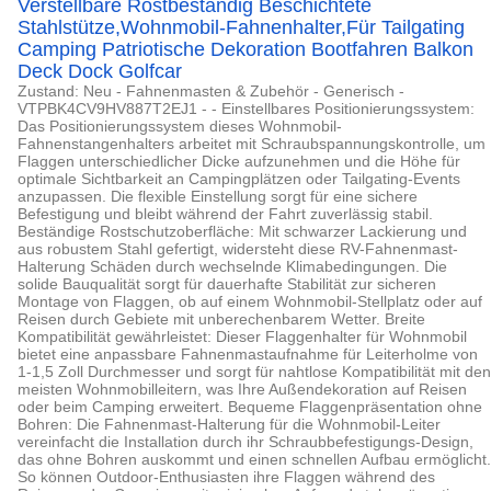
Verstellbare Rostbeständig Beschichtete
Stahlstütze,Wohnmobil-Fahnenhalter,Für Tailgating
Camping Patriotische Dekoration Bootfahren Balkon
Deck Dock Golfcar
Zustand: Neu - Fahnenmasten & Zubehör - Generisch -
VTPBK4CV9HV887T2EJ1 - - Einstellbares Positionierungssystem:
Das Positionierungssystem dieses Wohnmobil-
Fahnenstangenhalters arbeitet mit Schraubspannungskontrolle, um
Flaggen unterschiedlicher Dicke aufzunehmen und die Höhe für
optimale Sichtbarkeit an Campingplätzen oder Tailgating-Events
anzupassen. Die flexible Einstellung sorgt für eine sichere
Befestigung und bleibt während der Fahrt zuverlässig stabil.
Beständige Rostschutzoberfläche: Mit schwarzer Lackierung und
aus robustem Stahl gefertigt, widersteht diese RV-Fahnenmast-
Halterung Schäden durch wechselnde Klimabedingungen. Die
solide Bauqualität sorgt für dauerhafte Stabilität zur sicheren
Montage von Flaggen, ob auf einem Wohnmobil-Stellplatz oder auf
Reisen durch Gebiete mit unberechenbarem Wetter. Breite
Kompatibilität gewährleistet: Dieser Flaggenhalter für Wohnmobil
bietet eine anpassbare Fahnenmastaufnahme für Leiterholme von
1-1,5 Zoll Durchmesser und sorgt für nahtlose Kompatibilität mit den
meisten Wohnmobilleitern, was Ihre Außendekoration auf Reisen
oder beim Camping erweitert. Bequeme Flaggenpräsentation ohne
Bohren: Die Fahnenmast-Halterung für die Wohnmobil-Leiter
vereinfacht die Installation durch ihr Schraubbefestigungs-Design,
das ohne Bohren auskommt und einen schnellen Aufbau ermöglicht.
So können Outdoor-Enthusiasten ihre Flaggen während des