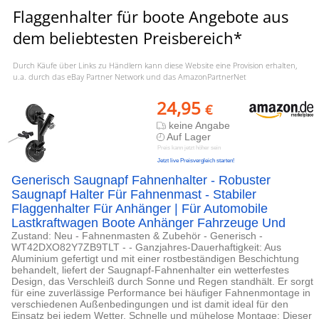
Flaggenhalter für boote Angebote aus
dem beliebtesten Preisbereich*
Durch Käufe über Links zu Händlern kann diese Website eine Provision erhalten,
u.a. durch das eBay Partner Network und das AmazonPartnerNet
24,95
€
keine Angabe
Auf Lager
Preis kann jetzt höher sein
Jetzt live Preisvergleich starten!
Generisch Saugnapf Fahnenhalter - Robuster
Saugnapf Halter Für Fahnenmast - Stabiler
Flaggenhalter Für Anhänger | Für Automobile
Lastkraftwagen Boote Anhänger Fahrzeuge Und
Zustand: Neu - Fahnenmasten & Zubehör - Generisch -
WT42DXO82Y7ZB9TLT - - Ganzjahres-Dauerhaftigkeit: Aus
Aluminium gefertigt und mit einer rostbeständigen Beschichtung
behandelt, liefert der Saugnapf-Fahnenhalter ein wetterfestes
Design, das Verschleiß durch Sonne und Regen standhält. Er sorgt
für eine zuverlässige Performance bei häufiger Fahnenmontage in
verschiedenen Außenbedingungen und ist damit ideal für den
Einsatz bei jedem Wetter. Schnelle und mühelose Montage: Dieser