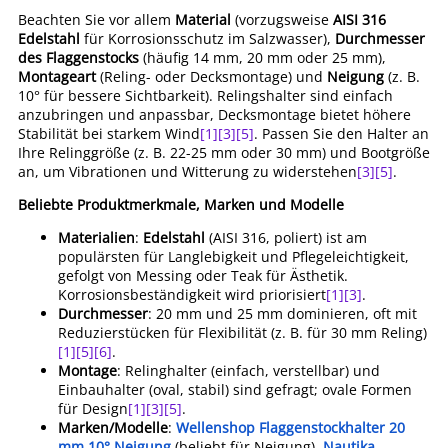
Beachten Sie vor allem
Material
(vorzugsweise
AISI 316
Edelstahl
für Korrosionsschutz im Salzwasser),
Durchmesser
des Flaggenstocks
(häufig 14 mm, 20 mm oder 25 mm),
Montageart
(Reling- oder Decksmontage) und
Neigung
(z. B.
10° für bessere Sichtbarkeit). Relingshalter sind einfach
anzubringen und anpassbar, Decksmontage bietet höhere
Stabilität bei starkem Wind
[1]
[3]
[5]
. Passen Sie den Halter an
Ihre Relinggröße (z. B. 22-25 mm oder 30 mm) und Bootgröße
an, um Vibrationen und Witterung zu widerstehen
[3]
[5]
.
Beliebte Produktmerkmale, Marken und Modelle
Materialien
:
Edelstahl
(AISI 316, poliert) ist am
populärsten für Langlebigkeit und Pflegeleichtigkeit,
gefolgt von Messing oder Teak für Ästhetik.
Korrosionsbeständigkeit wird priorisiert
[1]
[3]
.
Durchmesser
: 20 mm und 25 mm dominieren, oft mit
Reduzierstücken für Flexibilität (z. B. für 30 mm Reling)
[1]
[5]
[6]
.
Montage
: Relinghalter (einfach, verstellbar) und
Einbauhalter (oval, stabil) sind gefragt; ovale Formen
für Design
[1]
[3]
[5]
.
Marken/Modelle
:
Wellenshop Flaggenstockhalter 20
mm 10° Neigung
(beliebt für Neigung),
Nautika