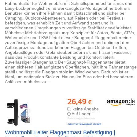
Fahnenhalter für Wohnmobile mit Schnellspannmechanismus und
Easy-Lock-ermöglicht eine werkzeuglose Montage ohne Bohren.
Benutzer können ihre Fahnen damit blitzschnell und sicher bei
Camping, Outdoor-Abenteuern, auf Reisen oder bei Festivals
befestigen, was erheblich Zeit und Aufwand spart und in
verschiedenen Umgebungen zuverlässige Stabilität gewährleistet.
Mühelose Mehrfahrzeugnutzung: Konzipiert für Autos, Boote, ATVs,
Wohnmobile und LKW bietet dieser Saugnapf-Flaggenhalter eine
zuverlässige Montage auf glatten Oberflächen und optimiert den
Aufbauprozess. Benutzer können Flaggen bei Outdoor-Treffen,
Angelausflügen oder Geländeabenteuern sicher hissen, wissend,
dass das Produkt konstante Leistung und Komfort liefert.
Zuverlässiger Stangenhalt: Der Saugnapf-Flaggenhalter bietet
einen sicheren Halt auf glatten Oberflächen, hält Ihre Fahnenstange
stabil und lässt die Flaggen stolz im Wind wehen. Dadurch ist er
ideal, um nationalen Stolz zu Hause, im Büro oder bei besonderen
Anlässen mühelos zu ...
26,49
€
keine Angabe
Auf Lager
Preis kann jetzt höher sein
Jetzt live Preisvergleich starten!
Wohnmobil-Leiter Flaggenmast-Befestigung |