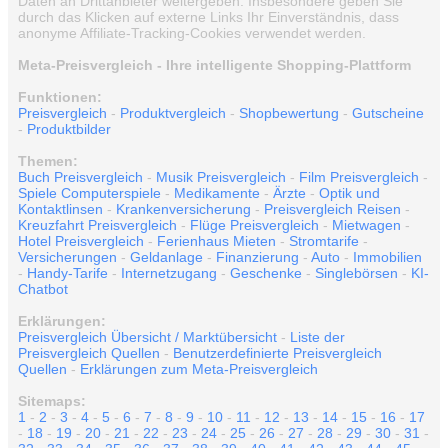
Daten an Drittanbieter weitergeben. Insbesondere geben Sie
durch das Klicken auf externe Links Ihr Einverständnis, dass
anonyme Affiliate-Tracking-Cookies verwendet werden.
Meta-Preisvergleich - Ihre intelligente Shopping-Plattform
Funktionen:
Preisvergleich
-
Produktvergleich
-
Shopbewertung
-
Gutscheine
-
Produktbilder
Themen:
Buch Preisvergleich
-
Musik Preisvergleich
-
Film Preisvergleich
-
Spiele Computerspiele
-
Medikamente
-
Ärzte
-
Optik und
Kontaktlinsen
-
Krankenversicherung
-
Preisvergleich Reisen
-
Kreuzfahrt Preisvergleich
-
Flüge Preisvergleich
-
Mietwagen
-
Hotel Preisvergleich
-
Ferienhaus Mieten
-
Stromtarife
-
Versicherungen
-
Geldanlage
-
Finanzierung
-
Auto
-
Immobilien
-
Handy-Tarife
-
Internetzugang
-
Geschenke
-
Singlebörsen
-
KI-
Chatbot
Erklärungen:
Preisvergleich Übersicht / Marktübersicht
-
Liste der
Preisvergleich Quellen
-
Benutzerdefinierte Preisvergleich
Quellen
-
Erklärungen zum Meta-Preisvergleich
Sitemaps:
1
-
2
-
3
-
4
-
5
-
6
-
7
-
8
-
9
-
10
-
11
-
12
-
13
-
14
-
15
-
16
-
17
-
18
-
19
-
20
-
21
-
22
-
23
-
24
-
25
-
26
-
27
-
28
-
29
-
30
-
31
-