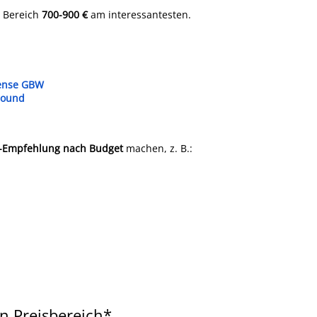
r Bereich
700-900 €
am interessantesten.
Sense GBW
round
l-Empfehlung nach Budget
machen, z. B.:
n Preisbereich*