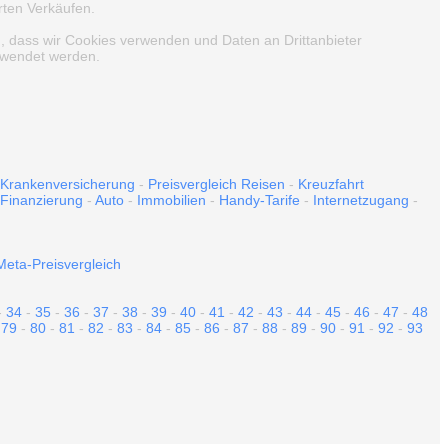
rten Verkäufen.
n, dass wir Cookies verwenden und Daten an Drittanbieter
erwendet werden.
Krankenversicherung
-
Preisvergleich Reisen
-
Kreuzfahrt
Finanzierung
-
Auto
-
Immobilien
-
Handy-Tarife
-
Internetzugang
-
eta-Preisvergleich
-
34
-
35
-
36
-
37
-
38
-
39
-
40
-
41
-
42
-
43
-
44
-
45
-
46
-
47
-
48
-
79
-
80
-
81
-
82
-
83
-
84
-
85
-
86
-
87
-
88
-
89
-
90
-
91
-
92
-
93