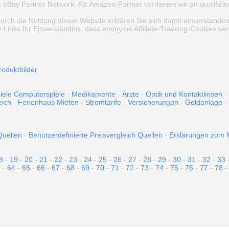
Bay Partner Network. Als Amazon-Partner verdienen wir an qualifizie
Durch die Nutzung dieser Website erklären Sie sich damit einverstande
 Links Ihr Einverständnis, dass anonyme Affiliate-Tracking-Cookies v
roduktbilder
iele Computerspiele
-
Medikamente
-
Ärzte
-
Optik und Kontaktlinsen
-
eich
-
Ferienhaus Mieten
-
Stromtarife
-
Versicherungen
-
Geldanlage
-
Quellen
-
Benutzerdefinierte Preisvergleich Quellen
-
Erklärungen zum M
8
-
19
-
20
-
21
-
22
-
23
-
24
-
25
-
26
-
27
-
28
-
29
-
30
-
31
-
32
-
33
3
-
64
-
65
-
66
-
67
-
68
-
69
-
70
-
71
-
72
-
73
-
74
-
75
-
76
-
77
-
78