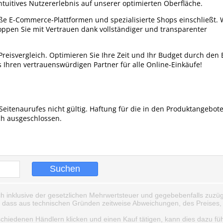
uitives Nutzererlebnis auf unserer optimierten Oberfläche.
ße E-Commerce-Plattformen und spezialisierte Shops einschließt. 
ppen Sie mit Vertrauen dank vollständiger und transparenter
reisvergleich. Optimieren Sie Ihre Zeit und Ihr Budget durch den 
ls Ihren vertrauenswürdigen Partner für alle Online-Einkäufe!
Seitenaurufes nicht gültig. Haftung für die in den Produktangebot
ch ausgeschlossen.
ch inklusive der gesetzlichen Mehrwertsteuer und gegebebenfalls zuzüg
, dass aus technischen Gründen zeitweise Abweichungen, des Preises, 
schiedenen Händlern klicken und einen Kauf tätigen, kann dies dazu fü