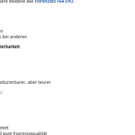
ößere Modelle wie
Fiorenzato F64 EVO
.
In
s bei anderen
ierbarkeit
.
duzierbarer, aber teurer
.:
itet
d gute Espressoqualität