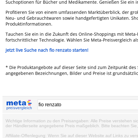
Suchoptionen für Bücher und Medikamente. Genießen Sie ein int
Profitieren Sie von einem umfassenden Marktüberblick, der gro
Neu- und Gebrauchtwaren sowie handgefertigten Unikaten. Sho
Produktinformationen.
Tauchen Sie ein in die Zukunft des Online-Shoppings mit Meta-P
fortschrittlicher Technologie. Wählen Sie Meta-Preisvergleich a
Jetzt live Suche nach fio renzato starten!
* Die Produktangebote auf dieser Seite sind zum Zeitpunkt des 
angegebenen Bezeichnungen, Bilder und Preise ist grundsätzli
Wichtige Information zu den Preisangaben: Alle Preise verstehen si
der Händlerseite angegebene Preis maßgeblich. Bitte beachten Sie
Affiliate-Offenlegung: Wenn Sie auf dieser Website auf Links zu ver