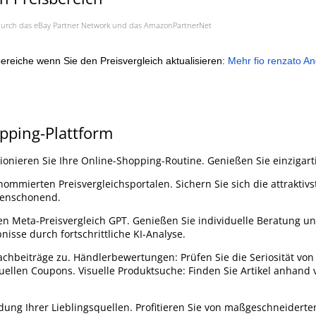
a. durch das eBay Partner Network und das AmazonPartnerNet
ereiche wenn Sie den Preisvergleich aktualisieren:
Mehr fio renzato A
opping-Plattform
ionieren Sie Ihre Online-Shopping-Routine. Genießen Sie einzigarti
nommierten Preisvergleichsportalen. Sichern Sie sich die attraktiv
censchonend.
en Meta-Preisvergleich GPT. Genießen Sie individuelle Beratung u
sse durch fortschrittliche KI-Analyse.
achbeiträge zu. Händlerbewertungen: Prüfen Sie die Seriosität von
uellen Coupons. Visuelle Produktsuche: Finden Sie Artikel anhand 
ndung Ihrer Lieblingsquellen. Profitieren Sie von maßgeschneiderte