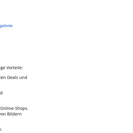
ngebote
ge Vorteile:
sten Deals und
nd
 Online-Shops.
von Bildern
n