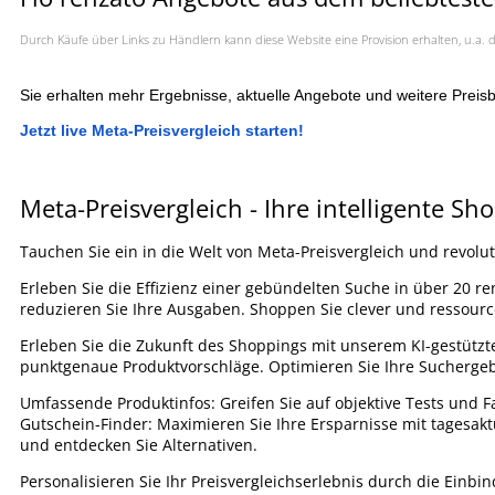
Durch Käufe über Links zu Händlern kann diese Website eine Provision erhalten, u.
Sie erhalten mehr Ergebnisse, aktuelle Angebote und weitere Preisb
Jetzt live Meta-Preisvergleich starten!
Meta-Preisvergleich - Ihre intelligente Sh
Tauchen Sie ein in die Welt von Meta-Preisvergleich und revolut
Erleben Sie die Effizienz einer gebündelten Suche in über 20 re
reduzieren Sie Ihre Ausgaben. Shoppen Sie clever und ressour
Erleben Sie die Zukunft des Shoppings mit unserem KI-gestützt
punktgenaue Produktvorschläge. Optimieren Sie Ihre Suchergebni
Umfassende Produktinfos: Greifen Sie auf objektive Tests und F
Gutschein-Finder: Maximieren Sie Ihre Ersparnisse mit tagesakt
und entdecken Sie Alternativen.
Personalisieren Sie Ihr Preisvergleichserlebnis durch die Einbi