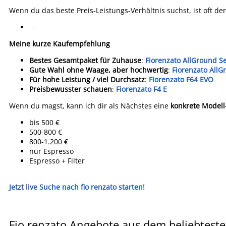
Wenn du das beste Preis-Leistungs-Verhältnis suchst, ist oft de
--
Meine kurze Kaufempfehlung
Bestes Gesamtpaket für Zuhause
:
Fiorenzato AllGround 
Gute Wahl ohne Waage, aber hochwertig
:
Fiorenzato AllG
Für hohe Leistung / viel Durchsatz
:
Fiorenzato F64 EVO
Preisbewusster schauen
:
Fiorenzato F4 E
Wenn du magst, kann ich dir als Nächstes eine
konkrete Model
bis 500 €
500-800 €
800-1.200 €
nur Espresso
Espresso + Filter
Jetzt live Suche nach fio renzato starten!
Fio renzato Angebote aus dem beliebteste