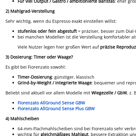
Für viel Output / Gastro / ambitionierte Baristas
: eher gr
2) Mahlgrad-Verstellung
Sehr wichtig, wenn du Espresso exakt einstellen willst:
stufenlos oder fein abgestuft
= präziser, besser zum Dial-
bei manchen Modellen ist die Verstellung komfortabler al
Viele Nutzer legen hier großen Wert auf
präzise Reproduz
3) Dosierung: Timer oder Waage?
Es gibt bei Fiorenzato sowohl:
Timer-Dosierung
: günstiger, klassisch
Grind-by-Weight / integrierte Waage
: bequemer und repro
Beliebt sind aktuell vor allem Modelle mit
Wiegezelle / GbW
, z. B
Fiorenzato AllGround Sense GBW
Fiorenzato AllGround Sense Plus GBW
4) Mahlscheiben
64-mm-Flachmahlscheiben sind bei Fiorenzato sehr verbre
wichtig für
gleichmäßiges Mahlgut
, bessere Extraktion un