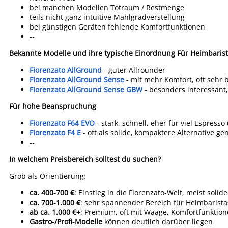
bei manchen Modellen Totraum / Restmenge
teils nicht ganz intuitive Mahlgradverstellung
bei günstigen Geräten fehlende Komfortfunktionen
--
Bekannte Modelle und ihre typische Einordnung
Für Heimbaris
Fiorenzato AllGround
- guter Allrounder
Fiorenzato AllGround Sense
- mit mehr Komfort, oft sehr b
Fiorenzato AllGround Sense GBW
- besonders interessant
Für hohe Beanspruchung
Fiorenzato F64 EVO
- stark, schnell, eher für viel Espress
Fiorenzato F4 E
- oft als solide, kompaktere Alternative ge
--
In welchem Preisbereich solltest du suchen?
Grob als Orientierung:
ca. 400-700 €
: Einstieg in die Fiorenzato-Welt, meist sol
ca. 700-1.000 €
: sehr spannender Bereich für Heimbaristas
ab ca. 1.000 €+
: Premium, oft mit Waage, Komfortfunktion
Gastro-/Profi-Modelle
können deutlich darüber liegen