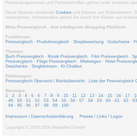
Partnerprogrammen und Partnerschaften gehört unter anderem das e
Diese Website verwendet
Cookies
und Dienste von Drittanbietern. 
weitergeben. Insbesondere geben Sie durch das Klicken auf externe
Meta-Preisvergleich - Ihre intelligente Shopping-Plattform
Funktionen:
Preisvergleich
-
Produktvergleich
-
Shopbewertung
-
Gutscheine
-
P
Themen:
Buch Preisvergleich
-
Musik Preisvergleich
-
Film Preisvergleich
-
Sp
Preisvergleich
-
Flüge Preisvergleich
-
Mietwagen
-
Hotel Preisvergl
Geschenke
-
Singlebörsen
-
KI-Chatbot
Erklärungen:
Preisvergleich Übersicht / Marktübersicht
-
Liste der Preisvergleich 
Sitemaps:
1
-
2
-
3
-
4
-
5
-
6
-
7
-
8
-
9
-
10
-
11
-
12
-
13
-
14
-
15
-
16
-
17
-
1
-
49
-
50
-
51
-
52
-
53
-
54
-
55
-
56
-
57
-
58
-
59
-
60
-
61
-
62
-
6
-
94
-
95
-
96
-
97
-
98
-
99
-
100
-
Impressum / Datenschutzerklärung
Presse / Links / Logos
Copyright © 2003-2026 MetaMind GmbH