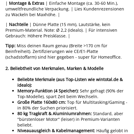
|
Montage & Extras
| Einfache Montage (ca. 30-60 Min.),
umweltfreundliche Verpackung. | Lies Kundenrezensionen
zu Wackeln bei Maxhöhe. |
|
Nachteile
| Dünne Platte (15 mm), Lautstärke, kein
Premium-Material. Note: Ø 2,2 (idealo). | Für intensiven
Gebrauch: Höhere Preisklasse. |
Tipp:
Miss deinen Raum genau (Breite >170 cm für
Beinfreiheit). Zertifizierungen wie CE/E1-Platte
(schadstoffarm) sind hier gegeben - super für Homeoffice.
2.
Beliebtheit von Merkmalen, Marken & Modelle
Beliebte Merkmale (aus Top-Listen wie wintotal.de &
idealo):
Memory-Funktion (4 Speicher):
Sehr gefragt (90% der
Top-Modelle), spart Zeit beim Wechseln.
Große Platte 160x80 cm:
Top für Multitasking/Gaming -
in 80% der Suchen priorisiert.
80 kg Tragkraft & Aluminiumrahmen:
Standard, aber
"bürstenloser Motor" (leiser) in Premium-Varianten
beliebt.
Niveauausgleich & Kabelmanagement:
Häufig gelobt in