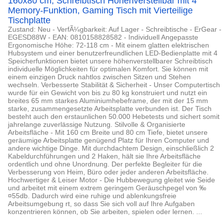
160x80 cm, Schreibtisch Höhenverstellbar mit 4
Memory-Funktion, Gaming Tisch mit Vierteilige
Tischplatte
Zustand: Neu - VerfÃ¼gbarkeit: Auf Lager - Schreibtische - ErGear -
EGESD88W - EAN: 0810158828582 - Individuell Angepasste
Ergonomische Höhe: 72-118 cm - Mit einem glatten elektrischen
Hubsystem und einer benutzerfreundlichen LED-Bedienplatte mit 4
Speicherfunktionen bietet unsere höhenverstellbarer Schreibtisch
individuelle Möglichkeiten für optimalen Komfort. Sie können mit
einem einzigen Druck nahtlos zwischen Sitzen und Stehen
wechseln. Verbesserte Stabilität & Sicherheit - Unser Computertisch
wurde für ein Gewicht von bis zu 80 kg konstruiert und nutzt ein
breites 65 mm starkes Aluminiumhebeframe, der mit der 15 mm
starke, zusammengesetzte Arbeitsplatte verbunden ist. Der Tisch
besteht auch den erstaunlichen 50.000 Hebetests und sichert somit
jahrelange zuverlässige Nutzung. Stilvolle & Organisierte
Arbeitsfläche - Mit 160 cm Breite und 80 cm Tiefe, bietet unsere
geräumige Arbeitsplatte genügend Platz für Ihren Computer und
andere wichtige Dinge. Mit durchdachtem Design, einschließlich 2
Kabeldurchführungen und 2 Haken, hält sie Ihre Arbeitsfläche
ordentlich und ohne Unordnung. Der perfekte Begleiter für die
Verbesserung von Heim, Büro oder jeder anderen Arbeitsfläche.
Hochwertiger & Leiser Motor - Die Hubbewegung gleitet wie Seide
und arbeitet mit einem extrem geringem Geräuschpegel von ‰
¤55db. Dadurch wird eine ruhige und ablenkungsfreie
Arbeitsumgebung rt, so dass Sie sich voll auf Ihre Aufgaben
konzentrieren können, ob Sie arbeiten, spielen oder lernen. ...