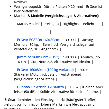
Reviews.
Weniger populär: Dünne Platten (<20 mm) - ErGear ist
hier Mittelmaß.
Marken & Modelle (Vergleichssieger & Alternativen):
| Marke/Modell | Preis (ab) | Highlights | Beliebtheit |
|--------------|------------|------------|-------------|
|
ErGear EGESD8 160x80cm
| 139,99 € | Günstig,
Memory, 80 kg. | Sehr hoch (Vergleichssieger auf
wintotal.de, 10+ Angebote). |
|
Jummico 160x80cm (0193)
| 149,00 € | Ähnlich, 72-
116 cm. | Gut (Note 2,2, Alternative bei idealo). |
|
ErGear 160x80cm (100 kg Variante)
| ~200 € |
Stärkerer Motor, robuster. | Aufstrebend
(Vergleichssieger-Listen). |
|
Huanoo Elektrisch 120x60cm
| ~150 € | Kleiner, aber
leiser (50 dB). | Solide Alternative für kleine Räume. |
ErGear
dominiert den Einstiegsmarkt (häufigster Treffer),
gefolgt von Jummico. Höhere Marken wie Flexispot sind
teurer (ab 300 €), aber stabiler.