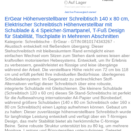
Auf Lager
Preis kann jetzt höher sein
Jetzt live Preisvergleich starten!
ErGear Höhenverstellbarer Schreibtisch 140 x 80 cm,
Elektrischer Schreibtisch Höhenverstellbar mit
Schublade & 4 Speicher-Smartpanel, T-Fuß Design
für Stabilität, Tischplatte in Mehreren Abschnitten
Kategorie: Schreibtische - ErGear - GTIN:0810174343267 -
Akustisch entwickelt mit fließendem übergang: Dieser
Stehschreibtisch mit bleibesäumtem Rand ermöglicht einen
einfachen Wechsel vom Sitzen zum Stehen dank seines leisen aber
kraftvollen motorisierten Hebesystems. Entwickelt, um Ihr Erlebnis
zu verbessern, gewährleistet es flüssige und leise übergänge
während der Arbeit. Die verstellbare Höhe reicht von 72 cm bis 118
cm und erfüllt perfekt Ihre individuellen Bedürfnisse. überlegenes
Schubladensystem: Im Gegensatz zu zerbrechlichen Stoff-
Alternativen verfügt dieser Schreibtisch über eine robuste,
integrierte Schublade mit Gleitschienen. Die kleinere Schublade
(Schreibtisch 120 x 60 cm) dieses Sit-Stand-Schreibtischs ist perfekt
für die Aufbewahrung internationaler A4-Papier und Bürobedarf,
während größere Schubladen (140 x 80 cm Schreibtisch oder 160 x
80 cm Schreibtisch) einen Laptop aufnehmen können. Gebaut um
zu halten: Dieser zuverlässige höhenverstellbare Schreibtisch wurde
für langfristige Leistung entwickelt und verfügt über ein T-förmiges
Design, das mehr Stabilität bietet als herkömmliche C-förmige
Beine. Seine robuste Struktur unterstützt bis zu 80 kg, um mehrere
Monitore, Laptops und Büroutensilien unterzubringen. Getestet