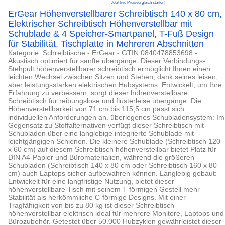
Jetzt live Preisvergleich starten!
ErGear Höhenverstellbarer Schreibtisch 140 x 80 cm,
Elektrischer Schreibtisch Höhenverstellbar mit
Schublade & 4 Speicher-Smartpanel, T-Fuß Design
für Stabilität, Tischplatte in Mehreren Abschnitten
Kategorie: Schreibtische - ErGear - GTIN:0840478853698 -
Akustisch optimiert für sanfte übergänge: Dieser Verbindungs-
Stehpult höhenverstellbarer schreibtisch ermöglicht Ihnen einen
leichten Wechsel zwischen Sitzen und Stehen, dank seines leisen,
aber leistungsstarken elektrischen Hubsystems. Entwickelt, um Ihre
Erfahrung zu verbessern, sorgt dieser höhenverstellbare
Schreibtisch für reibungslose und flüsterleise übergänge. Die
Höhenverstellbarkeit von 71 cm bis 115,5 cm passt sich
individuellen Anforderungen an. überlegenes Schubladensystem: Im
Gegensatz zu Stoffalternativen verfügt dieser Schreibtisch mit
Schubladen über eine langlebige integrierte Schublade mit
leichtgängigen Schienen. Die kleinere Schublade (Schreibtisch 120
x 60 cm) auf diesem Schreibtisch höhenverstellbar bietet Platz für
DIN A4-Papier und Büromaterialien, während die größeren
Schubladen (Schreibtisch 140 x 80 cm oder Schreibtisch 160 x 80
cm) auch Laptops sicher aufbewahren können. Langlebig gebaut:
Entwickelt für eine langfristige Nutzung, bietet dieser
höhenverstellbare Tisch mit seinem T-förmigen Gestell mehr
Stabilität als herkömmliche C-förmige Designs. Mit einer
Tragfähigkeit von bis zu 80 kg ist dieser Schreibtisch
höhenverstellbar elektrisch ideal für mehrere Monitore, Laptops und
Bürozubehör. Getestet über 50.000 Hubzyklen gewährleistet dieser