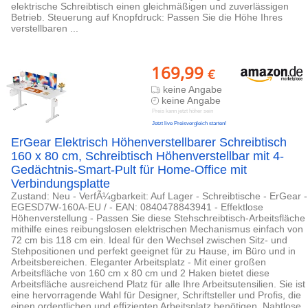
elektrische Schreibtisch einen gleichmäßigen und zuverlässigen
Betrieb. Steuerung auf Knopfdruck: Passen Sie die Höhe Ihres
verstellbaren ...
169,99
€
keine Angabe
keine Angabe
Preis kann jetzt höher sein
Jetzt live Preisvergleich starten!
ErGear Elektrisch Höhenverstellbarer Schreibtisch
160 x 80 cm, Schreibtisch Höhenverstellbar mit 4-
Gedächtnis-Smart-Pult für Home-Office mit
Verbindungsplatte
Zustand: Neu - VerfÃ¼gbarkeit: Auf Lager - Schreibtische - ErGear -
EGESD7W-160A-EU / - EAN: 0840478843941 - Effektlose
Höhenverstellung - Passen Sie diese Stehschreibtisch-Arbeitsfläche
mithilfe eines reibungslosen elektrischen Mechanismus einfach von
72 cm bis 118 cm ein. Ideal für den Wechsel zwischen Sitz- und
Stehpositionen und perfekt geeignet für zu Hause, im Büro und in
Arbeitsbereichen. Eleganter Arbeitsplatz - Mit einer großen
Arbeitsfläche von 160 cm x 80 cm und 2 Haken bietet diese
Arbeitsfläche ausreichend Platz für alle Ihre Arbeitsutensilien. Sie ist
eine hervorragende Wahl für Designer, Schriftsteller und Profis, die
einen ordentlichen und effizienten Arbeitsplatz benötigen. Nahtlose