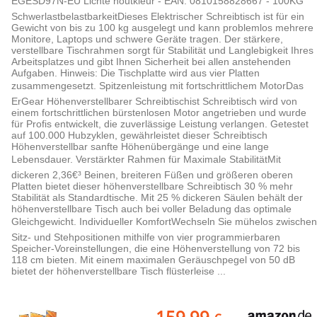
EGESD97N-EU Lichte houtkleur - EAN: 0810158828667 - 100KG
SchwerlastbelastbarkeitDieses Elektrischer Schreibtisch ist für ein
Gewicht von bis zu 100 kg ausgelegt und kann problemlos mehrere
Monitore, Laptops und schwere Geräte tragen. Der stärkere,
verstellbare Tischrahmen sorgt für Stabilität und Langlebigkeit Ihres
Arbeitsplatzes und gibt Ihnen Sicherheit bei allen anstehenden
Aufgaben. Hinweis: Die Tischplatte wird aus vier Platten
zusammengesetzt. Spitzenleistung mit fortschrittlichem MotorDas
ErGear Höhenverstellbarer Schreibtischist Schreibtisch wird von
einem fortschrittlichen bürstenlosen Motor angetrieben und wurde
für Profis entwickelt, die zuverlässige Leistung verlangen. Getestet
auf 100.000 Hubzyklen, gewährleistet dieser Schreibtisch
Höhenverstellbar sanfte Höhenübergänge und eine lange
Lebensdauer. Verstärkter Rahmen für Maximale StabilitätMit
dickeren 2,36€³ Beinen, breiteren Füßen und größeren oberen
Platten bietet dieser höhenverstellbare Schreibtisch 30 % mehr
Stabilität als Standardtische. Mit 25 % dickeren Säulen behält der
höhenverstellbare Tisch auch bei voller Beladung das optimale
Gleichgewicht. Individueller KomfortWechseln Sie mühelos zwischen
Sitz- und Stehpositionen mithilfe von vier programmierbaren
Speicher-Voreinstellungen, die eine Höhenverstellung von 72 bis
118 cm bieten. Mit einem maximalen Geräuschpegel von 50 dB
bietet der höhenverstellbare Tisch flüsterleise ...
159,99