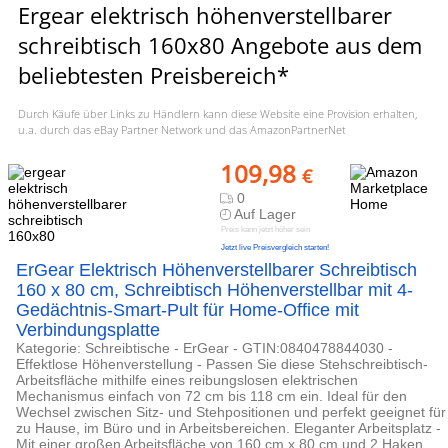
Ergear elektrisch höhenverstellbarer
schreibtisch 160x80 Angebote aus dem
beliebtesten Preisbereich*
Durch Käufe über Links zu Händlern kann diese Website eine Provision erhalten,
u.a. durch das eBay Partner Network und das AmazonPartnerNet
109,98
€
0
Auf Lager
Preis kann jetzt höher sein
Jetzt live Preisvergleich starten!
ErGear Elektrisch Höhenverstellbarer Schreibtisch
160 x 80 cm, Schreibtisch Höhenverstellbar mit 4-
Gedächtnis-Smart-Pult für Home-Office mit
Verbindungsplatte
Kategorie: Schreibtische - ErGear - GTIN:0840478844030 -
Effektlose Höhenverstellung - Passen Sie diese Stehschreibtisch-
Arbeitsfläche mithilfe eines reibungslosen elektrischen
Mechanismus einfach von 72 cm bis 118 cm ein. Ideal für den
Wechsel zwischen Sitz- und Stehpositionen und perfekt geeignet für
zu Hause, im Büro und in Arbeitsbereichen. Eleganter Arbeitsplatz -
Mit einer großen Arbeitsfläche von 160 cm x 80 cm und 2 Haken