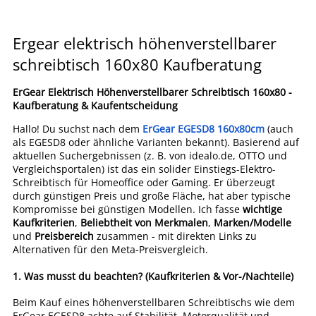
Ergear elektrisch höhenverstellbarer
schreibtisch 160x80 Kaufberatung
ErGear Elektrisch Höhenverstellbarer Schreibtisch 160x80 -
Kaufberatung & Kaufentscheidung
Hallo! Du suchst nach dem
ErGear EGESD8 160x80cm
(auch
als EGESD8 oder ähnliche Varianten bekannt). Basierend auf
aktuellen Suchergebnissen (z. B. von idealo.de, OTTO und
Vergleichsportalen) ist das ein solider Einstiegs-Elektro-
Schreibtisch für Homeoffice oder Gaming. Er überzeugt
durch günstigen Preis und große Fläche, hat aber typische
Kompromisse bei günstigen Modellen. Ich fasse
wichtige
Kaufkriterien
,
Beliebtheit von Merkmalen
,
Marken/Modelle
und
Preisbereich
zusammen - mit direkten Links zu
Alternativen für den Meta-Preisvergleich.
1.
Was musst du beachten? (Kaufkriterien & Vor-/Nachteile)
Beim Kauf eines höhenverstellbaren Schreibtischs wie dem
ErGear EGESD8 achte auf Stabilität, Motorqualität und