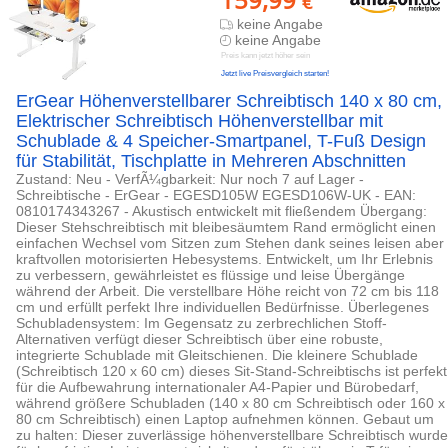
€
keine Angabe
keine Angabe
Preis kann jetzt höher sein
Jetzt live Preisvergleich starten!
ErGear Höhenverstellbarer Schreibtisch 140 x 80 cm,
Elektrischer Schreibtisch Höhenverstellbar mit
Schublade & 4 Speicher-Smartpanel, T-Fuß Design
für Stabilität, Tischplatte in Mehreren Abschnitten
Zustand: Neu - VerfÃ¼gbarkeit: Nur noch 7 auf Lager -
Schreibtische - ErGear - EGESD105W EGESD106W-UK - EAN:
0810174343267 - Akustisch entwickelt mit fließendem Übergang:
Dieser Stehschreibtisch mit bleibesäumtem Rand ermöglicht einen
einfachen Wechsel vom Sitzen zum Stehen dank seines leisen aber
kraftvollen motorisierten Hebesystems. Entwickelt, um Ihr Erlebnis
zu verbessern, gewährleistet es flüssige und leise Übergänge
während der Arbeit. Die verstellbare Höhe reicht von 72 cm bis 118
cm und erfüllt perfekt Ihre individuellen Bedürfnisse. Überlegenes
Schubladensystem: Im Gegensatz zu zerbrechlichen Stoff-
Alternativen verfügt dieser Schreibtisch über eine robuste,
integrierte Schublade mit Gleitschienen. Die kleinere Schublade
(Schreibtisch 120 x 60 cm) dieses Sit-Stand-Schreibtischs ist perfekt
für die Aufbewahrung internationaler A4-Papier und Bürobedarf,
während größere Schubladen (140 x 80 cm Schreibtisch oder 160 x
80 cm Schreibtisch) einen Laptop aufnehmen können. Gebaut um
zu halten: Dieser zuverlässige höhenverstellbare Schreibtisch wurde