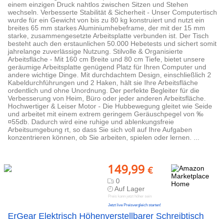
einem einzigen Druck nahtlos zwischen Sitzen und Stehen
wechseln. Verbesserte Stabilität & Sicherheit - Unser Computertisch
wurde für ein Gewicht von bis zu 80 kg konstruiert und nutzt ein
breites 65 mm starkes Aluminiumhebeframe, der mit der 15 mm
starke, zusammengesetzte Arbeitsplatte verbunden ist. Der Tisch
besteht auch den erstaunlichen 50.000 Hebetests und sichert somit
jahrelange zuverlässige Nutzung. Stilvolle & Organisierte
Arbeitsfläche - Mit 160 cm Breite und 80 cm Tiefe, bietet unsere
geräumige Arbeitsplatte genügend Platz für Ihren Computer und
andere wichtige Dinge. Mit durchdachtem Design, einschließlich 2
Kabeldurchführungen und 2 Haken, hält sie Ihre Arbeitsfläche
ordentlich und ohne Unordnung. Der perfekte Begleiter für die
Verbesserung von Heim, Büro oder jeder anderen Arbeitsfläche.
Hochwertiger & Leiser Motor - Die Hubbewegung gleitet wie Seide
und arbeitet mit einem extrem geringem Geräuschpegel von ‰
¤55db. Dadurch wird eine ruhige und ablenkungsfreie
Arbeitsumgebung rt, so dass Sie sich voll auf Ihre Aufgaben
konzentrieren können, ob Sie arbeiten, spielen oder lernen. ...
149,99
€
0
Auf Lager
Preis kann jetzt höher sein
Jetzt live Preisvergleich starten!
ErGear Elektrisch Höhenverstellbarer Schreibtisch