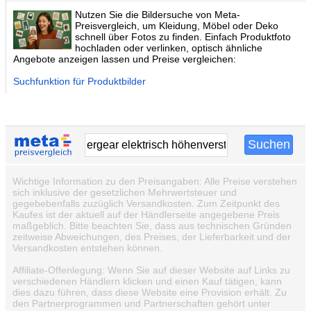
Nutzen Sie die Bildersuche von Meta-
Preisvergleich, um Kleidung, Möbel oder Deko
schnell über Fotos zu finden. Einfach Produktfoto
hochladen oder verlinken, optisch ähnliche
Angebote anzeigen lassen und Preise vergleichen:
Suchfunktion für Produktbilder
Wichtige Information zu den Preisangaben: Alle Preise verstehen
sich inklusive der gesetzlichen Mehrwertsteuer und
gegebebenfalls zuzüglich Versandkosten. Zum Zeitpunkt des
Kaufes ist der aktuell auf der Händlerseite angegebene Preis
maßgeblich. Bitte beachten Sie, dass aus technischen Gründen
zeitweise Abweichungen, des Preises, der Lieferbarkeit und der
Versandkosten entstehen können.
Affiliate-Offenlegung: Wenn Sie auf dieser Website auf Links zu
verschiedenen Händlern klicken und einen Kauf tätigen, kann
dies dazu führen, dass diese Website eine Provision erhält. Zu
den Partnerprogrammen und Partnerschaften gehört unter