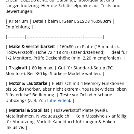
Langzeitnutzung. Hier die Schlüsselpunkte aus Tests und
Bewertungen:
| Kriterium | Details beim ErGear EGESD8 160x80cm |
Empfehlung |
|-----------|-------------------------------------|------------|
|
Maße & Verstellbarkeit
| 160x80 cm Platte (15 mm dick,
Holzwerkstoff), Höhe 72-118 cm (sitzend/stehend). | Ideal für
1-2 Monitore. Prüfe Deckenhöhe (min. 2,20 m empfohlen). |
|
Tragkraft
| 80 kg max. | Gut für Standard-Setup (PC,
Monitore). Bei >80 kg: Stärkere Modelle wählen. |
|
Motor & Lautstärke
| Elektrisch mit 4 Memory-Funktionen,
bis 55 dB (hörbar, aber nicht extrem). YouTube-Videos loben
"flüsterleise" Bedienung. | Teste vor Ort oder schaue
Unboxings (z. B.
YouTube-Video
). |
|
Material & Stabilität
| Holzwerkstoff-Platte (weiß),
Metallrahmen, Niveauausgleich. | Kein Massivholz - anfällig
für Abnutzung. Vorteil: Kabeldurchführungen & Haken
inklusive. |