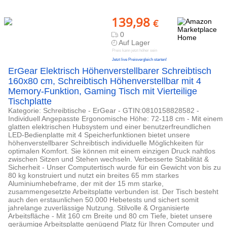
139,98
€
0
Auf Lager
Preis kann jetzt höher sein
Jetzt live Preisvergleich starten!
ErGear Elektrisch Höhenverstellbarer Schreibtisch
160x80 cm, Schreibtisch Höhenverstellbar mit 4
Memory-Funktion, Gaming Tisch mit Vierteilige
Tischplatte
Kategorie: Schreibtische - ErGear - GTIN:0810158828582 -
Individuell Angepasste Ergonomische Höhe: 72-118 cm - Mit einem
glatten elektrischen Hubsystem und einer benutzerfreundlichen
LED-Bedienplatte mit 4 Speicherfunktionen bietet unsere
höhenverstellbarer Schreibtisch individuelle Möglichkeiten für
optimalen Komfort. Sie können mit einem einzigen Druck nahtlos
zwischen Sitzen und Stehen wechseln. Verbesserte Stabilität &
Sicherheit - Unser Computertisch wurde für ein Gewicht von bis zu
80 kg konstruiert und nutzt ein breites 65 mm starkes
Aluminiumhebeframe, der mit der 15 mm starke,
zusammengesetzte Arbeitsplatte verbunden ist. Der Tisch besteht
auch den erstaunlichen 50.000 Hebetests und sichert somit
jahrelange zuverlässige Nutzung. Stilvolle & Organisierte
Arbeitsfläche - Mit 160 cm Breite und 80 cm Tiefe, bietet unsere
geräumige Arbeitsplatte genügend Platz für Ihren Computer und