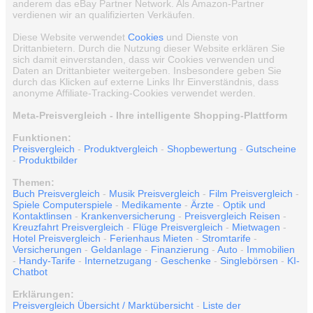
anderem das eBay Partner Network. Als Amazon-Partner
verdienen wir an qualifizierten Verkäufen.
Diese Website verwendet
Cookies
und Dienste von
Drittanbietern. Durch die Nutzung dieser Website erklären Sie
sich damit einverstanden, dass wir Cookies verwenden und
Daten an Drittanbieter weitergeben. Insbesondere geben Sie
durch das Klicken auf externe Links Ihr Einverständnis, dass
anonyme Affiliate-Tracking-Cookies verwendet werden.
Meta-Preisvergleich - Ihre intelligente Shopping-Plattform
Funktionen:
Preisvergleich
-
Produktvergleich
-
Shopbewertung
-
Gutscheine
-
Produktbilder
Themen:
Buch Preisvergleich
-
Musik Preisvergleich
-
Film Preisvergleich
-
Spiele Computerspiele
-
Medikamente
-
Ärzte
-
Optik und
Kontaktlinsen
-
Krankenversicherung
-
Preisvergleich Reisen
-
Kreuzfahrt Preisvergleich
-
Flüge Preisvergleich
-
Mietwagen
-
Hotel Preisvergleich
-
Ferienhaus Mieten
-
Stromtarife
-
Versicherungen
-
Geldanlage
-
Finanzierung
-
Auto
-
Immobilien
-
Handy-Tarife
-
Internetzugang
-
Geschenke
-
Singlebörsen
-
KI-
Chatbot
Erklärungen:
Preisvergleich Übersicht / Marktübersicht
-
Liste der