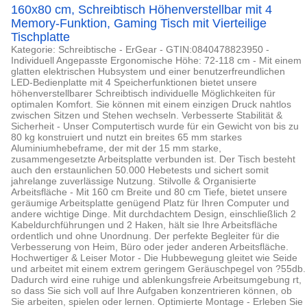
160x80 cm, Schreibtisch Höhenverstellbar mit 4
Memory-Funktion, Gaming Tisch mit Vierteilige
Tischplatte
Kategorie: Schreibtische - ErGear - GTIN:0840478823950 -
Individuell Angepasste Ergonomische Höhe: 72-118 cm - Mit einem
glatten elektrischen Hubsystem und einer benutzerfreundlichen
LED-Bedienplatte mit 4 Speicherfunktionen bietet unsere
höhenverstellbarer Schreibtisch individuelle Möglichkeiten für
optimalen Komfort. Sie können mit einem einzigen Druck nahtlos
zwischen Sitzen und Stehen wechseln. Verbesserte Stabilität &
Sicherheit - Unser Computertisch wurde für ein Gewicht von bis zu
80 kg konstruiert und nutzt ein breites 65 mm starkes
Aluminiumhebeframe, der mit der 15 mm starke,
zusammengesetzte Arbeitsplatte verbunden ist. Der Tisch besteht
auch den erstaunlichen 50.000 Hebetests und sichert somit
jahrelange zuverlässige Nutzung. Stilvolle & Organisierte
Arbeitsfläche - Mit 160 cm Breite und 80 cm Tiefe, bietet unsere
geräumige Arbeitsplatte genügend Platz für Ihren Computer und
andere wichtige Dinge. Mit durchdachtem Design, einschließlich 2
Kabeldurchführungen und 2 Haken, hält sie Ihre Arbeitsfläche
ordentlich und ohne Unordnung. Der perfekte Begleiter für die
Verbesserung von Heim, Büro oder jeder anderen Arbeitsfläche.
Hochwertiger & Leiser Motor - Die Hubbewegung gleitet wie Seide
und arbeitet mit einem extrem geringem Geräuschpegel von ?55db.
Dadurch wird eine ruhige und ablenkungsfreie Arbeitsumgebung rt,
so dass Sie sich voll auf Ihre Aufgaben konzentrieren können, ob
Sie arbeiten, spielen oder lernen. Optimierte Montage - Erleben Sie