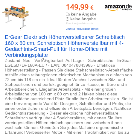
149,99
€
keine Angabe
keine Angabe
Preis kann jetzt höher sein
Jetzt live Preisvergleich starten!
ErGear Elektrisch Höhenverstellbarer Schreibtisch
160 x 80 cm, Schreibtisch Höhenverstellbar mit 4-
Gedächtnis-Smart-Pult für Home-Office mit
Verbindungsplatte
Zustand: Neu - VerfÃ¼gbarkeit: Auf Lager - Schreibtische - ErGear -
EGESD7LV-160A-EU / - EAN: 0840478843965 - Effektlose
Höhenverstellung - Passen Sie diese Stehschreibtisch-Arbeitsfläche
mithilfe eines reibungslosen elektrischen Mechanismus einfach von
72 cm bis 118 cm ein. Ideal für den Wechsel zwischen Sitz- und
Stehpositionen und perfekt geeignet für zu Hause, im Büro und in
Arbeitsbereichen. Eleganter Arbeitsplatz - Mit einer großen
Arbeitsfläche von 160 cm x 80 cm und 2 Haken bietet diese
Arbeitsfläche ausreichend Platz für alle Ihre Arbeitsutensilien. Sie ist
eine hervorragende Wahl für Designer, Schriftsteller und Profis, die
einen ordentlichen und effizienten Arbeitsplatz benötigen. Nahtlose
Gedächtnissteuerung - Dieser elektrische höhenverstellbare
Schreibtisch verfügt über 4 Speicherplätze, mit denen Sie Ihre
voreingestellten Höhen einfach speichern und zwischen ihnen
wechseln können. Genießen Sie jedes Mal eine ergonomische
Erfahrung! Verbesserter Motor - Mit einer Tragfähigkeit von bis zu