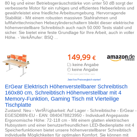
80 kg und einer Betriebsgeräuschstärke von unter 50 dB sorgt der
verbesserte Motor für ein ruhiges und effizientes Hebeerlebnis und
gewährleistet eine friedliche Arbeitsumgebung. Hervorragende
Stabilität - Mit einem robusten massiven Stahlrahmen und
luftfahrttechnischen Hebezylinderschaltern bleibt dieser elektrische
höhenverstellbare Schreibtisch auch nach 50.000 Tests stabil und
sicher. Sie bietet eine feste Grundlage für Ihre Arbeit, auch in voller
Höhe. - VerkÃ¤ufer: BSQ ...
149,99
€
keine Angabe
keine Angabe
Preis kann jetzt höher sein
Jetzt live Preisvergleich starten!
ErGear Elektrisch Höhenverstellbarer Schreibtisch
160x80 cm, Schreibtisch Höhenverstellbar mit 4
Memory-Funktion, Gaming Tisch mit Vierteilige
Tischplatte
Zustand: Neu - VerfÃ¼gbarkeit: Auf Lager - Schreibtische - ErGear -
EGESD88N-EU - EAN: 0840478823950 - Individuell Angepasste
Ergonomische Höhe: 72-118 cm - Mit einem glatten elektrischen
Hubsystem und einer benutzerfreundlichen LED-Bedienplatte mit 4
Speicherfunktionen bietet unsere höhenverstellbarer Schreibtisch
individuelle Möglichkeiten für optimalen Komfort. Sie können mit