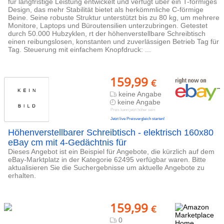
für langfristige Leistung entwickelt und verfügt über ein T-förmiges
Design, das mehr Stabilität bietet als herkömmliche C-förmige
Beine. Seine robuste Struktur unterstützt bis zu 80 kg, um mehrere
Monitore, Laptops und Büroutensilien unterzubringen. Getestet
durch 50.000 Hubzyklen, rt der höhenverstellbare Schreibtisch
einen reibungslosen, konstanten und zuverlässigen Betrieb Tag für
Tag. Steuerung mit einfachem Knopfdruck: ...
159,99
€
keine Angabe
keine Angabe
Preis kann jetzt höher sein
Jetzt live Preisvergleich starten!
Höhenverstellbarer Schreibtisch - elektrisch 160x80
eBay cm mit 4-Gedächtnis für
Dieses Angebot ist ein Beispiel für Angebote, die kürzlich auf dem
eBay-Marktplatz in der Kategorie 62495 verfügbar waren. Bitte
aktualisieren Sie die Suchergebnisse um aktuelle Angebote zu
erhalten.
159,99
€
0