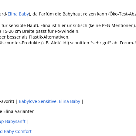
ard-
Elina Baby
), da Parfüm die Babyhaut reizen kann (Öko-Test-Ab
ür sensible Haut). Elina ist hier unkritisch (keine PEG-Mentionen).
e 15-20 cm Breite passt für Po/Windeln.
aber besser als Plastik-Alternativen.
 Discounter-Produkte (z.B. Aldi/Lidl) schnitten "sehr gut" ab. Forum
avorit) |
Babylove Sensitive
,
Elina Baby
|
e Elina-Varianten |
pp Babysanft
|
ed Baby Comfort
|