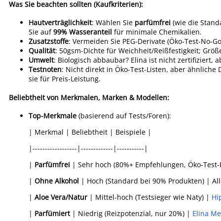
Was Sie beachten sollten (Kaufkriterien):
Hautverträglichkeit
: Wählen Sie
parfümfrei
(wie die Stand
Sie auf
99% Wasseranteil
für minimale Chemikalien.
Zusatzstoffe
: Vermeiden Sie PEG-Derivate (Öko-Test-No-Go f
Qualität
: 50gsm-Dichte für Weichheit/Reißfestigkeit; Größ
Umwelt
: Biologisch abbaubar? Elina ist nicht zertifiziert, 
Testnoten
: Nicht direkt in Öko-Test-Listen, aber ähnliche
sie für Preis-Leistung.
Beliebtheit von Merkmalen, Marken & Modellen:
Top-Merkmale
(basierend auf Tests/Foren):
| Merkmal | Beliebtheit | Beispiele |
|------------------|-------------|-----------|
|
Parfümfrei
| Sehr hoch (80%+ Empfehlungen, Öko-Test-F
|
Ohne Alkohol
| Hoch (Standard bei 90% Produkten) | All
|
Aloe Vera/Natur
| Mittel-hoch (Testsieger wie Naty) |
Hi
|
Parfümiert
| Niedrig (Reizpotenzial, nur 20%) |
Elina M