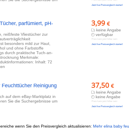
Jetzt live Preisvergleich starten!
3,99
€
Tücher, parfümiert, pH-
keine Angabe
reißfeste Vliestücher zur
verfügbar
utverträglichkeit
Preis kann jetzt höher sein
ist besonders mild zur Haut,
Jetzt live Preisvergleich starten!
ohol und ohne Farbstoffe
gs durch praktische Tuch-an-
strocknung Merkmale:
duktinformationen: Inhalt: 72
ten
37,50
€
r Feuchttücher Reinigung
keine Angabe
lich auf dem eBay-Marktplatz in
keine Angabe
ieren Sie die Suchergebnisse um
Preis kann jetzt höher sein
Jetzt live Preisvergleich starten!
ereiche wenn Sie den Preisvergleich aktualisieren:
Mehr elina baby fe