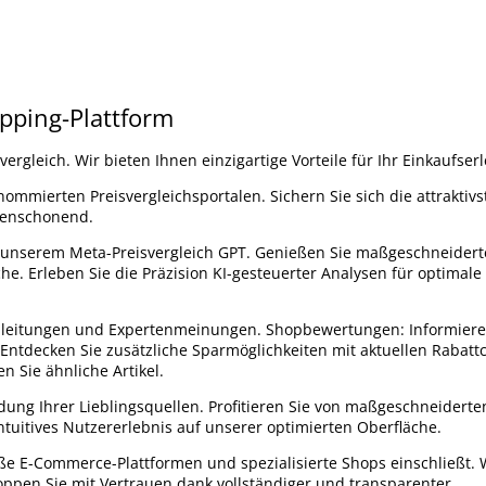
opping-Plattform
rgleich. Wir bieten Ihnen einzigartige Vorteile für Ihr Einkaufserl
nommierten Preisvergleichsportalen. Sichern Sie sich die attraktiv
censchonend.
it unserem Meta-Preisvergleich GPT. Genießen Sie maßgeschneidert
e. Erleben Sie die Präzision KI-gesteuerter Analysen für optimale
Anleitungen und Expertenmeinungen. Shopbewertungen: Informieren
Entdecken Sie zusätzliche Sparmöglichkeiten mit aktuellen Rabatt
n Sie ähnliche Artikel.
ndung Ihrer Lieblingsquellen. Profitieren Sie von maßgeschneiderte
uitives Nutzererlebnis auf unserer optimierten Oberfläche.
ße E-Commerce-Plattformen und spezialisierte Shops einschließt. 
ppen Sie mit Vertrauen dank vollständiger und transparenter