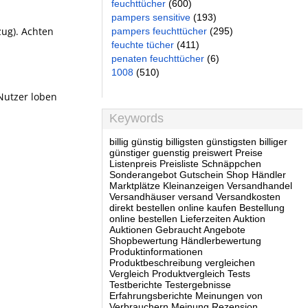
feuchttücher
(600)
pampers sensitive
(193)
zug). Achten
pampers feuchttücher
(295)
feuchte tücher
(411)
penaten feuchttücher
(6)
1008
(510)
-Nutzer loben
Keywords
billig günstig billigsten günstigsten billiger
günstiger guenstig preiswert Preise
Listenpreis Preisliste Schnäppchen
Sonderangebot Gutschein Shop Händler
Marktplätze Kleinanzeigen Versandhandel
Versandhäuser versand Versandkosten
direkt bestellen online kaufen Bestellung
online bestellen Lieferzeiten Auktion
Auktionen Gebraucht Angebote
Shopbewertung Händlerbewertung
Produktinformationen
Produktbeschreibung vergleichen
Vergleich Produktvergleich Tests
Testberichte Testergebnisse
Erfahrungsberichte Meinungen von
Verbrauchern Meinung Rezension