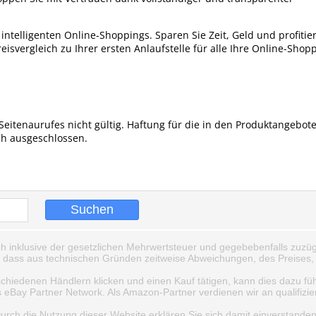
intelligenten Online-Shoppings. Sparen Sie Zeit, Geld und profitie
svergleich zu Ihrer ersten Anlaufstelle für alle Ihre Online-Shop
Seitenaurufes nicht gültig. Haftung für die in den Produktangebot
ch ausgeschlossen.
ch inklusive der gesetzlichen Mehrwertsteuer und gegebebenfalls zuzüg
, dass aus technischen Gründen zeitweise Abweichungen, des Preises, 
schiedenen Händlern klicken und einen Kauf tätigen, kann dies dazu fü
Bay Partner Network. Als Amazon-Partner verdienen wir an qualifizie
Durch die Nutzung dieser Website erklären Sie sich damit einverstande