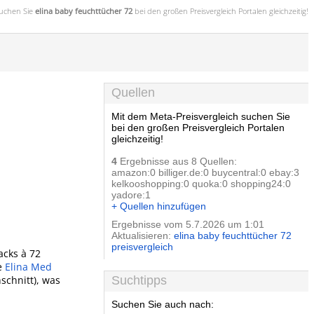
uchen Sie
elina baby feuchttücher 72
bei den großen
Preisvergleich
Portalen gleichzeitig!
Quellen
Mit dem Meta-Preisvergleich suchen Sie
bei den großen Preisvergleich Portalen
gleichzeitig!
4
Ergebnisse aus 8 Quellen:
amazon:0 billiger.de:0 buycentral:0 ebay:3
kelkooshopping:0 quoka:0 shopping24:0
yadore:1
+ Quellen hinzufügen
Ergebnisse vom 5.7.2026 um 1:01
Aktualisieren:
elina baby feuchttücher 72
preisvergleich
acks à 72
ie
Elina Med
schnitt), was
Suchtipps
Suchen Sie auch nach: