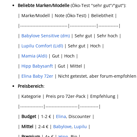
Beliebte Marken/Modelle
(Öko-Test "sehr gut"/"gut"):
| Marke/Modell | Note (Öko-Test) | Beliebtheit |
|-------------------------------|-----------------|-------------|
|
Babylove Sensitive (dm)
| Sehr gut | Sehr hoch |
|
Lupilu Comfort (Lidl)
| Sehr gut | Hoch |
|
Mamia (Aldi)
| Gut | Hoch |
|
Hipp Babysanft
| Gut | Mittel |
|
Elina Baby 72er
| Nicht getestet, aber forum-empfohlen 
Preisbereich
:
| Kategorie | Preis pro 72er-Pack | Empfehlung |
|---------------|---------------------|------------|
|
Budget
| 1-2 € |
Elina
, Discounter |
|
Mittel
| 2-4 € |
Babylove
,
Lupilu
|
|
Premium
| 4+ € |
Hipp
, Bio |