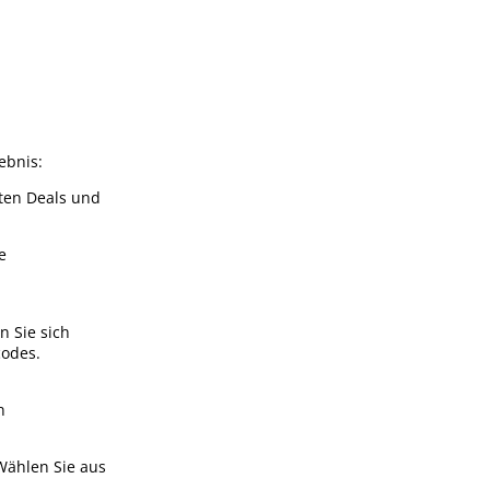
ebnis:
sten Deals und
e
 Sie sich
codes.
n
Wählen Sie aus