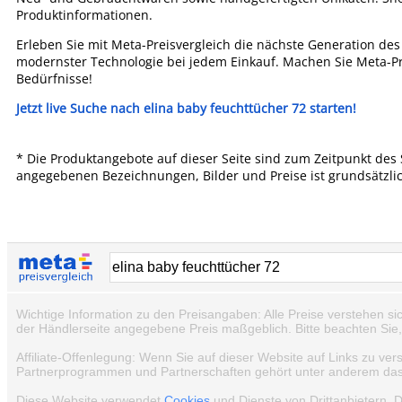
Produktinformationen.
Erleben Sie mit Meta-Preisvergleich die nächste Generation des 
modernster Technologie bei jedem Einkauf. Machen Sie Meta-Prei
Bedürfnisse!
Jetzt live Suche nach elina baby feuchttücher 72 starten!
* Die Produktangebote auf dieser Seite sind zum Zeitpunkt des 
angegebenen Bezeichnungen, Bilder und Preise ist grundsätzli
Wichtige Information zu den Preisangaben: Alle Preise verstehen si
der Händlerseite angegebene Preis maßgeblich. Bitte beachten Sie
Affiliate-Offenlegung: Wenn Sie auf dieser Website auf Links zu ver
Partnerprogrammen und Partnerschaften gehört unter anderem das e
Diese Website verwendet
Cookies
und Dienste von Drittanbietern. 