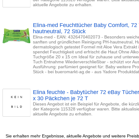
aktuelle Angebote zu erhalten.
Elina-med Feuchttücher Baby Comfort, 72 
hautneutral, 72 Stück
Elina-med - EAN: 4326470402073 - Besonders weiche, 
sanften und gründlichen Reinigung PH-hautneutral, Ha
dermatologisch getestet Formel mit Aloe Vera Extrakt 
spendet Feuchtigkeit und erfrischt die Haut Ohne Alk
Tuchgröße 20 x 15 cm Ideal für zuhause und unterwe
Tuch Entnahme Wiederverschließbar - schützt vor Au
Ausführung: parfümiert geeignet für: Baby weitere Pro
Stück - bei bueromarkt-ag.de - aus Yadore Produktda
Elina feuchte - Babytücher 72 eBay Tüche
x 30 Päckchen je 72 T
Dieses Angebot ist ein Beispiel für Angebote, die kürz
der Kategorie 115328 verfügbar waren. Bitte aktualis
aktuelle Angebote zu erhalten.
Sie erhalten mehr Ergebnisse, aktuelle Angebote und weitere Preisb