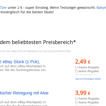
 72er
unter 2 € - super Einstieg. Wenn Testsieger gewünscht:
Babyl
reisvergleich für die besten Deals!
dem beliebtesten Preisbereich*
a. durch das eBay Partner Network und das AmazonPartnerNet
2,49
€
 eBay Stück (1 Pck),
lich auf dem eBay-Marktplatz in
keine Angabe
eren Sie die Suchergebnisse um
keine Angabe
Preis kann jetzt höher sein
Jetzt live Preisvergleich starten!
3,99
€
tücher Reinigung mit Aloe
keine Angabe
lich auf dem eBay-Marktplatz in
keine Angabe
ieren Sie die Suchergebnisse um
Preis kann jetzt höher sein