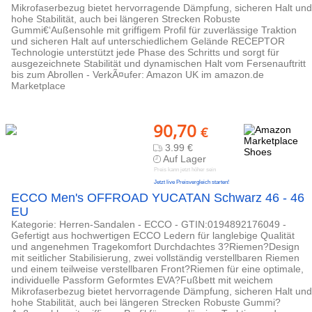
Mikrofaserbezug bietet hervorragende Dämpfung, sicheren Halt und
hohe Stabilität, auch bei längeren Strecken Robuste
Gummi€‘Außensohle mit griffigem Profil für zuverlässige Traktion
und sicheren Halt auf unterschiedlichem Gelände RECEPTOR
Technologie unterstützt jede Phase des Schritts und sorgt für
ausgezeichnete Stabilität und dynamischen Halt vom Fersenauftritt
bis zum Abrollen - VerkÃ¤ufer: Amazon UK im amazon.de
Marketplace
90,70
€
3.99 €
Auf Lager
Preis kann jetzt höher sein
Jetzt live Preisvergleich starten!
ECCO Men's OFFROAD YUCATAN Schwarz 46 - 46
EU
Kategorie: Herren-Sandalen - ECCO - GTIN:0194892176049 -
Gefertigt aus hochwertigen ECCO Ledern für langlebige Qualität
und angenehmen Tragekomfort Durchdachtes 3?Riemen?Design
mit seitlicher Stabilisierung, zwei vollständig verstellbaren Riemen
und einem teilweise verstellbaren Front?Riemen für eine optimale,
individuelle Passform Geformtes EVA?Fußbett mit weichem
Mikrofaserbezug bietet hervorragende Dämpfung, sicheren Halt und
hohe Stabilität, auch bei längeren Strecken Robuste Gummi?