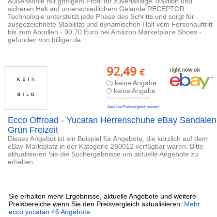
Außensohle mit griffigem Profil für zuverlässige Traktion und
sicheren Halt auf unterschiedlichem Gelände RECEPTOR
Technologie unterstützt jede Phase des Schritts und sorgt für
ausgezeichnete Stabilität und dynamischen Halt vom Fersenauftritt
bis zum Abrollen - 90,70 Euro bei Amazon Marketplace Shoes -
gefunden von billiger.de
92,49
€
keine Angabe
keine Angabe
Preis kann jetzt höher sein
Jetzt live Preisvergleich starten!
Ecco Offroad - Yucatan Herrenschuhe eBay Sandalen
Grün Freizeit
Dieses Angebot ist ein Beispiel für Angebote, die kürzlich auf dem
eBay-Marktplatz in der Kategorie 260012 verfügbar waren. Bitte
aktualisieren Sie die Suchergebnisse um aktuelle Angebote zu
erhalten.
Sie erhalten mehr Ergebnisse, aktuelle Angebote und weitere
Preisbereiche wenn Sie den Preisvergleich aktualisieren:
Mehr
ecco yucatan 46 Angebote