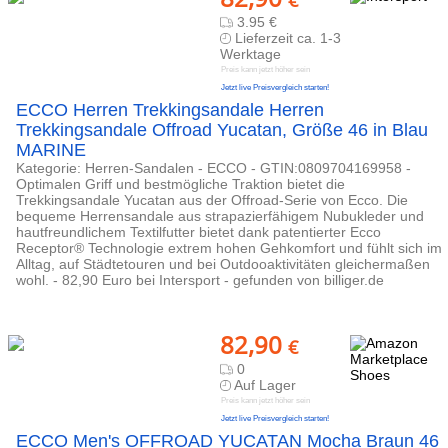
€
3.95 €
Lieferzeit ca. 1-3
Werktage
Preis kann jetzt höher sein
Jetzt live Preisvergleich starten!
ECCO Herren Trekkingsandale Herren
Trekkingsandale Offroad Yucatan, Größe 46 in Blau
MARINE
Kategorie: Herren-Sandalen - ECCO - GTIN:0809704169958 -
Optimalen Griff und bestmögliche Traktion bietet die
Trekkingsandale Yucatan aus der Offroad-Serie von Ecco. Die
bequeme Herrensandale aus strapazierfähigem Nubukleder und
hautfreundlichem Textilfutter bietet dank patentierter Ecco
Receptor® Technologie extrem hohen Gehkomfort und fühlt sich im
Alltag, auf Städtetouren und bei Outdooaktivitäten gleichermaßen
wohl. - 82,90 Euro bei Intersport - gefunden von billiger.de
82,90
€
0
Auf Lager
Preis kann jetzt höher sein
Jetzt live Preisvergleich starten!
ECCO Men's OFFROAD YUCATAN Mocha Braun 46