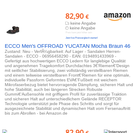
82,90
€
keine Angabe
keine Angabe
Preis kann jetzt höher sein
Jetzt live Preisvergleich starten!
ECCO Men's OFFROAD YUCATAN Mocha Braun 46
Zustand: Neu - VerfÃ¼gbarkeit: Auf Lager - Sandalen Herren-
Sandalen - ECCO - 06956458290 - EAN: 0194891433969 -
Gefertigt aus hochwertigen ECCO Ledern für langlebige Qualität
und angenehmen Tragekomfort Durchdachtes 3€‘Riemen€‘Design
mit seitlicher Stabilisierung, zwei vollständig verstellbaren Riemen
und einem teilweise verstellbaren Front€‘Riemen für eine optimale,
individuelle Passform Geformtes EVA€‘Fußbett mit weichem
Mikrofaserbezug bietet hervorragende Dämpfung, sicheren Halt und
hohe Stabilität, auch bei längeren Strecken Robuste
Gummi€‘Außensohle mit griffigem Profil für zuverlässige Traktion
und sicheren Halt auf unterschiedlichem Gelände RECEPTOR
Technologie unterstützt jede Phase des Schritts und sorgt für
ausgezeichnete Stabilität und dynamischen Halt vom Fersenauftritt
bis zum Abrollen - bei Amazon.de
82,90