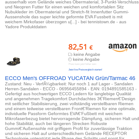
ausserhalb vom Gelände weiches Obermaterial, 3-Punkt-Verschluss
und Neopren Futter für einen weichen und komfortablen Sitz
Nubukleder im Obermaterial und Stretch-fit Innenfutter Gummi-
Aussenshole das super leichte geformte EVA Fussbett is mit
weichem Mirkofaser überzogen u[...] - bei tennistown.de - aus
Yadore Produktdaten
82,51
€
keine Angabe
keine Angabe
Preis kann jetzt höher sein
Jetzt live Preisvergleich starten!
ECCO Men's OFFROAD YUCATAN Grün/Tarmac 46
Zustand: Neu - VerfÃ¼gbarkeit: Nur noch 1 auf Lager - Sandalen
Herren-Sandalen - ECCO - 06956455894 - EAN: 0194891585163 -
Gefertigt aus hochwertigen ECCO Ledern für langlebige Qualität
und angenehmen Tragekomfort Durchdachtes 3€‘Riemen€‘Design
mit seitlicher Stabilisierung, zwei vollständig verstellbaren Riemen
und einem teilweise verstellbaren Front€‘Riemen für eine optimale,
individuelle Passform Geformtes EVA€‘Fußbett mit weichem
Mikrofaserbezug bietet hervorragende Dämpfung, sicheren Halt und
hohe Stabilität, auch bei längeren Strecken Robuste
Gummi€‘Außensohle mit griffigem Profil für zuverlässige Traktion
und sicheren Halt auf unterschiedlichem Gelände RECEPTOR
Technologie unterstützt jede Phase des Schritts und sorgt für