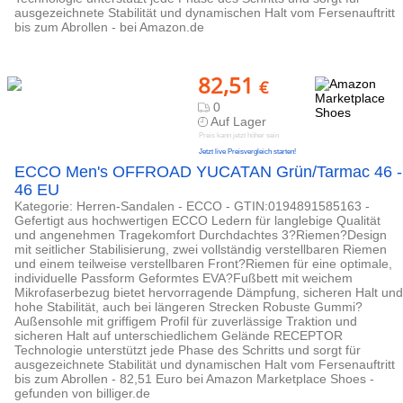
ausgezeichnete Stabilität und dynamischen Halt vom Fersenauftritt
bis zum Abrollen - bei Amazon.de
82,51
€
0
Auf Lager
Preis kann jetzt höher sein
Jetzt live Preisvergleich starten!
ECCO Men's OFFROAD YUCATAN Grün/Tarmac 46 -
46 EU
Kategorie: Herren-Sandalen - ECCO - GTIN:0194891585163 -
Gefertigt aus hochwertigen ECCO Ledern für langlebige Qualität
und angenehmen Tragekomfort Durchdachtes 3?Riemen?Design
mit seitlicher Stabilisierung, zwei vollständig verstellbaren Riemen
und einem teilweise verstellbaren Front?Riemen für eine optimale,
individuelle Passform Geformtes EVA?Fußbett mit weichem
Mikrofaserbezug bietet hervorragende Dämpfung, sicheren Halt und
hohe Stabilität, auch bei längeren Strecken Robuste Gummi?
Außensohle mit griffigem Profil für zuverlässige Traktion und
sicheren Halt auf unterschiedlichem Gelände RECEPTOR
Technologie unterstützt jede Phase des Schritts und sorgt für
ausgezeichnete Stabilität und dynamischen Halt vom Fersenauftritt
bis zum Abrollen - 82,51 Euro bei Amazon Marketplace Shoes -
gefunden von billiger.de