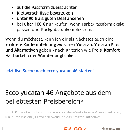
auf die Passform zuerst achten
Klettverschlüsse bevorzugen
unter 90 € als guten Deal ansehen
bei
über 100 €
nur kaufen, wenn Farbe/Passform exakt
passen und Rückgabe unkompliziert ist
Wenn du möchtest, kann ich dir als Nächstes auch eine
konkrete Kaufempfehlung zwischen Yucatan, Yucatan Plus
und Alternativen
geben - nach Kriterien wie
Preis, Komfort,
Haltbarkeit oder Wandertauglichkeit
.
Jetzt live Suche nach ecco yucatan 46 starten!
Ecco yucatan 46 Angebote aus dem
beliebtesten Preisbereich*
Durch Käufe über Links zu Händlern kann diese Website eine Provision erhalten,
u.a. durch das eBay Partner Network und das AmazonPartnerNet
54,99