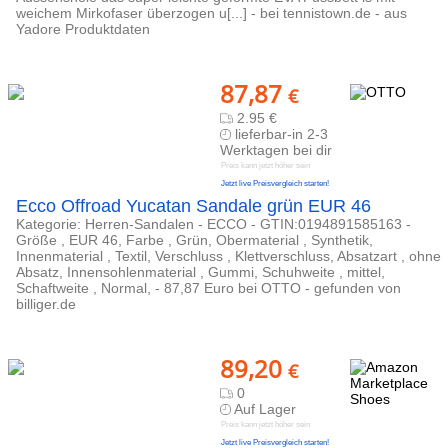
weichem Mirkofaser überzogen u[...] - bei tennistown.de - aus
Yadore Produktdaten
87,87
€
2.95 €
lieferbar-in 2-3
Werktagen bei dir
Preis kann jetzt höher sein
Jetzt live Preisvergleich starten!
Ecco Offroad Yucatan Sandale grün EUR 46
Kategorie: Herren-Sandalen - ECCO - GTIN:0194891585163 -
Größe , EUR 46, Farbe , Grün, Obermaterial , Synthetik,
Innenmaterial , Textil, Verschluss , Klettverschluss, Absatzart , ohne
Absatz, Innensohlenmaterial , Gummi, Schuhweite , mittel,
Schaftweite , Normal, - 87,87 Euro bei OTTO - gefunden von
billiger.de
89,20
€
0
Auf Lager
Preis kann jetzt höher sein
Jetzt live Preisvergleich starten!