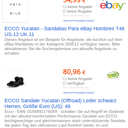
€
keine Angabe
keine Angabe
Preis kann jetzt höher sein
Jetzt live Preisvergleich starten!
ECCO Yucatan - Sandalias Para eBay Hombres T46
US.12 UK.11
Dieses Angebot ist ein Beispiel für Angebote, die kürzlich auf dem
eBay-Marktplatz in der Kategorie 260012 verfügbar waren. Bitte
aktualisieren Sie die Suchergebnisse um aktuelle Angebote zu
erhalten.
80,96
€
keine Angabe
verfügbar
Preis kann jetzt höher sein
Jetzt live Preisvergleich starten!
ECCO Sandale Yucatan (Offroad) Leder schwarz
Herren, Größe Euro (US): 46
Ecco - EAN: 0194892176049 - schalten Sie auf Angriff im Gelände
mit der absolut komfortablen Performance Sandale von ECCO
leichtgewichtige und gleichermassen stark unterstützende Sandale,
die jeden Tag den ultimativen Lauf-Komfort bietet, im und