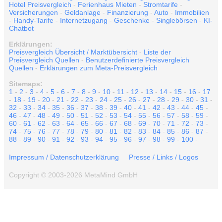
Hotel Preisvergleich
-
Ferienhaus Mieten
-
Stromtarife
-
Versicherungen
-
Geldanlage
-
Finanzierung
-
Auto
-
Immobilien
-
Handy-Tarife
-
Internetzugang
-
Geschenke
-
Singlebörsen
-
KI-
Chatbot
Erklärungen:
Preisvergleich Übersicht / Marktübersicht
-
Liste der
Preisvergleich Quellen
-
Benutzerdefinierte Preisvergleich
Quellen
-
Erklärungen zum Meta-Preisvergleich
Sitemaps:
1
-
2
-
3
-
4
-
5
-
6
-
7
-
8
-
9
-
10
-
11
-
12
-
13
-
14
-
15
-
16
-
17
-
18
-
19
-
20
-
21
-
22
-
23
-
24
-
25
-
26
-
27
-
28
-
29
-
30
-
31
-
32
-
33
-
34
-
35
-
36
-
37
-
38
-
39
-
40
-
41
-
42
-
43
-
44
-
45
-
46
-
47
-
48
-
49
-
50
-
51
-
52
-
53
-
54
-
55
-
56
-
57
-
58
-
59
-
60
-
61
-
62
-
63
-
64
-
65
-
66
-
67
-
68
-
69
-
70
-
71
-
72
-
73
-
74
-
75
-
76
-
77
-
78
-
79
-
80
-
81
-
82
-
83
-
84
-
85
-
86
-
87
-
88
-
89
-
90
-
91
-
92
-
93
-
94
-
95
-
96
-
97
-
98
-
99
-
100
-
Impressum / Datenschutzerklärung
Presse / Links / Logos
Copyright © 2003-2026 MetaMind GmbH