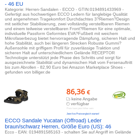
- 46 EU
Kategorie: Herren-Sandalen - ECCO - GTIN:0194891433969 -
Gefertigt aus hochwertigen ECCO Ledern für langlebige Qualität
und angenehmen Tragekomfort Durchdachtes 3?Riemen?Design
mit seitlicher Stabilisierung, zwei vollständig verstellbaren Riemen
und einem teilweise verstellbaren Front?Riemen für eine optimale,
individuelle Passform Geformtes EVA?Fußbett mit weichem
Mikrofaserbezug bietet hervorragende Dämpfung, sicheren Halt und
hohe Stabilität, auch bei längeren Strecken Robuste Gummi?
Außensohle mit griffigem Profil für zuverlässige Traktion und
sicheren Halt auf unterschiedlichem Gelände RECEPTOR
Technologie unterstützt jede Phase des Schritts und sorgt für
ausgezeichnete Stabilität und dynamischen Halt vom Fersenauftritt
bis zum Abrollen - 82,90 Euro bei Amazon Marketplace Shoes -
gefunden von billiger.de
86,36
€
keine Angabe
verfügbar
Preis kann jetzt höher sein
Jetzt live Preisvergleich starten!
ECCO Sandale Yucatan (Offroad) Leder
braun/schwarz Herren, Größe Euro (US): 46
Ecco - EAN: 0194891585163 - schalten Sie auf Angriff im Gelände