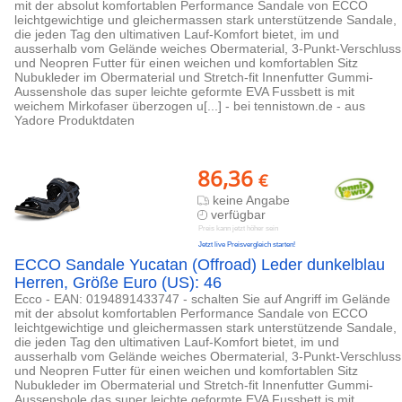
mit der absolut komfortablen Performance Sandale von ECCO
leichtgewichtige und gleichermassen stark unterstützende Sandale,
die jeden Tag den ultimativen Lauf-Komfort bietet, im und
ausserhalb vom Gelände weiches Obermaterial, 3-Punkt-Verschluss
und Neopren Futter für einen weichen und komfortablen Sitz
Nubukleder im Obermaterial und Stretch-fit Innenfutter Gummi-
Aussenshole das super leichte geformte EVA Fussbett is mit
weichem Mirkofaser überzogen u[...] - bei tennistown.de - aus
Yadore Produktdaten
86,36
€
keine Angabe
verfügbar
Preis kann jetzt höher sein
Jetzt live Preisvergleich starten!
ECCO Sandale Yucatan (Offroad) Leder dunkelblau
Herren, Größe Euro (US): 46
Ecco - EAN: 0194891433747 - schalten Sie auf Angriff im Gelände
mit der absolut komfortablen Performance Sandale von ECCO
leichtgewichtige und gleichermassen stark unterstützende Sandale,
die jeden Tag den ultimativen Lauf-Komfort bietet, im und
ausserhalb vom Gelände weiches Obermaterial, 3-Punkt-Verschluss
und Neopren Futter für einen weichen und komfortablen Sitz
Nubukleder im Obermaterial und Stretch-fit Innenfutter Gummi-
Aussenshole das super leichte geformte EVA Fussbett is mit