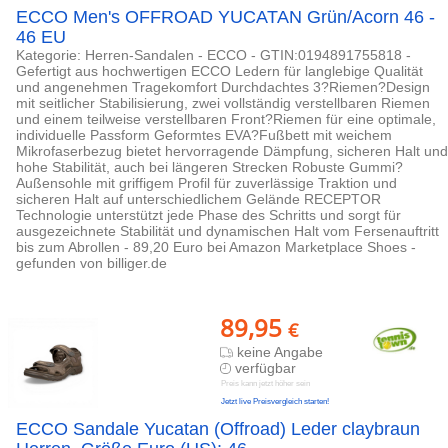
ECCO Men's OFFROAD YUCATAN Grün/Acorn 46 -
46 EU
Kategorie: Herren-Sandalen - ECCO - GTIN:0194891755818 -
Gefertigt aus hochwertigen ECCO Ledern für langlebige Qualität
und angenehmen Tragekomfort Durchdachtes 3?Riemen?Design
mit seitlicher Stabilisierung, zwei vollständig verstellbaren Riemen
und einem teilweise verstellbaren Front?Riemen für eine optimale,
individuelle Passform Geformtes EVA?Fußbett mit weichem
Mikrofaserbezug bietet hervorragende Dämpfung, sicheren Halt und
hohe Stabilität, auch bei längeren Strecken Robuste Gummi?
Außensohle mit griffigem Profil für zuverlässige Traktion und
sicheren Halt auf unterschiedlichem Gelände RECEPTOR
Technologie unterstützt jede Phase des Schritts und sorgt für
ausgezeichnete Stabilität und dynamischen Halt vom Fersenauftritt
bis zum Abrollen - 89,20 Euro bei Amazon Marketplace Shoes -
gefunden von billiger.de
89,95
€
keine Angabe
verfügbar
Preis kann jetzt höher sein
Jetzt live Preisvergleich starten!
ECCO Sandale Yucatan (Offroad) Leder claybraun