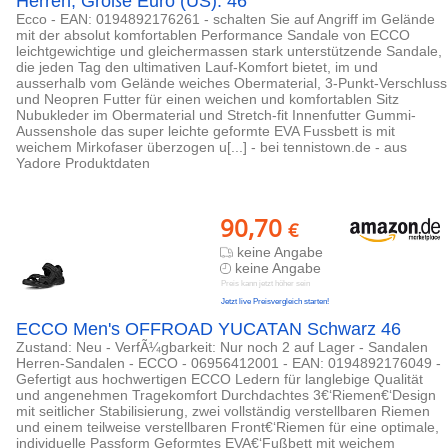
Herren, Größe Euro (US): 46
Ecco - EAN: 0194892176261 - schalten Sie auf Angriff im Gelände
mit der absolut komfortablen Performance Sandale von ECCO
leichtgewichtige und gleichermassen stark unterstützende Sandale,
die jeden Tag den ultimativen Lauf-Komfort bietet, im und
ausserhalb vom Gelände weiches Obermaterial, 3-Punkt-Verschluss
und Neopren Futter für einen weichen und komfortablen Sitz
Nubukleder im Obermaterial und Stretch-fit Innenfutter Gummi-
Aussenshole das super leichte geformte EVA Fussbett is mit
weichem Mirkofaser überzogen u[...] - bei tennistown.de - aus
Yadore Produktdaten
90,70
€
keine Angabe
keine Angabe
Preis kann jetzt höher sein
Jetzt live Preisvergleich starten!
ECCO Men's OFFROAD YUCATAN Schwarz 46
Zustand: Neu - VerfÃ¼gbarkeit: Nur noch 2 auf Lager - Sandalen
Herren-Sandalen - ECCO - 06956412001 - EAN: 0194892176049 -
Gefertigt aus hochwertigen ECCO Ledern für langlebige Qualität
und angenehmen Tragekomfort Durchdachtes 3€‘Riemen€‘Design
mit seitlicher Stabilisierung, zwei vollständig verstellbaren Riemen
und einem teilweise verstellbaren Front€‘Riemen für eine optimale,
individuelle Passform Geformtes EVA€‘Fußbett mit weichem