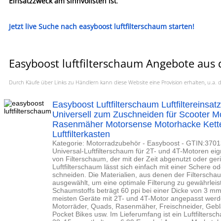
Einsatzzweck am sinnvollsten ist
.
Jetzt live Suche nach easyboost luftfilterschaum starten!
Easyboost luftfilterschaum Angebote aus 
Durch Käufe über Links zu Händlern kann diese Website eine Provision erhalten, u.
Easyboost Luftfilterschaum Luftfiltereins
Universell zum Zuschneiden für Scooter 
Rasenmäher Motorsense Motorhacke Kette
Luftfilterkasten
Kategorie: Motorradzubehör - Easyboost - GTIN:370
Universal-Luftfilterschaum für 2T- und 4T-Motoren eig
von Filterschaum, der mit der Zeit abgenutzt oder geri
Luftfilterschaum lässt sich einfach mit einer Schere 
schneiden. Die Materialien, aus denen der Filterschau
ausgewählt, um eine optimale Filterung zu gewährleis
Schaumstoffs beträgt 60 ppi bei einer Dicke von 3 m
meisten Geräte mit 2T- und 4T-Motor angepasst werden
Motorräder, Quads, Rasenmäher, Freischneider, Gebl
Pocket Bikes usw. Im Lieferumfang ist ein Luftfilters