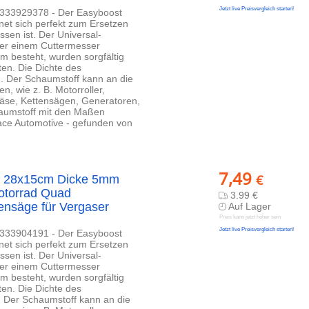
Jetzt live Preisvergleich starten!
1333929378 - Der Easyboost
net sich perfekt zum Ersetzen
ssen ist. Der Universal-
oder einem Cuttermesser
m besteht, wurden sorgfältig
ten. Die Dichte des
m. Der Schaumstoff kann an die
, wie z. B. Motorroller,
äse, Kettensägen, Generatoren,
chaumstoff mit den Maßen
ace Automotive - gefunden von
7,49
€
atz 28x15cm Dicke 5mm
Motorrad Quad
3.99 €
nsäge für Vergaser
Auf Lager
Preis kann jetzt höher sein
Jetzt live Preisvergleich starten!
1333904191 - Der Easyboost
net sich perfekt zum Ersetzen
ssen ist. Der Universal-
oder einem Cuttermesser
m besteht, wurden sorgfältig
ten. Die Dichte des
. Der Schaumstoff kann an die