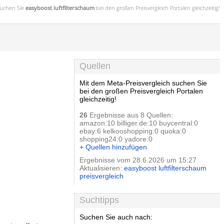
uchen Sie
easyboost luftfilterschaum
bei den großen
Preisvergleich
Portalen gleichzeitig!
Quellen
Mit dem Meta-Preisvergleich suchen Sie
bei den großen Preisvergleich Portalen
gleichzeitig!
26
Ergebnisse aus 8 Quellen:
amazon:10 billiger.de:10 buycentral:0
ebay:6 kelkooshopping:0 quoka:0
shopping24:0 yadore:0
+ Quellen hinzufügen
Ergebnisse vom 28.6.2026 um 15:27
Aktualisieren:
easyboost luftfilterschaum
preisvergleich
Suchtipps
Suchen Sie auch nach: