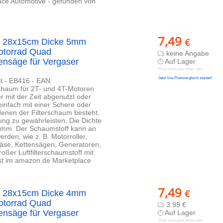
ace Automotive - gefunden von
7,49
€
atz 28x15cm Dicke 5mm
Motorrad Quad
keine Angabe
nsäge für Vergaser
Auf Lager
Preis kann jetzt höher sein
Jetzt live Preisvergleich starten!
st - EB416 - EAN:
schaum für 2T- und 4T-Motoren
r mit der Zeit abgenutzt oder
 einfach mit einer Schere oder
denen der Filterschaum besteht,
ung zu gewährleisten. Die Dichte
 5mm. Der Schaumstoff kann an
rden, wie z. B. Motorroller,
äse, Kettensägen, Generatoren,
oßer Luftfilterschaumstoff mit
ost im amazon.de Marketplace
7,49
€
atz 28x15cm Dicke 4mm
Motorrad Quad
3.99 €
nsäge für Vergaser
Auf Lager
Preis kann jetzt höher sein