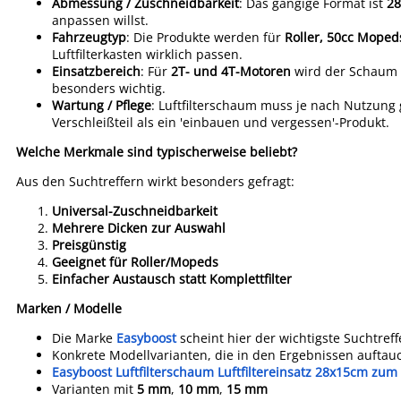
Abmessung / Zuschneidbarkeit
: Das gängige Format ist
28
anpassen willst.
Fahrzeugtyp
: Die Produkte werden für
Roller, 50cc Mope
Luftfilterkasten wirklich passen.
Einsatzbereich
: Für
2T- und 4T-Motoren
wird der Schaum a
besonders wichtig.
Wartung / Pflege
: Luftfilterschaum muss je nach Nutzung g
Verschleißteil als ein 'einbauen und vergessen'-Produkt.
Welche Merkmale sind typischerweise beliebt?
Aus den Suchtreffern wirkt besonders gefragt:
Universal-Zuschneidbarkeit
Mehrere Dicken zur Auswahl
Preisgünstig
Geeignet für Roller/Mopeds
Einfacher Austausch statt Komplettfilter
Marken / Modelle
Die Marke
Easyboost
scheint hier der wichtigste Suchtreff
Konkrete Modellvarianten, die in den Ergebnissen auftau
Easyboost Luftfilterschaum Luftfiltereinsatz 28x15cm zu
Varianten mit
5 mm
,
10 mm
,
15 mm