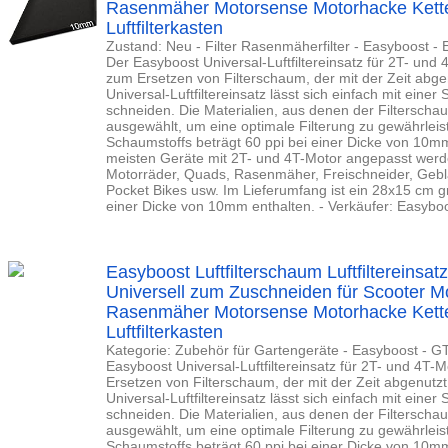
Rasenmäher Motorsense Motorhacke Kette
Luftfilterkasten
Zustand: Neu - Filter Rasenmäherfilter - Easyboost 
Der Easyboost Universal-Luftfiltereinsatz für 2T- und 
zum Ersetzen von Filterschaum, der mit der Zeit abgen
Universal-Luftfiltereinsatz lässt sich einfach mit ein
schneiden. Die Materialien, aus denen der Filterschau
ausgewählt, um eine optimale Filterung zu gewährleis
Schaumstoffs beträgt 60 ppi bei einer Dicke von 10m
meisten Geräte mit 2T- und 4T-Motor angepasst werden
Motorräder, Quads, Rasenmäher, Freischneider, Gebl
Pocket Bikes usw. Im Lieferumfang ist ein 28x15 cm gr
einer Dicke von 10mm enthalten. - Verkäufer: Easyb
Easyboost Luftfilterschaum Luftfiltereins
Universell zum Zuschneiden für Scooter 
Rasenmäher Motorsense Motorhacke Kette
Luftfilterkasten
Kategorie: Zubehör für Gartengeräte - Easyboost - 
Easyboost Universal-Luftfiltereinsatz für 2T- und 4T-
Ersetzen von Filterschaum, der mit der Zeit abgenutzt 
Universal-Luftfiltereinsatz lässt sich einfach mit ein
schneiden. Die Materialien, aus denen der Filterschau
ausgewählt, um eine optimale Filterung zu gewährleis
Schaumstoffs beträgt 60 ppi bei einer Dicke von 10m