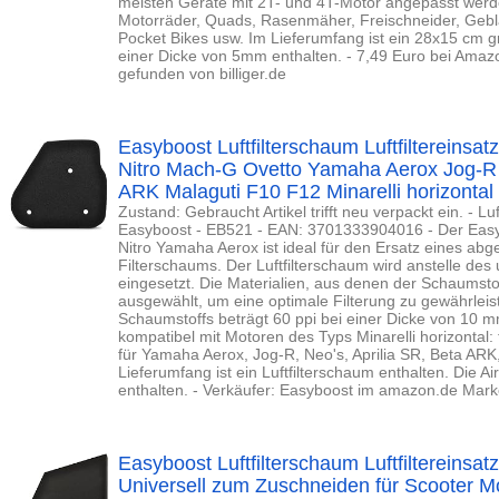
meisten Geräte mit 2T- und 4T-Motor angepasst werden
Motorräder, Quads, Rasenmäher, Freischneider, Gebl
Pocket Bikes usw. Im Lieferumfang ist ein 28x15 cm gr
einer Dicke von 5mm enthalten. - 7,49 Euro bei Amaz
gefunden von billiger.de
Easyboost Luftfilterschaum Luftfiltereinsatz
Nitro Mach-G Ovetto Yamaha Aerox Jog-R 
ARK Malaguti F10 F12 Minarelli horizontal 
Zustand: Gebraucht Artikel trifft neu verpackt ein. - Luft
Easyboost - EB521 - EAN: 3701333904016 - Der Easy
Nitro Yamaha Aerox ist ideal für den Ersatz eines ab
Filterschaums. Der Luftfilterschaum wird anstelle des
eingesetzt. Die Materialien, aus denen der Schaumstof
ausgewählt, um eine optimale Filterung zu gewährleis
Schaumstoffs beträgt 60 ppi bei einer Dicke von 10 m
kompatibel mit Motoren des Typs Minarelli horizontal:
für Yamaha Aerox, Jog-R, Neo's, Aprilia SR, Beta ARK,
Lieferumfang ist ein Luftfilterschaum enthalten. Die Ai
enthalten. - Verkäufer: Easyboost im amazon.de Mark
Easyboost Luftfilterschaum Luftfiltereins
Universell zum Zuschneiden für Scooter 