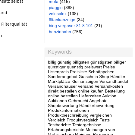
nsatz selbst
mofa
(415)
piaggio
(388)
 und
velosolex
(138)
öltankanzeige
(34)
Filterqualität
bing vergaser 81 8 101
(21)
benzinhahn
(756)
in
Keywords
billig günstig billigsten günstigsten billiger
günstiger guenstig preiswert Preise
Listenpreis Preisliste Schnäppchen
Sonderangebot Gutschein Shop Händler
Marktplätze Kleinanzeigen Versandhandel
Versandhäuser versand Versandkosten
direkt bestellen online kaufen Bestellung
online bestellen Lieferzeiten Auktion
Auktionen Gebraucht Angebote
Shopbewertung Händlerbewertung
Produktinformationen
Produktbeschreibung vergleichen
Vergleich Produktvergleich Tests
Testberichte Testergebnisse
Erfahrungsberichte Meinungen von
Verbrauchern Meinung Rezension