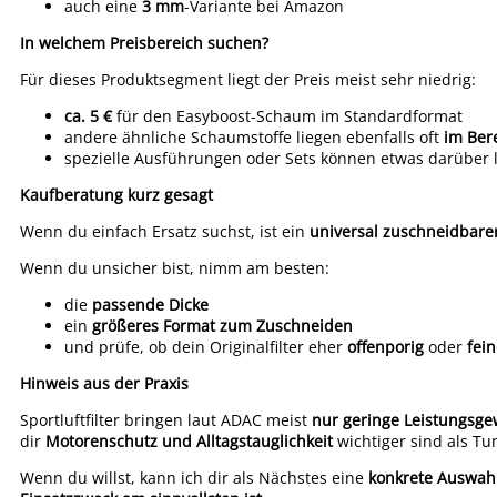
auch eine
3 mm
-Variante bei Amazon
In welchem Preisbereich suchen?
Für dieses Produktsegment liegt der Preis meist sehr niedrig:
ca. 5 €
für den Easyboost-Schaum im Standardformat
andere ähnliche Schaumstoffe liegen ebenfalls oft
im Ber
spezielle Ausführungen oder Sets können etwas darüber 
Kaufberatung kurz gesagt
Wenn du einfach Ersatz suchst, ist ein
universal zuschneidbarer
Wenn du unsicher bist, nimm am besten:
die
passende Dicke
ein
größeres Format zum Zuschneiden
und prüfe, ob dein Originalfilter eher
offenporig
oder
fein
Hinweis aus der Praxis
Sportluftfilter bringen laut ADAC meist
nur geringe Leistungsg
dir
Motorenschutz und Alltagstauglichkeit
wichtiger sind als Tun
Wenn du willst, kann ich dir als Nächstes eine
konkrete Auswahl