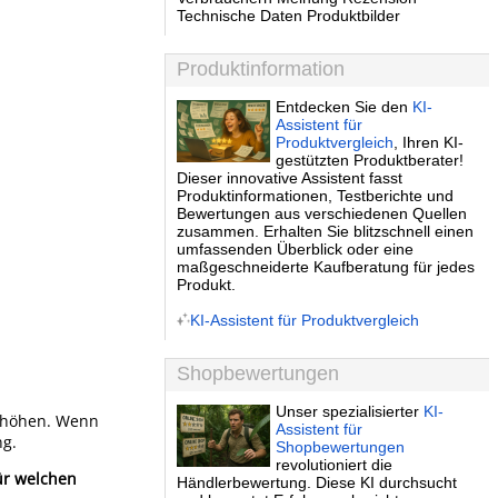
Technische Daten Produktbilder
Produktinformation
Entdecken Sie den
KI-
Assistent für
Produktvergleich
, Ihren KI-
gestützten Produktberater!
Dieser innovative Assistent fasst
Produktinformationen, Testberichte und
Bewertungen aus verschiedenen Quellen
.
zusammen. Erhalten Sie blitzschnell einen
umfassenden Überblick oder eine
maßgeschneiderte Kaufberatung für jedes
Produkt.
KI-Assistent für Produktvergleich
Shopbewertungen
Unser spezialisierter
KI-
rhöhen. Wenn
Assistent für
ng.
Shopbewertungen
revolutioniert die
ür welchen
Händlerbewertung. Diese KI durchsucht