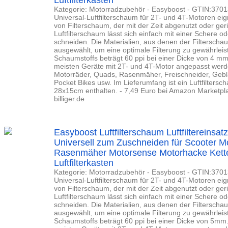
Luftfilterkasten
Kategorie: Motorradzubehör - Easyboost - GTIN:370
Universal-Luftfilterschaum für 2T- und 4T-Motoren eig
von Filterschaum, der mit der Zeit abgenutzt oder geri
Luftfilterschaum lässt sich einfach mit einer Schere 
schneiden. Die Materialien, aus denen der Filterschau
ausgewählt, um eine optimale Filterung zu gewährleis
Schaumstoffs beträgt 60 ppi bei einer Dicke von 4 m
meisten Geräte mit 2T- und 4T-Motor angepasst werden
Motorräder, Quads, Rasenmäher, Freischneider, Gebl
Pocket Bikes usw. Im Lieferumfang ist ein Luftfilters
28x15cm enthalten. - 7,49 Euro bei Amazon Marketpl
billiger.de
Easyboost Luftfilterschaum Luftfiltereins
Universell zum Zuschneiden für Scooter 
Rasenmäher Motorsense Motorhacke Kette
Luftfilterkasten
Kategorie: Motorradzubehör - Easyboost - GTIN:370
Universal-Luftfilterschaum für 2T- und 4T-Motoren eig
von Filterschaum, der mit der Zeit abgenutzt oder geri
Luftfilterschaum lässt sich einfach mit einer Schere 
schneiden. Die Materialien, aus denen der Filterschau
ausgewählt, um eine optimale Filterung zu gewährleis
Schaumstoffs beträgt 60 ppi bei einer Dicke von 5mm