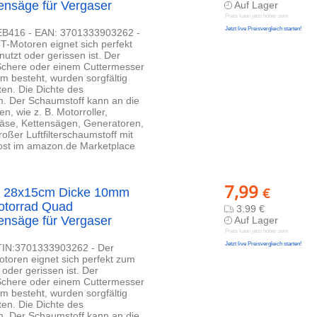
nsäge für Vergaser
Auf Lager
Preis kann jetzt höher sein
Jetzt live Preisvergleich starten!
- EB416 - EAN: 3701333903262 -
4T-Motoren eignet sich perfekt
utzt oder gerissen ist. Der
er Schere oder einem Cuttermesser
m besteht, wurden sorgfältig
ten. Die Dichte des
m. Der Schaumstoff kann an die
, wie z. B. Motorroller,
äse, Kettensägen, Generatoren,
oßer Luftfilterschaumstoff mit
oost im amazon.de Marketplace
7,99
€
atz 28x15cm Dicke 10mm
Motorrad Quad
3.99 €
nsäge für Vergaser
Auf Lager
Preis kann jetzt höher sein
Jetzt live Preisvergleich starten!
GTIN:3701333903262 - Der
Motoren eignet sich perfekt zum
oder gerissen ist. Der
er Schere oder einem Cuttermesser
m besteht, wurden sorgfältig
ten. Die Dichte des
m. Der Schaumstoff kann an die