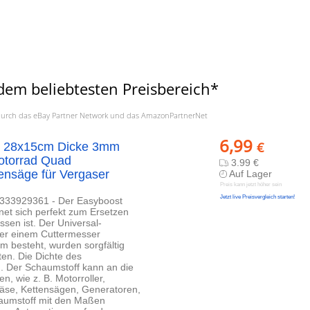
dem beliebtesten Preisbereich*
a. durch das eBay Partner Network und das AmazonPartnerNet
6,99
€
atz 28x15cm Dicke 3mm
Motorrad Quad
3.99 €
nsäge für Vergaser
Auf Lager
Preis kann jetzt höher sein
Jetzt live Preisvergleich starten!
1333929361 - Der Easyboost
net sich perfekt zum Ersetzen
ssen ist. Der Universal-
oder einem Cuttermesser
m besteht, wurden sorgfältig
ten. Die Dichte des
m. Der Schaumstoff kann an die
, wie z. B. Motorroller,
äse, Kettensägen, Generatoren,
chaumstoff mit den Maßen