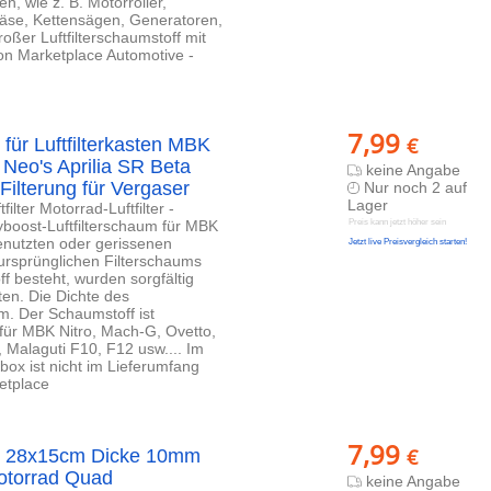
, wie z. B. Motorroller,
äse, Kettensägen, Generatoren,
oßer Luftfilterschaumstoff mit
on Marketplace Automotive -
7,99
€
 für Luftfilterkasten MBK
Neo's Aprilia SR Beta
keine Angabe
Filterung für Vergaser
Nur noch 2 auf
Lager
filter Motorrad-Luftfilter -
boost-Luftfilterschaum für MBK
Preis kann jetzt höher sein
genutzten oder gerissenen
Jetzt live Preisvergleich starten!
 ursprünglichen Filterschaums
f besteht, wurden sorgfältig
ten. Die Dichte des
m. Der Schaumstoff ist
 für MBK Nitro, Mach-G, Ovetto,
 Malaguti F10, F12 usw.... Im
rbox ist nicht im Lieferumfang
etplace
7,99
€
atz 28x15cm Dicke 10mm
Motorrad Quad
keine Angabe