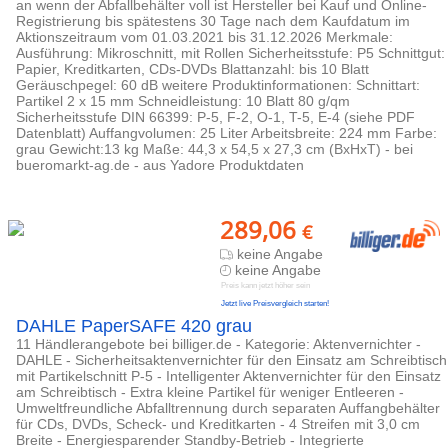
an wenn der Abfallbehälter voll ist Hersteller bei Kauf und Online-
Registrierung bis spätestens 30 Tage nach dem Kaufdatum im
Aktionszeitraum vom 01.03.2021 bis 31.12.2026 Merkmale:
Ausführung: Mikroschnitt, mit Rollen Sicherheitsstufe: P5 Schnittgut:
Papier, Kreditkarten, CDs-DVDs Blattanzahl: bis 10 Blatt
Geräuschpegel: 60 dB weitere Produktinformationen: Schnittart:
Partikel 2 x 15 mm Schneidleistung: 10 Blatt 80 g/qm
Sicherheitsstufe DIN 66399: P-5, F-2, O-1, T-5, E-4 (siehe PDF
Datenblatt) Auffangvolumen: 25 Liter Arbeitsbreite: 224 mm Farbe:
grau Gewicht:13 kg Maße: 44,3 x 54,5 x 27,3 cm (BxHxT) - bei
bueromarkt-ag.de - aus Yadore Produktdaten
289,06
€
keine Angabe
keine Angabe
Preis kann jetzt höher sein
Jetzt live Preisvergleich starten!
DAHLE PaperSAFE 420 grau
11 Händlerangebote bei billiger.de - Kategorie: Aktenvernichter -
DAHLE - Sicherheitsaktenvernichter für den Einsatz am Schreibtisch
mit Partikelschnitt P-5 - Intelligenter Aktenvernichter für den Einsatz
am Schreibtisch - Extra kleine Partikel für weniger Entleeren -
Umweltfreundliche Abfalltrennung durch separaten Auffangbehälter
für CDs, DVDs, Scheck- und Kreditkarten - 4 Streifen mit 3,0 cm
Breite - Energiesparender Standby-Betrieb - Integrierte