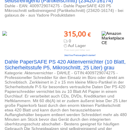
selbstreinigend (Partikelschnitt) (23420-16174)
Dahle - EAN: 4009729074275 - Dahle PaperSAFE 420 P5
Mikroschnitt selbstreinigend (Partikelschnitt) (23420-16174) - bei
galaxus.de - aus Yadore Produktdaten
315,00
€
0
Auf Lager
Preis kann jetzt höher sein
Jetzt live Preisvergleich starten!
Dahle PaperSAFE PS 420 Aktenvernichter (10 Blatt,
Sicherheitsstufe P5, Mikroschnitt, 25 Liter) grau
Kategorie: Aktenvernichter - DAHLE - GTIN:4009729074275 -
Professioneller Schredder für den Einsatz im Büro oder direkt am
Schreibtisch. Zerkleinert in 2 x 15 mm kleine Mikro-Partikel in der
Sicherheitsstufe P-5 für besonders vertrauliche Daten Der PS 420
Papierschredder vernichtet bis zu 10 Blatt A4 Papier in einem
Durchlauf. Er verarbeitet auch CDs, DVDs, Kreditkarten und
Heftklammern. Mit 60 db(A) ist er zudem äußerst leise Der 25 Liter
große Papierkorb fasst durch den enorm kleinen Partikelschnitt
etwa 420 Blatt und kann durch den herausziehbaren
Auffangbehälter bequem entleert werden Schreddert mehr als 480
Minuten am Stück bevor das Gerät durch den integrierten
überhitzungsschutz abschaltet - Bestens geeignet für häufigen
Gebrauch Die Schneidwalzen sind selbstreinigend und der