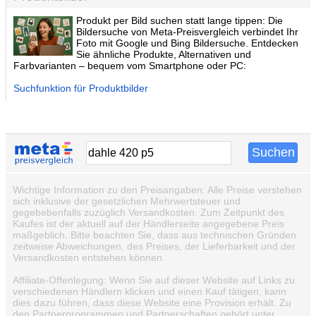
Produkt per Bild suchen statt lange tippen: Die
Bildersuche von Meta-Preisvergleich verbindet Ihr
Foto mit Google und Bing Bildersuche. Entdecken
Sie ähnliche Produkte, Alternativen und
Farbvarianten – bequem vom Smartphone oder PC:
Suchfunktion für Produktbilder
Wichtige Information zu den Preisangaben: Alle Preise verstehen
sich inklusive der gesetzlichen Mehrwertsteuer und
gegebebenfalls zuzüglich Versandkosten. Zum Zeitpunkt des
Kaufes ist der aktuell auf der Händlerseite angegebene Preis
maßgeblich. Bitte beachten Sie, dass aus technischen Gründen
zeitweise Abweichungen, des Preises, der Lieferbarkeit und der
Versandkosten entstehen können.
Affiliate-Offenlegung: Wenn Sie auf dieser Website auf Links zu
verschiedenen Händlern klicken und einen Kauf tätigen, kann
dies dazu führen, dass diese Website eine Provision erhält. Zu
den Partnerprogrammen und Partnerschaften gehört unter