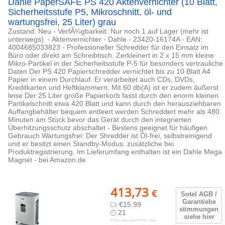
Dahle PaperSAFE PS 420 Aktenvernichter (10 Blatt,
Sicherheitsstufe P5, Mikroschnitt, öl- und
wartungsfrei, 25 Liter) grau
Zustand: Neu - VerfÃ¼gbarkeit: Nur noch 1 auf Lager (mehr ist
unterwegs). - Aktenvernichter - Dahle - 23420-16174A - EAN:
4004685033823 - Professioneller Schredder für den Einsatz im
Büro oder direkt am Schreibtisch. Zerkleinert in 2 x 15 mm kleine
Mikro-Partikel in der Sicherheitsstufe P-5 für besonders vertrauliche
Daten Der PS 420 Papierschredder vernichtet bis zu 10 Blatt A4
Papier in einem Durchlauf. Er verarbeitet auch CDs, DVDs,
Kreditkarten und Heftklammern. Mit 60 db(A) ist er zudem äußerst
leise Der 25 Liter große Papierkorb fasst durch den enorm kleinen
Partikelschnitt etwa 420 Blatt und kann durch den herausziehbaren
Auffangbehälter bequem entleert werden Schreddert mehr als 480
Minuten am Stück bevor das Gerät durch den integrierten
Überhitzungsschutz abschaltet - Bestens geeignet für häufigen
Gebrauch Wartungsfrei: Der Shredder ist Öl-frei, selbstreinigend
und er besitzt einen Standby-Modus. zusätzliche bei
Produktregistrierung. Im Lieferumfang enthalten ist ein Dahle Mega
Magnet - bei Amazon.de
413,73
€
Sotel AGB /
Garantiebe
€15.99
stimmungen
21
siehe hier
Preis kann jetzt höher sein