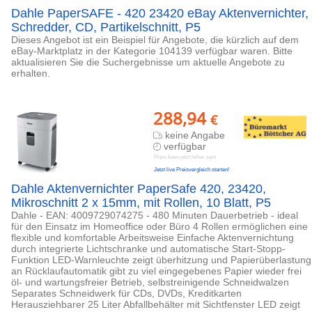
Dahle PaperSAFE - 420 23420 eBay Aktenvernichter,
Schredder, CD, Partikelschnitt, P5
Dieses Angebot ist ein Beispiel für Angebote, die kürzlich auf dem
eBay-Marktplatz in der Kategorie 104139 verfügbar waren. Bitte
aktualisieren Sie die Suchergebnisse um aktuelle Angebote zu
erhalten.
288,94
€
keine Angabe
verfügbar
Preis kann jetzt höher sein
Jetzt live Preisvergleich starten!
Dahle Aktenvernichter PaperSafe 420, 23420,
Mikroschnitt 2 x 15mm, mit Rollen, 10 Blatt, P5
Dahle - EAN: 4009729074275 - 480 Minuten Dauerbetrieb - ideal
für den Einsatz im Homeoffice oder Büro 4 Rollen ermöglichen eine
flexible und komfortable Arbeitsweise Einfache Aktenvernichtung
durch integrierte Lichtschranke und automatische Start-Stopp-
Funktion LED-Warnleuchte zeigt überhitzung und Papierüberlastung
an Rücklaufautomatik gibt zu viel eingegebenes Papier wieder frei
öl- und wartungsfreier Betrieb, selbstreinigende Schneidwalzen
Separates Schneidwerk für CDs, DVDs, Kreditkarten
Herausziehbarer 25 Liter Abfallbehälter mit Sichtfenster LED zeigt