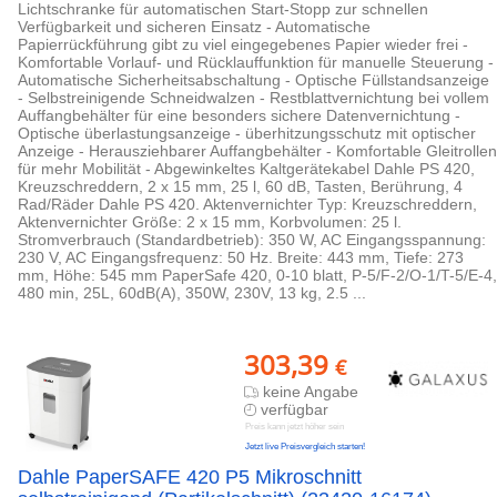
Lichtschranke für automatischen Start-Stopp zur schnellen
Verfügbarkeit und sicheren Einsatz - Automatische
Papierrückführung gibt zu viel eingegebenes Papier wieder frei -
Komfortable Vorlauf- und Rücklauffunktion für manuelle Steuerung -
Automatische Sicherheitsabschaltung - Optische Füllstandsanzeige
- Selbstreinigende Schneidwalzen - Restblattvernichtung bei vollem
Auffangbehälter für eine besonders sichere Datenvernichtung -
Optische überlastungsanzeige - überhitzungsschutz mit optischer
Anzeige - Herausziehbarer Auffangbehälter - Komfortable Gleitrollen
für mehr Mobilität - Abgewinkeltes Kaltgerätekabel Dahle PS 420,
Kreuzschreddern, 2 x 15 mm, 25 l, 60 dB, Tasten, Berührung, 4
Rad/Räder Dahle PS 420. Aktenvernichter Typ: Kreuzschreddern,
Aktenvernichter Größe: 2 x 15 mm, Korbvolumen: 25 l.
Stromverbrauch (Standardbetrieb): 350 W, AC Eingangsspannung:
230 V, AC Eingangsfrequenz: 50 Hz. Breite: 443 mm, Tiefe: 273
mm, Höhe: 545 mm PaperSafe 420, 0-10 blatt, P-5/F-2/O-1/T-5/E-4,
480 min, 25L, 60dB(A), 350W, 230V, 13 kg, 2.5 ...
303,39
€
keine Angabe
verfügbar
Preis kann jetzt höher sein
Jetzt live Preisvergleich starten!
Dahle PaperSAFE 420 P5 Mikroschnitt