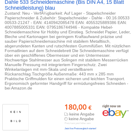
Dahle 533 Schneidemaschine (Bis DIN A4, 15 Blatt
Schneidleistung) blau
Zustand: Neu - VerfÃ¼gbarkeit: Auf Lager - Stapelschneider
Papierschneider & Zubehör: Stapelschneider - Dahle - 00.16.00533
00533-21247 - EAN: 4140942085478 EAN: 4055325889386 EAN:
4007885005331 EAN: 0795186744946 - Kompakte Hebel-
Schneidemaschine für Hobby und Einstieg. Schneidet Papier, Leder,
Bleche und Kartonagen bei geringem Kraftaufwand präzise und
sauber Papierschneidemaschine mit stabilem Metalltisch,
abgerundeten Kanten und rutschfesten Gummifüßen. Mit nützlichen
Formatlinien auf dem Schneidebrett Die Schneidemaschine verfügt
über ein geschliffenes Obermesser und ein Untermesser.
Hochwertige Stahlmesser aus Solingen mit stabilem Messerrücken
Manuelle Pressung mit integriertem Fingerschutz. Zwei
Winkelanlagen mit mm-Skala und verstellbarem
Rückanschlag.Tischgröße Außenmaße: 443 mm x 285 mm
Praktische Griffmulden für einen sicheren und leichten Transport.
Ergonomisch geformter Handgriff für ermüdungsfreies Schneiden -
bei Amazon.de
180,00
€
keine Angabe
keine Angabe
Preis kann jetzt höher sein
Jetzt live Preisvergleich starten!