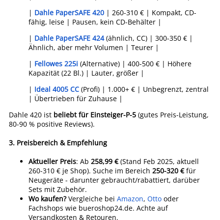
|
Dahle PaperSAFE 420
| 260-310 € | Kompakt, CD-
fähig, leise | Pausen, kein CD-Behälter |
|
Dahle PaperSAFE 424
(ähnlich, CC) | 300-350 € |
Ähnlich, aber mehr Volumen | Teurer |
|
Fellowes 225i
(Alternative) | 400-500 € | Höhere
Kapazität (22 Bl.) | Lauter, größer |
|
Ideal 4005 CC
(Profi) | 1.000+ € | Unbegrenzt, zentral
| Übertrieben für Zuhause |
Dahle 420 ist
beliebt für Einsteiger-P-5
(gutes Preis-Leistung,
80-90 % positive Reviews).
3.
Preisbereich & Empfehlung
Aktueller Preis
: Ab
258,99 €
(Stand Feb 2025, aktuell
260-310 € je Shop). Suche im Bereich
250-320 €
für
Neugeräte - darunter gebraucht/rabattiert, darüber
Sets mit Zubehör.
Wo kaufen?
Vergleiche bei
Amazon
,
Otto
oder
Fachshops wie bueroshop24.de. Achte auf
Versandkosten & Retouren.