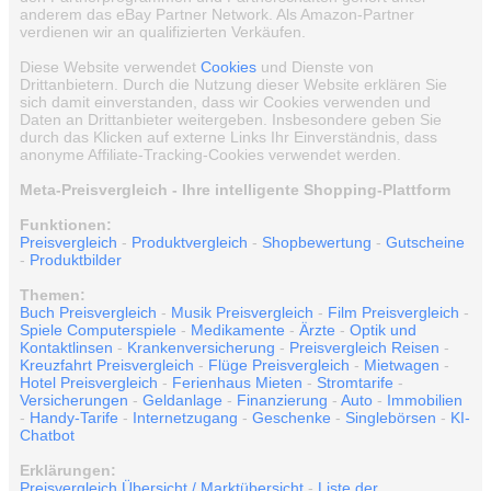
anderem das eBay Partner Network. Als Amazon-Partner
verdienen wir an qualifizierten Verkäufen.
Diese Website verwendet
Cookies
und Dienste von
Drittanbietern. Durch die Nutzung dieser Website erklären Sie
sich damit einverstanden, dass wir Cookies verwenden und
Daten an Drittanbieter weitergeben. Insbesondere geben Sie
durch das Klicken auf externe Links Ihr Einverständnis, dass
anonyme Affiliate-Tracking-Cookies verwendet werden.
Meta-Preisvergleich - Ihre intelligente Shopping-Plattform
Funktionen:
Preisvergleich
-
Produktvergleich
-
Shopbewertung
-
Gutscheine
-
Produktbilder
Themen:
Buch Preisvergleich
-
Musik Preisvergleich
-
Film Preisvergleich
-
Spiele Computerspiele
-
Medikamente
-
Ärzte
-
Optik und
Kontaktlinsen
-
Krankenversicherung
-
Preisvergleich Reisen
-
Kreuzfahrt Preisvergleich
-
Flüge Preisvergleich
-
Mietwagen
-
Hotel Preisvergleich
-
Ferienhaus Mieten
-
Stromtarife
-
Versicherungen
-
Geldanlage
-
Finanzierung
-
Auto
-
Immobilien
-
Handy-Tarife
-
Internetzugang
-
Geschenke
-
Singlebörsen
-
KI-
Chatbot
Erklärungen:
Preisvergleich Übersicht / Marktübersicht
-
Liste der