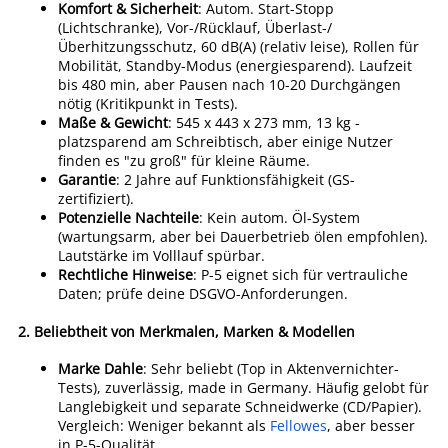
Komfort & Sicherheit
: Autom. Start-Stopp
(Lichtschranke), Vor-/Rücklauf, Überlast-/
Überhitzungsschutz, 60 dB(A) (relativ leise), Rollen für
Mobilität, Standby-Modus (energiesparend). Laufzeit
bis 480 min, aber Pausen nach 10-20 Durchgängen
nötig (Kritikpunkt in Tests).
Maße & Gewicht
: 545 x 443 x 273 mm, 13 kg -
platzsparend am Schreibtisch, aber einige Nutzer
finden es "zu groß" für kleine Räume.
Garantie
: 2 Jahre auf Funktionsfähigkeit (GS-
zertifiziert).
Potenzielle Nachteile
: Kein autom. Öl-System
(wartungsarm, aber bei Dauerbetrieb ölen empfohlen).
Lautstärke im Volllauf spürbar.
Rechtliche Hinweise
: P-5 eignet sich für vertrauliche
Daten; prüfe deine DSGVO-Anforderungen.
2.
Beliebtheit von Merkmalen, Marken & Modellen
Marke Dahle
: Sehr beliebt (Top in Aktenvernichter-
Tests), zuverlässig, made in Germany. Häufig gelobt für
Langlebigkeit und separate Schneidwerke (CD/Papier).
Vergleich: Weniger bekannt als
Fellowes
, aber besser
in P-5-Qualität.