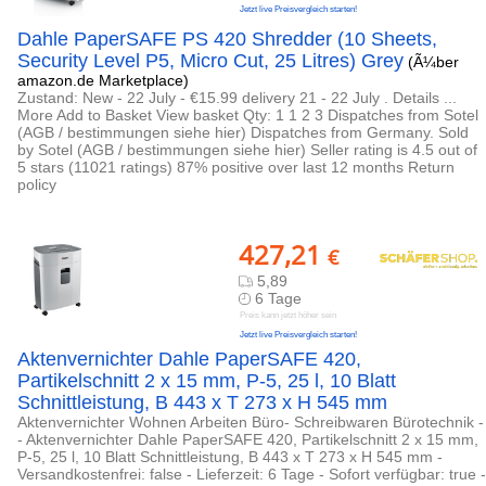
Jetzt live Preisvergleich starten!
Dahle PaperSAFE PS 420 Shredder (10 Sheets,
Security Level P5, Micro Cut, 25 Litres) Grey
(Ã¼ber
amazon.de Marketplace)
Zustand: New - 22 July - €15.99 delivery 21 - 22 July . Details ...
More Add to Basket View basket Qty: 1 1 2 3 Dispatches from Sotel
(AGB / bestimmungen siehe hier) Dispatches from Germany. Sold
by Sotel (AGB / bestimmungen siehe hier) Seller rating is 4.5 out of
5 stars (11021 ratings) 87% positive over last 12 months Return
policy
427,21
€
5,89
6 Tage
Preis kann jetzt höher sein
Jetzt live Preisvergleich starten!
Aktenvernichter Dahle PaperSAFE 420,
Partikelschnitt 2 x 15 mm, P-5, 25 l, 10 Blatt
Schnittleistung, B 443 x T 273 x H 545 mm
Aktenvernichter Wohnen Arbeiten Büro- Schreibwaren Bürotechnik -
- Aktenvernichter Dahle PaperSAFE 420, Partikelschnitt 2 x 15 mm,
P-5, 25 l, 10 Blatt Schnittleistung, B 443 x T 273 x H 545 mm -
Versandkostenfrei: false - Lieferzeit: 6 Tage - Sofort verfügbar: true -