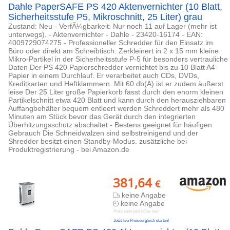
Dahle PaperSAFE PS 420 Aktenvernichter (10 Blatt,
Sicherheitsstufe P5, Mikroschnitt, 25 Liter) grau
Zustand: Neu - VerfÃ¼gbarkeit: Nur noch 11 auf Lager (mehr ist
unterwegs). - Aktenvernichter - Dahle - 23420-16174 - EAN:
4009729074275 - Professioneller Schredder für den Einsatz im
Büro oder direkt am Schreibtisch. Zerkleinert in 2 x 15 mm kleine
Mikro-Partikel in der Sicherheitsstufe P-5 für besonders vertrauliche
Daten Der PS 420 Papierschredder vernichtet bis zu 10 Blatt A4
Papier in einem Durchlauf. Er verarbeitet auch CDs, DVDs,
Kreditkarten und Heftklammern. Mit 60 db(A) ist er zudem äußerst
leise Der 25 Liter große Papierkorb fasst durch den enorm kleinen
Partikelschnitt etwa 420 Blatt und kann durch den herausziehbaren
Auffangbehälter bequem entleert werden Schreddert mehr als 480
Minuten am Stück bevor das Gerät durch den integrierten
Überhitzungsschutz abschaltet - Bestens geeignet für häufigen
Gebrauch Die Schneidwalzen sind selbstreinigend und der
Shredder besitzt einen Standby-Modus. zusätzliche bei
Produktregistrierung - bei Amazon.de
381,64
€
keine Angabe
keine Angabe
Preis kann jetzt höher sein
Jetzt live Preisvergleich starten!