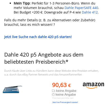
Mein Tipp
: Perfekt für 1-3 Personen-Büro. Wenn du
mehr Volumen brauchst, schau
Dahle PaperSAFE 440
.
Bei Budget <200 €: Downgrade auf P-4 wie
Dahle 412
.
Falls du mehr Details (z. B. zu Alternativen oder Zubehör)
brauchst, lass es mich wissen! ?
Jetzt live Suche nach dahle 420 p5 starten!
Dahle 420 p5 Angebote aus dem
beliebtesten Preisbereich*
Durch Käufe über Links zu Händlern kann diese Website eine Provision erhalten,
u.a. durch das eBay Partner Network und das AmazonPartnerNet
90,63
€
keine Angabe
keine Angabe
Preis kann jetzt höher sein
Jetzt live Preisvergleich starten!