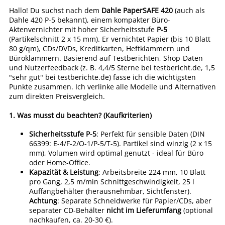
Hallo! Du suchst nach dem
Dahle PaperSAFE 420
(auch als
Dahle 420 P-5 bekannt), einem kompakter Büro-
Aktenvernichter mit hoher Sicherheitsstufe
P-5
(Partikelschnitt 2 x 15 mm). Er vernichtet Papier (bis 10 Blatt
80 g/qm), CDs/DVDs, Kreditkarten, Heftklammern und
Büroklammern. Basierend auf Testberichten, Shop-Daten
und Nutzerfeedback (z. B. 4,4/5 Sterne bei testbericht.de, 1,5
"sehr gut" bei testberichte.de) fasse ich die wichtigsten
Punkte zusammen. Ich verlinke alle Modelle und Alternativen
zum direkten Preisvergleich.
1.
Was musst du beachten? (Kaufkriterien)
Sicherheitsstufe P-5
: Perfekt für sensible Daten (DIN
66399: E-4/F-2/O-1/P-5/T-5). Partikel sind winzig (2 x 15
mm), Volumen wird optimal genutzt - ideal für Büro
oder Home-Office.
Kapazität & Leistung
: Arbeitsbreite 224 mm, 10 Blatt
pro Gang, 2,5 m/min Schnittgeschwindigkeit, 25 l
Auffangbehälter (herausnehmbar, Sichtfenster).
Achtung
: Separate Schneidwerke für Papier/CDs, aber
separater CD-Behälter
nicht im Lieferumfang
(optional
nachkaufen, ca. 20-30 €).