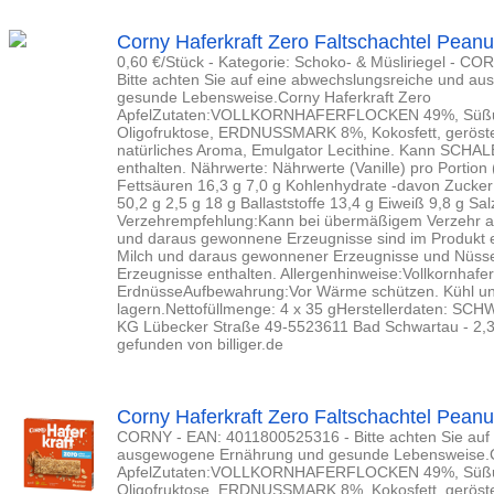
Corny Haferkraft Zero Faltschachtel Peanut
0,60 €/Stück - Kategorie: Schoko- & Müsliriegel - 
Bitte achten Sie auf eine abwechslungsreiche und 
gesunde Lebensweise.Corny Haferkraft Zero
ApfelZutaten:VOLLKORNHAFERFLOCKEN 49%, Süßungs
Oligofruktose, ERDNUSSMARK 8%, Kokosfett, gerös
natürliches Aroma, Emulgator Lecithine. Kann SC
enthalten. Nährwerte: Nährwerte (Vanille) pro Portion 
Fettsäuren 16,3 g 7,0 g Kohlenhydrate -davon Zucker
50,2 g 2,5 g 18 g Ballaststoffe 13,4 g Eiweiß 9,8 g Sal
Verzehrempfehlung:Kann bei übermäßigem Verzehr ab
und daraus gewonnene Erzeugnisse sind im Produkt 
Milch und daraus gewonnener Erzeugnisse und Nüs
Erzeugnisse enthalten. Allergenhinweise:Vollkornhafe
ErdnüsseAufbewahrung:Vor Wärme schützen. Kühl un
lagern.Nettofüllmenge: 4 x 35 gHerstellerdaten:
KG Lübecker Straße 49-5523611 Bad Schwartau - 2,3
gefunden von billiger.de
Corny Haferkraft Zero Faltschachtel Peanut
CORNY - EAN: 4011800525316 - Bitte achten Sie auf
ausgewogene Ernährung und gesunde Lebensweise.Co
ApfelZutaten:VOLLKORNHAFERFLOCKEN 49%, Süßungs
Oligofruktose, ERDNUSSMARK 8%, Kokosfett, gerös