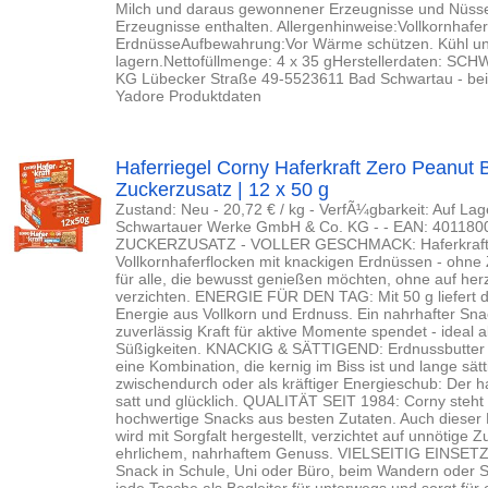
Milch und daraus gewonnener Erzeugnisse und Nüs
Erzeugnisse enthalten. Allergenhinweise:Vollkornhafe
ErdnüsseAufbewahrung:Vor Wärme schützen. Kühl un
lagern.Nettofüllmenge: 4 x 35 gHerstellerdaten:
KG Lübecker Straße 49-5523611 Bad Schwartau - bei
Yadore Produktdaten
Haferriegel Corny Haferkraft Zero Peanut 
Zuckerzusatz | 12 x 50 g
Zustand: Neu - 20,72 € / kg - VerfÃ¼gbarkeit: Auf Lage
Schwartauer Werke GmbH & Co. KG - - EAN: 40118
ZUCKERZUSATZ - VOLLER GESCHMACK: Haferkraft Ze
Vollkornhaferflocken mit knackigen Erdnüssen - ohne
für alle, die bewusst genießen möchten, ohne auf he
verzichten. ENERGIE FÜR DEN TAG: Mit 50 g liefert d
Energie aus Vollkorn und Erdnuss. Ein nahrhafter Snac
zuverlässig Kraft für aktive Momente spendet - ideal 
Süßigkeiten. KNACKIG & SÄTTIGEND: Erdnussbutter tri
eine Kombination, die kernig im Biss ist und lange sät
zwischendurch oder als kräftiger Energieschub: Der
satt und glücklich. QUALITÄT SEIT 1984: Corny steht 
hochwertige Snacks aus besten Zutaten. Auch dieser 
wird mit Sorgfalt hergestellt, verzichtet auf unnötige
ehrlichem, nahrhaftem Genuss. VIELSEITIG EINSETZ
Snack in Schule, Uni oder Büro, beim Wandern oder Spo