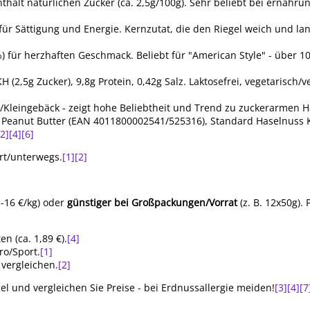
nthält natürlichen Zucker (ca. 2,5g/100g). Sehr beliebt bei ernäh
) für Sättigung und Energie. Kernzutat, die den Riegel weich und l
) für herzhaften Geschmack. Beliebt für "American Style" - über 
 KH (2,5g Zucker), 9,8g Protein, 0,42g Salz. Laktosefrei, vegetarisch/
l/Kleingebäck - zeigt hohe Beliebtheit und Trend zu zuckerarmen H
o Peanut Butter (EAN 4011800002541/525316), Standard Haselnuss 
[2]
[4]
[6]
rt/unterwegs.
[1]
[2]
3-16 €/kg) oder
günstiger bei Großpackungen/Vorrat
(z. B. 12x50g). 
en (ca. 1,89 €).
[4]
ro/Sport.
[1]
 vergleichen.
[2]
l und vergleichen Sie Preise - bei Erdnussallergie meiden!
[3]
[4]
[7