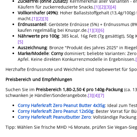
Zuckerfrei (ohne Zusatz)
: Kernmerkmal aller Varianten - e
Käufern für zuckerreduzierte Snacks.
[1]
[2]
[3]
[4]
Vollkornhafer (49%)
: Hoher Ballaststoffgehalt (13,4g/100g
macht.
[1]
[2]
[3]
Erdnussanteil
: Geröstete Erdnüsse (5%) + Erdnussmus (8%
kaufen regelmäßig bei Knuspr.de.
[1]
[3]
[6]
Nährwerte pro 100g
: 385 kcal, 16g Fett (7g gesättigt), 50g
[5]
Auszeichnung
: Bronze "Produkt des Jahres 2025" in Riege
Marke/Modelle
:
Corny
dominiert; beliebte Varianten: Zer
Apfel. Keine direkten Konkurrenzmodelle in Ergebnissen.
Herzhafte Erdnussnote und Weichheit sind topbewertet für Spo
Preisbereich und Empfehlungen
Suchen Sie im
Preisbereich 1,80-2,50 € pro 140g-Packung
(ca. 1
schwanken je Händler/Sonderangebote.
[3]
[4]
[7]
Corny Haferkraft Zero Peanut Butter 4x35g
: Ideal zum Test
Corny Haferkraft Zero Peanut 12x50g
: Bester Vorrat für Bü
Corny Haferkraft Peanutbutter Zero
: Vollständige Packung
Tipp: Wählen Sie frische MHD >6 Monate, prüfen Sie Vegan-Siege