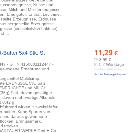
 Glutenhaltiges Getreide und
dnusserzeugnisse; Nüsse und
se; Milch und Milcherzeugnisse
en; Emulgator; Enthält Lecithine,
estellte Erzeugnisse, Erdnüsse
aus hergestellte Erzeugnisse.
nisse (einschließlich Laktose),
d ...
11,29
€
-Butter 5x4 Stk. St
3.99 €
ORNY - GTIN:4150081112447 -
1-2 Werktage
ausgewogene Ernährung und
Preis kann jetzt höher sein
Jetzt live Preisvergleich starten!
mittel Maltitsirup,
tete ERDNüSSE 5%, Salz,
HALENFRüCHTE und MILCH
(35g) Fett -davon gesättigte
 -davon mehrwertige Alkohole
z 0,42 g
führend wirken.Hinweis:Hafer
enhalten. Kann Spuren von
se und daraus gewonnene
rflocken, Erdnussmark,
d trocken
 SCHWARTAUER WERKE GmbH Co.