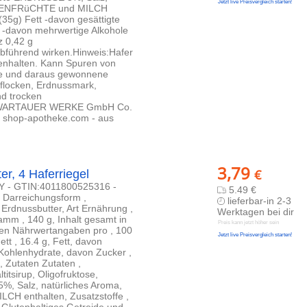
Jetzt live Preisvergleich starten!
HALENFRüCHTE und MILCH
(35g) Fett -davon gesättigte
 -davon mehrwertige Alkohole
z 0,42 g
führend wirken.Hinweis:Hafer
enhalten. Kann Spuren von
se und daraus gewonnene
rflocken, Erdnussmark,
d trocken
 SCHWARTAUER WERKE GmbH Co.
 shop-apotheke.com - aus
3,79
€
r, 4 Haferriegel
RNY - GTIN:4011800525316 -
5.49 €
, Darreichungsform ,
lieferbar-in 2-3
 Erdnussbutter, Art Ernährung ,
Werktagen bei dir
mm , 140 g, Inhalt gesamt in
Preis kann jetzt höher sein
aben Nährwertangaben pro , 100
Jetzt live Preisvergleich starten!
ett , 16.4 g, Fett, davon
, Kohlenhydrate, davon Zucker ,
 g, Zutaten Zutaten ,
irup, Oligofruktose,
 Salz, natürliches Aroma,
H enthalten, Zusatzstoffe ,