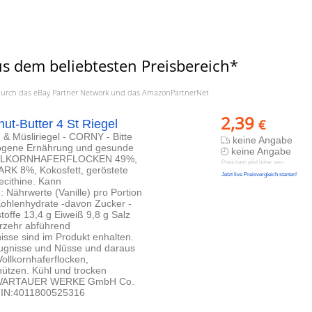
s dem beliebtesten Preisbereich*
a. durch das eBay Partner Network und das AmazonPartnerNet
2,39
€
ut-Butter 4 St Riegel
 & Müsliriegel - CORNY - Bitte
keine Angabe
wogene Ernährung und gesunde
keine Angabe
n:VOLLKORNHAFERFLOCKEN 49%,
Preis kann jetzt höher sein
ARK 8%, Kokosfett, geröstete
Jetzt live Preisvergleich starten!
cithine. Kann
ährwerte (Vanille) pro Portion
 Kohlenhydrate -davon Zucker -
toffe 13,4 g Eiweiß 9,8 g Salz
rzehr abführend
sse sind im Produkt enhalten.
ugnisse und Nüsse und daraus
ollkornhaferflocken,
tzen. Kühl und trocken
 SCHWARTAUER WERKE GmbH Co.
TIN:4011800525316