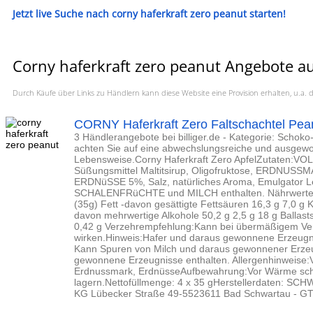
Jetzt live Suche nach corny haferkraft zero peanut starten!
Corny haferkraft zero peanut Angebote au
Durch Käufe über Links zu Händlern kann diese Website eine Provision erhalten, u.
CORNY Haferkraft Zero Faltschachtel Pean
3 Händlerangebote bei billiger.de - Kategorie: Schoko-
achten Sie auf eine abwechslungsreiche und ausge
Lebensweise.Corny Haferkraft Zero ApfelZutate
Süßungsmittel Maltitsirup, Oligofruktose, ERDNUSSM
ERDNüSSE 5%, Salz, natürliches Aroma, Emulgator Le
SCHALENFRüCHTE und MILCH enthalten. Nährwerte: N
(35g) Fett -davon gesättigte Fettsäuren 16,3 g 7,0 g
davon mehrwertige Alkohole 50,2 g 2,5 g 18 g Ballasts
0,42 g Verzehrempfehlung:Kann bei übermäßigem Ve
wirken.Hinweis:Hafer und daraus gewonnene Erzeugni
Kann Spuren von Milch und daraus gewonnener Erze
gewonnene Erzeugnisse enthalten. Allergenhinweise:V
Erdnussmark, ErdnüsseAufbewahrung:Vor Wärme schü
lagern.Nettofüllmenge: 4 x 35 gHerstellerdaten:
KG Lübecker Straße 49-5523611 Bad Schwartau - G