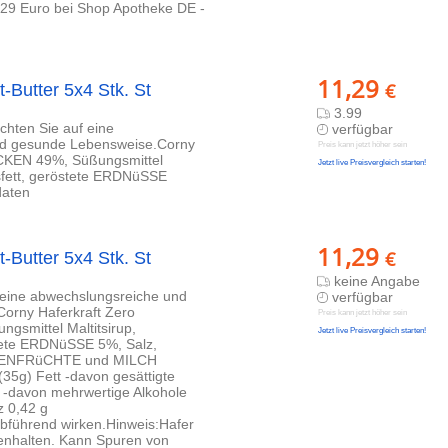
29 Euro bei Shop Apotheke DE -
11,29
€
-Butter 5x4 Stk. St
3.99
chten Sie auf eine
verfügbar
d gesunde Lebensweise.Corny
Preis kann jetzt höher sein
KEN 49%, Süßungsmittel
Jetzt live Preisvergleich starten!
fett, geröstete ERDNüSSE
daten
11,29
€
-Butter 5x4 Stk. St
keine Angabe
 eine abwechslungsreiche und
verfügbar
rny Haferkraft Zero
Preis kann jetzt höher sein
mittel Maltitsirup,
Jetzt live Preisvergleich starten!
tete ERDNüSSE 5%, Salz,
HALENFRüCHTE und MILCH
(35g) Fett -davon gesättigte
 -davon mehrwertige Alkohole
z 0,42 g
führend wirken.Hinweis:Hafer
enhalten. Kann Spuren von