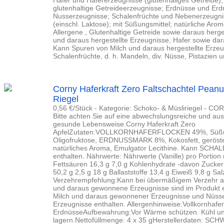
Hafer und Hafererzeugnisse (glutenhaliges Getreide);
glutenhaltige Getreideerzeugnisse; Erdnüsse und Er
Nusserzeugnisse; Schalenfrüchte und Nebenerzeugnis
(einschl. Laktose); mit Süßungsmittel; natürliche Arom
Allergene , Glutenhaltige Getreide sowie daraus herg
und daraus hergestellte Erzeugnisse, Hafer sowie dar
Kann Spuren von Milch und daraus hergestellte Erzeug
Schalenfrüchte, d. h. Mandeln, div. Nüsse, Pistazien un
Corny Haferkraft Zero Faltschachtel Peanut
Riegel
0,56 €/Stück - Kategorie: Schoko- & Müsliriegel - C
Bitte achten Sie auf eine abwechslungsreiche und 
gesunde Lebensweise.Corny Haferkraft Zero
ApfelZutaten:VOLLKORNHAFERFLOCKEN 49%, Süßungs
Oligofruktose, ERDNUSSMARK 8%, Kokosfett, gerös
natürliches Aroma, Emulgator Lecithine. Kann SC
enthalten. Nährwerte: Nährwerte (Vanille) pro Portion 
Fettsäuren 16,3 g 7,0 g Kohlenhydrate -davon Zucker
50,2 g 2,5 g 18 g Ballaststoffe 13,4 g Eiweiß 9,8 g Sal
Verzehrempfehlung:Kann bei übermäßigem Verzehr ab
und daraus gewonnene Erzeugnisse sind im Produkt 
Milch und daraus gewonnener Erzeugnisse und Nüs
Erzeugnisse enthalten. Allergenhinweise:Vollkornhafe
ErdnüsseAufbewahrung:Vor Wärme schützen. Kühl un
lagern.Nettofüllmenge: 4 x 35 gHerstellerdaten: