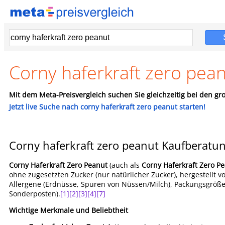
Corny haferkraft zero pea
Mit dem Meta-Preisvergleich suchen Sie gleichzeitig bei den gro
Jetzt live Suche nach corny haferkraft zero peanut starten!
Corny haferkraft zero peanut Kaufberatu
Corny Haferkraft Zero Peanut
(auch als
Corny Haferkraft Zero Pe
ohne zugesetzten Zucker (nur natürlicher Zucker), hergestellt
Allergene (Erdnüsse, Spuren von Nüssen/Milch), Packungsgrößen
Sonderposten).
[1]
[2]
[3]
[4]
[7]
Wichtige Merkmale und Beliebtheit