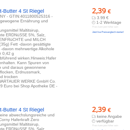
2,39
€
-Butter 4 St Riegel
CORNY - GTIN:4011800525316 -
3.99 €
ausgewogene Ernährung und
1-2 Werktage
Preis kann jetzt höher sein
mittel Maltitsirup,
Jetzt live Preisvergleich starten!
tete ERDNüSSE 5%, Salz,
HALENFRüCHTE und MILCH
(35g) Fett -davon gesättigte
 -davon mehrwertige Alkohole
z 0,42 g
führend wirken.Hinweis:Hafer
enhalten. Kann Spuren von
se und daraus gewonnene
rflocken, Erdnussmark,
d trocken
 SCHWARTAUER WERKE GmbH Co.
9 Euro bei Shop Apotheke DE -
2,39
€
-Butter 4 St Riegel
 eine abwechslungsreiche und
keine Angabe
rny Haferkraft Zero
verfügbar
mittel Maltitsirup,
Preis kann jetzt höher sein
tete ERDNüSSE 5%, Salz,