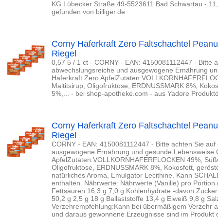
KG Lübecker Straße 49-5523611 Bad Schwartau - 11,
gefunden von billiger.de
Corny Haferkraft Zero Faltschachtel Peanut
Riegel
0,57 5 / 1 ct - CORNY - EAN: 4150081112447 - Bitte a
abwechslungsreiche und ausgewogene Ernährung un
Haferkraft Zero ApfelZutaten:VOLLKORNHAFERFLOC
Maltitsirup, Oligofruktose, ERDNUSSMARK 8%, Kokos
5%,... - bei shop-apotheke.com - aus Yadore Produkt
Corny Haferkraft Zero Faltschachtel Peanut
Riegel
CORNY - EAN: 4150081112447 - Bitte achten Sie auf
ausgewogene Ernährung und gesunde Lebensweise.Co
ApfelZutaten:VOLLKORNHAFERFLOCKEN 49%, Süßungs
Oligofruktose, ERDNUSSMARK 8%, Kokosfett, gerös
natürliches Aroma, Emulgator Lecithine. Kann SC
enthalten. Nährwerte: Nährwerte (Vanille) pro Portion 
Fettsäuren 16,3 g 7,0 g Kohlenhydrate -davon Zucker
50,2 g 2,5 g 18 g Ballaststoffe 13,4 g Eiweiß 9,8 g Sal
Verzehrempfehlung:Kann bei übermäßigem Verzehr ab
und daraus gewonnene Erzeugnisse sind im Produkt 