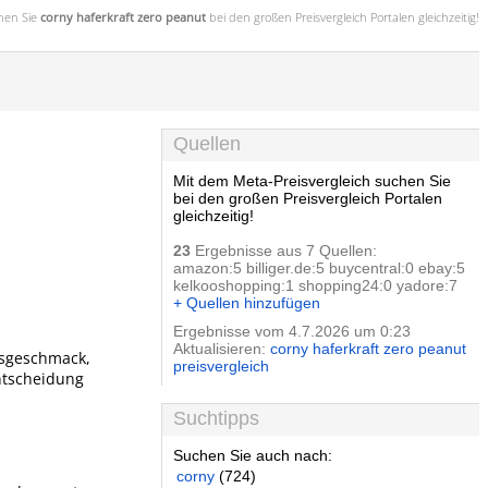
hen Sie
corny haferkraft zero peanut
bei den großen
Preisvergleich
Portalen gleichzeitig!
Quellen
Mit dem Meta-Preisvergleich suchen Sie
bei den großen Preisvergleich Portalen
gleichzeitig!
23
Ergebnisse aus 7 Quellen:
amazon:5 billiger.de:5 buycentral:0 ebay:5
kelkooshopping:1 shopping24:0 yadore:7
+ Quellen hinzufügen
Ergebnisse vom 4.7.2026 um 0:23
Aktualisieren:
corny haferkraft zero peanut
ssgeschmack,
preisvergleich
entscheidung
Suchtipps
Suchen Sie auch nach:
corny
(724)