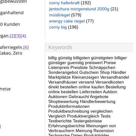
rungsbewussten
corny haferkraft
(192)
jentschura morgenstund 2000g
(21)
anganhaltend
müsliriegel
(579)
energy cake riegel
(77)
100 Kunden
corny big
(196)
vegan.
[2]
[3]
[4]
aferriegeln.
[6]
Keywords
Kakao, Zero
billig günstig billigsten günstigsten billiger
günstiger guenstig preiswert Preise
Listenpreis Preisliste Schnäppchen
Sonderangebot Gutschein Shop Händler
Marktplätze Kleinanzeigen Versandhandel
Versandhäuser versand Versandkosten
direkt bestellen online kaufen Bestellung
Preise
online bestellen Lieferzeiten Auktion
Auktionen Gebraucht Angebote
Shopbewertung Händlerbewertung
Produktinformationen
Produktbeschreibung vergleichen
Vergleich Produktvergleich Tests
Testberichte Testergebnisse
]
Erfahrungsberichte Meinungen von
Verbrauchern Meinung Rezension
Technische Daten Produktbilder