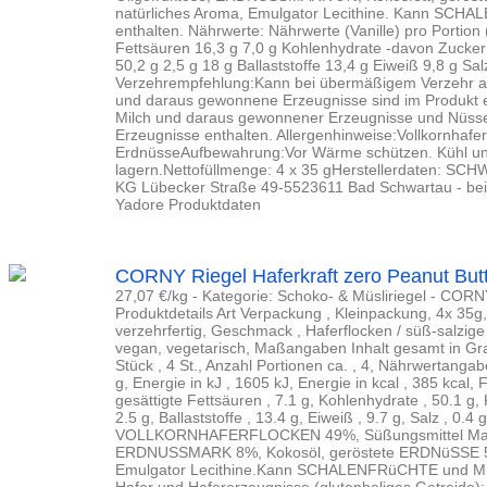
natürliches Aroma, Emulgator Lecithine. Kann SC
enthalten. Nährwerte: Nährwerte (Vanille) pro Portion 
Fettsäuren 16,3 g 7,0 g Kohlenhydrate -davon Zucker
50,2 g 2,5 g 18 g Ballaststoffe 13,4 g Eiweiß 9,8 g Sal
Verzehrempfehlung:Kann bei übermäßigem Verzehr ab
und daraus gewonnene Erzeugnisse sind im Produkt 
Milch und daraus gewonnener Erzeugnisse und Nüs
Erzeugnisse enthalten. Allergenhinweise:Vollkornhafe
ErdnüsseAufbewahrung:Vor Wärme schützen. Kühl un
lagern.Nettofüllmenge: 4 x 35 gHerstellerdaten:
KG Lübecker Straße 49-5523611 Bad Schwartau - bei
Yadore Produktdaten
CORNY Riegel Haferkraft zero Peanut Butte
27,07 €/kg - Kategorie: Schoko- & Müsliriegel - CO
Produktdetails Art Verpackung , Kleinpackung, 4x 35g
verzehrfertig, Geschmack , Haferflocken / süß-salzige
vegan, vegetarisch, Maßangaben Inhalt gesamt in Gra
Stück , 4 St., Anzahl Portionen ca. , 4, Nährwertang
g, Energie in kJ , 1605 kJ, Energie in kcal , 385 kcal, F
gesättigte Fettsäuren , 7.1 g, Kohlenhydrate , 50.1 g
2.5 g, Ballaststoffe , 13.4 g, Eiweiß , 9.7 g, Salz , 0.4
VOLLKORNHAFERFLOCKEN 49%, Süßungsmittel Maltits
ERDNUSSMARK 8%, Kokosöl, geröstete ERDNüSSE 5%,
Emulgator Lecithine.Kann SCHALENFRüCHTE und MILC