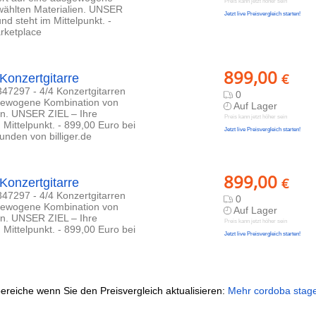
Preis kann jetzt höher sein
wählten Materialien. UNSER
Jetzt live Preisvergleich starten!
und steht im Mittelpunkt. -
rketplace
899,00
€
Konzertgitarre
347297 - 4/4 Konzertgitarren
0
usgewogene Kombination von
Auf Lager
en. UNSER ZIEL – Ihre
Preis kann jetzt höher sein
m Mittelpunkt. - 899,00 Euro bei
Jetzt live Preisvergleich starten!
nden von billiger.de
899,00
€
Konzertgitarre
347297 - 4/4 Konzertgitarren
0
usgewogene Kombination von
Auf Lager
en. UNSER ZIEL – Ihre
Preis kann jetzt höher sein
m Mittelpunkt. - 899,00 Euro bei
Jetzt live Preisvergleich starten!
ereiche wenn Sie den Preisvergleich aktualisieren:
Mehr cordoba stage