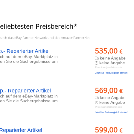
liebtesten Preisbereich*
a. durch das eBay Partner Network und das AmazonPartnerNet
535,00
€
- Reparierter Artikel
lich auf dem eBay-Marktplatz in
keine Angabe
eren Sie die Suchergebnisse um
keine Angabe
Preis kann jetzt höher sein
Jetzt live Preisvergleich starten!
569,00
€
- Reparierter Artikel
lich auf dem eBay-Marktplatz in
keine Angabe
eren Sie die Suchergebnisse um
keine Angabe
Preis kann jetzt höher sein
Jetzt live Preisvergleich starten!
599,00
€
eparierter Artikel