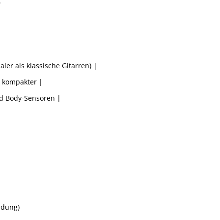
.
er als klassische Gitarren) |
 kompakter |
nd Body-Sensoren |
ndung)