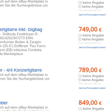
lich auf dem eBay-Marktplatz in
keine Angabe
eren Sie die Suchergebnisse um
keine Angabe
Preis kann jetzt höher sein
Jetzt live Preisvergleich starten!
749,00
€
tgitarre inkl. Gigbag
- Solibody Festkörper-E-
keine Angabe
: 0614252347273 EAN:
keine Angabe
rnfurnier Boden & Zargen:
Preis kann jetzt höher sein
5.6') Griffbrett: Pau Ferro
Jetzt live Preisvergleich starten!
rst (EB) inklusive Cordoba
de Marketplace
789,00
€
 - 4/4 Konzertgitarre
lich auf dem eBay-Marktplatz in
keine Angabe
ieren Sie die Suchergebnisse um
keine Angabe
Preis kann jetzt höher sein
Jetzt live Preisvergleich starten!
849,00
€
mber
lich auf dem eBay-Marktplatz in
keine Angabe