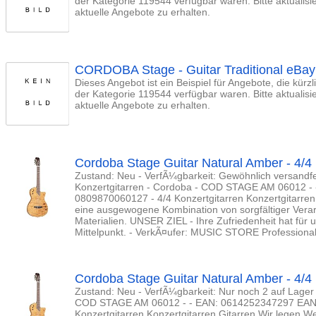
der Kategorie 119544 verfügbar waren. Bitte aktualis
aktuelle Angebote zu erhalten.
CORDOBA Stage - Guitar Traditional eBa
Dieses Angebot ist ein Beispiel für Angebote, die kürz
der Kategorie 119544 verfügbar waren. Bitte aktualis
aktuelle Angebote zu erhalten.
Cordoba Stage Guitar Natural Amber - 4/4 
Zustand: Neu - VerfÃ¼gbarkeit: Gewöhnlich versandfer
Konzertgitarren - Cordoba - COD STAGE AM 06012 -
0809870060127 - 4/4 Konzertgitarren Konzertgitarren 
eine ausgewogene Kombination von sorgfältiger Vera
Materialien. UNSER ZIEL - Ihre Zufriedenheit hat für u
Mittelpunkt. - VerkÃ¤ufer: MUSIC STORE Professiona
Cordoba Stage Guitar Natural Amber - 4/4 
Zustand: Neu - VerfÃ¼gbarkeit: Nur noch 2 auf Lager 
COD STAGE AM 06012 - - EAN: 0614252347297 EAN:
Konzertgitarren Konzertgitarren Gitarren Wir legen 