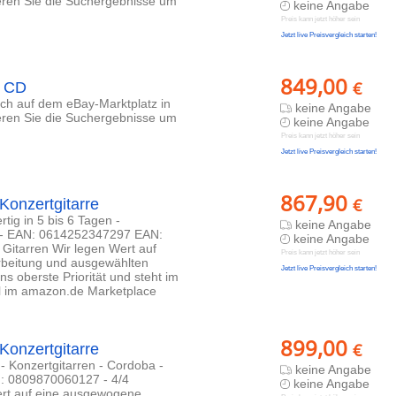
ieren Sie die Suchergebnisse um
keine Angabe
Preis kann jetzt höher sein
Jetzt live Preisvergleich starten!
849,00
€
y CD
lich auf dem eBay-Marktplatz in
keine Angabe
ieren Sie die Suchergebnisse um
keine Angabe
Preis kann jetzt höher sein
Jetzt live Preisvergleich starten!
867,90
€
Konzertgitarre
tig in 5 bis 6 Tagen -
keine Angabe
 - EAN: 0614252347297 EAN:
keine Angabe
Gitarren Wir legen Wert auf
Preis kann jetzt höher sein
rbeitung und ausgewählten
Jetzt live Preisvergleich starten!
ns oberste Priorität und steht im
l im amazon.de Marketplace
899,00
€
Konzertgitarre
- Konzertgitarren - Cordoba -
keine Angabe
 0809870060127 - 4/4
keine Angabe
Wert auf eine ausgewogene