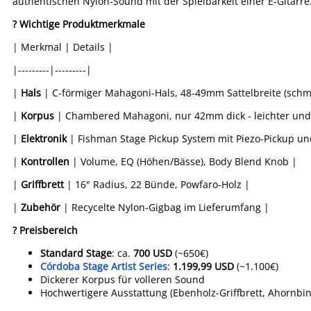
authentischen Nylon-Sound mit der Spielbarkeit einer E-Gitarre
? Wichtige Produktmerkmale
| Merkmal | Details |
|---------|---------|
|
Hals
| C-förmiger Mahagoni-Hals, 48-49mm Sattelbreite (schmal
|
Korpus
| Chambered Mahagoni, nur 42mm dick - leichter und
|
Elektronik
| Fishman Stage Pickup System mit Piezo-Pickup u
|
Kontrollen
| Volume, EQ (Höhen/Bässe), Body Blend Knob |
|
Griffbrett
| 16" Radius, 22 Bünde, Powfaro-Holz |
|
Zubehör
| Recycelte Nylon-Gigbag im Lieferumfang |
? Preisbereich
Standard Stage
: ca.
700 USD
(~650€)
Córdoba Stage Artist Series
:
1.199,99 USD
(~1.100€)
Dickerer Korpus für volleren Sound
Hochwertigere Ausstattung (Ebenholz-Griffbrett, Ahornbi