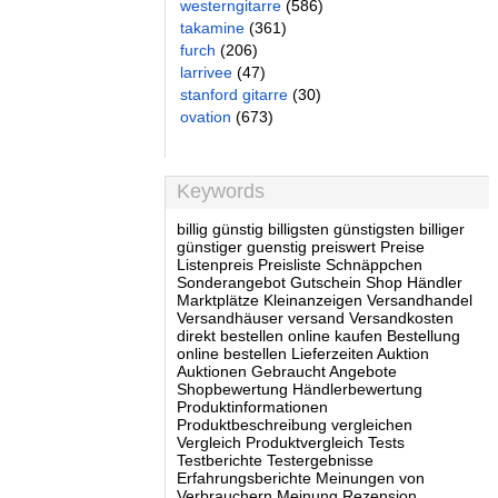
westerngitarre
(586)
takamine
(361)
furch
(206)
larrivee
(47)
stanford gitarre
(30)
ovation
(673)
Keywords
billig günstig billigsten günstigsten billiger
günstiger guenstig preiswert Preise
Listenpreis Preisliste Schnäppchen
Sonderangebot Gutschein Shop Händler
Marktplätze Kleinanzeigen Versandhandel
Versandhäuser versand Versandkosten
direkt bestellen online kaufen Bestellung
online bestellen Lieferzeiten Auktion
Auktionen Gebraucht Angebote
Shopbewertung Händlerbewertung
Produktinformationen
Produktbeschreibung vergleichen
Vergleich Produktvergleich Tests
Testberichte Testergebnisse
Erfahrungsberichte Meinungen von
Verbrauchern Meinung Rezension