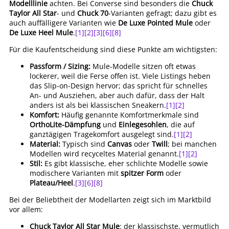
Modelllinie
achten. Bei Converse sind besonders die
Chuck
Taylor All Star
- und
Chuck 70
-Varianten gefragt; dazu gibt es
auch auffälligere Varianten wie
De Luxe Pointed Mule
oder
De Luxe Heel Mule
.
[1]
[2]
[3]
[6]
[8]
Für die Kaufentscheidung sind diese Punkte am wichtigsten:
Passform / Sizing:
Mule-Modelle sitzen oft etwas
lockerer, weil die Ferse offen ist. Viele Listings heben
das Slip-on-Design hervor; das spricht für schnelles
An- und Ausziehen, aber auch dafür, dass der Halt
anders ist als bei klassischen Sneakern.
[1]
[2]
Komfort:
Häufig genannte Komfortmerkmale sind
OrthoLite-Dämpfung
und
Einlegesohlen
, die auf
ganztägigen Tragekomfort ausgelegt sind.
[1]
[2]
Material:
Typisch sind
Canvas
oder
Twill
; bei manchen
Modellen wird recyceltes Material genannt.
[1]
[2]
Stil:
Es gibt klassische, eher schlichte Modelle sowie
modischere Varianten mit
spitzer Form
oder
Plateau/Heel
.
[3]
[6]
[8]
Bei der Beliebtheit der Modellarten zeigt sich im Marktbild
vor allem:
Chuck Taylor All Star Mule
: der klassischste, vermutlich