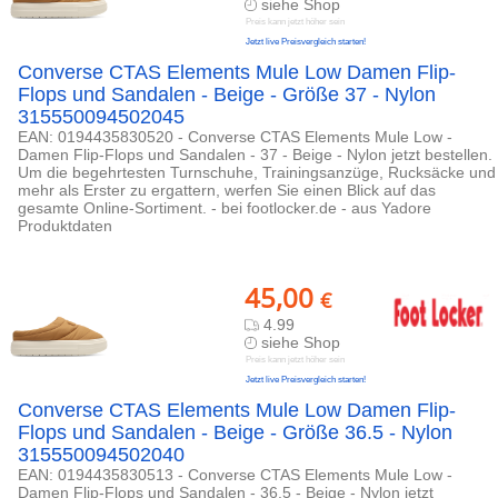
siehe Shop
Preis kann jetzt höher sein
Jetzt live Preisvergleich starten!
Converse CTAS Elements Mule Low Damen Flip-
Flops und Sandalen - Beige - Größe 37 - Nylon
315550094502045
EAN: 0194435830520 - Converse CTAS Elements Mule Low -
Damen Flip-Flops und Sandalen - 37 - Beige - Nylon jetzt bestellen.
Um die begehrtesten Turnschuhe, Trainingsanzüge, Rucksäcke und
mehr als Erster zu ergattern, werfen Sie einen Blick auf das
gesamte Online-Sortiment. - bei footlocker.de - aus Yadore
Produktdaten
45,00
€
4.99
siehe Shop
Preis kann jetzt höher sein
Jetzt live Preisvergleich starten!
Converse CTAS Elements Mule Low Damen Flip-
Flops und Sandalen - Beige - Größe 36.5 - Nylon
315550094502040
EAN: 0194435830513 - Converse CTAS Elements Mule Low -
Damen Flip-Flops und Sandalen - 36.5 - Beige - Nylon jetzt