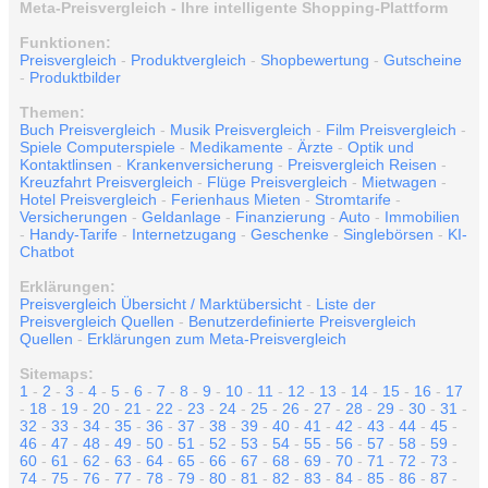
Meta-Preisvergleich - Ihre intelligente Shopping-Plattform
Funktionen:
Preisvergleich
-
Produktvergleich
-
Shopbewertung
-
Gutscheine
-
Produktbilder
Themen:
Buch Preisvergleich
-
Musik Preisvergleich
-
Film Preisvergleich
-
Spiele Computerspiele
-
Medikamente
-
Ärzte
-
Optik und
Kontaktlinsen
-
Krankenversicherung
-
Preisvergleich Reisen
-
Kreuzfahrt Preisvergleich
-
Flüge Preisvergleich
-
Mietwagen
-
Hotel Preisvergleich
-
Ferienhaus Mieten
-
Stromtarife
-
Versicherungen
-
Geldanlage
-
Finanzierung
-
Auto
-
Immobilien
-
Handy-Tarife
-
Internetzugang
-
Geschenke
-
Singlebörsen
-
KI-
Chatbot
Erklärungen:
Preisvergleich Übersicht / Marktübersicht
-
Liste der
Preisvergleich Quellen
-
Benutzerdefinierte Preisvergleich
Quellen
-
Erklärungen zum Meta-Preisvergleich
Sitemaps:
1
-
2
-
3
-
4
-
5
-
6
-
7
-
8
-
9
-
10
-
11
-
12
-
13
-
14
-
15
-
16
-
17
-
18
-
19
-
20
-
21
-
22
-
23
-
24
-
25
-
26
-
27
-
28
-
29
-
30
-
31
-
32
-
33
-
34
-
35
-
36
-
37
-
38
-
39
-
40
-
41
-
42
-
43
-
44
-
45
-
46
-
47
-
48
-
49
-
50
-
51
-
52
-
53
-
54
-
55
-
56
-
57
-
58
-
59
-
60
-
61
-
62
-
63
-
64
-
65
-
66
-
67
-
68
-
69
-
70
-
71
-
72
-
73
-
74
-
75
-
76
-
77
-
78
-
79
-
80
-
81
-
82
-
83
-
84
-
85
-
86
-
87
-