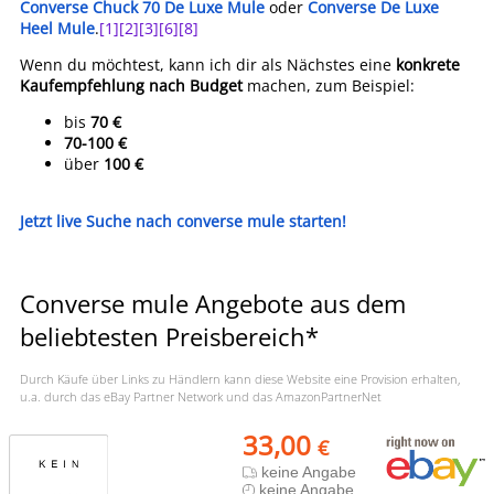
Converse Chuck 70 De Luxe Mule
oder
Converse De Luxe
Heel Mule
.
[1]
[2]
[3]
[6]
[8]
Wenn du möchtest, kann ich dir als Nächstes eine
konkrete
Kaufempfehlung nach Budget
machen, zum Beispiel:
bis
70 €
70-100 €
über
100 €
Jetzt live Suche nach converse mule starten!
Converse mule Angebote aus dem
beliebtesten Preisbereich*
Durch Käufe über Links zu Händlern kann diese Website eine Provision erhalten,
u.a. durch das eBay Partner Network und das AmazonPartnerNet
33,00
€
keine Angabe
keine Angabe