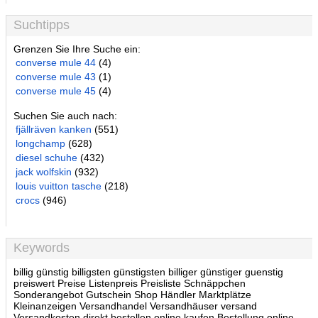
Suchtipps
Grenzen Sie Ihre Suche ein:
converse mule 44
(4)
converse mule 43
(1)
converse mule 45
(4)
Suchen Sie auch nach:
fjällräven kanken
(551)
longchamp
(628)
diesel schuhe
(432)
jack wolfskin
(932)
louis vuitton tasche
(218)
crocs
(946)
Keywords
billig günstig billigsten günstigsten billiger günstiger guenstig
preiswert Preise Listenpreis Preisliste Schnäppchen
Sonderangebot Gutschein Shop Händler Marktplätze
Kleinanzeigen Versandhandel Versandhäuser versand
Versandkosten direkt bestellen online kaufen Bestellung online