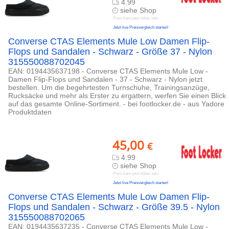
4.99
siehe Shop
Preis kann jetzt höher sein
Jetzt live Preisvergleich starten!
Converse CTAS Elements Mule Low Damen Flip-
Flops und Sandalen - Schwarz - Größe 37 - Nylon
315550088702045
EAN: 0194435637198 - Converse CTAS Elements Mule Low -
Damen Flip-Flops und Sandalen - 37 - Schwarz - Nylon jetzt
bestellen. Um die begehrtesten Turnschuhe, Trainingsanzüge,
Rucksäcke und mehr als Erster zu ergattern, werfen Sie einen Blick
auf das gesamte Online-Sortiment. - bei footlocker.de - aus Yadore
Produktdaten
45,00
€
4.99
siehe Shop
Preis kann jetzt höher sein
Jetzt live Preisvergleich starten!
Converse CTAS Elements Mule Low Damen Flip-
Flops und Sandalen - Schwarz - Größe 39.5 - Nylon
315550088702065
EAN: 0194435637235 - Converse CTAS Elements Mule Low -