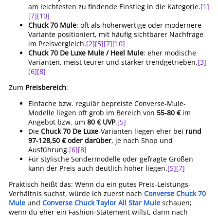
am leichtesten zu findende Einstieg in die Kategorie.
[1]
[7]
[10]
Chuck 70 Mule
: oft als höherwertige oder modernere
Variante positioniert, mit häufig sichtbarer Nachfrage
im Preisvergleich.
[2]
[5]
[7]
[10]
Chuck 70 De Luxe Mule / Heel Mule
: eher modische
Varianten, meist teurer und stärker trendgetrieben.
[3]
[6]
[8]
Zum
Preisbereich
:
Einfache bzw. regulär bepreiste Converse-Mule-
Modelle liegen oft grob im Bereich von
55-80 €
im
Angebot bzw. um
80 € UVP
.
[5]
Die
Chuck 70 De Luxe
-Varianten liegen eher bei
rund
97-128,50 € oder darüber
, je nach Shop und
Ausführung.
[6]
[8]
Für stylische Sondermodelle oder gefragte Größen
kann der Preis auch deutlich höher liegen.
[5]
[7]
Praktisch heißt das: Wenn du ein gutes Preis-Leistungs-
Verhältnis suchst, würde ich zuerst nach
Converse Chuck 70
Mule
und
Converse Chuck Taylor All Star Mule
schauen;
wenn du eher ein Fashion-Statement willst, dann nach