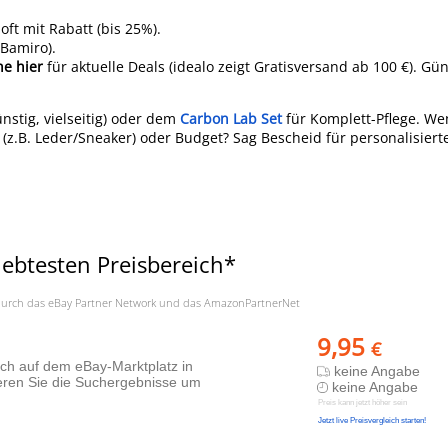
 oft mit Rabatt (bis 25%).
 Bamiro).
he hier
für aktuelle Deals (idealo zeigt Gratisversand ab 100 €). Gün
nstig, vielseitig) oder dem
Carbon Lab Set
für Komplett-Pflege. W
 (z.B. Leder/Sneaker) oder Budget? Sag Bescheid für personalisierte
iebtesten Preisbereich*
a. durch das eBay Partner Network und das AmazonPartnerNet
9,95
€
lich auf dem eBay-Marktplatz in
keine Angabe
ieren Sie die Suchergebnisse um
keine Angabe
Preis kann jetzt höher sein
Jetzt live Preisvergleich starten!