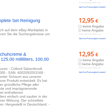
Preis kann jetzt höher sein
Jetzt live Preisvergleich starten!
12,95
€
mplete Set Reinigung
keine Angabe
lich auf dem eBay-Marktplatz in
keine Angabe
ieren Sie die Suchergebnisse um
Preis kann jetzt höher sein
Jetzt live Preisvergleich starten!
12,95
€
Schuhcreme &
125.00 milliliters, 100.00
keine Angabe
keine Angabe
uren - Collonil Salzenbrodt
Preis kann jetzt höher sein
000 - EAN: 4002092053168 -
Jetzt live Preisvergleich starten!
ienter Schaum aus unserer
one Produkt entwickelt. Es hat
er gründliche Pflege aller
gende und imprägnierende
et enthaltenen
rs einfach und sauber in der
iner Wirkung. Der schnellste
. Hergestellt in Deutschland. -