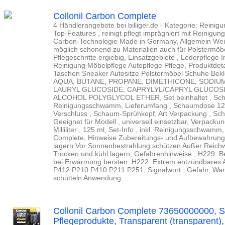
Collonil Carbon Complete
4 Händlerangebote bei billiger.de - Kategorie: Reinigun
Top-Features , reinigt pflegt imprägniert mit Reinig
Carbon-Technologie Made in Germany, Allgemein Weiter
möglich schonend zu Materialien auch für Polstermöbe
Pflegeschritte ergiebig, Einsatzgebiete , Lederpfleg
Reinigung Möbelpflege Autopflege Pflege, Produktdet
Taschen Sneaker Autositze Polstermöbel Schuhe Bekleid
AQUA, BUTANE, PROPANE, DIMETHICONE, SODIU
LAURYL GLUCOSIDE, CAPRYLYL/CAPRYL GLUCOSID
ALCOHOL POLYGLYCOL ETHER, Set beinhaltet , Sc
Reinigungsschwamm, Lieferumfang , Schaumdose 12
Verschluss , Schaum-Sprühkopf, Art Verpackung , Sc
Geeignet für Modell , universell einsetzbar, Verpackungs
Milliliter , 125 ml, Set-Info , inkl. Reinigungsschwa
Complete, Hinweise Zubereitungs- und Aufbewahrungs
lagern Vor Sonnenbestrahlung schützen Außer Reich
Trocken und kühl lagern, Gefahrenhinweise , H229: Be
bei Erwärmung bersten. H222: Extrem entzündbares Ae
P412 P210 P410 P211 P251, Signalwort , Gefahr, War
schütteln Anwendung ...
Collonil Carbon Complete 73650000000, 
Pflegeprodukte, Transparent (transparent), 