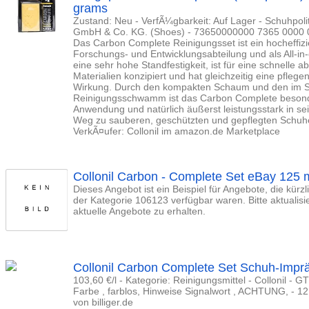
grams
Zustand: Neu - VerfÃ¼gbarkeit: Auf Lager - Schuhpolit
GmbH & Co. KG. (Shoes) - 73650000000 7365 0000 
Das Carbon Complete Reinigungsset ist ein hocheffiz
Forschungs- und Entwicklungsabteilung und als All-in-
eine sehr hohe Standfestigkeit, ist für eine schnelle ab
Materialien konzipiert und hat gleichzeitig eine pfle
Wirkung. Durch den kompakten Schaum und den im S
Reinigungsschwamm ist das Carbon Complete besonde
Anwendung und natürlich äußerst leistungsstark in se
Weg zu sauberen, geschützten und gepflegten Schuhen
VerkÃ¤ufer: Collonil im amazon.de Marketplace
Collonil Carbon - Complete Set eBay 125 m
Dieses Angebot ist ein Beispiel für Angebote, die kürz
der Kategorie 106123 verfügbar waren. Bitte aktualis
aktuelle Angebote zu erhalten.
Collonil Carbon Complete Set Schuh-Impr
103,60 €/l - Kategorie: Reinigungsmittel - Collonil -
Farbe , farblos, Hinweise Signalwort , ACHTUNG, - 1
von billiger.de