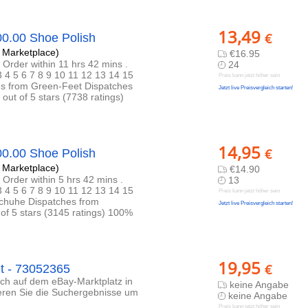
13,49
€
0.00 Shoe Polish
Marketplace)
€16.95
 Order within 11 hrs 42 mins .
24
3 4 5 6 7 8 9 10 11 12 13 14 15
Preis kann jetzt höher sein
es from Green-Feet Dispatches
Jetzt live Preisvergleich starten!
out of 5 stars (7738 ratings)
14,95
€
0.00 Shoe Polish
Marketplace)
€14.90
 Order within 5 hrs 42 mins .
13
3 4 5 6 7 8 9 10 11 12 13 14 15
Preis kann jetzt höher sein
chuhe Dispatches from
Jetzt live Preisvergleich starten!
of 5 stars (3145 ratings) 100%
19,95
€
et - 73052365
lich auf dem eBay-Marktplatz in
keine Angabe
ieren Sie die Suchergebnisse um
keine Angabe
Preis kann jetzt höher sein