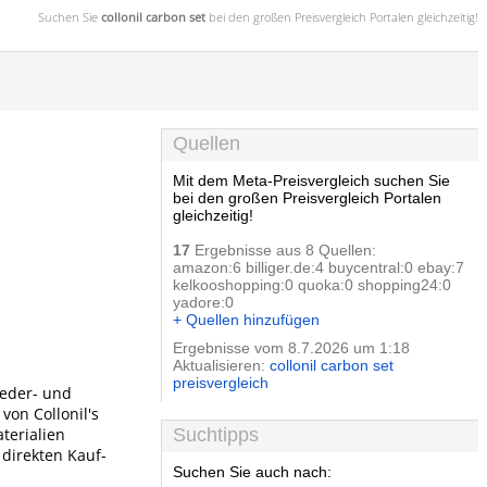
Suchen Sie
collonil carbon set
bei den großen
Preisvergleich
Portalen gleichzeitig!
Quellen
Mit dem Meta-Preisvergleich suchen Sie
bei den großen Preisvergleich Portalen
gleichzeitig!
17
Ergebnisse aus 8 Quellen:
amazon:6 billiger.de:4 buycentral:0 ebay:7
kelkooshopping:0 quoka:0 shopping24:0
yadore:0
+ Quellen hinzufügen
Ergebnisse vom 8.7.2026 um 1:18
Aktualisieren:
collonil carbon set
preisvergleich
Leder- und
von Collonil's
terialien
Suchtipps
direkten Kauf-
Suchen Sie auch nach: