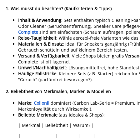
1.
Was musst du beachten? (Kaufkriterien & Tipps)
Inhalt & Anwendung
: Sets enthalten typisch Cleaning Foa
Odor Cleaner (Geruchsentfernung), Sneaker Care (Pflege/F
Complete
sind am einfachsten (Schaum auftragen, polieren
Reise-Tauglichkeit
: Wähle aerosol-freie Varianten wie das
Materialien & Einsatz
: Ideal für Sneakers ganzjährig (Früh
Gebrauch schütteln und auf kleinem Bereich testen.
Versand & Verfügbarkeit
: Viele Shops bieten
gratis Versa
Complete ist oft lagernd.
Umwelt/Nachhaltigkeit
: Lösungsmittelfrei, hohe Standfest
Häufige Fallstricke
: Kleinere Sets (z.B. Starter) reichen 
"Geruch" (parfümfrei bevorzugen?).
2.
Beliebtheit von Merkmalen, Marken & Modellen
Marke
:
Collonil
dominiert (Carbon Lab-Serie = Premium, in
Markenloyalität durch Wirksamkeit.
Beliebte Merkmale
(aus Idealos & Shops):
| Merkmal | Beliebtheit | Warum? |
|----------------------|-------------|--------|