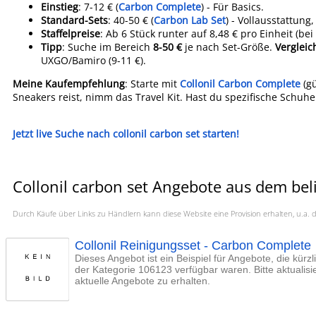
Einstieg
: 7-12 € (
Carbon Complete
) - Für Basics.
Standard-Sets
: 40-50 € (
Carbon Lab Set
) - Vollausstattung,
Staffelpreise
: Ab 6 Stück runter auf 8,48 € pro Einheit (bei
Tipp
: Suche im Bereich
8-50 €
je nach Set-Größe.
Vergleic
UXGO/Bamiro (9-11 €).
Meine Kaufempfehlung
: Starte mit
Collonil Carbon Complete
(gü
Sneakers reist, nimm das Travel Kit. Hast du spezifische Schuhe
Jetzt live Suche nach collonil carbon set starten!
Collonil carbon set Angebote aus dem bel
Durch Käufe über Links zu Händlern kann diese Website eine Provision erhalten, u.
Collonil Reinigungsset - Carbon Complete
Dieses Angebot ist ein Beispiel für Angebote, die kürz
der Kategorie 106123 verfügbar waren. Bitte aktualis
aktuelle Angebote zu erhalten.