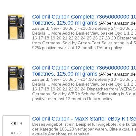
Collonil Carbon Complete 73650000000 10
Toiletries, 125.00 ml grams
(Ã¼ber amazon.de 
Zustand: New - 30 July - €16.95 delivery 24 - 30 July .
Details ... More Add to Basket View basket Qty: 1 1 2 
16 17 18 19 20 21 22 23 24 25 26 27 28 29 Dispatch
from Germany. Sold by Green-Feet Seller rating is 4.5 
92% positive over last 12 months Return policy
Collonil Carbon Complete 73650000000 10
Toiletries, 125.00 ml grams
(Ã¼ber amazon.de 
Zustand: New - 16 July - €14.90 delivery 13 - 16 July .
Details ... More Add to Basket View basket Qty: 1 1 2 
16 17 18 19 20 21 22 23 24 Dispatches from WERA S
Germany. Sold by WERA Schuhe Seller rating is 5 out 
positive over last 12 months Return policy
Collonil Carbon - MaxX Starter eBay Kit S
Dieses Angebot ist ein Beispiel für Angebote, die kürz
der Kategorie 106123 verfügbar waren. Bitte aktualis
aktuelle Angebote zu erhalten.