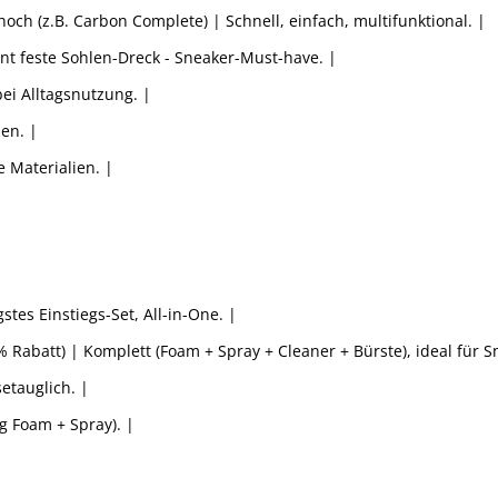
och (z.B. Carbon Complete) | Schnell, einfach, multifunktional. |
rnt feste Sohlen-Dreck - Sneaker-Must-have. |
bei Alltagsnutzung. |
sen. |
e Materialien. |
stes Einstiegs-Set, All-in-One. |
 Rabatt) | Komplett (Foam + Spray + Cleaner + Bürste), ideal für S
setauglich. |
ng Foam + Spray). |