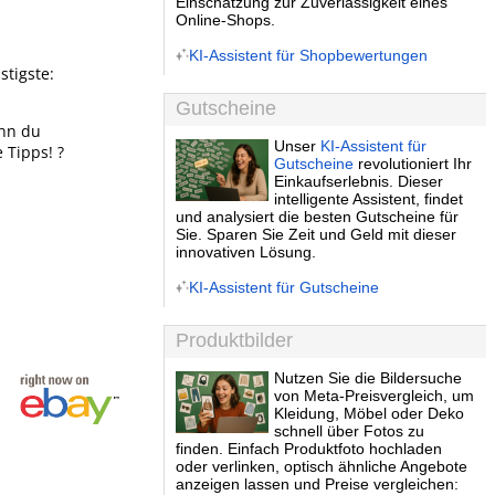
Einschätzung zur Zuverlässigkeit eines
Online-Shops.
KI-Assistent für Shopbewertungen
stigste:
Gutscheine
enn du
Unser
KI-Assistent für
 Tipps! ?
Gutscheine
revolutioniert Ihr
Einkaufserlebnis. Dieser
intelligente Assistent, findet
und analysiert die besten Gutscheine für
Sie. Sparen Sie Zeit und Geld mit dieser
innovativen Lösung.
KI-Assistent für Gutscheine
Produktbilder
Nutzen Sie die Bildersuche
von Meta-Preisvergleich, um
Kleidung, Möbel oder Deko
schnell über Fotos zu
finden. Einfach Produktfoto hochladen
oder verlinken, optisch ähnliche Angebote
anzeigen lassen und Preise vergleichen: