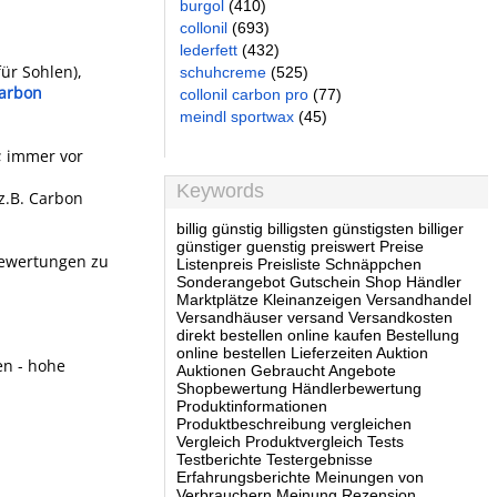
burgol
(410)
collonil
(693)
lederfett
(432)
ür Sohlen),
schuhcreme
(525)
Carbon
collonil carbon pro
(77)
meindl sportwax
(45)
; immer vor
Keywords
 z.B. Carbon
billig günstig billigsten günstigsten billiger
günstiger guenstig preiswert Preise
 Bewertungen zu
Listenpreis Preisliste Schnäppchen
Sonderangebot Gutschein Shop Händler
Marktplätze Kleinanzeigen Versandhandel
Versandhäuser versand Versandkosten
direkt bestellen online kaufen Bestellung
online bestellen Lieferzeiten Auktion
en - hohe
Auktionen Gebraucht Angebote
Shopbewertung Händlerbewertung
Produktinformationen
Produktbeschreibung vergleichen
Vergleich Produktvergleich Tests
Testberichte Testergebnisse
Erfahrungsberichte Meinungen von
Verbrauchern Meinung Rezension