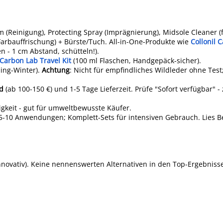
m (Reinigung), Protecting Spray (Imprägnierung), Midsole Cleaner (f
arbauffrischung) + Bürste/Tuch. All-in-One-Produkte wie
Collonil 
 - 1 cm Abstand, schütteln!).
Carbon Lab Travel Kit
(100 ml Flaschen, Handgepäck-sicher).
ling-Winter).
Achtung
: Nicht für empfindliches Wildleder ohne Test
nd
(ab 100-150 €) und 1-5 Tage Lieferzeit. Prüfe "Sofort verfügbar" -
igkeit - gut für umweltbewusste Käufer.
für 5-10 Anwendungen; Komplett-Sets für intensiven Gebrauch. Lies
novativ). Keine nennenswerten Alternativen in den Top-Ergebniss