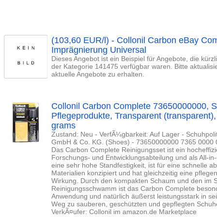
(103,60 EUR/l) - Collonil Carbon eBay Co
Imprägnierung Universal
Dieses Angebot ist ein Beispiel für Angebote, die kürz
der Kategorie 141475 verfügbar waren. Bitte aktualis
aktuelle Angebote zu erhalten.
Collonil Carbon Complete 73650000000, 
Pflegeprodukte, Transparent (transparent), 
grams
Zustand: Neu - VerfÃ¼gbarkeit: Auf Lager - Schuhpolit
GmbH & Co. KG. (Shoes) - 73650000000 7365 0000 
Das Carbon Complete Reinigungsset ist ein hocheffiz
Forschungs- und Entwicklungsabteilung und als All-in-
eine sehr hohe Standfestigkeit, ist für eine schnelle ab
Materialien konzipiert und hat gleichzeitig eine pfle
Wirkung. Durch den kompakten Schaum und den im S
Reinigungsschwamm ist das Carbon Complete besonde
Anwendung und natürlich äußerst leistungsstark in se
Weg zu sauberen, geschützten und gepflegten Schuhen
VerkÃ¤ufer: Collonil im amazon.de Marketplace