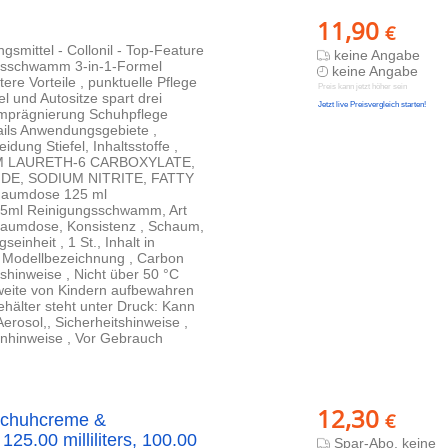
11,90
€
gsmittel - Collonil - Top-Feature
keine Angabe
ungsschwamm 3-in-1-Formel
keine Angabe
e Vorteile , punktuelle Pflege
Preis kann jetzt höher sein
l und Autositze spart drei
Jetzt live Preisvergleich starten!
e Imprägnierung Schuhpflege
ails Anwendungsgebiete ,
ung Stiefel, Inhaltsstoffe ,
M LAURETH-6 CARBOXYLATE,
E, SODIUM NITRITE, FATTY
haumdose 125 ml
5ml Reinigungsschwamm, Art
haumdose, Konsistenz , Schaum,
einheit , 1 St., Inhalt in
mm, Modellbezeichnung , Carbon
hinweise , Nicht über 50 °C
weite von Kindern aufbewahren
hälter steht unter Druck: Kann
rosol,, Sicherheitshinweise ,
nhinweise , Vor Gebrauch
12,30
€
Schuhcreme &
125.00 milliliters, 100.00
Spar-Abo, keine