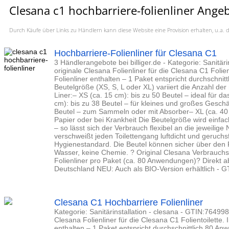
Clesana c1 hochbarriere-folienliner Ange
Durch Käufe über Links zu Händlern kann diese Website eine Provision erhalten, u.
Hochbarriere-Folienliner für Clesana C1
3 Händlerangebote bei billiger.de - Kategorie: Sanitäri
originale Clesana Folienliner für die Clesana C1 Folien
Folienliner enthalten – 1 Paket entspricht durchschni
Beutelgröße (XS, S, L oder XL) variiert die Anzahl d
Liner:– XS (ca. 15 cm): bis zu 50 Beutel – ideal für da
cm): bis zu 38 Beutel – für kleines und großes Geschäf
Beutel – zum Sammeln oder mit Absorber– XL (ca. 40 c
Papier oder bei Krankheit Die Beutelgröße wird einfa
– so lässt sich der Verbrauch flexibel an die jeweilig
verschweißt jeden Toilettengang luftdicht und geruch
Hygienestandard. Die Beutel können sicher über den 
Wasser, keine Chemie. ? Original Clesana Verbrauchsm
Folienliner pro Paket (ca. 80 Anwendungen)? Direkt ab
Deutschland NEU: Auch als BIO-Version erhältlich -
Clesana C1 Hochbarriere Folienliner
Kategorie: Sanitärinstallation - clesana - GTIN:76499
Clesana Folienliner für die Clesana C1 Folientoilette. 
enthalten – 1 Paket entspricht durchschnittlich 80 A