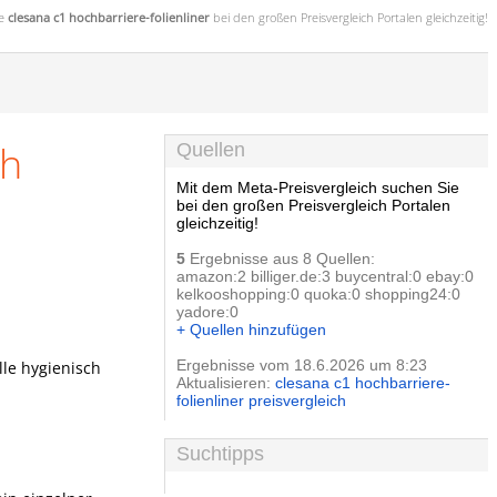
ie
clesana c1 hochbarriere-folienliner
bei den großen
Preisvergleich
Portalen gleichzeitig!
ch
Quellen
Mit dem Meta-Preisvergleich suchen Sie
bei den großen Preisvergleich Portalen
gleichzeitig!
5
Ergebnisse aus 8 Quellen:
amazon:2 billiger.de:3 buycentral:0 ebay:0
kelkooshopping:0 quoka:0 shopping24:0
yadore:0
+ Quellen hinzufügen
Ergebnisse vom 18.6.2026 um 8:23
lle hygienisch
Aktualisieren:
clesana c1 hochbarriere-
folienliner preisvergleich
Suchtipps