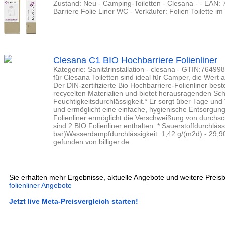
Zustand: Neu - Camping-Toiletten - Clesana - - EAN
Barriere Folie Liner WC - Verkäufer: Folien Toilette 
Clesana C1 BIO Hochbarriere Folienliner
Kategorie: Sanitärinstallation - clesana - GTIN:76499
für Clesana Toiletten sind ideal für Camper, die Wert
Der DIN-zertifizierte Bio Hochbarriere-Folienliner be
recycelten Materialien und bietet herausragenden Sc
Feuchtigkeitsdurchlässigkeit.* Er sorgt über Tage un
und ermöglicht eine einfache, hygienische Entsorgung.
Folienliner ermöglicht die Verschweißung von durchsch
sind 2 BIO Folienliner enthalten. * Sauerstoffdurchläs
bar)Wasserdampfdurchlässigkeit: 1,42 g/(m2d) - 29,90 
gefunden von billiger.de
Sie erhalten mehr Ergebnisse, aktuelle Angebote und weitere Preisb
folienliner Angebote
Jetzt live Meta-Preisvergleich starten!