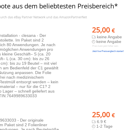
bote aus dem beliebtesten Preisbereich*
a. durch das eBay Partner Network und das AmazonPartnerNet
25,00
€
nstallation - clesana - Der
keine Angabe
toilette. Im Paket sind 2
keine Angabe
ttlich 80 Anwendungen. Je nach
Preis kann jetzt höher sein
er möglichen Anwendungen pro
Jetzt live Preisvergleich starten!
s kleine Geschäft– S (ca. 20
t– L (ca. 30 cm): bis zu 26
m): bis zu 19 Beutel – mit viel
ch am Bedienfeld der C1 gewählt
e Nutzung anpassen. Die Folie
sfrei nach medizinischem
Restmüll entsorgt werden – kein
aterial – nur für die C1? 2
 Lager – schnell geliefert aus
 GTIN:7649989633033
25,00
€
89633033 - Der originale
6.9 €
Im Paket sind 2 Folienliner
1-2 Tage
nwendungen. Je nach Beutelgröße