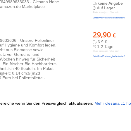
: 7649989633033 - Clesana Hohe
keine Angabe
im amazon.de Marketplace
Auf Lager
Preis kann jetzt höher sein
Jetzt live Preisvergleich starten!
29,90
€
89633606 - Unsere Folienliner
6.9 €
 auf Hygiene und Komfort legen.
1-2 Tage
steht aus Biomasse sowie
Preis kann jetzt höher sein
hutz vor Geruchs- und
Jetzt live Preisvergleich starten!
d Wochen hinweg für Sicherheit
 Ein frischer Bio Hochbarriere-
nittlich 40 Beuteln. Im Paket
sigkeit: 0,14 cm3/(m2d
Euro bei Folientoilette -
ereiche wenn Sie den Preisvergleich aktualisieren:
Mehr clesana c1 ho