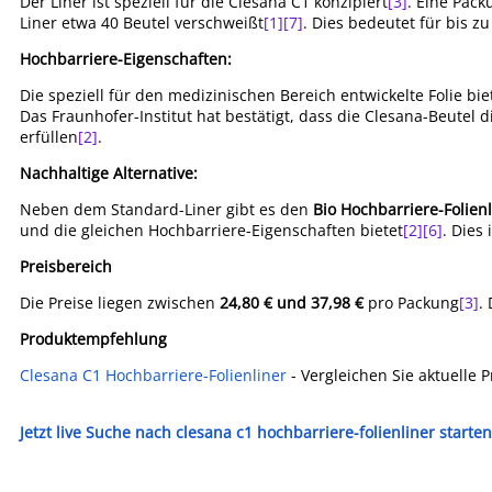
Der Liner ist speziell für die Clesana C1 konzipiert
[3]
. Eine Pack
Liner etwa 40 Beutel verschweißt
[1]
[7]
. Dies bedeutet für bis z
Hochbarriere-Eigenschaften:
Die speziell für den medizinischen Bereich entwickelte Folie b
Das Fraunhofer-Institut hat bestätigt, dass die Clesana-Beutel
erfüllen
[2]
.
Nachhaltige Alternative:
Neben dem Standard-Liner gibt es den
Bio Hochbarriere-Folienl
und die gleichen Hochbarriere-Eigenschaften bietet
[2]
[6]
. Dies
Preisbereich
Die Preise liegen zwischen
24,80 € und 37,98 €
pro Packung
[3]
.
Produktempfehlung
Clesana C1 Hochbarriere-Folienliner
- Vergleichen Sie aktuelle 
Jetzt live Suche nach clesana c1 hochbarriere-folienliner starten