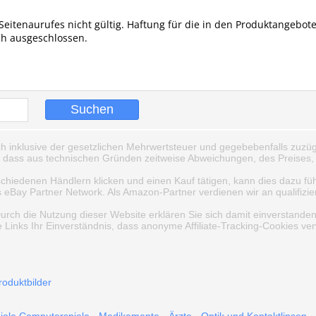
Seitenaurufes nicht gültig. Haftung für die in den Produktangebot
ch ausgeschlossen.
ch inklusive der gesetzlichen Mehrwertsteuer und gegebebenfalls zuzüg
, dass aus technischen Gründen zeitweise Abweichungen, des Preises, 
schiedenen Händlern klicken und einen Kauf tätigen, kann dies dazu fü
Bay Partner Network. Als Amazon-Partner verdienen wir an qualifizie
Durch die Nutzung dieser Website erklären Sie sich damit einverstande
 Links Ihr Einverständnis, dass anonyme Affiliate-Tracking-Cookies v
roduktbilder