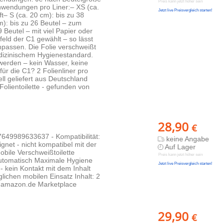
Preis kann jetzt höher sein
Anwendungen pro Liner:– XS (ca.
Jetzt live Preisvergleich starten!
ft– S (ca. 20 cm): bis zu 38
m): bis zu 26 Beutel – zum
Beutel – mit viel Papier oder
eld der C1 gewählt – so lässt
anpassen. Die Folie verschweißt
edizinischem Hygienestandard.
werden – kein Wasser, keine
ür die C1? 2 Folienliner pro
l geliefert aus Deutschland
Folientoilette - gefunden von
28,90
€
7649989633637 - Kompatibilität:
keine Angabe
gnet - nicht kompatibel mit der
Auf Lager
obile Verschweißtoilette
Preis kann jetzt höher sein
automatisch Maximale Hygiene
Jetzt live Preisvergleich starten!
 kein Kontakt mit dem Inhalt
lichen mobilen Einsatz Inhalt: 2
im amazon.de Marketplace
29,90
€