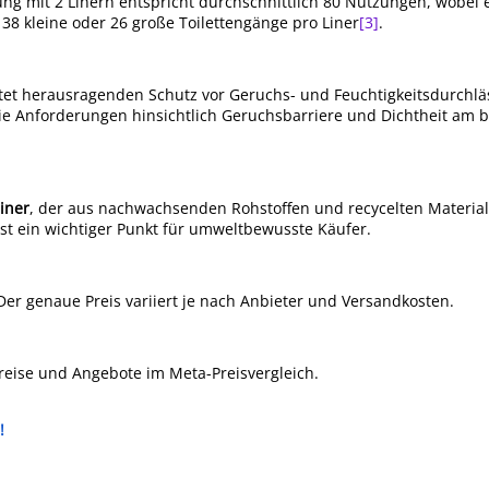
ung mit 2 Linern entspricht durchschnittlich 80 Nutzungen, wobei 
u 38 kleine oder 26 große Toilettengänge pro Liner
[3]
.
ietet herausragenden Schutz vor Geruchs- und Feuchtigkeitsdurchläs
 die Anforderungen hinsichtlich Geruchsbarriere und Dichtheit am 
iner
, der aus nachwachsenden Rohstoffen und recycelten Material
 ist ein wichtiger Punkt für umweltbewusste Käufer.
 Der genaue Preis variiert je nach Anbieter und Versandkosten.
Preise und Angebote im Meta-Preisvergleich.
!