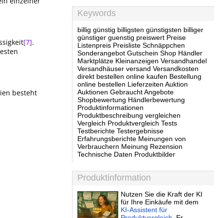
ein einzelner
Keywords
billig günstig billigsten günstigsten billiger
günstiger guenstig preiswert Preise
sigkeit
[7]
.
Listenpreis Preisliste Schnäppchen
besten
Sonderangebot Gutschein Shop Händler
Marktplätze Kleinanzeigen Versandhandel
Versandhäuser versand Versandkosten
direkt bestellen online kaufen Bestellung
online bestellen Lieferzeiten Auktion
ien besteht
Auktionen Gebraucht Angebote
Shopbewertung Händlerbewertung
Produktinformationen
Produktbeschreibung vergleichen
Vergleich Produktvergleich Tests
Testberichte Testergebnisse
Erfahrungsberichte Meinungen von
Verbrauchern Meinung Rezension
Technische Daten Produktbilder
Produktinformation
Nutzen Sie die Kraft der KI
für Ihre Einkäufe mit dem
KI-Assistent für
Produktvergleich
. Er