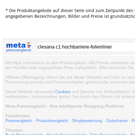
* Die Produktangebote auf dieser Seite sind zum Zeitpunkt des 
angegebenen Bezeichnungen, Bilder und Preise ist grundsätzli
Wichtige Information zu den Preisangaben: Alle Preise verstehen si
der Händlerseite angegebene Preis maßgeblich. Bitte beachten Sie
Affiliate-Offenlegung: Wenn Sie auf dieser Website auf Links zu ver
Partnerprogrammen und Partnerschaften gehört unter anderem das e
Diese Website verwendet
Cookies
und Dienste von Drittanbietern. 
weitergeben. Insbesondere geben Sie durch das Klicken auf externe
Meta-Preisvergleich - Ihre intelligente Shopping-Plattform
Funktionen:
Preisvergleich
-
Produktvergleich
-
Shopbewertung
-
Gutscheine
-
P
Themen: