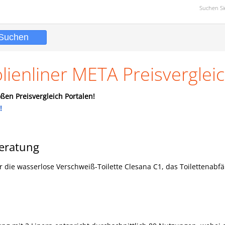
Suchen S
lienliner META Preisverglei
ßen Preisvergleich Portalen!
!
beratung
für die wasserlose Verschweiß-Toilette Clesana C1, das Toilettenabfä