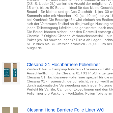
(XS, S, L oder XL) variiert die Anzahl der möglichen 
15 cm): bis zu 50 Beutel – ideal für das kleine Geschä
Beutel – für kleines und großes Geschäft– L (ca. 30 c
Sammeln oder mit Absorber– XL (ca. 40 cm): bis zu 19 
bei Krankheit Die Beutelgröße wird einfach am Bedienf
sich der Verbrauch flexibel an die jeweilige Nutzung 
jeden Toilettengang luftdicht und geruchsfrei nach m
Die Beutel können sicher über den Restmüll entsorgt 
Chemie. ? Original Clesana Verbrauchsmaterial – nur f
Paket (ca. 80 Anwendungen)? Direkt ab Lager – schnel
NEU: Auch als BIO-Version erhältlich - 25,00 Euro bei 
billiger.de
Clesana X1 Hochbarriere Folienliner
Zustand: Neu - Camping-Toiletten - Clesana - - EAN: 
Ausschließlich für die Clesana X1 / X1 ProCharge geei
Clesana C1 Hochbarriere-Folienliner speziell für die m
Clesana X1 - hygienisch, geruchsdicht, verschweißt 
durch automatische Versiegelung nach jeder Nutzung -
Perfekt für Vanlife, Camping, Expeditionen und den täg
Folienliner pro Packung - Verkäufer: Folien Toilette 
Clesana Hohe Barriere Folie Liner WC