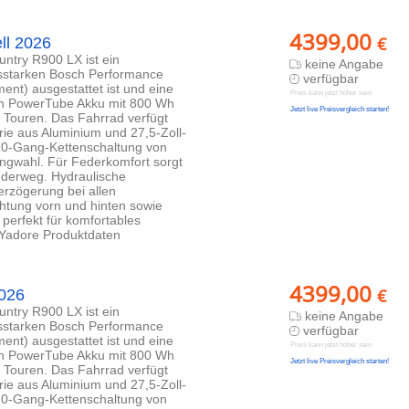
4399,00
€
ll 2026
ntry R900 LX ist ein
keine Angabe
gsstarken Bosch Performance
verfügbar
nt) ausgestattet ist und eine
Preis kann jetzt höher sein
osch PowerTube Akku mit 800 Wh
Jetzt live Preisvergleich starten!
e Touren. Das Fahrrad verfügt
e aus Aluminium und 27,5-Zoll-
 10-Gang-Kettenschaltung von
ngwahl. Für Federkomfort sorgt
erweg. Hydraulische
rzögerung bei allen
htung vorn und hinten sowie
perfekt für komfortables
s Yadore Produktdaten
4399,00
€
2026
ntry R900 LX ist ein
keine Angabe
gsstarken Bosch Performance
verfügbar
nt) ausgestattet ist und eine
Preis kann jetzt höher sein
osch PowerTube Akku mit 800 Wh
Jetzt live Preisvergleich starten!
e Touren. Das Fahrrad verfügt
e aus Aluminium und 27,5-Zoll-
 10-Gang-Kettenschaltung von