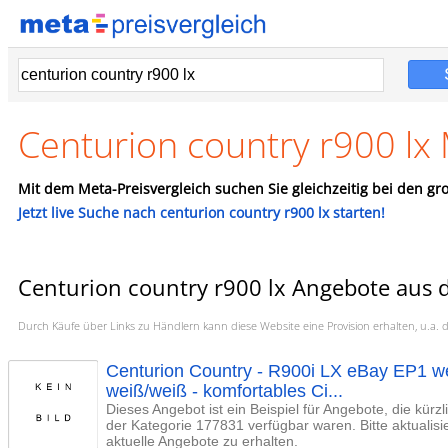
Centurion country r900 lx
Mit dem Meta-Preisvergleich suchen Sie gleichzeitig bei den gro
Jetzt live Suche nach centurion country r900 lx starten!
Centurion country r900 lx Angebote aus 
Durch Käufe über Links zu Händlern kann diese Website eine Provision erhalten, u.
Centurion Country - R900i LX eBay EP1 we
weiß/weiß - komfortables Ci...
Dieses Angebot ist ein Beispiel für Angebote, die kürz
der Kategorie 177831 verfügbar waren. Bitte aktualis
aktuelle Angebote zu erhalten.