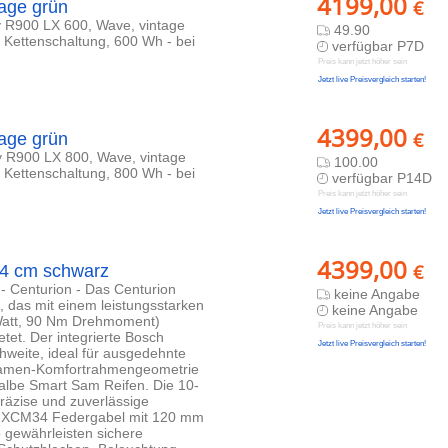
4199,00
€
age grün
y R900 LX 600, Wave, vintage
49.90
 Kettenschaltung, 600 Wh - bei
verfügbar P7D
Preis kann jetzt höher sein
Jetzt live Preisvergleich starten!
4399,00
€
age grün
y R900 LX 800, Wave, vintage
100.00
 Kettenschaltung, 800 Wh - bei
verfügbar P14D
Preis kann jetzt höher sein
Jetzt live Preisvergleich starten!
4399,00
€
44 cm schwarz
 - Centurion - Das Centurion
keine Angabe
, das mit einem leistungsstarken
keine Angabe
Watt, 90 Nm Drehmoment)
Preis kann jetzt höher sein
etet. Der integrierte Bosch
Jetzt live Preisvergleich starten!
hweite, ideal für ausgedehnte
 Damen-Komfortrahmengeometrie
walbe Smart Sam Reifen. Die 10-
räzise und zuverlässige
R XCM34 Federgabel mit 120 mm
gewährleisten sichere