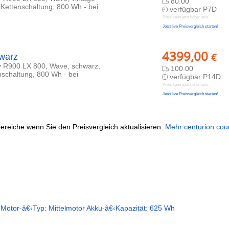
80.00
 Kettenschaltung, 800 Wh - bei
verfügbar P7D
Preis kann jetzt höher sein
Jetzt live Preisvergleich starten!
4399,00
€
warz
y R900 LX 800, Wave, schwarz,
100.00
nschaltung, 800 Wh - bei
verfügbar P14D
Preis kann jetzt höher sein
Jetzt live Preisvergleich starten!
ereiche wenn Sie den Preisvergleich aktualisieren:
Mehr centurion coun
 Motor-â€‹Typ: Mittelmotor Akku-â€‹Kapazität: 625 Wh