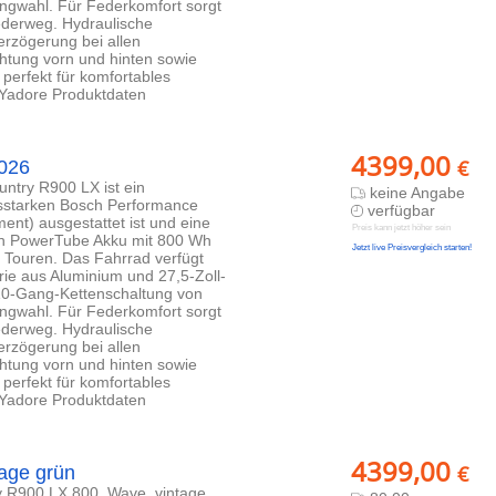
ngwahl. Für Federkomfort sorgt
erweg. Hydraulische
rzögerung bei allen
htung vorn und hinten sowie
perfekt für komfortables
s Yadore Produktdaten
4399,00
€
2026
ntry R900 LX ist ein
keine Angabe
gsstarken Bosch Performance
verfügbar
nt) ausgestattet ist und eine
Preis kann jetzt höher sein
osch PowerTube Akku mit 800 Wh
Jetzt live Preisvergleich starten!
e Touren. Das Fahrrad verfügt
e aus Aluminium und 27,5-Zoll-
 10-Gang-Kettenschaltung von
ngwahl. Für Federkomfort sorgt
erweg. Hydraulische
rzögerung bei allen
htung vorn und hinten sowie
perfekt für komfortables
s Yadore Produktdaten
4399,00
€
age grün
y R900 LX 800, Wave, vintage