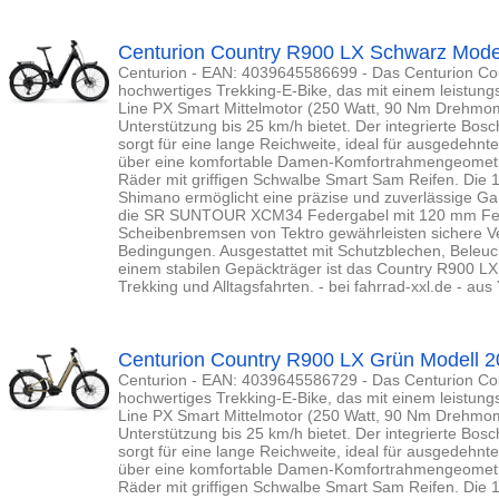
Centurion Country R900 LX Schwarz Mode
Centurion - EAN: 4039645586699 - Das Centurion Cou
hochwertiges Trekking-E-Bike, das mit einem leistun
Line PX Smart Mittelmotor (250 Watt, 90 Nm Drehmome
Unterstützung bis 25 km/h bietet. Der integrierte B
sorgt für eine lange Reichweite, ideal für ausgedehnt
über eine komfortable Damen-Komfortrahmengeometri
Räder mit griffigen Schwalbe Smart Sam Reifen. Die
Shimano ermöglicht eine präzise und zuverlässige Ga
die SR SUNTOUR XCM34 Federgabel mit 120 mm Fed
Scheibenbremsen von Tektro gewährleisten sichere Ve
Bedingungen. Ausgestattet mit Schutzblechen, Beleuc
einem stabilen Gepäckträger ist das Country R900 LX 
Trekking und Alltagsfahrten. - bei fahrrad-xxl.de - au
Centurion Country R900 LX Grün Modell 
Centurion - EAN: 4039645586729 - Das Centurion Cou
hochwertiges Trekking-E-Bike, das mit einem leistun
Line PX Smart Mittelmotor (250 Watt, 90 Nm Drehmome
Unterstützung bis 25 km/h bietet. Der integrierte B
sorgt für eine lange Reichweite, ideal für ausgedehnt
über eine komfortable Damen-Komfortrahmengeometri
Räder mit griffigen Schwalbe Smart Sam Reifen. Die