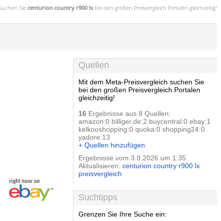
Suchen Sie
centurion country r900 lx
bei den großen
Preisvergleich
Portalen gleichzeitig!
Quellen
Mit dem Meta-Preisvergleich suchen Sie
bei den großen Preisvergleich Portalen
gleichzeitig!
16
Ergebnisse aus 8 Quellen:
amazon:0 billiger.de:2 buycentral:0 ebay:1
kelkooshopping:0 quoka:0 shopping24:0
yadore:13
+ Quellen hinzufügen
Ergebnisse vom 3.8.2026 um 1:35
Aktualisieren:
centurion country r900 lx
preisvergleich
Suchtipps
Grenzen Sie Ihre Suche ein: