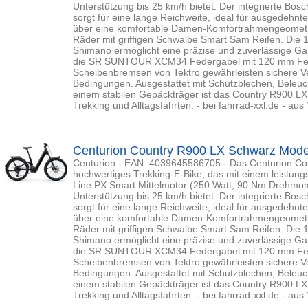
Unterstützung bis 25 km/h bietet. Der integrierte B
sorgt für eine lange Reichweite, ideal für ausgedehnt
über eine komfortable Damen-Komfortrahmengeometri
Räder mit griffigen Schwalbe Smart Sam Reifen. Die
Shimano ermöglicht eine präzise und zuverlässige Ga
die SR SUNTOUR XCM34 Federgabel mit 120 mm Fed
Scheibenbremsen von Tektro gewährleisten sichere Ve
Bedingungen. Ausgestattet mit Schutzblechen, Beleuc
einem stabilen Gepäckträger ist das Country R900 LX 
Trekking und Alltagsfahrten. - bei fahrrad-xxl.de - au
Centurion Country R900 LX Schwarz Mode
Centurion - EAN: 4039645586705 - Das Centurion Cou
hochwertiges Trekking-E-Bike, das mit einem leistun
Line PX Smart Mittelmotor (250 Watt, 90 Nm Drehmome
Unterstützung bis 25 km/h bietet. Der integrierte B
sorgt für eine lange Reichweite, ideal für ausgedehnt
über eine komfortable Damen-Komfortrahmengeometri
Räder mit griffigen Schwalbe Smart Sam Reifen. Die
Shimano ermöglicht eine präzise und zuverlässige Ga
die SR SUNTOUR XCM34 Federgabel mit 120 mm Fed
Scheibenbremsen von Tektro gewährleisten sichere Ve
Bedingungen. Ausgestattet mit Schutzblechen, Beleuc
einem stabilen Gepäckträger ist das Country R900 LX 
Trekking und Alltagsfahrten. - bei fahrrad-xxl.de - au