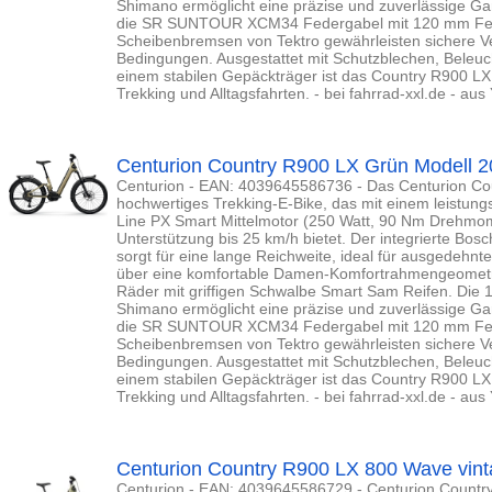
Shimano ermöglicht eine präzise und zuverlässige Ga
die SR SUNTOUR XCM34 Federgabel mit 120 mm Fed
Scheibenbremsen von Tektro gewährleisten sichere Ve
Bedingungen. Ausgestattet mit Schutzblechen, Beleuc
einem stabilen Gepäckträger ist das Country R900 LX 
Trekking und Alltagsfahrten. - bei fahrrad-xxl.de - au
Centurion Country R900 LX Grün Modell 
Centurion - EAN: 4039645586736 - Das Centurion Cou
hochwertiges Trekking-E-Bike, das mit einem leistun
Line PX Smart Mittelmotor (250 Watt, 90 Nm Drehmome
Unterstützung bis 25 km/h bietet. Der integrierte B
sorgt für eine lange Reichweite, ideal für ausgedehnt
über eine komfortable Damen-Komfortrahmengeometri
Räder mit griffigen Schwalbe Smart Sam Reifen. Die
Shimano ermöglicht eine präzise und zuverlässige Ga
die SR SUNTOUR XCM34 Federgabel mit 120 mm Fed
Scheibenbremsen von Tektro gewährleisten sichere Ve
Bedingungen. Ausgestattet mit Schutzblechen, Beleuc
einem stabilen Gepäckträger ist das Country R900 LX 
Trekking und Alltagsfahrten. - bei fahrrad-xxl.de - au
Centurion Country R900 LX 800 Wave vint
Centurion - EAN: 4039645586729 - Centurion Countr