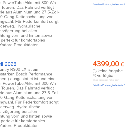
osch PowerTube Akku mit 800 Wh
Jetzt live Preisvergleich starten!
e Touren. Das Fahrrad verfügt
e aus Aluminium und 27,5-Zoll-
 10-Gang-Kettenschaltung von
ngwahl. Für Federkomfort sorgt
erweg. Hydraulische
rzögerung bei allen
htung vorn und hinten sowie
perfekt für komfortables
s Yadore Produktdaten
4399,00
€
ll 2026
ntry R900 LX ist ein
keine Angabe
gsstarken Bosch Performance
verfügbar
nt) ausgestattet ist und eine
Preis kann jetzt höher sein
osch PowerTube Akku mit 800 Wh
Jetzt live Preisvergleich starten!
e Touren. Das Fahrrad verfügt
e aus Aluminium und 27,5-Zoll-
 10-Gang-Kettenschaltung von
ngwahl. Für Federkomfort sorgt
erweg. Hydraulische
rzögerung bei allen
htung vorn und hinten sowie
perfekt für komfortables
s Yadore Produktdaten