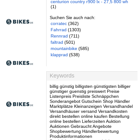
centurion country r900 lx - 27,5 800 wh
(1)
Suchen Sie auch nach:
corratec
(362)
Fahrrad
(1303)
Rennrad
(711)
faltrad
(501)
mountainbike
(585)
klapprad
(538)
Keywords
billig günstig billigsten günstigsten billiger
günstiger guenstig preiswert Preise
Listenpreis Preisliste Schnäppchen
Sonderangebot Gutschein Shop Händler
Marktplätze Kleinanzeigen Versandhandel
Versandhäuser versand Versandkosten
direkt bestellen online kaufen Bestellung
online bestellen Lieferzeiten Auktion
Auktionen Gebraucht Angebote
Shopbewertung Händlerbewertung
Produktinformationen