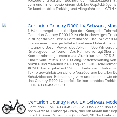
Verzögerung bei allen Bedingungen. Ausgestattet mit
vorn und hinten sowie einem stabilen Gepäckträger is
für komfortables Trekking und Alltagsfahrten. - GTI
Centurion Country R900 LX Schwarz, Mode
1 Händlerangebote bei billiger.de - Kategorie: Fahrrad
Centurion Country R900 LX ist ein hochwertiges Trekk
leistungsstarken Bosch Performance Line PX Smart M
Drehmoment) ausgestattet ist und eine Unterstützung 
integrierte Bosch PowerTube Akku mit 800 Wh sorgt fü
für ausgedehnte Touren. Das Fahrrad verfügt über e
Komfortrahmengeometrie aus Aluminium und 27,5-Zoll
Smart Sam Reifen. Die 10-Gang-Kettenschaltung von
präzise und zuverlässige Gangwahl. Für Federkomfo
XCM34 Federgabel mit 120 mm Federweg. Hydraulis
Tektro gewährleisten sichere Verzögerung bei allen B
Schutzblechen, Beleuchtung vorn und hinten sowie ei
das Country R900 LX perfekt für komfortables Trekking
GTIN:4039645586699
Centurion Country R900 LX Schwarz Mode
Centurion - EAN: 4039645586682 - Das Centurion Cou
hochwertiges Trekking-E-Bike, das mit einem leistun
Line PX Smart Mittelmotor (250 Watt, 90 Nm Drehmome