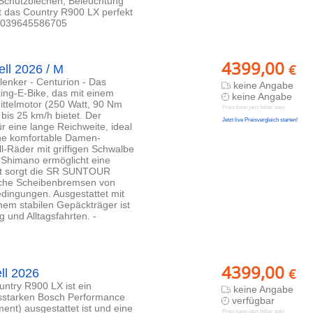
 Schutzblechen, Beleuchtung
t das Country R900 LX perfekt
N:4039645586705
4399,00
€
ll 2026 / M
lenker - Centurion - Das
keine Angabe
ing-E-Bike, das mit einem
keine Angabe
ittelmotor (250 Watt, 90 Nm
Preis kann jetzt höher sein
bis 25 km/h bietet. Der
Jetzt live Preisvergleich starten!
r eine lange Reichweite, ideal
ine komfortable Damen-
-Räder mit griffigen Schwalbe
 Shimano ermöglicht eine
rt sorgt die SR SUNTOUR
che Scheibenbremsen von
edingungen. Ausgestattet mit
nem stabilen Gepäckträger ist
 und Alltagsfahrten. -
4399,00
€
ll 2026
ntry R900 LX ist ein
keine Angabe
gsstarken Bosch Performance
verfügbar
nt) ausgestattet ist und eine
Preis kann jetzt höher sein