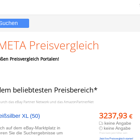
 META Preisvergleich
ßen Preisvergleich Portalen!
dem beliebtesten Preisbereich*
a. durch das eBay Partner Network und das AmazonPartnerNet
3237,93
€
ißsilber XL (50)
keine Angabe
lich auf dem eBay-Marktplatz in
keine Angabe
ieren Sie die Suchergebnisse um
Preis kann jetzt höher sein
Jetzt live Preisvergleich starten!