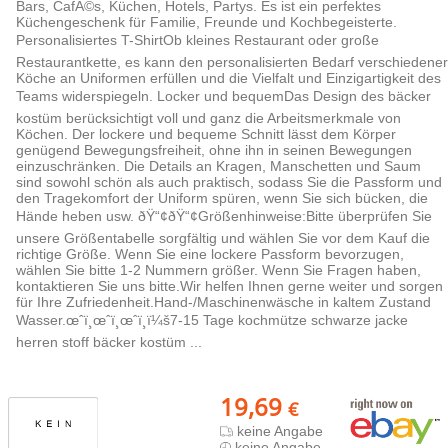
Bars, CafÃ©s, Küchen, Hotels, Partys. Es ist ein perfektes
Küchengeschenk für Familie, Freunde und Kochbegeisterte.
Personalisiertes T-ShirtOb kleines Restaurant oder große
Restaurantkette, es kann den personalisierten Bedarf verschiedener
Köche an Uniformen erfüllen und die Vielfalt und Einzigartigkeit des
Teams widerspiegeln. Locker und bequemDas Design des bäcker
kostüm berücksichtigt voll und ganz die Arbeitsmerkmale von
Köchen. Der lockere und bequeme Schnitt lässt dem Körper
genügend Bewegungsfreiheit, ohne ihn in seinen Bewegungen
einzuschränken. Die Details an Kragen, Manschetten und Saum
sind sowohl schön als auch praktisch, sodass Sie die Passform und
den Tragekomfort der Uniform spüren, wenn Sie sich bücken, die
Hände heben usw. ðŸ“¢ðŸ“¢Größenhinweise:Bitte überprüfen Sie
unsere Größentabelle sorgfältig und wählen Sie vor dem Kauf die
richtige Größe. Wenn Sie eine lockere Passform bevorzugen,
wählen Sie bitte 1-2 Nummern größer. Wenn Sie Fragen haben,
kontaktieren Sie uns bitte.Wir helfen Ihnen gerne weiter und sorgen
für Ihre Zufriedenheit.Hand-/Maschinenwäsche in kaltem Zustand
Wasser.œˆï¸œˆï¸œˆï¸ï¼š7-15 Tage kochmütze schwarze jacke
herren stoff bäcker kostüm ...
19,69
€
keine Angabe
keine Angabe