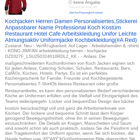
keine Angabe
Preis kann jetzt höher sein
Jetzt live Preisvergleich starten!
Kochjacken Herren Damen Personalisiertes,Stickerei
Anpassbarer Name Professional Koch Kostüm
Restaurant Hotel Cafe Arbeitskleidung Unifor Leichte
Atmungsaktiv Uniformjacke Kochbekleidung(#A Red)
Zustand: Neu - VerfÃ¼gbarkeit: Auf Lager - Arbeitshemden & -shirts
- KONG JIMFAN arbeitskleidung herren - kochjacke
DZ0327F_LSU250324010RDL2_KK - - Anlass: Die
maßgeschneiderten Kochuniformen von Koch Jacken eignen sich
für jeden Anlass, Catering-Schulen, Schulen, Restaurants, Bars,
CafÃ©s, Küchen, Hotels, Partys. Es ist ein perfektes
Küchengeschenk für Familie, Freunde und Kochbegeisterte.
Personalisiertes T-ShirtOb kleines Restaurant oder große
Restaurantkette, es kann den personalisierten Bedarf verschiedener
Köche an Uniformen erfüllen und die Vielfalt und Einzigartigkeit des
Teams widerspiegeln. Locker und bequemDas Design des bäcker
kostüm berücksichtigt voll und ganz die Arbeitsmerkmale von
Köchen. Der lockere und bequeme Schnitt lässt dem Körper
genügend Bewegungsfreiheit, ohne ihn in seinen Bewegungen
einzuschränken. Die Details an Kragen, Manschetten und Saum
sind sowohl schön als auch praktisch, sodass Sie die Passform und
den Tragekomfort der Uniform spüren, wenn Sie sich bücken, die
Hände heben usw. ðŸ“¢ðŸ“¢Größenhinweise:Bitte überprüfen Sie