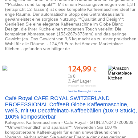
**Praktisch und kompakt**: Mit einem Fassungsvermögen von 1,3 l
(entspricht 12 Tassen) ist diese kompakte Kaffeemaschine ideal für
enge Räume. Der automatische Stopp des Getränkeauslaufs
gewährleistet eine sorglose Nutzung. **Qualität und Design**:
Genießen Sie eine elegante Kaffeemaschine im Globe Blanc
Design, die Ihrer Küche einen modernen Touch verleiht. Die
kompakten Abmessungen (153x267x373mm) und das geringe
Gewicht (ca. Das Gewicht von 3,5 kg macht es zu einer praktischen
Wahl für alle Räume. - 124,99 Euro bei Amazon Marketplace
Kitchen - gefunden von billiger.de
124,99
€
0
Auf Lager
Preis kann jetzt höher sein
Jetzt live Preisvergleich starten!
Café Royal CAFE ROYAL SWITZERLAND
PROFESSIONAL CoffeeB Globe Kaffeemaschine,
Weiß, mit 90 Decaffeinato-Kaffeebällen (10x 9 Stück),
100% kompostierbar
Kategorie: Kaffeemaschinen - Café Royal - GTIN:3760407200539 -
**Umweltfreundlich und sparsam**: Verwenden Sie 100 %
kompostierbare Kaffeekugeln für einen umweltfreundlichen
Vorgang. Verbrauchen Sie weniger Energie dank des geringen