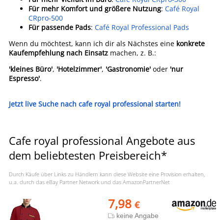
Für mehr Komfort und größere Nutzung
:
Café Royal
CRpro-500
Für passende Pads
:
Café Royal Professional Pads
Wenn du möchtest, kann ich dir als Nächstes eine
konkrete
Kaufempfehlung nach Einsatz
machen, z. B.:
'kleines Büro'
,
'Hotelzimmer'
,
'Gastronomie'
oder
'nur
Espresso'
.
Jetzt live Suche nach cafe royal professional starten!
Cafe royal professional Angebote aus
dem beliebtesten Preisbereich*
Durch Käufe über Links zu Händlern kann diese Website eine Provision erhalten,
u.a. durch das eBay Partner Network und das AmazonPartnerNet
7,98
€
keine Angabe