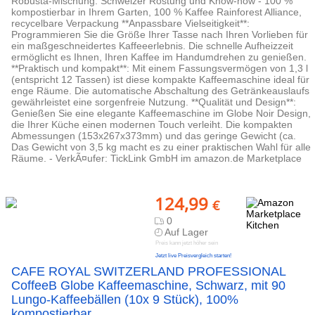
Robusta-Mischung. Schweizer Röstung und Know-how - 100 %
kompostierbar in Ihrem Garten, 100 % Kaffee Rainforest Alliance,
recycelbare Verpackung **Anpassbare Vielseitigkeit**:
Programmieren Sie die Größe Ihrer Tasse nach Ihren Vorlieben für
ein maßgeschneidertes Kaffeeerlebnis. Die schnelle Aufheizzeit
ermöglicht es Ihnen, Ihren Kaffee im Handumdrehen zu genießen.
**Praktisch und kompakt**: Mit einem Fassungsvermögen von 1,3 l
(entspricht 12 Tassen) ist diese kompakte Kaffeemaschine ideal für
enge Räume. Die automatische Abschaltung des Getränkeauslaufs
gewährleistet eine sorgenfreie Nutzung. **Qualität und Design**:
Genießen Sie eine elegante Kaffeemaschine im Globe Noir Design,
die Ihrer Küche einen modernen Touch verleiht. Die kompakten
Abmessungen (153x267x373mm) und das geringe Gewicht (ca.
Das Gewicht von 3,5 kg macht es zu einer praktischen Wahl für alle
Räume. - VerkÃ¤ufer: TickLink GmbH im amazon.de Marketplace
124,99
€
0
Auf Lager
Preis kann jetzt höher sein
Jetzt live Preisvergleich starten!
CAFE ROYAL SWITZERLAND PROFESSIONAL
CoffeeB Globe Kaffeemaschine, Schwarz, mit 90
Lungo-Kaffeebällen (10x 9 Stück), 100%
kompostierbar