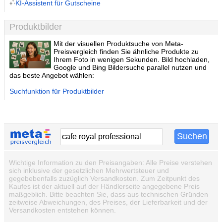
KI-Assistent für Gutscheine
Produktbilder
Mit der visuellen Produktsuche von Meta-
Preisvergleich finden Sie ähnliche Produkte zu
Ihrem Foto in wenigen Sekunden. Bild hochladen,
Google und Bing Bildersuche parallel nutzen und
das beste Angebot wählen:
Suchfunktion für Produktbilder
Wichtige Information zu den Preisangaben: Alle Preise verstehen
sich inklusive der gesetzlichen Mehrwertsteuer und
gegebebenfalls zuzüglich Versandkosten. Zum Zeitpunkt des
Kaufes ist der aktuell auf der Händlerseite angegebene Preis
maßgeblich. Bitte beachten Sie, dass aus technischen Gründen
zeitweise Abweichungen, des Preises, der Lieferbarkeit und der
Versandkosten entstehen können.