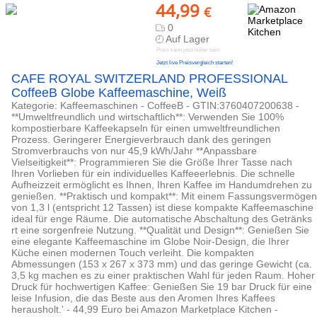
44,99
€
0
Auf Lager
Preis kann jetzt höher sein
Jetzt live Preisvergleich starten!
CAFE ROYAL SWITZERLAND PROFESSIONAL
CoffeeB Globe Kaffeemaschine, Weiß
Kategorie: Kaffeemaschinen - CoffeeB - GTIN:3760407200638 -
**Umweltfreundlich und wirtschaftlich**: Verwenden Sie 100%
kompostierbare Kaffeekapseln für einen umweltfreundlichen
Prozess. Geringerer Energieverbrauch dank des geringen
Stromverbrauchs von nur 45,9 kWh/Jahr **Anpassbare
Vielseitigkeit**: Programmieren Sie die Größe Ihrer Tasse nach
Ihren Vorlieben für ein individuelles Kaffeeerlebnis. Die schnelle
Aufheizzeit ermöglicht es Ihnen, Ihren Kaffee im Handumdrehen zu
genießen. **Praktisch und kompakt**: Mit einem Fassungsvermögen
von 1,3 l (entspricht 12 Tassen) ist diese kompakte Kaffeemaschine
ideal für enge Räume. Die automatische Abschaltung des Getränks
rt eine sorgenfreie Nutzung. **Qualität und Design**: Genießen Sie
eine elegante Kaffeemaschine im Globe Noir-Design, die Ihrer
Küche einen modernen Touch verleiht. Die kompakten
Abmessungen (153 x 267 x 373 mm) und das geringe Gewicht (ca.
3,5 kg machen es zu einer praktischen Wahl für jeden Raum. Hoher
Druck für hochwertigen Kaffee: Genießen Sie 19 bar Druck für eine
leise Infusion, die das Beste aus den Aromen Ihres Kaffees
herausholt.' - 44,99 Euro bei Amazon Marketplace Kitchen -