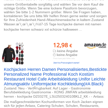
unsere Größentabelle sorgfältig und wählen Sie vor dem Kauf die
richtige Größe. Wenn Sie eine lockere Passform bevorzugen,
wählen Sie bitte 1-2 Nummern größer. Wenn Sie Fragen haben,
kontaktieren Sie uns bitte.Wir helfen Ihnen gerne weiter und sorgen
für Ihre Zufriedenheit.Hand-/Maschinenwäsche in kaltem Zustand
Wasser.œˆï¸œˆï¸œˆï¸ï¼š7-15 Tage kochjacke damen mit namen
kochjacke herren schwarz xxl schürze halloween ...
12,98
€
keine Angabe
keine Angabe
Preis kann jetzt höher sein
Jetzt live Preisvergleich starten!
Kochjacken Herren Damen Personalisiertes,Bestickte
Personalized Name Professional Koch Kostüm
Restaurant Hotel Cafe Arbeitskleidung Unifor Leichte
Atmungsaktiv Uniformjacke Kochkleidung(#A Black)
Zustand: Neu - VerfÃ¼gbarkeit: Auf Lager - Gastronomie
Berufsbekleidung Gastronomie - KONG JIMFAN arbeitskleidung
herren - kochjacke DZ0327E_LSU250324010BKL2_KK - - Anlass:
Die maßgeschneiderten Kochuniformen von Koch Jacken eignen
sich für jeden Anlass, Catering-Schulen, Schulen, Restaurants,