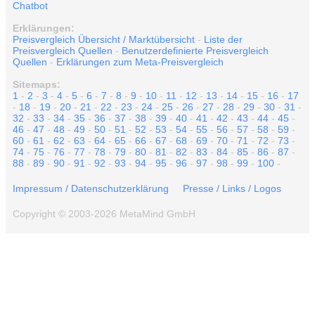
Chatbot
Erklärungen:
Preisvergleich Übersicht / Marktübersicht
-
Liste der
Preisvergleich Quellen
-
Benutzerdefinierte Preisvergleich
Quellen
-
Erklärungen zum Meta-Preisvergleich
Sitemaps:
1
-
2
-
3
-
4
-
5
-
6
-
7
-
8
-
9
-
10
-
11
-
12
-
13
-
14
-
15
-
16
-
17
-
18
-
19
-
20
-
21
-
22
-
23
-
24
-
25
-
26
-
27
-
28
-
29
-
30
-
31
-
32
-
33
-
34
-
35
-
36
-
37
-
38
-
39
-
40
-
41
-
42
-
43
-
44
-
45
-
46
-
47
-
48
-
49
-
50
-
51
-
52
-
53
-
54
-
55
-
56
-
57
-
58
-
59
-
60
-
61
-
62
-
63
-
64
-
65
-
66
-
67
-
68
-
69
-
70
-
71
-
72
-
73
-
74
-
75
-
76
-
77
-
78
-
79
-
80
-
81
-
82
-
83
-
84
-
85
-
86
-
87
-
88
-
89
-
90
-
91
-
92
-
93
-
94
-
95
-
96
-
97
-
98
-
99
-
100
-
Impressum / Datenschutzerklärung
Presse / Links / Logos
Copyright © 2003-2026 MetaMind GmbH