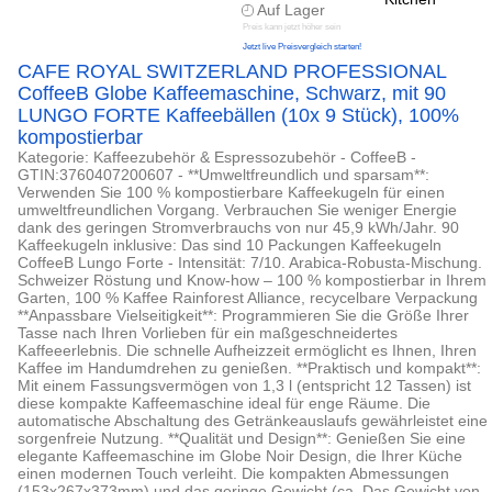
Auf Lager
Preis kann jetzt höher sein
Jetzt live Preisvergleich starten!
CAFE ROYAL SWITZERLAND PROFESSIONAL
CoffeeB Globe Kaffeemaschine, Schwarz, mit 90
LUNGO FORTE Kaffeebällen (10x 9 Stück), 100%
kompostierbar
Kategorie: Kaffeezubehör & Espressozubehör - CoffeeB -
GTIN:3760407200607 - **Umweltfreundlich und sparsam**:
Verwenden Sie 100 % kompostierbare Kaffeekugeln für einen
umweltfreundlichen Vorgang. Verbrauchen Sie weniger Energie
dank des geringen Stromverbrauchs von nur 45,9 kWh/Jahr. 90
Kaffeekugeln inklusive: Das sind 10 Packungen Kaffeekugeln
CoffeeB Lungo Forte - Intensität: 7/10. Arabica-Robusta-Mischung.
Schweizer Röstung und Know-how – 100 % kompostierbar in Ihrem
Garten, 100 % Kaffee Rainforest Alliance, recycelbare Verpackung
**Anpassbare Vielseitigkeit**: Programmieren Sie die Größe Ihrer
Tasse nach Ihren Vorlieben für ein maßgeschneidertes
Kaffeeerlebnis. Die schnelle Aufheizzeit ermöglicht es Ihnen, Ihren
Kaffee im Handumdrehen zu genießen. **Praktisch und kompakt**:
Mit einem Fassungsvermögen von 1,3 l (entspricht 12 Tassen) ist
diese kompakte Kaffeemaschine ideal für enge Räume. Die
automatische Abschaltung des Getränkeauslaufs gewährleistet eine
sorgenfreie Nutzung. **Qualität und Design**: Genießen Sie eine
elegante Kaffeemaschine im Globe Noir Design, die Ihrer Küche
einen modernen Touch verleiht. Die kompakten Abmessungen
(153x267x373mm) und das geringe Gewicht (ca. Das Gewicht von