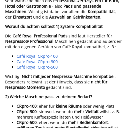
sehr wahrscheinlich das
Professional-/Pro-System für Büro,
Hotel oder Gastronomie
- also
Pads und passende
Maschinen
. Wichtig ist dabei vor allem die
Kompatibilität
,
der
Einsatzort
und die
Auswahl an Getränkearten
.
Worauf du achten solltest
1) System-Kompatibilität
Die
Café Royal Professional Pads
sind laut Hersteller für
Nespresso® Professional
-Maschinen gedacht und außerdem
mit den eigenen Geräten von Café Royal kompatibel, z. B.:
Café Royal CRpro-100
Café Royal CRpro-300
Café Royal CRpro-500
Wichtig:
Nicht mit jeder Nespresso-Maschine kompatibel
.
Besonders relevant ist der Hinweis, dass sie
nicht für
Nespresso Momento
gedacht sind.
2) Welche Maschine passt zu deinem Bedarf?
CRpro-100
: eher für
kleine Räume
oder wenig Platz
CRpro-300
: sinnvoll, wenn du
mehr Vielfalt
willst, z. B.
mehrere Kaffeespezialitäten und Heißwasser
CRpro-500
: eher, wenn du
mehr Bedienkomfort
,
größeren Tank
und
mehr Einstellmöglichkeiten
willst