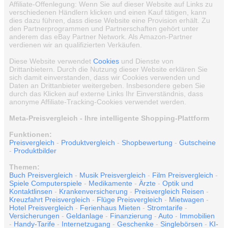
Affiliate-Offenlegung: Wenn Sie auf dieser Website auf Links zu
verschiedenen Händlern klicken und einen Kauf tätigen, kann
dies dazu führen, dass diese Website eine Provision erhält. Zu
den Partnerprogrammen und Partnerschaften gehört unter
anderem das eBay Partner Network. Als Amazon-Partner
verdienen wir an qualifizierten Verkäufen.
Diese Website verwendet
Cookies
und Dienste von
Drittanbietern. Durch die Nutzung dieser Website erklären Sie
sich damit einverstanden, dass wir Cookies verwenden und
Daten an Drittanbieter weitergeben. Insbesondere geben Sie
durch das Klicken auf externe Links Ihr Einverständnis, dass
anonyme Affiliate-Tracking-Cookies verwendet werden.
Meta-Preisvergleich - Ihre intelligente Shopping-Plattform
Funktionen:
Preisvergleich
-
Produktvergleich
-
Shopbewertung
-
Gutscheine
-
Produktbilder
Themen:
Buch Preisvergleich
-
Musik Preisvergleich
-
Film Preisvergleich
-
Spiele Computerspiele
-
Medikamente
-
Ärzte
-
Optik und
Kontaktlinsen
-
Krankenversicherung
-
Preisvergleich Reisen
-
Kreuzfahrt Preisvergleich
-
Flüge Preisvergleich
-
Mietwagen
-
Hotel Preisvergleich
-
Ferienhaus Mieten
-
Stromtarife
-
Versicherungen
-
Geldanlage
-
Finanzierung
-
Auto
-
Immobilien
-
Handy-Tarife
-
Internetzugang
-
Geschenke
-
Singlebörsen
-
KI-