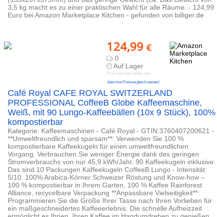
3,5 kg macht es zu einer praktischen Wahl für alle Räume. - 124,99
Euro bei Amazon Marketplace Kitchen - gefunden von billiger.de
124,99
€
0
Auf Lager
Preis kann jetzt höher sein
Jetzt live Preisvergleich starten!
Café Royal CAFE ROYAL SWITZERLAND
PROFESSIONAL CoffeeB Globe Kaffeemaschine,
Weiß, mit 90 Lungo-Kaffeebällen (10x 9 Stück), 100%
kompostierbar
Kategorie: Kaffeemaschinen - Café Royal - GTIN:3760407200621 -
**Umweltfreundlich und sparsam**: Verwenden Sie 100 %
kompostierbare Kaffeekugeln für einen umweltfreundlichen
Vorgang. Verbrauchen Sie weniger Energie dank des geringen
Stromverbrauchs von nur 45,9 kWh/Jahr. 90 Kaffeekugeln inklusive:
Das sind 10 Packungen Kaffeekugeln CoffeeB Lungo - Intensität:
5/10. 100% Arabica-Körner Schweizer Röstung und Know-how –
100 % kompostierbar in Ihrem Garten, 100 % Kaffee Rainforest
Alliance, recycelbare Verpackung **Anpassbare Vielseitigkeit**:
Programmieren Sie die Größe Ihrer Tasse nach Ihren Vorlieben für
ein maßgeschneidertes Kaffeeerlebnis. Die schnelle Aufheizzeit
ermöglicht es Ihnen, Ihren Kaffee im Handumdrehen zu genießen.