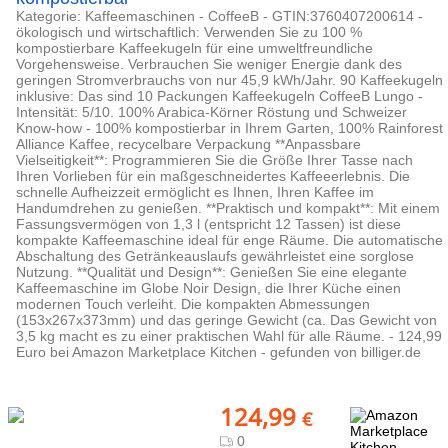
Kategorie: Kaffeemaschinen - CoffeeB - GTIN:3760407200614 -
ökologisch und wirtschaftlich: Verwenden Sie zu 100 %
kompostierbare Kaffeekugeln für eine umweltfreundliche
Vorgehensweise. Verbrauchen Sie weniger Energie dank des
geringen Stromverbrauchs von nur 45,9 kWh/Jahr. 90 Kaffeekugeln
inklusive: Das sind 10 Packungen Kaffeekugeln CoffeeB Lungo -
Intensität: 5/10. 100% Arabica-Körner Röstung und Schweizer
Know-how - 100% kompostierbar in Ihrem Garten, 100% Rainforest
Alliance Kaffee, recycelbare Verpackung **Anpassbare
Vielseitigkeit**: Programmieren Sie die Größe Ihrer Tasse nach
Ihren Vorlieben für ein maßgeschneidertes Kaffeeerlebnis. Die
schnelle Aufheizzeit ermöglicht es Ihnen, Ihren Kaffee im
Handumdrehen zu genießen. **Praktisch und kompakt**: Mit einem
Fassungsvermögen von 1,3 l (entspricht 12 Tassen) ist diese
kompakte Kaffeemaschine ideal für enge Räume. Die automatische
Abschaltung des Getränkeauslaufs gewährleistet eine sorglose
Nutzung. **Qualität und Design**: Genießen Sie eine elegante
Kaffeemaschine im Globe Noir Design, die Ihrer Küche einen
modernen Touch verleiht. Die kompakten Abmessungen
(153x267x373mm) und das geringe Gewicht (ca. Das Gewicht von
3,5 kg macht es zu einer praktischen Wahl für alle Räume. - 124,99
Euro bei Amazon Marketplace Kitchen - gefunden von billiger.de
124,99
€
0