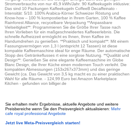
Stromverbrauchs von nur 45,9 kWh/Jahr. 90 Kaffeekugeln inklusive:
Das sind 10 Packungen Kaffeekugeln CoffeeB Decaffeinato -
Intensität: 5/10. 100% Arabica-Körner Schweizer Röstung und
Know-how – 100 % kompostierbar in Ihrem Garten, 100 % Kaffee
Rainforest Alliance, recycelbare Verpackung **Anpassbare
Vielseitigkeit**: Programmieren Sie die Größe Ihrer Tasse nach
Ihren Vorlieben für ein maßgeschneidertes Kaffeeerlebnis. Die
schnelle Aufheizzeit ermöglicht es Ihnen, Ihren Kaffee im
Handumdrehen zu genießen. **Praktisch und kompakt**: Mit einem
Fassungsvermögen von 1,3 l (entspricht 12 Tassen) ist diese
kompakte Kaffeemaschine ideal für enge Räume. Der automatische
Stopp des Getränkeflusses rt eine sorglose Nutzung. **Qualität und
Design**: Genießen Sie eine elegante Kaffeemaschine im Globe
Blanc Design, die Ihrer Küche einen modernen Touch verleiht. Die
kompakten Abmessungen (153x267x373mm) und das geringe
Gewicht (ca. Das Gewicht von 3,5 kg macht es zu einer praktischen
Wahl für alle Räume. - 124,99 Euro bei Amazon Marketplace
Kitchen - gefunden von billiger.de
Sie erhalten mehr Ergebnisse, aktuelle Angebote und weitere
Preisbereiche wenn Sie den Preisvergleich aktualisieren:
Mehr
cafe royal professional Angebote
Jetzt live Meta-Preisvergleich starten!