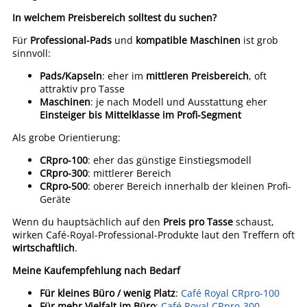
In welchem Preisbereich solltest du suchen?
Für
Professional-Pads
und
kompatible Maschinen
ist grob
sinnvoll:
Pads/Kapseln
: eher im
mittleren Preisbereich
, oft
attraktiv pro Tasse
Maschinen
: je nach Modell und Ausstattung eher
Einsteiger bis Mittelklasse im Profi-Segment
Als grobe Orientierung:
CRpro-100
: eher das günstige Einstiegsmodell
CRpro-300
: mittlerer Bereich
CRpro-500
: oberer Bereich innerhalb der kleinen Profi-
Geräte
Wenn du hauptsächlich auf den
Preis pro Tasse
schaust,
wirken Café-Royal-Professional-Produkte laut den Treffern oft
wirtschaftlich
.
Meine Kaufempfehlung nach Bedarf
Für kleines Büro / wenig Platz
:
Café Royal CRpro-100
Für mehr Vielfalt im Büro
:
Café Royal CRpro-300