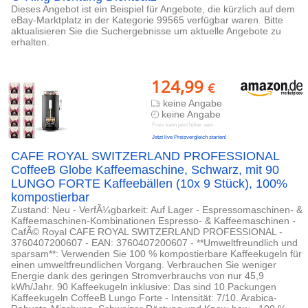
Dieses Angebot ist ein Beispiel für Angebote, die kürzlich auf dem
eBay-Marktplatz in der Kategorie 99565 verfügbar waren. Bitte
aktualisieren Sie die Suchergebnisse um aktuelle Angebote zu
erhalten.
124,99
€
keine Angabe
keine Angabe
Preis kann jetzt höher sein
Jetzt live Preisvergleich starten!
CAFE ROYAL SWITZERLAND PROFESSIONAL
CoffeeB Globe Kaffeemaschine, Schwarz, mit 90
LUNGO FORTE Kaffeebällen (10x 9 Stück), 100%
kompostierbar
Zustand: Neu - VerfÃ¼gbarkeit: Auf Lager - Espressomaschinen- &
Kaffeemaschinen-Kombinationen Espresso- & Kaffeemaschinen -
CafÃ© Royal CAFE ROYAL SWITZERLAND PROFESSIONAL -
3760407200607 - EAN: 3760407200607 - **Umweltfreundlich und
sparsam**: Verwenden Sie 100 % kompostierbare Kaffeekugeln für
einen umweltfreundlichen Vorgang. Verbrauchen Sie weniger
Energie dank des geringen Stromverbrauchs von nur 45,9
kWh/Jahr. 90 Kaffeekugeln inklusive: Das sind 10 Packungen
Kaffeekugeln CoffeeB Lungo Forte - Intensität: 7/10. Arabica-