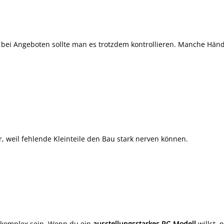
r bei Angeboten sollte man es trotzdem kontrollieren. Manche Hän
er, weil fehlende Kleinteile den Bau stark nerven können.
 komplex sein. Wenn du ein
ausstellungsstarkes RC-Modell
willst, 