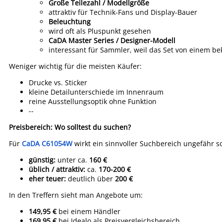
Große Teilezahl / Modellgröße
attraktiv für Technik-Fans und Display-Bauer
Beleuchtung
wird oft als Pluspunkt gesehen
CaDA Master Series / Designer-Modell
interessant für Sammler, weil das Set von einem 
Weniger wichtig für die meisten Käufer:
Drucke vs. Sticker
kleine Detailunterschiede im Innenraum
reine Ausstellungsoptik ohne Funktion
--
Preisbereich: Wo solltest du suchen?
Für
CaDA C61054W
wirkt ein sinnvoller Suchbereich ungefähr s
günstig:
unter ca.
160 €
üblich / attraktiv:
ca.
170-200 €
eher teuer:
deutlich über
200 €
In den Treffern sieht man Angebote um:
149,95 €
bei einem Händler
169,95 €
bei Idealo als Preisvergleichsbereich