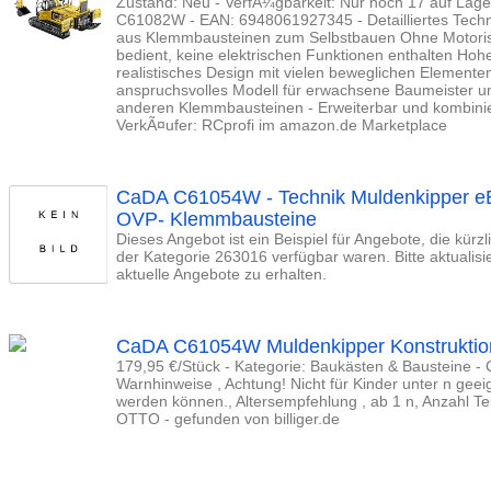
Zustand: Neu - VerfÃ¼gbarkeit: Nur noch 17 auf Lage
C61082W - EAN: 6948061927345 - Detailliertes Tech
aus Klemmbausteinen zum Selbstbauen Ohne Motorisie
bedient, keine elektrischen Funktionen enthalten Hohe
realistisches Design mit vielen beweglichen Elementen
anspruchsvolles Modell für erwachsene Baumeister u
anderen Klemmbausteinen - Erweiterbar und kombinie
VerkÃ¤ufer: RCprofi im amazon.de Marketplace
CaDA C61054W - Technik Muldenkipper eB
OVP- Klemmbausteine
Dieses Angebot ist ein Beispiel für Angebote, die kürz
der Kategorie 263016 verfügbar waren. Bitte aktualis
aktuelle Angebote zu erhalten.
CaDA C61054W Muldenkipper Konstruktions
179,95 €/Stück - Kategorie: Baukästen & Bausteine 
Warnhinweise , Achtung! Nicht für Kinder unter n geeig
werden können., Altersempfehlung , ab 1 n, Anzahl Teil
OTTO - gefunden von billiger.de