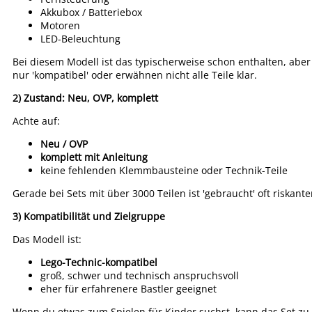
Akkubox / Batteriebox
Motoren
LED-Beleuchtung
Bei diesem Modell ist das typischerweise schon enthalten, abe
nur 'kompatibel' oder erwähnen nicht alle Teile klar.
2) Zustand: Neu, OVP, komplett
Achte auf:
Neu / OVP
komplett mit Anleitung
keine fehlenden Klemmbausteine oder Technik-Teile
Gerade bei Sets mit über 3000 Teilen ist 'gebraucht' oft riskant
3) Kompatibilität und Zielgruppe
Das Modell ist:
Lego-Technic-kompatibel
groß, schwer und technisch anspruchsvoll
eher für erfahrenere Bastler geeignet
Wenn du etwas zum Spielen für Kinder suchst, kann das Set zu