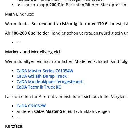
teils auch knapp
200 €
in Berichten/älteren Marktpreisen
Mein Eindruck:
Wenn du das Set
neu und vollständig
für
unter 170 €
findest, is
Ab
180-200 €
sollte der Händler schon vertrauenswürdig sein und 
--
Marken- und Modellvergleich
Wenn du allgemein nach ähnlichen Modellen schaust, sind folge
CaDA Master Series C61054W
CaDA Goliath Dump Truck
CaDA Muldenkipper ferngesteuert
CaDA Technik Truck RC
Falls du offen für Alternativen bist, lohnt sich auch der Vergleic
CaDA C61052W
anderen
CaDA Master Series
-Technikfahrzeugen
--
Kurzfazit