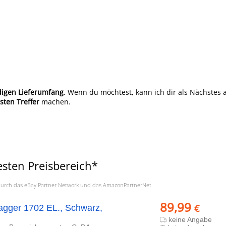
digen Lieferumfang
. Wenn du möchtest, kann ich dir als Nächstes
sten Treffer
machen.
sten Preisbereich*
a. durch das eBay Partner Network und das AmazonPartnerNet
89,99
€
gger 1702 EL., Schwarz,
keine Angabe