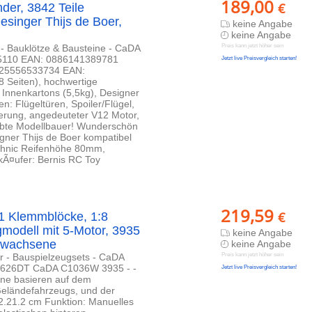
189,00
€
nder, 3842 Teile
singer Thijs de Boer,
keine Angabe
keine Angabe
 - Bauklötze & Bausteine - CaDA
Preis kann jetzt höher sein
5110 EAN: 0886141389781
Jetzt live Preisvergleich starten!
425556533734 EAN:
8 Seiten), hochwertige
Innenkartons (5,5kg), Designer
n: Flügeltüren, Spoiler/Flügel,
erung, angedeuteter V12 Motor,
eübte Modellbauer! Wunderschön
ner Thijs de Boer kompatibel
chnic Reifenhöhe 80mm,
rkÃ¤ufer: Bernis RC Toy
219,59
€
 Klemmblöcke, 1:8
gmodell mit 5-Motor, 3935
keine Angabe
Erwachsene
keine Angabe
r - Bauspielzeugsets - CaDA
Preis kann jetzt höher sein
SO0626DT CaDA C1036W 3935 - -
Jetzt live Preisvergleich starten!
ne basieren auf dem
Geländefahrzeugs, und der
.2.21.2 cm Funktion: Manuelles