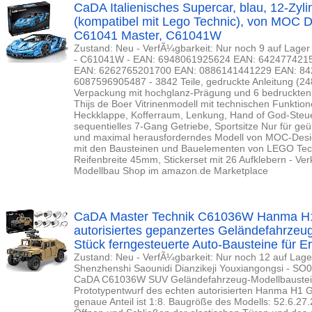
CaDA Italienisches Supercar, blau, 12-Zyli
(kompatibel mit Lego Technic), von MOC De
C61041 Master, C61041W
Zustand: Neu - VerfÃ¼gbarkeit: Nur noch 9 auf Lager
- C61041W - EAN: 6948061925624 EAN: 642477421
EAN: 6262765201700 EAN: 0886141441229 EAN: 8
6087596905487 - 3842 Teile, gedruckte Anleitung (24
Verpackung mit hochglanz-Prägung und 6 bedruckten 
Thijs de Boer Vitrinenmodell mit technischen Funktione
Heckklappe, Kofferraum, Lenkung, Hand of God-Steu
sequentielles 7-Gang Getriebe, Sportsitze Nur für g
und maximal herausforderndes Modell von MOC-Desig
mit den Bausteinen und Bauelementen von LEGO Te
Reifenbreite 45mm, Stickerset mit 26 Aufklebern - Ve
Modellbau Shop im amazon.de Marketplace
CaDA Master Technik C61036W Hanma H1
autorisiertes gepanzertes Geländefahrzeu
Stück ferngesteuerte Auto-Bausteine für 
Zustand: Neu - VerfÃ¼gbarkeit: Nur noch 12 auf Lage
Shenzhenshi Saounidi Dianzikeji Youxiangongsi - 
CaDA C61036W SUV Geländefahrzeug-Modellbaustei
Prototypentwurf des echten autorisierten Hanma H1 
genaue Anteil ist 1:8. Baugröße des Modells: 52.6.27