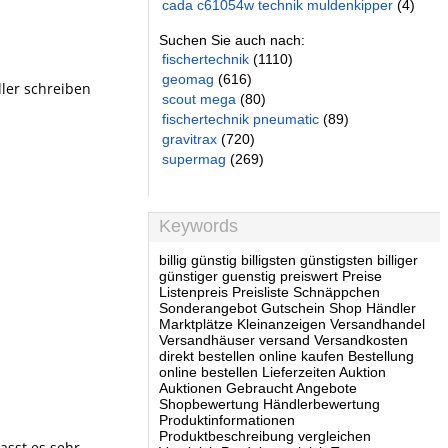
cada c61054w technik muldenkipper
(4)
Suchen Sie auch nach:
fischertechnik
(1110)
geomag
(616)
dler schreiben
scout mega
(80)
fischertechnik pneumatic
(89)
gravitrax
(720)
supermag
(269)
Keywords
billig günstig billigsten günstigsten billiger
günstiger guenstig preiswert Preise
Listenpreis Preisliste Schnäppchen
Sonderangebot Gutschein Shop Händler
Marktplätze Kleinanzeigen Versandhandel
Versandhäuser versand Versandkosten
direkt bestellen online kaufen Bestellung
online bestellen Lieferzeiten Auktion
Auktionen Gebraucht Angebote
Shopbewertung Händlerbewertung
Produktinformationen
Produktbeschreibung vergleichen
passt es sehr