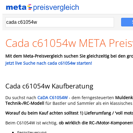
Cada c61054w META Preisv
Mit dem Meta-Preisvergleich suchen Sie gleichzeitig bei den gro
Jetzt live Suche nach cada c61054w starten!
Cada c61054w Kaufberatung
Du suchst nach
CaDA C61054W
- dem ferngesteuerten
Muldenki
Technik-/RC-Modell
für Bastler und Sammler als ein klassisches 
Worauf du beim Kauf achten solltest
1) Lieferumfang / 'voll moto
Beim C61054W ist wichtig,
ob wirklich die RC-/Motor-Komponen
Fernsteuerung