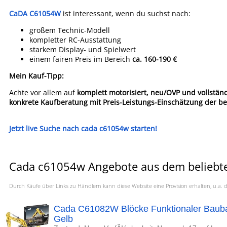
CaDA C61054W
ist interessant, wenn du suchst nach:
großem Technic-Modell
kompletter RC-Ausstattung
starkem Display- und Spielwert
einem fairen Preis im Bereich
ca. 160-190 €
Mein Kauf-Tipp:
Achte vor allem auf
komplett motorisiert, neu/OVP und vollstän
konkrete Kaufberatung mit Preis-Leistungs-Einschätzung der be
Jetzt live Suche nach cada c61054w starten!
Cada c61054w Angebote aus dem beliebte
Durch Käufe über Links zu Händlern kann diese Website eine Provision erhalten, u.
Cada C61082W Blöcke Funktionaler Bauba
Gelb