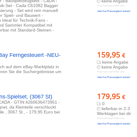
r - Bauspielzeugsets - CaDA -
keine Angabe
nik-Set - Cada C61082 Bagger
Preis kann jetzt höher sein
rung - Set wird rein manuell
Jetzt live Preisvergleich starten!
r Spiel- und Bauwert -
 Ideal für Technik-Fans -
nd Sammler Kompatibel mit
rbar mit Standard-Steinen -
159,95
€
ay Ferngesteuert -NEU-
keine Angabe
lich auf dem eBay-Marktplatz in
keine Angabe
ieren Sie die Suchergebnisse um
Preis kann jetzt höher sein
Jetzt live Preisvergleich starten!
179,95
€
-Spielset, (3067 St)
- CADA - GTIN:4260636473951 -
0
net, da Kleinteile verschluckt
lieferbar-in 2-3
e , 3067 St., - 179,95 Euro bei
Werktagen bei dir
Preis kann jetzt höher sein
Jetzt live Preisvergleich starten!