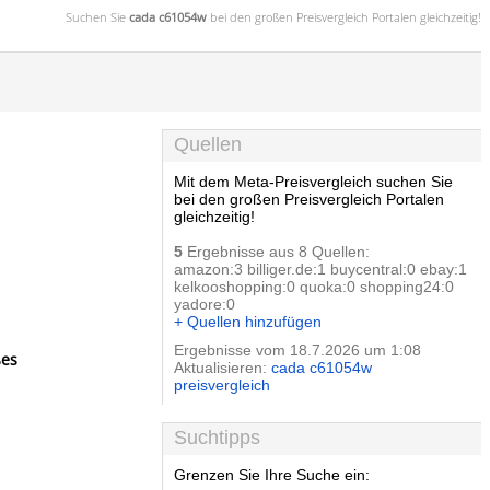
Suchen Sie
cada c61054w
bei den großen
Preisvergleich
Portalen gleichzeitig!
Quellen
Mit dem Meta-Preisvergleich suchen Sie
bei den großen Preisvergleich Portalen
gleichzeitig!
5
Ergebnisse aus 8 Quellen:
amazon:3 billiger.de:1 buycentral:0 ebay:1
kelkooshopping:0 quoka:0 shopping24:0
yadore:0
+ Quellen hinzufügen
Ergebnisse vom 18.7.2026 um 1:08
ßes
Aktualisieren:
cada c61054w
preisvergleich
Suchtipps
Grenzen Sie Ihre Suche ein: