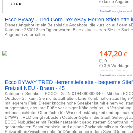
keine Angabe
Preis kann jetzt höher sein
Jetzt live Preisvergleich starten!
Ecco Byway - Tred Gore-Tex eBay Herren Stiefelette 
Dieses Angebot ist ein Beispiel für Angebote, die kürzlich auf dem e
Kategorie 260012 verfügbar waren. Bitte aktualisieren Sie die Such
Angebote zu erhalten.
147,20
€
0
3-5 Werktage
Preis kann jetzt höher sein
Jetzt live Preisvergleich starten!
Ecco BYWAY TRED Herrenstiefelette - bequeme Stief
Freizeit NEU - Braun - 45
Kategorie: Sneaker - ECCO - GTIN:0194890862340 - Mit dem E
Outdoor-Stil kann Sie nichts aufhalten. Eine Kombination aus High
mit legerem Flair. Dieser knöchelhohe Sneaker ist mit einem vollstä
ausgestattet, das Ihre Füße vor eisiger Kälte schützt. In Verbindun
mit beschichteter Oberfläche für Wasserbeständigkeit und optimal
BYWAY TRED bringt robusten Outdoor-Style in die Stadt.Gefertigt 
ECCO Nubukleder mit TextileinsätzenMit gepolstertem Schaftrand im
gesprenkelten Schnürsenkeln und alpinen Zackendetails am KnöchelS
PolyurethanZwischensohle für Dämpfung bei jedem SchrittGummiso