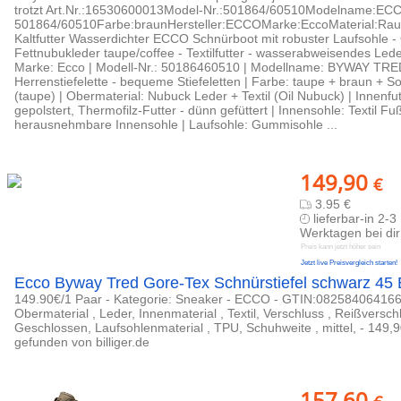
trotzt Art.Nr.:16530600013Model-Nr.:501864/60510Modelname:E
501864/60510Farbe:braunHersteller:ECCOMarke:EccoMaterial:Rauh
Kaltfutter Wasserdichter ECCO Schnürboot mit robuster Laufsohle -
Fettnubukleder taupe/coffee - Textilfutter - wasserabweisendes Lede
Marke: Ecco | Modell-Nr.: 50186460510 | Modellname: BYWAY TRED 
Herrenstiefelette - bequeme Stiefeletten | Farbe: taupe + braun + S
(taupe) | Obermaterial: Nubuck Leder + Textil (Oil Nubuck) | Innenfutt
gepolstert, Thermofilz-Futter - dünn gefüttert | Innensohle: Textil F
herausnehmbare Innensohle | Laufsohle: Gummisohle ...
149,90
€
3.95 €
lieferbar-in 2-3
Werktagen bei dir
Preis kann jetzt höher sein
Jetzt live Preisvergleich starten!
Ecco Byway Tred Gore-Tex Schnürstiefel schwarz 45
149.90€/1 Paar - Kategorie: Sneaker - ECCO - GTIN:0825840641660
Obermaterial , Leder, Innenmaterial , Textil, Verschluss , Reißversch
Geschlossen, Laufsohlenmaterial , TPU, Schuhweite , mittel, - 149,
gefunden von billiger.de
157,60