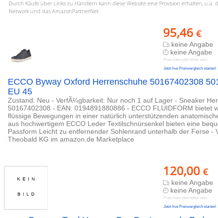
Durch Käufe über Links zu Händlern kann diese Website eine Provision erhalten, u.a. 
Network und das AmazonPartnerNet
95,46
€
keine Angabe
keine Angabe
Preis kann jetzt höher sein
Jetzt live Preisvergleich starten!
ECCO Byway Oxford Herrenschuhe 50167402308 50
EU 45
Zustand: Neu - VerfÃ¼gbarkeit: Nur noch 1 auf Lager - Sneaker He
50167402308 - EAN: 0194891880886 - ECCO FLUIDFORM bietet wei
flüssige Bewegungen in einer natürlich unterstützenden anatomisch
aus hochwertigem ECCO Leder Textilschnürsenkel bieten eine beq
Passform Leicht zu entfernender Sohlenrand unterhalb der Ferse -
Theobald KG im amazon.de Marketplace
120,00
€
keine Angabe
keine Angabe
Preis kann jetzt höher sein
Jetzt live Preisvergleich starten!