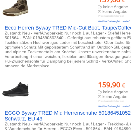
€
keine Angabe
keine Angabe
Preis kann jetzt höher sein
Jetzt live Preisvergleich starten!
Ecco Herren Byway TRED Mid-Cut Boot, Taupe/Coffe
Zustand: Neu - VerfÃ¼gbarkeit: Nur noch 1 auf Lager - Stiefel Herre
501864 - EAN: 0194890862340 - Gefertigt aus robustem geöltem 
Textileinsätzen Hochwertiges Leder mit beschichteter Oberfläche fü
optimalen Schutz Mit gepolstertem Schaftrand im Outdoor-Stil, ges
und alpinen Zackendetails am Knöchel Unsere unverkennbare n
Verarbeitung rt einen weichen, flexiblen und flüssigen Bewegungsabla
PU-Zwischensohle für Dämpfung bei jedem Schritt - VerkÃ¤ufer: S
amazon.de Marketplace
159,90
€
keine Angabe
keine Angabe
Preis kann jetzt höher sein
Jetzt live Preisvergleich starten!
ECCO Byway TRED Mid Herrenschuhe 50186451052
Schwarz, EU 43
Zustand: Neu - VerfÃ¼gbarkeit: Nur noch 1 auf Lager - Trekking- 
& Wanderschuhe für Herren - ECCO Ecco - 501864 - EAN: 01948908