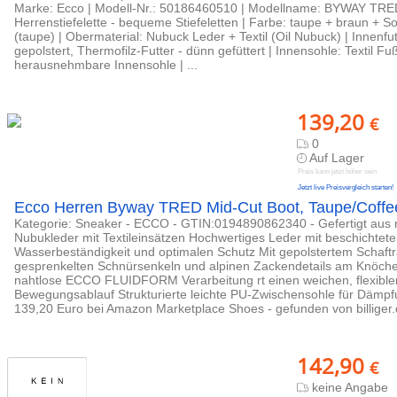
Marke: Ecco | Modell-Nr.: 50186460510 | Modellname: BYWAY TRED 
Herrenstiefelette - bequeme Stiefeletten | Farbe: taupe + braun + S
(taupe) | Obermaterial: Nubuck Leder + Textil (Oil Nubuck) | Innenfutt
gepolstert, Thermofilz-Futter - dünn gefüttert | Innensohle: Textil F
herausnehmbare Innensohle | ...
139,20
€
0
Auf Lager
Preis kann jetzt höher sein
Jetzt live Preisvergleich starten!
Ecco Herren Byway TRED Mid-Cut Boot, Taupe/Coffe
Kategorie: Sneaker - ECCO - GTIN:0194890862340 - Gefertigt au
Nubukleder mit Textileinsätzen Hochwertiges Leder mit beschichtete
Wasserbeständigkeit und optimalen Schutz Mit gepolstertem Schaftr
gesprenkelten Schnürsenkeln und alpinen Zackendetails am Knöch
nahtlose ECCO FLUIDFORM Verarbeitung rt einen weichen, flexiblen
Bewegungsablauf Strukturierte leichte PU-Zwischensohle für Dämpfu
139,20 Euro bei Amazon Marketplace Shoes - gefunden von billiger
142,90
€
keine Angabe