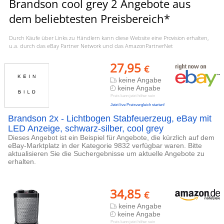
Brandson cool grey 2 Angebote aus
dem beliebtesten Preisbereich*
Durch Käufe über Links zu Händlern kann diese Website eine Provision erhalten,
u.a. durch das eBay Partner Network und das AmazonPartnerNet
27,95
€
keine Angabe
keine Angabe
Preis kann jetzt höher sein
Jetzt live Preisvergleich starten!
Brandson 2x - Lichtbogen Stabfeuerzeug, eBay mit
LED Anzeige, schwarz-silber, cool grey
Dieses Angebot ist ein Beispiel für Angebote, die kürzlich auf dem
eBay-Marktplatz in der Kategorie 9832 verfügbar waren. Bitte
aktualisieren Sie die Suchergebnisse um aktuelle Angebote zu
erhalten.
34,85
€
keine Angabe
keine Angabe
Preis kann jetzt höher sein