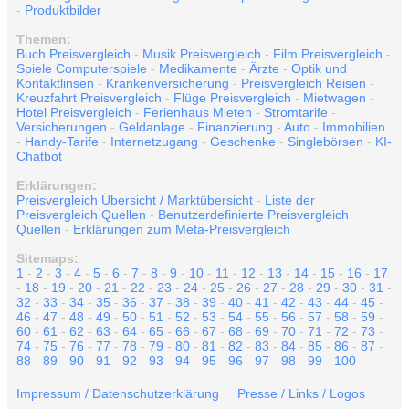
-
Produktbilder
Themen:
Buch Preisvergleich
-
Musik Preisvergleich
-
Film Preisvergleich
-
Spiele Computerspiele
-
Medikamente
-
Ärzte
-
Optik und
Kontaktlinsen
-
Krankenversicherung
-
Preisvergleich Reisen
-
Kreuzfahrt Preisvergleich
-
Flüge Preisvergleich
-
Mietwagen
-
Hotel Preisvergleich
-
Ferienhaus Mieten
-
Stromtarife
-
Versicherungen
-
Geldanlage
-
Finanzierung
-
Auto
-
Immobilien
-
Handy-Tarife
-
Internetzugang
-
Geschenke
-
Singlebörsen
-
KI-
Chatbot
Erklärungen:
Preisvergleich Übersicht / Marktübersicht
-
Liste der
Preisvergleich Quellen
-
Benutzerdefinierte Preisvergleich
Quellen
-
Erklärungen zum Meta-Preisvergleich
Sitemaps:
1
-
2
-
3
-
4
-
5
-
6
-
7
-
8
-
9
-
10
-
11
-
12
-
13
-
14
-
15
-
16
-
17
-
18
-
19
-
20
-
21
-
22
-
23
-
24
-
25
-
26
-
27
-
28
-
29
-
30
-
31
-
32
-
33
-
34
-
35
-
36
-
37
-
38
-
39
-
40
-
41
-
42
-
43
-
44
-
45
-
46
-
47
-
48
-
49
-
50
-
51
-
52
-
53
-
54
-
55
-
56
-
57
-
58
-
59
-
60
-
61
-
62
-
63
-
64
-
65
-
66
-
67
-
68
-
69
-
70
-
71
-
72
-
73
-
74
-
75
-
76
-
77
-
78
-
79
-
80
-
81
-
82
-
83
-
84
-
85
-
86
-
87
-
88
-
89
-
90
-
91
-
92
-
93
-
94
-
95
-
96
-
97
-
98
-
99
-
100
-
Impressum / Datenschutzerklärung
Presse / Links / Logos