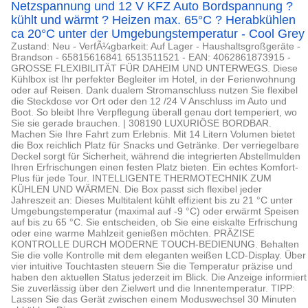
Netzspannung und 12 V KFZ Auto Bordspannung ?
kühlt und wärmt ? Heizen max. 65°C ? Herabkühlen
ca 20°C unter der Umgebungstemperatur - Cool Grey
Zustand: Neu - VerfÃ¼gbarkeit: Auf Lager - Haushaltsgroßgeräte -
Brandson - 65815616841 6513511521 - EAN: 4062861873915 -
GROSSE FLEXIBILITÄT FÜR DAHEIM UND UNTERWEGS. Diese
Kühlbox ist Ihr perfekter Begleiter im Hotel, in der Ferienwohnung
oder auf Reisen. Dank dualem Stromanschluss nutzen Sie flexibel
die Steckdose vor Ort oder den 12 /24 V Anschluss im Auto und
Boot. So bleibt Ihre Verpflegung überall genau dort temperiert, wo
Sie sie gerade brauchen. | 308190 LUXURIÖSE BORDBAR.
Machen Sie Ihre Fahrt zum Erlebnis. Mit 14 Litern Volumen bietet
die Box reichlich Platz für Snacks und Getränke. Der verriegelbare
Deckel sorgt für Sicherheit, während die integrierten Abstellmulden
Ihren Erfrischungen einen festen Platz bieten. Ein echtes Komfort-
Plus für jede Tour. INTELLIGENTE THERMOTECHNIK ZUM
KÜHLEN UND WÄRMEN. Die Box passt sich flexibel jeder
Jahreszeit an: Dieses Multitalent kühlt effizient bis zu 21 °C unter
Umgebungstemperatur (maximal auf -9 °C) oder erwärmt Speisen
auf bis zu 65 °C. Sie entscheiden, ob Sie eine eiskalte Erfrischung
oder eine warme Mahlzeit genießen möchten. PRÄZISE
KONTROLLE DURCH MODERNE TOUCH-BEDIENUNG. Behalten
Sie die volle Kontrolle mit dem eleganten weißen LCD-Display. Über
vier intuitive Touchtasten steuern Sie die Temperatur präzise und
haben den aktuellen Status jederzeit im Blick. Die Anzeige informiert
Sie zuverlässig über den Zielwert und die Innentemperatur. TIPP:
Lassen Sie das Gerät zwischen einem Moduswechsel 30 Minuten