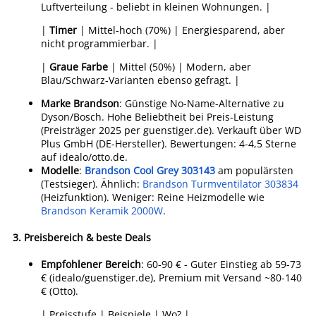
Luftverteilung - beliebt in kleinen Wohnungen. |
|
Timer
| Mittel-hoch (70%) | Energiesparend, aber
nicht programmierbar. |
|
Graue Farbe
| Mittel (50%) | Modern, aber
Blau/Schwarz-Varianten ebenso gefragt. |
Marke Brandson
: Günstige No-Name-Alternative zu
Dyson/Bosch. Hohe Beliebtheit bei Preis-Leistung
(Preisträger 2025 per guenstiger.de). Verkauft über WD
Plus GmbH (DE-Hersteller). Bewertungen: 4-4,5 Sterne
auf idealo/otto.de.
Modelle
:
Brandson Cool Grey 303143
am populärsten
(Testsieger). Ähnlich:
Brandson Turmventilator 303834
(Heizfunktion). Weniger: Reine Heizmodelle wie
Brandson Keramik 2000W
.
3.
Preisbereich & beste Deals
Empfohlener Bereich
: 60-90 € - Guter Einstieg ab 59-73
€ (idealo/guenstiger.de), Premium mit Versand ~80-140
€ (Otto).
| Preisstufe | Beispiele | Wo? |