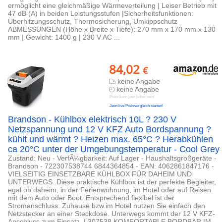
ermöglicht eine gleichmäßige Wärmeverteilung | Leiser Betrieb mit
47 dB (A) in beiden Leistungsstufen |Sicherheitsfunktionen:
Überhitzungsschutz, Thermosicherung, Umkippschutz
ABMESSUNGEN (Höhe x Breite x Tiefe): 270 mm x 170 mm x 130
mm | Gewicht: 1400 g | 230 V AC ...
84,02
€
keine Angabe
keine Angabe
Preis kann jetzt höher sein
Jetzt live Preisvergleich starten!
Brandson - Kühlbox elektrisch 10L ? 230 V
Netzspannung und 12 V KFZ Auto Bordspannung ?
kühlt und wärmt ? Heizen max. 65°C ? Herabkühlen
ca 20°C unter der Umgebungstemperatur - Cool Grey
Zustand: Neu - VerfÃ¼gbarkeit: Auf Lager - Haushaltsgroßgeräte -
Brandson - 722307538744 6844364854 - EAN: 4062861847176 -
VIELSEITIG EINSETZBARE KÜHLBOX FÜR DAHEIM UND
UNTERWEGS. Diese praktische Kühlbox ist der perfekte Begleiter,
egal ob daheim, in der Ferienwohnung, im Hotel oder auf Reisen
mit dem Auto oder Boot. Entsprechend flexibel ist der
Stromanschluss: Zuhause bzw.im Hotel nutzen Sie einfach den
Netzstecker an einer Steckdose. Unterwegs kommt der 12 V KFZ-
Anschluss zum Einsatz. | 307538 KOMFORTABLE BORDBAR IM