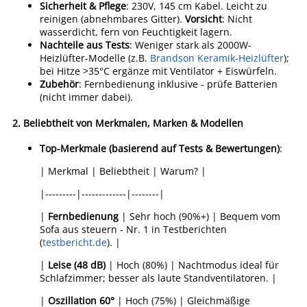
Sicherheit & Pflege
: 230V, 145 cm Kabel. Leicht zu
reinigen (abnehmbares Gitter).
Vorsicht
: Nicht
wasserdicht, fern von Feuchtigkeit lagern.
Nachteile aus Tests
: Weniger stark als 2000W-
Heizlüfter-Modelle (z.B.
Brandson Keramik-Heizlüfter
);
bei Hitze >35°C ergänze mit Ventilator + Eiswürfeln.
Zubehör
: Fernbedienung inklusive - prüfe Batterien
(nicht immer dabei).
2.
Beliebtheit von Merkmalen, Marken & Modellen
Top-Merkmale (basierend auf Tests & Bewertungen)
:
| Merkmal | Beliebtheit | Warum? |
|---------|-------------|--------|
|
Fernbedienung
| Sehr hoch (90%+) | Bequem vom
Sofa aus steuern - Nr. 1 in Testberichten
(
testbericht.de
). |
|
Leise (48 dB)
| Hoch (80%) | Nachtmodus ideal für
Schlafzimmer; besser als laute Standventilatoren. |
|
Oszillation 60°
| Hoch (75%) | Gleichmäßige