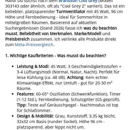
Hallo! Du suchst nach dem
Brandson Cool Grey
(Modell
303143 oder ähnlich, oft als "Cool Grey 2" variiert). Das ist ein
beliebter, platzsparender
Turmventilator
mit 45 Watt, 96 cm
Höhe und Fernbedienung - ideal für Sommerhitze in
mittelgroßen Räumen. Basierend auf aktuellen
Suchergebnissen (Stand 2026) fasse ich
was du beachten
musst
,
Beliebtheit von Merkmalen
,
Marke/Modell
und
Preisbereich
zusammen. Ich verlinke alle Produkte direkt
zum
Meta-Preisvergleich
.
1.
Wichtige Kaufkriterien - Was musst du beachten?
Leistung & Modi
: 45 Watt, 3 Geschwindigkeitsstufen +
3-4 Lüftungsmodi (Normal, Natur, Nacht). Perfekt für
leise Kühlung (ca. 48 dB).
Achtung
: Kein echter
Klimaanlage-Effekt, nur Umluft - gut für 20-30 m²
Räume.
Features
: 60-65° Oszillation (Schwenkfunktion), Timer
(1-12 Std.), Fernbedienung, Schutzgitter (GS-geprüft).
Tipp
: Teste auf Geräuschpegel - Nachtmodus ist top
für Schlafzimmer.
Design & Mobilität
: Grau, Kunststoff, 3,35 kg leicht,
32x32 cm Basis (runder Sockel). Höhe 96 cm -
platzsparend, aber kippt nicht um.