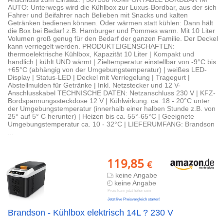
AUTO: Unterwegs wird die Kühlbox zur Luxus-Bordbar, aus der sich
Fahrer und Beifahrer nach Belieben mit Snacks und kalten
Getränken bedienen können. Oder wärmen statt kühlen: Dann hält
die Box bei Bedarf z.B. Hamburger und Pommes warm. Mit 10 Liter
Volumen groß genug für den Bedarf der ganzen Familie. Der Deckel
kann verriegelt werden. PRODUKTEIGENSCHAFTEN:
thermoelektrische Kühlbox, Kapazität 10 Liter | Kompakt und
handlich | kühlt UND wärmt | Zieltemperatur einstellbar von -9°C bis
+65°C (abhängig von der Umgebungstemperatur) | weißes LED-
Display | Status-LED | Deckel mit Verriegelung | Tragegurt |
Abstellmulden für Getränke | Inkl. Netzstecker und 12 V-
Anschlusskabel TECHNISCHE DATEN: Netzanschluss 230 V | KFZ-
Bordspannungssteckdose 12 V | Kühlwirkung: ca. 18 - 20°C unter
der Umgebungstemperatur (innerhalb einer halben Stunde z.B. von
25° auf 5° C herunter) | Heizen bis ca. 55°-65°C | Geeignete
Umgebungstemperatur ca. 10 - 32°C | LIEFERUMFANG: Brandson
...
119,85
€
keine Angabe
keine Angabe
Preis kann jetzt höher sein
Jetzt live Preisvergleich starten!
Brandson - Kühlbox elektrisch 14L ? 230 V