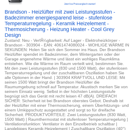
Jetzt live Preisvergleich starten!
Brandson - Heizlüfter mit zwei Leistungsstufen -
Badezimmer energiesparend leise - stufenlose
Temperaturregelung - Keramik Heizelement -
Thermosicherung - Heizung Heater - Cool Grey
Design
Zustand: Neu - VerfÃ¼gbarkeit: Auf Lager - Elektroheizkörper -
Brandson - 303904 - EAN: 4061474080024 - WOHLIGE WÄRME IN
SEKUNDEN: Holen Sie sich den Sommer ins Haus. Der Brandson
Heizlüfter spendet im Badezimmer, dem Wintergarten oder der
Garage angenehme Wärme und lässt ein wohliges Raumklima
entstehen. Wie die Wärme im Raum verteilt wird, bestimmen Sie.
Mit den zwei Leistungsstufen (830 und 1500 Watt), der stufenlosen
Temperaturregelung und der zuschaltbaren Oszillation haben Sie
alle Optionen in der Hand. | 303904 KRAFTVOLL UND LEISE: Mit
seinen 1500 Watt bringt der Brandson Heizlüfter die
Raumumgebung schnell auf Temperatur. Akustisch merken Sie von
seinem Einsatz wenig. Selbst in der höchsten Leistungsstufe
begnügt sich das Gerät mit recht leisen 47 dB(A). DREIFACH
SICHER: Sicherheit ist bei Brandson oberstes Gebot. Deshalb ist
der Heizlüfter mit einer Thermosicherung, einem Überhitzungs- und
einem Umkippschutz ausgestattet und sorgt so für dreifache
Sicherheit. PRODUKTVORTEILE: Zwei Leistungsstufen (830 Watt,
1500 Watt) | Raumthermostat mit stufenloser Temperaturregelung |
Ventilationsfunktion: Ventilator in den Einzelbetrieb schaltbar |
Langlebiges Keramik-Heizelement | Zuschaltbare Oszillation (40°)