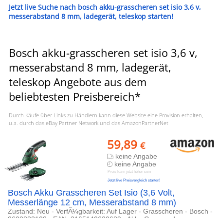
Jetzt live Suche nach bosch akku-grasscheren set isio 3,6 v,
messerabstand 8 mm, ladegerät, teleskop starten!
Bosch akku-grasscheren set isio 3,6 v,
messerabstand 8 mm, ladegerät,
teleskop Angebote aus dem
beliebtesten Preisbereich*
Durch Käufe über Links zu Händlern kann diese Website eine Provision erhalten,
u.a. durch das eBay Partner Network und das AmazonPartnerNet
59,89
€
keine Angabe
keine Angabe
Preis kann jetzt höher sein
Jetzt live Preisvergleich starten!
Bosch Akku Grasscheren Set Isio (3,6 Volt,
Messerlänge 12 cm, Messerabstand 8 mm)
Zustand: Neu - VerfÃ¼gbarkeit: Auf Lager - Grasscheren - Bosch -