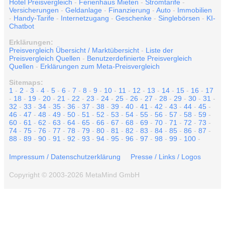
Hotel Preisvergleich
-
Ferienhaus Mieten
-
Stromtarife
-
Versicherungen
-
Geldanlage
-
Finanzierung
-
Auto
-
Immobilien
-
Handy-Tarife
-
Internetzugang
-
Geschenke
-
Singlebörsen
-
KI-
Chatbot
Erklärungen:
Preisvergleich Übersicht / Marktübersicht
-
Liste der
Preisvergleich Quellen
-
Benutzerdefinierte Preisvergleich
Quellen
-
Erklärungen zum Meta-Preisvergleich
Sitemaps:
1
-
2
-
3
-
4
-
5
-
6
-
7
-
8
-
9
-
10
-
11
-
12
-
13
-
14
-
15
-
16
-
17
-
18
-
19
-
20
-
21
-
22
-
23
-
24
-
25
-
26
-
27
-
28
-
29
-
30
-
31
-
32
-
33
-
34
-
35
-
36
-
37
-
38
-
39
-
40
-
41
-
42
-
43
-
44
-
45
-
46
-
47
-
48
-
49
-
50
-
51
-
52
-
53
-
54
-
55
-
56
-
57
-
58
-
59
-
60
-
61
-
62
-
63
-
64
-
65
-
66
-
67
-
68
-
69
-
70
-
71
-
72
-
73
-
74
-
75
-
76
-
77
-
78
-
79
-
80
-
81
-
82
-
83
-
84
-
85
-
86
-
87
-
88
-
89
-
90
-
91
-
92
-
93
-
94
-
95
-
96
-
97
-
98
-
99
-
100
-
Impressum / Datenschutzerklärung
Presse / Links / Logos
Copyright © 2003-2026 MetaMind GmbH