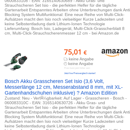
0600833108 - EAN: 3165140630689 - Akku Gras- und
Strauchscheren Set Isio - die perfekten Helfer für die tägliche
Gartenarbeit Entspanntes Arbeiten ohne Unterbrechungen dank Anti
Blocking System Multifunktional: Eine neue Reihe von Multi-Click-
Aufsätzen macht den Isio noch vielseitiger Kurze Ladezeiten und
keine Selbstentladung dank Lithium-Ionen Technologie
Lieferumfang: Bosch Isio, Ladegerät, Multi-Click-Grasscherblatt 8
cm, Multi-Click-Strauchscherenmesser 12 cm - bei Amazon.de
75,01
€
keine Angabe
keine Angabe
Preis kann jetzt höher sein
Jetzt live Preisvergleich starten!
Bosch Akku Grasscheren Set Isio (3,6 Volt,
Messerlänge 12 cm, Messerabstand 8 mm, mit XL-
Gartenhandschuhen inklusive) ? Amazon Edition
Zustand: Neu - VerfÃ¼gbarkeit: Auf Lager - Grasscheren - Bosch -
060083310C - EAN: 3165140630726 - Akku Gras- und
Strauchscheren Set Isio - die perfekten Helfer für die tägliche
Gartenarbeit Entspanntes Arbeiten ohne Unterbrechungen dank Anti
Blocking System Multifunktional: Eine neue Reihe von Multi-Click-
Aufsätzen macht den Isio noch vielseitiger Kurze Ladezeiten und
keine Selbstentladung dank Lithium-Ionen Technologie