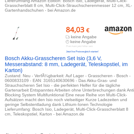
Lieferumfang Amazon Edition: Bosch Isio, Ladegerät, Multi-Click-
Grasscherblatt 8 cm, Multi-Click-Strauchscherenmesser 12 cm, XL-
Gartenhandschuhen - bei Amazon.de
84,03
€
keine Angabe
keine Angabe
Preis kann jetzt höher sein
Jetzt live Preisvergleich starten!
Bosch Akku-Grasscheren Set Isio (3,6 V,
Messerabstand: 8 mm, Ladegerät, Teleskopstiel, im
Karton)
Zustand: Neu - VerfÃ¼gbarkeit: Auf Lager - Grasscheren - Bosch -
0600833109 - EAN: 3165140630696 - Das Akku-Gras- und
Strauchscheren Set Isio - die perfekten Helfer für die tägliche
Gartenarbeit Entspanntes Arbeiten ohne Unterbrechungen dank Anti
Blocking System Multifunktional Eine neue Reihe von Multi-Click-
Aufsätzen macht den Isio noch vielseitiger Kurze Ladezeiten und
geringe Selbstentladung dank Lithium-Ionen Technologie
Lieferumfang: Bosch Isio, Ladegerät, Multi-Click-Grasscherblatt 8
cm, Teleskopstiel, Karton - bei Amazon.de