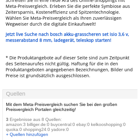
Schreiten Sie in eine neue Ära des Online-Shoppings mit
Meta-Preisvergleich. Erleben Sie die perfekte Symbiose aus
Zeitersparnis, Kosteneffizienz und Spitzentechnologie.
Wählen Sie Meta-Preisvergleich als Ihren zuverlässigen
Wegweiser durch die digitale Einkaufswelt!
Jetzt live Suche nach bosch akku-grasscheren set isio 3,6 v,
messerabstand 8 mm, ladegerät, teleskop starten!
* Die Produktangebote auf dieser Seite sind zum Zeitpunkt
des Seitenaurufes nicht gültig. Haftung für die in den
Produktangeboten angegebenen Bezeichnungen, Bilder und
Preise ist grundsätzlich ausgeschlossen.
Quellen
Mit dem Meta-Preisvergleich suchen Sie bei den großen
Preisvergleich Portalen gleichzeitig!
3
Ergebnisse aus 8 Quellen:
amazon:3 billiger.de:0 buycentral:0 ebay:0 kelkooshopping:0
quoka:0 shopping24:0 yadore:0
+ Quellen hinzufügen