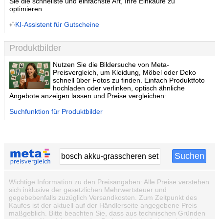
Sie die schnellste und einfachste Art, Ihre Einkäufe zu
optimieren.
KI-Assistent für Gutscheine
Produktbilder
Nutzen Sie die Bildersuche von Meta-
Preisvergleich, um Kleidung, Möbel oder Deko
schnell über Fotos zu finden. Einfach Produktfoto
hochladen oder verlinken, optisch ähnliche
Angebote anzeigen lassen und Preise vergleichen:
Suchfunktion für Produktbilder
Wichtige Information zu den Preisangaben: Alle Preise verstehen
sich inklusive der gesetzlichen Mehrwertsteuer und
gegebebenfalls zuzüglich Versandkosten. Zum Zeitpunkt des
Kaufes ist der aktuell auf der Händlerseite angegebene Preis
maßgeblich. Bitte beachten Sie, dass aus technischen Gründen