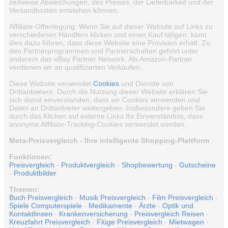
zeitweise Abweichungen, des Preises, der Lieferbarkeit und der
Versandkosten entstehen können.
Affiliate-Offenlegung: Wenn Sie auf dieser Website auf Links zu
verschiedenen Händlern klicken und einen Kauf tätigen, kann
dies dazu führen, dass diese Website eine Provision erhält. Zu
den Partnerprogrammen und Partnerschaften gehört unter
anderem das eBay Partner Network. Als Amazon-Partner
verdienen wir an qualifizierten Verkäufen.
Diese Website verwendet
Cookies
und Dienste von
Drittanbietern. Durch die Nutzung dieser Website erklären Sie
sich damit einverstanden, dass wir Cookies verwenden und
Daten an Drittanbieter weitergeben. Insbesondere geben Sie
durch das Klicken auf externe Links Ihr Einverständnis, dass
anonyme Affiliate-Tracking-Cookies verwendet werden.
Meta-Preisvergleich - Ihre intelligente Shopping-Plattform
Funktionen:
Preisvergleich
-
Produktvergleich
-
Shopbewertung
-
Gutscheine
-
Produktbilder
Themen:
Buch Preisvergleich
-
Musik Preisvergleich
-
Film Preisvergleich
-
Spiele Computerspiele
-
Medikamente
-
Ärzte
-
Optik und
Kontaktlinsen
-
Krankenversicherung
-
Preisvergleich Reisen
-
Kreuzfahrt Preisvergleich
-
Flüge Preisvergleich
-
Mietwagen
-