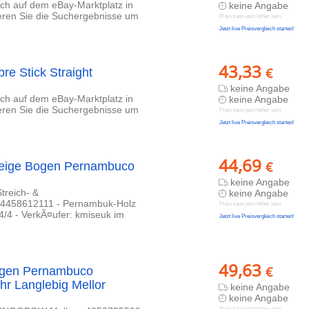
lich auf dem eBay-Marktplatz in
keine Angabe
ieren Sie die Suchergebnisse um
Preis kann jetzt höher sein
Jetzt live Preisvergleich starten!
43,33
€
re Stick Straight
keine Angabe
lich auf dem eBay-Marktplatz in
keine Angabe
ieren Sie die Suchergebnisse um
Preis kann jetzt höher sein
Jetzt live Preisvergleich starten!
44,69
€
 Geige Bogen Pernambuco
keine Angabe
treich- &
keine Angabe
634458612111 - Pernambuk-Holz
Preis kann jetzt höher sein
4/4 - VerkÃ¤ufer: kmiseuk im
Jetzt live Preisvergleich starten!
49,63
€
Bogen Pernambuco
hr Langlebig Mellor
keine Angabe
keine Angabe
Preis kann jetzt höher sein