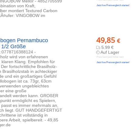
- VINGOBOW Mellor - 4852705599
ination von Kraft,
Jetzt live Preisvergleich starten!
ilber montiert Textured Carbon
VerkÃ¤ufer: VINGOBOW im
49,85
€
obogen Pernambuco
 1/2 Größe
5.99 €
N:0778716388124 -
Auf Lager
olz wird von erfahrenen
Preis kann jetzt höher sein
 klaren Klang. Empfohlen für
Jetzt live Preisvergleich starten!
r fortschrittliche Brasilholz-
 Brasilholzstab in achteckiger
de und ein großartiges Gefühl
llobogen ist ca. 73gr, 63cm
verwenden ungebleichtes
er eine große
behandelt werden kann. GROßER
unkt ermöglicht es Spielern,
er passt es immer mehrmals an,
ereich liegt. GUT HANDGEFERTIGT
rittene ist vollständig in
ere Arbeit, spielbereit. - 49,85
ger.de