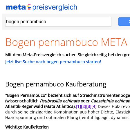
Bogen pernambuco META P
Mit dem Meta-Preisvergleich suchen Sie gleichzeitig bei den gro
Jetzt live Suche nach bogen pernambuco starten!
Bogen pernambuco Kaufberatung
"Bogen Pernambuco" bezieht sich auf Streichinstrumentenbögen 
(wissenschaftlich
Paubrasilia echinata
oder
Caesalpinia echinat
Atlantik-Regenwald (Mata Atlântica).
[1]
[2]
[3]
[4]
Dieses Holz revo
durch seine einzigartige Kombination aus hoher Dichte, Elastizi
Haarrspannung und optimalen Klang (feinfühlig, agil, dynamisc
Wichtige Kaufkriterien