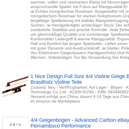
warmen, vollen und resonanten Klang mit hervorragend
anspruchsvolle Spieler mit Fokus auf Klangqualität.Er 
œ Echtes mongolisches Rosshaar: Ausgestattet mit u
mongolischem Rosshaar für starken Kolophonium-Gri
langlebige Spielleistung mit stabiler Klangübertragung
Suchen. œ Handgefertigter achteckiger Stock: Der ac
zusätzliche Stabilität und präzise Kontrolle. Jede Einhe
um gleichmäßige Qualität und zuverlässige Spielbarke
Komfortabler Ledergriff & warme Klangqualität: Ergono
Halt und Komfort bei langen Spielzeiten. Liefert ei
mit guter Dynamik und Ausdruckskraft. œ Glatter, Pol
Von Erfahrenen Geigenbauern Handgeschnitzt Und Ha
Warmen, Vollständigen Ton Bei Verwendung Von Kolop
1 Nice Design Full Size 4/4 Violine Geig
Brasilholz Violine Teile
Zustand: Neu - VerfÃ¼gbarkeit: Auf Lager - Bögen -
Technologe Co.,Ltd - A1300-KUSG - EAN: 063445862942
Versand erfolgt aus China, dauert 4-14 Tage aus Chin
im amazon.de Marketplace
4/4 Geigenbogen - Advanced Carbon eBay F
Pernambuco Performance