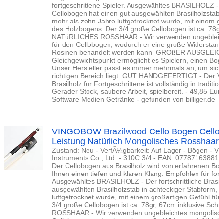
fortgeschrittene Spieler. Ausgewähltes BRASILHOLZ - De
Cellobogen hat einen gut ausgewählten Brasilholzstab
mehr als zehn Jahre luftgetrocknet wurde, mit einem 
des Holzbogens. Der 3/4 große Cellobogen ist ca. 78g
NATüRLICHES ROSSHAAR - Wir verwenden ungebleic
für den Cellobogen, wodurch er eine große Widerstands
Rosinen behandelt werden kann. GROßER AUSGLEIC
Gleichgewichtspunkt ermöglicht es Spielern, einen Boge
Unser Hersteller passt es immer mehrmals an, um sich
richtigen Bereich liegt. GUT HANDGEFERTIGT - Der
Brasilholz für Fortgeschrittene ist vollständig in traditi
Gerader Stock, saubere Arbeit, spielbereit. - 49,85 
Software Medien Getränke - gefunden von billiger.de
VINGOBOW Brazilwood Cello Bogen Cell
Leistung Natürlich Mongolisches Rosshaar
Zustand: Neu - VerfÃ¼gbarkeit: Auf Lager - Bögen 
Instruments Co., Ltd. - 310C 3/4 - EAN: 07787163
Der Cellobogen aus Brasilholz wird von erfahrenen B
Ihnen einen tiefen und klaren Klang. Empfohlen für for
Ausgewähltes BRASILHOLZ - Der fortschrittliche Brasi
ausgewählten Brasilholzstab in achteckiger Stabform,
luftgetrocknet wurde, mit einem großartigen Gefühl f
3/4 große Cellobogen ist ca. 78gr, 67cm inklusive 
ROSSHAAR - Wir verwenden ungebleichtes mongolisc