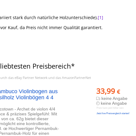
variiert stark durch natürliche Holzunterschiede).
[1]
 vor Kauf, da Preis nicht immer Qualität garantiert.
ebtesten Preisbereich*
a. durch das eBay Partner Network und das AmazonPartnerNet
33,99
€
ambuco Violinbogen aus
ilholz Violinbögen 4 4
keine Angabe
keine Angabe
cotown - Archet de violon 4/4
Preis kann jetzt höher sein
ce & präzises Spielgefühl: Mit
Jetzt live Preisvergleich starten!
von ca. 62g bietet dieser
licht eine kontrollierte,
hl. œ Hochwertiger Pernambuk-
 Pernambuk-Holz für einen