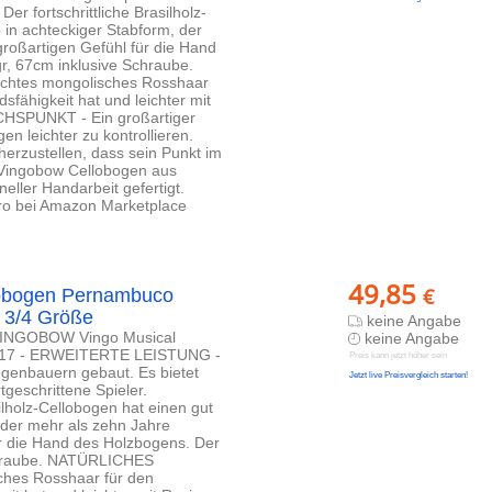
r fortschrittliche Brasilholz-
 in achteckiger Stabform, der
großartigen Gefühl für die Hand
r, 67cm inklusive Schraube.
htes mongolisches Rosshaar
fähigkeit hat und leichter mit
HSPUNKT - Ein großartiger
n leichter zu kontrollieren.
erzustellen, dass sein Punkt im
 Vingobow Cellobogen aus
oneller Handarbeit gefertigt.
Euro bei Amazon Marketplace
49,85
€
obogen Pernambuco
 3/4 Größe
keine Angabe
- VINGOBOW Vingo Musical
keine Angabe
88117 - ERWEITERTE LEISTUNG -
Preis kann jetzt höher sein
ogenbauern gebaut. Es bietet
Jetzt live Preisvergleich starten!
tgeschrittene Spieler.
lholz-Cellobogen hat einen gut
 der mehr als zehn Jahre
ür die Hand des Holzbogens. Der
Schraube. NATÜRLICHES
hes Rosshaar für den