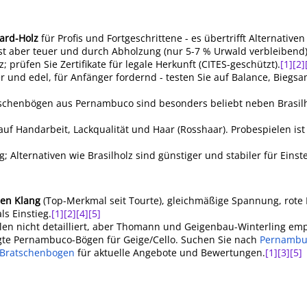
ard-Holz
für Profis und Fortgeschrittene - es übertrifft Alternativen
ist aber teuer und durch Abholzung (nur 5-7 % Urwald verbleibend)
prüfen Sie Zertifikate für legale Herkunft (CITES-geschützt).
[1]
[2]
und edel, für Anfänger fordernd - testen Sie auf Balance, Biegsa
atschenbögen aus Pernambuco sind besonders beliebt neben Brasilh
uf Handarbeit, Lackqualität und Haar (Rosshaar). Probespielen ist 
Alternativen wie Brasilholz sind günstiger und stabiler für Einste
sen Klang
(Top-Merkmal seit Tourte), gleichmäßige Spannung, rote
ls Einstieg.
[1]
[2]
[4]
[5]
llen nicht detailliert, aber Thomann und Geigenbau-Winterling em
gte Pernambuco-Bögen für Geige/Cello. Suchen Sie nach
Pernambu
Bratschenbogen
für aktuelle Angebote und Bewertungen.
[1]
[3]
[5]