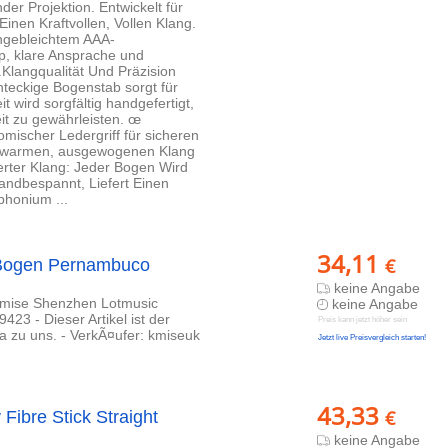
er Projektion. Entwickelt für
Einen Kraftvollen, Vollen Klang.
ngebleichtem AAA-
p, klare Ansprache und
.Klangqualität Und Präzision
hteckige Bogenstab sorgt für
it wird sorgfältig handgefertigt,
it zu gewährleisten. œ
mischer Ledergriff für sicheren
nen warmen, ausgewogenen Klang
ierter Klang: Jeder Bogen Wird
ndbespannt, Liefert Einen
honium ...
34,11
€
e Bogen Pernambuco
keine Angabe
 Kmise Shenzhen Lotmusic
keine Angabe
3 - Dieser Artikel ist der
Preis kann jetzt höher sein
a zu uns. - VerkÃ¤ufer: kmiseuk
Jetzt live Preisvergleich starten!
43,33
€
ibre Stick Straight
keine Angabe