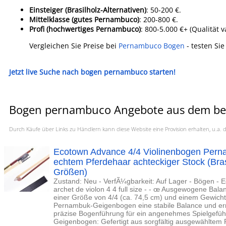
Einsteiger (Brasilholz-Alternativen)
: 50-200 €.
Mittelklasse (gutes Pernambuco)
: 200-800 €.
Profi (hochwertiges Pernambuco)
: 800-5.000 €+ (Qualität 
Vergleichen Sie Preise bei
Pernambuco Bogen
- testen Sie
Jetzt live Suche nach bogen pernambuco starten!
Bogen pernambuco Angebote aus dem beli
Durch Käufe über Links zu Händlern kann diese Website eine Provision erhalten, u.
Ecotown Advance 4/4 Violinenbogen Pern
echtem Pferdehaar achteckiger Stock (Bras
Größen)
Zustand: Neu - VerfÃ¼gbarkeit: Auf Lager - Bögen - E
archet de violon 4 4 full size - - œ Ausgewogene Balan
einer Größe von 4/4 (ca. 74,5 cm) und einem Gewicht 
Pernambuk-Geigenbogen eine stabile Balance und ermög
präzise Bogenführung für ein angenehmes Spielgefü
Geigenbogen: Gefertigt aus sorgfältig ausgewähltem