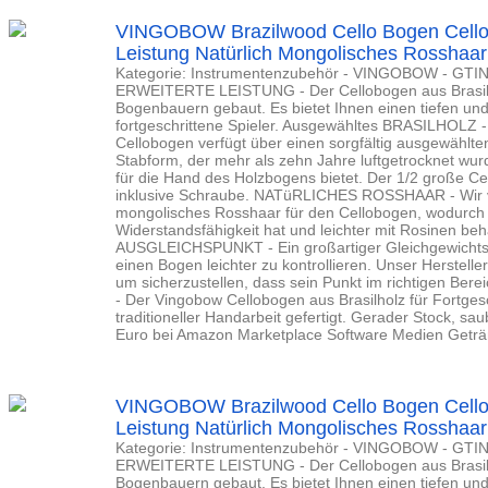
VINGOBOW Brazilwood Cello Bogen Cell
Leistung Natürlich Mongolisches Rosshaar
Kategorie: Instrumentenzubehör - VINGOBOW - GTI
ERWEITERTE LEISTUNG - Der Cellobogen aus Brasilh
Bogenbauern gebaut. Es bietet Ihnen einen tiefen und
fortgeschrittene Spieler. Ausgewähltes BRASILHOLZ - De
Cellobogen verfügt über einen sorgfältig ausgewählten
Stabform, der mehr als zehn Jahre luftgetrocknet wur
für die Hand des Holzbogens bietet. Der 1/2 große Ce
inklusive Schraube. NATüRLICHES ROSSHAAR - Wir 
mongolisches Rosshaar für den Cellobogen, wodurch 
Widerstandsfähigkeit hat und leichter mit Rosinen 
AUSGLEICHSPUNKT - Ein großartiger Gleichgewichtsp
einen Bogen leichter zu kontrollieren. Unser Herstell
um sicherzustellen, dass sein Punkt im richtigen B
- Der Vingobow Cellobogen aus Brasilholz für Fortgesch
traditioneller Handarbeit gefertigt. Gerader Stock, saub
Euro bei Amazon Marketplace Software Medien Getränk
VINGOBOW Brazilwood Cello Bogen Cell
Leistung Natürlich Mongolisches Rosshaar
Kategorie: Instrumentenzubehör - VINGOBOW - GTI
ERWEITERTE LEISTUNG - Der Cellobogen aus Brasilh
Bogenbauern gebaut. Es bietet Ihnen einen tiefen und