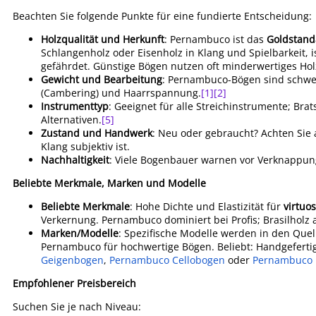
Beachten Sie folgende Punkte für eine fundierte Entscheidung:
Holzqualität und Herkunft
: Pernambuco ist das
Goldstand
Schlangenholz oder Eisenholz in Klang und Spielbarkeit, 
gefährdet. Günstige Bögen nutzen oft minderwertiges Holz; 
Gewicht und Bearbeitung
: Pernambuco-Bögen sind schwer 
(Cambering) und Haarrspannung.
[1]
[2]
Instrumenttyp
: Geeignet für alle Streichinstrumente; Br
Alternativen.
[5]
Zustand und Handwerk
: Neu oder gebraucht? Achten Sie a
Klang subjektiv ist.
Nachhaltigkeit
: Viele Bogenbauer warnen vor Verknappung; 
Beliebte Merkmale, Marken und Modelle
Beliebte Merkmale
: Hohe Dichte und Elastizität für
virtuo
Verkernung. Pernambuco dominiert bei Profis; Brasilholz a
Marken/Modelle
: Spezifische Modelle werden in den Que
Pernambuco für hochwertige Bögen. Beliebt: Handgeferti
Geigenbogen
,
Pernambuco Cellobogen
oder
Pernambuco 
Empfohlener Preisbereich
Suchen Sie je nach Niveau: