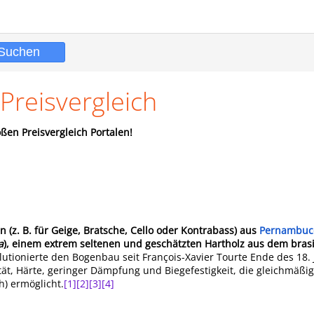
reisvergleich
ßen Preisvergleich Portalen!
(z. B. für Geige, Bratsche, Cello oder Kontrabass) aus
Pernambuc
a
), einem extrem seltenen und geschätzten Hartholz aus dem brasi
lutionierte den Bogenbau seit François-Xavier Tourte Ende des 18.
tät, Härte, geringer Dämpfung und Biegefestigkeit, die gleichmäßi
h) ermöglicht.
[1]
[2]
[3]
[4]