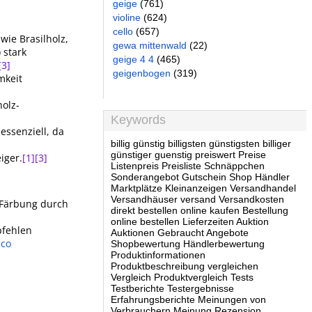
geige
(761)
violine
(624)
cello
(657)
 wie Brasilholz,
gewa mittenwald
(22)
 stark
geige 4 4
(465)
[3]
geigenbogen
(319)
mkeit
olz-
Keywords
essenziell, da
billig günstig billigsten günstigsten billiger
günstiger guenstig preiswert Preise
iger.
[1]
[3]
Listenpreis Preisliste Schnäppchen
Sonderangebot Gutschein Shop Händler
Marktplätze Kleinanzeigen Versandhandel
Versandhäuser versand Versandkosten
 Färbung durch
direkt bestellen online kaufen Bestellung
online bestellen Lieferzeiten Auktion
pfehlen
Auktionen Gebraucht Angebote
co
Shopbewertung Händlerbewertung
Produktinformationen
Produktbeschreibung vergleichen
Vergleich Produktvergleich Tests
Testberichte Testergebnisse
Erfahrungsberichte Meinungen von
Verbrauchern Meinung Rezension