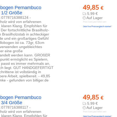
49,85
€
obogen Pernambuco
 1/2 Größe
5.99 €
N:0778716388124 -
Auf Lager
olz wird von erfahrenen
Preis kann jetzt höher sein
 klaren Klang. Empfohlen für
Jetzt live Preisvergleich starten!
r fortschrittliche Brasilholz-
 Brasilholzstab in achteckiger
de und ein großartiges Gefühl
llobogen ist ca. 73gr, 63cm
verwenden ungebleichtes
er eine große
behandelt werden kann. GROßER
unkt ermöglicht es Spielern,
er passt es immer mehrmals an,
ereich liegt. GUT HANDGEFERTIGT
rittene ist vollständig in
ere Arbeit, spielbereit. - 49,85
e - gefunden von billiger.de
49,85
€
obogen Pernambuco
 3/4 Größe
5.99 €
N:0778716388117 -
Auf Lager
olz wird von erfahrenen
Preis kann jetzt höher sein
 klaren Klang. Empfohlen für
Jetzt live Preisvergleich starten!