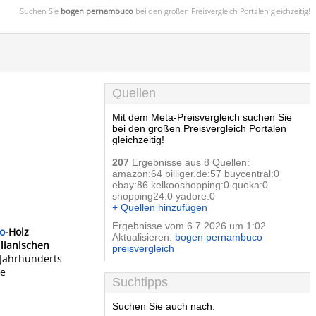
Suchen Sie
bogen pernambuco
bei den großen
Preisvergleich
Portalen gleichzeitig!
Quellen
Mit dem Meta-Preisvergleich suchen Sie
bei den großen Preisvergleich Portalen
gleichzeitig!
207
Ergebnisse aus 8 Quellen:
amazon:64 billiger.de:57 buycentral:0
ebay:86 kelkooshopping:0 quoka:0
shopping24:0 yadore:0
+ Quellen hinzufügen
Ergebnisse vom 6.7.2026 um 1:02
o
-Holz
Aktualisieren:
bogen pernambuco
lianischen
preisvergleich
 Jahrhunderts
ge
Suchtipps
Suchen Sie auch nach: