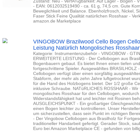
Zustand: Neu - VerfÃ¼gbarkeit: Auf Lager - Bögen 
- EAN: 0612032519490 - ca. 61 g, 74,5 cm. Gute Komb
Beweglichkeit und Balance. Ebenholzfrosch, Nickel, S
Faser Stick Feine Qualität natürlichen Rosshaar - 
amazon.de Marketplace
VINGOBOW Brazilwood Cello Bogen Cell
Leistung Natürlich Mongolisches Rosshaar
Kategorie: Instrumentenzubehör - VINGOBOW - GTI
ERWEITERTE LEISTUNG - Der Cellobogen aus Brasilh
Bogenbauern gebaut. Es bietet Ihnen einen tiefen und
fortgeschrittene Spieler. Ausgewähltes BRASILHOLZ - De
Cellobogen verfügt über einen sorgfältig ausgewählten
Stabform, der mehr als zehn Jahre luftgetrocknet wur
für die Hand des Holzbogens bietet. Der 1/2 große Ce
inklusive Schraube. NATüRLICHES ROSSHAAR - Wir 
mongolisches Rosshaar für den Cellobogen, wodurch 
Widerstandsfähigkeit hat und leichter mit Rosinen 
AUSGLEICHSPUNKT - Ein großartiger Gleichgewichtsp
einen Bogen leichter zu kontrollieren. Unser Herstell
um sicherzustellen, dass sein Punkt im richtigen B
- Der Vingobow Cellobogen aus Brasilholz für Fortgesch
traditioneller Handarbeit gefertigt. Gerader Stock, saub
Euro bei Amazon Marketplace CE - gefunden von billi