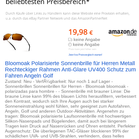
beliebtesten Preisbereich*
Durch Käufe über Links zu Händlern kann diese Website eine Provision erhalten,
u.a. durch das eBay Partner Network und das AmazonPartnerNet
19,98
€
keine Angabe
keine Angabe
Preis kann jetzt höher sein
Jetzt live Preisvergleich starten!
Bloomoak Polarisierte Sonnenbrille für Herren Metall
Rechteckiger Rahmen Anti-Glare UV400 Schutz zum
Fahren Angeln Golf
Zustand: Neu - VerfÃ¼gbarkeit: Nur noch 1 auf Lager -
Sonnenbrillen Sonnenbrillen für Herren - Bloomoak bloomoak -
polarizadas para hombre - - Sonnenbrille mit brauner Linse: Die
braune Linse kann 99% des blauen Lichts herausfiltern, verbessert
den Kontrast, wodurch sich Ihre Augen auch bei starker
Sonneneinstrahlung wohl fühlen, sehr geeignet zum Autofahren,
Angeln, Golf und anderen Outdoor-Aktivitäten. Angenehm zu
tragen: Bloomoak polarisierte Laufsonnenbrille mit hochwertigen
Silikon-Nasenpads und Bügelenden, damit auch bei längerem
Tragen kein Druck auf Nasenrücken und Ohren entsteht. Perfekter
Augenschutz: Die überlegenen TAC-Gläser blockieren 99% der
schädlichen UVA- und UVB-Strahlen, verhindern, dass helles