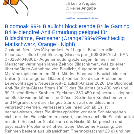
keine Angabe
keine Angabe
Preis kann jetzt höher sein
Jetzt live Preisvergleich starten!
Bloomoak-99% Blaulicht-blockierende Brille-Gaming-
Brille-blendfrei-Anti-Ermüdung-geeignet für
Bildschirme, Fernseher (Orange?99%?Rechteckig
Mattschwarz, Orange - Night)
Zustand: Neu - VerfÃ¼gbarkeit: Auf Lager - Blaufilterbrille -
Bloomoak - Blue Light Blocking Glasses part_B09KBR76LJ - EAN:
0732694040801 - Augenermüdung Ade sagen: Immer mehr
Menschen verbringen lange Zeit vor Bildschirmen, was zu einer
übermäßigen Aufnahme von Blaulicht, Augenermüdung und
Migränekopfschmerzen führt. Mit den Bloomoak Blaulichtblocker-
Brillen (mit orangenen Gläsern) können Sie diesen Problemen
Lebewohl sagen. Neueste Anti-Blaulicht-Gläser 2026: Die Bloomoak
Anti-Blaulicht-Gläser filtern 100 % des Blaulichts (ab 400 nm) und
99 % schädlicher Strahlen [Spektrum 380-450 nm] heraus - doppelt
so effektiv wie herkömmliche Gläser. Sie lindern Kopfschmerzen
und Migräne, die durch langes Starren auf den Bildschirm
verursacht werden. Verbessern Sie Ihren Schlaf: Es ist
nachgewiesen, dass Blaulichtexposition vor dem Schlafengehen
nicht nur das Einschlafen erschwert, sondern auch die Schlafqualität
mindert. Schlechter Schlaf kann das Risiko für körperliche und
psychische Probleme erhöhen. Super Bequeme Fassung: Der
Rahmen besteht aus ultraleichtem Thermoplast (nur 23 g) und hat