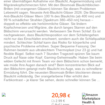
einer übermäßigen Aufnahme von Blaulicht, Augenermüdung und
Migränekopfschmerzen führt. Mit den Bloomoak Blaulichtblocker-
Brillen (mit orangenen Gläsern) können Sie diesen Problemen
Lebewohl sagen. Neueste Anti-Blaulicht-Gläser 2026: Die Bloomoak
Anti-Blaulicht-Gläser filtern 100 % des Blaulichts (ab 400 nm) und
99 % schädlicher Strahlen [Spektrum 380–450 nm] heraus –
doppelt so effektiv wie herkömmliche Gläser. Sie lindern
Kopfschmerzen und Migräne, die durch langes Starren auf den
Bildschirm verursacht werden. Verbessern Sie Ihren Schlaf: Es ist
nachgewiesen, dass Blaulichtexposition vor dem Schlafengehen
nicht nur das Einschlafen erschwert, sondern auch die Schlafqualität
mindert. Schlechter Schlaf kann das Risiko für körperliche und
psychische Probleme erhöhen. Super Bequeme Fassung: Der
Rahmen besteht aus ultraleichtem Thermoplast (nur 23 g) und hat
flexible Bügel. Selbst nach 7 Stunden Tragezeit spüren Sie kaum
Druck auf Nase oder Kopf. Gaming-Geheimwaffe: Haben Sie beim
wilden Gefecht mit Ihrem Team vor dem Bildschirm schon bemerkt,
wie müde Ihre Augen danach sind? Beim konzentrierten Blick auf
den Bildschirm gelangt mehr Blaulicht ins Auge, was zu schnellerer
Ermüdung führt. Die neuesten Bloomoak-Brillen blockieren dieses
Blaulicht vollständig. Der orangefarbene Filter erhöht den
Farbkontrast – je klarer Sie sehen, desto schneller können Sie ...
20,98
€
2.99 €
Auf Lager