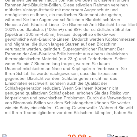
Umarmen Sie einen Hauch von Retro-Mode mit unseren runden
Rahmen Anti-Blaulicht-Brillen. Diese stilvollen Rahmen vereinen
mühelos Vintage-ästhetik mit modernem Augenschutz und
ermöglichen es Ihnen, ein modisches Statement abzugeben,
während Sie Ihre Augen vor schädlichem Blaulicht schützen.
Neueste Anti-Blaulicht-Linse: Die Bloomoak Anti-Blaulicht-Linse filtert
100% des Blaulichts (400nm+) und 99% der schädlichen Strahlen
[Spektrum 380nm-450nm] heraus, doppelt so effektiv wie
gewöhnliche Anti-Blaulicht-Linsen. Dadurch werden Kopfschmerzen
und Migräne, die durch langes Starren auf den Bildschirm
verursacht werden, gelindert. Supergemütlicher Rahmen: Der
Rahmen der Anti-Blaulicht-Brille besteht aus einem ultraleichten
thermoplastischen Material (nur 23 g) und Federbeinen. Selbst
wenn Sie sie 7 Stunden lang tragen, werden Sie kaum
Unannehmlichkeiten an Nase und Kopf spüren. Verbessern Sie
Ihren Schlaf: Es wurde nachgewiesen, dass die Exposition
gegenüber Blaulicht vor dem Schlafengehen nicht nur das
Einschlafen erschwert, sondern auch die Qualität der
Schlafregeneration reduziert. Wenn Sie Ihrem Körper nicht
genügend qualitativen Schlaf geben, erhöhen Sie das Risiko von
körperlichen und psychischen Problemen. Durch die Verwendung
von Bloomoak-Brillen vor dem Schlafengehen können Sie wieder
wie ein Baby einschlafen. Gaming-Gewinnwaffe: Während Sie wild
mit Ihren Teammitgliedern vor dem Bildschirm kämpfen, haben Sie
...