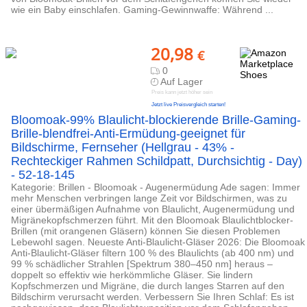
wie ein Baby einschlafen. Gaming-Gewinnwaffe: Während ...
20,98
€
0
Auf Lager
Preis kann jetzt höher sein
Jetzt live Preisvergleich starten!
Bloomoak-99% Blaulicht-blockierende Brille-Gaming-
Brille-blendfrei-Anti-Ermüdung-geeignet für
Bildschirme, Fernseher (Hellgrau - 43% -
Rechteckiger Rahmen Schildpatt, Durchsichtig - Day)
- 52-18-145
Kategorie: Brillen - Bloomoak - Augenermüdung Ade sagen: Immer
mehr Menschen verbringen lange Zeit vor Bildschirmen, was zu
einer übermäßigen Aufnahme von Blaulicht, Augenermüdung und
Migränekopfschmerzen führt. Mit den Bloomoak Blaulichtblocker-
Brillen (mit orangenen Gläsern) können Sie diesen Problemen
Lebewohl sagen. Neueste Anti-Blaulicht-Gläser 2026: Die Bloomoak
Anti-Blaulicht-Gläser filtern 100 % des Blaulichts (ab 400 nm) und
99 % schädlicher Strahlen [Spektrum 380–450 nm] heraus –
doppelt so effektiv wie herkömmliche Gläser. Sie lindern
Kopfschmerzen und Migräne, die durch langes Starren auf den
Bildschirm verursacht werden. Verbessern Sie Ihren Schlaf: Es ist