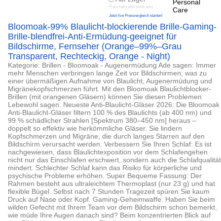
Preis kann jetzt höher sein
Jetzt live Preisvergleich starten!
Bloomoak-99% Blaulicht-blockierende Brille-Gaming-
Brille-blendfrei-Anti-Ermüdung-geeignet für
Bildschirme, Fernseher (Orange–99%–Grau
Transparent, Rechteckig, Orange - Night)
Kategorie: Brillen - Bloomoak - Augenermüdung Ade sagen: Immer
mehr Menschen verbringen lange Zeit vor Bildschirmen, was zu
einer übermäßigen Aufnahme von Blaulicht, Augenermüdung und
Migränekopfschmerzen führt. Mit den Bloomoak Blaulichtblocker-
Brillen (mit orangenen Gläsern) können Sie diesen Problemen
Lebewohl sagen. Neueste Anti-Blaulicht-Gläser 2026: Die Bloomoak
Anti-Blaulicht-Gläser filtern 100 % des Blaulichts (ab 400 nm) und
99 % schädlicher Strahlen [Spektrum 380–450 nm] heraus –
doppelt so effektiv wie herkömmliche Gläser. Sie lindern
Kopfschmerzen und Migräne, die durch langes Starren auf den
Bildschirm verursacht werden. Verbessern Sie Ihren Schlaf: Es ist
nachgewiesen, dass Blaulichtexposition vor dem Schlafengehen
nicht nur das Einschlafen erschwert, sondern auch die Schlafqualität
mindert. Schlechter Schlaf kann das Risiko für körperliche und
psychische Probleme erhöhen. Super Bequeme Fassung: Der
Rahmen besteht aus ultraleichtem Thermoplast (nur 23 g) und hat
flexible Bügel. Selbst nach 7 Stunden Tragezeit spüren Sie kaum
Druck auf Nase oder Kopf. Gaming-Geheimwaffe: Haben Sie beim
wilden Gefecht mit Ihrem Team vor dem Bildschirm schon bemerkt,
wie müde Ihre Augen danach sind? Beim konzentrierten Blick auf