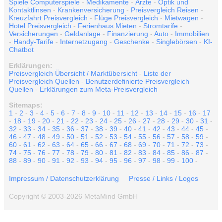
Spiele Computerspiele
-
Medikamente
-
Ärzte
-
Optik und
Kontaktlinsen
-
Krankenversicherung
-
Preisvergleich Reisen
-
Kreuzfahrt Preisvergleich
-
Flüge Preisvergleich
-
Mietwagen
-
Hotel Preisvergleich
-
Ferienhaus Mieten
-
Stromtarife
-
Versicherungen
-
Geldanlage
-
Finanzierung
-
Auto
-
Immobilien
-
Handy-Tarife
-
Internetzugang
-
Geschenke
-
Singlebörsen
-
KI-
Chatbot
Erklärungen:
Preisvergleich Übersicht / Marktübersicht
-
Liste der
Preisvergleich Quellen
-
Benutzerdefinierte Preisvergleich
Quellen
-
Erklärungen zum Meta-Preisvergleich
Sitemaps:
1
-
2
-
3
-
4
-
5
-
6
-
7
-
8
-
9
-
10
-
11
-
12
-
13
-
14
-
15
-
16
-
17
-
18
-
19
-
20
-
21
-
22
-
23
-
24
-
25
-
26
-
27
-
28
-
29
-
30
-
31
-
32
-
33
-
34
-
35
-
36
-
37
-
38
-
39
-
40
-
41
-
42
-
43
-
44
-
45
-
46
-
47
-
48
-
49
-
50
-
51
-
52
-
53
-
54
-
55
-
56
-
57
-
58
-
59
-
60
-
61
-
62
-
63
-
64
-
65
-
66
-
67
-
68
-
69
-
70
-
71
-
72
-
73
-
74
-
75
-
76
-
77
-
78
-
79
-
80
-
81
-
82
-
83
-
84
-
85
-
86
-
87
-
88
-
89
-
90
-
91
-
92
-
93
-
94
-
95
-
96
-
97
-
98
-
99
-
100
-
Impressum / Datenschutzerklärung
Presse / Links / Logos
Copyright © 2003-2026 MetaMind GmbH