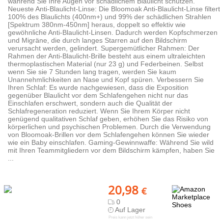
während Sie Ihre Augen vor schädlichem Blaulicht schützen.
Neueste Anti-Blaulicht-Linse: Die Bloomoak Anti-Blaulicht-Linse filtert
100% des Blaulichts (400nm+) und 99% der schädlichen Strahlen
[Spektrum 380nm-450nm] heraus, doppelt so effektiv wie
gewöhnliche Anti-Blaulicht-Linsen. Dadurch werden Kopfschmerzen
und Migräne, die durch langes Starren auf den Bildschirm
verursacht werden, gelindert. Supergemütlicher Rahmen: Der
Rahmen der Anti-Blaulicht-Brille besteht aus einem ultraleichten
thermoplastischen Material (nur 23 g) und Federbeinen. Selbst
wenn Sie sie 7 Stunden lang tragen, werden Sie kaum
Unannehmlichkeiten an Nase und Kopf spüren. Verbessern Sie
Ihren Schlaf: Es wurde nachgewiesen, dass die Exposition
gegenüber Blaulicht vor dem Schlafengehen nicht nur das
Einschlafen erschwert, sondern auch die Qualität der
Schlafregeneration reduziert. Wenn Sie Ihrem Körper nicht
genügend qualitativen Schlaf geben, erhöhen Sie das Risiko von
körperlichen und psychischen Problemen. Durch die Verwendung
von Bloomoak-Brillen vor dem Schlafengehen können Sie wieder
wie ein Baby einschlafen. Gaming-Gewinnwaffe: Während Sie wild
mit Ihren Teammitgliedern vor dem Bildschirm kämpfen, haben Sie
...
20,98
€
0
Auf Lager
Preis kann jetzt höher sein