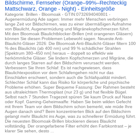
Bildschirme, Fernseher (Orange–99%–Rechteckig
Mattschwarz, Orange - Night) - Einheitsgröße
Kategorie: Brillen - Bloomoak - GTIN:0732694040801 -
Augenermüdung Ade sagen: Immer mehr Menschen verbringen
lange Zeit vor Bildschirmen, was zu einer übermäßigen Aufnahme
von Blaulicht, Augenermüdung und Migränekopfschmerzen führt.
Mit den Bloomoak Blaulichtblocker-Brillen (mit orangenen Gläsern)
können Sie diesen Problemen Lebewohl sagen. Neueste Anti-
Blaulicht-Gläser 2026: Die Bloomoak Anti-Blaulicht-Gläser filtern 100
% des Blaulichts (ab 400 nm) und 99 % schädlicher Strahlen
[Spektrum 380–450 nm] heraus – doppelt so effektiv wie
herkömmliche Gläser. Sie lindern Kopfschmerzen und Migräne, die
durch langes Starren auf den Bildschirm verursacht werden.
Verbessern Sie Ihren Schlaf: Es ist nachgewiesen, dass
Blaulichtexposition vor dem Schlafengehen nicht nur das
Einschlafen erschwert, sondern auch die Schlafqualität mindert.
Schlechter Schlaf kann das Risiko für körperliche und psychische
Probleme erhöhen. Super Bequeme Fassung: Der Rahmen besteht
aus ultraleichtem Thermoplast (nur 23 g) und hat flexible Bügel.
Selbst nach 7 Stunden Tragezeit spüren Sie kaum Druck auf Nase
oder Kopf. Gaming-Geheimwaffe: Haben Sie beim wilden Gefecht
mit Ihrem Team vor dem Bildschirm schon bemerkt, wie müde Ihre
Augen danach sind? Beim konzentrierten Blick auf den Bildschirm
gelangt mehr Blaulicht ins Auge, was zu schnellerer Ermüdung führt.
Die neuesten Bloomoak-Brillen blockieren dieses Blaulicht
vollständig. Der orangefarbene Filter erhöht den Farbkontrast – je
klarer Sie sehen, desto ...