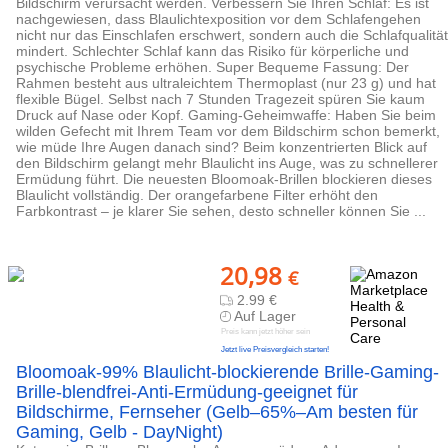
Bildschirm verursacht werden. Verbessern Sie Ihren Schlaf: Es ist
nachgewiesen, dass Blaulichtexposition vor dem Schlafengehen
nicht nur das Einschlafen erschwert, sondern auch die Schlafqualität
mindert. Schlechter Schlaf kann das Risiko für körperliche und
psychische Probleme erhöhen. Super Bequeme Fassung: Der
Rahmen besteht aus ultraleichtem Thermoplast (nur 23 g) und hat
flexible Bügel. Selbst nach 7 Stunden Tragezeit spüren Sie kaum
Druck auf Nase oder Kopf. Gaming-Geheimwaffe: Haben Sie beim
wilden Gefecht mit Ihrem Team vor dem Bildschirm schon bemerkt,
wie müde Ihre Augen danach sind? Beim konzentrierten Blick auf
den Bildschirm gelangt mehr Blaulicht ins Auge, was zu schnellerer
Ermüdung führt. Die neuesten Bloomoak-Brillen blockieren dieses
Blaulicht vollständig. Der orangefarbene Filter erhöht den
Farbkontrast – je klarer Sie sehen, desto schneller können Sie ...
20,98
€
2.99 €
Auf Lager
Preis kann jetzt höher sein
Jetzt live Preisvergleich starten!
Bloomoak-99% Blaulicht-blockierende Brille-Gaming-
Brille-blendfrei-Anti-Ermüdung-geeignet für
Bildschirme, Fernseher (Gelb–65%–Am besten für
Gaming, Gelb - DayNight)