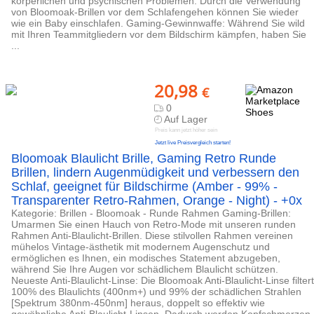
körperlichen und psychischen Problemen. Durch die Verwendung
von Bloomoak-Brillen vor dem Schlafengehen können Sie wieder
wie ein Baby einschlafen. Gaming-Gewinnwaffe: Während Sie wild
mit Ihren Teammitgliedern vor dem Bildschirm kämpfen, haben Sie
...
20,98
€
0
Auf Lager
Preis kann jetzt höher sein
Jetzt live Preisvergleich starten!
Bloomoak Blaulicht Brille, Gaming Retro Runde
Brillen, lindern Augenmüdigkeit und verbessern den
Schlaf, geeignet für Bildschirme (Amber - 99% -
Transparenter Retro-Rahmen, Orange - Night) - +0x
Kategorie: Brillen - Bloomoak - Runde Rahmen Gaming-Brillen:
Umarmen Sie einen Hauch von Retro-Mode mit unseren runden
Rahmen Anti-Blaulicht-Brillen. Diese stilvollen Rahmen vereinen
mühelos Vintage-ästhetik mit modernem Augenschutz und
ermöglichen es Ihnen, ein modisches Statement abzugeben,
während Sie Ihre Augen vor schädlichem Blaulicht schützen.
Neueste Anti-Blaulicht-Linse: Die Bloomoak Anti-Blaulicht-Linse filtert
100% des Blaulichts (400nm+) und 99% der schädlichen Strahlen
[Spektrum 380nm-450nm] heraus, doppelt so effektiv wie