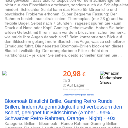
nachgewiesen, dass Blaulichtexposition vor dem Schlafengehen
nicht nur das Einschlafen erschwert, sondern auch die Schlafqualität
mindert. Schlechter Schlaf kann das Risiko für körperliche und
psychische Probleme erhöhen. Super Bequeme Fassung: Der
Rahmen besteht aus ultraleichtem Thermoplast (nur 23 g) und hat
flexible Bügel. Selbst nach 7 Stunden Tragezeit spüren Sie kaum
Druck auf Nase oder Kopf. Gaming-Geheimwaffe: Haben Sie beim
wilden Gefecht mit Ihrem Team vor dem Bildschirm schon bemerkt,
wie müde Ihre Augen danach sind? Beim konzentrierten Blick auf
den Bildschirm gelangt mehr Blaulicht ins Auge, was zu schnellerer
Ermüdung führt. Die neuesten Bloomoak-Brillen blockieren dieses
Blaulicht vollständig. Der orangefarbene Filter erhöht den
Farbkontrast – je klarer Sie sehen, desto schneller können Sie ...
20,98
€
0
Auf Lager
Preis kann jetzt höher sein
Jetzt live Preisvergleich starten!
Bloomoak Blaulicht Brille, Gaming Retro Runde
Brillen, lindern Augenmüdigkeit und verbessern den
Schlaf, geeignet für Bildschirme (Amber - 99% -
Schwarzer Retro-Rahmen, Orange - Night) - +0x
Kategorie: Brillen - Bloomoak - Runde Rahmen Gaming-Brillen: