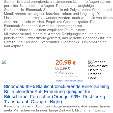
Sonnenlicht und energiereiches sichtbares Licht Ihre Augen stören,
perfekter Schutz für Ihre Augen. Robuste und langlebige
Sonnenbrille: Bloomoak-Sonnenbrille mit Polycarbonat-Gläsern und
Metallrahmen, schlagfest, kratzfest, robust und langlebig. Die
Linsen können normal verwendet werden, auch wenn sie von einem
Auto zerquetscht werden. Exquisites Geschenkpaket: Die
Bloomoak-Sonnenbrille wird mit einem tragbaren
Reißverschlussetui, einem exquisiten Paket, einem
Mikrofaserbeutel, einem Mikrofaser-Reinigungstuch und einer
polarisierten Lichttestkarte geliefert, das perfekte Geschenk für Ihre
Familie und Freunde. - VerkÃ¤ufer: Bloomoak EU im amazon.de
Marketplace
20,98
€
2.99 €
Auf Lager
Preis kann jetzt höher sein
Jetzt live Preisvergleich starten!
Bloomoak-99% Blaulicht-blockierende Brille-Gaming-
Brille-blendfrei-Anti-Ermüdung-geeignet für
Bildschirme, Fernseher (Orange–99%–Rechteckig
Transparent, Orange - Night)
Kategorie: Brillen - Bloomoak - Augenermüdung Ade sagen: Immer
mehr Menschen verbringen lange Zeit vor Bildschirmen, was zu