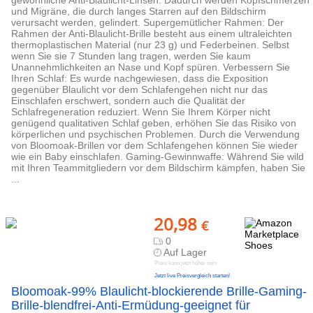
gewöhnliche Anti-Blaulicht-Linsen. Dadurch werden Kopfschmerzen
und Migräne, die durch langes Starren auf den Bildschirm
verursacht werden, gelindert. Supergemütlicher Rahmen: Der
Rahmen der Anti-Blaulicht-Brille besteht aus einem ultraleichten
thermoplastischen Material (nur 23 g) und Federbeinen. Selbst
wenn Sie sie 7 Stunden lang tragen, werden Sie kaum
Unannehmlichkeiten an Nase und Kopf spüren. Verbessern Sie
Ihren Schlaf: Es wurde nachgewiesen, dass die Exposition
gegenüber Blaulicht vor dem Schlafengehen nicht nur das
Einschlafen erschwert, sondern auch die Qualität der
Schlafregeneration reduziert. Wenn Sie Ihrem Körper nicht
genügend qualitativen Schlaf geben, erhöhen Sie das Risiko von
körperlichen und psychischen Problemen. Durch die Verwendung
von Bloomoak-Brillen vor dem Schlafengehen können Sie wieder
wie ein Baby einschlafen. Gaming-Gewinnwaffe: Während Sie wild
mit Ihren Teammitgliedern vor dem Bildschirm kämpfen, haben Sie
...
20,98
€
0
Auf Lager
Preis kann jetzt höher sein
Jetzt live Preisvergleich starten!
Bloomoak-99% Blaulicht-blockierende Brille-Gaming-
Brille-blendfrei-Anti-Ermüdung-geeignet für