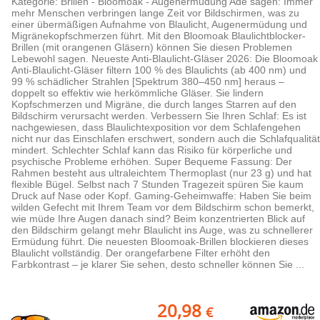
Kategorie: Brillen - Bloomoak - Augenermüdung Ade sagen: Immer
mehr Menschen verbringen lange Zeit vor Bildschirmen, was zu
einer übermäßigen Aufnahme von Blaulicht, Augenermüdung und
Migränekopfschmerzen führt. Mit den Bloomoak Blaulichtblocker-
Brillen (mit orangenen Gläsern) können Sie diesen Problemen
Lebewohl sagen. Neueste Anti-Blaulicht-Gläser 2026: Die Bloomoak
Anti-Blaulicht-Gläser filtern 100 % des Blaulichts (ab 400 nm) und
99 % schädlicher Strahlen [Spektrum 380–450 nm] heraus –
doppelt so effektiv wie herkömmliche Gläser. Sie lindern
Kopfschmerzen und Migräne, die durch langes Starren auf den
Bildschirm verursacht werden. Verbessern Sie Ihren Schlaf: Es ist
nachgewiesen, dass Blaulichtexposition vor dem Schlafengehen
nicht nur das Einschlafen erschwert, sondern auch die Schlafqualität
mindert. Schlechter Schlaf kann das Risiko für körperliche und
psychische Probleme erhöhen. Super Bequeme Fassung: Der
Rahmen besteht aus ultraleichtem Thermoplast (nur 23 g) und hat
flexible Bügel. Selbst nach 7 Stunden Tragezeit spüren Sie kaum
Druck auf Nase oder Kopf. Gaming-Geheimwaffe: Haben Sie beim
wilden Gefecht mit Ihrem Team vor dem Bildschirm schon bemerkt,
wie müde Ihre Augen danach sind? Beim konzentrierten Blick auf
den Bildschirm gelangt mehr Blaulicht ins Auge, was zu schnellerer
Ermüdung führt. Die neuesten Bloomoak-Brillen blockieren dieses
Blaulicht vollständig. Der orangefarbene Filter erhöht den
Farbkontrast – je klarer Sie sehen, desto schneller können Sie ...
20,98
€