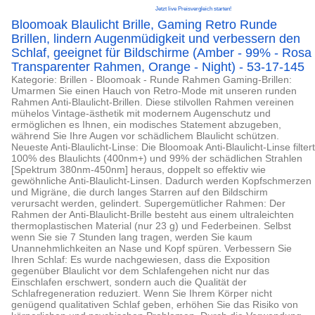
Jetzt live Preisvergleich starten!
Bloomoak Blaulicht Brille, Gaming Retro Runde
Brillen, lindern Augenmüdigkeit und verbessern den
Schlaf, geeignet für Bildschirme (Amber - 99% - Rosa
Transparenter Rahmen, Orange - Night) - 53-17-145
Kategorie: Brillen - Bloomoak - Runde Rahmen Gaming-Brillen:
Umarmen Sie einen Hauch von Retro-Mode mit unseren runden
Rahmen Anti-Blaulicht-Brillen. Diese stilvollen Rahmen vereinen
mühelos Vintage-ästhetik mit modernem Augenschutz und
ermöglichen es Ihnen, ein modisches Statement abzugeben,
während Sie Ihre Augen vor schädlichem Blaulicht schützen.
Neueste Anti-Blaulicht-Linse: Die Bloomoak Anti-Blaulicht-Linse filtert
100% des Blaulichts (400nm+) und 99% der schädlichen Strahlen
[Spektrum 380nm-450nm] heraus, doppelt so effektiv wie
gewöhnliche Anti-Blaulicht-Linsen. Dadurch werden Kopfschmerzen
und Migräne, die durch langes Starren auf den Bildschirm
verursacht werden, gelindert. Supergemütlicher Rahmen: Der
Rahmen der Anti-Blaulicht-Brille besteht aus einem ultraleichten
thermoplastischen Material (nur 23 g) und Federbeinen. Selbst
wenn Sie sie 7 Stunden lang tragen, werden Sie kaum
Unannehmlichkeiten an Nase und Kopf spüren. Verbessern Sie
Ihren Schlaf: Es wurde nachgewiesen, dass die Exposition
gegenüber Blaulicht vor dem Schlafengehen nicht nur das
Einschlafen erschwert, sondern auch die Qualität der
Schlafregeneration reduziert. Wenn Sie Ihrem Körper nicht
genügend qualitativen Schlaf geben, erhöhen Sie das Risiko von