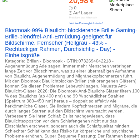
20,98
€
0
Auf Lager
Preis kann jetzt höher sein
Jetzt live Preisvergleich starten!
Bloomoak-99% Blaulicht-blockierende Brille-Gaming-
Brille-blendfrei-Anti-Ermüdung-geeignet für
Bildschirme, Fernseher (Hellgrau - 43% -
Rechteckiger Rahmen, Durchsichtig - Day) -
Einheitsgröße
Kategorie: Brillen - Bloomoak - GTIN:0732694042218 -
Augenermüdung Ade sagen: Immer mehr Menschen verbringen
lange Zeit vor Bildschirmen, was zu einer übermäßigen Aufnahme
von Blaulicht, Augenermüdung und Migränekopfschmerzen führt.
Mit den Bloomoak Blaulichtblocker-Brillen (mit orangenen Gläsern)
können Sie diesen Problemen Lebewohl sagen. Neueste Anti-
Blaulicht-Gläser 2026: Die Bloomoak Anti-Blaulicht-Gläser filtern 100
% des Blaulichts (ab 400 nm) und 99 % schädlicher Strahlen
[Spektrum 380–450 nm] heraus – doppelt so effektiv wie
herkömmliche Gläser. Sie lindern Kopfschmerzen und Migräne, die
durch langes Starren auf den Bildschirm verursacht werden.
Verbessern Sie Ihren Schlaf: Es ist nachgewiesen, dass
Blaulichtexposition vor dem Schlafengehen nicht nur das
Einschlafen erschwert, sondern auch die Schlafqualität mindert.
Schlechter Schlaf kann das Risiko für körperliche und psychische
Probleme erhöhen. Super Bequeme Fassung: Der Rahmen besteht