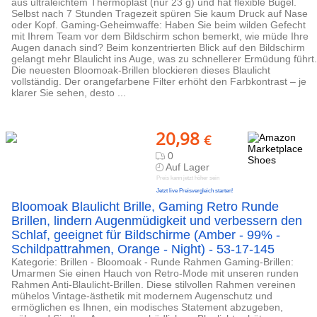
aus ultraleichtem Thermoplast (nur 23 g) und hat flexible Bügel.
Selbst nach 7 Stunden Tragezeit spüren Sie kaum Druck auf Nase
oder Kopf. Gaming-Geheimwaffe: Haben Sie beim wilden Gefecht
mit Ihrem Team vor dem Bildschirm schon bemerkt, wie müde Ihre
Augen danach sind? Beim konzentrierten Blick auf den Bildschirm
gelangt mehr Blaulicht ins Auge, was zu schnellerer Ermüdung führt.
Die neuesten Bloomoak-Brillen blockieren dieses Blaulicht
vollständig. Der orangefarbene Filter erhöht den Farbkontrast – je
klarer Sie sehen, desto ...
20,98
€
0
Auf Lager
Preis kann jetzt höher sein
Jetzt live Preisvergleich starten!
Bloomoak Blaulicht Brille, Gaming Retro Runde
Brillen, lindern Augenmüdigkeit und verbessern den
Schlaf, geeignet für Bildschirme (Amber - 99% -
Schildpattrahmen, Orange - Night) - 53-17-145
Kategorie: Brillen - Bloomoak - Runde Rahmen Gaming-Brillen:
Umarmen Sie einen Hauch von Retro-Mode mit unseren runden
Rahmen Anti-Blaulicht-Brillen. Diese stilvollen Rahmen vereinen
mühelos Vintage-ästhetik mit modernem Augenschutz und
ermöglichen es Ihnen, ein modisches Statement abzugeben,