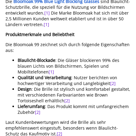
Die
Bloomoak 99% Blue Light Blocking Glasses
sind Blaulicht-
Schutzbrille, die speziell für die Nutzung vor Bildschirmen
entwickelt wurden.
[1]
Die Marke Bloomoak hat sich mit über
2,5 Millionen Kunden weltweit etabliert und ist in über 50
Ländern vertreten.
[1]
Produktmerkmale und Beliebtheit
Die Bloomoak 99 zeichnet sich durch folgende Eigenschaften
aus:
Blaulicht-Blockade
: Die Gläser blockieren 99% des
blauen Lichts von Bildschirmen, Spielen und
Mobiltelefonen
[1]
Qualität und Verarbeitung
: Nutzer berichten von
hochwertiger Verarbeitung und Langlebigkeit
[2]
Design
: Die Brille ist stylisch und komfortabel gestaltet,
mit verschiedenen Farbvarianten wie Brown
Tortoiseshell erhältlich
[2]
Lieferumfang
: Das Produkt kommt mit umfangreichem
Zubehör
[2]
Laut Kundenbewertungen wird die Brille als sehr
empfehlenswert eingestuft, besonders wenn Blaulicht-
Schutz das Kaufmotiv ist.
[2]