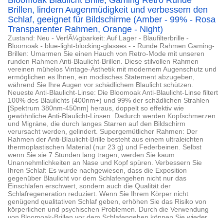
Bloomoak Blaulicht Brille, Gaming Retro Runde
Brillen, lindern Augenmüdigkeit und verbessern den
Schlaf, geeignet für Bildschirme (Amber - 99% - Rosa
Transparenter Rahmen, Orange - Night)
Zustand: Neu - VerfÃ¼gbarkeit: Auf Lager - Blaufilterbrille -
Bloomoak - blue-light-blocking-glasses - - Runde Rahmen Gaming-
Brillen: Umarmen Sie einen Hauch von Retro-Mode mit unseren
runden Rahmen Anti-Blaulicht-Brillen. Diese stilvollen Rahmen
vereinen mühelos Vintage-Ästhetik mit modernem Augenschutz und
ermöglichen es Ihnen, ein modisches Statement abzugeben,
während Sie Ihre Augen vor schädlichem Blaulicht schützen.
Neueste Anti-Blaulicht-Linse: Die Bloomoak Anti-Blaulicht-Linse filtert
100% des Blaulichts (400nm+) und 99% der schädlichen Strahlen
[Spektrum 380nm-450nm] heraus, doppelt so effektiv wie
gewöhnliche Anti-Blaulicht-Linsen. Dadurch werden Kopfschmerzen
und Migräne, die durch langes Starren auf den Bildschirm
verursacht werden, gelindert. Supergemütlicher Rahmen: Der
Rahmen der Anti-Blaulicht-Brille besteht aus einem ultraleichten
thermoplastischen Material (nur 23 g) und Federbeinen. Selbst
wenn Sie sie 7 Stunden lang tragen, werden Sie kaum
Unannehmlichkeiten an Nase und Kopf spüren. Verbessern Sie
Ihren Schlaf: Es wurde nachgewiesen, dass die Exposition
gegenüber Blaulicht vor dem Schlafengehen nicht nur das
Einschlafen erschwert, sondern auch die Qualität der
Schlafregeneration reduziert. Wenn Sie Ihrem Körper nicht
genügend qualitativen Schlaf geben, erhöhen Sie das Risiko von
körperlichen und psychischen Problemen. Durch die Verwendung
von Bloomoak-Brillen vor dem Schlafengehen können Sie wieder