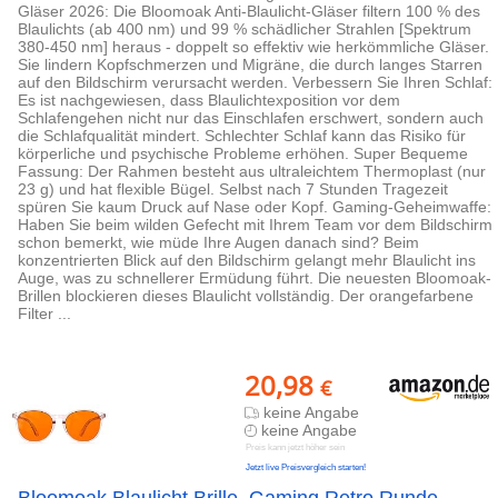
Gläser 2026: Die Bloomoak Anti-Blaulicht-Gläser filtern 100 % des
Blaulichts (ab 400 nm) und 99 % schädlicher Strahlen [Spektrum
380-450 nm] heraus - doppelt so effektiv wie herkömmliche Gläser.
Sie lindern Kopfschmerzen und Migräne, die durch langes Starren
auf den Bildschirm verursacht werden. Verbessern Sie Ihren Schlaf:
Es ist nachgewiesen, dass Blaulichtexposition vor dem
Schlafengehen nicht nur das Einschlafen erschwert, sondern auch
die Schlafqualität mindert. Schlechter Schlaf kann das Risiko für
körperliche und psychische Probleme erhöhen. Super Bequeme
Fassung: Der Rahmen besteht aus ultraleichtem Thermoplast (nur
23 g) und hat flexible Bügel. Selbst nach 7 Stunden Tragezeit
spüren Sie kaum Druck auf Nase oder Kopf. Gaming-Geheimwaffe:
Haben Sie beim wilden Gefecht mit Ihrem Team vor dem Bildschirm
schon bemerkt, wie müde Ihre Augen danach sind? Beim
konzentrierten Blick auf den Bildschirm gelangt mehr Blaulicht ins
Auge, was zu schnellerer Ermüdung führt. Die neuesten Bloomoak-
Brillen blockieren dieses Blaulicht vollständig. Der orangefarbene
Filter ...
20,98
€
keine Angabe
keine Angabe
Preis kann jetzt höher sein
Jetzt live Preisvergleich starten!