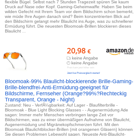
flexible Bügel. Selbst nach 7 Stunden Tragezeit spüren Sie kaum
Druck auf Nase oder Kopf. Gaming-Geheimwaffe: Haben Sie beim
wilden Gefecht mit Ihrem Team vor dem Bildschirm schon bemerkt,
wie müde Ihre Augen danach sind? Beim konzentrierten Blick auf
den Bildschirm gelangt mehr Blaulicht ins Auge, was zu schnellerer
Ermüdung führt. Die neuesten Bloomoak-Brillen blockieren dieses
Blaulicht ...
20,98
€
keine Angabe
keine Angabe
Preis kann jetzt höher sein
Jetzt live Preisvergleich starten!
Bloomoak-99% Blaulicht-blockierende Brille-Gaming-
Brille-blendfrei-Anti-Ermüdung-geeignet für
Bildschirme, Fernseher (Orange?99%?Rechteckig
Transparent, Orange - Night)
Zustand: Neu - VerfÃ¼gbarkeit: Auf Lager - Blaufilterbrille -
Bloomoak - Blue Light Blocking Glasses - - Augenermüdung Ade
sagen: Immer mehr Menschen verbringen lange Zeit vor
Bildschirmen, was zu einer übermäßigen Aufnahme von Blaulicht,
Augenermüdung und Migränekopfschmerzen führt. Mit den
Bloomoak Blaulichtblocker-Brillen (mit orangenen Gläsern) können
Sie diesen Problemen Lebewohl sagen. Neueste Anti-Blaulicht-