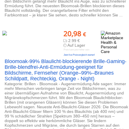
den Bildschirm gelangt mehr Blaulicht ins Auge, was zu schnellerer
Ermüdung führt. Die neuesten Bloomoak-Brillen blockieren dieses
Blaulicht vollständig. Der orangefarbene Filter erhöht den
Farbkontrast – je klarer Sie sehen, desto schneller können Sie ...
20,98
€
2.99 €
Auf Lager
Preis kann jetzt höher sein
Jetzt live Preisvergleich starten!
Bloomoak-99% Blaulicht-blockierende Brille-Gaming-
Brille-blendfrei-Anti-Ermüdung-geeignet für
Bildschirme, Fernseher (Orange–99%–Braunes
Schildpatt, Rechteckig, Orange - Night)
Kategorie: Brillen - Bloomoak - Augenermüdung Ade sagen: Immer
mehr Menschen verbringen lange Zeit vor Bildschirmen, was zu
einer übermäßigen Aufnahme von Blaulicht, Augenermüdung und
Migränekopfschmerzen führt. Mit den Bloomoak Blaulichtblocker-
Brillen (mit orangenen Gläsern) können Sie diesen Problemen
Lebewohl sagen. Neueste Anti-Blaulicht-Gläser 2026: Die Bloomoak
Anti-Blaulicht-Gläser filtern 100 % des Blaulichts (ab 400 nm) und
99 % schädlicher Strahlen [Spektrum 380–450 nm] heraus –
doppelt so effektiv wie herkömmliche Gläser. Sie lindern
Kopfschmerzen und Migräne, die durch langes Starren auf den