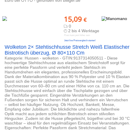
Euro bei OTTO - gefunden von billiger.de
15,09
€
0
2 bis 4 Werktage
Preis kann jetzt höher sein
Jetzt live Preisvergleich starten!
Wolketon 2× Stehtischhusse Stretch Weiß Elastischer
Bistrotisch überzug, Ø 80×110 Cm
Kategorie: Hussen - wolketon - GTIN:9137314050511 - Diese
hochwertige Stehtischhusse aus elastischem Stretchstoff sorgt für
eine perfekte Passform und verleiht jedem Stehtisch im
Handumdrehen ein elegantes, professionelles Erscheinungsbild.
Dank der Materialkombination aus 90 % Polyester und 10 % Elastan
passt sich die Husse optimal an runde Stehtische mit einem
Durchmesser von 60–80 cm und einer Höhe von ca. 110 cm an. Die
Stehtischhusse wird einfach über die Tischplatte gezogen und über
die Tischfüße gespannt. Eingenähte Verstärkungen an den
Fußenden sorgen für sicheren Halt und verhindern ein Verrutschen
– selbst bei häufiger Nutzung. Ob Hochzeit, Bankett, Messe,
Empfang oder Jubiläum: Die blickdichte und nahezu faltenfreie
Optik macht aus jedem schlichten Bistrotisch einen stilvollen
Hingucker. Zudem ist die Husse pflegeleicht, bügelfrei und bei 30 °C
waschbar – ideal für den regelmäßigen Einsatz bei Veranstaltungen.
Eigenschaften: Perfekte Passform dank Stretchmaterial: Das