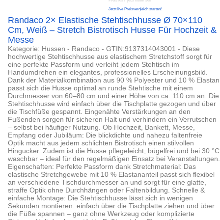
Preis kann jetzt höher sein
Jetzt live Preisvergleich starten!
Randaco 2× Elastische Stehtischhusse Ø 70×110
Cm, Weiß – Stretch Bistrotisch Husse Für Hochzeit &
Messe
Kategorie: Hussen - Randaco - GTIN:9137314043001 - Diese
hochwertige Stehtischhusse aus elastischem Stretchstoff sorgt für
eine perfekte Passform und verleiht jedem Stehtisch im
Handumdrehen ein elegantes, professionelles Erscheinungsbild.
Dank der Materialkombination aus 90 % Polyester und 10 % Elastan
passt sich die Husse optimal an runde Stehtische mit einem
Durchmesser von 60–80 cm und einer Höhe von ca. 110 cm an. Die
Stehtischhusse wird einfach über die Tischplatte gezogen und über
die Tischfüße gespannt. Eingenähte Verstärkungen an den
Fußenden sorgen für sicheren Halt und verhindern ein Verrutschen
– selbst bei häufiger Nutzung. Ob Hochzeit, Bankett, Messe,
Empfang oder Jubiläum: Die blickdichte und nahezu faltenfreie
Optik macht aus jedem schlichten Bistrotisch einen stilvollen
Hingucker. Zudem ist die Husse pflegeleicht, bügelfrei und bei 30 °C
waschbar – ideal für den regelmäßigen Einsatz bei Veranstaltungen.
Eigenschaften: Perfekte Passform dank Stretchmaterial: Das
elastische Stretchgewebe mit 10 % Elastananteil passt sich flexibel
an verschiedene Tischdurchmesser an und sorgt für eine glatte,
straffe Optik ohne Durchhängen oder Faltenbildung. Schnelle &
einfache Montage: Die Stehtischhusse lässt sich in wenigen
Sekunden montieren: einfach über die Tischplatte ziehen und über
die Füße spannen – ganz ohne Werkzeug oder komplizierte