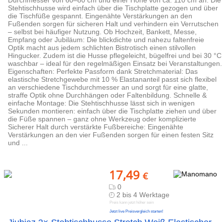
Durchmesser von 60–80 cm und einer Höhe von ca. 110 cm an. Die
Stehtischhusse wird einfach über die Tischplatte gezogen und über
die Tischfüße gespannt. Eingenähte Verstärkungen an den
Fußenden sorgen für sicheren Halt und verhindern ein Verrutschen
– selbst bei häufiger Nutzung. Ob Hochzeit, Bankett, Messe,
Empfang oder Jubiläum: Die blickdichte und nahezu faltenfreie
Optik macht aus jedem schlichten Bistrotisch einen stilvollen
Hingucker. Zudem ist die Husse pflegeleicht, bügelfrei und bei 30 °C
waschbar – ideal für den regelmäßigen Einsatz bei Veranstaltungen.
Eigenschaften: Perfekte Passform dank Stretchmaterial: Das
elastische Stretchgewebe mit 10 % Elastananteil passt sich flexibel
an verschiedene Tischdurchmesser an und sorgt für eine glatte,
straffe Optik ohne Durchhängen oder Faltenbildung. Schnelle &
einfache Montage: Die Stehtischhusse lässt sich in wenigen
Sekunden montieren: einfach über die Tischplatte ziehen und über
die Füße spannen – ganz ohne Werkzeug oder komplizierte
Sicherer Halt durch verstärkte Fußbereiche: Eingenähte
Verstärkungen an den vier Fußenden sorgen für einen festen Sitz
und ...
17,49
€
0
2 bis 4 Werktage
Preis kann jetzt höher sein
Jetzt live Preisvergleich starten!