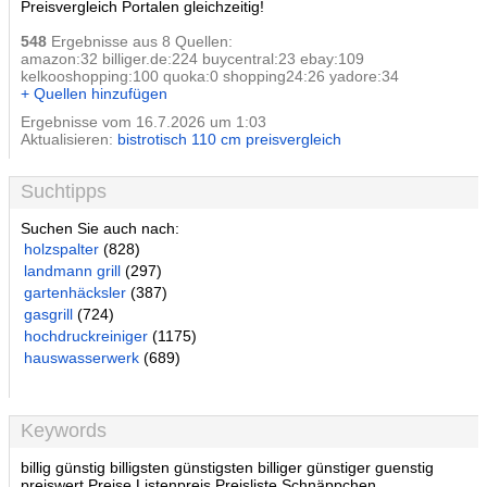
Preisvergleich Portalen gleichzeitig!
548
Ergebnisse aus 8 Quellen:
amazon:32 billiger.de:224 buycentral:23 ebay:109
kelkooshopping:100 quoka:0 shopping24:26 yadore:34
+ Quellen hinzufügen
Ergebnisse vom 16.7.2026 um 1:03
Aktualisieren:
bistrotisch 110 cm preisvergleich
Suchtipps
Suchen Sie auch nach:
holzspalter
(828)
landmann grill
(297)
gartenhäcksler
(387)
gasgrill
(724)
hochdruckreiniger
(1175)
hauswasserwerk
(689)
Keywords
billig günstig billigsten günstigsten billiger günstiger guenstig
preiswert Preise Listenpreis Preisliste Schnäppchen