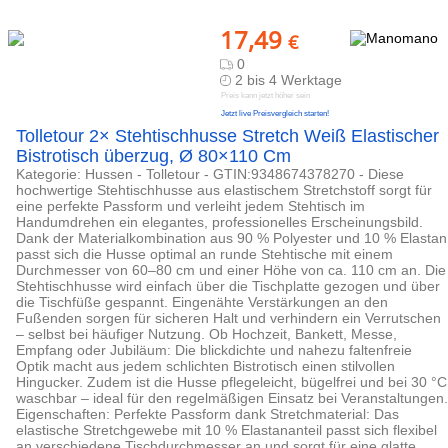
17,49
€
0
2 bis 4 Werktage
Preis kann jetzt höher sein
Jetzt live Preisvergleich starten!
Tolletour 2× Stehtischhusse Stretch Weiß Elastischer
Bistrotisch überzug, Ø 80×110 Cm
Kategorie: Hussen - Tolletour - GTIN:9348674378270 - Diese
hochwertige Stehtischhusse aus elastischem Stretchstoff sorgt für
eine perfekte Passform und verleiht jedem Stehtisch im
Handumdrehen ein elegantes, professionelles Erscheinungsbild.
Dank der Materialkombination aus 90 % Polyester und 10 % Elastan
passt sich die Husse optimal an runde Stehtische mit einem
Durchmesser von 60–80 cm und einer Höhe von ca. 110 cm an. Die
Stehtischhusse wird einfach über die Tischplatte gezogen und über
die Tischfüße gespannt. Eingenähte Verstärkungen an den
Fußenden sorgen für sicheren Halt und verhindern ein Verrutschen
– selbst bei häufiger Nutzung. Ob Hochzeit, Bankett, Messe,
Empfang oder Jubiläum: Die blickdichte und nahezu faltenfreie
Optik macht aus jedem schlichten Bistrotisch einen stilvollen
Hingucker. Zudem ist die Husse pflegeleicht, bügelfrei und bei 30 °C
waschbar – ideal für den regelmäßigen Einsatz bei Veranstaltungen.
Eigenschaften: Perfekte Passform dank Stretchmaterial: Das
elastische Stretchgewebe mit 10 % Elastananteil passt sich flexibel
an verschiedene Tischdurchmesser an und sorgt für eine glatte,