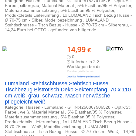
Kategorie: Hussen - Lumaland - GTIN:4251527413576 - Optik/Stil
Farbe , silbergrau, Material Material , 5% Elasthan/95 % Polyester,
Materialzusammensetzung , 5% Elasthan,95 % Polyester,
Produktdetails Lieferumfang , 1x LUMALAND Tisch Bezug Husse -
Ø 70-75 cm - Silber, Modellbezeichnung , LUMALAND
Stehtischhusse - Tisch Bezug - Husse - Ø 70-75 cm - Silbergrau, -
14,24 Euro bei OTTO - gefunden von billiger.de
14,99
€
0
lieferbar-in 2-3
Werktagen bei dir
Preis kann jetzt höher sein
Jetzt live Preisvergleich starten!
Lumaland Stehtischhusse Stehtisch Husse
Tischbezug Bistrotisch Deko Sektempfang, 70 x 110
cm weiß, grau, schwarz, Maschinenwäsche
pflegeleicht weiß
Kategorie: Hussen - Lumaland - GTIN:4250867506528 - Optik/Stil
Farbe , weiß, Material Material , 5% Elasthan/95 % Polyester,
Materialzusammensetzung , 5% Elasthan,95 % Polyester,
Produktdetails Lieferumfang , 1x LUMALAND Tisch Bezug Husse -
Ø 70-75 cm - Weiß, Modellbezeichnung , LUMALAND
Stehtischhusse - Tisch Bezug - Husse - Ø 70-75 cm - Weiß, - 14,99