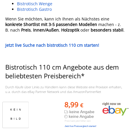
Bistrotisch Wenge
Bistrotisch Gastro
Wenn Sie möchten, kann ich Ihnen als Nächstes eine
konkrete Shortlist mit 3-5 passenden Modellen
machen - z.
B. nach
Preis
,
Innen/Außen
,
Holzoptik
oder
besonders stabil
.
Jetzt live Suche nach bistrotisch 110 cm starten!
Bistrotisch 110 cm Angebote aus dem
beliebtesten Preisbereich*
Durch Käufe über Links zu Händlern kann diese Website eine Provision erhalten,
u.a. durch das eBay Partner Network und das AmazonPartnerNet
8,99
€
keine Angabe
keine Angabe
Preis kann jetzt höher sein
Jetzt live Preisvergleich starten!