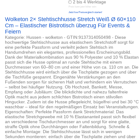
2 bis 4 Werktage
Preis kann jetzt höher sein
Jetzt live Preisvergleich starten!
Wolketon 2× Stehtischhusse Stretch Weiß Ø 60×110
Cm – Elastischer Bistrotisch überzug Für Events &
Feiern
Kategorie: Hussen - wolketon - GTIN:9137314050498 - Diese
hochwertige Stehtischhusse aus elastischem Stretchstoff sorgt für
eine perfekte Passform und verleiht jedem Stehtisch im
Handumdrehen ein elegantes, professionelles Erscheinungsbild.
Dank der Materialkombination aus 90 % Polyester und 10 % Elastan
passt sich die Husse optimal an runde Stehtische mit einem
Durchmesser von 60–80 cm und einer Höhe von ca. 110 cm an. Die
Stehtischhusse wird einfach über die Tischplatte gezogen und über
die Tischfüße gespannt. Eingenähte Verstärkungen an den
Fußenden sorgen für sicheren Halt und verhindern ein Verrutschen
– selbst bei häufiger Nutzung. Ob Hochzeit, Bankett, Messe,
Empfang oder Jubiläum: Die blickdichte und nahezu faltenfreie
Optik macht aus jedem schlichten Bistrotisch einen stilvollen
Hingucker. Zudem ist die Husse pflegeleicht, bügelfrei und bei 30 °C
waschbar – ideal für den regelmäßigen Einsatz bei Veranstaltungen.
Eigenschaften: Perfekte Passform dank Stretchmaterial: Das
elastische Stretchgewebe mit 10 % Elastananteil passt sich flexibel
an verschiedene Tischdurchmesser an und sorgt für eine glatte,
straffe Optik ohne Durchhängen oder Faltenbildung. Schnelle &
einfache Montage: Die Stehtischhusse lässt sich in wenigen
Sekunden montieren: einfach über die Tischplatte ziehen und über