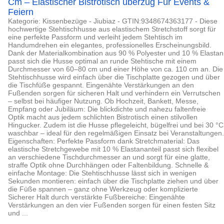
Cm – Elastischer Bistrotisch überzug Für Events &
Feiern
Kategorie: Kissenbezüge - Jiubiaz - GTIN:9348674363177 - Diese
hochwertige Stehtischhusse aus elastischem Stretchstoff sorgt für
eine perfekte Passform und verleiht jedem Stehtisch im
Handumdrehen ein elegantes, professionelles Erscheinungsbild.
Dank der Materialkombination aus 90 % Polyester und 10 % Elastan
passt sich die Husse optimal an runde Stehtische mit einem
Durchmesser von 60–80 cm und einer Höhe von ca. 110 cm an. Die
Stehtischhusse wird einfach über die Tischplatte gezogen und über
die Tischfüße gespannt. Eingenähte Verstärkungen an den
Fußenden sorgen für sicheren Halt und verhindern ein Verrutschen
– selbst bei häufiger Nutzung. Ob Hochzeit, Bankett, Messe,
Empfang oder Jubiläum: Die blickdichte und nahezu faltenfreie
Optik macht aus jedem schlichten Bistrotisch einen stilvollen
Hingucker. Zudem ist die Husse pflegeleicht, bügelfrei und bei 30 °C
waschbar – ideal für den regelmäßigen Einsatz bei Veranstaltungen.
Eigenschaften: Perfekte Passform dank Stretchmaterial: Das
elastische Stretchgewebe mit 10 % Elastananteil passt sich flexibel
an verschiedene Tischdurchmesser an und sorgt für eine glatte,
straffe Optik ohne Durchhängen oder Faltenbildung. Schnelle &
einfache Montage: Die Stehtischhusse lässt sich in wenigen
Sekunden montieren: einfach über die Tischplatte ziehen und über
die Füße spannen – ganz ohne Werkzeug oder komplizierte
Sicherer Halt durch verstärkte Fußbereiche: Eingenähte
Verstärkungen an den vier Fußenden sorgen für einen festen Sitz
und ...