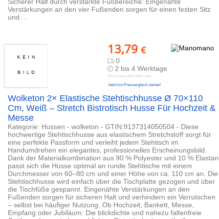
Sicherer Halt durch verstärkte Fußbereiche: Eingenähte
Verstärkungen an den vier Fußenden sorgen für einen festen Sitz
und ...
13,79
€
0
2 bis 4 Werktage
Preis kann jetzt höher sein
Jetzt live Preisvergleich starten!
Wolketon 2× Elastische Stehtischhusse Ø 70×110
Cm, Weiß – Stretch Bistrotisch Husse Für Hochzeit &
Messe
Kategorie: Hussen - wolketon - GTIN:9137314050504 - Diese
hochwertige Stehtischhusse aus elastischem Stretchstoff sorgt für
eine perfekte Passform und verleiht jedem Stehtisch im
Handumdrehen ein elegantes, professionelles Erscheinungsbild.
Dank der Materialkombination aus 90 % Polyester und 10 % Elastan
passt sich die Husse optimal an runde Stehtische mit einem
Durchmesser von 60–80 cm und einer Höhe von ca. 110 cm an. Die
Stehtischhusse wird einfach über die Tischplatte gezogen und über
die Tischfüße gespannt. Eingenähte Verstärkungen an den
Fußenden sorgen für sicheren Halt und verhindern ein Verrutschen
– selbst bei häufiger Nutzung. Ob Hochzeit, Bankett, Messe,
Empfang oder Jubiläum: Die blickdichte und nahezu faltenfreie