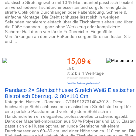
elastische Stretchgewebe mit 10 % Elastananteil passt sich flexibel
an verschiedene Tischdurchmesser an und sorgt für eine glatte,
straffe Optik ohne Durchhängen oder Faltenbildung. Schnelle &
einfache Montage: Die Stehtischhusse lässt sich in wenigen
Sekunden montieren: einfach über die Tischplatte ziehen und über
die Füße spannen – ganz ohne Werkzeug oder komplizierte
Sicherer Halt durch verstärkte Fußbereiche: Eingenähte
Verstärkungen an den vier Fußenden sorgen für einen festen Sitz
und ...
15,09
€
0
2 bis 4 Werktage
Preis kann jetzt höher sein
Jetzt live Preisvergleich starten!
Randaco 2× Stehtischhusse Stretch Weiß Elastischer
Bistrotisch überzug, Ø 80×110 Cm
Kategorie: Hussen - Randaco - GTIN:9137314043018 - Diese
hochwertige Stehtischhusse aus elastischem Stretchstoff sorgt für
eine perfekte Passform und verleiht jedem Stehtisch im
Handumdrehen ein elegantes, professionelles Erscheinungsbild.
Dank der Materialkombination aus 90 % Polyester und 10 % Elastan
passt sich die Husse optimal an runde Stehtische mit einem
Durchmesser von 60–80 cm und einer Höhe von ca. 110 cm an. Die
Stehtischhusse wird einfach über die Tischplatte gezogen und über