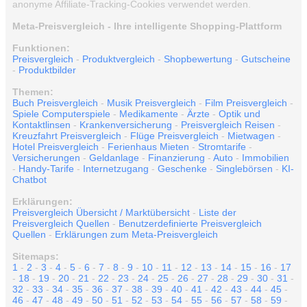
anonyme Affiliate-Tracking-Cookies verwendet werden.
Meta-Preisvergleich - Ihre intelligente Shopping-Plattform
Funktionen:
Preisvergleich
-
Produktvergleich
-
Shopbewertung
-
Gutscheine
-
Produktbilder
Themen:
Buch Preisvergleich
-
Musik Preisvergleich
-
Film Preisvergleich
-
Spiele Computerspiele
-
Medikamente
-
Ärzte
-
Optik und
Kontaktlinsen
-
Krankenversicherung
-
Preisvergleich Reisen
-
Kreuzfahrt Preisvergleich
-
Flüge Preisvergleich
-
Mietwagen
-
Hotel Preisvergleich
-
Ferienhaus Mieten
-
Stromtarife
-
Versicherungen
-
Geldanlage
-
Finanzierung
-
Auto
-
Immobilien
-
Handy-Tarife
-
Internetzugang
-
Geschenke
-
Singlebörsen
-
KI-
Chatbot
Erklärungen:
Preisvergleich Übersicht / Marktübersicht
-
Liste der
Preisvergleich Quellen
-
Benutzerdefinierte Preisvergleich
Quellen
-
Erklärungen zum Meta-Preisvergleich
Sitemaps:
1
-
2
-
3
-
4
-
5
-
6
-
7
-
8
-
9
-
10
-
11
-
12
-
13
-
14
-
15
-
16
-
17
-
18
-
19
-
20
-
21
-
22
-
23
-
24
-
25
-
26
-
27
-
28
-
29
-
30
-
31
-
32
-
33
-
34
-
35
-
36
-
37
-
38
-
39
-
40
-
41
-
42
-
43
-
44
-
45
-
46
-
47
-
48
-
49
-
50
-
51
-
52
-
53
-
54
-
55
-
56
-
57
-
58
-
59
-