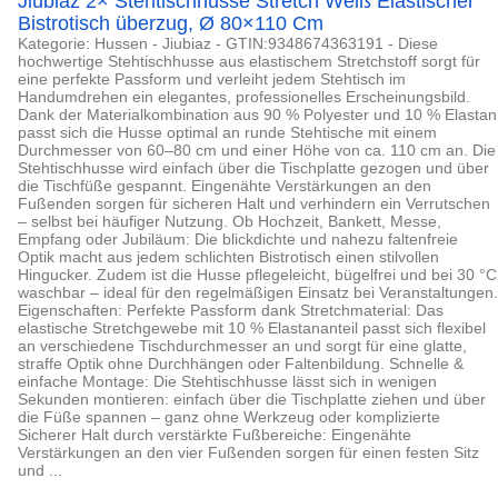
Jiubiaz 2× Stehtischhusse Stretch Weiß Elastischer
Bistrotisch überzug, Ø 80×110 Cm
Kategorie: Hussen - Jiubiaz - GTIN:9348674363191 - Diese
hochwertige Stehtischhusse aus elastischem Stretchstoff sorgt für
eine perfekte Passform und verleiht jedem Stehtisch im
Handumdrehen ein elegantes, professionelles Erscheinungsbild.
Dank der Materialkombination aus 90 % Polyester und 10 % Elastan
passt sich die Husse optimal an runde Stehtische mit einem
Durchmesser von 60–80 cm und einer Höhe von ca. 110 cm an. Die
Stehtischhusse wird einfach über die Tischplatte gezogen und über
die Tischfüße gespannt. Eingenähte Verstärkungen an den
Fußenden sorgen für sicheren Halt und verhindern ein Verrutschen
– selbst bei häufiger Nutzung. Ob Hochzeit, Bankett, Messe,
Empfang oder Jubiläum: Die blickdichte und nahezu faltenfreie
Optik macht aus jedem schlichten Bistrotisch einen stilvollen
Hingucker. Zudem ist die Husse pflegeleicht, bügelfrei und bei 30 °C
waschbar – ideal für den regelmäßigen Einsatz bei Veranstaltungen.
Eigenschaften: Perfekte Passform dank Stretchmaterial: Das
elastische Stretchgewebe mit 10 % Elastananteil passt sich flexibel
an verschiedene Tischdurchmesser an und sorgt für eine glatte,
straffe Optik ohne Durchhängen oder Faltenbildung. Schnelle &
einfache Montage: Die Stehtischhusse lässt sich in wenigen
Sekunden montieren: einfach über die Tischplatte ziehen und über
die Füße spannen – ganz ohne Werkzeug oder komplizierte
Sicherer Halt durch verstärkte Fußbereiche: Eingenähte
Verstärkungen an den vier Fußenden sorgen für einen festen Sitz
und ...