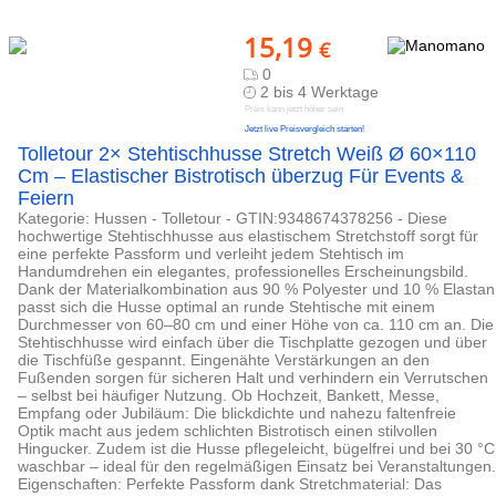
15,19
€
0
2 bis 4 Werktage
Preis kann jetzt höher sein
Jetzt live Preisvergleich starten!
Tolletour 2× Stehtischhusse Stretch Weiß Ø 60×110
Cm – Elastischer Bistrotisch überzug Für Events &
Feiern
Kategorie: Hussen - Tolletour - GTIN:9348674378256 - Diese
hochwertige Stehtischhusse aus elastischem Stretchstoff sorgt für
eine perfekte Passform und verleiht jedem Stehtisch im
Handumdrehen ein elegantes, professionelles Erscheinungsbild.
Dank der Materialkombination aus 90 % Polyester und 10 % Elastan
passt sich die Husse optimal an runde Stehtische mit einem
Durchmesser von 60–80 cm und einer Höhe von ca. 110 cm an. Die
Stehtischhusse wird einfach über die Tischplatte gezogen und über
die Tischfüße gespannt. Eingenähte Verstärkungen an den
Fußenden sorgen für sicheren Halt und verhindern ein Verrutschen
– selbst bei häufiger Nutzung. Ob Hochzeit, Bankett, Messe,
Empfang oder Jubiläum: Die blickdichte und nahezu faltenfreie
Optik macht aus jedem schlichten Bistrotisch einen stilvollen
Hingucker. Zudem ist die Husse pflegeleicht, bügelfrei und bei 30 °C
waschbar – ideal für den regelmäßigen Einsatz bei Veranstaltungen.
Eigenschaften: Perfekte Passform dank Stretchmaterial: Das