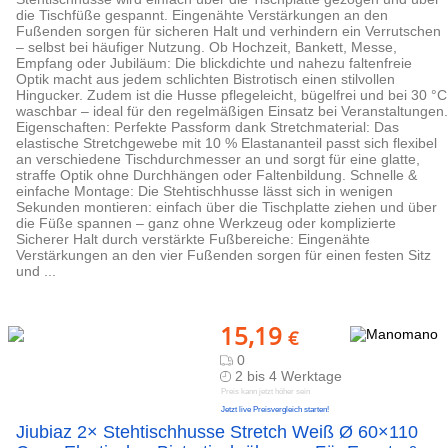
die Tischfüße gespannt. Eingenähte Verstärkungen an den
Fußenden sorgen für sicheren Halt und verhindern ein Verrutschen
– selbst bei häufiger Nutzung. Ob Hochzeit, Bankett, Messe,
Empfang oder Jubiläum: Die blickdichte und nahezu faltenfreie
Optik macht aus jedem schlichten Bistrotisch einen stilvollen
Hingucker. Zudem ist die Husse pflegeleicht, bügelfrei und bei 30 °C
waschbar – ideal für den regelmäßigen Einsatz bei Veranstaltungen.
Eigenschaften: Perfekte Passform dank Stretchmaterial: Das
elastische Stretchgewebe mit 10 % Elastananteil passt sich flexibel
an verschiedene Tischdurchmesser an und sorgt für eine glatte,
straffe Optik ohne Durchhängen oder Faltenbildung. Schnelle &
einfache Montage: Die Stehtischhusse lässt sich in wenigen
Sekunden montieren: einfach über die Tischplatte ziehen und über
die Füße spannen – ganz ohne Werkzeug oder komplizierte
Sicherer Halt durch verstärkte Fußbereiche: Eingenähte
Verstärkungen an den vier Fußenden sorgen für einen festen Sitz
und ...
15,19
€
0
2 bis 4 Werktage
Preis kann jetzt höher sein
Jetzt live Preisvergleich starten!
Jiubiaz 2× Stehtischhusse Stretch Weiß Ø 60×110