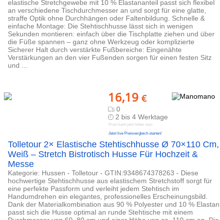
elastische Stretchgewebe mit 10 % Elastananteil passt sich flexibel
an verschiedene Tischdurchmesser an und sorgt für eine glatte,
straffe Optik ohne Durchhängen oder Faltenbildung. Schnelle &
einfache Montage: Die Stehtischhusse lässt sich in wenigen
Sekunden montieren: einfach über die Tischplatte ziehen und über
die Füße spannen – ganz ohne Werkzeug oder komplizierte
Sicherer Halt durch verstärkte Fußbereiche: Eingenähte
Verstärkungen an den vier Fußenden sorgen für einen festen Sitz
und ...
16,19
€
0
2 bis 4 Werktage
Preis kann jetzt höher sein
Jetzt live Preisvergleich starten!
Tolletour 2× Elastische Stehtischhusse Ø 70×110 Cm,
Weiß – Stretch Bistrotisch Husse Für Hochzeit &
Messe
Kategorie: Hussen - Tolletour - GTIN:9348674378263 - Diese
hochwertige Stehtischhusse aus elastischem Stretchstoff sorgt für
eine perfekte Passform und verleiht jedem Stehtisch im
Handumdrehen ein elegantes, professionelles Erscheinungsbild.
Dank der Materialkombination aus 90 % Polyester und 10 % Elastan
passt sich die Husse optimal an runde Stehtische mit einem