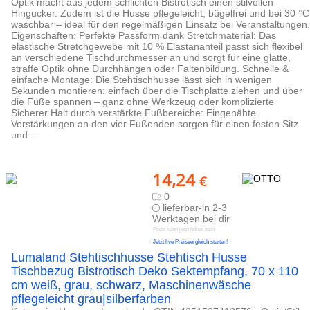
Optik macht aus jedem schlichten Bistrotisch einen stilvollen
Hingucker. Zudem ist die Husse pflegeleicht, bügelfrei und bei 30 °C
waschbar – ideal für den regelmäßigen Einsatz bei Veranstaltungen.
Eigenschaften: Perfekte Passform dank Stretchmaterial: Das
elastische Stretchgewebe mit 10 % Elastananteil passt sich flexibel
an verschiedene Tischdurchmesser an und sorgt für eine glatte,
straffe Optik ohne Durchhängen oder Faltenbildung. Schnelle &
einfache Montage: Die Stehtischhusse lässt sich in wenigen
Sekunden montieren: einfach über die Tischplatte ziehen und über
die Füße spannen – ganz ohne Werkzeug oder komplizierte
Sicherer Halt durch verstärkte Fußbereiche: Eingenähte
Verstärkungen an den vier Fußenden sorgen für einen festen Sitz
und ...
14,24
€
0
lieferbar-in 2-3
Werktagen bei dir
Preis kann jetzt höher sein
Jetzt live Preisvergleich starten!
Lumaland Stehtischhusse Stehtisch Husse
Tischbezug Bistrotisch Deko Sektempfang, 70 x 110
cm weiß, grau, schwarz, Maschinenwäsche
pflegeleicht grau|silberfarben