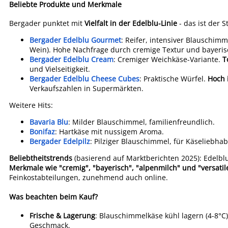
Beliebte Produkte und Merkmale
Bergader punktet mit
Vielfalt in der Edelblu-Linie
- das ist der 
Bergader Edelblu Gourmet
: Reifer, intensiver Blauschim
Wein). Hohe Nachfrage durch cremige Textur und bayeris
Bergader Edelblu Cream
: Cremiger Weichkäse-Variante.
T
und Vielseitigkeit.
Bergader Edelblu Cheese Cubes
: Praktische Würfel.
Hoch 
Verkaufszahlen in Supermärkten.
Weitere Hits:
Bavaria Blu
: Milder Blauschimmel, familienfreundlich.
Bonifaz
: Hartkäse mit nussigem Aroma.
Bergader Edelpilz
: Pilziger Blauschimmel, für Käseliebhab
Beliebtheitstrends
(basierend auf Marktberichten 2025): Edelbl
Merkmale wie "cremig", "bayerisch", "alpenmilch" und "versatil
Feinkostabteilungen, zunehmend auch online.
Was beachten beim Kauf?
Frische & Lagerung
: Blauschimmelkäse kühl lagern (4-8°C
Geschmack.