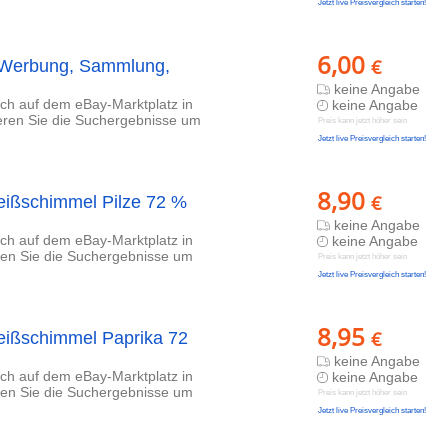
Jetzt live Preisvergleich starten!
6,00
€
y Werbung, Sammlung,
keine Angabe
lich auf dem eBay-Marktplatz in
keine Angabe
ieren Sie die Suchergebnisse um
Preis kann jetzt höher sein
Jetzt live Preisvergleich starten!
8,90
€
eißschimmel Pilze 72 %
keine Angabe
lich auf dem eBay-Marktplatz in
keine Angabe
eren Sie die Suchergebnisse um
Preis kann jetzt höher sein
Jetzt live Preisvergleich starten!
8,95
€
eißschimmel Paprika 72
keine Angabe
lich auf dem eBay-Marktplatz in
keine Angabe
eren Sie die Suchergebnisse um
Preis kann jetzt höher sein
Jetzt live Preisvergleich starten!