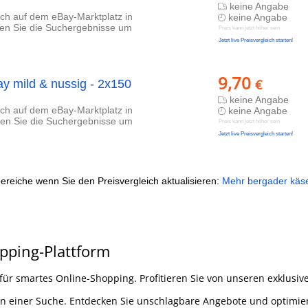
keine Angabe
lich auf dem eBay-Marktplatz in
keine Angabe
eren Sie die Suchergebnisse um
Preis kann jetzt höher sein
Jetzt live Preisvergleich starten!
9,70
€
y mild & nussig - 2x150
keine Angabe
lich auf dem eBay-Marktplatz in
keine Angabe
eren Sie die Suchergebnisse um
Preis kann jetzt höher sein
Jetzt live Preisvergleich starten!
ereiche wenn Sie den Preisvergleich aktualisieren:
Mehr bergader käs
opping-Plattform
für smartes Online-Shopping. Profitieren Sie von unseren exklusive
 in einer Suche. Entdecken Sie unschlagbare Angebote und optimier