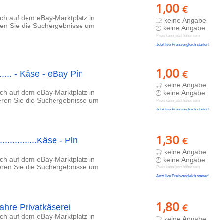
1,00
€
lich auf dem eBay-Marktplatz in
keine Angabe
eren Sie die Suchergebnisse um
keine Angabe
Preis kann jetzt höher sein
Jetzt live Preisvergleich starten!
1,00
€
......... - Käse - eBay Pin
keine Angabe
lich auf dem eBay-Marktplatz in
keine Angabe
ieren Sie die Suchergebnisse um
Preis kann jetzt höher sein
Jetzt live Preisvergleich starten!
1,30
€
............Käse - Pin
keine Angabe
lich auf dem eBay-Marktplatz in
keine Angabe
ieren Sie die Suchergebnisse um
Preis kann jetzt höher sein
Jetzt live Preisvergleich starten!
1,80
€
ahre Privatkäserei
lich auf dem eBay-Marktplatz in
keine Angabe