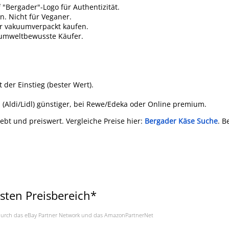
 "Bergader"-Logo für Authentizität.
n. Nicht für Veganer.
er vakuumverpackt kaufen.
r umweltbewusste Käufer.
t der Einstieg (bester Wert).
n (Aldi/Lidl) günstiger, bei Rewe/Edeka oder Online premium.
liebt und preiswert. Vergleiche Preise hier:
Bergader Käse Suche
. B
sten Preisbereich*
a. durch das eBay Partner Network und das AmazonPartnerNet