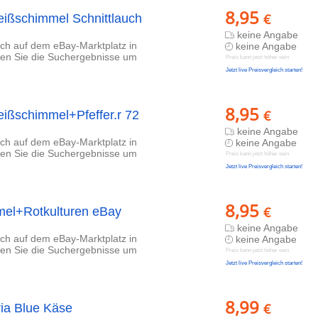
8,95
€
eißschimmel Schnittlauch
keine Angabe
lich auf dem eBay-Marktplatz in
keine Angabe
eren Sie die Suchergebnisse um
Preis kann jetzt höher sein
Jetzt live Preisvergleich starten!
8,95
€
ißschimmel+Pfeffer.r 72
keine Angabe
lich auf dem eBay-Marktplatz in
keine Angabe
eren Sie die Suchergebnisse um
Preis kann jetzt höher sein
Jetzt live Preisvergleich starten!
8,95
€
mel+Rotkulturen eBay
keine Angabe
lich auf dem eBay-Marktplatz in
keine Angabe
eren Sie die Suchergebnisse um
Preis kann jetzt höher sein
Jetzt live Preisvergleich starten!
8,99
€
ia Blue Käse