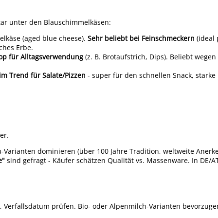
Star unter den Blauschimmelkäsen:
melkäse (aged blue cheese).
Sehr beliebt bei Feinschmeckern
(ideal 
ches Erbe.
op für Alltagsverwendung
(z. B. Brotaufstrich, Dips). Beliebt wege
im Trend für Salate/Pizzen
- super für den schnellen Snack, starke
er.
u-Varianten dominieren (über 100 Jahre Tradition, weltweite Anerk
e"
sind gefragt - Käufer schätzen Qualität vs. Massenware. In DE/A
), Verfallsdatum prüfen. Bio- oder Alpenmilch-Varianten bevorzuge