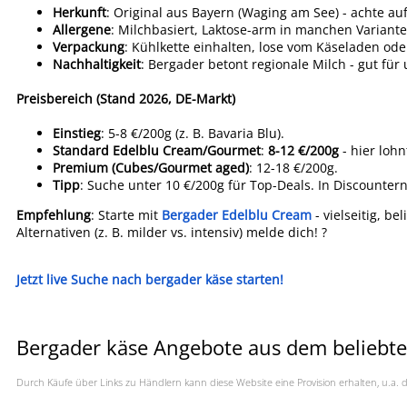
Herkunft
: Original aus Bayern (Waging am See) - achte auf
Allergene
: Milchbasiert, Laktose-arm in manchen Variante
Verpackung
: Kühlkette einhalten, lose vom Käseladen od
Nachhaltigkeit
: Bergader betont regionale Milch - gut fü
Preisbereich (Stand 2026, DE-Markt)
Einstieg
: 5-8 €/200g (z. B. Bavaria Blu).
Standard Edelblu Cream/Gourmet
:
8-12 €/200g
- hier lohn
Premium (Cubes/Gourmet aged)
: 12-18 €/200g.
Tipp
: Suche unter 10 €/200g für Top-Deals. In Discounter
Empfehlung
: Starte mit
Bergader Edelblu Cream
- vielseitig, be
Alternativen (z. B. milder vs. intensiv) melde dich! ?
Jetzt live Suche nach bergader käse starten!
Bergader käse Angebote aus dem beliebte
Durch Käufe über Links zu Händlern kann diese Website eine Provision erhalten, u.