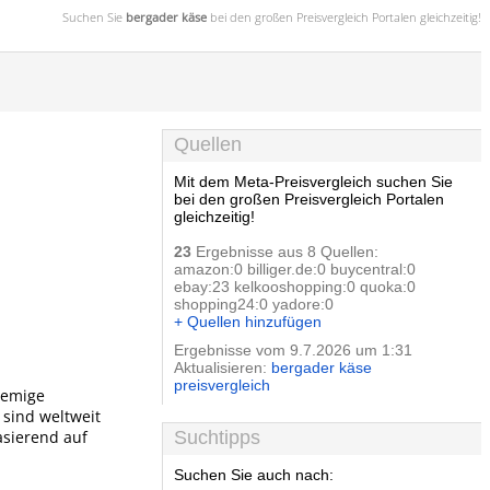
Suchen Sie
bergader käse
bei den großen
Preisvergleich
Portalen gleichzeitig!
Quellen
Mit dem Meta-Preisvergleich suchen Sie
bei den großen Preisvergleich Portalen
gleichzeitig!
23
Ergebnisse aus 8 Quellen:
amazon:0 billiger.de:0 buycentral:0
ebay:23 kelkooshopping:0 quoka:0
shopping24:0 yadore:0
+ Quellen hinzufügen
Ergebnisse vom 9.7.2026 um 1:31
Aktualisieren:
bergader käse
preisvergleich
remige
 sind weltweit
asierend auf
Suchtipps
Suchen Sie auch nach: