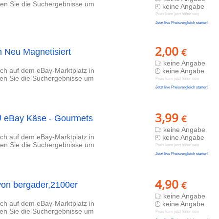
eren Sie die Suchergebnisse um
keine Angabe
Preis kann jetzt höher sein
Jetzt live Preisvergleich starten!
2,00
€
 Neu Magnetisiert
keine Angabe
lich auf dem eBay-Marktplatz in
keine Angabe
eren Sie die Suchergebnisse um
Preis kann jetzt höher sein
Jetzt live Preisvergleich starten!
3,99
€
 eBay Käse - Gourmets
keine Angabe
lich auf dem eBay-Marktplatz in
keine Angabe
eren Sie die Suchergebnisse um
Preis kann jetzt höher sein
Jetzt live Preisvergleich starten!
4,90
€
von bergader,2100er
keine Angabe
lich auf dem eBay-Marktplatz in
keine Angabe
eren Sie die Suchergebnisse um
Preis kann jetzt höher sein