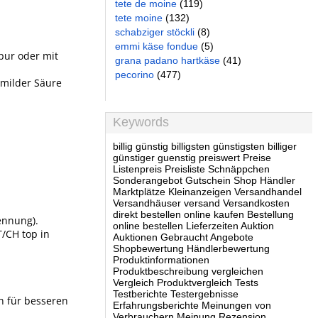
tete de moine
(119)
tete moine
(132)
schabziger stöckli
(8)
emmi käse fondue
(5)
pur oder mit
grana padano hartkäse
(41)
pecorino
(477)
n milder Säure
Keywords
billig günstig billigsten günstigsten billiger
günstiger guenstig preiswert Preise
Listenpreis Preisliste Schnäppchen
Sonderangebot Gutschein Shop Händler
Marktplätze Kleinanzeigen Versandhandel
Versandhäuser versand Versandkosten
direkt bestellen online kaufen Bestellung
ennung).
online bestellen Lieferzeiten Auktion
T/CH top in
Auktionen Gebraucht Angebote
Shopbewertung Händlerbewertung
Produktinformationen
Produktbeschreibung vergleichen
Vergleich Produktvergleich Tests
Testberichte Testergebnisse
n für besseren
Erfahrungsberichte Meinungen von
Verbrauchern Meinung Rezension