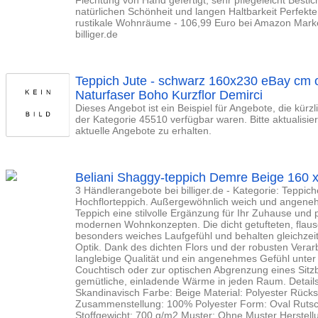
Flechtung von Hand gefertigt; sehr pflegeleicht Bestic
natürlichen Schönheit und langen Haltbarkeit Perfekte
rustikale Wohnräume - 106,99 Euro bei Amazon Marke
billiger.de
Teppich Jute - schwarz 160x230 eBay cm 
Naturfaser Boho Kurzflor Demirci
Dieses Angebot ist ein Beispiel für Angebote, die kürz
der Kategorie 45510 verfügbar waren. Bitte aktualisi
aktuelle Angebote zu erhalten.
Beliani Shaggy-teppich Demre Beige 160 
3 Händlerangebote bei billiger.de - Kategorie: Teppiche
Hochflorteppich. Außergewöhnlich weich und angenehm
Teppich eine stilvolle Ergänzung für Ihr Zuhause und
modernen Wohnkonzepten. Die dicht getufteten, flaus
besonders weiches Laufgefühl und behalten gleichzeiti
Optik. Dank des dichten Flors und der robusten Verarb
langlebige Qualität und ein angenehmes Gefühl unte
Couchtisch oder zur optischen Abgrenzung eines Sitzb
gemütliche, einladende Wärme in jeden Raum. Details:
Skandinavisch Farbe: Beige Material: Polyester Rück
Zusammenstellung: 100% Polyester Form: Oval Rutsch
Stoffgewicht: 700 g/m2 Muster: Ohne Muster Herstell