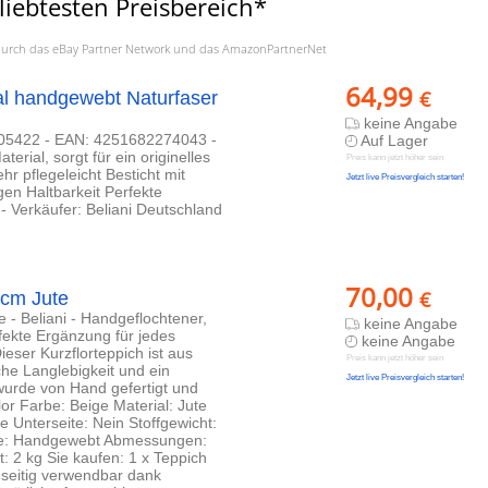
liebtesten Preisbereich*
a. durch das eBay Partner Network und das AmazonPartnerNet
64,99
€
al handgewebt Naturfaser
keine Angabe
 305422 - EAN: 4251682274043 -
Auf Lager
erial, sorgt für ein originelles
Preis kann jetzt höher sein
r pflegeleicht Besticht mit
Jetzt live Preisvergleich starten!
gen Haltbarkeit Perfekte
- Verkäufer: Beliani Deutschland
70,00
€
 cm Jute
e - Beliani - Handgeflochtener,
keine Angabe
fekte Ergänzung für jedes
keine Angabe
ieser Kurzflorteppich ist aus
Preis kann jetzt höher sein
iche Langlebigkeit und ein
Jetzt live Preisvergleich starten!
 wurde von Hand gefertigt und
lor Farbe: Beige Material: Jute
Unterseite: Nein Stoffgewicht:
de: Handgewebt Abmessungen:
 2 kg Sie kaufen: 1 x Teppich
dseitig verwendbar dank