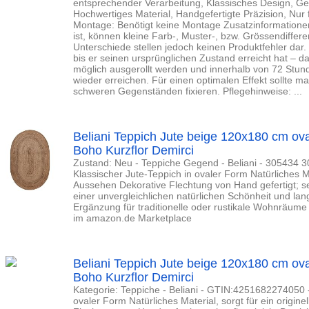
entsprechender Verarbeitung, Klassisches Design, Ge
Hochwertiges Material, Handgefertigte Präzision, Nur
Montage: Benötigt keine Montage Zusatzinformation
ist, können kleine Farb-, Muster-, bzw. Grössendiffer
Unterschiede stellen jedoch keinen Produktfehler dar. D
bis er seinen ursprünglichen Zustand erreicht hat – da
möglich ausgerollt werden und innerhalb von 72 Stun
wieder erreichen. Für einen optimalen Effekt sollte m
schweren Gegenständen fixieren. Pflegehinweise: ...
Beliani Teppich Jute beige 120x180 cm ov
Boho Kurzflor Demirci
Zustand: Neu - Teppiche Gegend - Beliani - 305434
Klassischer Jute-Teppich in ovaler Form Natürliches Mat
Aussehen Dekorative Flechtung von Hand gefertigt; seh
einer unvergleichlichen natürlichen Schönheit und lan
Ergänzung für traditionelle oder rustikale Wohnräume 
im amazon.de Marketplace
Beliani Teppich Jute beige 120x180 cm ov
Boho Kurzflor Demirci
Kategorie: Teppiche - Beliani - GTIN:4251682274050 -
ovaler Form Natürliches Material, sorgt für ein origin