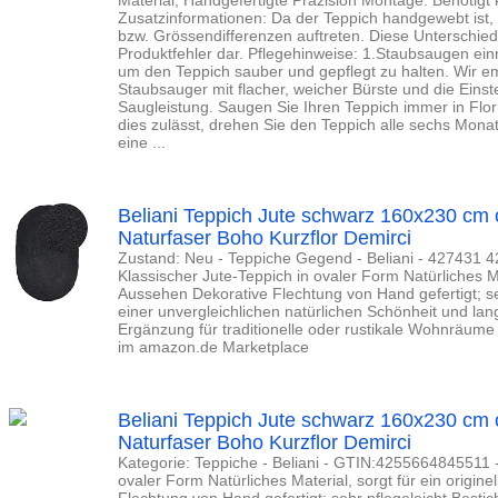
Material, Handgefertigte Präzision Montage: Benötigt
Zusatzinformationen: Da der Teppich handgewebt ist, 
bzw. Grössendifferenzen auftreten. Diese Unterschied
Produktfehler dar. Pflegehinweise: 1.Staubsaugen ein
um den Teppich sauber und gepflegt zu halten. Wir e
Staubsauger mit flacher, weicher Bürste und die Einste
Saugleistung. Saugen Sie Ihren Teppich immer in Flo
dies zulässt, drehen Sie den Teppich alle sechs Mona
eine ...
Beliani Teppich Jute schwarz 160x230 cm
Naturfaser Boho Kurzflor Demirci
Zustand: Neu - Teppiche Gegend - Beliani - 427431 
Klassischer Jute-Teppich in ovaler Form Natürliches Mat
Aussehen Dekorative Flechtung von Hand gefertigt; seh
einer unvergleichlichen natürlichen Schönheit und lan
Ergänzung für traditionelle oder rustikale Wohnräume 
im amazon.de Marketplace
Beliani Teppich Jute schwarz 160x230 cm
Naturfaser Boho Kurzflor Demirci
Kategorie: Teppiche - Beliani - GTIN:4255664845511 -
ovaler Form Natürliches Material, sorgt für ein origin