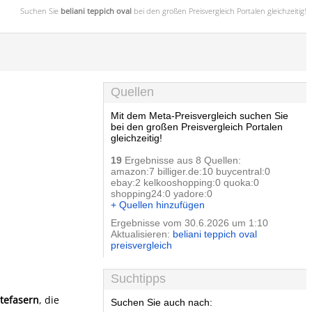
Suchen Sie
beliani teppich oval
bei den großen
Preisvergleich
Portalen gleichzeitig!
Quellen
Mit dem Meta-Preisvergleich suchen Sie
bei den großen Preisvergleich Portalen
gleichzeitig!
19
Ergebnisse aus 8 Quellen:
amazon:7 billiger.de:10 buycentral:0
ebay:2 kelkooshopping:0 quoka:0
shopping24:0 yadore:0
+ Quellen hinzufügen
Ergebnisse vom 30.6.2026 um 1:10
Aktualisieren:
beliani teppich oval
preisvergleich
Suchtipps
utefasern
, die
Suchen Sie auch nach: