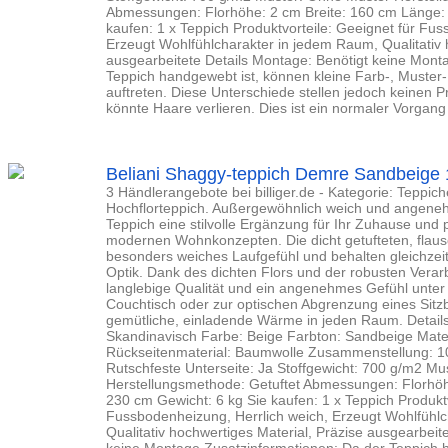
Abmessungen: Florhöhe: 2 cm Breite: 160 cm Länge: 
kaufen: 1 x Teppich Produktvorteile: Geeignet für Fus
Erzeugt Wohlfühlcharakter in jedem Raum, Qualitativ 
ausgearbeitete Details Montage: Benötigt keine Mont
Teppich handgewebt ist, können kleine Farb-, Muster-
auftreten. Diese Unterschiede stellen jedoch keinen Pr
könnte Haare verlieren. Dies ist ein normaler Vorgang u
Beliani Shaggy-teppich Demre Sandbeige 
3 Händlerangebote bei billiger.de - Kategorie: Teppiche
Hochflorteppich. Außergewöhnlich weich und angenehm
Teppich eine stilvolle Ergänzung für Ihr Zuhause und
modernen Wohnkonzepten. Die dicht getufteten, flaus
besonders weiches Laufgefühl und behalten gleichzeiti
Optik. Dank des dichten Flors und der robusten Verarb
langlebige Qualität und ein angenehmes Gefühl unte
Couchtisch oder zur optischen Abgrenzung eines Sitzb
gemütliche, einladende Wärme in jeden Raum. Details:
Skandinavisch Farbe: Beige Farbton: Sandbeige Mater
Rückseitenmaterial: Baumwolle Zusammenstellung: 1
Rutschfeste Unterseite: Ja Stoffgewicht: 700 g/m2 M
Herstellungsmethode: Getuftet Abmessungen: Florhöh
230 cm Gewicht: 6 kg Sie kaufen: 1 x Teppich Produktv
Fussbodenheizung, Herrlich weich, Erzeugt Wohlfühl
Qualitativ hochwertiges Material, Präzise ausgearbeit