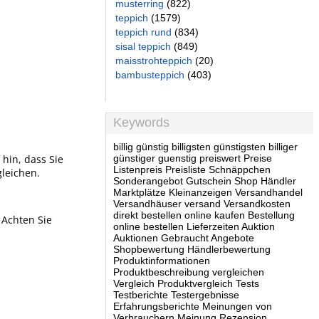
musterring
(822)
teppich
(1579)
teppich rund
(834)
sisal teppich
(849)
maisstrohteppich
(20)
bambusteppich
(403)
Keywords
billig günstig billigsten günstigsten billiger
 hin, dass Sie
günstiger guenstig preiswert Preise
Listenpreis Preisliste Schnäppchen
gleichen.
Sonderangebot Gutschein Shop Händler
Marktplätze Kleinanzeigen Versandhandel
Versandhäuser versand Versandkosten
direkt bestellen online kaufen Bestellung
 Achten Sie
online bestellen Lieferzeiten Auktion
Auktionen Gebraucht Angebote
Shopbewertung Händlerbewertung
Produktinformationen
Produktbeschreibung vergleichen
Vergleich Produktvergleich Tests
Testberichte Testergebnisse
Erfahrungsberichte Meinungen von
Verbrauchern Meinung Rezension