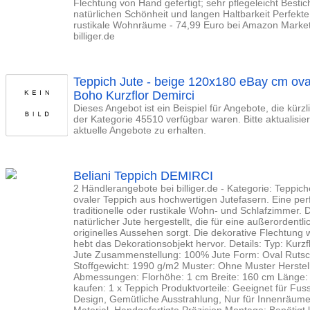
Flechtung von Hand gefertigt; sehr pflegeleicht Bestic
natürlichen Schönheit und langen Haltbarkeit Perfekte
rustikale Wohnräume - 74,99 Euro bei Amazon Market
billiger.de
Teppich Jute - beige 120x180 eBay cm ov
Boho Kurzflor Demirci
Dieses Angebot ist ein Beispiel für Angebote, die kürz
der Kategorie 45510 verfügbar waren. Bitte aktualisi
aktuelle Angebote zu erhalten.
Beliani Teppich DEMIRCI
2 Händlerangebote bei billiger.de - Kategorie: Teppich
ovaler Teppich aus hochwertigen Jutefasern. Eine per
traditionelle oder rustikale Wohn- und Schlafzimmer. D
natürlicher Jute hergestellt, die für eine außerordentl
originelles Aussehen sorgt. Die dekorative Flechtung
hebt das Dekorationsobjekt hervor. Details: Typ: Kurzf
Jute Zusammenstellung: 100% Jute Form: Oval Rutsch
Stoffgewicht: 1990 g/m2 Muster: Ohne Muster Herst
Abmessungen: Florhöhe: 1 cm Breite: 160 cm Länge: 
kaufen: 1 x Teppich Produktvorteile: Geeignet für Fu
Design, Gemütliche Ausstrahlung, Nur für Innenräume