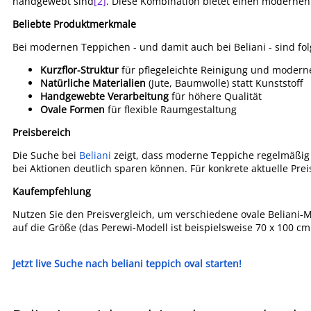
handgewebt sind
[2]
. Diese Kombination bietet einen modernen 
Beliebte Produktmerkmale
Bei modernen Teppichen - und damit auch bei Beliani - sind fo
Kurzflor-Struktur
für pflegeleichte Reinigung und moder
Natürliche Materialien
(Jute, Baumwolle) statt Kunststoff
Handgewebte Verarbeitung
für höhere Qualität
Ovale Formen
für flexible Raumgestaltung
Preisbereich
Die Suche bei
Beliani
zeigt, dass moderne Teppiche regelmäßig
bei Aktionen deutlich sparen können. Für konkrete aktuelle Prei
Kaufempfehlung
Nutzen Sie den Preisvergleich, um verschiedene ovale Beliani-M
auf die Größe (das Perewi-Modell ist beispielsweise 70 x 100 cm
Jetzt live Suche nach beliani teppich oval starten!