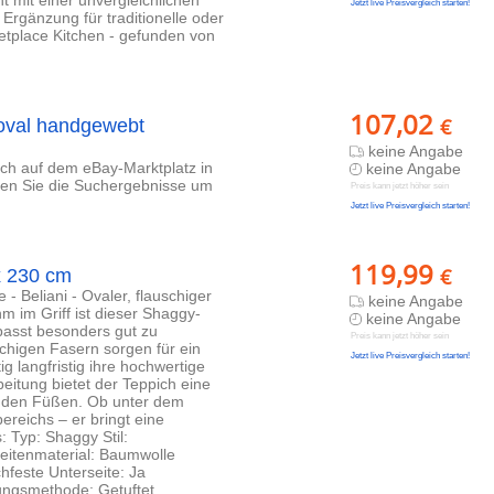
ht mit einer unvergleichlichen
Jetzt live Preisvergleich starten!
 Ergänzung für traditionelle oder
tplace Kitchen - gefunden von
107,02
€
oval handgewebt
keine Angabe
lich auf dem eBay-Marktplatz in
keine Angabe
eren Sie die Suchergebnisse um
Preis kann jetzt höher sein
Jetzt live Preisvergleich starten!
119,99
€
x 230 cm
 - Beliani - Ovaler, flauschiger
keine Angabe
 im Griff ist dieser Shaggy-
keine Angabe
 passt besonders gut zu
Preis kann jetzt höher sein
chigen Fasern sorgen für ein
Jetzt live Preisvergleich starten!
g langfristig ihre hochwertige
eitung bietet der Teppich eine
r den Füßen. Ob unter dem
ereichs – er bringt eine
 Typ: Shaggy Stil:
seitenmaterial: Baumwolle
feste Unterseite: Ja
ungsmethode: Getuftet