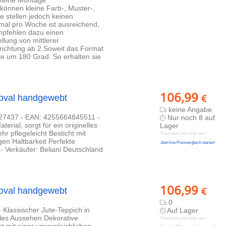
 keine Montage
können kleine Farb-, Muster-,
e stellen jedoch keinen
mal pro Woche ist ausreichend,
mpfehlen dazu einen
llung von mittlerer
rrichtung ab 2.Soweit das Format
te um 180 Grad. So erhalten sie
106,99
€
 oval handgewebt
keine Angabe
427437 - EAN: 4255664845511 -
Nur noch 8 auf
erial, sorgt für ein originelles
Lager
r pflegeleicht Besticht mit
Preis kann jetzt höher sein
gen Haltbarkeit Perfekte
Jetzt live Preisvergleich starten!
- Verkäufer: Beliani Deutschland
106,99
€
 oval handgewebt
0
 Klassischer Jute-Teppich in
Auf Lager
elles Aussehen Dekorative
Preis kann jetzt höher sein