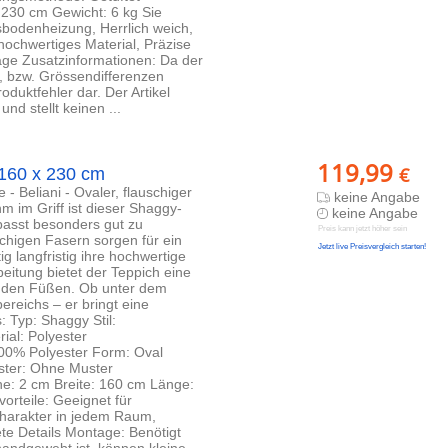
230 cm Gewicht: 6 kg Sie
sbodenheizung, Herrlich weich,
hochwertiges Material, Präzise
age Zusatzinformationen: Da der
, bzw. Grössendifferenzen
oduktfehler dar. Der Artikel
nd stellt keinen ...
119,99
€
160 x 230 cm
 - Beliani - Ovaler, flauschiger
keine Angabe
 im Griff ist dieser Shaggy-
keine Angabe
 passt besonders gut zu
Preis kann jetzt höher sein
chigen Fasern sorgen für ein
Jetzt live Preisvergleich starten!
g langfristig ihre hochwertige
eitung bietet der Teppich eine
r den Füßen. Ob unter dem
ereichs – er bringt eine
 Typ: Shaggy Stil:
ial: Polyester
00% Polyester Form: Oval
uster: Ohne Muster
e: 2 cm Breite: 160 cm Länge:
orteile: Geeignet für
charakter in jedem Raum,
ete Details Montage: Benötigt