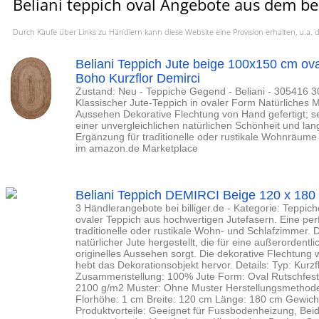
Beliani teppich oval Angebote aus dem be
Durch Käufe über Links zu Händlern kann diese Website eine Provision erhalten, u.
Beliani Teppich Jute beige 100x150 cm ov
Boho Kurzflor Demirci
Zustand: Neu - Teppiche Gegend - Beliani - 305416
Klassischer Jute-Teppich in ovaler Form Natürliches Mat
Aussehen Dekorative Flechtung von Hand gefertigt; seh
einer unvergleichlichen natürlichen Schönheit und lan
Ergänzung für traditionelle oder rustikale Wohnräume 
im amazon.de Marketplace
Beliani Teppich DEMIRCI Beige 120 x 180
3 Händlerangebote bei billiger.de - Kategorie: Teppich
ovaler Teppich aus hochwertigen Jutefasern. Eine per
traditionelle oder rustikale Wohn- und Schlafzimmer. D
natürlicher Jute hergestellt, die für eine außerordentl
originelles Aussehen sorgt. Die dekorative Flechtung
hebt das Dekorationsobjekt hervor. Details: Typ: Kurzf
Zusammenstellung: 100% Jute Form: Oval Rutschfeste 
2100 g/m2 Muster: Ohne Muster Herstellungsmetho
Florhöhe: 1 cm Breite: 120 cm Länge: 180 cm Gewicht:
Produktvorteile: Geeignet für Fussbodenheizung, Bei