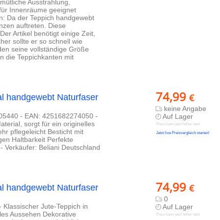
mütliche Ausstrahlung,
 für Innenräume geeignet
en: Da der Teppich handgewebt
enzen auftreten. Diese
er Artikel benötigt einige Zeit,
her sollte er so schnell wie
den seine vollständige Größe
an die Teppichkanten mit
74,99
€
al handgewebt Naturfaser
keine Angabe
 305440 - EAN: 4251682274050 -
Auf Lager
erial, sorgt für ein originelles
Preis kann jetzt höher sein
r pflegeleicht Besticht mit
Jetzt live Preisvergleich starten!
gen Haltbarkeit Perfekte
- Verkäufer: Beliani Deutschland
74,99
€
al handgewebt Naturfaser
0
 Klassischer Jute-Teppich in
Auf Lager
elles Aussehen Dekorative
Preis kann jetzt höher sein