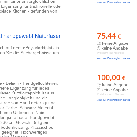
ht mit einer unvergleichlichen
Jetzt live Preisvergleich starten!
 Ergänzung für traditionelle oder
place Kitchen - gefunden von
75,44
€
al handgewebt Naturfaser
keine Angabe
lich auf dem eBay-Marktplatz in
keine Angabe
eren Sie die Suchergebnisse um
Preis kann jetzt höher sein
Jetzt live Preisvergleich starten!
100,00
€
e - Beliani - Handgeflochtener,
keine Angabe
fekte Ergänzung für jedes
keine Angabe
ieser Kurzflorteppich ist aus
Preis kann jetzt höher sein
iche Langlebigkeit und ein
Jetzt live Preisvergleich starten!
 wurde von Hand gefertigt und
lor Farbe: Schwarz Material:
feste Unterseite: Nein
ellungsmethode: Handgewebt
230 cm Gewicht: 5 kg Sie
ssbodenheizung, Klassisches
 geeignet, Hochwertiges