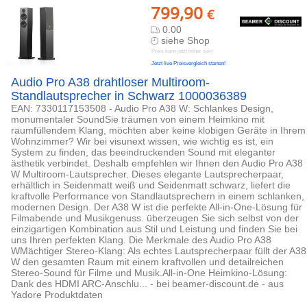
799,90
€
0.00
siehe Shop
Preis kann jetzt höher sein
Jetzt live Preisvergleich starten!
Audio Pro A38 drahtloser Multiroom-
Standlautsprecher in Schwarz 1000036389
EAN: 7330117153508 - Audio Pro A38 W: Schlankes Design,
monumentaler SoundSie träumen von einem Heimkino mit
raumfüllendem Klang, möchten aber keine klobigen Geräte in Ihrem
Wohnzimmer? Wir bei visunext wissen, wie wichtig es ist, ein
System zu finden, das beeindruckenden Sound mit eleganter
ästhetik verbindet. Deshalb empfehlen wir Ihnen den Audio Pro A38
W Multiroom-Lautsprecher. Dieses elegante Lautsprecherpaar,
erhältlich in Seidenmatt weiß und Seidenmatt schwarz, liefert die
kraftvolle Performance von Standlautsprechern in einem schlanken,
modernen Design. Der A38 W ist die perfekte All-in-One-Lösung für
Filmabende und Musikgenuss. überzeugen Sie sich selbst von der
einzigartigen Kombination aus Stil und Leistung und finden Sie bei
uns Ihren perfekten Klang. Die Merkmale des Audio Pro A38
WMächtiger Stereo-Klang: Als echtes Lautsprecherpaar füllt der A38
W den gesamten Raum mit einem kraftvollen und detailreichen
Stereo-Sound für Filme und Musik.All-in-One Heimkino-Lösung:
Dank des HDMI ARC-Anschlu... - bei beamer-discount.de - aus
Yadore Produktdaten