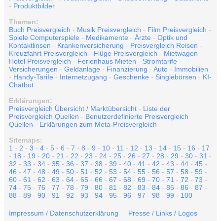
-
Produktbilder
Themen:
Buch Preisvergleich
-
Musik Preisvergleich
-
Film Preisvergleich
-
Spiele Computerspiele
-
Medikamente
-
Ärzte
-
Optik und
Kontaktlinsen
-
Krankenversicherung
-
Preisvergleich Reisen
-
Kreuzfahrt Preisvergleich
-
Flüge Preisvergleich
-
Mietwagen
-
Hotel Preisvergleich
-
Ferienhaus Mieten
-
Stromtarife
-
Versicherungen
-
Geldanlage
-
Finanzierung
-
Auto
-
Immobilien
-
Handy-Tarife
-
Internetzugang
-
Geschenke
-
Singlebörsen
-
KI-
Chatbot
Erklärungen:
Preisvergleich Übersicht / Marktübersicht
-
Liste der
Preisvergleich Quellen
-
Benutzerdefinierte Preisvergleich
Quellen
-
Erklärungen zum Meta-Preisvergleich
Sitemaps:
1
-
2
-
3
-
4
-
5
-
6
-
7
-
8
-
9
-
10
-
11
-
12
-
13
-
14
-
15
-
16
-
17
-
18
-
19
-
20
-
21
-
22
-
23
-
24
-
25
-
26
-
27
-
28
-
29
-
30
-
31
-
32
-
33
-
34
-
35
-
36
-
37
-
38
-
39
-
40
-
41
-
42
-
43
-
44
-
45
-
46
-
47
-
48
-
49
-
50
-
51
-
52
-
53
-
54
-
55
-
56
-
57
-
58
-
59
-
60
-
61
-
62
-
63
-
64
-
65
-
66
-
67
-
68
-
69
-
70
-
71
-
72
-
73
-
74
-
75
-
76
-
77
-
78
-
79
-
80
-
81
-
82
-
83
-
84
-
85
-
86
-
87
-
88
-
89
-
90
-
91
-
92
-
93
-
94
-
95
-
96
-
97
-
98
-
99
-
100
-
Impressum / Datenschutzerklärung
Presse / Links / Logos