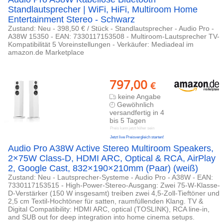
Standlautsprecher | WiFi, HiFi, Multiroom Home
Entertainment Stereo - Schwarz
Zustand: Neu - 398,50 € / Stück - Standlautsprecher - Audio Pro -
A38W 15350 - EAN: 7330117153508 - Multiroom-Lautsprecher TV-
Kompatibilität 5 Voreinstellungen - Verkäufer: Mediadeal im
amazon.de Marketplace
797,00
€
keine Angabe
Gewöhnlich
versandfertig in 4
bis 5 Tagen
Preis kann jetzt höher sein
Jetzt live Preisvergleich starten!
Audio Pro A38W Active Stereo Multiroom Speakers,
2×75W Class-D, HDMI ARC, Optical & RCA, AirPlay
2, Google Cast, 832×190×210mm (Paar) (weiß)
Zustand: Neu - Lautsprecher-Systeme - Audio Pro - A38W - EAN:
7330117153515 - High-Power-Stereo-Ausgang: Zwei 75-W-Klasse-
D-Verstärker (150 W insgesamt) treiben zwei 4,5-Zoll-Tieftöner und
2,5 cm Textil-Hochtöner für satten, raumfüllenden Klang. TV &
Digital Compatibility: HDMI ARC, optical (TOSLINK), RCA line-in,
and SUB out for deep integration into home cinema setups.