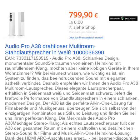
799,90
€
0.00
siehe Shop
Preis kann jetzt höher sein
Jetzt live Preisvergleich starten!
Audio Pro A38 drahtloser Multiroom-
Standlautsprecher in Weiß 1000036390
EAN: 7330117153515 - Audio Pro A38: Schlankes Design,
monumentaler SoundSie träumen von einem Heimkino mit
raumfüllendem Klang, möchten aber keine klobigen Geräte in Ihrem
Wohnzimmer? Wir bei visunext wissen, wie wichtig es ist, ein
System zu finden, das beeindruckenden Sound mit eleganter
ästhetik verbindet. Deshalb empfehlen wir Ihnen den Audio Pro A38
Multiroom-Lautsprecher. Dieses elegante Lautsprecherpaar,
erhältlich in Seidenmatt weiß und Seidenmatt schwarz, liefert die
kraftvolle Performance von Standlautsprechern in einem schlanken,
modernen Design. Der A38 ist die perfekte All-in-One-Lösung für
Filmabende und Musikgenuss. überzeugen Sie sich selbst von der
einzigartigen Kombination aus Stil und Leistung und finden Sie bei
uns Ihren perfekten Klang. Die Merkmale des Audio Pro
A38Mächtiger Stereo-Klang: Als echtes Lautsprecherpaar füllt der
A38 den gesamten Raum mit einem kraftvollen und detailreichen
Stereo-Sound für Filme und Musik.All-in-One Heimkino-Lösung:
Dank des HDMI ARC-Anschlusses erset... - bei beamer-discount.de