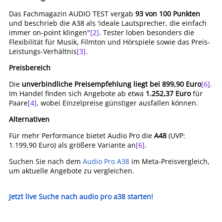
Das Fachmagazin AUDIO TEST vergab
93 von 100 Punkten
und beschrieb die A38 als 'ideale Lautsprecher, die einfach
immer on-point klingen"
[2]
. Tester loben besonders die
Flexibilität für Musik, Filmton und Hörspiele sowie das Preis-
Leistungs-Verhältnis
[3]
.
Preisbereich
Die
unverbindliche Preisempfehlung liegt bei 899,90 Euro
[6]
.
Im Handel finden sich Angebote ab etwa
1.252,37 Euro
für
Paare
[4]
, wobei Einzelpreise günstiger ausfallen können.
Alternativen
Für mehr Performance bietet Audio Pro die
A48
(UVP:
1.199,90 Euro) als größere Variante an
[6]
.
Suchen Sie nach dem
Audio Pro A38
im Meta-Preisvergleich,
um aktuelle Angebote zu vergleichen.
Jetzt live Suche nach audio pro a38 starten!