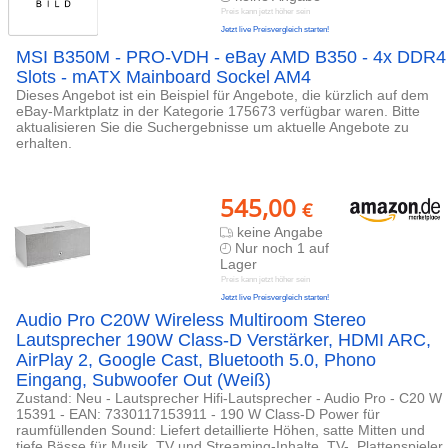
Preis kann jetzt höher sein
Jetzt live Preisvergleich starten!
MSI B350M - PRO-VDH - eBay AMD B350 - 4x DDR4
Slots - mATX Mainboard Sockel AM4
Dieses Angebot ist ein Beispiel für Angebote, die kürzlich auf dem
eBay-Marktplatz in der Kategorie 175673 verfügbar waren. Bitte
aktualisieren Sie die Suchergebnisse um aktuelle Angebote zu
erhalten.
545,00
€
keine Angabe
Nur noch 1 auf
Lager
Preis kann jetzt höher sein
Jetzt live Preisvergleich starten!
Audio Pro C20W Wireless Multiroom Stereo
Lautsprecher 190W Class-D Verstärker, HDMI ARC,
AirPlay 2, Google Cast, Bluetooth 5.0, Phono
Eingang, Subwoofer Out (Weiß)
Zustand: Neu - Lautsprecher Hifi-Lautsprecher - Audio Pro - C20 W
15391 - EAN: 7330117153911 - 190 W Class-D Power für
raumfüllenden Sound: Liefert detaillierte Höhen, satte Mitten und
tiefe Bässe für Musik, TV und Streaming-Inhalte. TV-, Plattenspieler