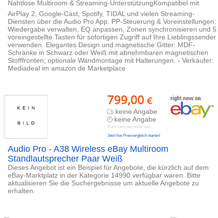
Nahtlose Multiroom & Streaming-UnterstützungKompatibel mit
AirPlay 2, Google-Cast, Spotify, TIDAL und vielen Streaming-
Diensten über die Audio Pro App. PP-Steuerung & Voreinstellungen:
Wiedergabe verwalten, EQ anpassen, Zonen synchronisieren und 5
voreingestellte Tasten für sofortigen Zugriff auf Ihre Lieblingssender
verwenden. Elegantes Design und magnetische Gitter: MDF-
Schränke in Schwarz oder Weiß mit abnehmbaren magnetischen
Stofffronten; optionale Wandmontage mit Halterungen. - Verkäufer:
Mediadeal im amazon.de Marketplace
799,00
€
keine Angabe
keine Angabe
Preis kann jetzt höher sein
Jetzt live Preisvergleich starten!
Audio Pro - A38 Wireless eBay Multiroom
Standlautsprecher Paar Weiß
Dieses Angebot ist ein Beispiel für Angebote, die kürzlich auf dem
eBay-Marktplatz in der Kategorie 14990 verfügbar waren. Bitte
aktualisieren Sie die Suchergebnisse um aktuelle Angebote zu
erhalten.