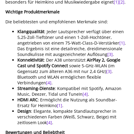
besonders für Heimkino und Musikwiedergabe eignet
[1]
[2]
.
Wichtige Produktmerkmale
Die beliebtesten und empfohlenen Merkmale sind:
Klangqualität
: Jeder Lautsprecher verfügt über einen
5,25-Zoll-Tieftöner und einen 1-Zoll-Hochtöner,
angetrieben von einem 75-Watt-Class-D-Verstärker
[1]
.
Das Ergebnis ist eine detailreiche, dreidimensionale
Soundkulisse mit ausgezeichneter Auflösung
[3]
.
Konnektivität
: Der A38 unterstützt
AirPlay 2, Google
Cast und Spotify Connect
sowie 5-GHz-WLAN (im
Gegensatz zum älteren A36 mit nur 2,4 GHz)
[3]
.
Bluetooth und WLAN ermöglichen flexible
Verbindungen
[4]
.
Streaming-Dienste
: Kompatibel mit Spotify, Amazon
Music, Deezer, Tidal und TuneIn
[4]
.
HDMI ARC
: Ermöglicht die Nutzung als Soundbar-
Ersatz für Heimkino
[1]
.
Design
: Elegante, kompakte Standlautsprecher in
verschiedenen Farben (Weiß, Schwarz, Beige) mit
zeitlosem Look
[4]
.
Bewertungen und Beliebtheit