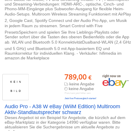
und Streaming-Verbindungen: HDMI-ARC-, optische, Cinch- und
Phono-MM-Eingänge plus Subwoofer-Ausgang für flexible Heim-
Audio-Setups. Multiroom Wireless Streaming Funktioniert mit AirPlay
2, Google Cast, Spotify Connect und der Audio Pro App, um Musik
in jedem Raum zu streamen. Smart Control with Five
PresetsSpeichern und spielen Sie Ihre Lieblings-Playlists oder
Sender sofort über die Tasten des oberen Bedienfelds oder die App
ab. WLAN und Bluetooth 5.0 KonnektivitätDualband-WLAN (2,4 GHz
und 5 GHz) und Bluetooth 5.0 mit App-basiertem EQ und
Raumkorrektur für individuellen Klang. - Verkäufer: hifimedia im
amazon.de Marketplace
789,00
€
keine Angabe
keine Angabe
Preis kann jetzt höher sein
Jetzt live Preisvergleich starten!
Audio Pro - A38 W eBay (WiiM Edition) Multiroom
Aktiv-Standlautsprecher schwarz
Dieses Angebot ist ein Beispiel für Angebote, die kürzlich auf dem
eBay-Marktplatz in der Kategorie 14990 verfügbar waren. Bitte
aktualisieren Sie die Suchergebnisse um aktuelle Angebote zu