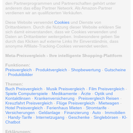
den Partnerprogrammen und Partnerschaften gehört unter
anderem das eBay Partner Network. Als Amazon-Partner
verdienen wir an qualifizierten Verkäufen.
Diese Website verwendet
Cookies
und Dienste von
Drittanbietern. Durch die Nutzung dieser Website erklären Sie
sich damit einverstanden, dass wir Cookies verwenden und
Daten an Drittanbieter weitergeben. Insbesondere geben Sie
durch das Klicken auf externe Links Ihr Einverständnis, dass
anonyme Affiliate-Tracking-Cookies verwendet werden.
Meta-Preisvergleich - Ihre intelligente Shopping-Plattform
Funktionen:
Preisvergleich
-
Produktvergleich
-
Shopbewertung
-
Gutscheine
-
Produktbilder
Themen:
Buch Preisvergleich
-
Musik Preisvergleich
-
Film Preisvergleich
-
Spiele Computerspiele
-
Medikamente
-
Ärzte
-
Optik und
Kontaktlinsen
-
Krankenversicherung
-
Preisvergleich Reisen
-
Kreuzfahrt Preisvergleich
-
Flüge Preisvergleich
-
Mietwagen
-
Hotel Preisvergleich
-
Ferienhaus Mieten
-
Stromtarife
-
Versicherungen
-
Geldanlage
-
Finanzierung
-
Auto
-
Immobilien
-
Handy-Tarife
-
Internetzugang
-
Geschenke
-
Singlebörsen
-
KI-
Chatbot
Erklärungen: