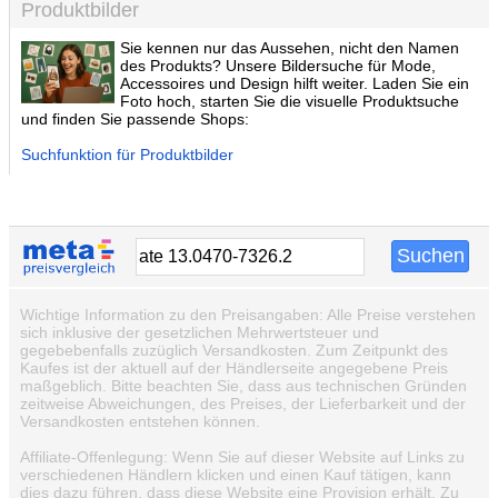
Produktbilder
Sie kennen nur das Aussehen, nicht den Namen
des Produkts? Unsere Bildersuche für Mode,
Accessoires und Design hilft weiter. Laden Sie ein
Foto hoch, starten Sie die visuelle Produktsuche
und finden Sie passende Shops:
Suchfunktion für Produktbilder
Wichtige Information zu den Preisangaben: Alle Preise verstehen
sich inklusive der gesetzlichen Mehrwertsteuer und
gegebebenfalls zuzüglich Versandkosten. Zum Zeitpunkt des
Kaufes ist der aktuell auf der Händlerseite angegebene Preis
maßgeblich. Bitte beachten Sie, dass aus technischen Gründen
zeitweise Abweichungen, des Preises, der Lieferbarkeit und der
Versandkosten entstehen können.
Affiliate-Offenlegung: Wenn Sie auf dieser Website auf Links zu
verschiedenen Händlern klicken und einen Kauf tätigen, kann
dies dazu führen, dass diese Website eine Provision erhält. Zu