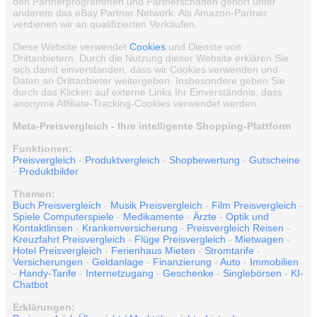
den Partnerprogrammen und Partnerschaften gehört unter
anderem das eBay Partner Network. Als Amazon-Partner
verdienen wir an qualifizierten Verkäufen.
Diese Website verwendet
Cookies
und Dienste von
Drittanbietern. Durch die Nutzung dieser Website erklären Sie
sich damit einverstanden, dass wir Cookies verwenden und
Daten an Drittanbieter weitergeben. Insbesondere geben Sie
durch das Klicken auf externe Links Ihr Einverständnis, dass
anonyme Affiliate-Tracking-Cookies verwendet werden.
Meta-Preisvergleich - Ihre intelligente Shopping-Plattform
Funktionen:
Preisvergleich
-
Produktvergleich
-
Shopbewertung
-
Gutscheine
-
Produktbilder
Themen:
Buch Preisvergleich
-
Musik Preisvergleich
-
Film Preisvergleich
-
Spiele Computerspiele
-
Medikamente
-
Ärzte
-
Optik und
Kontaktlinsen
-
Krankenversicherung
-
Preisvergleich Reisen
-
Kreuzfahrt Preisvergleich
-
Flüge Preisvergleich
-
Mietwagen
-
Hotel Preisvergleich
-
Ferienhaus Mieten
-
Stromtarife
-
Versicherungen
-
Geldanlage
-
Finanzierung
-
Auto
-
Immobilien
-
Handy-Tarife
-
Internetzugang
-
Geschenke
-
Singlebörsen
-
KI-
Chatbot
Erklärungen: