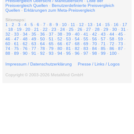
Preisvergleich Übersicht / Marktübersicht
-
Liste der
Preisvergleich Quellen
-
Benutzerdefinierte Preisvergleich
Quellen
-
Erklärungen zum Meta-Preisvergleich
Sitemaps:
1
-
2
-
3
-
4
-
5
-
6
-
7
-
8
-
9
-
10
-
11
-
12
-
13
-
14
-
15
-
16
-
17
-
18
-
19
-
20
-
21
-
22
-
23
-
24
-
25
-
26
-
27
-
28
-
29
-
30
-
31
-
32
-
33
-
34
-
35
-
36
-
37
-
38
-
39
-
40
-
41
-
42
-
43
-
44
-
45
-
46
-
47
-
48
-
49
-
50
-
51
-
52
-
53
-
54
-
55
-
56
-
57
-
58
-
59
-
60
-
61
-
62
-
63
-
64
-
65
-
66
-
67
-
68
-
69
-
70
-
71
-
72
-
73
-
74
-
75
-
76
-
77
-
78
-
79
-
80
-
81
-
82
-
83
-
84
-
85
-
86
-
87
-
88
-
89
-
90
-
91
-
92
-
93
-
94
-
95
-
96
-
97
-
98
-
99
-
100
-
Impressum / Datenschutzerklärung
Presse / Links / Logos
Copyright © 2003-2026 MetaMind GmbH