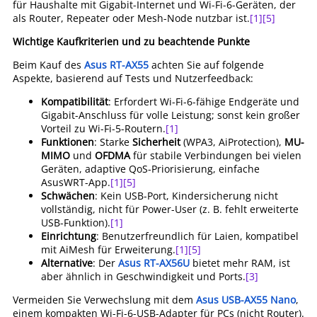
für Haushalte mit Gigabit-Internet und Wi-Fi-6-Geräten, der
als Router, Repeater oder Mesh-Node nutzbar ist.
[1]
[5]
Wichtige Kaufkriterien und zu beachtende Punkte
Beim Kauf des
Asus RT-AX55
achten Sie auf folgende
Aspekte, basierend auf Tests und Nutzerfeedback:
Kompatibilität
: Erfordert Wi-Fi-6-fähige Endgeräte und
Gigabit-Anschluss für volle Leistung; sonst kein großer
Vorteil zu Wi-Fi-5-Routern.
[1]
Funktionen
: Starke
Sicherheit
(WPA3, AiProtection),
MU-
MIMO
und
OFDMA
für stabile Verbindungen bei vielen
Geräten, adaptive QoS-Priorisierung, einfache
AsusWRT-App.
[1]
[5]
Schwächen
: Kein USB-Port, Kindersicherung nicht
vollständig, nicht für Power-User (z. B. fehlt erweiterte
USB-Funktion).
[1]
Einrichtung
: Benutzerfreundlich für Laien, kompatibel
mit AiMesh für Erweiterung.
[1]
[5]
Alternative
: Der
Asus RT-AX56U
bietet mehr RAM, ist
aber ähnlich in Geschwindigkeit und Ports.
[3]
Vermeiden Sie Verwechslung mit dem
Asus USB-AX55 Nano
,
einem kompakten Wi-Fi-6-USB-Adapter für PCs (nicht Router).