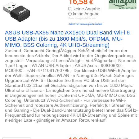
16,58
€
keine Angabe
keine Angabe
Preis kann jetzt höher sein
Jetzt live Preisvergleich starten!
ASUS USB-AX55 Nano AX1800 Dual Band WiFi 6
USB Adapter (bis zu 1800 Mbit/s, OFDMA, MU-
MIMO, BSS Coloring, 4K UHD-Streaming)
Zustand: Gebraucht GeringfÃ¼giger SchÃ¶nheitsfehler an der
Innenseite des Artikels. Der Artikel wird in der Originalverpackung
zugestellt. Verpackung ist beschÃ¤digt. - VerfÃ¼gbarkeit: Nur noch
1 auf Lager - WLAN USB-Adapter - ASUS Asus - 90IG06X0-
MO0B00 - EAN: 4711081760795 - Der kleinste USB WiFi 6 Adapter
der Welt - Superschnelles WLAN im Nanogröße-Paket. Sofortiges
Upgrade auf WiFi 6 - Boosten Sie Ihren PC über USB auf den
Standard 802.11ax mit Geschwindigkeiten von bis zu 1800 Mbps.
Ultrahohe Effizienz - Ermöglichen Sie eine schnellere Übertragung
in Umgebungen mit hoher Dichte mit OFDMA, MU-MIMO und BSS
Coloring. Unterstützt WPA3-Sicherheit - Für verbesserte WiFi-
Sicherheit und robustere Authentifizierung. Perfekt für Streaming
und Gaming - Die Dual-Band-Unterstützung bietet Ihnen das 5GHz-
Frequenzband für reibungsloses 4K UHD-Streaming und Spiele mit
niedriger Late - günstiger im Amazon Retourenkauf