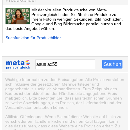
Produktbilder
Mit der visuellen Produktsuche von Meta-
Preisvergleich finden Sie ähnliche Produkte zu
Ihrem Foto in wenigen Sekunden. Bild hochladen,
Google und Bing Bildersuche parallel nutzen und
das beste Angebot wählen:
Suchfunktion für Produktbilder
Wichtige Information zu den Preisangaben: Alle Preise verstehen
sich inklusive der gesetzlichen Mehrwertsteuer und
gegebebenfalls zuzüglich Versandkosten. Zum Zeitpunkt des
Kaufes ist der aktuell auf der Händlerseite angegebene Preis
maßgeblich. Bitte beachten Sie, dass aus technischen Gründen
zeitweise Abweichungen, des Preises, der Lieferbarkeit und der
Versandkosten entstehen können.
Affiliate-Offenlegung: Wenn Sie auf dieser Website auf Links zu
verschiedenen Händlern klicken und einen Kauf tätigen, kann
dies dazu führen, dass diese Website eine Provision erhält. Zu