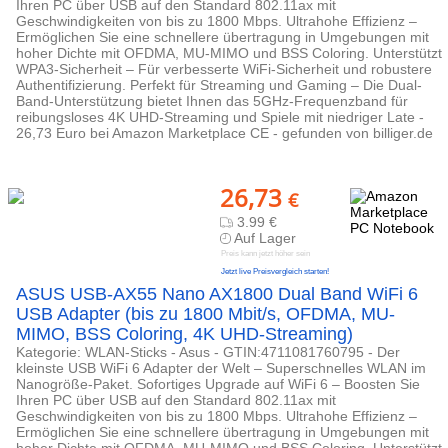
Ihren PC über USB auf den Standard 802.11ax mit
Geschwindigkeiten von bis zu 1800 Mbps. Ultrahohe Effizienz –
Ermöglichen Sie eine schnellere übertragung in Umgebungen mit
hoher Dichte mit OFDMA, MU-MIMO und BSS Coloring. Unterstützt
WPA3-Sicherheit – Für verbesserte WiFi-Sicherheit und robustere
Authentifizierung. Perfekt für Streaming und Gaming – Die Dual-
Band-Unterstützung bietet Ihnen das 5GHz-Frequenzband für
reibungsloses 4K UHD-Streaming und Spiele mit niedriger Late -
26,73 Euro bei Amazon Marketplace CE - gefunden von billiger.de
26,73
€
3.99 €
Auf Lager
Preis kann jetzt höher sein
Jetzt live Preisvergleich starten!
ASUS USB-AX55 Nano AX1800 Dual Band WiFi 6
USB Adapter (bis zu 1800 Mbit/s, OFDMA, MU-
MIMO, BSS Coloring, 4K UHD-Streaming)
Kategorie: WLAN-Sticks - Asus - GTIN:4711081760795 - Der
kleinste USB WiFi 6 Adapter der Welt – Superschnelles WLAN im
Nanogröße-Paket. Sofortiges Upgrade auf WiFi 6 – Boosten Sie
Ihren PC über USB auf den Standard 802.11ax mit
Geschwindigkeiten von bis zu 1800 Mbps. Ultrahohe Effizienz –
Ermöglichen Sie eine schnellere übertragung in Umgebungen mit