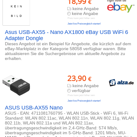
18,99
€
keine Angabe
keine Angabe
Preis kann jetzt höher sein
Jetzt live Preisvergleich starten!
Asus USB-AX55 - Nano AX1800 eBay USB WiFi 6
Adapter Dongle
Dieses Angebot ist ein Beispiel für Angebote, die kürzlich auf dem
eBay-Marktplatz in der Kategorie 58058 verfügbar waren. Bitte
aktualisieren Sie die Suchergebnisse um aktuelle Angebote zu
erhalten.
23,90
€
keine Angabe
verfügbar
Preis kann jetzt höher sein
Jetzt live Preisvergleich starten!
ASUS USB-AX55 Nano
ASUS - EAN: 4711081760795 - WLAN USB-Stick - WiFi 6, Wi-Fi
Standard: WLAN 802.11ac, WLAN 802.11n, WLAN 802.11g, WLAN
802.11b, WLAN 802.11a und WLAN 802.11ax,
übertragungsgeschwindigkeit im 2,4-GHz-Band: 574 Mb/s,
übertragungsgeschwindigkeit im 5-GHz-Band: 1201 Mb/s, MU-