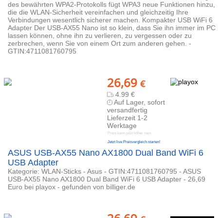
des bewährten WPA2-Protokolls fügt WPA3 neue Funktionen hinzu,
die die WLAN-Sicherheit vereinfachen und gleichzeitig Ihre
Verbindungen wesentlich sicherer machen. Kompakter USB WiFi 6
Adapter Der USB-AX55 Nano ist so klein, dass Sie ihn immer im PC
lassen können, ohne ihn zu verlieren, zu vergessen oder zu
zerbrechen, wenn Sie von einem Ort zum anderen gehen. -
GTIN:4711081760795
26,69
€
4.99 €
Auf Lager, sofort
versandfertig
Lieferzeit 1-2
Werktage
Preis kann jetzt höher sein
Jetzt live Preisvergleich starten!
ASUS USB-AX55 Nano AX1800 Dual Band WiFi 6
USB Adapter
Kategorie: WLAN-Sticks - Asus - GTIN:4711081760795 - ASUS
USB-AX55 Nano AX1800 Dual Band WiFi 6 USB Adapter - 26,69
Euro bei playox - gefunden von billiger.de