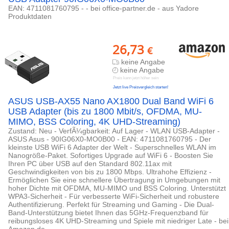
EAN: 4711081760795 - - bei office-partner.de - aus Yadore
Produktdaten
26,73
€
keine Angabe
keine Angabe
Preis kann jetzt höher sein
Jetzt live Preisvergleich starten!
ASUS USB-AX55 Nano AX1800 Dual Band WiFi 6
USB Adapter (bis zu 1800 Mbit/s, OFDMA, MU-
MIMO, BSS Coloring, 4K UHD-Streaming)
Zustand: Neu - VerfÃ¼gbarkeit: Auf Lager - WLAN USB-Adapter -
ASUS Asus - 90IG06X0-MO0B00 - EAN: 4711081760795 - Der
kleinste USB WiFi 6 Adapter der Welt - Superschnelles WLAN im
Nanogröße-Paket. Sofortiges Upgrade auf WiFi 6 - Boosten Sie
Ihren PC über USB auf den Standard 802.11ax mit
Geschwindigkeiten von bis zu 1800 Mbps. Ultrahohe Effizienz -
Ermöglichen Sie eine schnellere Übertragung in Umgebungen mit
hoher Dichte mit OFDMA, MU-MIMO und BSS Coloring. Unterstützt
WPA3-Sicherheit - Für verbesserte WiFi-Sicherheit und robustere
Authentifizierung. Perfekt für Streaming und Gaming - Die Dual-
Band-Unterstützung bietet Ihnen das 5GHz-Frequenzband für
reibungsloses 4K UHD-Streaming und Spiele mit niedriger Late - bei