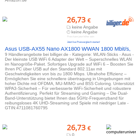
Amazon.de
26,73
€
keine Angabe
keine Angabe
Preis kann jetzt höher sein
Jetzt live Preisvergleich starten!
Asus USB-AX55 Nano AX1800 WWAN 1800 Mbit/s,
9 Händlerangebote bei billiger.de - Kategorie: WLAN-Sticks - Asus -
Der kleinste USB WiFi 6 Adapter der Welt – Superschnelles WLAN
im Nanogröße-Paket. Sofortiges Upgrade auf WiFi 6 – Boosten Sie
Ihren PC über USB auf den Standard 802.11ax mit
Geschwindigkeiten von bis zu 1800 Mbps. Ultrahohe Effizienz –
Ermöglichen Sie eine schnellere übertragung in Umgebungen mit
hoher Dichte mit OFDMA, MU-MIMO und BSS Coloring. Unterstützt
WPA3-Sicherheit – Für verbesserte WiFi-Sicherheit und robustere
Authentifizierung. Perfekt für Streaming und Gaming – Die Dual-
Band-Unterstützung bietet Ihnen das 5GHz-Frequenzband für
reibungsloses 4K UHD-Streaming und Spiele mit niedriger Late -
GTIN:4711081760795
26,73
€
0