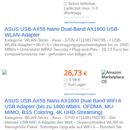
Sofort lieferbar,
Lieferzeit max. 1-3
Werktage
Preis kann jetzt höher sein
Jetzt live Preisvergleich starten!
ASUS USB-AX55 Nano Dual-Band AX1800 USB-
WLAN-Adapter
Kategorie: WLAN-Sticks - Asus - GTIN:4711081760795 - • USB-
WLAN-Adapter • Wi-Fi 6 • übertragungsgeschwindigkeit bis zu 1800
MBit/s • Unterstützt WPA3-Security • Plug-and-Play - 26,73 Euro bei
computeruniverse.net - gefunden von billiger.de
26,73
€
3.99 €
Auf Lager
Preis kann jetzt höher sein
Jetzt live Preisvergleich starten!
ASUS USB-AX55 Nano AX1800 Dual Band WiFi 6
USB Adapter (bis zu 1800 Mbit/s, OFDMA, MU-
MIMO, BSS Coloring, 4K UHD-Streaming)
Kategorie: WLAN-Sticks - Asus - GTIN:4711081760795 - Der
kleinste USB WiFi 6 Adapter der Welt – Superschnelles WLAN im
Nanogröße-Paket. Sofortiges Upgrade auf WiFi 6 – Boosten Sie