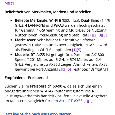
[4]
[7]
Beliebtheit von Merkmalen, Marken und Modellen
Beliebte Merkmale
:
Wi-Fi 6
(802.11ax),
Dual-Band
(2,4/5
GHz),
4 LAN-Ports
und
WPA3
werden hoch geschätzt
für Gaming, 4K-Streaming und Multi-Device-Nutzung;
Nutzer loben Preis-Leistung und Stabilität.
[1]
[2]
[3]
[5]
Marke Asus
: Sehr beliebt für intuitive Software
(AsusWRT), AiMesh und Zuverlässigkeit; RT-AX55 wird
als Einstieg in Wi-Fi 6 empfohlen.
[1]
[5]
Modelle
: RT-AX55 ist gefragt für 4 Ports und AX1800-
Speed (1201 Mbit/s auf 5 GHz + 574 Mbit/s auf 2,4
GHz); Vergleiche zu AX56U zeigen Ähnlichkeiten, AX55
gewinnt bei Port-Anzahl.
[2]
[3]
[5]
Testnote: 1,8 "gut".
[1]
Empfohlener Preisbereich
Suchen Sie im
Preisbereich 60-90 €
, da es sich um einen
budgetfreundlichen Wi-Fi-6-Router mit gutem Preis-
Leistungs-Verhältnis handelt - prüfen Sie aktuelle Angebote
im Meta-Preisvergleich für den
Asus RT-AX55
.
[1]
[2]
Jetzt live Suche nach asus ax55 starten!