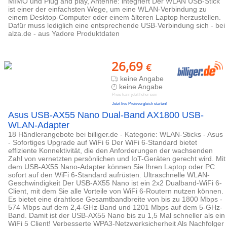
MIMO und Plug and play, Antenne: integriert Der WLAN USB-Stick
ist einer der einfachsten Wege, um eine WLAN-Verbindung zu
einem Desktop-Computer oder einem älteren Laptop herzustellen.
Dafür muss lediglich eine entsprechende USB-Verbindung sich - bei
alza.de - aus Yadore Produktdaten
26,69
€
keine Angabe
keine Angabe
Preis kann jetzt höher sein
Jetzt live Preisvergleich starten!
Asus USB-AX55 Nano Dual-Band AX1800 USB-
WLAN-Adapter
18 Händlerangebote bei billiger.de - Kategorie: WLAN-Sticks - Asus
- Sofortiges Upgrade auf WiFi 6 Der WiFi 6-Standard bietet
effiziente Konnektivität, die den Anforderungen der wachsenden
Zahl von vernetzten persönlichen und IoT-Geräten gerecht wird. Mit
dem USB-AX55 Nano-Adapter können Sie Ihren Laptop oder PC
sofort auf den WiFi 6-Standard aufrüsten. Ultraschnelle WLAN-
Geschwindigkeit Der USB-AX55 Nano ist ein 2x2 Dualband-WiFi 6-
Client, mit dem Sie alle Vorteile von WiFi 6-Routern nutzen können.
Es bietet eine drahtlose Gesamtbandbreite von bis zu 1800 Mbps -
574 Mbps auf dem 2,4-GHz-Band und 1201 Mbps auf dem 5-GHz-
Band. Damit ist der USB-AX55 Nano bis zu 1,5 Mal schneller als ein
WiFi 5 Client! Verbesserte WPA3-Netzwerksicherheit Als Nachfolger