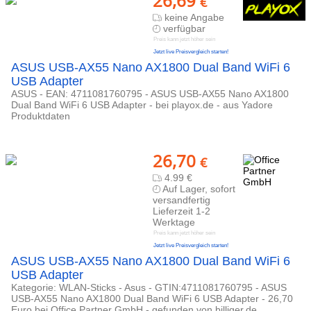
26,69
€
keine Angabe
verfügbar
Preis kann jetzt höher sein
Jetzt live Preisvergleich starten!
ASUS USB-AX55 Nano AX1800 Dual Band WiFi 6
USB Adapter
ASUS - EAN: 4711081760795 - ASUS USB-AX55 Nano AX1800
Dual Band WiFi 6 USB Adapter - bei playox.de - aus Yadore
Produktdaten
26,70
€
4.99 €
Auf Lager, sofort
versandfertig
Lieferzeit 1-2
Werktage
Preis kann jetzt höher sein
Jetzt live Preisvergleich starten!
ASUS USB-AX55 Nano AX1800 Dual Band WiFi 6
USB Adapter
Kategorie: WLAN-Sticks - Asus - GTIN:4711081760795 - ASUS
USB-AX55 Nano AX1800 Dual Band WiFi 6 USB Adapter - 26,70
Euro bei Office Partner GmbH - gefunden von billiger.de