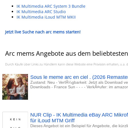
IK Multimedia ARC System 3 Bundle
IK Multimedia ARC Studio
IK Multimedia iLoud MTM MKII
Jetzt live Suche nach arc mems starten!
Arc mems Angebote aus dem beliebtesten
Durch Käufe über Links zu Händlern kann diese Website eine Provision erhalten, u.
Sous le meme arc en ciel . (2026 Remaste
Zustand: Neu - VerfÃ¼gbarkeit: Jetzt als Download v
Downloads - France Sun - - - - VerkÃ¤ufer: im amazo
NUR Clip - IK Multimedia eBay ARC Mikr
für iLoud MTM Griff
Dieses Angebot ist ein Beispiel für Angebote, die kürz