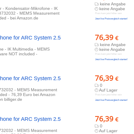
keine Angabe
r - Kondensator-Mikrofone - IK
keine Angabe
5813732032 - MEMS Measurement
Preis kann jetzt höher sein
ded - bei Amazon.de
Jetzt live Preisvergleich starten!
76,39
€
hone for ARC System 2.5
keine Angabe
one - IK Multimedia - MEMS
keine Angabe
are NOT included -
Preis kann jetzt höher sein
Jetzt live Preisvergleich starten!
76,39
€
hone for ARC System 2.5
0
813732032 - MEMS Measurement
Auf Lager
uded - 76,39 Euro bei Amazon
Preis kann jetzt höher sein
 billiger.de
Jetzt live Preisvergleich starten!
76,39
€
hone for ARC System 2.5
0
813732032 - MEMS Measurement
Auf Lager