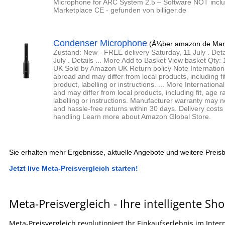
Microphone for ARC System 2.5 – Software NOT incl
Marketplace CE - gefunden von billiger.de
Condenser Microphone
(Ã¼ber amazon.de Mark
Zustand: New - FREE delivery Saturday, 11 July . Detai
July . Details ... More Add to Basket View basket Qty
UK Sold by Amazon UK Return policy Note Internationa
abroad and may differ from local products, including fi
product, labelling or instructions. ... More Internation
and may differ from local products, including fit, age 
labelling or instructions. Manufacturer warranty may n
and hassle-free returns within 30 days. Delivery cost
handling Learn more about Amazon Global Store.
Sie erhalten mehr Ergebnisse, aktuelle Angebote und weitere Preisb
Jetzt live Meta-Preisvergleich starten!
Meta-Preisvergleich - Ihre intelligente Sh
Meta-Preisvergleich revolutioniert Ihr Einkaufserlebnis im Inte