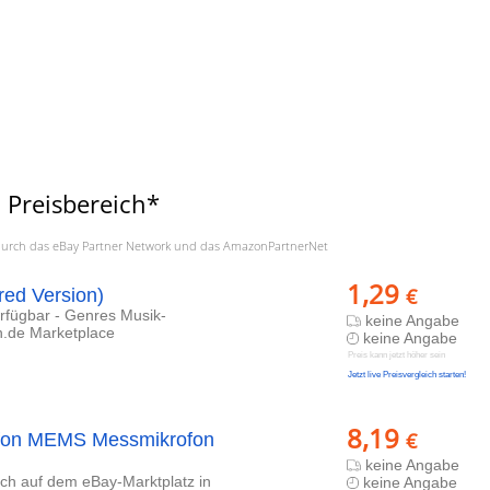
 Preisbereich*
a. durch das eBay Partner Network und das AmazonPartnerNet
1,29
€
red Version)
erfügbar - Genres Musik-
keine Angabe
n.de Marketplace
keine Angabe
Preis kann jetzt höher sein
Jetzt live Preisvergleich starten!
8,19
€
ofon MEMS Messmikrofon
keine Angabe
lich auf dem eBay-Marktplatz in
keine Angabe