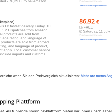
uded - 76,39 Euro bei Amazon
Preis kann jetzt höher sein
Jetzt live Preisvergleich starten!
86,92
€
etplace)
ls Or fastest delivery Friday, 10
FREE
: 1 1 2 Dispatches from Amazon
Saturday, 11 July
l products are sold from
Preis kann jetzt höher sein
t, age rating, and language of
Jetzt live Preisvergleich starten!
al products are sold from abroad
rating, and language of product,
ot apply. Local customer service
s include imports and customs
ereiche wenn Sie den Preisvergleich aktualisieren:
Mehr arc mems An
opping-Plattform
rnet. Als führende Shopping-Plattform bieten wir Ihnen unschlagbar