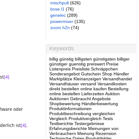
mischpult
(626)
bose l1
(76)
genelec
(289)
powermixer
(135)
zoom h2n
(74)
Keywords
billig günstig billigsten günstigsten billiger
günstiger guenstig preiswert Preise
Listenpreis Preisliste Schnäppchen
Sonderangebot Gutschein Shop Händler
st
[4]
Marktplätze Kleinanzeigen Versandhandel
Versandhäuser versand Versandkosten
direkt bestellen online kaufen Bestellung
online bestellen Lieferzeiten Auktion
Auktionen Gebraucht Angebote
Shopbewertung Händlerbewertung
ftware oder
Produktinformationen
Produktbeschreibung vergleichen
Vergleich Produktvergleich Tests
Testberichte Testergebnisse
erlich ist
[4]
.
Erfahrungsberichte Meinungen von
Verbrauchern Meinung Rezension
Technische Daten Produktbilder