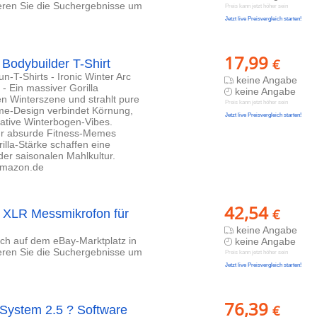
ieren Sie die Suchergebnisse um
Preis kann jetzt höher sein
Jetzt live Preisvergleich starten!
17,99
€
Bodybuilder T-Shirt
n-T-Shirts - Ironic Winter Arc
keine Angabe
 Ein massiver Gorilla
keine Angabe
n Winterszene und strahlt pure
Preis kann jetzt höher sein
me-Design verbindet Körnung,
Jetzt live Preisvergleich starten!
mative Winterbogen-Vibes.
r für absurde Fitness-Memes
illa-Stärke schaffen eine
der saisonalen Mahlkultur.
 Amazon.de
42,54
€
 XLR Messmikrofon für
keine Angabe
lich auf dem eBay-Marktplatz in
keine Angabe
ieren Sie die Suchergebnisse um
Preis kann jetzt höher sein
Jetzt live Preisvergleich starten!
76,39
€
ystem 2.5 ? Software