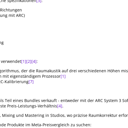
he Spezifikationen
[3]
:
 Richtungen
zung mit ARC)
ng
 verwendet
[1]
[2]
[4]
:
gorithmus, der die Raumakustik auf drei verschiedenen Höhen mis
 mit eigenständigem Prozessor
[1]
RC-Kalibrierung
[7]
ls Teil eines Bundles verkauft - entweder mit der ARC System 3 So
te Preis-Leistungs-Verhältnis
[4]
.
, Mixing und Mastering in Studios, wo präzise Raumkorrektur erford
ende Produkte im Meta-Preisvergleich zu suchen: