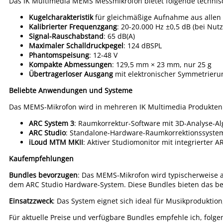
Das IK Multimedia MEMS Messmikrofon bietet folgende technisc
Kugelcharakteristik
für gleichmäßige Aufnahme aus allen
Kalibrierter Frequenzgang
: 20-20.000 Hz ±0,5 dB (bei Nut
Signal-Rauschabstand
: 65 dB(A)
Maximaler Schalldruckpegel
: 124 dBSPL
Phantomspeisung
: 12-48 V
Kompakte Abmessungen
: 129,5 mm × 23 mm, nur 25 g
Übertragerloser Ausgang
mit elektronischer Symmetrieru
Beliebte Anwendungen und Systeme
Das MEMS-Mikrofon wird in mehreren IK Multimedia Produkten
ARC System 3
: Raumkorrektur-Software mit 3D-Analyse-Al
ARC Studio
: Standalone-Hardware-Raumkorrektionssystem
iLoud MTM MKII
: Aktiver Studiomonitor mit integrierter A
Kaufempfehlungen
Bundles bevorzugen
: Das MEMS-Mikrofon wird typischerweise a
dem ARC Studio Hardware-System. Diese Bundles bieten das bes
Einsatzzweck
: Das System eignet sich ideal für Musikproduktion
Für aktuelle Preise und verfügbare Bundles empfehle ich, folg