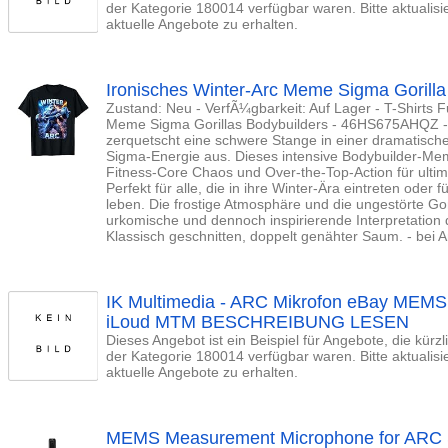
der Kategorie 180014 verfügbar waren. Bitte aktualis
aktuelle Angebote zu erhalten.
Ironisches Winter-Arc Meme Sigma Gorilla 
Zustand: Neu - VerfÃ¼gbarkeit: Auf Lager - T-Shirts Fu
Meme Sigma Gorillas Bodybuilders - 46HS675AHQZ - -
zerquetscht eine schwere Stange in einer dramatische
Sigma-Energie aus. Dieses intensive Bodybuilder-Me
Fitness-Core Chaos und Over-the-Top-Action für ulti
Perfekt für alle, die in ihre Winter-Ära eintreten ode
leben. Die frostige Atmosphäre und die ungestörte Gor
urkomische und dennoch inspirierende Interpretation 
Klassisch geschnitten, doppelt genähter Saum. - bei
IK Multimedia - ARC Mikrofon eBay MEMS
iLoud MTM BESCHREIBUNG LESEN
Dieses Angebot ist ein Beispiel für Angebote, die kürz
der Kategorie 180014 verfügbar waren. Bitte aktualis
aktuelle Angebote zu erhalten.
MEMS Measurement Microphone for ARC S