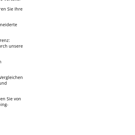
en Sie Ihre
hneiderte
renz:
urch unsere
n
Vergleichen
 und
ren Sie von
ping-