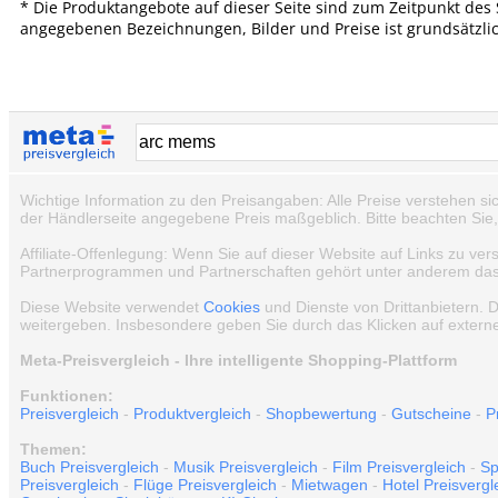
* Die Produktangebote auf dieser Seite sind zum Zeitpunkt des 
angegebenen Bezeichnungen, Bilder und Preise ist grundsätzli
Wichtige Information zu den Preisangaben: Alle Preise verstehen si
der Händlerseite angegebene Preis maßgeblich. Bitte beachten Sie
Affiliate-Offenlegung: Wenn Sie auf dieser Website auf Links zu ver
Partnerprogrammen und Partnerschaften gehört unter anderem das e
Diese Website verwendet
Cookies
und Dienste von Drittanbietern. 
weitergeben. Insbesondere geben Sie durch das Klicken auf externe
Meta-Preisvergleich - Ihre intelligente Shopping-Plattform
Funktionen:
Preisvergleich
-
Produktvergleich
-
Shopbewertung
-
Gutscheine
-
P
Themen:
Buch Preisvergleich
-
Musik Preisvergleich
-
Film Preisvergleich
-
Sp
Preisvergleich
-
Flüge Preisvergleich
-
Mietwagen
-
Hotel Preisvergl