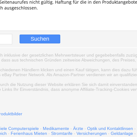
Seitenaurufes nicht gültig. Haftung für die in den Produktangebot
ch ausgeschlossen.
ch inklusive der gesetzlichen Mehrwertsteuer und gegebebenfalls zuzüg
, dass aus technischen Gründen zeitweise Abweichungen, des Preises, 
schiedenen Händlern klicken und einen Kauf tätigen, kann dies dazu fü
Bay Partner Network. Als Amazon-Partner verdienen wir an qualifizie
Durch die Nutzung dieser Website erklären Sie sich damit einverstande
 Links Ihr Einverständnis, dass anonyme Affiliate-Tracking-Cookies v
roduktbilder
iele Computerspiele
-
Medikamente
-
Ärzte
-
Optik und Kontaktlinsen
-
eich
-
Ferienhaus Mieten
-
Stromtarife
-
Versicherungen
-
Geldanlage
-