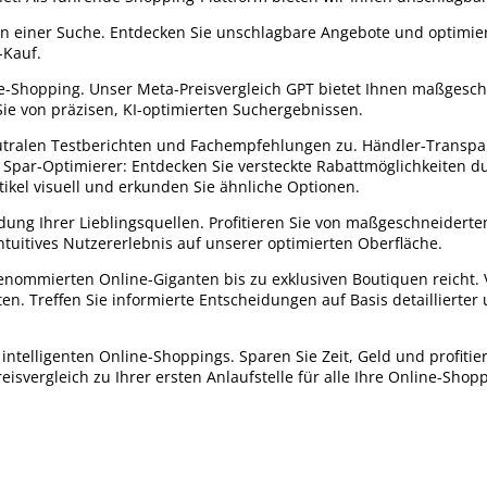
 in einer Suche. Entdecken Sie unschlagbare Angebote und optimier
-Kauf.
ne-Shopping. Unser Meta-Preisvergleich GPT bietet Ihnen maßgesc
Sie von präzisen, KI-optimierten Suchergebnissen.
neutralen Testberichten und Fachempfehlungen zu. Händler-Transpa
. Spar-Optimierer: Entdecken Sie versteckte Rabattmöglichkeiten d
ikel visuell und erkunden Sie ähnliche Optionen.
ndung Ihrer Lieblingsquellen. Profitieren Sie von maßgeschneiderte
uitives Nutzererlebnis auf unserer optimierten Oberfläche.
renommierten Online-Giganten bis zu exklusiven Boutiquen reicht. 
. Treffen Sie informierte Entscheidungen auf Basis detaillierter
intelligenten Online-Shoppings. Sparen Sie Zeit, Geld und profitie
svergleich zu Ihrer ersten Anlaufstelle für alle Ihre Online-Shop