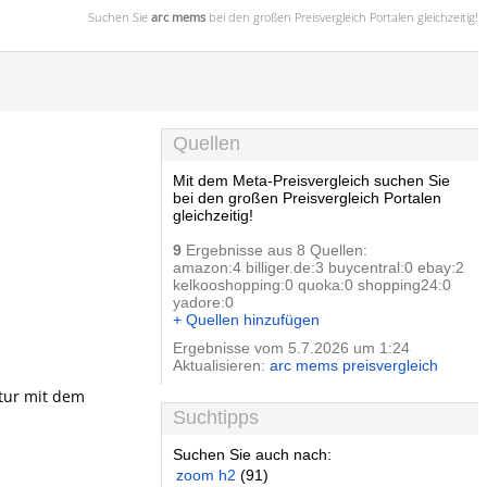
Suchen Sie
arc mems
bei den großen
Preisvergleich
Portalen gleichzeitig!
Quellen
Mit dem Meta-Preisvergleich suchen Sie
bei den großen Preisvergleich Portalen
gleichzeitig!
9
Ergebnisse aus 8 Quellen:
amazon:4 billiger.de:3 buycentral:0 ebay:2
kelkooshopping:0 quoka:0 shopping24:0
yadore:0
+ Quellen hinzufügen
Ergebnisse vom 5.7.2026 um 1:24
Aktualisieren:
arc mems preisvergleich
ktur mit dem
Suchtipps
Suchen Sie auch nach:
zoom h2
(91)